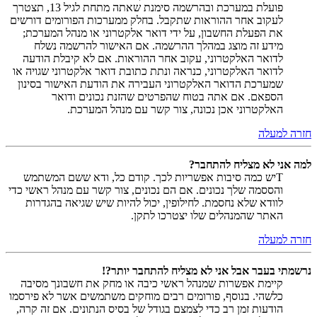
פועלת במערכת ובהרשמה סימנת שאתה מתחת לגיל 13, תצטרך
לעקוב אחר ההוראות שתקבל. בחלק ממערכות הפורומים דורשים
את הפעלת החשבון, על ידי דואר אלקטרוני או מנהל המערכת;
מידע זה מוצג במהלך ההרשמה. אם האישור להרשמה נשלח
לדואר האלקטרוני, עקוב אחר ההוראות. אם לא קיבלת הודעה
לדואר האלקטרוני, כנראה ונתת כתובת דואר אלקטרוני שגויה או
שמערכת הדואר האלקטרוני העבירה את הודעת האישור בסינון
הספאם. אם אתה בטוח שהפרטים שהזנת נכונים ודואר
האלקטרוני אכן נכונה, צור קשר עם מנהל המערכת.
חזרה למעלה
למה אני לא מצליח להתחבר?
Tיש כמה סיבות אפשריות לכך. קודם כל, ודא ששם המשתמש
והססמה שלך נכונים. אם הם נכונים, צור קשר עם מנהל ראשי כדי
לוודא שלא נחסמת. לחילופין, יכול להיות שיש שגיאה בהגדרות
האתר שהמנהלים שלו יצטרכו לתקן.
חזרה למעלה
נרשמתי בעבר אבל אני לא מצליח להתחבר יותר?!
קיימת אפשרות שמנהל ראשי כיבה או מחק את חשבונך מסיבה
כלשהי. בנוסף, פורומים רבים מוחקים משתמשים אשר לא פירסמו
הודעות זמן רב כדי לצמצם בגודל של בסיס הנתונים. אם זה קרה,