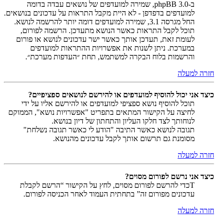
ב-phpBB 3.0, שמירה למועדפים של נושאים עבדה בדומה
למועדפים בדפדפן - לא היית מקבל התראות על עדכונים בנושאים.
החל מגרסה 3.1, שמירה למועדפים דומה יותר להרשמה לנושא.
תוכל לקבל התראות כאשר הנושא מתעדכן. הרשמה לפורום,
לעומת זאת, תעדכן אותך כאשר ישר עדכונים לנושא או פורום
במערכת. ניתן לשנות את אפשרויות ההתראות למועדפים
והרשמות בלוח הבקרה למשתמש, תחת ״העדפות מערכת״.
חזרה למעלה
כיצד אני יכול להוסיף למועדפים או להירשם לנושאים ספציפיים?
תוכל להוסיף נושא ספציפי למועדפים או להירשם אליו על ידי
לחיצה על הקישור המתאים בתפריט "אפשרויות נושא", הממוקם
לנוחותך לצד חלקו העליון והתחתון של דיון בנושא.
תגובה לנושא כאשר התיבה "הודע לי כאשר תגובה נשלחת"
מסומנת גם תרשום אותך לקבל עדכונים מהנושא.
חזרה למעלה
כיצד אני נרשם לפורום מסוים?
Tכדי להרשם לפורום מסוים, לחץ על הקישור “הרשם לקבלת
עדכונים מפורום זה” בתחתית העמוד לאחר הכניסה לפורום.
חזרה למעלה