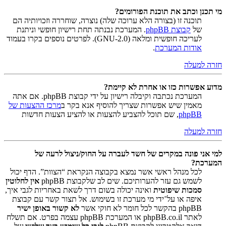
מי תכנן וכתב את תוכנת הפורומים?
תוכנה זו (בצורה הלא ערוכה שלה) נוצרה, שוחררה וזכויותיה הם
של
קבוצת phpBB
. המערכת נבנתה תחת רישיון חופשי וניתנת
לעריכה חופשית ומלאה (GNU-2.0). לפרטים נוספים בקרו בעמוד
אודות המערכת
.
חזרה למעלה
מדוע אפשרות כזו או אחרת לא קיימת?
המערכת נכתבה וקיבלה רישיון על ידי קבוצת phpBB. אם אתה
מאמין שיש אפשרות שצריך להוסיף אנא בקר ב
מרכז ההצעות של
phpBB
, שם תוכל להצביע להצעות או להציע הצעות חדשות
חזרה למעלה
למי אני פונה במקרים של חשד לעברה על החוק/ניצול לרעה של
המערכת?
לכל מנהל ראשי אשר נמצא בקבוצה הנקראת “הצוות”. הדף יכול
לשמש גם עזר להערותיכם. שים לב שלקבוצת phpBB
אין לחלוטין
סמכות שיפוטית
ואינה יכולה בשום דרך לשאת באחריות לגבי איך,
איפה או על־ידי מי מערכת זו בשימוש. אל תצור קשר עם קבוצת
phpBB בהקשר לכל חומר לא חוקי אשר
לא קשור באופן ישיר
לאתר phpBB.co.il או המערכת phpBB עצמה בפרט. אם תשלח