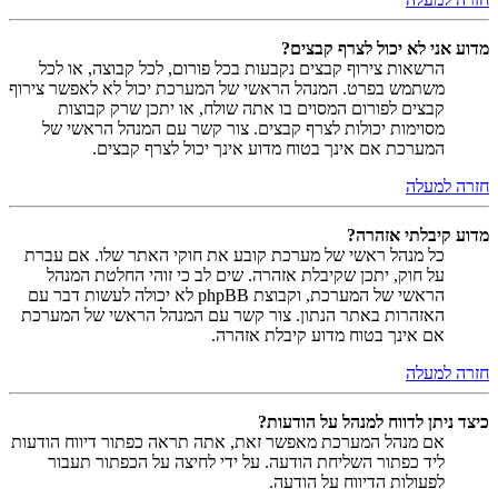
מדוע אני לא יכול לצרף קבצים?
הרשאות צירוף קבצים נקבעות בכל פורום, לכל קבוצה, או לכל
משתמש בפרט. המנהל הראשי של המערכת יכול לא לאפשר צירוף
קבצים לפורום המסוים בו אתה שולח, או יתכן שרק קבוצות
מסוימות יכולות לצרף קבצים. צור קשר עם המנהל הראשי של
המערכת אם אינך בטוח מדוע אינך יכול לצרף קבצים.
חזרה למעלה
מדוע קיבלתי אזהרה?
כל מנהל ראשי של מערכת קובע את חוקי האתר שלו. אם עברת
על חוק, יתכן שקיבלת אזהרה. שים לב כי זוהי החלטת המנהל
הראשי של המערכת, וקבוצת phpBB לא יכולה לעשות דבר עם
האזהרות באתר הנתון. צור קשר עם המנהל הראשי של המערכת
אם אינך בטוח מדוע קיבלת אזהרה.
חזרה למעלה
כיצד ניתן לדווח למנהל על הודעות?
אם מנהל המערכת מאפשר זאת, אתה תראה כפתור דיווח הודעות
ליד כפתור השליחת הודעה. על ידי לחיצה על הכפתור תעבור
לפעולות הדיווח על הודעה.