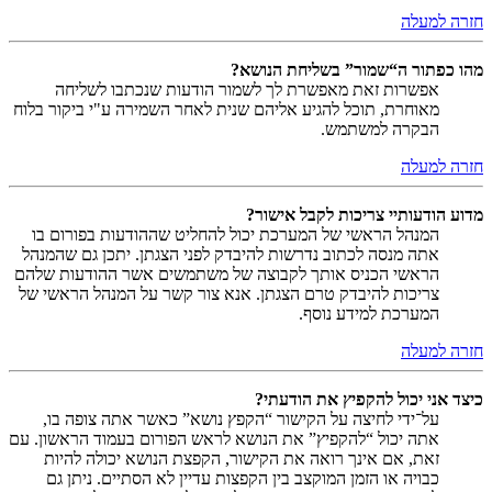
חזרה למעלה
מהו כפתור ה“שמור” בשליחת הנושא?
אפשרות זאת מאפשרת לך לשמור הודעות שנכתבו לשליחה
מאוחרת, תוכל להגיע אליהם שנית לאחר השמירה ע"י ביקור בלוח
הבקרה למשתמש.
חזרה למעלה
מדוע הודעותיי צריכות לקבל אישור?
המנהל הראשי של המערכת יכול להחליט שההודעות בפורום בו
אתה מנסה לכתוב נדרשות להיבדק לפני הצגתן. יתכן גם שהמנהל
הראשי הכניס אותך לקבוצה של משתמשים אשר ההודעות שלהם
צריכות להיבדק טרם הצגתן. אנא צור קשר על המנהל הראשי של
המערכת למידע נוסף.
חזרה למעלה
כיצד אני יכול להקפיץ את הודעתי?
על־ידי לחיצה על הקישור “הקפץ נושא” כאשר אתה צופה בו,
אתה יכול “להקפיץ” את הנושא לראש הפורום בעמוד הראשון. עם
זאת, אם אינך רואה את הקישור, הקפצת הנושא יכולה להיות
כבויה או הזמן המוקצב בין הקפצות עדיין לא הסתיים. ניתן גם