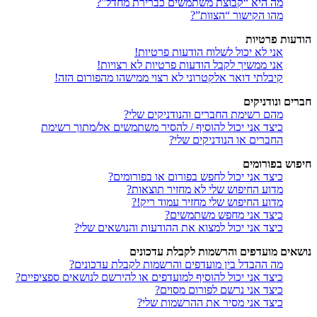
מה היא “קבוצת משתמשים כברירת מחדל”?
מהו הקישור “הצוות”?
הודעות פרטיות
אני לא יכול לשלוח הודעות פרטיות!
אני ממשיך לקבל הודעות פרטיות לא רצויות!
קיבלתי דואר אלקטרוני לא רצוי ממישהו מהפורום הזה!
חברים ונודניקים
מהם רשימת החברים והנודניקים שלי?
כיצד אני יכול להוסיף / להסיר משתמשים אל/מתוך רשימת
החברים או הנודניקים שלי?
חיפוש בפורומים
כיצד אני יכול לחפש בפורום או בפורומים?
מדוע החיפוש שלי לא מחזיר תוצאות?
מדוע החיפוש שלי מחזיר עמוד ריק!?
כיצד אני מחפש משתמשים?
כיצד אני יכול למצוא את ההודעות והנושאים שלי?
נושאים מועדפים והרשמות לקבלת עדכונים
מה ההבדל בין מועדפים והרשמות לקבלת עדכונים?
כיצד אני יכול להוסיף למועדפים או להירשם לנושאים ספציפיים?
כיצד אני נרשם לפורום מסוים?
כיצד אני מסיר את ההרשמות שלי?