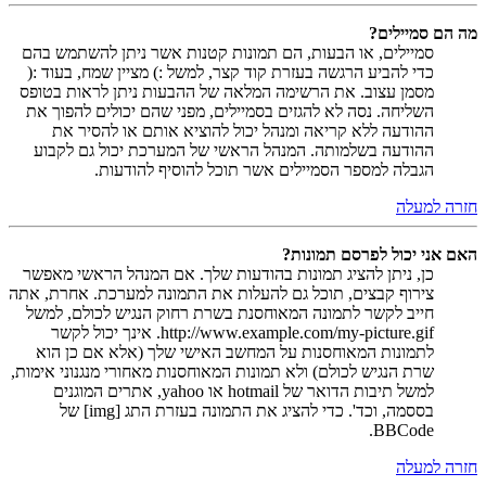
מה הם סמיילים?
סמיילים, או הבעות, הם תמונות קטנות אשר ניתן להשתמש בהם
כדי להביע הרגשה בעזרת קוד קצר, למשל :) מציין שמח, בעוד :(
מסמן עצוב. את הרשימה המלאה של ההבעות ניתן לראות בטופס
השליחה. נסה לא להגזים בסמיילים, מפני שהם יכולים להפוך את
ההודעה ללא קריאה ומנהל יכול להוציא אותם או להסיר את
ההודעה בשלמותה. המנהל הראשי של המערכת יכול גם לקבוע
הגבלה למספר הסמיילים אשר תוכל להוסיף להודעות.
חזרה למעלה
האם אני יכול לפרסם תמונות?
כן, ניתן להציג תמונות בהודעות שלך. אם המנהל הראשי מאפשר
צירוף קבצים, תוכל גם להעלות את התמונה למערכת. אחרת, אתה
חייב לקשר לתמונה המאוחסנת בשרת רחוק הנגיש לכולם, למשל
http://www.example.com/my-picture.gif. אינך יכול לקשר
לתמונות המאוחסנות על המחשב האישי שלך (אלא אם כן הוא
שרת הנגיש לכולם) ולא תמונות המאוחסנות מאחורי מנגנוני אימות,
למשל תיבות הדואר של hotmail או yahoo, אתרים המוגנים
בססמה, וכד'. כדי להציג את התמונה בעזרת התג [img] של
BBCode.
חזרה למעלה