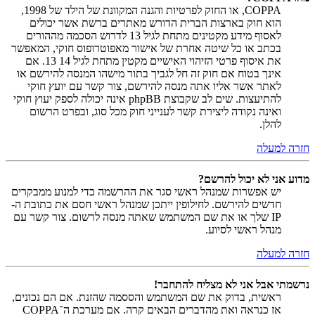
COPPA, או החוק לפרטיות והגנה המקוונת של הילד של 1998,
הוא חוק בארצות הברית הדורש מאתרים ברשת אשר יכולים
לאסוף מידע מקטינים מתחת לגיל 13 לדרוש הסכמה מההורים
בכתב או כל שיטה אחרת של אישור מאפוטרופוס חוקי, המאפשר
את איסוף פרטי הזיהוי האישיים מקטין מתחת לגיל 14 13. אם
אינך בטוח אם חוק זה חל לגביך בתור מישהו המנסה להירשם או
לאתר אשר אליו אתה מנסה להירשם, צור קשר עם יועץ חוקי
להתיעצות. שים לב שקבוצת phpBB אינה יכולה לספק יעוץ חוקי
ואינה נקודה ליצירת קשר לענייני חוק מכל סוג, ובפרט הרשום
להלן.
חזרה למעלה
מדוע אני לא יכול להרשם?
יש אפשרות שמנהל ראשי סגר את ההרשמה כדי למנוע ממבקרים
חדשים להירשם. לחילופין ייתכן שמנהל ראשי חסם את כתובת ה-
IP שלך או את שם המשתמש שאתה מנסה לרשום. צור קשר עם
מנהל ראשי לסיוע.
חזרה למעלה
נרשמתי אבל אני לא מצליח להתחבר!
ראשית, בדוק את שם המשתמש והססמה שהזנת. אם הם נכונים,
אז כנראה ואת מהדברים הבאים קרה. אם מערכת ה־COPPA