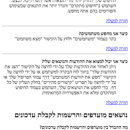
החיפוש שלך החזיק יותר מדי תוצאות אשר השרת יכול לבצע.
השתמש ב“חיפוש מתקדם” והגדר יותר את התנאים שבשימוש
והפורומים בהם אתה מחפש.
חזרה למעלה
כיצד אני מחפש משתמשים?
בקר בעמוד “משתמשים” ולחץ על הקישור “מצא משתמש”
חזרה למעלה
כיצד אני יכול למצוא את ההודעות והנושאים שלי?
ניתן לאחזר את ההודעות שלך על-ידי לחיצה על הקישור "הצג את
ההודעות שלך" בתוך לוח הבקרה למשתמש או על ידי לחיצה על
הקישור "חפש את הודעות המשתמש" דרך עמוד הפרופיל שלך או
על ידי לחיצה על תפריט "קישורים מהירים" בחלק העליון של כל
דף. כדי לחפש את הנושאים שלך, השתמש בעמוד החיפוש
המתקדם ומלא את האפשרויות המתאימות.
חזרה למעלה
נושאים מועדפים והרשמות לקבלת עדכונים
מה ההבדל בין מועדפים והרשמות לקבלת עדכונים?