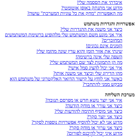
איבדתי את הססמה שלי!
מדוע אני מתנתק באופן אוטומטי?
מה האפשרות “מחק את כל עוגיות המערכת” עושה?
אפשרויות והגדרות משתמש
כיצד אני משנה את ההגדרות שלי?
איך אני מונע משם המשתמש שלי מלהופיע ברשימת המשתמשים
המחוברים?
הזמנים אינם נכונים!
שינתי את אזור הזמן והוא עדין שונה מהזמן שלי!
השפה שלי אינה ברשימה!
מה הן התמונות לצד שם המשתמש שלי?
איך אני יכול להציג סמל אישי?
מהו הדירוג שלי וכיצד אני משנה אותו?
כאשר אני לוחץ על קישור הדואר האלקטרוני של משתמש הוא
מבקש ממני להתחבר?
מערכת השליחה
איך אני יוצר נושא חדש או מפרסם תגובה?
כיצד אני עורך או מוחק הודעה?
כיצד אני מוסיף חתימה להודעות שלי?
כיצד אני יוצר סקר?
מדוע אני לא יכול להוסיף אפשרויות נוספות לסקר?
כיצד אני ערוך או מוחק סקר?
מדוע איני יכול להיכנס לפורום?