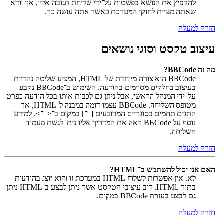
להקפיץ את הנושא בפשטות על־ידי שליחת תגובה אליו, אך וודא
שאתה מציית לחוקי המערכת כאשר אתה עושה כך.
חזרה למעלה
עיצוב טקסט וסוגי נושאים
מה זה BBCode?
BBCode הוא צורה מיוחדת של HTML, המציע שליטה נהדרת
בעיצוב בחלקים מסוימים בהודעה. השימוש ב־BBCode נקבע
על־ידי המנהל הראשי, אבל ניתן גם לכבות אותו בכל הודעה בפרט
מטופס השליחה. BBCode עצמו דומה במבנה ל־HTML, אך
התגים תחמים בסוגריים המרובעים [ ו־] במקום ב־< ו־>. למידע
נוסף על BBCode ראה את המדריך אליו ניתן לגשת מעמוד
השליחה.
חזרה למעלה
האם אני יכול להשתמש ב־HTML?
לא. אין אפשרות לשלוח HTML במערכת זו והוא יוצג בהודעות
בתור HTML. רוב עיצובי הטקסט אשר ניתן לבצע ב־HTML ניתן
גם לבצע בעזרת BBCode במקום.
חזרה למעלה