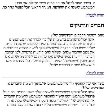
זו. חשוב מאוד לכלול את הכותרות אשר מכילות את פרטי
המשתמש ששלח את ההודעה. המנהל הראשי יוכל לפעול אחר כך.
חזרה למעלה
חברים ונודניקים
מהם רשימת החברים והנודניקים שלי?
אתה יכול להשתמש ברשימות אלו כדי לסדר את המשתמשים
האחרים של המערכת. משתמשים המתווספים לרשימת החברים
שלך ירשמו בלוח הבקרה למשתמש שלך לגישה מהירה כדי לראות
את מצב החיבור שלהם ולשלוח להם הודעות פרטיות. לפי תמיכת
הערכה, הודעות ממשתמשים אלו יכולות גם להיות מודגשות. אם
אתה מוסיף משתמש לרשימת הנודניקים שלך, כל ההודעות אשר
הוא שולח יוסתרו כברירת מחדל.
חזרה למעלה
כיצד אני יכול להוסיף / להסיר משתמשים אל/מתוך רשימת החברים או
הנודניקים שלי?
אתה יכול להוסיף משתמשים לרשימה שלך בשתי דרכים. בתוך כל
פרופיל משתמש, ישנו קישור להוספת המשתמש לרשימת החברים
או הנודניקים שלך. לחלופין, מלוח הבקרה למשתמש שלך, אתה
יכול להוסיף ישירות משתמשים על־ידי הזנת שמות המשתמשים