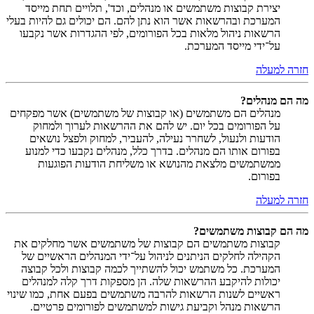
יצירת קבוצות משתמשים או מנהלים, וכד', תלויים תחת מייסד
המערכת ובהרשאות אשר הוא נתן להם. הם יכולים גם להיות בעלי
הרשאות ניהול מלאות בכל הפורומים, לפי ההגדרות אשר נקבעו
על־ידי מייסד המערכת.
חזרה למעלה
מה הם מנהלים?
מנהלים הם משתמשים (או קבוצות של משתמשים) אשר מפקחים
על הפורומים בכל יום. יש להם את ההרשאות לערוך ולמחוק
הודעות ולנעול, לשחרר נעילה, להעביר, למחוק ולפצל נושאים
בפורום אותו הם מנהלים. בדרך כלל, מנהלים נקבעו כדי למנוע
ממשתמשים מלצאת מהנושא או משליחת הודעות הפוגעות
בפורום.
חזרה למעלה
מה הם קבוצות משתמשים?
קבוצות משתמשים הם קבוצות של משתמשים אשר מחלקים את
הקהילה לחלקים הניתנים לניהול על־ידי המנהלים הראשיים של
המערכת. כל משתמש יכול להשתייך לכמה קבוצות ולכל קבוצה
יכולות להיקבע ההרשאות שלה. הן מספקות דרך קלה למנהלים
ראשיים לשנות הרשאות להרבה משתמשים בפעם אחת, כמו שינוי
הרשאות מנהל וקביעת גישות למשתמשים לפורומים פרטיים.