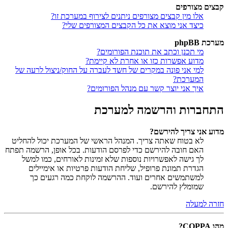
קבצים מצורפים
אלו מין קבצים מצורפים ניתנים לצירוף במערכת זו?
כיצד אני מוצא את כל הקבצים המצורפים שלי?
מערכת phpBB
מי תכנן וכתב את תוכנת הפורומים?
מדוע אפשרות כזו או אחרת לא קיימת?
למי אני פונה במקרים של חשד לעברה על החוק/ניצול לרעה של
המערכת?
איך אני יוצר קשר עם מנהל הפורומים?
התחברות והרשמה למערכת
מדוע אני צריך להירשם?
לא בטוח שאתה צריך. המנהל הראשי של המערכת יכול להחליט
האם חובה להירשם כדי לפרסם הודעות. בכל אופן, הרשמה תפתח
לך גישה לאפשרויות נוספות שלא זמינות לאורחים, כמו למשל
הגדרת תמונת פרופיל, שליחת הודעות פרטיות או אימיילים
למשתמשים אחרים ועוד. ההרשמה לוקחת כמה רגעים כך
שמומלץ להירשם.
חזרה למעלה
מהו COPPA?