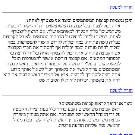
חזרה למעלה
היכן נמצאות קבוצות המשתמשים וכיצד אני מצטרף לאחת?
אתה יכול לצפות בכל קבוצות המשתמשים דרך הקישור “קבוצות
משתמשים” בלוח הבקרה למשתמש שלך. אם תרצה להצטרף
לאחת, המשך על־ידי לחיצה על הכפתור המתאים. לא כל הקבוצות
בעלות גישה פתוחה. כמה יכולות לדרוש אישור להצטרפות, כמה
יכולות להיות סגורות וכמה יכולות אף להסתיר את חברי הקבוצה.
אם הקבוצה פתוחה, אתה יכול להצטרף אליה על־ידי לחיצה על
הכפתור המתאים. אם קבוצה דורשת אישור להצטרפות תוכל
לבקש להצטרף על־ידי לחיצה על הכפתור המתאים. ראש קבוצת
המשתמשים צריך לאשר את בקשתך ויכול לשאול אותך מדוע
אתה רוצה להצטרף לקבוצה. אנא אל תטריד ראש קבוצה אם הוא
דחה את בקשתך. יכולות להיות לו הסיבות שלו.
חזרה למעלה
כיצד אני הופך לראש קבוצת משתמשים?
ראש קבוצת משתמשים נקבע בדרך כלל בעת יצירת הקבוצה
על־ידי המנהל הראשי של המערכת. אם אתה מעוניין ביצירת
קבוצת משתמשים, אתה צריך ראשית ליצור קשר עם המנהל
הראשי. נסה שליחת הודעה פרטית.