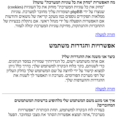
מה האפשרות “מחק את כל עוגיות המערכת” עושה?
"מחק את כל עוגיות המערכת" מוחק את כל העוגיות (cookies)
שנוצרו על ידי phpBB ושומרות עליך מחובר למערכת. עוגיות
ממלאות תפקידים נוספים כמו מעקב קריאה של נושאים והודעות
אם האפשרות הופעלה על ידי מנהל ראשי. אם נתקלת בבעיות של
התחברות והתנתקות, מחיקת עוגיות המערכת יכולה לעזור.
חזרה למעלה
אפשרויות והגדרות משתמש
כיצד אני משנה את ההגדרות שלי?
אם אתה משתמש רשום, כל הגדרותיך שמורות במסד הנתונים.
כדי לשנותם, בקר בלוח הבקרה למשתמש שלך; בדרך כלל ניתן
למצוא קישור על ידי לחיצה על שם המשתמש שלך בחלק העליון
של דפי מערכת הפורומים. מערכת זו תאפשר לך לשנות את
ההגדרות וההעדפות שלך.
חזרה למעלה
איך אני מונע משם המשתמש שלי מלהופיע ברשימת המשתמשים
המחוברים?
בעזרת לוח הבקרה למשתמש, תחת הכותרת “אפשרויות
מערכת”,אתה תמצא אפשרות
הסתר את מצבי כמחובר
. הפעל