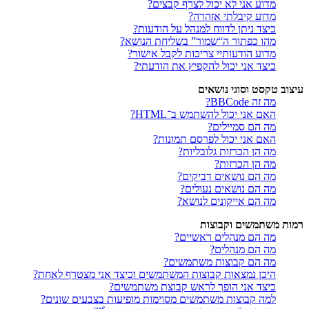
מדוע אני לא יכול לצרף קבצים?
מדוע קיבלתי אזהרה?
כיצד ניתן לדווח למנהל על הודעות?
מהו כפתור ה“שמור” בשליחת הנושא?
מדוע הודעותיי צריכות לקבל אישור?
כיצד אני יכול להקפיץ את הודעתי?
עיצוב טקסט וסוגי נושאים
מה זה BBCode?
האם אני יכול להשתמש ב־HTML?
מה הם סמיילים?
האם אני יכול לפרסם תמונות?
מה הן הכרזות גלובליות?
מה הן הכרזות?
מה הם נושאים דביקים?
מה הם נושאים נעולים?
מה הם אייקונים לנושא?
רמות משתמשים וקבוצות
מה הם מנהלים ראשיים?
מה הם מנהלים?
מה הם קבוצות משתמשים?
היכן נמצאות קבוצות המשתמשים וכיצד אני מצטרף לאחת?
כיצד אני הופך לראש קבוצת משתמשים?
למה קבוצות משתמשים מסוימות מופיעות בצבעים שונים?