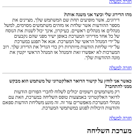
חזרה למעלה
מהו הדירוג שלי וכיצד אני משנה אותו?
דירוגים, אשר מופיעים תחת שם המשתמש שלך, מציינים את
מספר ההודעות אשר שלחת או מזהים משתמשים מסוימים, למשל
מנהלים או מנהלים ראשיים. כעיקרון, אינך יכול לשנות את הנוסח
של כל אחד מדירוגי המערכת באופן ישיר מפני שהם נקבעים
על־ידי המנהל הראשי של המערכת. אנא אל תפגע במערכת
על־ידי שליחת הודעות מיותרות רק כדי הגדיל את הדירוג שלך. רוב
המערכות לא יאפשרו זאת והמנהל או המנהל הראשי יקטין את
מונה ההודעות שלך.
חזרה למעלה
כאשר אני לוחץ על קישור הדואר האלקטרוני של משתמש הוא מבקש
ממני להתחבר?
רק משתמשים רשומים יכולים לשלוח לחברי הפורום הודעות
לדואר האלקטרוני באמצעות טופס השליחה במערכת, וזאת עם
מנהלי המערכת מאפשרים עזר זה. זה מונע משליחת הודעות ספאם
והודעות היכולות לפגוע במשתמשי המערכת.
חזרה למעלה
מערכת השליחה