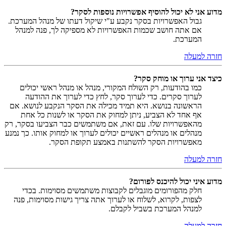
מדוע אני לא יכול להוסיף אפשרויות נוספות לסקר?
גבול האפשרויות בסקר נקבע ע"י שיקול דעתו של מנהל המערכת.
אם אתה חושב שכמות האפשרויות לא מספיקה לך, פנה למנהל
המערכת.
חזרה למעלה
כיצד אני ערוך או מוחק סקר?
כמו בהודעות, רק השולח המקורי, מנהל או מנהל ראשי יכולים
לערוך סקרים. כדי לערוך סקר, לחץ כדי לערוך את ההודעה
הראשונה בנושא. היא תמיד מכילה את הסקר הנקבע לנושא. אם
אף אחד לא הצביע, ניתן למחוק את הסקר או לשנות כל אחת
מהאפשרויות שלו. עם זאת, אם משתמשים כבר הצביעו בסקר, רק
מנהלים או מנהלים ראשיים יכולים לערוך או למחוק אותו. כך נמנע
מאפשרויות הסקר להשתנות באמצע תקופת הסקר.
חזרה למעלה
מדוע איני יכול להיכנס לפורום?
חלק מהפורומים מוגבלים לקבוצות משתמשים מסוימות. בכדי
לצפות, לקרוא, לשלוח או לערוך אתה צריך גישות מסוימות, פנה
למנהל המערכת בשביל לקבלם.
חזרה למעלה