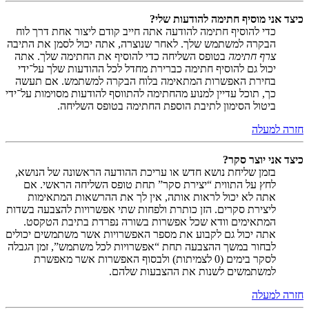
כיצד אני מוסיף חתימה להודעות שלי?
כדי להוסיף חתימה להודעה אתה חייב קודם ליצור אחת דרך לוח
הבקרה למשתמש שלך. לאחר שנוצרה, אתה יכול לסמן את התיבה
צרף חתימה
בטופס השליחה כדי להוסיף את החתימה שלך. אתה
יכול גם להוסיף חתימה כברירת מחדל לכל ההודעות שלך על־ידי
בחירת האפשרות המתאימה בלוח הבקרה למשתמש. אם תעשה
כך, תוכל עדיין למנוע מהחתימה להתווסף להודעות מסוימות על־ידי
ביטול הסימון לתיבת הוספת החתימה בטופס השליחה.
חזרה למעלה
כיצד אני יוצר סקר?
בזמן שליחת נושא חדש או עריכת ההודעה הראשונה של הנושא,
לחץ על התווית “יצירת סקר” תחת טופס השליחה הראשי. אם
אתה לא יכול לראות אותה, אין לך את ההרשאות המתאימות
ליצירת סקרים. הזן כותרת ולפחות שתי אפשרויות להצבעה בשדות
המתאימים וודא שכל אפשרות בשורה נפרדת בתיבת הטקסט.
אתה יכול גם לקבוע את מספר האפשרויות אשר משתמשים יכולים
לבחור במשך ההצבעה תחת “אפשרויות לכל משתמש”, זמן הגבלה
לסקר בימים (0 לצמיתות) ולבסוף האפשרות אשר מאפשרת
למשתמשים לשנות את ההצבעות שלהם.
חזרה למעלה