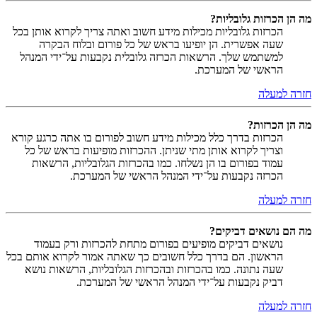
מה הן הכרזות גלובליות?
הכרזות גלובליות מכילות מידע חשוב ואתה צריך לקרוא אותן בכל
שעה אפשרית. הן יופיעו בראש של כל פורום ובלוח הבקרה
למשתמש שלך. הרשאות הכרזה גלובלית נקבעות על־ידי המנהל
הראשי של המערכת.
חזרה למעלה
מה הן הכרזות?
הכרזות בדרך כלל מכילות מידע חשוב לפורום בו אתה כרגע קורא
וצריך לקרוא אותן מתי שניתן. ההכרזות מופיעות בראש של כל
עמוד בפורום בו הן נשלחו. כמו בהכרזות הגלובליות, הרשאות
הכרזה נקבעות על־ידי המנהל הראשי של המערכת.
חזרה למעלה
מה הם נושאים דביקים?
נושאים דביקים מופיעים בפורום מתחת להכרזות ורק בעמוד
הראשון. הם בדרך כלל חשובים כך שאתה אמור לקרוא אותם בכל
שעה נתונה. כמו בהכרזות ובהכרזות הגלובליות, הרשאות נושא
דביק נקבעות על־ידי המנהל הראשי של המערכת.
חזרה למעלה