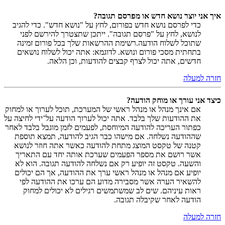
איך אני יוצר נושא חדש או מפרסם תגובה?
כדי לפרסם נושא חדש בפורום, לחץ על "נושא חדש". כדי להגיב
לנושא, לחץ על "פרסם תגובה". ייתכן שתצטרך להירשם לפני
שתוכל לשלוח הודעה.רשימת ההרשאות שלך בכל פורום זמינה
בתחתית מסכי פורום ונושא. לדוגמא: אתה יכול לשלוח נושאים
חדשים, אתה יכול לצרף קבצים להודעות, וכן הלאה.
חזרה למעלה
כיצד אני עורך או מוחק הודעה?
אם אינך מנהל או מנהל ראשי של המערכת, תוכל לערוך או למחוק
את ההודעות שלך בלבד. אתה יכול לערוך הודעה על־ידי לחיצה על
כפתור העריכה להודעה המיוחסת, לפעמים לזמן מוגבל בלבד לאחר
שההודעה נשלחה. אם מישהו כבר הגיב להודעה, תמצא תוספת
קטנה של טקסט המוצג מתחת להודעה כאשר אתה חוזר לנושא
אשר רושם את מספר הפעמים שערכת אותה יחד עם התאריך
והשעה. טקסט זה יופיע רק אם נשלחה להודעה תגובה. הוא לא
יופיע אם מנהל או מנהל ראשי ערך את ההודעה, אך הם יכולים
להשאיר הערה אשר מסבירה מדוע הם ערכו את ההודעה לפי
ראות עיניהם. שים לב שמשתמשים רגילים לא יכולים למחוק
הודעה לאחר שקיבלה תגובה.
חזרה למעלה