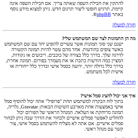
להתקין את חבילת השפה שאתה צריך. אם חבילת השפה אינה
קיימת, תרגיש חופשי ליצור תרגום חדש. ניתן למצוא מידע נוסף
באתר
phpBB
®.
חזרה למעלה
מה הן התמונות לצד שם המשתמש שלי?
ישנם שני סוגי תמונות אשר עשויים להופיע יחד עם שם המשתמש
כאשר צופים בהודעות. אחד מהם עשוי להיות תמונה הקשורה
לדרגה שלך, בדרך כלל בצורה של כוכבים, ריבועים או נקודות,
המציין כמה הודעות כתבת או את מעמדך בפורום. תמונה אחרת,
בדרך כלל גדולה יותר, ידועה כסמל אישי ובדרך כלל ייחודית או
אישית לכל משתמש.
חזרה למעלה
איך אני יכול להציג סמל אישי?
בתוך לוח הבקרה למשתמש תחת "פרופיל" אתה יכול להוסיף סמל
אישי באמצעות אחת מארבע השיטות הבאות: Gravatar, גלריה,
תמונה מרוחקת או העלאה. המנהל הראשי של הפורום יכול
להחליט לאפשר סמלים אישיים ולבחור את הדרך שבה ניתן לבחור
סמלים אישיים. אם אתה לא מצליח להשתמש בסמל אישי, צור
קשר עם מנהל ראשי.