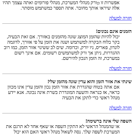
אפשרות זו
ורק מנהלי המערכת, מנהלי פורומים ואתה עצמך תהיו
כן
אלה שיראו אותך מחובר. אתה תספר כמשתמש מוסתר.
חזרה למעלה
הזמנים אינם נכונים!
יכול להיות שהזמן המוצג שונה מהזמנים באזורך. אם זאת הבעיה,
בקר בלוח הבקרה למשתמש ושנה את הזמן על פי אזורך, לדוגמה
לונדון, פאריס, ניו יורק, וכדומה. שים לב ששינוי אזור הזמן, כמו רוב
ההגדרות, ניתן אך ורק למשתמשים רשומים. אם אינך רשום
במערכת, זה הזמן הנכון להירשם.
חזרה למעלה
שינתי את אזור הזמן והוא עדין שונה מהזמן שלי!
אם אתה בטוח שהגדרת את אזור הזמן נכון והזמן עדין אינו מכוון
כראוי, אז כנראה והשעה המוגדרת בשרת אינה נכונה. אנא יידע
מנהל ראשי כדי לתקן את הבעיה
חזרה למעלה
השפה שלי אינה ברשימה!
או שהמנהל הראשי לא התקין השפה או שאף אחד לא תרגם את
המערכת לשפה שלך. נסה לשאול מנהל ראשי האם הוא יכול