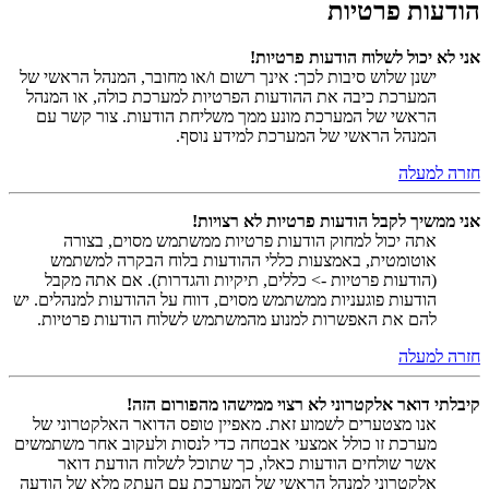
הודעות פרטיות
אני לא יכול לשלוח הודעות פרטיות!
ישנן שלוש סיבות לכך: אינך רשום ו/או מחובר, המנהל הראשי של
המערכת כיבה את ההודעות הפרטיות למערכת כולה, או המנהל
הראשי של המערכת מונע ממך משליחת הודעות. צור קשר עם
המנהל הראשי של המערכת למידע נוסף.
חזרה למעלה
אני ממשיך לקבל הודעות פרטיות לא רצויות!
אתה יכול למחוק הודעות פרטיות ממשתמש מסוים, בצורה
אוטומטית, באמצעות כללי ההודעות בלוח הבקרה למשתמש
(הודעות פרטיות -> כללים, תיקיות והגדרות). אם אתה מקבל
הודעות פוגעניות ממשתמש מסוים, דווח על ההודעות למנהלים. יש
להם את האפשרות למנוע מהמשתמש לשלוח הודעות פרטיות.
חזרה למעלה
קיבלתי דואר אלקטרוני לא רצוי ממישהו מהפורום הזה!
אנו מצטערים לשמוע זאת. מאפיין טופס הדואר האלקטרוני של
מערכת זו כולל אמצעי אבטחה כדי לנסות ולעקוב אחר משתמשים
אשר שולחים הודעות כאלו, כך שתוכל לשלוח הודעת דואר
אלקטרוני למנהל הראשי של המערכת עם העתק מלא של הודעה