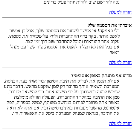
נסה להירשם שוב ולהיות יותר פעיל בדיונים.
חזרה למעלה
איבדתי את הססמה שלי!
בלי פאניקה! אי אפשר לשחזר את הססמה שלך, אבל כן אפשר
לאפס אותה. בקר בדף ההתחברות ולחץ על
שכחתי את ססמתי
.
עקוב אחר ההוראות ותוכל להתחבר שוב תוך זמן קצר.
אם בכל זאת לא תצליח לאפס את הססמה, צור קשר עם מנהל
ראשי
חזרה למעלה
מדוע אני מתנתק באופן אוטומטי?
אם לא תסמן את לבדוק את תיבת הסימון
זכור אותי
בעת הכניסה,
המערכת תשאיר אותך מחובר רק לזמן שנקבע מראש. הדבר מונע
שימוש לרעה בחשבונך על ידי מישהו אחר. כדי להישאר מחובר,
סמן את התיבה במהלך ההתחברות. הפעולה הזו לא מומלצת
כאשר אתה מחובר לפורום במחשב משותף, למשל בספריה, קפה
אינטרנט, מחשבי מעבדות באוניברסיטה וכו׳. אם אתה לא רואה
את התיבה, כנראה שמנהל המערכת ביטל את האפשרות הזו.
חזרה למעלה