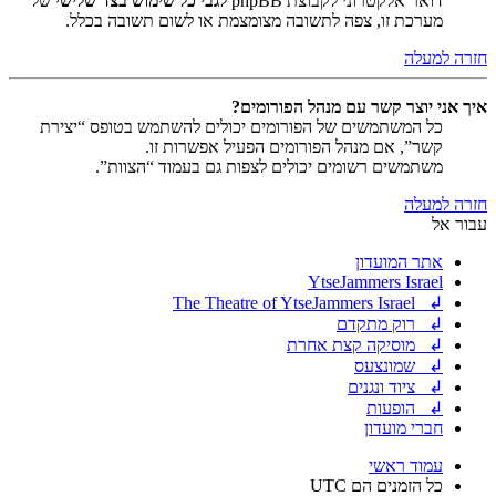
דואר אלקטרוני לקבוצת phpBB
לגבי כל שימוש בצד שלישי
של
מערכת זו, צפה לתשובה מצומצמת או לשום תשובה בכלל.
חזרה למעלה
איך אני יוצר קשר עם מנהל הפורומים?
כל המשתמשים של הפורומים יכולים להשתמש בטופס “יצירת
קשר”, אם מנהל הפורומים הפעיל אפשרות זו.
משתמשים רשומים יכולים לצפות גם בעמוד “הצוות”.
חזרה למעלה
עבור אל
אתר המועדון
YtseJammers Israel
↲ The Theatre of YtseJammers Israel
↲ רוק מתקדם
↲ מוסיקה קצת אחרת
↲ שמונצעס
↲ ציוד ונגנים
↲ הופעות
חברי מועדון
עמוד ראשי
כל הזמנים הם
UTC