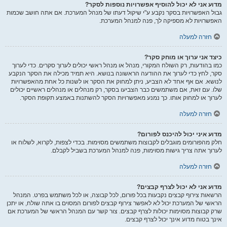
מדוע אני לא יכול להוסיף אפשרויות נוספות לסקר?
גבול האפשרויות בסקר נקבע ע"י שיקול דעתו של מנהל המערכת. אם אתה חושב שכמות
האפשרויות לא מספיקה לך, פנה למנהל המערכת.
חזרה למעלה
כיצד אני ערוך או מוחק סקר?
כמו בהודעות, רק השולח המקורי, מנהל או מנהל ראשי יכולים לערוך סקרים. כדי לערוך
סקר, לחץ כדי לערוך את ההודעה הראשונה בנושא. היא תמיד מכילה את הסקר הנקבע
לנושא. אם אף אחד לא הצביע, ניתן למחוק את הסקר או לשנות כל אחת מהאפשרויות
שלו. עם זאת, אם משתמשים כבר הצביעו בסקר, רק מנהלים או מנהלים ראשיים יכולים
לערוך או למחוק אותו. כך נמנע מאפשרויות הסקר להשתנות באמצע תקופת הסקר.
חזרה למעלה
מדוע איני יכול להיכנס לפורום?
חלק מהפורומים מוגבלים לקבוצות משתמשים מסוימות. בכדי לצפות, לקרוא, לשלוח או
לערוך אתה צריך גישות מסוימות, פנה למנהל המערכת בשביל לקבלם.
חזרה למעלה
מדוע אני לא יכול לצרף קבצים?
הרשאות צירוף קבצים נקבעות בכל פורום, לכל קבוצה, או לכל משתמש בפרט. המנהל
הראשי של המערכת יכול לא לאפשר צירוף קבצים לפורום המסוים בו אתה שולח, או יתכן
שרק קבוצות מסוימות יכולות לצרף קבצים. צור קשר עם המנהל הראשי של המערכת אם
אינך בטוח מדוע אינך יכול לצרף קבצים.