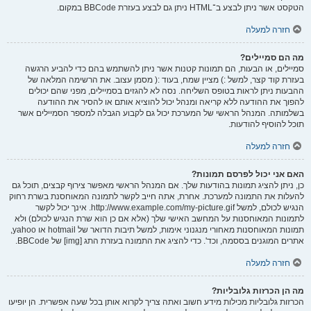
הטקסט אשר ניתן לבצע ב־HTML ניתן גם לבצע בעזרת BBCode במקום.
חזרה למעלה
מה הם סמיילים?
סמיילים, או הבעות, הם תמונות קטנות אשר ניתן להשתמש בהם כדי להביע הרגשה
בעזרת קוד קצר, למשל :) מציין שמח, בעוד :( מסמן עצוב. את הרשימה המלאה של
ההבעות ניתן לראות בטופס השליחה. נסה לא להגזים בסמיילים, מפני שהם יכולים
להפוך את ההודעה ללא קריאה ומנהל יכול להוציא אותם או להסיר את ההודעה
בשלמותה. המנהל הראשי של המערכת יכול גם לקבוע הגבלה למספר הסמיילים אשר
תוכל להוסיף להודעות.
חזרה למעלה
האם אני יכול לפרסם תמונות?
כן, ניתן להציג תמונות בהודעות שלך. אם המנהל הראשי מאפשר צירוף קבצים, תוכל גם
להעלות את התמונה למערכת. אחרת, אתה חייב לקשר לתמונה המאוחסנת בשרת רחוק
הנגיש לכולם, למשל http://www.example.com/my-picture.gif. אינך יכול לקשר
לתמונות המאוחסנות על המחשב האישי שלך (אלא אם כן הוא שרת הנגיש לכולם) ולא
תמונות המאוחסנות מאחורי מנגנוני אימות, למשל תיבות הדואר של hotmail או yahoo,
אתרים המוגנים בססמה, וכד'. כדי להציג את התמונה בעזרת התג [img] של BBCode.
חזרה למעלה
מה הן הכרזות גלובליות?
הכרזות גלובליות מכילות מידע חשוב ואתה צריך לקרוא אותן בכל שעה אפשרית. הן יופיעו