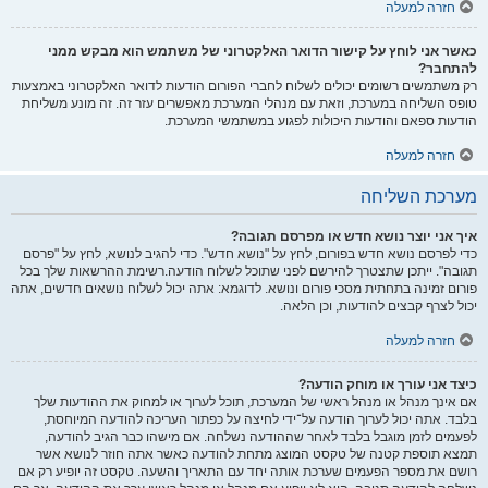
חזרה למעלה
כאשר אני לוחץ על קישור הדואר האלקטרוני של משתמש הוא מבקש ממני
להתחבר?
רק משתמשים רשומים יכולים לשלוח לחברי הפורום הודעות לדואר האלקטרוני באמצעות
טופס השליחה במערכת, וזאת עם מנהלי המערכת מאפשרים עזר זה. זה מונע משליחת
הודעות ספאם והודעות היכולות לפגוע במשתמשי המערכת.
חזרה למעלה
מערכת השליחה
איך אני יוצר נושא חדש או מפרסם תגובה?
כדי לפרסם נושא חדש בפורום, לחץ על "נושא חדש". כדי להגיב לנושא, לחץ על "פרסם
תגובה". ייתכן שתצטרך להירשם לפני שתוכל לשלוח הודעה.רשימת ההרשאות שלך בכל
פורום זמינה בתחתית מסכי פורום ונושא. לדוגמא: אתה יכול לשלוח נושאים חדשים, אתה
יכול לצרף קבצים להודעות, וכן הלאה.
חזרה למעלה
כיצד אני עורך או מוחק הודעה?
אם אינך מנהל או מנהל ראשי של המערכת, תוכל לערוך או למחוק את ההודעות שלך
בלבד. אתה יכול לערוך הודעה על־ידי לחיצה על כפתור העריכה להודעה המיוחסת,
לפעמים לזמן מוגבל בלבד לאחר שההודעה נשלחה. אם מישהו כבר הגיב להודעה,
תמצא תוספת קטנה של טקסט המוצג מתחת להודעה כאשר אתה חוזר לנושא אשר
רושם את מספר הפעמים שערכת אותה יחד עם התאריך והשעה. טקסט זה יופיע רק אם