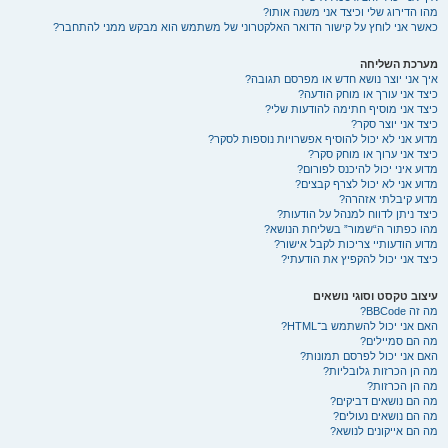
מהו הדירוג שלי וכיצד אני משנה אותו?
כאשר אני לוחץ על קישור הדואר האלקטרוני של משתמש הוא מבקש ממני להתחבר?
מערכת השליחה
איך אני יוצר נושא חדש או מפרסם תגובה?
כיצד אני עורך או מוחק הודעה?
כיצד אני מוסיף חתימה להודעות שלי?
כיצד אני יוצר סקר?
מדוע אני לא יכול להוסיף אפשרויות נוספות לסקר?
כיצד אני ערוך או מוחק סקר?
מדוע איני יכול להיכנס לפורום?
מדוע אני לא יכול לצרף קבצים?
מדוע קיבלתי אזהרה?
כיצד ניתן לדווח למנהל על הודעות?
מהו כפתור ה“שמור” בשליחת הנושא?
מדוע הודעותיי צריכות לקבל אישור?
כיצד אני יכול להקפיץ את הודעתי?
עיצוב טקסט וסוגי נושאים
מה זה BBCode?
האם אני יכול להשתמש ב־HTML?
מה הם סמיילים?
האם אני יכול לפרסם תמונות?
מה הן הכרזות גלובליות?
מה הן הכרזות?
מה הם נושאים דביקים?
מה הם נושאים נעולים?
מה הם אייקונים לנושא?