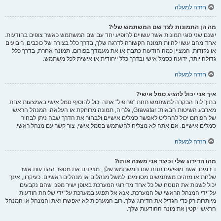
חזרה למעלה
מה הן התמונות לצד שם המשתמש שלי?
ישנם שני סוגי תמונות אשר עשויים להופיע יחד עם שם המשתמש כאשר צופים בהודעות.
אחד מהם עשוי להיות תמונה הקשורה לדרגה שלך, בדרך כלל בצורה של כוכבים, ריבועים
או נקודות, המציין כמה הודעות כתבת או את מעמדך בפורום. תמונה אחרת, בדרך כלל
גדולה יותר, ידועה כסמל אישי ובדרך כלל ייחודית או אישית לכל משתמש.
חזרה למעלה
איך אני יכול להציג סמל אישי?
בתוך לוח הבקרה למשתמש תחת "פרופיל" אתה יכול להוסיף סמל אישי באמצעות אחת
מארבע השיטות הבאות: Gravatar, גלריה, תמונה מרוחקת או העלאה. המנהל הראשי
של הפורום יכול להחליט לאפשר סמלים אישיים ולבחור את הדרך שבה ניתן לבחור
סמלים אישיים. אם אתה לא מצליח להשתמש בסמל אישי, צור קשר עם מנהל ראשי.
חזרה למעלה
מהו הדירוג שלי וכיצד אני משנה אותו?
דירוגים, אשר מופיעים תחת שם המשתמש שלך, מציינים את מספר ההודעות אשר
שלחת או מזהים משתמשים מסוימים, למשל מנהלים או מנהלים ראשיים. כעיקרון, אינך
יכול לשנות את הנוסח של כל אחד מדירוגי המערכת באופן ישיר מפני שהם נקבעים
על־ידי המנהל הראשי של המערכת. אנא אל תפגע במערכת על־ידי שליחת הודעות
מיותרות רק כדי הגדיל את הדירוג שלך. רוב המערכות לא יאפשרו זאת והמנהל או המנהל
הראשי יקטין את מונה ההודעות שלך.