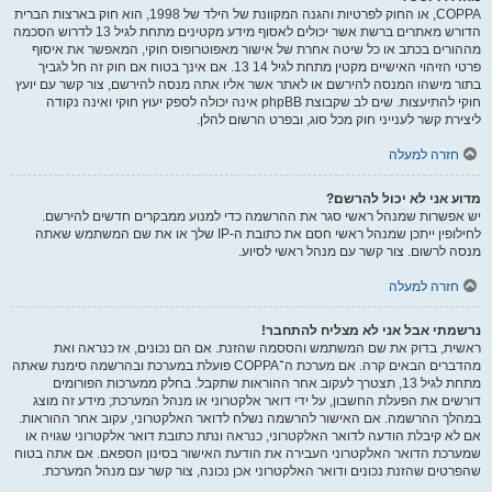
COPPA, או החוק לפרטיות והגנה המקוונת של הילד של 1998, הוא חוק בארצות הברית
הדורש מאתרים ברשת אשר יכולים לאסוף מידע מקטינים מתחת לגיל 13 לדרוש הסכמה
מההורים בכתב או כל שיטה אחרת של אישור מאפוטרופוס חוקי, המאפשר את איסוף
פרטי הזיהוי האישיים מקטין מתחת לגיל 14 13. אם אינך בטוח אם חוק זה חל לגביך
בתור מישהו המנסה להירשם או לאתר אשר אליו אתה מנסה להירשם, צור קשר עם יועץ
חוקי להתיעצות. שים לב שקבוצת phpBB אינה יכולה לספק יעוץ חוקי ואינה נקודה
ליצירת קשר לענייני חוק מכל סוג, ובפרט הרשום להלן.
חזרה למעלה
מדוע אני לא יכול להרשם?
יש אפשרות שמנהל ראשי סגר את ההרשמה כדי למנוע ממבקרים חדשים להירשם.
לחילופין ייתכן שמנהל ראשי חסם את כתובת ה-IP שלך או את שם המשתמש שאתה
מנסה לרשום. צור קשר עם מנהל ראשי לסיוע.
חזרה למעלה
נרשמתי אבל אני לא מצליח להתחבר!
ראשית, בדוק את שם המשתמש והססמה שהזנת. אם הם נכונים, אז כנראה ואת
מהדברים הבאים קרה. אם מערכת ה־COPPA פועלת במערכת ובהרשמה סימנת שאתה
מתחת לגיל 13, תצטרך לעקוב אחר ההוראות שתקבל. בחלק ממערכות הפורומים
דורשים את הפעלת החשבון, על ידי דואר אלקטרוני או מנהל המערכת; מידע זה מוצג
במהלך ההרשמה. אם האישור להרשמה נשלח לדואר האלקטרוני, עקוב אחר ההוראות.
אם לא קיבלת הודעה לדואר האלקטרוני, כנראה ונתת כתובת דואר אלקטרוני שגויה או
שמערכת הדואר האלקטרוני העבירה את הודעת האישור בסינון הספאם. אם אתה בטוח
שהפרטים שהזנת נכונים ודואר האלקטרוני אכן נכונה, צור קשר עם מנהל המערכת.