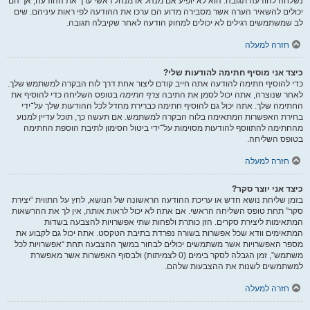
נשלחה להודעה תגובה. הוא לא יופיע אם מנהל או מנהל ראשי ערך את ההודעה, אך הם
יכולים להשאיר הערה אשר מסבירה מדוע הם ערכו את ההודעה לפי ראות עיניהם. שים
לב שמשתמשים רגילים לא יכולים למחוק הודעה לאחר שקיבלה תגובה.
חזרה למעלה
כיצד אני מוסיף חתימה להודעות שלי?
כדי להוסיף חתימה להודעה אתה חייב קודם ליצור אחת דרך לוח הבקרה למשתמש שלך.
לאחר שנוצרה, אתה יכול לסמן את התיבה
צרף חתימה
בטופס השליחה כדי להוסיף את
החתימה שלך. אתה יכול גם להוסיף חתימה כברירת מחדל לכל ההודעות שלך על־ידי
בחירת האפשרות המתאימה בלוח הבקרה למשתמש. אם תעשה כך, תוכל עדיין למנוע
מהחתימה להתווסף להודעות מסוימות על־ידי ביטול הסימון לתיבת הוספת החתימה
בטופס השליחה.
חזרה למעלה
כיצד אני יוצר סקר?
בזמן שליחת נושא חדש או עריכת ההודעה הראשונה של הנושא, לחץ על התווית “יצירת
סקר” תחת טופס השליחה הראשי. אם אתה לא יכול לראות אותה, אין לך את ההרשאות
המתאימות ליצירת סקרים. הזן כותרת ולפחות שתי אפשרויות להצבעה בשדות
המתאימים וודא שכל אפשרות בשורה נפרדת בתיבת הטקסט. אתה יכול גם לקבוע את
מספר האפשרויות אשר משתמשים יכולים לבחור במשך ההצבעה תחת “אפשרויות לכל
משתמש”, זמן הגבלה לסקר בימים (0 לצמיתות) ולבסוף האפשרות אשר מאפשרת
למשתמשים לשנות את ההצבעות שלהם.
חזרה למעלה