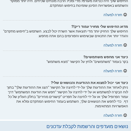
החיפוש שלך היה כנראה מעורפל מדי ומכיל הרבה מונחים שכיחים. היה יותר ממוקד
והשתמש באפשרויות הסינון שזמינות בחיפוש המתקדם.
חזרה למעלה
מדוע החיפוש שלי מחזיר עמוד ריק!?
החיפוש שלך החזיק יותר מדי תוצאות אשר השרת יכול לבצע. השתמש ב“חיפוש מתקדם”
והגדר יותר את התנאים שבשימוש והפורומים בהם אתה מחפש.
חזרה למעלה
כיצד אני מחפש משתמשים?
בקר בעמוד “משתמשים” ולחץ על הקישור “מצא משתמש”
חזרה למעלה
כיצד אני יכול למצוא את ההודעות והנושאים שלי?
ניתן לאחזר את ההודעות שלך על-ידי לחיצה על הקישור "הצג את ההודעות שלך" בתוך
לוח הבקרה למשתמש או על ידי לחיצה על הקישור "חפש את הודעות המשתמש" דרך
עמוד הפרופיל שלך או על ידי לחיצה על תפריט "קישורים מהירים" בחלק העליון של כל
דף. כדי לחפש את הנושאים שלך, השתמש בעמוד החיפוש המתקדם ומלא את
האפשרויות המתאימות.
חזרה למעלה
נושאים מועדפים והרשמות לקבלת עדכונים