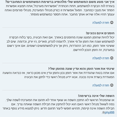
איך אני מונע משם המשתמש שלי מלהופיע ברשימת המשתמשים המחוברים?
בעזרת לוח הבקרה למשתמש, תחת הכותרת “אפשרויות מערכת”,אתה תמצא אפשרות
הסתר את מצבי כמחובר
. הפעל אפשרות זו
כן
ורק מנהלי המערכת, מנהלי פורומים ואתה
עצמך תהיו אלה שיראו אותך מחובר. אתה תספר כמשתמש מוסתר.
חזרה למעלה
הזמנים אינם נכונים!
יכול להיות שהזמן המוצג שונה מהזמנים באזורך. אם זאת הבעיה, בקר בלוח הבקרה
למשתמש ושנה את הזמן על פי אזורך, לדוגמה לונדון, פאריס, ניו יורק, וכדומה. שים לב
ששינוי אזור הזמן, כמו רוב ההגדרות, ניתן אך ורק למשתמשים רשומים. אם אינך רשום
במערכת, זה הזמן הנכון להירשם.
חזרה למעלה
שינתי את אזור הזמן והוא עדין שונה מהזמן שלי!
אם אתה בטוח שהגדרת את אזור הזמן נכון והזמן עדין אינו מכוון כראוי, אז כנראה והשעה
המוגדרת בשרת אינה נכונה. אנא יידע מנהל ראשי כדי לתקן את הבעיה
חזרה למעלה
השפה שלי אינה ברשימה!
או שהמנהל הראשי לא התקין השפה או שאף אחד לא תרגם את המערכת לשפה שלך.
נסה לשאול מנהל ראשי האם הוא יכול להתקין את חבילת השפה שאתה צריך. אם
חבילת השפה אינה קיימת, תרגיש חופשי ליצור תרגום חדש. ניתן למצוא מידע נוסף באתר
®.
phpBB