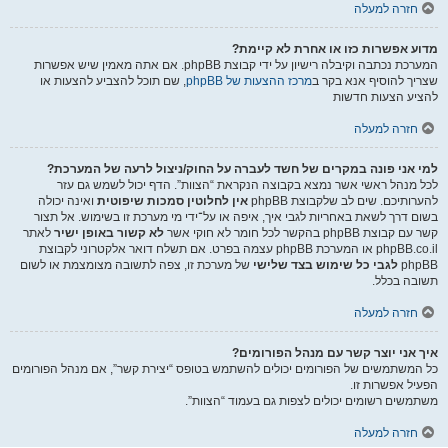
חזרה למעלה
מדוע אפשרות כזו או אחרת לא קיימת?
המערכת נכתבה וקיבלה רישיון על ידי קבוצת phpBB. אם אתה מאמין שיש אפשרות
שצריך להוסיף אנא בקר ב
מרכז ההצעות של phpBB
, שם תוכל להצביע להצעות או
להציע הצעות חדשות
חזרה למעלה
למי אני פונה במקרים של חשד לעברה על החוק/ניצול לרעה של המערכת?
לכל מנהל ראשי אשר נמצא בקבוצה הנקראת “הצוות”. הדף יכול לשמש גם עזר
להערותיכם. שים לב שלקבוצת phpBB
אין לחלוטין סמכות שיפוטית
ואינה יכולה
בשום דרך לשאת באחריות לגבי איך, איפה או על־ידי מי מערכת זו בשימוש. אל תצור
קשר עם קבוצת phpBB בהקשר לכל חומר לא חוקי אשר
לא קשור באופן ישיר
לאתר
phpBB.co.il או המערכת phpBB עצמה בפרט. אם תשלח דואר אלקטרוני לקבוצת
phpBB
לגבי כל שימוש בצד שלישי
של מערכת זו, צפה לתשובה מצומצמת או לשום
תשובה בכלל.
חזרה למעלה
איך אני יוצר קשר עם מנהל הפורומים?
כל המשתמשים של הפורומים יכולים להשתמש בטופס “יצירת קשר”, אם מנהל הפורומים
הפעיל אפשרות זו.
משתמשים רשומים יכולים לצפות גם בעמוד “הצוות”.
חזרה למעלה