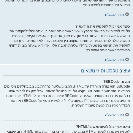
משתמשים אשר ההודעות שלהם צריכות להיבדק טרם הצגתן. אנא צור קשר על המנהל
הראשי של המערכת למידע נוסף.
חזרה למעלה
כיצד אני יכול להקפיץ את הודעתי?
על־ידי לחיצה על הקישור “הקפץ נושא” כאשר אתה צופה בו, אתה יכול “להקפיץ” את
הנושא לראש הפורום בעמוד הראשון. עם זאת, אם אינך רואה את הקישור, הקפצת
הנושא יכולה להיות כבויה או הזמן המוקצב בין הקפצות עדיין לא הסתיים. ניתן גם
להקפיץ את הנושא בפשטות על־ידי שליחת תגובה אליו, אך וודא שאתה מציית לחוקי
המערכת כאשר אתה עושה כך.
חזרה למעלה
עיצוב טקסט וסוגי נושאים
מה זה BBCode?
BBCode הוא צורה מיוחדת של HTML, המציע שליטה נהדרת בעיצוב בחלקים מסוימים
בהודעה. השימוש ב־BBCode נקבע על־ידי המנהל הראשי, אבל ניתן גם לכבות אותו
בכל הודעה בפרט מטופס השליחה. BBCode עצמו דומה במבנה ל־HTML, אך התגים
תחמים בסוגריים המרובעים [ ו־] במקום ב־< ו־>. למידע נוסף על BBCode ראה את
המדריך אליו ניתן לגשת מעמוד השליחה.
חזרה למעלה
האם אני יכול להשתמש ב־HTML?
לא. אין אפשרות לשלוח HTML במערכת זו והוא יוצג בהודעות בתור HTML. רוב עיצובי