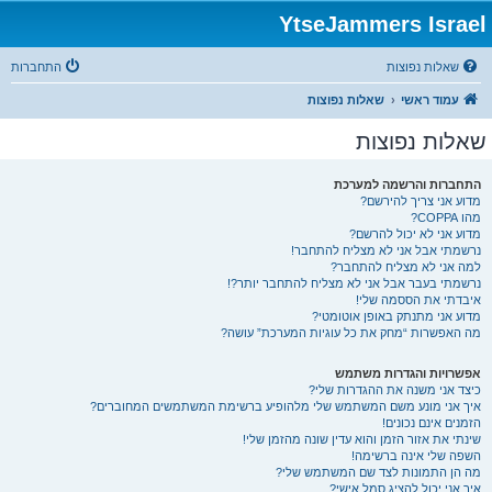
YtseJammers Israel
שאלות נפוצות
התחברות
עמוד ראשי
שאלות נפוצות
שאלות נפוצות
התחברות והרשמה למערכת
מדוע אני צריך להירשם?
מהו COPPA?
מדוע אני לא יכול להרשם?
נרשמתי אבל אני לא מצליח להתחבר!
למה אני לא מצליח להתחבר?
נרשמתי בעבר אבל אני לא מצליח להתחבר יותר?!
איבדתי את הססמה שלי!
מדוע אני מתנתק באופן אוטומטי?
מה האפשרות “מחק את כל עוגיות המערכת” עושה?
אפשרויות והגדרות משתמש
כיצד אני משנה את ההגדרות שלי?
איך אני מונע משם המשתמש שלי מלהופיע ברשימת המשתמשים המחוברים?
הזמנים אינם נכונים!
שינתי את אזור הזמן והוא עדין שונה מהזמן שלי!
השפה שלי אינה ברשימה!
מה הן התמונות לצד שם המשתמש שלי?
איך אני יכול להציג סמל אישי?