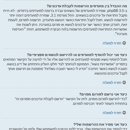
מה ההבדל בין מועדפים והרשמות לקבלת עדכונים?
ב-phpBB 3.0, שמירה למועדפים של נושאים עבדה בדומה למועדפים בדפדפן - לא היית
מקבל התראות על עדכונים בנושאים. החל מגרסה 3.1, שמירה למועדפים דומה יותר
להרשמה לנושא. תוכל לקבל התראות כאשר הנושא מתעדכן. הרשמה לפורום, לעומת
זאת, תעדכן אותך כאשר ישר עדכונים לנושא או פורום במערכת. ניתן לשנות את
אפשרויות ההתראות למועדפים והרשמות בלוח הבקרה למשתמש, תחת ״העדפות
מערכת״.
חזרה למעלה
כיצד אני יכול להוסיף למועדפים או להירשם לנושאים ספציפיים?
תוכל להוסיף נושא ספציפי למועדפים או להירשם אליו על ידי לחיצה על הקישור המתאים
בתפריט "אפשרויות נושא", הממוקם לנוחותך לצד חלקו העליון והתחתון של דיון בנושא.
תגובה לנושא כאשר התיבה "הודע לי כאשר תגובה נשלחת" מסומנת גם תרשום אותך
לקבל עדכונים מהנושא.
חזרה למעלה
כיצד אני נרשם לפורום מסוים?
Tכדי להרשם לפורום מסוים, לחץ על הקישור “הרשם לקבלת עדכונים מפורום זה”
בתחתית העמוד לאחר הכניסה לפורום.
חזרה למעלה
כיצד אני מסיר את ההרשמות שלי?
כדי להסיר את ההרשמות שלך, עבור ללוח הבקרה למשתמש שלך ולחץ על הקישורים