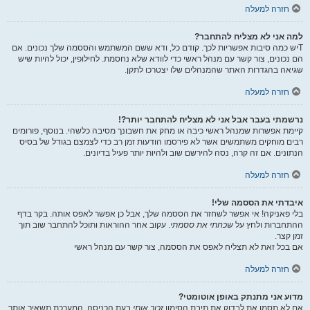
חזרה למעלה
למה אני לא מצליח להתחבר?
Tיש כמה סיבות אפשריות לכך. קודם כל, ודא ששם המשתמש והססמה שלך נכונים. אם
הם נכונים, צור קשר עם מנהל ראשי כדי לוודא שלא נחסמת. לחילופין, יכול להיות שיש
שגיאה בהגדרות האתר שהמנהלים שלו יצטרכו לתקן.
חזרה למעלה
נרשמתי בעבר אבל אני לא מצליח להתחבר יותר?!
קיימת אפשרות שמנהל ראשי כיבה או מחק את חשבונך מסיבה כלשהי. בנוסף, פורומים
רבים מוחקים משתמשים אשר לא פירסמו הודעות זמן רב כדי לצמצם בגודל של בסיס
הנתונים. אם זה קרה, נסה להירשם שוב ולהיות יותר פעיל בדיונים.
חזרה למעלה
איבדתי את הססמה שלי!
בלי פאניקה! אי אפשר לשחזר את הססמה שלך, אבל כן אפשר לאפס אותה. בקר בדף
ההתחברות ולחץ על
שכחתי את ססמתי
. עקוב אחר ההוראות ותוכל להתחבר שוב תוך
זמן קצר.
אם בכל זאת לא תצליח לאפס את הססמה, צור קשר עם מנהל ראשי
חזרה למעלה
מדוע אני מתנתק באופן אוטומטי?
אם לא תסמן את לבדוק את תיבת הסימון
זכור אותי
בעת הכניסה, המערכת תשאיר אותך