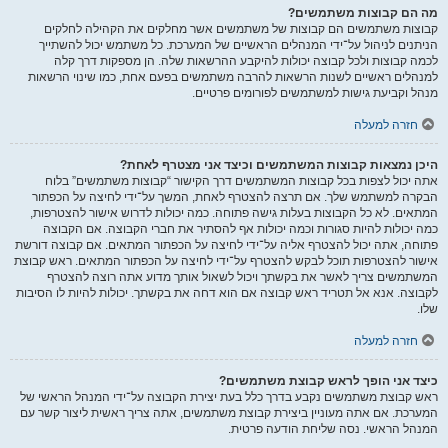
מה הם קבוצות משתמשים?
קבוצות משתמשים הם קבוצות של משתמשים אשר מחלקים את הקהילה לחלקים
הניתנים לניהול על־ידי המנהלים הראשיים של המערכת. כל משתמש יכול להשתייך
לכמה קבוצות ולכל קבוצה יכולות להיקבע ההרשאות שלה. הן מספקות דרך קלה
למנהלים ראשיים לשנות הרשאות להרבה משתמשים בפעם אחת, כמו שינוי הרשאות
מנהל וקביעת גישות למשתמשים לפורומים פרטיים.
חזרה למעלה
היכן נמצאות קבוצות המשתמשים וכיצד אני מצטרף לאחת?
אתה יכול לצפות בכל קבוצות המשתמשים דרך הקישור “קבוצות משתמשים” בלוח
הבקרה למשתמש שלך. אם תרצה להצטרף לאחת, המשך על־ידי לחיצה על הכפתור
המתאים. לא כל הקבוצות בעלות גישה פתוחה. כמה יכולות לדרוש אישור להצטרפות,
כמה יכולות להיות סגורות וכמה יכולות אף להסתיר את חברי הקבוצה. אם הקבוצה
פתוחה, אתה יכול להצטרף אליה על־ידי לחיצה על הכפתור המתאים. אם קבוצה דורשת
אישור להצטרפות תוכל לבקש להצטרף על־ידי לחיצה על הכפתור המתאים. ראש קבוצת
המשתמשים צריך לאשר את בקשתך ויכול לשאול אותך מדוע אתה רוצה להצטרף
לקבוצה. אנא אל תטריד ראש קבוצה אם הוא דחה את בקשתך. יכולות להיות לו הסיבות
שלו.
חזרה למעלה
כיצד אני הופך לראש קבוצת משתמשים?
ראש קבוצת משתמשים נקבע בדרך כלל בעת יצירת הקבוצה על־ידי המנהל הראשי של
המערכת. אם אתה מעוניין ביצירת קבוצת משתמשים, אתה צריך ראשית ליצור קשר עם
המנהל הראשי. נסה שליחת הודעה פרטית.