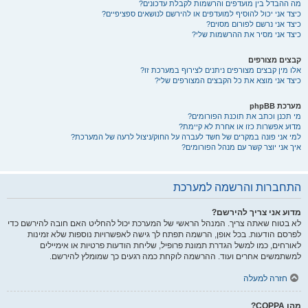
מה ההבדל בין מועדפים והרשמות לקבלת עדכונים?
כיצד אני יכול להוסיף למועדפים או להירשם לנושאים ספציפיים?
כיצד אני נרשם לפורום מסוים?
כיצד אני מסיר את ההרשמות שלי?
קבצים מצורפים
אלו מין קבצים מצורפים ניתנים לצירוף במערכת זו?
כיצד אני מוצא את כל הקבצים המצורפים שלי?
מערכת phpBB
מי תכנן וכתב את תוכנת הפורומים?
מדוע אפשרות כזו או אחרת לא קיימת?
למי אני פונה במקרים של חשד לעברה על החוק/ניצול לרעה של המערכת?
איך אני יוצר קשר עם מנהל הפורומים?
התחברות והרשמה למערכת
מדוע אני צריך להירשם?
לא בטוח שאתה צריך. המנהל הראשי של המערכת יכול להחליט האם חובה להירשם כדי
לפרסם הודעות. בכל אופן, הרשמה תפתח לך גישה לאפשרויות נוספות שלא זמינות
לאורחים, כמו למשל הגדרת תמונת פרופיל, שליחת הודעות פרטיות או אימיילים
למשתמשים אחרים ועוד. ההרשמה לוקחת כמה רגעים כך שמומלץ להירשם.
חזרה למעלה
מהו COPPA?