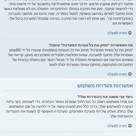
מחובר רק לזמן שנקבע מראש. הדבר מונע שימוש לרעה בחשבונך על ידי מישהו אחר.
כדי להישאר מחובר, סמן את התיבה במהלך ההתחברות. הפעולה הזו לא מומלצת כאשר
אתה מחובר לפורום במחשב משותף, למשל בספריה, קפה אינטרנט, מחשבי מעבדות
באוניברסיטה וכו׳. אם אתה לא רואה את התיבה, כנראה שמנהל המערכת ביטל את
האפשרות הזו.
חזרה למעלה
מה האפשרות “מחק את כל עוגיות המערכת” עושה?
"מחק את כל עוגיות המערכת" מוחק את כל העוגיות (cookies) שנוצרו על ידי phpBB
ושומרות עליך מחובר למערכת. עוגיות ממלאות תפקידים נוספים כמו מעקב קריאה של
נושאים והודעות אם האפשרות הופעלה על ידי מנהל ראשי. אם נתקלת בבעיות של
התחברות והתנתקות, מחיקת עוגיות המערכת יכולה לעזור.
חזרה למעלה
אפשרויות והגדרות משתמש
כיצד אני משנה את ההגדרות שלי?
אם אתה משתמש רשום, כל הגדרותיך שמורות במסד הנתונים. כדי לשנותם, בקר בלוח
הבקרה למשתמש שלך; בדרך כלל ניתן למצוא קישור על ידי לחיצה על שם המשתמש
שלך בחלק העליון של דפי מערכת הפורומים. מערכת זו תאפשר לך לשנות את ההגדרות
וההעדפות שלך.
חזרה למעלה