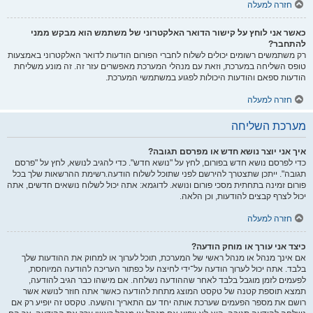
חזרה למעלה
כאשר אני לוחץ על קישור הדואר האלקטרוני של משתמש הוא מבקש ממני
להתחבר?
רק משתמשים רשומים יכולים לשלוח לחברי הפורום הודעות לדואר האלקטרוני באמצעות
טופס השליחה במערכת, וזאת עם מנהלי המערכת מאפשרים עזר זה. זה מונע משליחת
הודעות ספאם והודעות היכולות לפגוע במשתמשי המערכת.
חזרה למעלה
מערכת השליחה
איך אני יוצר נושא חדש או מפרסם תגובה?
כדי לפרסם נושא חדש בפורום, לחץ על "נושא חדש". כדי להגיב לנושא, לחץ על "פרסם
תגובה". ייתכן שתצטרך להירשם לפני שתוכל לשלוח הודעה.רשימת ההרשאות שלך בכל
פורום זמינה בתחתית מסכי פורום ונושא. לדוגמא: אתה יכול לשלוח נושאים חדשים, אתה
יכול לצרף קבצים להודעות, וכן הלאה.
חזרה למעלה
כיצד אני עורך או מוחק הודעה?
אם אינך מנהל או מנהל ראשי של המערכת, תוכל לערוך או למחוק את ההודעות שלך
בלבד. אתה יכול לערוך הודעה על־ידי לחיצה על כפתור העריכה להודעה המיוחסת,
לפעמים לזמן מוגבל בלבד לאחר שההודעה נשלחה. אם מישהו כבר הגיב להודעה,
תמצא תוספת קטנה של טקסט המוצג מתחת להודעה כאשר אתה חוזר לנושא אשר
רושם את מספר הפעמים שערכת אותה יחד עם התאריך והשעה. טקסט זה יופיע רק אם