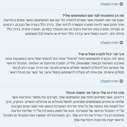
חזרה למעלה
מה הן התמונות לצד שם המשתמש שלי?
ישנם שני סוגי תמונות אשר עשויים להופיע יחד עם שם המשתמש כאשר צופים בהודעות.
אחד מהם עשוי להיות תמונה הקשורה לדרגה שלך, בדרך כלל בצורה של כוכבים, ריבועים
או נקודות, המציין כמה הודעות כתבת או את מעמדך בפורום. תמונה אחרת, בדרך כלל
גדולה יותר, ידועה כסמל אישי ובדרך כלל ייחודית או אישית לכל משתמש.
חזרה למעלה
איך אני יכול להציג סמל אישי?
בתוך לוח הבקרה למשתמש תחת "פרופיל" אתה יכול להוסיף סמל אישי באמצעות אחת
מארבע השיטות הבאות: Gravatar, גלריה, תמונה מרוחקת או העלאה. המנהל הראשי
של הפורום יכול להחליט לאפשר סמלים אישיים ולבחור את הדרך שבה ניתן לבחור
סמלים אישיים. אם אתה לא מצליח להשתמש בסמל אישי, צור קשר עם מנהל ראשי.
חזרה למעלה
מהו הדירוג שלי וכיצד אני משנה אותו?
דירוגים, אשר מופיעים תחת שם המשתמש שלך, מציינים את מספר ההודעות אשר
שלחת או מזהים משתמשים מסוימים, למשל מנהלים או מנהלים ראשיים. כעיקרון, אינך
יכול לשנות את הנוסח של כל אחד מדירוגי המערכת באופן ישיר מפני שהם נקבעים
על־ידי המנהל הראשי של המערכת. אנא אל תפגע במערכת על־ידי שליחת הודעות
מיותרות רק כדי הגדיל את הדירוג שלך. רוב המערכות לא יאפשרו זאת והמנהל או המנהל
הראשי יקטין את מונה ההודעות שלך.