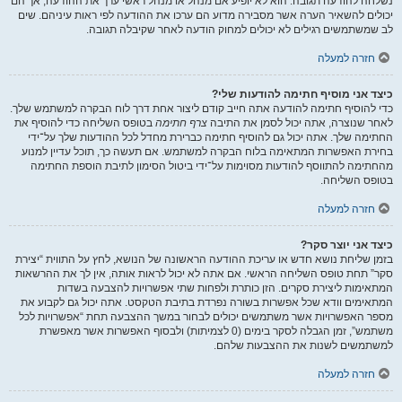
נשלחה להודעה תגובה. הוא לא יופיע אם מנהל או מנהל ראשי ערך את ההודעה, אך הם
יכולים להשאיר הערה אשר מסבירה מדוע הם ערכו את ההודעה לפי ראות עיניהם. שים
לב שמשתמשים רגילים לא יכולים למחוק הודעה לאחר שקיבלה תגובה.
חזרה למעלה
כיצד אני מוסיף חתימה להודעות שלי?
כדי להוסיף חתימה להודעה אתה חייב קודם ליצור אחת דרך לוח הבקרה למשתמש שלך.
לאחר שנוצרה, אתה יכול לסמן את התיבה
צרף חתימה
בטופס השליחה כדי להוסיף את
החתימה שלך. אתה יכול גם להוסיף חתימה כברירת מחדל לכל ההודעות שלך על־ידי
בחירת האפשרות המתאימה בלוח הבקרה למשתמש. אם תעשה כך, תוכל עדיין למנוע
מהחתימה להתווסף להודעות מסוימות על־ידי ביטול הסימון לתיבת הוספת החתימה
בטופס השליחה.
חזרה למעלה
כיצד אני יוצר סקר?
בזמן שליחת נושא חדש או עריכת ההודעה הראשונה של הנושא, לחץ על התווית “יצירת
סקר” תחת טופס השליחה הראשי. אם אתה לא יכול לראות אותה, אין לך את ההרשאות
המתאימות ליצירת סקרים. הזן כותרת ולפחות שתי אפשרויות להצבעה בשדות
המתאימים וודא שכל אפשרות בשורה נפרדת בתיבת הטקסט. אתה יכול גם לקבוע את
מספר האפשרויות אשר משתמשים יכולים לבחור במשך ההצבעה תחת “אפשרויות לכל
משתמש”, זמן הגבלה לסקר בימים (0 לצמיתות) ולבסוף האפשרות אשר מאפשרת
למשתמשים לשנות את ההצבעות שלהם.
חזרה למעלה