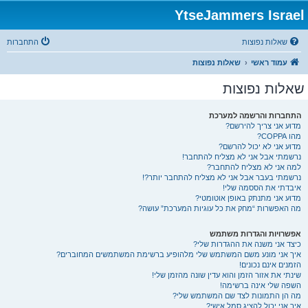
YtseJammers Israel
שאלות נפוצות
התחברות
עמוד ראשי
שאלות נפוצות
שאלות נפוצות
התחברות והרשמה למערכת
מדוע אני צריך להירשם?
מהו COPPA?
מדוע אני לא יכול להרשם?
נרשמתי אבל אני לא מצליח להתחבר!
למה אני לא מצליח להתחבר?
נרשמתי בעבר אבל אני לא מצליח להתחבר יותר?!
איבדתי את הססמה שלי!
מדוע אני מתנתק באופן אוטומטי?
מה האפשרות “מחק את כל עוגיות המערכת” עושה?
אפשרויות והגדרות משתמש
כיצד אני משנה את ההגדרות שלי?
איך אני מונע משם המשתמש שלי מלהופיע ברשימת המשתמשים המחוברים?
הזמנים אינם נכונים!
שינתי את אזור הזמן והוא עדין שונה מהזמן שלי!
השפה שלי אינה ברשימה!
מה הן התמונות לצד שם המשתמש שלי?
איך אני יכול להציג סמל אישי?