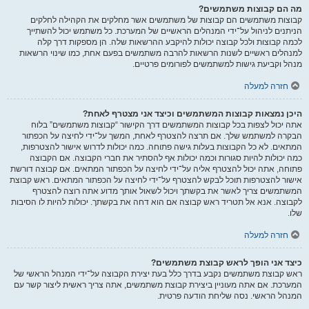
מה הם קבוצות משתמשים?
קבוצות משתמשים הם קבוצות של משתמשים אשר מחלקים את הקהילה לחלקים
הניתנים לניהול על־ידי המנהלים הראשיים של המערכת. כל משתמש יכול להשתייך
לכמה קבוצות ולכל קבוצה יכולות להיקבע ההרשאות שלה. הן מספקות דרך קלה
למנהלים ראשיים לשנות הרשאות להרבה משתמשים בפעם אחת, כמו שינוי הרשאות
מנהל וקביעת גישות למשתמשים לפורומים פרטיים.
חזרה למעלה
היכן נמצאות קבוצות המשתמשים וכיצד אני מצטרף לאחת?
אתה יכול לצפות בכל קבוצות המשתמשים דרך הקישור “קבוצות משתמשים” בלוח
הבקרה למשתמש שלך. אם תרצה להצטרף לאחת, המשך על־ידי לחיצה על הכפתור
המתאים. לא כל הקבוצות בעלות גישה פתוחה. כמה יכולות לדרוש אישור להצטרפות,
כמה יכולות להיות סגורות וכמה יכולות אף להסתיר את חברי הקבוצה. אם הקבוצה
פתוחה, אתה יכול להצטרף אליה על־ידי לחיצה על הכפתור המתאים. אם קבוצה דורשת
אישור להצטרפות תוכל לבקש להצטרף על־ידי לחיצה על הכפתור המתאים. ראש קבוצת
המשתמשים צריך לאשר את בקשתך ויכול לשאול אותך מדוע אתה רוצה להצטרף
לקבוצה. אנא אל תטריד ראש קבוצה אם הוא דחה את בקשתך. יכולות להיות לו הסיבות
שלו.
חזרה למעלה
כיצד אני הופך לראש קבוצת משתמשים?
ראש קבוצת משתמשים נקבע בדרך כלל בעת יצירת הקבוצה על־ידי המנהל הראשי של
המערכת. אם אתה מעוניין ביצירת קבוצת משתמשים, אתה צריך ראשית ליצור קשר עם
המנהל הראשי. נסה שליחת הודעה פרטית.