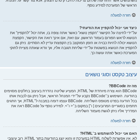
משתמשים אשר ההודעות שלהם צריכות להיבדק טרם הצגתן. אנא צור קשר על המנהל
הראשי של המערכת למידע נוסף.
חזרה למעלה
כיצד אני יכול להקפיץ את הודעתי?
על־ידי לחיצה על הקישור “הקפץ נושא” כאשר אתה צופה בו, אתה יכול “להקפיץ” את
הנושא לראש הפורום בעמוד הראשון. עם זאת, אם אינך רואה את הקישור, הקפצת
הנושא יכולה להיות כבויה או הזמן המוקצב בין הקפצות עדיין לא הסתיים. ניתן גם
להקפיץ את הנושא בפשטות על־ידי שליחת תגובה אליו, אך וודא שאתה מציית לחוקי
המערכת כאשר אתה עושה כך.
חזרה למעלה
עיצוב טקסט וסוגי נושאים
מה זה BBCode?
BBCode הוא צורה מיוחדת של HTML, המציע שליטה נהדרת בעיצוב בחלקים מסוימים
בהודעה. השימוש ב־BBCode נקבע על־ידי המנהל הראשי, אבל ניתן גם לכבות אותו
בכל הודעה בפרט מטופס השליחה. BBCode עצמו דומה במבנה ל־HTML, אך התגים
תחמים בסוגריים המרובעים [ ו־] במקום ב־< ו־>. למידע נוסף על BBCode ראה את
המדריך אליו ניתן לגשת מעמוד השליחה.
חזרה למעלה
האם אני יכול להשתמש ב־HTML?
לא. אין אפשרות לשלוח HTML במערכת זו והוא יוצג בהודעות בתור HTML. רוב עיצובי