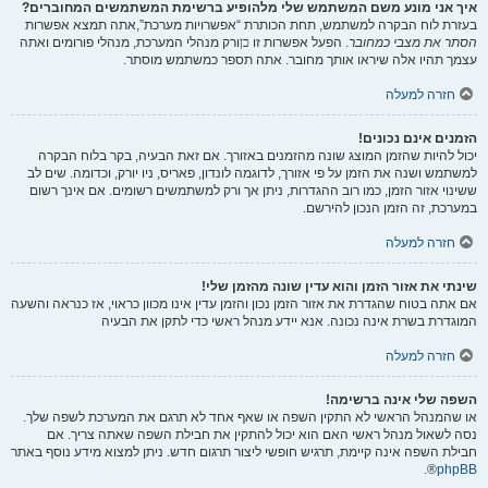
איך אני מונע משם המשתמש שלי מלהופיע ברשימת המשתמשים המחוברים?
בעזרת לוח הבקרה למשתמש, תחת הכותרת “אפשרויות מערכת”,אתה תמצא אפשרות
הסתר את מצבי כמחובר
. הפעל אפשרות זו
כן
ורק מנהלי המערכת, מנהלי פורומים ואתה
עצמך תהיו אלה שיראו אותך מחובר. אתה תספר כמשתמש מוסתר.
חזרה למעלה
הזמנים אינם נכונים!
יכול להיות שהזמן המוצג שונה מהזמנים באזורך. אם זאת הבעיה, בקר בלוח הבקרה
למשתמש ושנה את הזמן על פי אזורך, לדוגמה לונדון, פאריס, ניו יורק, וכדומה. שים לב
ששינוי אזור הזמן, כמו רוב ההגדרות, ניתן אך ורק למשתמשים רשומים. אם אינך רשום
במערכת, זה הזמן הנכון להירשם.
חזרה למעלה
שינתי את אזור הזמן והוא עדין שונה מהזמן שלי!
אם אתה בטוח שהגדרת את אזור הזמן נכון והזמן עדין אינו מכוון כראוי, אז כנראה והשעה
המוגדרת בשרת אינה נכונה. אנא יידע מנהל ראשי כדי לתקן את הבעיה
חזרה למעלה
השפה שלי אינה ברשימה!
או שהמנהל הראשי לא התקין השפה או שאף אחד לא תרגם את המערכת לשפה שלך.
נסה לשאול מנהל ראשי האם הוא יכול להתקין את חבילת השפה שאתה צריך. אם
חבילת השפה אינה קיימת, תרגיש חופשי ליצור תרגום חדש. ניתן למצוא מידע נוסף באתר
®.
phpBB