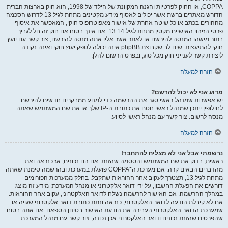
COPPA, או החוק לפרטיות והגנה המקוונת של הילד של 1998, הוא חוק בארצות הברית
הדורש מאתרים ברשת אשר יכולים לאסוף מידע מקטינים מתחת לגיל 13 לדרוש הסכמה
מההורים בכתב או כל שיטה אחרת של אישור מאפוטרופוס חוקי, המאפשר את איסוף
פרטי הזיהוי האישיים מקטין מתחת לגיל 14 13. אם אינך בטוח אם חוק זה חל לגביך
בתור מישהו המנסה להירשם או לאתר אשר אליו אתה מנסה להירשם, צור קשר עם יועץ
חוקי להתיעצות. שים לב שקבוצת phpBB אינה יכולה לספק יעוץ חוקי ואינה נקודה
ליצירת קשר לענייני חוק מכל סוג, ובפרט הרשום להלן.
חזרה למעלה
מדוע אני לא יכול להרשם?
יש אפשרות שמנהל ראשי סגר את ההרשמה כדי למנוע ממבקרים חדשים להירשם.
לחילופין ייתכן שמנהל ראשי חסם את כתובת ה-IP שלך או את שם המשתמש שאתה
מנסה לרשום. צור קשר עם מנהל ראשי לסיוע.
חזרה למעלה
נרשמתי אבל אני לא מצליח להתחבר!
ראשית, בדוק את שם המשתמש והססמה שהזנת. אם הם נכונים, אז כנראה ואת
מהדברים הבאים קרה. אם מערכת ה־COPPA פועלת במערכת ובהרשמה סימנת שאתה
מתחת לגיל 13, תצטרך לעקוב אחר ההוראות שתקבל. בחלק ממערכות הפורומים
דורשים את הפעלת החשבון, על ידי דואר אלקטרוני או מנהל המערכת; מידע זה מוצג
במהלך ההרשמה. אם האישור להרשמה נשלח לדואר האלקטרוני, עקוב אחר ההוראות.
אם לא קיבלת הודעה לדואר האלקטרוני, כנראה ונתת כתובת דואר אלקטרוני שגויה או
שמערכת הדואר האלקטרוני העבירה את הודעת האישור בסינון הספאם. אם אתה בטוח
שהפרטים שהזנת נכונים ודואר האלקטרוני אכן נכונה, צור קשר עם מנהל המערכת.