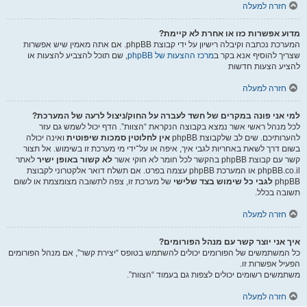
חזרה למעלה
מדוע אפשרות כזו או אחרת לא קיימת?
המערכת נכתבה וקיבלה רישיון על ידי קבוצת phpBB. אם אתה מאמין שיש אפשרות
שצריך להוסיף אנא בקר ב
מרכז ההצעות של phpBB
, שם תוכל להצביע להצעות או
להציע הצעות חדשות
חזרה למעלה
למי אני פונה במקרים של חשד לעברה על החוק/ניצול לרעה של המערכת?
לכל מנהל ראשי אשר נמצא בקבוצה הנקראת “הצוות”. הדף יכול לשמש גם עזר
להערותיכם. שים לב שלקבוצת phpBB
אין לחלוטין סמכות שיפוטית
ואינה יכולה
בשום דרך לשאת באחריות לגבי איך, איפה או על־ידי מי מערכת זו בשימוש. אל תצור
קשר עם קבוצת phpBB בהקשר לכל חומר לא חוקי אשר
לא קשור באופן ישיר
לאתר
phpBB.co.il או המערכת phpBB עצמה בפרט. אם תשלח דואר אלקטרוני לקבוצת
phpBB
לגבי כל שימוש בצד שלישי
של מערכת זו, צפה לתשובה מצומצמת או לשום
תשובה בכלל.
חזרה למעלה
איך אני יוצר קשר עם מנהל הפורומים?
כל המשתמשים של הפורומים יכולים להשתמש בטופס “יצירת קשר”, אם מנהל הפורומים
הפעיל אפשרות זו.
משתמשים רשומים יכולים לצפות גם בעמוד “הצוות”.
חזרה למעלה