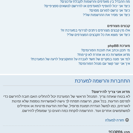
מה ההבדל בין מועדפים והרשמות לקבלת עדכונים?
כיצד אני יכול להוסיף למועדפים או להירשם לנושאים ספציפיים?
כיצד אני נרשם לפורום מסוים?
כיצד אני מסיר את ההרשמות שלי?
קבצים מצורפים
אלו מין קבצים מצורפים ניתנים לצירוף במערכת זו?
כיצד אני מוצא את כל הקבצים המצורפים שלי?
מערכת phpBB
מי תכנן וכתב את תוכנת הפורומים?
מדוע אפשרות כזו או אחרת לא קיימת?
למי אני פונה במקרים של חשד לעברה על החוק/ניצול לרעה של המערכת?
איך אני יוצר קשר עם מנהל הפורומים?
התחברות והרשמה למערכת
מדוע אני צריך להירשם?
לא בטוח שאתה צריך. המנהל הראשי של המערכת יכול להחליט האם חובה להירשם כדי
לפרסם הודעות. בכל אופן, הרשמה תפתח לך גישה לאפשרויות נוספות שלא זמינות
לאורחים, כמו למשל הגדרת תמונת פרופיל, שליחת הודעות פרטיות או אימיילים
למשתמשים אחרים ועוד. ההרשמה לוקחת כמה רגעים כך שמומלץ להירשם.
חזרה למעלה
מהו COPPA?