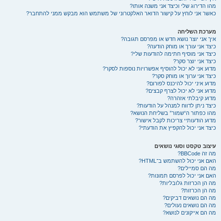
מהו הדירוג שלי וכיצד אני משנה אותו?
כאשר אני לוחץ על קישור הדואר האלקטרוני של משתמש הוא מבקש ממני להתחבר?
מערכת השליחה
איך אני יוצר נושא חדש או מפרסם תגובה?
כיצד אני עורך או מוחק הודעה?
כיצד אני מוסיף חתימה להודעות שלי?
כיצד אני יוצר סקר?
מדוע אני לא יכול להוסיף אפשרויות נוספות לסקר?
כיצד אני ערוך או מוחק סקר?
מדוע איני יכול להיכנס לפורום?
מדוע אני לא יכול לצרף קבצים?
מדוע קיבלתי אזהרה?
כיצד ניתן לדווח למנהל על הודעות?
מהו כפתור ה“שמור” בשליחת הנושא?
מדוע הודעותיי צריכות לקבל אישור?
כיצד אני יכול להקפיץ את הודעתי?
עיצוב טקסט וסוגי נושאים
מה זה BBCode?
האם אני יכול להשתמש ב־HTML?
מה הם סמיילים?
האם אני יכול לפרסם תמונות?
מה הן הכרזות גלובליות?
מה הן הכרזות?
מה הם נושאים דביקים?
מה הם נושאים נעולים?
מה הם אייקונים לנושא?