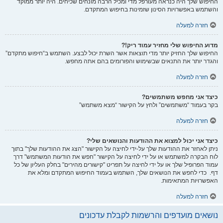
החיפוש שלך היה כנראה מעורפל מדי ומכיל הרבה מונחים שכיחים. היה יותר ממוקד
והשתמש באפשרויות הסינון שזמינות בחיפוש המתקדם.
חזרה למעלה
מדוע החיפוש שלי מחזיר עמוד ריק!?
החיפוש שלך החזיק יותר מדי תוצאות אשר השרת יכול לבצע. השתמש ב“חיפוש מתקדם”
והגדר יותר את התנאים שבשימוש והפורומים בהם אתה מחפש.
חזרה למעלה
כיצד אני מחפש משתמשים?
בקר בעמוד “משתמשים” ולחץ על הקישור “מצא משתמש”
חזרה למעלה
כיצד אני יכול למצוא את ההודעות והנושאים שלי?
ניתן לאחזר את ההודעות שלך על-ידי לחיצה על הקישור "הצג את ההודעות שלך" בתוך
לוח הבקרה למשתמש או על ידי לחיצה על הקישור "חפש את הודעות המשתמש" דרך
עמוד הפרופיל שלך או על ידי לחיצה על תפריט "קישורים מהירים" בחלק העליון של כל
דף. כדי לחפש את הנושאים שלך, השתמש בעמוד החיפוש המתקדם ומלא את
האפשרויות המתאימות.
חזרה למעלה
נושאים מועדפים והרשמות לקבלת עדכונים