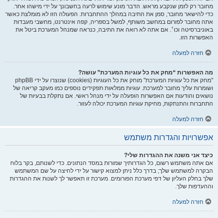
מחובר רק לזמן שנקבע מראש. הדבר מונע שימוש לרעה בחשבונך על ידי מישהו אחר.
כדי להישאר מחובר, סמן את התיבה במהלך ההתחברות. הפעולה הזו לא מומלצת כאשר
אתה מחובר לפורום במחשב משותף, למשל בספריה, קפה אינטרנט, מחשבי מעבדות
באוניברסיטה וכו׳. אם אתה לא רואה את התיבה, כנראה שמנהל המערכת ביטל את
האפשרות הזו.
חזרה למעלה
מה האפשרות “מחק את כל עוגיות המערכת” עושה?
"מחק את כל עוגיות המערכת" מוחק את כל העוגיות (cookies) שנוצרו על ידי phpBB
ושומרות עליך מחובר למערכת. עוגיות ממלאות תפקידים נוספים כמו מעקב קריאה של
נושאים והודעות אם האפשרות הופעלה על ידי מנהל ראשי. אם נתקלת בבעיות של
התחברות והתנתקות, מחיקת עוגיות המערכת יכולה לעזור.
חזרה למעלה
אפשרויות והגדרות משתמש
כיצד אני משנה את ההגדרות שלי?
אם אתה משתמש רשום, כל הגדרותיך שמורות במסד הנתונים. כדי לשנותם, בקר בלוח
הבקרה למשתמש שלך; בדרך כלל ניתן למצוא קישור על ידי לחיצה על שם המשתמש
שלך בחלק העליון של דפי מערכת הפורומים. מערכת זו תאפשר לך לשנות את ההגדרות
וההעדפות שלך.
חזרה למעלה