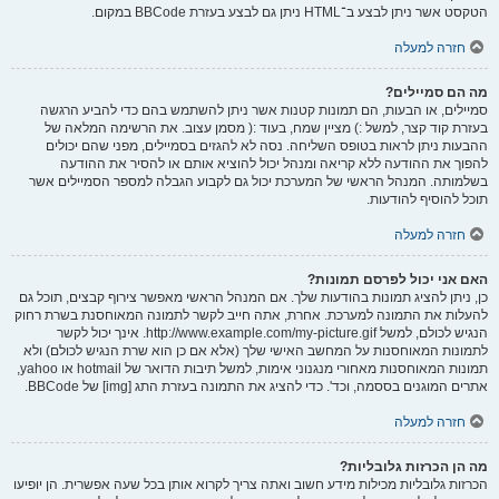
הטקסט אשר ניתן לבצע ב־HTML ניתן גם לבצע בעזרת BBCode במקום.
חזרה למעלה
מה הם סמיילים?
סמיילים, או הבעות, הם תמונות קטנות אשר ניתן להשתמש בהם כדי להביע הרגשה
בעזרת קוד קצר, למשל :) מציין שמח, בעוד :( מסמן עצוב. את הרשימה המלאה של
ההבעות ניתן לראות בטופס השליחה. נסה לא להגזים בסמיילים, מפני שהם יכולים
להפוך את ההודעה ללא קריאה ומנהל יכול להוציא אותם או להסיר את ההודעה
בשלמותה. המנהל הראשי של המערכת יכול גם לקבוע הגבלה למספר הסמיילים אשר
תוכל להוסיף להודעות.
חזרה למעלה
האם אני יכול לפרסם תמונות?
כן, ניתן להציג תמונות בהודעות שלך. אם המנהל הראשי מאפשר צירוף קבצים, תוכל גם
להעלות את התמונה למערכת. אחרת, אתה חייב לקשר לתמונה המאוחסנת בשרת רחוק
הנגיש לכולם, למשל http://www.example.com/my-picture.gif. אינך יכול לקשר
לתמונות המאוחסנות על המחשב האישי שלך (אלא אם כן הוא שרת הנגיש לכולם) ולא
תמונות המאוחסנות מאחורי מנגנוני אימות, למשל תיבות הדואר של hotmail או yahoo,
אתרים המוגנים בססמה, וכד'. כדי להציג את התמונה בעזרת התג [img] של BBCode.
חזרה למעלה
מה הן הכרזות גלובליות?
הכרזות גלובליות מכילות מידע חשוב ואתה צריך לקרוא אותן בכל שעה אפשרית. הן יופיעו