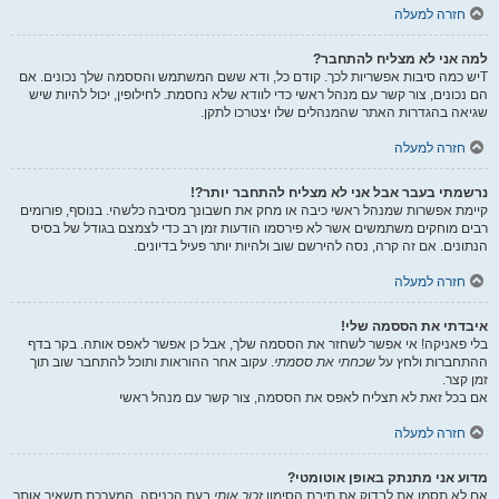
חזרה למעלה
למה אני לא מצליח להתחבר?
Tיש כמה סיבות אפשריות לכך. קודם כל, ודא ששם המשתמש והססמה שלך נכונים. אם
הם נכונים, צור קשר עם מנהל ראשי כדי לוודא שלא נחסמת. לחילופין, יכול להיות שיש
שגיאה בהגדרות האתר שהמנהלים שלו יצטרכו לתקן.
חזרה למעלה
נרשמתי בעבר אבל אני לא מצליח להתחבר יותר?!
קיימת אפשרות שמנהל ראשי כיבה או מחק את חשבונך מסיבה כלשהי. בנוסף, פורומים
רבים מוחקים משתמשים אשר לא פירסמו הודעות זמן רב כדי לצמצם בגודל של בסיס
הנתונים. אם זה קרה, נסה להירשם שוב ולהיות יותר פעיל בדיונים.
חזרה למעלה
איבדתי את הססמה שלי!
בלי פאניקה! אי אפשר לשחזר את הססמה שלך, אבל כן אפשר לאפס אותה. בקר בדף
ההתחברות ולחץ על
שכחתי את ססמתי
. עקוב אחר ההוראות ותוכל להתחבר שוב תוך
זמן קצר.
אם בכל זאת לא תצליח לאפס את הססמה, צור קשר עם מנהל ראשי
חזרה למעלה
מדוע אני מתנתק באופן אוטומטי?
אם לא תסמן את לבדוק את תיבת הסימון
זכור אותי
בעת הכניסה, המערכת תשאיר אותך