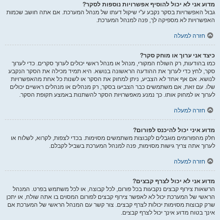
מדוע אני לא יכול להוסיף אפשרויות נוספות לסקר?
גבול האפשרויות בסקר נקבע ע"י שיקול דעתו של מנהל המערכת. אם אתה חושב שכמות
האפשרויות לא מספיקה לך, פנה למנהל המערכת.
חזרה למעלה
כיצד אני ערוך או מוחק סקר?
כמו בהודעות, רק השולח המקורי, מנהל או מנהל ראשי יכולים לערוך סקרים. כדי לערוך
סקר, לחץ כדי לערוך את ההודעה הראשונה בנושא. היא תמיד מכילה את הסקר הנקבע
לנושא. אם אף אחד לא הצביע, ניתן למחוק את הסקר או לשנות כל אחת מהאפשרויות
שלו. עם זאת, אם משתמשים כבר הצביעו בסקר, רק מנהלים או מנהלים ראשיים יכולים
לערוך או למחוק אותו. כך נמנע מאפשרויות הסקר להשתנות באמצע תקופת הסקר.
חזרה למעלה
מדוע איני יכול להיכנס לפורום?
חלק מהפורומים מוגבלים לקבוצות משתמשים מסוימות. בכדי לצפות, לקרוא, לשלוח או
לערוך אתה צריך גישות מסוימות, פנה למנהל המערכת בשביל לקבלם.
חזרה למעלה
מדוע אני לא יכול לצרף קבצים?
הרשאות צירוף קבצים נקבעות בכל פורום, לכל קבוצה, או לכל משתמש בפרט. המנהל
הראשי של המערכת יכול לא לאפשר צירוף קבצים לפורום המסוים בו אתה שולח, או יתכן
שרק קבוצות מסוימות יכולות לצרף קבצים. צור קשר עם המנהל הראשי של המערכת אם
אינך בטוח מדוע אינך יכול לצרף קבצים.