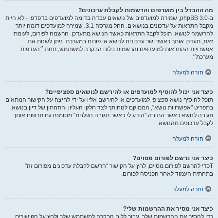
מה ההבדל בין מועדפים והרשמות לקבלת עדכונים?
ב-phpBB 3.0, שמירה למועדפים של נושאים עבדה בדומה למועדפים בדפדפן - לא היית
מקבל התראות על עדכונים בנושאים. החל מגרסה 3.1, שמירה למועדפים דומה יותר
להרשמה לנושא. תוכל לקבל התראות כאשר הנושא מתעדכן. הרשמה לפורום, לעומת
זאת, תעדכן אותך כאשר ישר עדכונים לנושא או פורום במערכת. ניתן לשנות את
אפשרויות ההתראות למועדפים והרשמות בלוח הבקרה למשתמש, תחת ״העדפות
מערכת״.
חזרה למעלה
כיצד אני יכול להוסיף למועדפים או להירשם לנושאים ספציפיים?
תוכל להוסיף נושא ספציפי למועדפים או להירשם אליו על ידי לחיצה על הקישור המתאים
בתפריט "אפשרויות נושא", הממוקם לנוחותך לצד חלקו העליון והתחתון של דיון בנושא.
תגובה לנושא כאשר התיבה "הודע לי כאשר תגובה נשלחת" מסומנת גם תרשום אותך
לקבל עדכונים מהנושא.
חזרה למעלה
כיצד אני נרשם לפורום מסוים?
Tכדי להרשם לפורום מסוים, לחץ על הקישור “הרשם לקבלת עדכונים מפורום זה”
בתחתית העמוד לאחר הכניסה לפורום.
חזרה למעלה
כיצד אני מסיר את ההרשמות שלי?
כדי להסיר את ההרשמות שלך, עבור ללוח הבקרה למשתמש שלך ולחץ על הקישורים