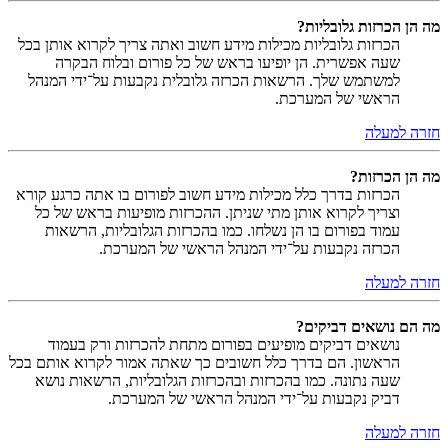
מה הן הכרזות גלובליות?
הכרזות גלובליות מכילות מידע חשוב ואתה צריך לקרוא אותן בכל
שעה אפשרית. הן יופיעו בראש של כל פורום ובלוח הבקרה
למשתמש שלך. הרשאות הכרזה גלובלית נקבעות על־ידי המנהל
הראשי של המערכת.
חזרה למעלה
מה הן הכרזות?
הכרזות בדרך כלל מכילות מידע חשוב לפורום בו אתה כרגע קורא
וצריך לקרוא אותן מתי שניתן. ההכרזות מופיעות בראש של כל
עמוד בפורום בו הן נשלחו. כמו בהכרזות הגלובליות, הרשאות
הכרזה נקבעות על־ידי המנהל הראשי של המערכת.
חזרה למעלה
מה הם נושאים דביקים?
נושאים דביקים מופיעים בפורום מתחת להכרזות ורק בעמוד
הראשון. הם בדרך כלל חשובים כך שאתה אמור לקרוא אותם בכל
שעה נתונה. כמו בהכרזות ובהכרזות הגלובליות, הרשאות נושא
דביק נקבעות על־ידי המנהל הראשי של המערכת.
חזרה למעלה