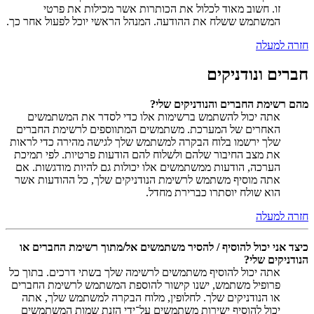
זו. חשוב מאוד לכלול את הכותרות אשר מכילות את פרטי
המשתמש ששלח את ההודעה. המנהל הראשי יוכל לפעול אחר כך.
חזרה למעלה
חברים ונודניקים
מהם רשימת החברים והנודניקים שלי?
אתה יכול להשתמש ברשימות אלו כדי לסדר את המשתמשים
האחרים של המערכת. משתמשים המתווספים לרשימת החברים
שלך ירשמו בלוח הבקרה למשתמש שלך לגישה מהירה כדי לראות
את מצב החיבור שלהם ולשלוח להם הודעות פרטיות. לפי תמיכת
הערכה, הודעות ממשתמשים אלו יכולות גם להיות מודגשות. אם
אתה מוסיף משתמש לרשימת הנודניקים שלך, כל ההודעות אשר
הוא שולח יוסתרו כברירת מחדל.
חזרה למעלה
כיצד אני יכול להוסיף / להסיר משתמשים אל/מתוך רשימת החברים או
הנודניקים שלי?
אתה יכול להוסיף משתמשים לרשימה שלך בשתי דרכים. בתוך כל
פרופיל משתמש, ישנו קישור להוספת המשתמש לרשימת החברים
או הנודניקים שלך. לחלופין, מלוח הבקרה למשתמש שלך, אתה
יכול להוסיף ישירות משתמשים על־ידי הזנת שמות המשתמשים