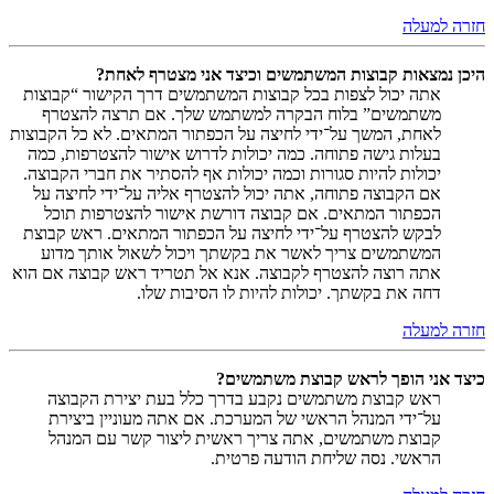
חזרה למעלה
היכן נמצאות קבוצות המשתמשים וכיצד אני מצטרף לאחת?
אתה יכול לצפות בכל קבוצות המשתמשים דרך הקישור “קבוצות
משתמשים” בלוח הבקרה למשתמש שלך. אם תרצה להצטרף
לאחת, המשך על־ידי לחיצה על הכפתור המתאים. לא כל הקבוצות
בעלות גישה פתוחה. כמה יכולות לדרוש אישור להצטרפות, כמה
יכולות להיות סגורות וכמה יכולות אף להסתיר את חברי הקבוצה.
אם הקבוצה פתוחה, אתה יכול להצטרף אליה על־ידי לחיצה על
הכפתור המתאים. אם קבוצה דורשת אישור להצטרפות תוכל
לבקש להצטרף על־ידי לחיצה על הכפתור המתאים. ראש קבוצת
המשתמשים צריך לאשר את בקשתך ויכול לשאול אותך מדוע
אתה רוצה להצטרף לקבוצה. אנא אל תטריד ראש קבוצה אם הוא
דחה את בקשתך. יכולות להיות לו הסיבות שלו.
חזרה למעלה
כיצד אני הופך לראש קבוצת משתמשים?
ראש קבוצת משתמשים נקבע בדרך כלל בעת יצירת הקבוצה
על־ידי המנהל הראשי של המערכת. אם אתה מעוניין ביצירת
קבוצת משתמשים, אתה צריך ראשית ליצור קשר עם המנהל
הראשי. נסה שליחת הודעה פרטית.