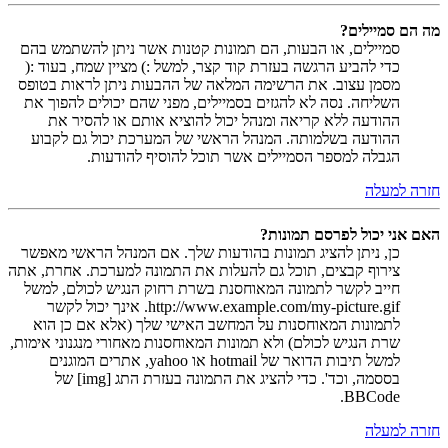
מה הם סמיילים?
סמיילים, או הבעות, הם תמונות קטנות אשר ניתן להשתמש בהם
כדי להביע הרגשה בעזרת קוד קצר, למשל :) מציין שמח, בעוד :(
מסמן עצוב. את הרשימה המלאה של ההבעות ניתן לראות בטופס
השליחה. נסה לא להגזים בסמיילים, מפני שהם יכולים להפוך את
ההודעה ללא קריאה ומנהל יכול להוציא אותם או להסיר את
ההודעה בשלמותה. המנהל הראשי של המערכת יכול גם לקבוע
הגבלה למספר הסמיילים אשר תוכל להוסיף להודעות.
חזרה למעלה
האם אני יכול לפרסם תמונות?
כן, ניתן להציג תמונות בהודעות שלך. אם המנהל הראשי מאפשר
צירוף קבצים, תוכל גם להעלות את התמונה למערכת. אחרת, אתה
חייב לקשר לתמונה המאוחסנת בשרת רחוק הנגיש לכולם, למשל
http://www.example.com/my-picture.gif. אינך יכול לקשר
לתמונות המאוחסנות על המחשב האישי שלך (אלא אם כן הוא
שרת הנגיש לכולם) ולא תמונות המאוחסנות מאחורי מנגנוני אימות,
למשל תיבות הדואר של hotmail או yahoo, אתרים המוגנים
בססמה, וכד'. כדי להציג את התמונה בעזרת התג [img] של
BBCode.
חזרה למעלה