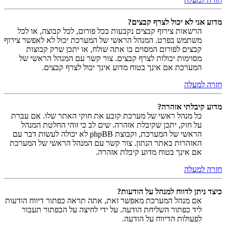
מדוע אני לא יכול לצרף קבצים?
הרשאות צירוף קבצים נקבעות בכל פורום, לכל קבוצה, או לכל
משתמש בפרט. המנהל הראשי של המערכת יכול לא לאפשר צירוף
קבצים לפורום המסוים בו אתה שולח, או יתכן שרק קבוצות
מסוימות יכולות לצרף קבצים. צור קשר עם המנהל הראשי של
המערכת אם אינך בטוח מדוע אינך יכול לצרף קבצים.
חזרה למעלה
מדוע קיבלתי אזהרה?
כל מנהל ראשי של מערכת קובע את חוקי האתר שלו. אם עברת
על חוק, יתכן שקיבלת אזהרה. שים לב כי זוהי החלטת המנהל
הראשי של המערכת, וקבוצת phpBB לא יכולה לעשות דבר עם
האזהרות באתר הנתון. צור קשר עם המנהל הראשי של המערכת
אם אינך בטוח מדוע קיבלת אזהרה.
חזרה למעלה
כיצד ניתן לדווח למנהל על הודעות?
אם מנהל המערכת מאפשר זאת, אתה תראה כפתור דיווח הודעות
ליד כפתור השליחת הודעה. על ידי לחיצה על הכפתור תעבור
לפעולות הדיווח על הודעה.