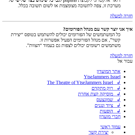
דואר אלקטרוני לקבוצת phpBB
לגבי כל שימוש בצד שלישי
של
מערכת זו, צפה לתשובה מצומצמת או לשום תשובה בכלל.
חזרה למעלה
איך אני יוצר קשר עם מנהל הפורומים?
כל המשתמשים של הפורומים יכולים להשתמש בטופס “יצירת
קשר”, אם מנהל הפורומים הפעיל אפשרות זו.
משתמשים רשומים יכולים לצפות גם בעמוד “הצוות”.
חזרה למעלה
עבור אל
אתר המועדון
YtseJammers Israel
↲ The Theatre of YtseJammers Israel
↲ רוק מתקדם
↲ מוסיקה קצת אחרת
↲ שמונצעס
↲ ציוד ונגנים
↲ הופעות
חברי מועדון
עמוד ראשי
יצירת קשר