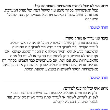
מדוע אני לא יכול להוסיף אפשרויות נוספות לסקר?
גבול האפשרויות בסקר נקבע ע"י שיקול דעתו של מנהל המערכת.
אם אתה חושב שכמות האפשרויות לא מספיקה לך, פנה למנהל
המערכת.
חזרה למעלה
כיצד אני ערוך או מוחק סקר?
כמו בהודעות, רק השולח המקורי, מנהל או מנהל ראשי יכולים
לערוך סקרים. כדי לערוך סקר, לחץ כדי לערוך את ההודעה
הראשונה בנושא. היא תמיד מכילה את הסקר הנקבע לנושא. אם
אף אחד לא הצביע, ניתן למחוק את הסקר או לשנות כל אחת
מהאפשרויות שלו. עם זאת, אם משתמשים כבר הצביעו בסקר, רק
מנהלים או מנהלים ראשיים יכולים לערוך או למחוק אותו. כך נמנע
מאפשרויות הסקר להשתנות באמצע תקופת הסקר.
חזרה למעלה
מדוע איני יכול להיכנס לפורום?
חלק מהפורומים מוגבלים לקבוצות משתמשים מסוימות. בכדי
לצפות, לקרוא, לשלוח או לערוך אתה צריך גישות מסוימות, פנה
למנהל המערכת בשביל לקבלם.
חזרה למעלה