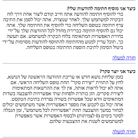
כיצד אני מוסיף חתימה להודעות שלי?
כדי להוסיף חתימה להודעה אתה חייב קודם ליצור אחת דרך לוח
הבקרה למשתמש שלך. לאחר שנוצרה, אתה יכול לסמן את התיבה
צרף חתימה
בטופס השליחה כדי להוסיף את החתימה שלך. אתה
יכול גם להוסיף חתימה כברירת מחדל לכל ההודעות שלך על־ידי
בחירת האפשרות המתאימה בלוח הבקרה למשתמש. אם תעשה
כך, תוכל עדיין למנוע מהחתימה להתווסף להודעות מסוימות על־ידי
ביטול הסימון לתיבת הוספת החתימה בטופס השליחה.
חזרה למעלה
כיצד אני יוצר סקר?
בזמן שליחת נושא חדש או עריכת ההודעה הראשונה של הנושא,
לחץ על התווית “יצירת סקר” תחת טופס השליחה הראשי. אם
אתה לא יכול לראות אותה, אין לך את ההרשאות המתאימות
ליצירת סקרים. הזן כותרת ולפחות שתי אפשרויות להצבעה בשדות
המתאימים וודא שכל אפשרות בשורה נפרדת בתיבת הטקסט.
אתה יכול גם לקבוע את מספר האפשרויות אשר משתמשים יכולים
לבחור במשך ההצבעה תחת “אפשרויות לכל משתמש”, זמן הגבלה
לסקר בימים (0 לצמיתות) ולבסוף האפשרות אשר מאפשרת
למשתמשים לשנות את ההצבעות שלהם.
חזרה למעלה