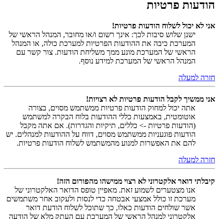
הודעות פרטיות
אני לא יכול לשלוח הודעות פרטיות!
ישנן שלוש סיבות לכך: אינך רשום ו/או מחובר, המנהל הראשי של
המערכת כיבה את ההודעות הפרטיות למערכת כולה, או המנהל
הראשי של המערכת מונע ממך משליחת הודעות. צור קשר עם
המנהל הראשי של המערכת למידע נוסף.
חזרה למעלה
אני ממשיך לקבל הודעות פרטיות לא רצויות!
אתה יכול למחוק הודעות פרטיות ממשתמש מסוים, בצורה
אוטומטית, באמצעות כללי ההודעות בלוח הבקרה למשתמש
(הודעות פרטיות -> כללים, תיקיות והגדרות). אם אתה מקבל
הודעות פוגעניות ממשתמש מסוים, דווח על ההודעות למנהלים. יש
להם את האפשרות למנוע מהמשתמש לשלוח הודעות פרטיות.
חזרה למעלה
קיבלתי דואר אלקטרוני לא רצוי ממישהו מהפורום הזה!
אנו מצטערים לשמוע זאת. מאפיין טופס הדואר האלקטרוני של
מערכת זו כולל אמצעי אבטחה כדי לנסות ולעקוב אחר משתמשים
אשר שולחים הודעות כאלו, כך שתוכל לשלוח הודעת דואר
אלקטרוני למנהל הראשי של המערכת עם העתק מלא של הודעה