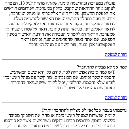
פועלת במערכת ובהרשמה סימנת שאתה מתחת לגיל 13, תצטרך
לעקוב אחר ההוראות שתקבל. בחלק ממערכות הפורומים דורשים
את הפעלת החשבון, על ידי דואר אלקטרוני או מנהל המערכת;
מידע זה מוצג במהלך ההרשמה. אם האישור להרשמה נשלח
לדואר האלקטרוני, עקוב אחר ההוראות. אם לא קיבלת הודעה
לדואר האלקטרוני, כנראה ונתת כתובת דואר אלקטרוני שגויה או
שמערכת הדואר האלקטרוני העבירה את הודעת האישור בסינון
הספאם. אם אתה בטוח שהפרטים שהזנת נכונים ודואר
האלקטרוני אכן נכונה, צור קשר עם מנהל המערכת.
חזרה למעלה
למה אני לא מצליח להתחבר?
Tיש כמה סיבות אפשריות לכך. קודם כל, ודא ששם המשתמש
והססמה שלך נכונים. אם הם נכונים, צור קשר עם מנהל ראשי כדי
לוודא שלא נחסמת. לחילופין, יכול להיות שיש שגיאה בהגדרות
האתר שהמנהלים שלו יצטרכו לתקן.
חזרה למעלה
נרשמתי בעבר אבל אני לא מצליח להתחבר יותר?!
קיימת אפשרות שמנהל ראשי כיבה או מחק את חשבונך מסיבה
כלשהי. בנוסף, פורומים רבים מוחקים משתמשים אשר לא פירסמו
הודעות זמן רב כדי לצמצם בגודל של בסיס הנתונים. אם זה קרה,