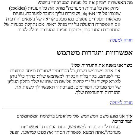
מה האפשרות “מחק את כל עוגיות המערכת” עושה?
"מחק את כל עוגיות המערכת" מוחק את כל העוגיות (cookies)
שנוצרו על ידי phpBB ושומרות עליך מחובר למערכת. עוגיות
ממלאות תפקידים נוספים כמו מעקב קריאה של נושאים והודעות
אם האפשרות הופעלה על ידי מנהל ראשי. אם נתקלת בבעיות של
התחברות והתנתקות, מחיקת עוגיות המערכת יכולה לעזור.
חזרה למעלה
אפשרויות והגדרות משתמש
כיצד אני משנה את ההגדרות שלי?
אם אתה משתמש רשום, כל הגדרותיך שמורות במסד הנתונים.
כדי לשנותם, בקר בלוח הבקרה למשתמש שלך; בדרך כלל ניתן
למצוא קישור על ידי לחיצה על שם המשתמש שלך בחלק העליון
של דפי מערכת הפורומים. מערכת זו תאפשר לך לשנות את
ההגדרות וההעדפות שלך.
חזרה למעלה
איך אני מונע משם המשתמש שלי מלהופיע ברשימת המשתמשים
המחוברים?
בעזרת לוח הבקרה למשתמש, תחת הכותרת “אפשרויות
מערכת”,אתה תמצא אפשרות
הסתר את מצבי כמחובר
. הפעל