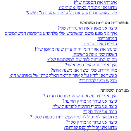
איבדתי את הססמה שלי!
מדוע אני מתנתק באופן אוטומטי?
מה האפשרות “מחק את כל עוגיות המערכת” עושה?
אפשרויות והגדרות משתמש
כיצד אני משנה את ההגדרות שלי?
איך אני מונע משם המשתמש שלי מלהופיע ברשימת המשתמשים
המחוברים?
הזמנים אינם נכונים!
שינתי את אזור הזמן והוא עדין שונה מהזמן שלי!
השפה שלי אינה ברשימה!
מה הן התמונות לצד שם המשתמש שלי?
איך אני יכול להציג סמל אישי?
מהו הדירוג שלי וכיצד אני משנה אותו?
כאשר אני לוחץ על קישור הדואר האלקטרוני של משתמש הוא
מבקש ממני להתחבר?
מערכת השליחה
איך אני יוצר נושא חדש או מפרסם תגובה?
כיצד אני עורך או מוחק הודעה?
כיצד אני מוסיף חתימה להודעות שלי?
כיצד אני יוצר סקר?
מדוע אני לא יכול להוסיף אפשרויות נוספות לסקר?
כיצד אני ערוך או מוחק סקר?
מדוע איני יכול להיכנס לפורום?