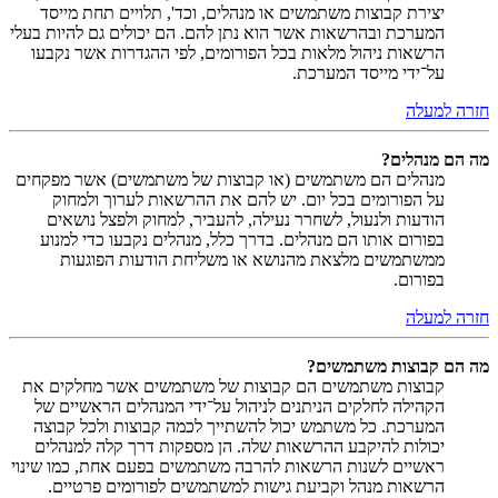
יצירת קבוצות משתמשים או מנהלים, וכד', תלויים תחת מייסד
המערכת ובהרשאות אשר הוא נתן להם. הם יכולים גם להיות בעלי
הרשאות ניהול מלאות בכל הפורומים, לפי ההגדרות אשר נקבעו
על־ידי מייסד המערכת.
חזרה למעלה
מה הם מנהלים?
מנהלים הם משתמשים (או קבוצות של משתמשים) אשר מפקחים
על הפורומים בכל יום. יש להם את ההרשאות לערוך ולמחוק
הודעות ולנעול, לשחרר נעילה, להעביר, למחוק ולפצל נושאים
בפורום אותו הם מנהלים. בדרך כלל, מנהלים נקבעו כדי למנוע
ממשתמשים מלצאת מהנושא או משליחת הודעות הפוגעות
בפורום.
חזרה למעלה
מה הם קבוצות משתמשים?
קבוצות משתמשים הם קבוצות של משתמשים אשר מחלקים את
הקהילה לחלקים הניתנים לניהול על־ידי המנהלים הראשיים של
המערכת. כל משתמש יכול להשתייך לכמה קבוצות ולכל קבוצה
יכולות להיקבע ההרשאות שלה. הן מספקות דרך קלה למנהלים
ראשיים לשנות הרשאות להרבה משתמשים בפעם אחת, כמו שינוי
הרשאות מנהל וקביעת גישות למשתמשים לפורומים פרטיים.