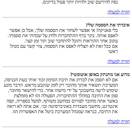
נסה להירשם שוב ולהיות יותר פעיל בדיונים.
חזרה למעלה
איבדתי את הססמה שלי!
בלי פאניקה! אי אפשר לשחזר את הססמה שלך, אבל כן אפשר
לאפס אותה. בקר בדף ההתחברות ולחץ על
שכחתי את ססמתי
.
עקוב אחר ההוראות ותוכל להתחבר שוב תוך זמן קצר.
אם בכל זאת לא תצליח לאפס את הססמה, צור קשר עם מנהל
ראשי
חזרה למעלה
מדוע אני מתנתק באופן אוטומטי?
אם לא תסמן את לבדוק את תיבת הסימון
זכור אותי
בעת הכניסה,
המערכת תשאיר אותך מחובר רק לזמן שנקבע מראש. הדבר מונע
שימוש לרעה בחשבונך על ידי מישהו אחר. כדי להישאר מחובר,
סמן את התיבה במהלך ההתחברות. הפעולה הזו לא מומלצת
כאשר אתה מחובר לפורום במחשב משותף, למשל בספריה, קפה
אינטרנט, מחשבי מעבדות באוניברסיטה וכו׳. אם אתה לא רואה
את התיבה, כנראה שמנהל המערכת ביטל את האפשרות הזו.
חזרה למעלה