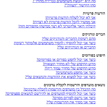
מה היא “קבוצת משתמשים כברירת מחדל”?
מהו הקישור “הצוות”?
הודעות פרטיות
אני לא יכול לשלוח הודעות פרטיות!
אני ממשיך לקבל הודעות פרטיות לא רצויות!
קיבלתי דואר אלקטרוני לא רצוי ממישהו מהפורום הזה!
חברים ונודניקים
מהם רשימת החברים והנודניקים שלי?
כיצד אני יכול להוסיף / להסיר משתמשים אל/מתוך רשימת
החברים או הנודניקים שלי?
חיפוש בפורומים
כיצד אני יכול לחפש בפורום או בפורומים?
מדוע החיפוש שלי לא מחזיר תוצאות?
מדוע החיפוש שלי מחזיר עמוד ריק!?
כיצד אני מחפש משתמשים?
כיצד אני יכול למצוא את ההודעות והנושאים שלי?
נושאים מועדפים והרשמות לקבלת עדכונים
מה ההבדל בין מועדפים והרשמות לקבלת עדכונים?
כיצד אני יכול להוסיף למועדפים או להירשם לנושאים ספציפיים?
כיצד אני נרשם לפורום מסוים?
כיצד אני מסיר את ההרשמות שלי?