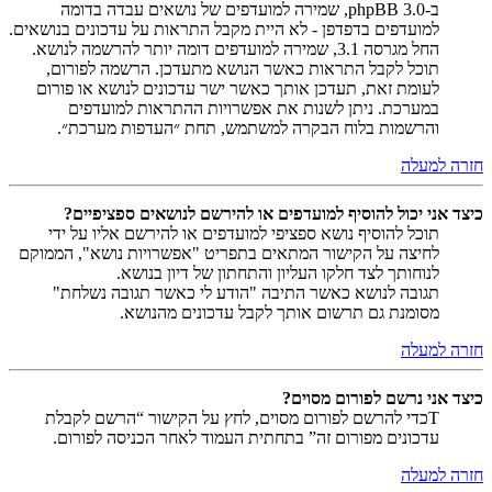
ב-phpBB 3.0, שמירה למועדפים של נושאים עבדה בדומה
למועדפים בדפדפן - לא היית מקבל התראות על עדכונים בנושאים.
החל מגרסה 3.1, שמירה למועדפים דומה יותר להרשמה לנושא.
תוכל לקבל התראות כאשר הנושא מתעדכן. הרשמה לפורום,
לעומת זאת, תעדכן אותך כאשר ישר עדכונים לנושא או פורום
במערכת. ניתן לשנות את אפשרויות ההתראות למועדפים
והרשמות בלוח הבקרה למשתמש, תחת ״העדפות מערכת״.
חזרה למעלה
כיצד אני יכול להוסיף למועדפים או להירשם לנושאים ספציפיים?
תוכל להוסיף נושא ספציפי למועדפים או להירשם אליו על ידי
לחיצה על הקישור המתאים בתפריט "אפשרויות נושא", הממוקם
לנוחותך לצד חלקו העליון והתחתון של דיון בנושא.
תגובה לנושא כאשר התיבה "הודע לי כאשר תגובה נשלחת"
מסומנת גם תרשום אותך לקבל עדכונים מהנושא.
חזרה למעלה
כיצד אני נרשם לפורום מסוים?
Tכדי להרשם לפורום מסוים, לחץ על הקישור “הרשם לקבלת
עדכונים מפורום זה” בתחתית העמוד לאחר הכניסה לפורום.
חזרה למעלה