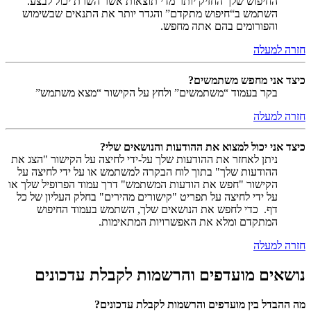
החיפוש שלך החזיק יותר מדי תוצאות אשר השרת יכול לבצע.
השתמש ב“חיפוש מתקדם” והגדר יותר את התנאים שבשימוש
והפורומים בהם אתה מחפש.
חזרה למעלה
כיצד אני מחפש משתמשים?
בקר בעמוד “משתמשים” ולחץ על הקישור “מצא משתמש”
חזרה למעלה
כיצד אני יכול למצוא את ההודעות והנושאים שלי?
ניתן לאחזר את ההודעות שלך על-ידי לחיצה על הקישור "הצג את
ההודעות שלך" בתוך לוח הבקרה למשתמש או על ידי לחיצה על
הקישור "חפש את הודעות המשתמש" דרך עמוד הפרופיל שלך או
על ידי לחיצה על תפריט "קישורים מהירים" בחלק העליון של כל
דף. כדי לחפש את הנושאים שלך, השתמש בעמוד החיפוש
המתקדם ומלא את האפשרויות המתאימות.
חזרה למעלה
נושאים מועדפים והרשמות לקבלת עדכונים
מה ההבדל בין מועדפים והרשמות לקבלת עדכונים?