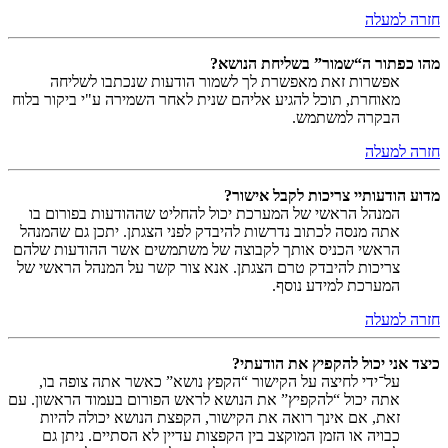
חזרה למעלה
מהו כפתור ה“שמור” בשליחת הנושא?
אפשרות זאת מאפשרת לך לשמור הודעות שנכתבו לשליחה
מאוחרת, תוכל להגיע אליהם שנית לאחר השמירה ע"י ביקור בלוח
הבקרה למשתמש.
חזרה למעלה
מדוע הודעותיי צריכות לקבל אישור?
המנהל הראשי של המערכת יכול להחליט שההודעות בפורום בו
אתה מנסה לכתוב נדרשות להיבדק לפני הצגתן. יתכן גם שהמנהל
הראשי הכניס אותך לקבוצה של משתמשים אשר ההודעות שלהם
צריכות להיבדק טרם הצגתן. אנא צור קשר על המנהל הראשי של
המערכת למידע נוסף.
חזרה למעלה
כיצד אני יכול להקפיץ את הודעתי?
על־ידי לחיצה על הקישור “הקפץ נושא” כאשר אתה צופה בו,
אתה יכול “להקפיץ” את הנושא לראש הפורום בעמוד הראשון. עם
זאת, אם אינך רואה את הקישור, הקפצת הנושא יכולה להיות
כבויה או הזמן המוקצב בין הקפצות עדיין לא הסתיים. ניתן גם