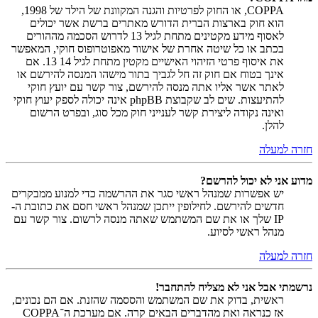
COPPA, או החוק לפרטיות והגנה המקוונת של הילד של 1998,
הוא חוק בארצות הברית הדורש מאתרים ברשת אשר יכולים
לאסוף מידע מקטינים מתחת לגיל 13 לדרוש הסכמה מההורים
בכתב או כל שיטה אחרת של אישור מאפוטרופוס חוקי, המאפשר
את איסוף פרטי הזיהוי האישיים מקטין מתחת לגיל 14 13. אם
אינך בטוח אם חוק זה חל לגביך בתור מישהו המנסה להירשם או
לאתר אשר אליו אתה מנסה להירשם, צור קשר עם יועץ חוקי
להתיעצות. שים לב שקבוצת phpBB אינה יכולה לספק יעוץ חוקי
ואינה נקודה ליצירת קשר לענייני חוק מכל סוג, ובפרט הרשום
להלן.
חזרה למעלה
מדוע אני לא יכול להרשם?
יש אפשרות שמנהל ראשי סגר את ההרשמה כדי למנוע ממבקרים
חדשים להירשם. לחילופין ייתכן שמנהל ראשי חסם את כתובת ה-
IP שלך או את שם המשתמש שאתה מנסה לרשום. צור קשר עם
מנהל ראשי לסיוע.
חזרה למעלה
נרשמתי אבל אני לא מצליח להתחבר!
ראשית, בדוק את שם המשתמש והססמה שהזנת. אם הם נכונים,
אז כנראה ואת מהדברים הבאים קרה. אם מערכת ה־COPPA