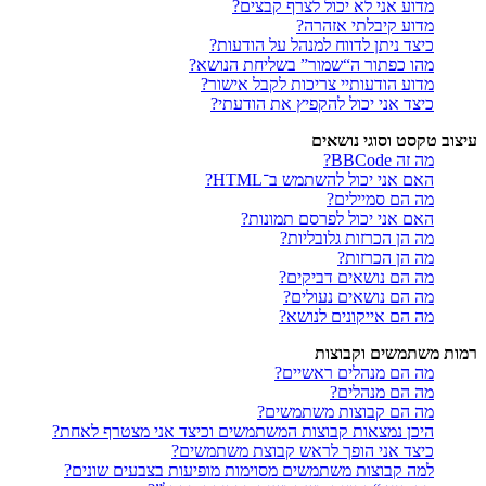
מדוע אני לא יכול לצרף קבצים?
מדוע קיבלתי אזהרה?
כיצד ניתן לדווח למנהל על הודעות?
מהו כפתור ה“שמור” בשליחת הנושא?
מדוע הודעותיי צריכות לקבל אישור?
כיצד אני יכול להקפיץ את הודעתי?
עיצוב טקסט וסוגי נושאים
מה זה BBCode?
האם אני יכול להשתמש ב־HTML?
מה הם סמיילים?
האם אני יכול לפרסם תמונות?
מה הן הכרזות גלובליות?
מה הן הכרזות?
מה הם נושאים דביקים?
מה הם נושאים נעולים?
מה הם אייקונים לנושא?
רמות משתמשים וקבוצות
מה הם מנהלים ראשיים?
מה הם מנהלים?
מה הם קבוצות משתמשים?
היכן נמצאות קבוצות המשתמשים וכיצד אני מצטרף לאחת?
כיצד אני הופך לראש קבוצת משתמשים?
למה קבוצות משתמשים מסוימות מופיעות בצבעים שונים?