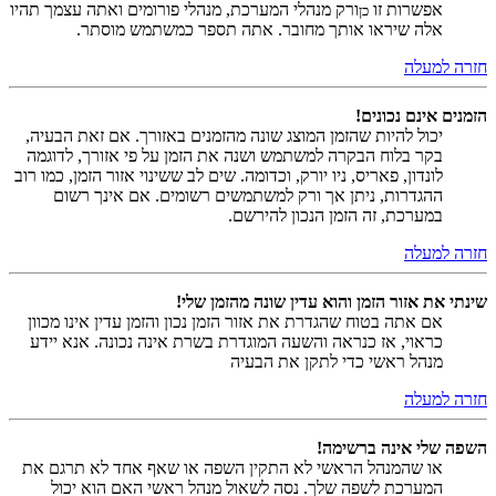
אפשרות זו
ורק מנהלי המערכת, מנהלי פורומים ואתה עצמך תהיו
כן
אלה שיראו אותך מחובר. אתה תספר כמשתמש מוסתר.
חזרה למעלה
הזמנים אינם נכונים!
יכול להיות שהזמן המוצג שונה מהזמנים באזורך. אם זאת הבעיה,
בקר בלוח הבקרה למשתמש ושנה את הזמן על פי אזורך, לדוגמה
לונדון, פאריס, ניו יורק, וכדומה. שים לב ששינוי אזור הזמן, כמו רוב
ההגדרות, ניתן אך ורק למשתמשים רשומים. אם אינך רשום
במערכת, זה הזמן הנכון להירשם.
חזרה למעלה
שינתי את אזור הזמן והוא עדין שונה מהזמן שלי!
אם אתה בטוח שהגדרת את אזור הזמן נכון והזמן עדין אינו מכוון
כראוי, אז כנראה והשעה המוגדרת בשרת אינה נכונה. אנא יידע
מנהל ראשי כדי לתקן את הבעיה
חזרה למעלה
השפה שלי אינה ברשימה!
או שהמנהל הראשי לא התקין השפה או שאף אחד לא תרגם את
המערכת לשפה שלך. נסה לשאול מנהל ראשי האם הוא יכול