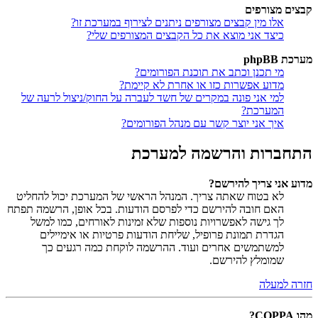
קבצים מצורפים
אלו מין קבצים מצורפים ניתנים לצירוף במערכת זו?
כיצד אני מוצא את כל הקבצים המצורפים שלי?
מערכת phpBB
מי תכנן וכתב את תוכנת הפורומים?
מדוע אפשרות כזו או אחרת לא קיימת?
למי אני פונה במקרים של חשד לעברה על החוק/ניצול לרעה של
המערכת?
איך אני יוצר קשר עם מנהל הפורומים?
התחברות והרשמה למערכת
מדוע אני צריך להירשם?
לא בטוח שאתה צריך. המנהל הראשי של המערכת יכול להחליט
האם חובה להירשם כדי לפרסם הודעות. בכל אופן, הרשמה תפתח
לך גישה לאפשרויות נוספות שלא זמינות לאורחים, כמו למשל
הגדרת תמונת פרופיל, שליחת הודעות פרטיות או אימיילים
למשתמשים אחרים ועוד. ההרשמה לוקחת כמה רגעים כך
שמומלץ להירשם.
חזרה למעלה
מהו COPPA?