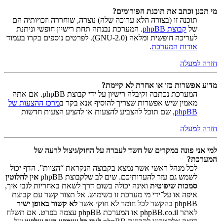
מי תכנן וכתב את תוכנת הפורומים?
תוכנה זו (בצורה הלא ערוכה שלה) נוצרה, שוחררה וזכויותיה הם
של
קבוצת phpBB
. המערכת נבנתה תחת רישיון חופשי וניתנת
לעריכה חופשית ומלאה (GNU-2.0). לפרטים נוספים בקרו בעמוד
אודות המערכת
.
חזרה למעלה
מדוע אפשרות כזו או אחרת לא קיימת?
המערכת נכתבה וקיבלה רישיון על ידי קבוצת phpBB. אם אתה
מאמין שיש אפשרות שצריך להוסיף אנא בקר ב
מרכז ההצעות של
phpBB
, שם תוכל להצביע להצעות או להציע הצעות חדשות
חזרה למעלה
למי אני פונה במקרים של חשד לעברה על החוק/ניצול לרעה של
המערכת?
לכל מנהל ראשי אשר נמצא בקבוצה הנקראת “הצוות”. הדף יכול
לשמש גם עזר להערותיכם. שים לב שלקבוצת phpBB
אין לחלוטין
סמכות שיפוטית
ואינה יכולה בשום דרך לשאת באחריות לגבי איך,
איפה או על־ידי מי מערכת זו בשימוש. אל תצור קשר עם קבוצת
phpBB בהקשר לכל חומר לא חוקי אשר
לא קשור באופן ישיר
לאתר phpBB.co.il או המערכת phpBB עצמה בפרט. אם תשלח