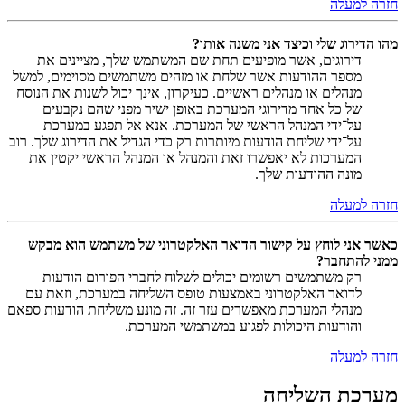
חזרה למעלה
מהו הדירוג שלי וכיצד אני משנה אותו?
דירוגים, אשר מופיעים תחת שם המשתמש שלך, מציינים את
מספר ההודעות אשר שלחת או מזהים משתמשים מסוימים, למשל
מנהלים או מנהלים ראשיים. כעיקרון, אינך יכול לשנות את הנוסח
של כל אחד מדירוגי המערכת באופן ישיר מפני שהם נקבעים
על־ידי המנהל הראשי של המערכת. אנא אל תפגע במערכת
על־ידי שליחת הודעות מיותרות רק כדי הגדיל את הדירוג שלך. רוב
המערכות לא יאפשרו זאת והמנהל או המנהל הראשי יקטין את
מונה ההודעות שלך.
חזרה למעלה
כאשר אני לוחץ על קישור הדואר האלקטרוני של משתמש הוא מבקש
ממני להתחבר?
רק משתמשים רשומים יכולים לשלוח לחברי הפורום הודעות
לדואר האלקטרוני באמצעות טופס השליחה במערכת, וזאת עם
מנהלי המערכת מאפשרים עזר זה. זה מונע משליחת הודעות ספאם
והודעות היכולות לפגוע במשתמשי המערכת.
חזרה למעלה
מערכת השליחה