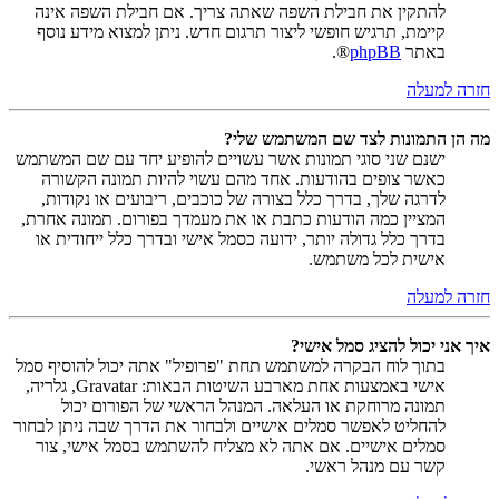
להתקין את חבילת השפה שאתה צריך. אם חבילת השפה אינה
קיימת, תרגיש חופשי ליצור תרגום חדש. ניתן למצוא מידע נוסף
באתר
phpBB
®.
חזרה למעלה
מה הן התמונות לצד שם המשתמש שלי?
ישנם שני סוגי תמונות אשר עשויים להופיע יחד עם שם המשתמש
כאשר צופים בהודעות. אחד מהם עשוי להיות תמונה הקשורה
לדרגה שלך, בדרך כלל בצורה של כוכבים, ריבועים או נקודות,
המציין כמה הודעות כתבת או את מעמדך בפורום. תמונה אחרת,
בדרך כלל גדולה יותר, ידועה כסמל אישי ובדרך כלל ייחודית או
אישית לכל משתמש.
חזרה למעלה
איך אני יכול להציג סמל אישי?
בתוך לוח הבקרה למשתמש תחת "פרופיל" אתה יכול להוסיף סמל
אישי באמצעות אחת מארבע השיטות הבאות: Gravatar, גלריה,
תמונה מרוחקת או העלאה. המנהל הראשי של הפורום יכול
להחליט לאפשר סמלים אישיים ולבחור את הדרך שבה ניתן לבחור
סמלים אישיים. אם אתה לא מצליח להשתמש בסמל אישי, צור
קשר עם מנהל ראשי.