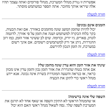
אפשרות זו
ורק מנהלי המערכת, מנהלי פורומים ואתה עצמך תהיו
כן
אלה שיראו אותך מחובר. אתה תספר כמשתמש מוסתר.
חזרה למעלה
הזמנים אינם נכונים!
יכול להיות שהזמן המוצג שונה מהזמנים באזורך. אם זאת הבעיה,
בקר בלוח הבקרה למשתמש ושנה את הזמן על פי אזורך, לדוגמה
לונדון, פאריס, ניו יורק, וכדומה. שים לב ששינוי אזור הזמן, כמו רוב
ההגדרות, ניתן אך ורק למשתמשים רשומים. אם אינך רשום
במערכת, זה הזמן הנכון להירשם.
חזרה למעלה
שינתי את אזור הזמן והוא עדין שונה מהזמן שלי!
אם אתה בטוח שהגדרת את אזור הזמן נכון והזמן עדין אינו מכוון
כראוי, אז כנראה והשעה המוגדרת בשרת אינה נכונה. אנא יידע
מנהל ראשי כדי לתקן את הבעיה
חזרה למעלה
השפה שלי אינה ברשימה!
או שהמנהל הראשי לא התקין השפה או שאף אחד לא תרגם את
המערכת לשפה שלך. נסה לשאול מנהל ראשי האם הוא יכול