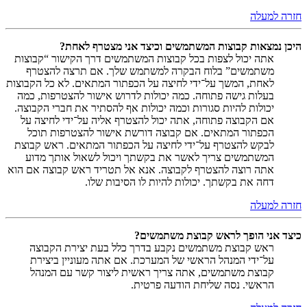
חזרה למעלה
היכן נמצאות קבוצות המשתמשים וכיצד אני מצטרף לאחת?
אתה יכול לצפות בכל קבוצות המשתמשים דרך הקישור “קבוצות
משתמשים” בלוח הבקרה למשתמש שלך. אם תרצה להצטרף
לאחת, המשך על־ידי לחיצה על הכפתור המתאים. לא כל הקבוצות
בעלות גישה פתוחה. כמה יכולות לדרוש אישור להצטרפות, כמה
יכולות להיות סגורות וכמה יכולות אף להסתיר את חברי הקבוצה.
אם הקבוצה פתוחה, אתה יכול להצטרף אליה על־ידי לחיצה על
הכפתור המתאים. אם קבוצה דורשת אישור להצטרפות תוכל
לבקש להצטרף על־ידי לחיצה על הכפתור המתאים. ראש קבוצת
המשתמשים צריך לאשר את בקשתך ויכול לשאול אותך מדוע
אתה רוצה להצטרף לקבוצה. אנא אל תטריד ראש קבוצה אם הוא
דחה את בקשתך. יכולות להיות לו הסיבות שלו.
חזרה למעלה
כיצד אני הופך לראש קבוצת משתמשים?
ראש קבוצת משתמשים נקבע בדרך כלל בעת יצירת הקבוצה
על־ידי המנהל הראשי של המערכת. אם אתה מעוניין ביצירת
קבוצת משתמשים, אתה צריך ראשית ליצור קשר עם המנהל
הראשי. נסה שליחת הודעה פרטית.