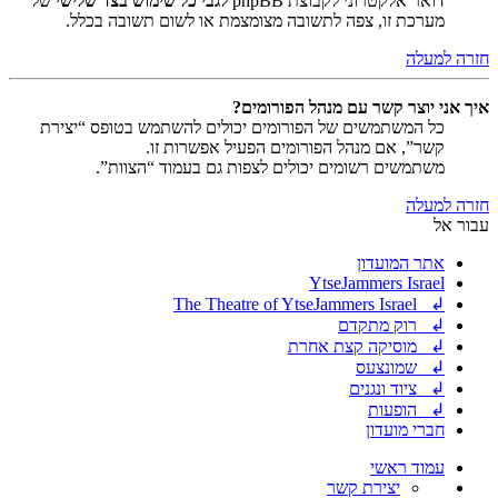
דואר אלקטרוני לקבוצת phpBB
לגבי כל שימוש בצד שלישי
של
מערכת זו, צפה לתשובה מצומצמת או לשום תשובה בכלל.
חזרה למעלה
איך אני יוצר קשר עם מנהל הפורומים?
כל המשתמשים של הפורומים יכולים להשתמש בטופס “יצירת
קשר”, אם מנהל הפורומים הפעיל אפשרות זו.
משתמשים רשומים יכולים לצפות גם בעמוד “הצוות”.
חזרה למעלה
עבור אל
אתר המועדון
YtseJammers Israel
↲ The Theatre of YtseJammers Israel
↲ רוק מתקדם
↲ מוסיקה קצת אחרת
↲ שמונצעס
↲ ציוד ונגנים
↲ הופעות
חברי מועדון
עמוד ראשי
יצירת קשר