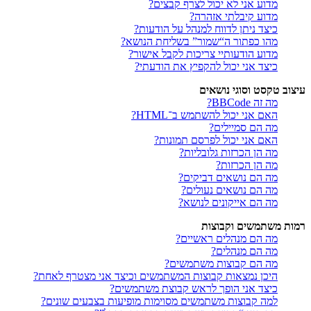
מדוע אני לא יכול לצרף קבצים?
מדוע קיבלתי אזהרה?
כיצד ניתן לדווח למנהל על הודעות?
מהו כפתור ה“שמור” בשליחת הנושא?
מדוע הודעותיי צריכות לקבל אישור?
כיצד אני יכול להקפיץ את הודעתי?
עיצוב טקסט וסוגי נושאים
מה זה BBCode?
האם אני יכול להשתמש ב־HTML?
מה הם סמיילים?
האם אני יכול לפרסם תמונות?
מה הן הכרזות גלובליות?
מה הן הכרזות?
מה הם נושאים דביקים?
מה הם נושאים נעולים?
מה הם אייקונים לנושא?
רמות משתמשים וקבוצות
מה הם מנהלים ראשיים?
מה הם מנהלים?
מה הם קבוצות משתמשים?
היכן נמצאות קבוצות המשתמשים וכיצד אני מצטרף לאחת?
כיצד אני הופך לראש קבוצת משתמשים?
למה קבוצות משתמשים מסוימות מופיעות בצבעים שונים?