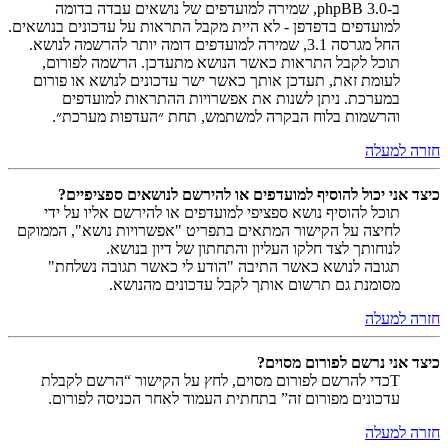
ב-phpBB 3.0, שמירה למועדפים של נושאים עבדה בדומה
למועדפים בדפדפן - לא היית מקבל התראות על עדכונים בנושאים.
החל מגרסה 3.1, שמירה למועדפים דומה יותר להרשמה לנושא.
תוכל לקבל התראות כאשר הנושא מתעדכן. הרשמה לפורום,
לעומת זאת, תעדכן אותך כאשר ישר עדכונים לנושא או פורום
במערכת. ניתן לשנות את אפשרויות ההתראות למועדפים
והרשמות בלוח הבקרה למשתמש, תחת ״העדפות מערכת״.
חזרה למעלה
כיצד אני יכול להוסיף למועדפים או להירשם לנושאים ספציפיים?
תוכל להוסיף נושא ספציפי למועדפים או להירשם אליו על ידי
לחיצה על הקישור המתאים בתפריט "אפשרויות נושא", הממוקם
לנוחותך לצד חלקו העליון והתחתון של דיון בנושא.
תגובה לנושא כאשר התיבה "הודע לי כאשר תגובה נשלחת"
מסומנת גם תרשום אותך לקבל עדכונים מהנושא.
חזרה למעלה
כיצד אני נרשם לפורום מסוים?
Tכדי להרשם לפורום מסוים, לחץ על הקישור “הרשם לקבלת
עדכונים מפורום זה” בתחתית העמוד לאחר הכניסה לפורום.
חזרה למעלה