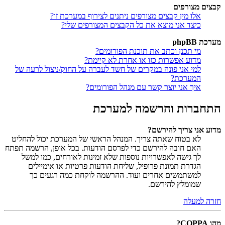
קבצים מצורפים
אלו מין קבצים מצורפים ניתנים לצירוף במערכת זו?
כיצד אני מוצא את כל הקבצים המצורפים שלי?
מערכת phpBB
מי תכנן וכתב את תוכנת הפורומים?
מדוע אפשרות כזו או אחרת לא קיימת?
למי אני פונה במקרים של חשד לעברה על החוק/ניצול לרעה של
המערכת?
איך אני יוצר קשר עם מנהל הפורומים?
התחברות והרשמה למערכת
מדוע אני צריך להירשם?
לא בטוח שאתה צריך. המנהל הראשי של המערכת יכול להחליט
האם חובה להירשם כדי לפרסם הודעות. בכל אופן, הרשמה תפתח
לך גישה לאפשרויות נוספות שלא זמינות לאורחים, כמו למשל
הגדרת תמונת פרופיל, שליחת הודעות פרטיות או אימיילים
למשתמשים אחרים ועוד. ההרשמה לוקחת כמה רגעים כך
שמומלץ להירשם.
חזרה למעלה
מהו COPPA?