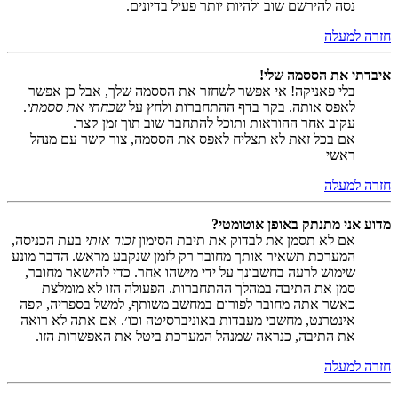
נסה להירשם שוב ולהיות יותר פעיל בדיונים.
חזרה למעלה
איבדתי את הססמה שלי!
בלי פאניקה! אי אפשר לשחזר את הססמה שלך, אבל כן אפשר
לאפס אותה. בקר בדף ההתחברות ולחץ על
שכחתי את ססמתי
.
עקוב אחר ההוראות ותוכל להתחבר שוב תוך זמן קצר.
אם בכל זאת לא תצליח לאפס את הססמה, צור קשר עם מנהל
ראשי
חזרה למעלה
מדוע אני מתנתק באופן אוטומטי?
אם לא תסמן את לבדוק את תיבת הסימון
זכור אותי
בעת הכניסה,
המערכת תשאיר אותך מחובר רק לזמן שנקבע מראש. הדבר מונע
שימוש לרעה בחשבונך על ידי מישהו אחר. כדי להישאר מחובר,
סמן את התיבה במהלך ההתחברות. הפעולה הזו לא מומלצת
כאשר אתה מחובר לפורום במחשב משותף, למשל בספריה, קפה
אינטרנט, מחשבי מעבדות באוניברסיטה וכו׳. אם אתה לא רואה
את התיבה, כנראה שמנהל המערכת ביטל את האפשרות הזו.
חזרה למעלה