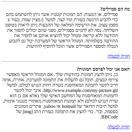
מה הם סמיילים?
סמיילים, או הבעות, הם תמונות קטנות אשר ניתן להשתמש בהם
כדי להביע הרגשה בעזרת קוד קצר, למשל :) מציין שמח, בעוד :(
מסמן עצוב. את הרשימה המלאה של ההבעות ניתן לראות בטופס
השליחה. נסה לא להגזים בסמיילים, מפני שהם יכולים להפוך את
ההודעה ללא קריאה ומנהל יכול להוציא אותם או להסיר את
ההודעה בשלמותה. המנהל הראשי של המערכת יכול גם לקבוע
הגבלה למספר הסמיילים אשר תוכל להוסיף להודעות.
חזרה למעלה
האם אני יכול לפרסם תמונות?
כן, ניתן להציג תמונות בהודעות שלך. אם המנהל הראשי מאפשר
צירוף קבצים, תוכל גם להעלות את התמונה למערכת. אחרת, אתה
חייב לקשר לתמונה המאוחסנת בשרת רחוק הנגיש לכולם, למשל
http://www.example.com/my-picture.gif. אינך יכול לקשר
לתמונות המאוחסנות על המחשב האישי שלך (אלא אם כן הוא
שרת הנגיש לכולם) ולא תמונות המאוחסנות מאחורי מנגנוני אימות,
למשל תיבות הדואר של hotmail או yahoo, אתרים המוגנים
בססמה, וכד'. כדי להציג את התמונה בעזרת התג [img] של
BBCode.
חזרה למעלה