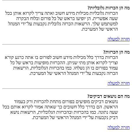
מה הן הכרזות גלובליות?
הכרזות גלובליות מכילות מידע חשוב ואתה צריך לקרוא אותן בכל
שעה אפשרית. הן יופיעו בראש של כל פורום ובלוח הבקרה
למשתמש שלך. הרשאות הכרזה גלובלית נקבעות על־ידי המנהל
הראשי של המערכת.
חזרה למעלה
מה הן הכרזות?
הכרזות בדרך כלל מכילות מידע חשוב לפורום בו אתה כרגע קורא
וצריך לקרוא אותן מתי שניתן. ההכרזות מופיעות בראש של כל
עמוד בפורום בו הן נשלחו. כמו בהכרזות הגלובליות, הרשאות
הכרזה נקבעות על־ידי המנהל הראשי של המערכת.
חזרה למעלה
מה הם נושאים דביקים?
נושאים דביקים מופיעים בפורום מתחת להכרזות ורק בעמוד
הראשון. הם בדרך כלל חשובים כך שאתה אמור לקרוא אותם בכל
שעה נתונה. כמו בהכרזות ובהכרזות הגלובליות, הרשאות נושא
דביק נקבעות על־ידי המנהל הראשי של המערכת.
חזרה למעלה