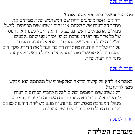
חזרה למעלה
מהו הדירוג שלי וכיצד אני משנה אותו?
דירוגים, אשר מופיעים תחת שם המשתמש שלך, מציינים את
מספר ההודעות אשר שלחת או מזהים משתמשים מסוימים, למשל
מנהלים או מנהלים ראשיים. כעיקרון, אינך יכול לשנות את הנוסח
של כל אחד מדירוגי המערכת באופן ישיר מפני שהם נקבעים
על־ידי המנהל הראשי של המערכת. אנא אל תפגע במערכת
על־ידי שליחת הודעות מיותרות רק כדי הגדיל את הדירוג שלך. רוב
המערכות לא יאפשרו זאת והמנהל או המנהל הראשי יקטין את
מונה ההודעות שלך.
חזרה למעלה
כאשר אני לוחץ על קישור הדואר האלקטרוני של משתמש הוא מבקש
ממני להתחבר?
רק משתמשים רשומים יכולים לשלוח לחברי הפורום הודעות
לדואר האלקטרוני באמצעות טופס השליחה במערכת, וזאת עם
מנהלי המערכת מאפשרים עזר זה. זה מונע משליחת הודעות ספאם
והודעות היכולות לפגוע במשתמשי המערכת.
חזרה למעלה
מערכת השליחה