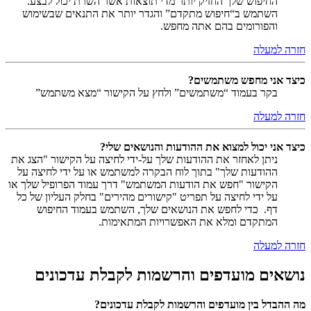
החיפוש שלך החזיק יותר מדי תוצאות אשר השרת יכול לבצע.
השתמש ב“חיפוש מתקדם” והגדר יותר את התנאים שבשימוש
והפורומים בהם אתה מחפש.
חזרה למעלה
כיצד אני מחפש משתמשים?
בקר בעמוד “משתמשים” ולחץ על הקישור “מצא משתמש”
חזרה למעלה
כיצד אני יכול למצוא את ההודעות והנושאים שלי?
ניתן לאחזר את ההודעות שלך על-ידי לחיצה על הקישור "הצג את
ההודעות שלך" בתוך לוח הבקרה למשתמש או על ידי לחיצה על
הקישור "חפש את הודעות המשתמש" דרך עמוד הפרופיל שלך או
על ידי לחיצה על תפריט "קישורים מהירים" בחלק העליון של כל
דף. כדי לחפש את הנושאים שלך, השתמש בעמוד החיפוש
המתקדם ומלא את האפשרויות המתאימות.
חזרה למעלה
נושאים מועדפים והרשמות לקבלת עדכונים
מה ההבדל בין מועדפים והרשמות לקבלת עדכונים?