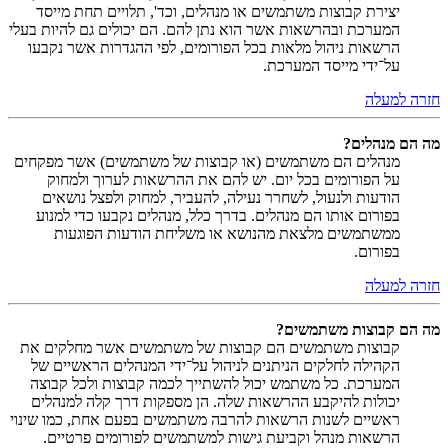
יצירת קבוצות משתמשים או מנהלים, וכד', תלויים תחת מייסד
המערכת ובהרשאות אשר הוא נתן להם. הם יכולים גם להיות בעלי
הרשאות ניהול מלאות בכל הפורומים, לפי ההגדרות אשר נקבעו
על־ידי מייסד המערכת.
חזרה למעלה
מה הם מנהלים?
מנהלים הם משתמשים (או קבוצות של משתמשים) אשר מפקחים
על הפורומים בכל יום. יש להם את ההרשאות לערוך ולמחוק
הודעות ולנעול, לשחרר נעילה, להעביר, למחוק ולפצל נושאים
בפורום אותו הם מנהלים. בדרך כלל, מנהלים נקבעו כדי למנוע
ממשתמשים מלצאת מהנושא או משליחת הודעות הפוגעות
בפורום.
חזרה למעלה
מה הם קבוצות משתמשים?
קבוצות משתמשים הם קבוצות של משתמשים אשר מחלקים את
הקהילה לחלקים הניתנים לניהול על־ידי המנהלים הראשיים של
המערכת. כל משתמש יכול להשתייך לכמה קבוצות ולכל קבוצה
יכולות להיקבע ההרשאות שלה. הן מספקות דרך קלה למנהלים
ראשיים לשנות הרשאות להרבה משתמשים בפעם אחת, כמו שינוי
הרשאות מנהל וקביעת גישות למשתמשים לפורומים פרטיים.