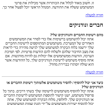
זו. חשוב מאוד לכלול את הכותרות אשר מכילות את פרטי
המשתמש ששלח את ההודעה. המנהל הראשי יוכל לפעול אחר כך.
חזרה למעלה
חברים ונודניקים
מהם רשימת החברים והנודניקים שלי?
אתה יכול להשתמש ברשימות אלו כדי לסדר את המשתמשים
האחרים של המערכת. משתמשים המתווספים לרשימת החברים
שלך ירשמו בלוח הבקרה למשתמש שלך לגישה מהירה כדי לראות
את מצב החיבור שלהם ולשלוח להם הודעות פרטיות. לפי תמיכת
הערכה, הודעות ממשתמשים אלו יכולות גם להיות מודגשות. אם
אתה מוסיף משתמש לרשימת הנודניקים שלך, כל ההודעות אשר
הוא שולח יוסתרו כברירת מחדל.
חזרה למעלה
כיצד אני יכול להוסיף / להסיר משתמשים אל/מתוך רשימת החברים או
הנודניקים שלי?
אתה יכול להוסיף משתמשים לרשימה שלך בשתי דרכים. בתוך כל
פרופיל משתמש, ישנו קישור להוספת המשתמש לרשימת החברים
או הנודניקים שלך. לחלופין, מלוח הבקרה למשתמש שלך, אתה
יכול להוסיף ישירות משתמשים על־ידי הזנת שמות המשתמשים