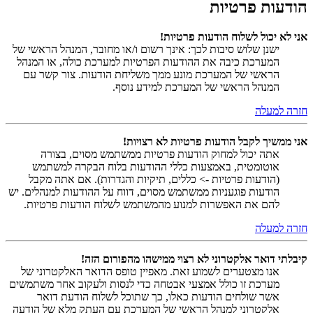
הודעות פרטיות
אני לא יכול לשלוח הודעות פרטיות!
ישנן שלוש סיבות לכך: אינך רשום ו/או מחובר, המנהל הראשי של
המערכת כיבה את ההודעות הפרטיות למערכת כולה, או המנהל
הראשי של המערכת מונע ממך משליחת הודעות. צור קשר עם
המנהל הראשי של המערכת למידע נוסף.
חזרה למעלה
אני ממשיך לקבל הודעות פרטיות לא רצויות!
אתה יכול למחוק הודעות פרטיות ממשתמש מסוים, בצורה
אוטומטית, באמצעות כללי ההודעות בלוח הבקרה למשתמש
(הודעות פרטיות -> כללים, תיקיות והגדרות). אם אתה מקבל
הודעות פוגעניות ממשתמש מסוים, דווח על ההודעות למנהלים. יש
להם את האפשרות למנוע מהמשתמש לשלוח הודעות פרטיות.
חזרה למעלה
קיבלתי דואר אלקטרוני לא רצוי ממישהו מהפורום הזה!
אנו מצטערים לשמוע זאת. מאפיין טופס הדואר האלקטרוני של
מערכת זו כולל אמצעי אבטחה כדי לנסות ולעקוב אחר משתמשים
אשר שולחים הודעות כאלו, כך שתוכל לשלוח הודעת דואר
אלקטרוני למנהל הראשי של המערכת עם העתק מלא של הודעה