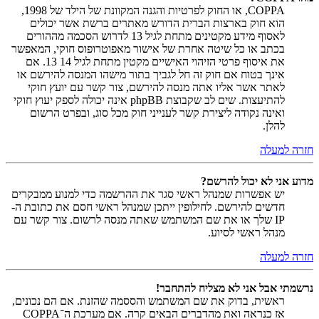
COPPA, או החוק לפרטיות והגנה המקוונת של הילד של 1998,
הוא חוק בארצות הברית הדורש מאתרים ברשת אשר יכולים
לאסוף מידע מקטינים מתחת לגיל 13 לדרוש הסכמה מההורים
בכתב או כל שיטה אחרת של אישור מאפוטרופוס חוקי, המאפשר
את איסוף פרטי הזיהוי האישיים מקטין מתחת לגיל 14 13. אם
אינך בטוח אם חוק זה חל לגביך בתור מישהו המנסה להירשם או
לאתר אשר אליו אתה מנסה להירשם, צור קשר עם יועץ חוקי
להתיעצות. שים לב שקבוצת phpBB אינה יכולה לספק יעוץ חוקי
ואינה נקודה ליצירת קשר לענייני חוק מכל סוג, ובפרט הרשום
להלן.
חזרה למעלה
מדוע אני לא יכול להרשם?
יש אפשרות שמנהל ראשי סגר את ההרשמה כדי למנוע ממבקרים
חדשים להירשם. לחילופין ייתכן שמנהל ראשי חסם את כתובת ה-
IP שלך או את שם המשתמש שאתה מנסה לרשום. צור קשר עם
מנהל ראשי לסיוע.
חזרה למעלה
נרשמתי אבל אני לא מצליח להתחבר!
ראשית, בדוק את שם המשתמש והססמה שהזנת. אם הם נכונים,
אז כנראה ואת מהדברים הבאים קרה. אם מערכת ה־COPPA