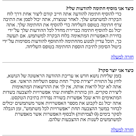
כיצד אני מוסיף חתימה להודעות שלי?
כדי להוסיף חתימה להודעה אתה חייב קודם ליצור אחת דרך לוח
הבקרה למשתמש שלך. לאחר שנוצרה, אתה יכול לסמן את התיבה
צרף חתימה
בטופס השליחה כדי להוסיף את החתימה שלך. אתה
יכול גם להוסיף חתימה כברירת מחדל לכל ההודעות שלך על־ידי
בחירת האפשרות המתאימה בלוח הבקרה למשתמש. אם תעשה
כך, תוכל עדיין למנוע מהחתימה להתווסף להודעות מסוימות על־ידי
ביטול הסימון לתיבת הוספת החתימה בטופס השליחה.
חזרה למעלה
כיצד אני יוצר סקר?
בזמן שליחת נושא חדש או עריכת ההודעה הראשונה של הנושא,
לחץ על התווית “יצירת סקר” תחת טופס השליחה הראשי. אם
אתה לא יכול לראות אותה, אין לך את ההרשאות המתאימות
ליצירת סקרים. הזן כותרת ולפחות שתי אפשרויות להצבעה בשדות
המתאימים וודא שכל אפשרות בשורה נפרדת בתיבת הטקסט.
אתה יכול גם לקבוע את מספר האפשרויות אשר משתמשים יכולים
לבחור במשך ההצבעה תחת “אפשרויות לכל משתמש”, זמן הגבלה
לסקר בימים (0 לצמיתות) ולבסוף האפשרות אשר מאפשרת
למשתמשים לשנות את ההצבעות שלהם.
חזרה למעלה