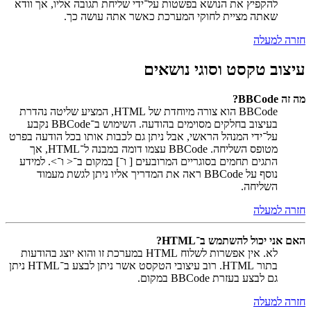
להקפיץ את הנושא בפשטות על־ידי שליחת תגובה אליו, אך וודא
שאתה מציית לחוקי המערכת כאשר אתה עושה כך.
חזרה למעלה
עיצוב טקסט וסוגי נושאים
מה זה BBCode?
BBCode הוא צורה מיוחדת של HTML, המציע שליטה נהדרת
בעיצוב בחלקים מסוימים בהודעה. השימוש ב־BBCode נקבע
על־ידי המנהל הראשי, אבל ניתן גם לכבות אותו בכל הודעה בפרט
מטופס השליחה. BBCode עצמו דומה במבנה ל־HTML, אך
התגים תחמים בסוגריים המרובעים [ ו־] במקום ב־< ו־>. למידע
נוסף על BBCode ראה את המדריך אליו ניתן לגשת מעמוד
השליחה.
חזרה למעלה
האם אני יכול להשתמש ב־HTML?
לא. אין אפשרות לשלוח HTML במערכת זו והוא יוצג בהודעות
בתור HTML. רוב עיצובי הטקסט אשר ניתן לבצע ב־HTML ניתן
גם לבצע בעזרת BBCode במקום.
חזרה למעלה