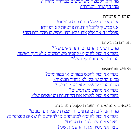
מה היא “קבוצת משתמשים כברירת מחדל”?
מהו הקישור “הצוות”?
הודעות פרטיות
אני לא יכול לשלוח הודעות פרטיות!
אני ממשיך לקבל הודעות פרטיות לא רצויות!
קיבלתי דואר אלקטרוני לא רצוי ממישהו מהפורום הזה!
חברים ונודניקים
מהם רשימת החברים והנודניקים שלי?
כיצד אני יכול להוסיף / להסיר משתמשים אל/מתוך רשימת
החברים או הנודניקים שלי?
חיפוש בפורומים
כיצד אני יכול לחפש בפורום או בפורומים?
מדוע החיפוש שלי לא מחזיר תוצאות?
מדוע החיפוש שלי מחזיר עמוד ריק!?
כיצד אני מחפש משתמשים?
כיצד אני יכול למצוא את ההודעות והנושאים שלי?
נושאים מועדפים והרשמות לקבלת עדכונים
מה ההבדל בין מועדפים והרשמות לקבלת עדכונים?
כיצד אני יכול להוסיף למועדפים או להירשם לנושאים ספציפיים?
כיצד אני נרשם לפורום מסוים?
כיצד אני מסיר את ההרשמות שלי?