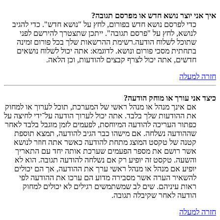
איך אני יוצר נושא חדש או מפרסם תגובה?
כדי לפרסם נושא חדש בפורום, לחץ על "נושא חדש". כדי להגיב
לנושא, לחץ על "פרסם תגובה". ייתכן שתצטרך להירשם לפני
שתוכל לשלוח הודעה.רשימת ההרשאות שלך בכל פורום זמינה
בתחתית מסכי פורום ונושא. לדוגמא: אתה יכול לשלוח נושאים
חדשים, אתה יכול לצרף קבצים להודעות, וכן הלאה.
חזרה למעלה
כיצד אני עורך או מוחק הודעה?
אם אינך מנהל או מנהל ראשי של המערכת, תוכל לערוך או למחוק
את ההודעות שלך בלבד. אתה יכול לערוך הודעה על־ידי לחיצה על
כפתור העריכה להודעה המיוחסת, לפעמים לזמן מוגבל בלבד לאחר
שההודעה נשלחה. אם מישהו כבר הגיב להודעה, תמצא תוספת
קטנה של טקסט המוצג מתחת להודעה כאשר אתה חוזר לנושא
אשר רושם את מספר הפעמים שערכת אותה יחד עם התאריך
והשעה. טקסט זה יופיע רק אם נשלחה להודעה תגובה. הוא לא
יופיע אם מנהל או מנהל ראשי ערך את ההודעה, אך הם יכולים
להשאיר הערה אשר מסבירה מדוע הם ערכו את ההודעה לפי
ראות עיניהם. שים לב שמשתמשים רגילים לא יכולים למחוק
הודעה לאחר שקיבלה תגובה.
חזרה למעלה