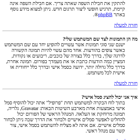
להתקין את חבילת השפה שאתה צריך. אם חבילת השפה אינה
קיימת, תרגיש חופשי ליצור תרגום חדש. ניתן למצוא מידע נוסף
באתר
phpBB
®.
חזרה למעלה
מה הן התמונות לצד שם המשתמש שלי?
ישנם שני סוגי תמונות אשר עשויים להופיע יחד עם שם המשתמש
כאשר צופים בהודעות. אחד מהם עשוי להיות תמונה הקשורה
לדרגה שלך, בדרך כלל בצורה של כוכבים, ריבועים או נקודות,
המציין כמה הודעות כתבת או את מעמדך בפורום. תמונה אחרת,
בדרך כלל גדולה יותר, ידועה כסמל אישי ובדרך כלל ייחודית או
אישית לכל משתמש.
חזרה למעלה
איך אני יכול להציג סמל אישי?
בתוך לוח הבקרה למשתמש תחת "פרופיל" אתה יכול להוסיף סמל
אישי באמצעות אחת מארבע השיטות הבאות: Gravatar, גלריה,
תמונה מרוחקת או העלאה. המנהל הראשי של הפורום יכול
להחליט לאפשר סמלים אישיים ולבחור את הדרך שבה ניתן לבחור
סמלים אישיים. אם אתה לא מצליח להשתמש בסמל אישי, צור
קשר עם מנהל ראשי.