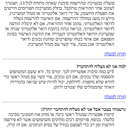
פועלת במערכת ובהרשמה סימנת שאתה מתחת לגיל 13, תצטרך
לעקוב אחר ההוראות שתקבל. בחלק ממערכות הפורומים דורשים
את הפעלת החשבון, על ידי דואר אלקטרוני או מנהל המערכת;
מידע זה מוצג במהלך ההרשמה. אם האישור להרשמה נשלח
לדואר האלקטרוני, עקוב אחר ההוראות. אם לא קיבלת הודעה
לדואר האלקטרוני, כנראה ונתת כתובת דואר אלקטרוני שגויה או
שמערכת הדואר האלקטרוני העבירה את הודעת האישור בסינון
הספאם. אם אתה בטוח שהפרטים שהזנת נכונים ודואר
האלקטרוני אכן נכונה, צור קשר עם מנהל המערכת.
חזרה למעלה
למה אני לא מצליח להתחבר?
Tיש כמה סיבות אפשריות לכך. קודם כל, ודא ששם המשתמש
והססמה שלך נכונים. אם הם נכונים, צור קשר עם מנהל ראשי כדי
לוודא שלא נחסמת. לחילופין, יכול להיות שיש שגיאה בהגדרות
האתר שהמנהלים שלו יצטרכו לתקן.
חזרה למעלה
נרשמתי בעבר אבל אני לא מצליח להתחבר יותר?!
קיימת אפשרות שמנהל ראשי כיבה או מחק את חשבונך מסיבה
כלשהי. בנוסף, פורומים רבים מוחקים משתמשים אשר לא פירסמו
הודעות זמן רב כדי לצמצם בגודל של בסיס הנתונים. אם זה קרה,