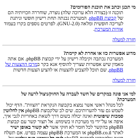
מי תכנן וכתב את תוכנת הפורומים?
תוכנה זו (בצורה הלא ערוכה שלה) נוצרה, שוחררה וזכויותיה הם
של
קבוצת phpBB
. המערכת נבנתה תחת רישיון חופשי וניתנת
לעריכה חופשית ומלאה (GNU-2.0). לפרטים נוספים בקרו בעמוד
אודות המערכת
.
חזרה למעלה
מדוע אפשרות כזו או אחרת לא קיימת?
המערכת נכתבה וקיבלה רישיון על ידי קבוצת phpBB. אם אתה
מאמין שיש אפשרות שצריך להוסיף אנא בקר ב
מרכז ההצעות של
phpBB
, שם תוכל להצביע להצעות או להציע הצעות חדשות
חזרה למעלה
למי אני פונה במקרים של חשד לעברה על החוק/ניצול לרעה של
המערכת?
לכל מנהל ראשי אשר נמצא בקבוצה הנקראת “הצוות”. הדף יכול
לשמש גם עזר להערותיכם. שים לב שלקבוצת phpBB
אין לחלוטין
סמכות שיפוטית
ואינה יכולה בשום דרך לשאת באחריות לגבי איך,
איפה או על־ידי מי מערכת זו בשימוש. אל תצור קשר עם קבוצת
phpBB בהקשר לכל חומר לא חוקי אשר
לא קשור באופן ישיר
לאתר phpBB.co.il או המערכת phpBB עצמה בפרט. אם תשלח