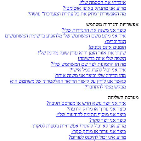
איבדתי את הססמה שלי!
מדוע אני מתנתק באופן אוטומטי?
מה האפשרות “מחק את כל עוגיות המערכת” עושה?
אפשרויות והגדרות משתמש
כיצד אני משנה את ההגדרות שלי?
איך אני מונע משם המשתמש שלי מלהופיע ברשימת המשתמשים
המחוברים?
הזמנים אינם נכונים!
שינתי את אזור הזמן והוא עדין שונה מהזמן שלי!
השפה שלי אינה ברשימה!
מה הן התמונות לצד שם המשתמש שלי?
איך אני יכול להציג סמל אישי?
מהו הדירוג שלי וכיצד אני משנה אותו?
כאשר אני לוחץ על קישור הדואר האלקטרוני של משתמש הוא
מבקש ממני להתחבר?
מערכת השליחה
איך אני יוצר נושא חדש או מפרסם תגובה?
כיצד אני עורך או מוחק הודעה?
כיצד אני מוסיף חתימה להודעות שלי?
כיצד אני יוצר סקר?
מדוע אני לא יכול להוסיף אפשרויות נוספות לסקר?
כיצד אני ערוך או מוחק סקר?
מדוע איני יכול להיכנס לפורום?