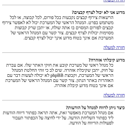
מדוע אני לא יכול לצרף קבצים?
הרשאות צירוף קבצים נקבעות בכל פורום, לכל קבוצה, או לכל
משתמש בפרט. המנהל הראשי של המערכת יכול לא לאפשר צירוף
קבצים לפורום המסוים בו אתה שולח, או יתכן שרק קבוצות
מסוימות יכולות לצרף קבצים. צור קשר עם המנהל הראשי של
המערכת אם אינך בטוח מדוע אינך יכול לצרף קבצים.
חזרה למעלה
מדוע קיבלתי אזהרה?
כל מנהל ראשי של מערכת קובע את חוקי האתר שלו. אם עברת
על חוק, יתכן שקיבלת אזהרה. שים לב כי זוהי החלטת המנהל
הראשי של המערכת, וקבוצת phpBB לא יכולה לעשות דבר עם
האזהרות באתר הנתון. צור קשר עם המנהל הראשי של המערכת
אם אינך בטוח מדוע קיבלת אזהרה.
חזרה למעלה
כיצד ניתן לדווח למנהל על הודעות?
אם מנהל המערכת מאפשר זאת, אתה תראה כפתור דיווח הודעות
ליד כפתור השליחת הודעה. על ידי לחיצה על הכפתור תעבור
לפעולות הדיווח על הודעה.