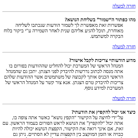
חזרה למעלה
מהו כפתור ה“שמור” בשליחת הנושא?
אפשרות זאת מאפשרת לך לשמור הודעות שנכתבו לשליחה
מאוחרת, תוכל להגיע אליהם שנית לאחר השמירה ע"י ביקור בלוח
הבקרה למשתמש.
חזרה למעלה
מדוע הודעותיי צריכות לקבל אישור?
המנהל הראשי של המערכת יכול להחליט שההודעות בפורום בו
אתה מנסה לכתוב נדרשות להיבדק לפני הצגתן. יתכן גם שהמנהל
הראשי הכניס אותך לקבוצה של משתמשים אשר ההודעות שלהם
צריכות להיבדק טרם הצגתן. אנא צור קשר על המנהל הראשי של
המערכת למידע נוסף.
חזרה למעלה
כיצד אני יכול להקפיץ את הודעתי?
על־ידי לחיצה על הקישור “הקפץ נושא” כאשר אתה צופה בו,
אתה יכול “להקפיץ” את הנושא לראש הפורום בעמוד הראשון. עם
זאת, אם אינך רואה את הקישור, הקפצת הנושא יכולה להיות
כבויה או הזמן המוקצב בין הקפצות עדיין לא הסתיים. ניתן גם