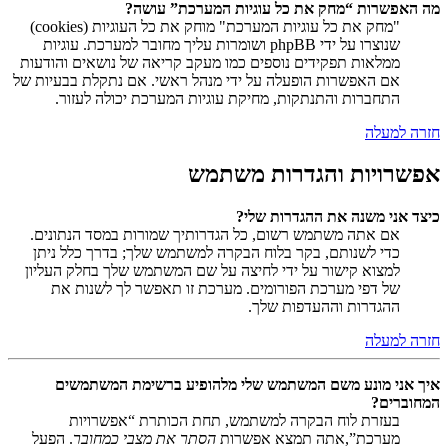
מה האפשרות “מחק את כל עוגיות המערכת” עושה?
"מחק את כל עוגיות המערכת" מוחק את כל העוגיות (cookies)
שנוצרו על ידי phpBB ושומרות עליך מחובר למערכת. עוגיות
ממלאות תפקידים נוספים כמו מעקב קריאה של נושאים והודעות
אם האפשרות הופעלה על ידי מנהל ראשי. אם נתקלת בבעיות של
התחברות והתנתקות, מחיקת עוגיות המערכת יכולה לעזור.
חזרה למעלה
אפשרויות והגדרות משתמש
כיצד אני משנה את ההגדרות שלי?
אם אתה משתמש רשום, כל הגדרותיך שמורות במסד הנתונים.
כדי לשנותם, בקר בלוח הבקרה למשתמש שלך; בדרך כלל ניתן
למצוא קישור על ידי לחיצה על שם המשתמש שלך בחלק העליון
של דפי מערכת הפורומים. מערכת זו תאפשר לך לשנות את
ההגדרות וההעדפות שלך.
חזרה למעלה
איך אני מונע משם המשתמש שלי מלהופיע ברשימת המשתמשים
המחוברים?
בעזרת לוח הבקרה למשתמש, תחת הכותרת “אפשרויות
מערכת”,אתה תמצא אפשרות
הסתר את מצבי כמחובר
. הפעל