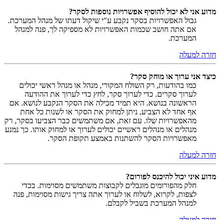
מדוע אני לא יכול להוסיף אפשרויות נוספות לסקר?
גבול האפשרויות בסקר נקבע ע"י שיקול דעתו של מנהל המערכת.
אם אתה חושב שכמות האפשרויות לא מספיקה לך, פנה למנהל
המערכת.
חזרה למעלה
כיצד אני ערוך או מוחק סקר?
כמו בהודעות, רק השולח המקורי, מנהל או מנהל ראשי יכולים
לערוך סקרים. כדי לערוך סקר, לחץ כדי לערוך את ההודעה
הראשונה בנושא. היא תמיד מכילה את הסקר הנקבע לנושא. אם
אף אחד לא הצביע, ניתן למחוק את הסקר או לשנות כל אחת
מהאפשרויות שלו. עם זאת, אם משתמשים כבר הצביעו בסקר, רק
מנהלים או מנהלים ראשיים יכולים לערוך או למחוק אותו. כך נמנע
מאפשרויות הסקר להשתנות באמצע תקופת הסקר.
חזרה למעלה
מדוע איני יכול להיכנס לפורום?
חלק מהפורומים מוגבלים לקבוצות משתמשים מסוימות. בכדי
לצפות, לקרוא, לשלוח או לערוך אתה צריך גישות מסוימות, פנה
למנהל המערכת בשביל לקבלם.
חזרה למעלה