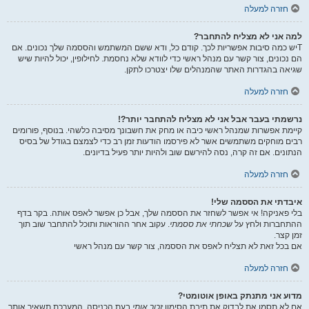
חזרה למעלה
למה אני לא מצליח להתחבר?
Tיש כמה סיבות אפשריות לכך. קודם כל, ודא ששם המשתמש והססמה שלך נכונים. אם
הם נכונים, צור קשר עם מנהל ראשי כדי לוודא שלא נחסמת. לחילופין, יכול להיות שיש
שגיאה בהגדרות האתר שהמנהלים שלו יצטרכו לתקן.
חזרה למעלה
נרשמתי בעבר אבל אני לא מצליח להתחבר יותר?!
קיימת אפשרות שמנהל ראשי כיבה או מחק את חשבונך מסיבה כלשהי. בנוסף, פורומים
רבים מוחקים משתמשים אשר לא פירסמו הודעות זמן רב כדי לצמצם בגודל של בסיס
הנתונים. אם זה קרה, נסה להירשם שוב ולהיות יותר פעיל בדיונים.
חזרה למעלה
איבדתי את הססמה שלי!
בלי פאניקה! אי אפשר לשחזר את הססמה שלך, אבל כן אפשר לאפס אותה. בקר בדף
ההתחברות ולחץ על
שכחתי את ססמתי
. עקוב אחר ההוראות ותוכל להתחבר שוב תוך
זמן קצר.
אם בכל זאת לא תצליח לאפס את הססמה, צור קשר עם מנהל ראשי
חזרה למעלה
מדוע אני מתנתק באופן אוטומטי?
אם לא תסמן את לבדוק את תיבת הסימון
זכור אותי
בעת הכניסה, המערכת תשאיר אותך