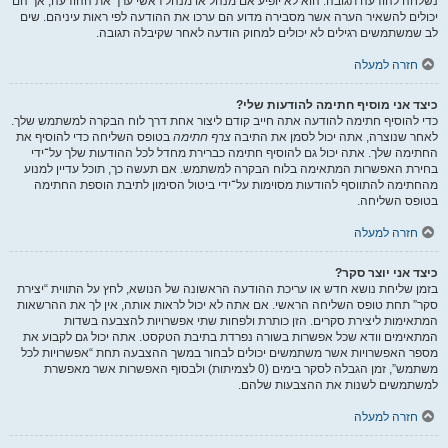
נשלחה להודעה תגובה. הוא לא יופיע אם מנהל או מנהל ראשי ערך את ההודעה, אך הם
יכולים להשאיר הערה אשר מסבירה מדוע הם ערכו את ההודעה לפי ראות עיניהם. שים
לב שמשתמשים רגילים לא יכולים למחוק הודעה לאחר שקיבלה תגובה.
חזרה למעלה
כיצד אני מוסיף חתימה להודעות שלי?
כדי להוסיף חתימה להודעה אתה חייב קודם ליצור אחת דרך לוח הבקרה למשתמש שלך.
לאחר שנוצרה, אתה יכול לסמן את התיבה
צרף חתימה
בטופס השליחה כדי להוסיף את
החתימה שלך. אתה יכול גם להוסיף חתימה כברירת מחדל לכל ההודעות שלך על־ידי
בחירת האפשרות המתאימה בלוח הבקרה למשתמש. אם תעשה כך, תוכל עדיין למנוע
מהחתימה להתווסף להודעות מסוימות על־ידי ביטול הסימון לתיבת הוספת החתימה
בטופס השליחה.
חזרה למעלה
כיצד אני יוצר סקר?
בזמן שליחת נושא חדש או עריכת ההודעה הראשונה של הנושא, לחץ על התווית “יצירת
סקר” תחת טופס השליחה הראשי. אם אתה לא יכול לראות אותה, אין לך את ההרשאות
המתאימות ליצירת סקרים. הזן כותרת ולפחות שתי אפשרויות להצבעה בשדות
המתאימים וודא שכל אפשרות בשורה נפרדת בתיבת הטקסט. אתה יכול גם לקבוע את
מספר האפשרויות אשר משתמשים יכולים לבחור במשך ההצבעה תחת “אפשרויות לכל
משתמש”, זמן הגבלה לסקר בימים (0 לצמיתות) ולבסוף האפשרות אשר מאפשרת
למשתמשים לשנות את ההצבעות שלהם.
חזרה למעלה