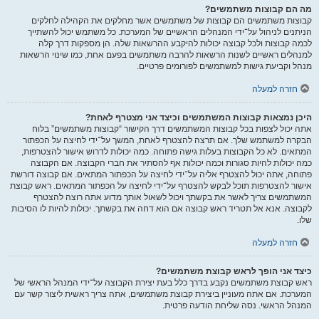
מה הם קבוצות משתמשים?
קבוצות משתמשים הם קבוצות של משתמשים אשר מחלקים את הקהילה לחלקים
הניתנים לניהול על־ידי המנהלים הראשיים של המערכת. כל משתמש יכול להשתייך
לכמה קבוצות ולכל קבוצה יכולות להיקבע ההרשאות שלה. הן מספקות דרך קלה
למנהלים ראשיים לשנות הרשאות להרבה משתמשים בפעם אחת, כמו שינוי הרשאות
מנהל וקביעת גישות למשתמשים לפורומים פרטיים.
חזרה למעלה
היכן נמצאות קבוצות המשתמשים וכיצד אני מצטרף לאחת?
אתה יכול לצפות בכל קבוצות המשתמשים דרך הקישור “קבוצות משתמשים” בלוח
הבקרה למשתמש שלך. אם תרצה להצטרף לאחת, המשך על־ידי לחיצה על הכפתור
המתאים. לא כל הקבוצות בעלות גישה פתוחה. כמה יכולות לדרוש אישור להצטרפות,
כמה יכולות להיות סגורות וכמה יכולות אף להסתיר את חברי הקבוצה. אם הקבוצה
פתוחה, אתה יכול להצטרף אליה על־ידי לחיצה על הכפתור המתאים. אם קבוצה דורשת
אישור להצטרפות תוכל לבקש להצטרף על־ידי לחיצה על הכפתור המתאים. ראש קבוצת
המשתמשים צריך לאשר את בקשתך ויכול לשאול אותך מדוע אתה רוצה להצטרף
לקבוצה. אנא אל תטריד ראש קבוצה אם הוא דחה את בקשתך. יכולות להיות לו הסיבות
שלו.
חזרה למעלה
כיצד אני הופך לראש קבוצת משתמשים?
ראש קבוצת משתמשים נקבע בדרך כלל בעת יצירת הקבוצה על־ידי המנהל הראשי של
המערכת. אם אתה מעוניין ביצירת קבוצת משתמשים, אתה צריך ראשית ליצור קשר עם
המנהל הראשי. נסה שליחת הודעה פרטית.