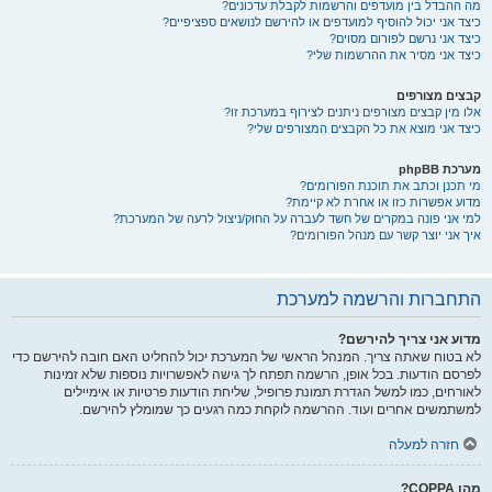
מה ההבדל בין מועדפים והרשמות לקבלת עדכונים?
כיצד אני יכול להוסיף למועדפים או להירשם לנושאים ספציפיים?
כיצד אני נרשם לפורום מסוים?
כיצד אני מסיר את ההרשמות שלי?
קבצים מצורפים
אלו מין קבצים מצורפים ניתנים לצירוף במערכת זו?
כיצד אני מוצא את כל הקבצים המצורפים שלי?
מערכת phpBB
מי תכנן וכתב את תוכנת הפורומים?
מדוע אפשרות כזו או אחרת לא קיימת?
למי אני פונה במקרים של חשד לעברה על החוק/ניצול לרעה של המערכת?
איך אני יוצר קשר עם מנהל הפורומים?
התחברות והרשמה למערכת
מדוע אני צריך להירשם?
לא בטוח שאתה צריך. המנהל הראשי של המערכת יכול להחליט האם חובה להירשם כדי
לפרסם הודעות. בכל אופן, הרשמה תפתח לך גישה לאפשרויות נוספות שלא זמינות
לאורחים, כמו למשל הגדרת תמונת פרופיל, שליחת הודעות פרטיות או אימיילים
למשתמשים אחרים ועוד. ההרשמה לוקחת כמה רגעים כך שמומלץ להירשם.
חזרה למעלה
מהו COPPA?