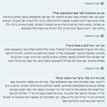
חזרה למעלה
מה הן התמונות לצד שם המשתמש שלי?
ישנם שני סוגי תמונות אשר עשויים להופיע יחד עם שם המשתמש כאשר צופים בהודעות.
אחד מהם עשוי להיות תמונה הקשורה לדרגה שלך, בדרך כלל בצורה של כוכבים, ריבועים
או נקודות, המציין כמה הודעות כתבת או את מעמדך בפורום. תמונה אחרת, בדרך כלל
גדולה יותר, ידועה כסמל אישי ובדרך כלל ייחודית או אישית לכל משתמש.
חזרה למעלה
איך אני יכול להציג סמל אישי?
בתוך לוח הבקרה למשתמש תחת "פרופיל" אתה יכול להוסיף סמל אישי באמצעות אחת
מארבע השיטות הבאות: Gravatar, גלריה, תמונה מרוחקת או העלאה. המנהל הראשי
של הפורום יכול להחליט לאפשר סמלים אישיים ולבחור את הדרך שבה ניתן לבחור
סמלים אישיים. אם אתה לא מצליח להשתמש בסמל אישי, צור קשר עם מנהל ראשי.
חזרה למעלה
מהו הדירוג שלי וכיצד אני משנה אותו?
דירוגים, אשר מופיעים תחת שם המשתמש שלך, מציינים את מספר ההודעות אשר
שלחת או מזהים משתמשים מסוימים, למשל מנהלים או מנהלים ראשיים. כעיקרון, אינך
יכול לשנות את הנוסח של כל אחד מדירוגי המערכת באופן ישיר מפני שהם נקבעים
על־ידי המנהל הראשי של המערכת. אנא אל תפגע במערכת על־ידי שליחת הודעות
מיותרות רק כדי הגדיל את הדירוג שלך. רוב המערכות לא יאפשרו זאת והמנהל או המנהל
הראשי יקטין את מונה ההודעות שלך.