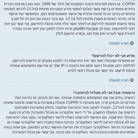
COPPA, או החוק לפרטיות והגנה המקוונת של הילד של 1998, הוא חוק בארצות הברית
הדורש מאתרים ברשת אשר יכולים לאסוף מידע מקטינים מתחת לגיל 13 לדרוש הסכמה
מההורים בכתב או כל שיטה אחרת של אישור מאפוטרופוס חוקי, המאפשר את איסוף
פרטי הזיהוי האישיים מקטין מתחת לגיל 14 13. אם אינך בטוח אם חוק זה חל לגביך
בתור מישהו המנסה להירשם או לאתר אשר אליו אתה מנסה להירשם, צור קשר עם יועץ
חוקי להתיעצות. שים לב שקבוצת phpBB אינה יכולה לספק יעוץ חוקי ואינה נקודה
ליצירת קשר לענייני חוק מכל סוג, ובפרט הרשום להלן.
חזרה למעלה
מדוע אני לא יכול להרשם?
יש אפשרות שמנהל ראשי סגר את ההרשמה כדי למנוע ממבקרים חדשים להירשם.
לחילופין ייתכן שמנהל ראשי חסם את כתובת ה-IP שלך או את שם המשתמש שאתה
מנסה לרשום. צור קשר עם מנהל ראשי לסיוע.
חזרה למעלה
נרשמתי אבל אני לא מצליח להתחבר!
ראשית, בדוק את שם המשתמש והססמה שהזנת. אם הם נכונים, אז כנראה ואת
מהדברים הבאים קרה. אם מערכת ה־COPPA פועלת במערכת ובהרשמה סימנת שאתה
מתחת לגיל 13, תצטרך לעקוב אחר ההוראות שתקבל. בחלק ממערכות הפורומים
דורשים את הפעלת החשבון, על ידי דואר אלקטרוני או מנהל המערכת; מידע זה מוצג
במהלך ההרשמה. אם האישור להרשמה נשלח לדואר האלקטרוני, עקוב אחר ההוראות.
אם לא קיבלת הודעה לדואר האלקטרוני, כנראה ונתת כתובת דואר אלקטרוני שגויה או
שמערכת הדואר האלקטרוני העבירה את הודעת האישור בסינון הספאם. אם אתה בטוח
שהפרטים שהזנת נכונים ודואר האלקטרוני אכן נכונה, צור קשר עם מנהל המערכת.