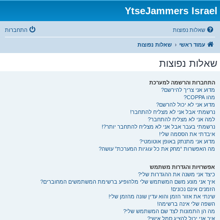
YtseJammers Israel
שאלות נפוצות
התחברות
עמוד ראשי
שאלות נפוצות
שאלות נפוצות
התחברות והרשמה למערכת
מדוע אני צריך להירשם?
מהו COPPA?
מדוע אני לא יכול להרשם?
נרשמתי אבל אני לא מצליח להתחבר!
למה אני לא מצליח להתחבר?
נרשמתי בעבר אבל אני לא מצליח להתחבר יותר?!
איבדתי את הססמה שלי!
מדוע אני מתנתק באופן אוטומטי?
מה האפשרות “מחק את כל עוגיות המערכת” עושה?
אפשרויות והגדרות משתמש
כיצד אני משנה את ההגדרות שלי?
איך אני מונע משם המשתמש שלי מלהופיע ברשימת המשתמשים המחוברים?
הזמנים אינם נכונים!
שינתי את אזור הזמן והוא עדין שונה מהזמן שלי!
השפה שלי אינה ברשימה!
מה הן התמונות לצד שם המשתמש שלי?
איך אני יכול להציג סמל אישי?