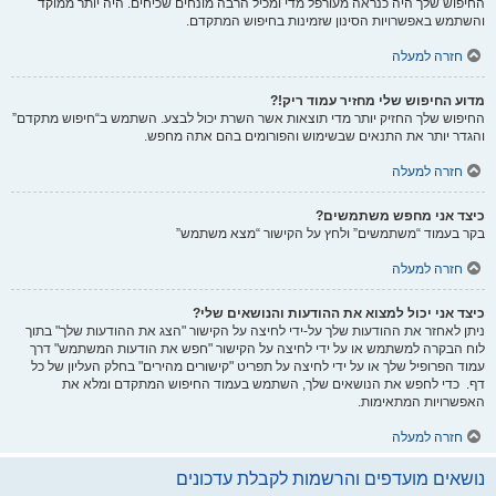
החיפוש שלך היה כנראה מעורפל מדי ומכיל הרבה מונחים שכיחים. היה יותר ממוקד
והשתמש באפשרויות הסינון שזמינות בחיפוש המתקדם.
חזרה למעלה
מדוע החיפוש שלי מחזיר עמוד ריק!?
החיפוש שלך החזיק יותר מדי תוצאות אשר השרת יכול לבצע. השתמש ב“חיפוש מתקדם”
והגדר יותר את התנאים שבשימוש והפורומים בהם אתה מחפש.
חזרה למעלה
כיצד אני מחפש משתמשים?
בקר בעמוד “משתמשים” ולחץ על הקישור “מצא משתמש”
חזרה למעלה
כיצד אני יכול למצוא את ההודעות והנושאים שלי?
ניתן לאחזר את ההודעות שלך על-ידי לחיצה על הקישור "הצג את ההודעות שלך" בתוך
לוח הבקרה למשתמש או על ידי לחיצה על הקישור "חפש את הודעות המשתמש" דרך
עמוד הפרופיל שלך או על ידי לחיצה על תפריט "קישורים מהירים" בחלק העליון של כל
דף. כדי לחפש את הנושאים שלך, השתמש בעמוד החיפוש המתקדם ומלא את
האפשרויות המתאימות.
חזרה למעלה
נושאים מועדפים והרשמות לקבלת עדכונים