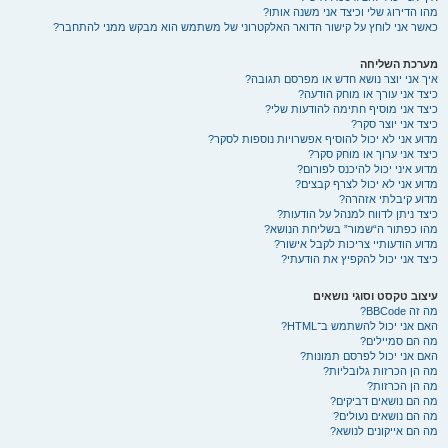
מהו הדירוג שלי וכיצד אני משנה אותו?
כאשר אני לוחץ על קישור הדואר האלקטרוני של משתמש הוא מבקש ממני להתחבר?
מערכת השליחה
איך אני יוצר נושא חדש או מפרסם תגובה?
כיצד אני עורך או מוחק הודעה?
כיצד אני מוסיף חתימה להודעות שלי?
כיצד אני יוצר סקר?
מדוע אני לא יכול להוסיף אפשרויות נוספות לסקר?
כיצד אני ערוך או מוחק סקר?
מדוע איני יכול להיכנס לפורום?
מדוע אני לא יכול לצרף קבצים?
מדוע קיבלתי אזהרה?
כיצד ניתן לדווח למנהל על הודעות?
מהו כפתור ה“שמור” בשליחת הנושא?
מדוע הודעותיי צריכות לקבל אישור?
כיצד אני יכול להקפיץ את הודעתי?
עיצוב טקסט וסוגי נושאים
מה זה BBCode?
האם אני יכול להשתמש ב־HTML?
מה הם סמיילים?
האם אני יכול לפרסם תמונות?
מה הן הכרזות גלובליות?
מה הן הכרזות?
מה הם נושאים דביקים?
מה הם נושאים נעולים?
מה הם אייקונים לנושא?