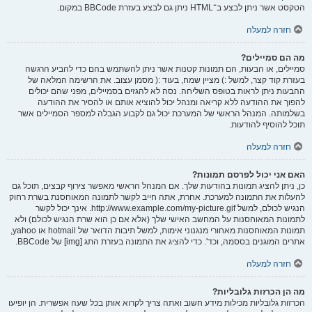
הטקסט אשר ניתן לבצע ב־HTML ניתן גם לבצע בעזרת BBCode במקום.
חזרה למעלה
מה הם סמיילים?
סמיילים, או הבעות, הם תמונות קטנות אשר ניתן להשתמש בהם כדי להביע הרגשה
בעזרת קוד קצר, למשל :) מציין שמח, בעוד :( מסמן עצוב. את הרשימה המלאה של
ההבעות ניתן לראות בטופס השליחה. נסה לא להגזים בסמיילים, מפני שהם יכולים
להפוך את ההודעה ללא קריאה ומנהל יכול להוציא אותם או להסיר את ההודעה
בשלמותה. המנהל הראשי של המערכת יכול גם לקבוע הגבלה למספר הסמיילים אשר
תוכל להוסיף להודעות.
חזרה למעלה
האם אני יכול לפרסם תמונות?
כן, ניתן להציג תמונות בהודעות שלך. אם המנהל הראשי מאפשר צירוף קבצים, תוכל גם
להעלות את התמונה למערכת. אחרת, אתה חייב לקשר לתמונה המאוחסנת בשרת רחוק
הנגיש לכולם, למשל http://www.example.com/my-picture.gif. אינך יכול לקשר
לתמונות המאוחסנות על המחשב האישי שלך (אלא אם כן הוא שרת הנגיש לכולם) ולא
תמונות המאוחסנות מאחורי מנגנוני אימות, למשל תיבות הדואר של hotmail או yahoo,
אתרים המוגנים בססמה, וכד'. כדי להציג את התמונה בעזרת התג [img] של BBCode.
חזרה למעלה
מה הן הכרזות גלובליות?
הכרזות גלובליות מכילות מידע חשוב ואתה צריך לקרוא אותן בכל שעה אפשרית. הן יופיעו