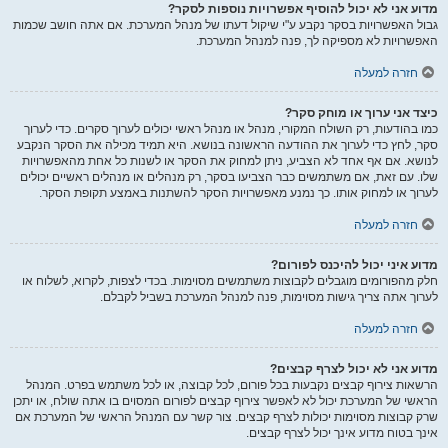
מדוע אני לא יכול להוסיף אפשרויות נוספות לסקר?
גבול האפשרויות בסקר נקבע ע"י שיקול דעתו של מנהל המערכת. אם אתה חושב שכמות
האפשרויות לא מספיקה לך, פנה למנהל המערכת.
חזרה למעלה
כיצד אני ערוך או מוחק סקר?
כמו בהודעות, רק השולח המקורי, מנהל או מנהל ראשי יכולים לערוך סקרים. כדי לערוך
סקר, לחץ כדי לערוך את ההודעה הראשונה בנושא. היא תמיד מכילה את הסקר הנקבע
לנושא. אם אף אחד לא הצביע, ניתן למחוק את הסקר או לשנות כל אחת מהאפשרויות
שלו. עם זאת, אם משתמשים כבר הצביעו בסקר, רק מנהלים או מנהלים ראשיים יכולים
לערוך או למחוק אותו. כך נמנע מאפשרויות הסקר להשתנות באמצע תקופת הסקר.
חזרה למעלה
מדוע איני יכול להיכנס לפורום?
חלק מהפורומים מוגבלים לקבוצות משתמשים מסוימות. בכדי לצפות, לקרוא, לשלוח או
לערוך אתה צריך גישות מסוימות, פנה למנהל המערכת בשביל לקבלם.
חזרה למעלה
מדוע אני לא יכול לצרף קבצים?
הרשאות צירוף קבצים נקבעות בכל פורום, לכל קבוצה, או לכל משתמש בפרט. המנהל
הראשי של המערכת יכול לא לאפשר צירוף קבצים לפורום המסוים בו אתה שולח, או יתכן
שרק קבוצות מסוימות יכולות לצרף קבצים. צור קשר עם המנהל הראשי של המערכת אם
אינך בטוח מדוע אינך יכול לצרף קבצים.