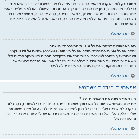
מחובר רק לזמן שנקבע מראש. הדבר מונע שימוש לרעה בחשבונך על ידי מישהו אחר.
כדי להישאר מחובר, סמן את התיבה במהלך ההתחברות. הפעולה הזו לא מומלצת כאשר
אתה מחובר לפורום במחשב משותף, למשל בספריה, קפה אינטרנט, מחשבי מעבדות
באוניברסיטה וכו׳. אם אתה לא רואה את התיבה, כנראה שמנהל המערכת ביטל את
האפשרות הזו.
חזרה למעלה
מה האפשרות “מחק את כל עוגיות המערכת” עושה?
"מחק את כל עוגיות המערכת" מוחק את כל העוגיות (cookies) שנוצרו על ידי phpBB
ושומרות עליך מחובר למערכת. עוגיות ממלאות תפקידים נוספים כמו מעקב קריאה של
נושאים והודעות אם האפשרות הופעלה על ידי מנהל ראשי. אם נתקלת בבעיות של
התחברות והתנתקות, מחיקת עוגיות המערכת יכולה לעזור.
חזרה למעלה
אפשרויות והגדרות משתמש
כיצד אני משנה את ההגדרות שלי?
אם אתה משתמש רשום, כל הגדרותיך שמורות במסד הנתונים. כדי לשנותם, בקר בלוח
הבקרה למשתמש שלך; בדרך כלל ניתן למצוא קישור על ידי לחיצה על שם המשתמש
שלך בחלק העליון של דפי מערכת הפורומים. מערכת זו תאפשר לך לשנות את ההגדרות
וההעדפות שלך.
חזרה למעלה