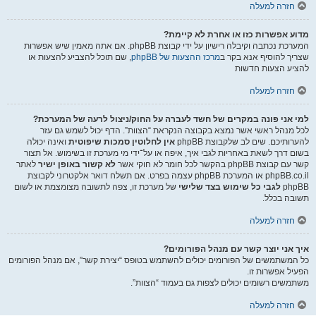
חזרה למעלה
מדוע אפשרות כזו או אחרת לא קיימת?
המערכת נכתבה וקיבלה רישיון על ידי קבוצת phpBB. אם אתה מאמין שיש אפשרות
שצריך להוסיף אנא בקר ב
מרכז ההצעות של phpBB
, שם תוכל להצביע להצעות או
להציע הצעות חדשות
חזרה למעלה
למי אני פונה במקרים של חשד לעברה על החוק/ניצול לרעה של המערכת?
לכל מנהל ראשי אשר נמצא בקבוצה הנקראת “הצוות”. הדף יכול לשמש גם עזר
להערותיכם. שים לב שלקבוצת phpBB
אין לחלוטין סמכות שיפוטית
ואינה יכולה
בשום דרך לשאת באחריות לגבי איך, איפה או על־ידי מי מערכת זו בשימוש. אל תצור
קשר עם קבוצת phpBB בהקשר לכל חומר לא חוקי אשר
לא קשור באופן ישיר
לאתר
phpBB.co.il או המערכת phpBB עצמה בפרט. אם תשלח דואר אלקטרוני לקבוצת
phpBB
לגבי כל שימוש בצד שלישי
של מערכת זו, צפה לתשובה מצומצמת או לשום
תשובה בכלל.
חזרה למעלה
איך אני יוצר קשר עם מנהל הפורומים?
כל המשתמשים של הפורומים יכולים להשתמש בטופס “יצירת קשר”, אם מנהל הפורומים
הפעיל אפשרות זו.
משתמשים רשומים יכולים לצפות גם בעמוד “הצוות”.
חזרה למעלה