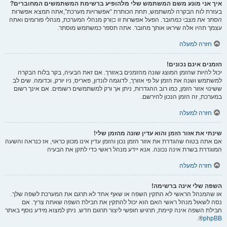
איך אני מונע משם המשתמש שלי מלהופיע ברשימת המשתמשים המחוברים?
בעזרת לוח הבקרה למשתמש, תחת הכותרת “אפשרויות מערכת”,אתה תמצא אפשרות
הסתר את מצבי כמחובר
. הפעל אפשרות זו
כן
ורק מנהלי המערכת, מנהלי פורומים ואתה
עצמך תהיו אלה שיראו אותך מחובר. אתה תספר כמשתמש מוסתר.
חזרה למעלה
הזמנים אינם נכונים!
יכול להיות שהזמן המוצג שונה מהזמנים באזורך. אם זאת הבעיה, בקר בלוח הבקרה
למשתמש ושנה את הזמן על פי אזורך, לדוגמה לונדון, פאריס, ניו יורק, וכדומה. שים לב
ששינוי אזור הזמן, כמו רוב ההגדרות, ניתן אך ורק למשתמשים רשומים. אם אינך רשום
במערכת, זה הזמן הנכון להירשם.
חזרה למעלה
שינתי את אזור הזמן והוא עדין שונה מהזמן שלי!
אם אתה בטוח שהגדרת את אזור הזמן נכון והזמן עדין אינו מכוון כראוי, אז כנראה והשעה
המוגדרת בשרת אינה נכונה. אנא יידע מנהל ראשי כדי לתקן את הבעיה
חזרה למעלה
השפה שלי אינה ברשימה!
או שהמנהל הראשי לא התקין השפה או שאף אחד לא תרגם את המערכת לשפה שלך.
נסה לשאול מנהל ראשי האם הוא יכול להתקין את חבילת השפה שאתה צריך. אם
חבילת השפה אינה קיימת, תרגיש חופשי ליצור תרגום חדש. ניתן למצוא מידע נוסף באתר
®.
phpBB