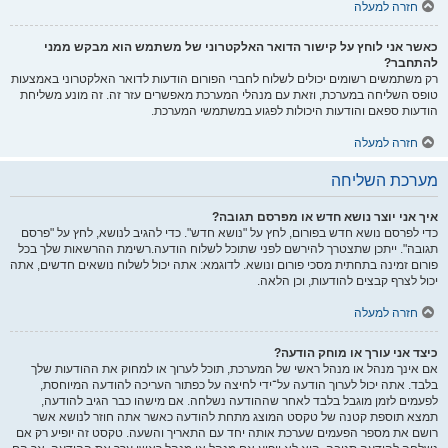
חזרה למעלה
כאשר אני לוחץ על קישור הדואר האלקטרוני של משתמש הוא מבקש ממני
להתחבר?
רק משתמשים רשומים יכולים לשלוח לחברי הפורום הודעות לדואר האלקטרוני באמצעות
טופס השליחה במערכת, וזאת עם מנהלי המערכת מאפשרים עזר זה. זה מונע משליחת
הודעות ספאם והודעות היכולות לפגוע במשתמשי המערכת.
חזרה למעלה
מערכת השליחה
איך אני יוצר נושא חדש או מפרסם תגובה?
כדי לפרסם נושא חדש בפורום, לחץ על "נושא חדש". כדי להגיב לנושא, לחץ על "פרסם
תגובה". ייתכן שתצטרך להירשם לפני שתוכל לשלוח הודעה.רשימת ההרשאות שלך בכל
פורום זמינה בתחתית מסכי פורום ונושא. לדוגמא: אתה יכול לשלוח נושאים חדשים, אתה
יכול לצרף קבצים להודעות, וכן הלאה.
חזרה למעלה
כיצד אני עורך או מוחק הודעה?
אם אינך מנהל או מנהל ראשי של המערכת, תוכל לערוך או למחוק את ההודעות שלך
בלבד. אתה יכול לערוך הודעה על־ידי לחיצה על כפתור העריכה להודעה המיוחסת,
לפעמים לזמן מוגבל בלבד לאחר שההודעה נשלחה. אם מישהו כבר הגיב להודעה,
תמצא תוספת קטנה של טקסט המוצג מתחת להודעה כאשר אתה חוזר לנושא אשר
רושם את מספר הפעמים שערכת אותה יחד עם התאריך והשעה. טקסט זה יופיע רק אם