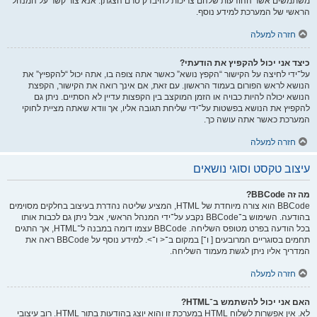
משתמשים אשר ההודעות שלהם צריכות להיבדק טרם הצגתן. אנא צור קשר על המנהל
הראשי של המערכת למידע נוסף.
חזרה למעלה
כיצד אני יכול להקפיץ את הודעתי?
על־ידי לחיצה על הקישור “הקפץ נושא” כאשר אתה צופה בו, אתה יכול “להקפיץ” את
הנושא לראש הפורום בעמוד הראשון. עם זאת, אם אינך רואה את הקישור, הקפצת
הנושא יכולה להיות כבויה או הזמן המוקצב בין הקפצות עדיין לא הסתיים. ניתן גם
להקפיץ את הנושא בפשטות על־ידי שליחת תגובה אליו, אך וודא שאתה מציית לחוקי
המערכת כאשר אתה עושה כך.
חזרה למעלה
עיצוב טקסט וסוגי נושאים
מה זה BBCode?
BBCode הוא צורה מיוחדת של HTML, המציע שליטה נהדרת בעיצוב בחלקים מסוימים
בהודעה. השימוש ב־BBCode נקבע על־ידי המנהל הראשי, אבל ניתן גם לכבות אותו
בכל הודעה בפרט מטופס השליחה. BBCode עצמו דומה במבנה ל־HTML, אך התגים
תחמים בסוגריים המרובעים [ ו־] במקום ב־< ו־>. למידע נוסף על BBCode ראה את
המדריך אליו ניתן לגשת מעמוד השליחה.
חזרה למעלה
האם אני יכול להשתמש ב־HTML?
לא. אין אפשרות לשלוח HTML במערכת זו והוא יוצג בהודעות בתור HTML. רוב עיצובי