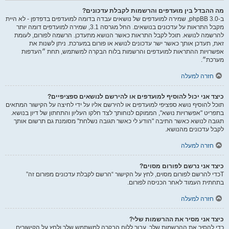
מה ההבדל בין מועדפים והרשמות לקבלת עדכונים?
ב-phpBB 3.0, שמירה למועדפים של נושאים עבדה בדומה למועדפים בדפדפן - לא היית
מקבל התראות על עדכונים בנושאים. החל מגרסה 3.1, שמירה למועדפים דומה יותר
להרשמה לנושא. תוכל לקבל התראות כאשר הנושא מתעדכן. הרשמה לפורום, לעומת
זאת, תעדכן אותך כאשר ישר עדכונים לנושא או פורום במערכת. ניתן לשנות את
אפשרויות ההתראות למועדפים והרשמות בלוח הבקרה למשתמש, תחת ״העדפות
מערכת״.
חזרה למעלה
כיצד אני יכול להוסיף למועדפים או להירשם לנושאים ספציפיים?
תוכל להוסיף נושא ספציפי למועדפים או להירשם אליו על ידי לחיצה על הקישור המתאים
בתפריט "אפשרויות נושא", הממוקם לנוחותך לצד חלקו העליון והתחתון של דיון בנושא.
תגובה לנושא כאשר התיבה "הודע לי כאשר תגובה נשלחת" מסומנת גם תרשום אותך
לקבל עדכונים מהנושא.
חזרה למעלה
כיצד אני נרשם לפורום מסוים?
Tכדי להרשם לפורום מסוים, לחץ על הקישור “הרשם לקבלת עדכונים מפורום זה”
בתחתית העמוד לאחר הכניסה לפורום.
חזרה למעלה
כיצד אני מסיר את ההרשמות שלי?
כדי להסיר את ההרשמות שלך, עבור ללוח הבקרה למשתמש שלך ולחץ על הקישורים