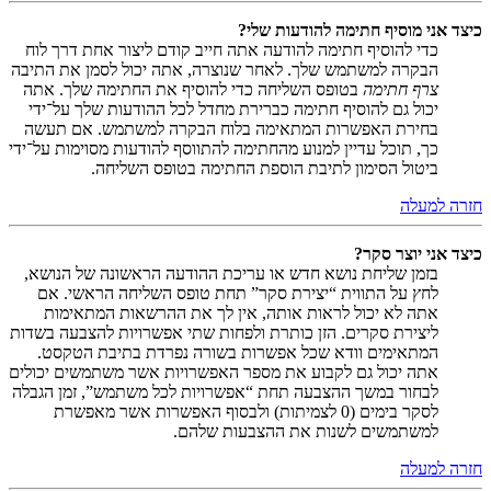
כיצד אני מוסיף חתימה להודעות שלי?
כדי להוסיף חתימה להודעה אתה חייב קודם ליצור אחת דרך לוח
הבקרה למשתמש שלך. לאחר שנוצרה, אתה יכול לסמן את התיבה
צרף חתימה
בטופס השליחה כדי להוסיף את החתימה שלך. אתה
יכול גם להוסיף חתימה כברירת מחדל לכל ההודעות שלך על־ידי
בחירת האפשרות המתאימה בלוח הבקרה למשתמש. אם תעשה
כך, תוכל עדיין למנוע מהחתימה להתווסף להודעות מסוימות על־ידי
ביטול הסימון לתיבת הוספת החתימה בטופס השליחה.
חזרה למעלה
כיצד אני יוצר סקר?
בזמן שליחת נושא חדש או עריכת ההודעה הראשונה של הנושא,
לחץ על התווית “יצירת סקר” תחת טופס השליחה הראשי. אם
אתה לא יכול לראות אותה, אין לך את ההרשאות המתאימות
ליצירת סקרים. הזן כותרת ולפחות שתי אפשרויות להצבעה בשדות
המתאימים וודא שכל אפשרות בשורה נפרדת בתיבת הטקסט.
אתה יכול גם לקבוע את מספר האפשרויות אשר משתמשים יכולים
לבחור במשך ההצבעה תחת “אפשרויות לכל משתמש”, זמן הגבלה
לסקר בימים (0 לצמיתות) ולבסוף האפשרות אשר מאפשרת
למשתמשים לשנות את ההצבעות שלהם.
חזרה למעלה