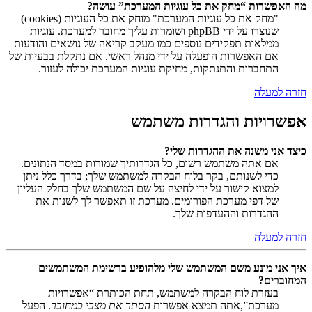
מה האפשרות “מחק את כל עוגיות המערכת” עושה?
"מחק את כל עוגיות המערכת" מוחק את כל העוגיות (cookies)
שנוצרו על ידי phpBB ושומרות עליך מחובר למערכת. עוגיות
ממלאות תפקידים נוספים כמו מעקב קריאה של נושאים והודעות
אם האפשרות הופעלה על ידי מנהל ראשי. אם נתקלת בבעיות של
התחברות והתנתקות, מחיקת עוגיות המערכת יכולה לעזור.
חזרה למעלה
אפשרויות והגדרות משתמש
כיצד אני משנה את ההגדרות שלי?
אם אתה משתמש רשום, כל הגדרותיך שמורות במסד הנתונים.
כדי לשנותם, בקר בלוח הבקרה למשתמש שלך; בדרך כלל ניתן
למצוא קישור על ידי לחיצה על שם המשתמש שלך בחלק העליון
של דפי מערכת הפורומים. מערכת זו תאפשר לך לשנות את
ההגדרות וההעדפות שלך.
חזרה למעלה
איך אני מונע משם המשתמש שלי מלהופיע ברשימת המשתמשים
המחוברים?
בעזרת לוח הבקרה למשתמש, תחת הכותרת “אפשרויות
מערכת”,אתה תמצא אפשרות
הסתר את מצבי כמחובר
. הפעל