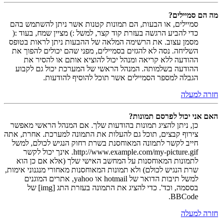
מה הם סמיילים?
סמיילים, או הבעות, הם תמונות קטנות אשר ניתן להשתמש בהם
כדי להביע הרגשה בעזרת קוד קצר, למשל :) מציין שמח, בעוד :(
מסמן עצוב. את הרשימה המלאה של ההבעות ניתן לראות בטופס
השליחה. נסה לא להגזים בסמיילים, מפני שהם יכולים להפוך את
ההודעה ללא קריאה ומנהל יכול להוציא אותם או להסיר את
ההודעה בשלמותה. המנהל הראשי של המערכת יכול גם לקבוע
הגבלה למספר הסמיילים אשר תוכל להוסיף להודעות.
חזרה למעלה
האם אני יכול לפרסם תמונות?
כן, ניתן להציג תמונות בהודעות שלך. אם המנהל הראשי מאפשר
צירוף קבצים, תוכל גם להעלות את התמונה למערכת. אחרת, אתה
חייב לקשר לתמונה המאוחסנת בשרת רחוק הנגיש לכולם, למשל
http://www.example.com/my-picture.gif. אינך יכול לקשר
לתמונות המאוחסנות על המחשב האישי שלך (אלא אם כן הוא
שרת הנגיש לכולם) ולא תמונות המאוחסנות מאחורי מנגנוני אימות,
למשל תיבות הדואר של hotmail או yahoo, אתרים המוגנים
בססמה, וכד'. כדי להציג את התמונה בעזרת התג [img] של
BBCode.
חזרה למעלה