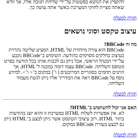
להקפיץ את הנושא בפשטות על־ידי שליחת תגובה אליו, אך וודא
שאתה מציית לחוקי המערכת כאשר אתה עושה כך.
חזרה למעלה
עיצוב טקסט וסוגי נושאים
מה זה BBCode?
BBCode הוא צורה מיוחדת של HTML, המציע שליטה נהדרת
בעיצוב בחלקים מסוימים בהודעה. השימוש ב־BBCode נקבע
על־ידי המנהל הראשי, אבל ניתן גם לכבות אותו בכל הודעה בפרט
מטופס השליחה. BBCode עצמו דומה במבנה ל־HTML, אך
התגים תחמים בסוגריים המרובעים [ ו־] במקום ב־< ו־>. למידע
נוסף על BBCode ראה את המדריך אליו ניתן לגשת מעמוד
השליחה.
חזרה למעלה
האם אני יכול להשתמש ב־HTML?
לא. אין אפשרות לשלוח HTML במערכת זו והוא יוצג בהודעות
בתור HTML. רוב עיצובי הטקסט אשר ניתן לבצע ב־HTML ניתן
גם לבצע בעזרת BBCode במקום.
חזרה למעלה