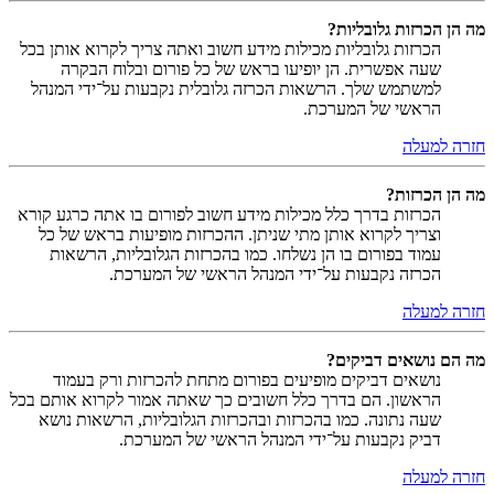
מה הן הכרזות גלובליות?
הכרזות גלובליות מכילות מידע חשוב ואתה צריך לקרוא אותן בכל
שעה אפשרית. הן יופיעו בראש של כל פורום ובלוח הבקרה
למשתמש שלך. הרשאות הכרזה גלובלית נקבעות על־ידי המנהל
הראשי של המערכת.
חזרה למעלה
מה הן הכרזות?
הכרזות בדרך כלל מכילות מידע חשוב לפורום בו אתה כרגע קורא
וצריך לקרוא אותן מתי שניתן. ההכרזות מופיעות בראש של כל
עמוד בפורום בו הן נשלחו. כמו בהכרזות הגלובליות, הרשאות
הכרזה נקבעות על־ידי המנהל הראשי של המערכת.
חזרה למעלה
מה הם נושאים דביקים?
נושאים דביקים מופיעים בפורום מתחת להכרזות ורק בעמוד
הראשון. הם בדרך כלל חשובים כך שאתה אמור לקרוא אותם בכל
שעה נתונה. כמו בהכרזות ובהכרזות הגלובליות, הרשאות נושא
דביק נקבעות על־ידי המנהל הראשי של המערכת.
חזרה למעלה