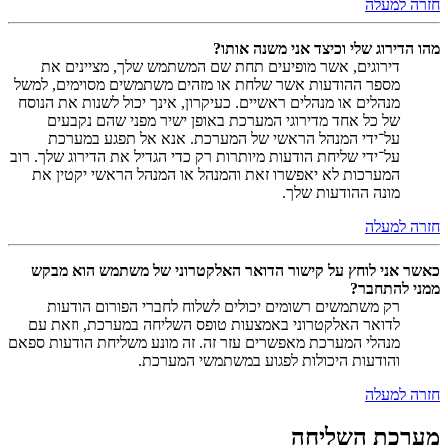
חזרה למעלה
מהו הדירוג שלי וכיצד אני משנה אותו?
דירוגים, אשר מופיעים תחת שם המשתמש שלך, מציינים את
מספר ההודעות אשר שלחת או מזהים משתמשים מסוימים, למשל
מנהלים או מנהלים ראשיים. כעיקרון, אינך יכול לשנות את הנוסח
של כל אחד מדירוגי המערכת באופן ישיר מפני שהם נקבעים
על־ידי המנהל הראשי של המערכת. אנא אל תפגע במערכת
על־ידי שליחת הודעות מיותרות רק כדי הגדיל את הדירוג שלך. רוב
המערכות לא יאפשרו זאת והמנהל או המנהל הראשי יקטין את
מונה ההודעות שלך.
חזרה למעלה
כאשר אני לוחץ על קישור הדואר האלקטרוני של משתמש הוא מבקש
ממני להתחבר?
רק משתמשים רשומים יכולים לשלוח לחברי הפורום הודעות
לדואר האלקטרוני באמצעות טופס השליחה במערכת, וזאת עם
מנהלי המערכת מאפשרים עזר זה. זה מונע משליחת הודעות ספאם
והודעות היכולות לפגוע במשתמשי המערכת.
חזרה למעלה
מערכת השליחה