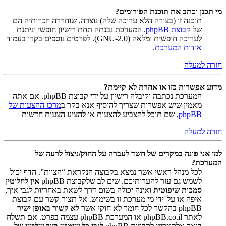
מי תכנן וכתב את תוכנת הפורומים?
תוכנה זו (בצורה הלא ערוכה שלה) נוצרה, שוחררה וזכויותיה הם
של
קבוצת phpBB
. המערכת נבנתה תחת רישיון חופשי וניתנת
לעריכה חופשית ומלאה (GNU-2.0). לפרטים נוספים בקרו בעמוד
אודות המערכת
.
חזרה למעלה
מדוע אפשרות כזו או אחרת לא קיימת?
המערכת נכתבה וקיבלה רישיון על ידי קבוצת phpBB. אם אתה
מאמין שיש אפשרות שצריך להוסיף אנא בקר ב
מרכז ההצעות של
phpBB
, שם תוכל להצביע להצעות או להציע הצעות חדשות
חזרה למעלה
למי אני פונה במקרים של חשד לעברה על החוק/ניצול לרעה של
המערכת?
לכל מנהל ראשי אשר נמצא בקבוצה הנקראת “הצוות”. הדף יכול
לשמש גם עזר להערותיכם. שים לב שלקבוצת phpBB
אין לחלוטין
סמכות שיפוטית
ואינה יכולה בשום דרך לשאת באחריות לגבי איך,
איפה או על־ידי מי מערכת זו בשימוש. אל תצור קשר עם קבוצת
phpBB בהקשר לכל חומר לא חוקי אשר
לא קשור באופן ישיר
לאתר phpBB.co.il או המערכת phpBB עצמה בפרט. אם תשלח