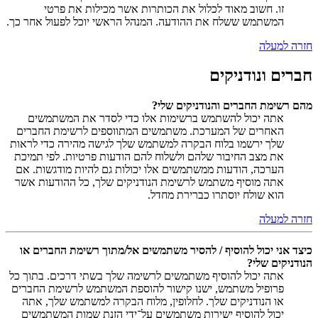
זו. חשוב מאוד לכלול את הכותרות אשר מכילות את פרטי
המשתמש ששלח את ההודעה. המנהל הראשי יוכל לפעול אחר כך.
חזרה למעלה
חברים ונודניקים
מהם רשימת החברים והנודניקים שלי?
אתה יכול להשתמש ברשימות אלו כדי לסדר את המשתמשים
האחרים של המערכת. משתמשים המתווספים לרשימת החברים
שלך ירשמו בלוח הבקרה למשתמש שלך לגישה מהירה כדי לראות
את מצב החיבור שלהם ולשלוח להם הודעות פרטיות. לפי תמיכת
הערכה, הודעות ממשתמשים אלו יכולות גם להיות מודגשות. אם
אתה מוסיף משתמש לרשימת הנודניקים שלך, כל ההודעות אשר
הוא שולח יוסתרו כברירת מחדל.
חזרה למעלה
כיצד אני יכול להוסיף / להסיר משתמשים אל/מתוך רשימת החברים או
הנודניקים שלי?
אתה יכול להוסיף משתמשים לרשימה שלך בשתי דרכים. בתוך כל
פרופיל משתמש, ישנו קישור להוספת המשתמש לרשימת החברים
או הנודניקים שלך. לחלופין, מלוח הבקרה למשתמש שלך, אתה
יכול להוסיף ישירות משתמשים על־ידי הזנת שמות המשתמשים