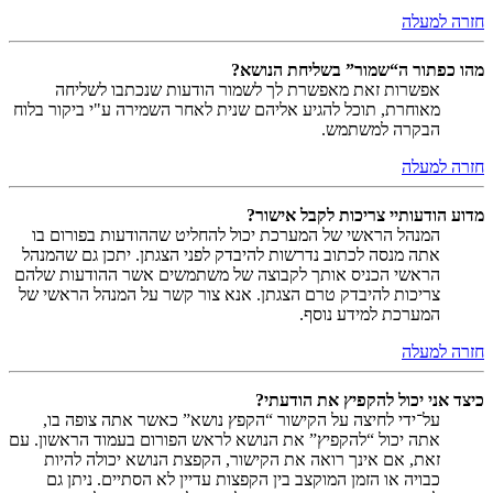
חזרה למעלה
מהו כפתור ה“שמור” בשליחת הנושא?
אפשרות זאת מאפשרת לך לשמור הודעות שנכתבו לשליחה
מאוחרת, תוכל להגיע אליהם שנית לאחר השמירה ע"י ביקור בלוח
הבקרה למשתמש.
חזרה למעלה
מדוע הודעותיי צריכות לקבל אישור?
המנהל הראשי של המערכת יכול להחליט שההודעות בפורום בו
אתה מנסה לכתוב נדרשות להיבדק לפני הצגתן. יתכן גם שהמנהל
הראשי הכניס אותך לקבוצה של משתמשים אשר ההודעות שלהם
צריכות להיבדק טרם הצגתן. אנא צור קשר על המנהל הראשי של
המערכת למידע נוסף.
חזרה למעלה
כיצד אני יכול להקפיץ את הודעתי?
על־ידי לחיצה על הקישור “הקפץ נושא” כאשר אתה צופה בו,
אתה יכול “להקפיץ” את הנושא לראש הפורום בעמוד הראשון. עם
זאת, אם אינך רואה את הקישור, הקפצת הנושא יכולה להיות
כבויה או הזמן המוקצב בין הקפצות עדיין לא הסתיים. ניתן גם