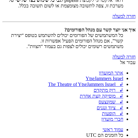
דואר אלקטרוני לקבוצת phpBB
לגבי כל שימוש בצד שלישי
של
מערכת זו, צפה לתשובה מצומצמת או לשום תשובה בכלל.
חזרה למעלה
איך אני יוצר קשר עם מנהל הפורומים?
כל המשתמשים של הפורומים יכולים להשתמש בטופס “יצירת
קשר”, אם מנהל הפורומים הפעיל אפשרות זו.
משתמשים רשומים יכולים לצפות גם בעמוד “הצוות”.
חזרה למעלה
עבור אל
אתר המועדון
YtseJammers Israel
↲ The Theatre of YtseJammers Israel
↲ רוק מתקדם
↲ מוסיקה קצת אחרת
↲ שמונצעס
↲ ציוד ונגנים
↲ הופעות
חברי מועדון
עמוד ראשי
כל הזמנים הם
UTC