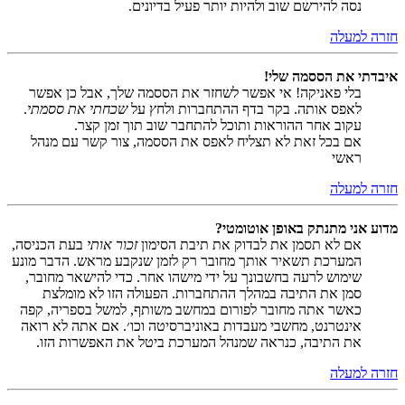
נסה להירשם שוב ולהיות יותר פעיל בדיונים.
חזרה למעלה
איבדתי את הססמה שלי!
בלי פאניקה! אי אפשר לשחזר את הססמה שלך, אבל כן אפשר
לאפס אותה. בקר בדף ההתחברות ולחץ על
שכחתי את ססמתי
.
עקוב אחר ההוראות ותוכל להתחבר שוב תוך זמן קצר.
אם בכל זאת לא תצליח לאפס את הססמה, צור קשר עם מנהל
ראשי
חזרה למעלה
מדוע אני מתנתק באופן אוטומטי?
אם לא תסמן את לבדוק את תיבת הסימון
זכור אותי
בעת הכניסה,
המערכת תשאיר אותך מחובר רק לזמן שנקבע מראש. הדבר מונע
שימוש לרעה בחשבונך על ידי מישהו אחר. כדי להישאר מחובר,
סמן את התיבה במהלך ההתחברות. הפעולה הזו לא מומלצת
כאשר אתה מחובר לפורום במחשב משותף, למשל בספריה, קפה
אינטרנט, מחשבי מעבדות באוניברסיטה וכו׳. אם אתה לא רואה
את התיבה, כנראה שמנהל המערכת ביטל את האפשרות הזו.
חזרה למעלה