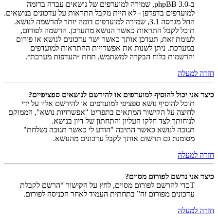
ב-phpBB 3.0, שמירה למועדפים של נושאים עבדה בדומה
למועדפים בדפדפן - לא היית מקבל התראות על עדכונים בנושאים.
החל מגרסה 3.1, שמירה למועדפים דומה יותר להרשמה לנושא.
תוכל לקבל התראות כאשר הנושא מתעדכן. הרשמה לפורום,
לעומת זאת, תעדכן אותך כאשר ישר עדכונים לנושא או פורום
במערכת. ניתן לשנות את אפשרויות ההתראות למועדפים
והרשמות בלוח הבקרה למשתמש, תחת ״העדפות מערכת״.
חזרה למעלה
כיצד אני יכול להוסיף למועדפים או להירשם לנושאים ספציפיים?
תוכל להוסיף נושא ספציפי למועדפים או להירשם אליו על ידי
לחיצה על הקישור המתאים בתפריט "אפשרויות נושא", הממוקם
לנוחותך לצד חלקו העליון והתחתון של דיון בנושא.
תגובה לנושא כאשר התיבה "הודע לי כאשר תגובה נשלחת"
מסומנת גם תרשום אותך לקבל עדכונים מהנושא.
חזרה למעלה
כיצד אני נרשם לפורום מסוים?
Tכדי להרשם לפורום מסוים, לחץ על הקישור “הרשם לקבלת
עדכונים מפורום זה” בתחתית העמוד לאחר הכניסה לפורום.
חזרה למעלה