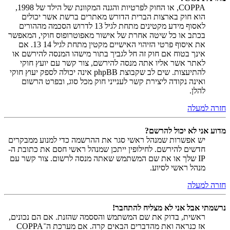
COPPA, או החוק לפרטיות והגנה המקוונת של הילד של 1998,
הוא חוק בארצות הברית הדורש מאתרים ברשת אשר יכולים
לאסוף מידע מקטינים מתחת לגיל 13 לדרוש הסכמה מההורים
בכתב או כל שיטה אחרת של אישור מאפוטרופוס חוקי, המאפשר
את איסוף פרטי הזיהוי האישיים מקטין מתחת לגיל 14 13. אם
אינך בטוח אם חוק זה חל לגביך בתור מישהו המנסה להירשם או
לאתר אשר אליו אתה מנסה להירשם, צור קשר עם יועץ חוקי
להתיעצות. שים לב שקבוצת phpBB אינה יכולה לספק יעוץ חוקי
ואינה נקודה ליצירת קשר לענייני חוק מכל סוג, ובפרט הרשום
להלן.
חזרה למעלה
מדוע אני לא יכול להרשם?
יש אפשרות שמנהל ראשי סגר את ההרשמה כדי למנוע ממבקרים
חדשים להירשם. לחילופין ייתכן שמנהל ראשי חסם את כתובת ה-
IP שלך או את שם המשתמש שאתה מנסה לרשום. צור קשר עם
מנהל ראשי לסיוע.
חזרה למעלה
נרשמתי אבל אני לא מצליח להתחבר!
ראשית, בדוק את שם המשתמש והססמה שהזנת. אם הם נכונים,
אז כנראה ואת מהדברים הבאים קרה. אם מערכת ה־COPPA