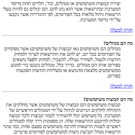
יצירת קבוצות משתמשים או מנהלים, וכד', תלויים תחת מייסד
המערכת ובהרשאות אשר הוא נתן להם. הם יכולים גם להיות בעלי
הרשאות ניהול מלאות בכל הפורומים, לפי ההגדרות אשר נקבעו
על־ידי מייסד המערכת.
חזרה למעלה
מה הם מנהלים?
מנהלים הם משתמשים (או קבוצות של משתמשים) אשר מפקחים
על הפורומים בכל יום. יש להם את ההרשאות לערוך ולמחוק
הודעות ולנעול, לשחרר נעילה, להעביר, למחוק ולפצל נושאים
בפורום אותו הם מנהלים. בדרך כלל, מנהלים נקבעו כדי למנוע
ממשתמשים מלצאת מהנושא או משליחת הודעות הפוגעות
בפורום.
חזרה למעלה
מה הם קבוצות משתמשים?
קבוצות משתמשים הם קבוצות של משתמשים אשר מחלקים את
הקהילה לחלקים הניתנים לניהול על־ידי המנהלים הראשיים של
המערכת. כל משתמש יכול להשתייך לכמה קבוצות ולכל קבוצה
יכולות להיקבע ההרשאות שלה. הן מספקות דרך קלה למנהלים
ראשיים לשנות הרשאות להרבה משתמשים בפעם אחת, כמו שינוי
הרשאות מנהל וקביעת גישות למשתמשים לפורומים פרטיים.