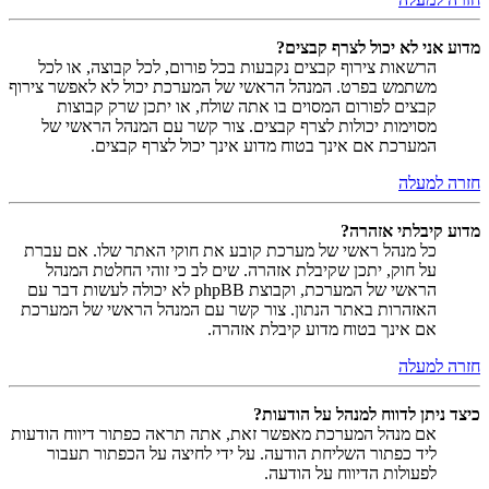
מדוע אני לא יכול לצרף קבצים?
הרשאות צירוף קבצים נקבעות בכל פורום, לכל קבוצה, או לכל
משתמש בפרט. המנהל הראשי של המערכת יכול לא לאפשר צירוף
קבצים לפורום המסוים בו אתה שולח, או יתכן שרק קבוצות
מסוימות יכולות לצרף קבצים. צור קשר עם המנהל הראשי של
המערכת אם אינך בטוח מדוע אינך יכול לצרף קבצים.
חזרה למעלה
מדוע קיבלתי אזהרה?
כל מנהל ראשי של מערכת קובע את חוקי האתר שלו. אם עברת
על חוק, יתכן שקיבלת אזהרה. שים לב כי זוהי החלטת המנהל
הראשי של המערכת, וקבוצת phpBB לא יכולה לעשות דבר עם
האזהרות באתר הנתון. צור קשר עם המנהל הראשי של המערכת
אם אינך בטוח מדוע קיבלת אזהרה.
חזרה למעלה
כיצד ניתן לדווח למנהל על הודעות?
אם מנהל המערכת מאפשר זאת, אתה תראה כפתור דיווח הודעות
ליד כפתור השליחת הודעה. על ידי לחיצה על הכפתור תעבור
לפעולות הדיווח על הודעה.