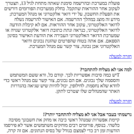
פועלת במערכת ובהרשמה סימנת שאתה מתחת לגיל 13, תצטרך
לעקוב אחר ההוראות שתקבל. בחלק ממערכות הפורומים דורשים
את הפעלת החשבון, על ידי דואר אלקטרוני או מנהל המערכת;
מידע זה מוצג במהלך ההרשמה. אם האישור להרשמה נשלח
לדואר האלקטרוני, עקוב אחר ההוראות. אם לא קיבלת הודעה
לדואר האלקטרוני, כנראה ונתת כתובת דואר אלקטרוני שגויה או
שמערכת הדואר האלקטרוני העבירה את הודעת האישור בסינון
הספאם. אם אתה בטוח שהפרטים שהזנת נכונים ודואר
האלקטרוני אכן נכונה, צור קשר עם מנהל המערכת.
חזרה למעלה
למה אני לא מצליח להתחבר?
Tיש כמה סיבות אפשריות לכך. קודם כל, ודא ששם המשתמש
והססמה שלך נכונים. אם הם נכונים, צור קשר עם מנהל ראשי כדי
לוודא שלא נחסמת. לחילופין, יכול להיות שיש שגיאה בהגדרות
האתר שהמנהלים שלו יצטרכו לתקן.
חזרה למעלה
נרשמתי בעבר אבל אני לא מצליח להתחבר יותר?!
קיימת אפשרות שמנהל ראשי כיבה או מחק את חשבונך מסיבה
כלשהי. בנוסף, פורומים רבים מוחקים משתמשים אשר לא פירסמו
הודעות זמן רב כדי לצמצם בגודל של בסיס הנתונים. אם זה קרה,