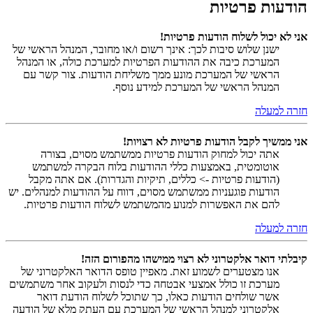
הודעות פרטיות
אני לא יכול לשלוח הודעות פרטיות!
ישנן שלוש סיבות לכך: אינך רשום ו/או מחובר, המנהל הראשי של
המערכת כיבה את ההודעות הפרטיות למערכת כולה, או המנהל
הראשי של המערכת מונע ממך משליחת הודעות. צור קשר עם
המנהל הראשי של המערכת למידע נוסף.
חזרה למעלה
אני ממשיך לקבל הודעות פרטיות לא רצויות!
אתה יכול למחוק הודעות פרטיות ממשתמש מסוים, בצורה
אוטומטית, באמצעות כללי ההודעות בלוח הבקרה למשתמש
(הודעות פרטיות -> כללים, תיקיות והגדרות). אם אתה מקבל
הודעות פוגעניות ממשתמש מסוים, דווח על ההודעות למנהלים. יש
להם את האפשרות למנוע מהמשתמש לשלוח הודעות פרטיות.
חזרה למעלה
קיבלתי דואר אלקטרוני לא רצוי ממישהו מהפורום הזה!
אנו מצטערים לשמוע זאת. מאפיין טופס הדואר האלקטרוני של
מערכת זו כולל אמצעי אבטחה כדי לנסות ולעקוב אחר משתמשים
אשר שולחים הודעות כאלו, כך שתוכל לשלוח הודעת דואר
אלקטרוני למנהל הראשי של המערכת עם העתק מלא של הודעה