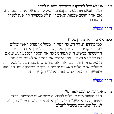
מדוע אני לא יכול להוסיף אפשרויות נוספות לסקר?
גבול האפשרויות בסקר נקבע ע"י שיקול דעתו של מנהל המערכת.
אם אתה חושב שכמות האפשרויות לא מספיקה לך, פנה למנהל
המערכת.
חזרה למעלה
כיצד אני ערוך או מוחק סקר?
כמו בהודעות, רק השולח המקורי, מנהל או מנהל ראשי יכולים
לערוך סקרים. כדי לערוך סקר, לחץ כדי לערוך את ההודעה
הראשונה בנושא. היא תמיד מכילה את הסקר הנקבע לנושא. אם
אף אחד לא הצביע, ניתן למחוק את הסקר או לשנות כל אחת
מהאפשרויות שלו. עם זאת, אם משתמשים כבר הצביעו בסקר, רק
מנהלים או מנהלים ראשיים יכולים לערוך או למחוק אותו. כך נמנע
מאפשרויות הסקר להשתנות באמצע תקופת הסקר.
חזרה למעלה
מדוע איני יכול להיכנס לפורום?
חלק מהפורומים מוגבלים לקבוצות משתמשים מסוימות. בכדי
לצפות, לקרוא, לשלוח או לערוך אתה צריך גישות מסוימות, פנה
למנהל המערכת בשביל לקבלם.
חזרה למעלה