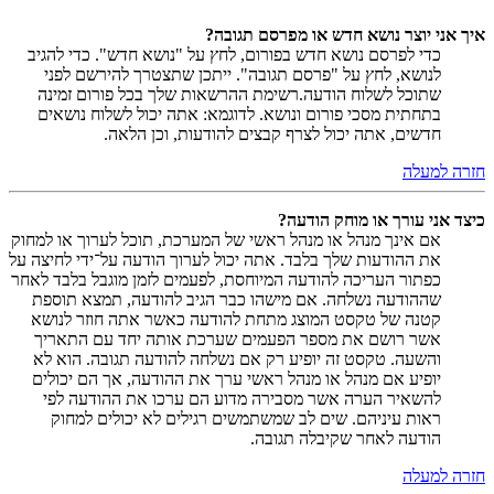
איך אני יוצר נושא חדש או מפרסם תגובה?
כדי לפרסם נושא חדש בפורום, לחץ על "נושא חדש". כדי להגיב
לנושא, לחץ על "פרסם תגובה". ייתכן שתצטרך להירשם לפני
שתוכל לשלוח הודעה.רשימת ההרשאות שלך בכל פורום זמינה
בתחתית מסכי פורום ונושא. לדוגמא: אתה יכול לשלוח נושאים
חדשים, אתה יכול לצרף קבצים להודעות, וכן הלאה.
חזרה למעלה
כיצד אני עורך או מוחק הודעה?
אם אינך מנהל או מנהל ראשי של המערכת, תוכל לערוך או למחוק
את ההודעות שלך בלבד. אתה יכול לערוך הודעה על־ידי לחיצה על
כפתור העריכה להודעה המיוחסת, לפעמים לזמן מוגבל בלבד לאחר
שההודעה נשלחה. אם מישהו כבר הגיב להודעה, תמצא תוספת
קטנה של טקסט המוצג מתחת להודעה כאשר אתה חוזר לנושא
אשר רושם את מספר הפעמים שערכת אותה יחד עם התאריך
והשעה. טקסט זה יופיע רק אם נשלחה להודעה תגובה. הוא לא
יופיע אם מנהל או מנהל ראשי ערך את ההודעה, אך הם יכולים
להשאיר הערה אשר מסבירה מדוע הם ערכו את ההודעה לפי
ראות עיניהם. שים לב שמשתמשים רגילים לא יכולים למחוק
הודעה לאחר שקיבלה תגובה.
חזרה למעלה