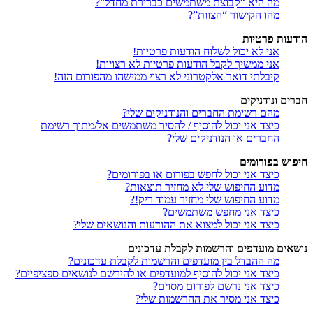
מה היא “קבוצת משתמשים כברירת מחדל”?
מהו הקישור “הצוות”?
הודעות פרטיות
אני לא יכול לשלוח הודעות פרטיות!
אני ממשיך לקבל הודעות פרטיות לא רצויות!
קיבלתי דואר אלקטרוני לא רצוי ממישהו מהפורום הזה!
חברים ונודניקים
מהם רשימת החברים והנודניקים שלי?
כיצד אני יכול להוסיף / להסיר משתמשים אל/מתוך רשימת
החברים או הנודניקים שלי?
חיפוש בפורומים
כיצד אני יכול לחפש בפורום או בפורומים?
מדוע החיפוש שלי לא מחזיר תוצאות?
מדוע החיפוש שלי מחזיר עמוד ריק!?
כיצד אני מחפש משתמשים?
כיצד אני יכול למצוא את ההודעות והנושאים שלי?
נושאים מועדפים והרשמות לקבלת עדכונים
מה ההבדל בין מועדפים והרשמות לקבלת עדכונים?
כיצד אני יכול להוסיף למועדפים או להירשם לנושאים ספציפיים?
כיצד אני נרשם לפורום מסוים?
כיצד אני מסיר את ההרשמות שלי?