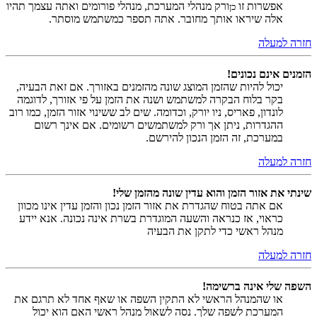
אפשרות זו
ורק מנהלי המערכת, מנהלי פורומים ואתה עצמך תהיו
כן
אלה שיראו אותך מחובר. אתה תספר כמשתמש מוסתר.
חזרה למעלה
הזמנים אינם נכונים!
יכול להיות שהזמן המוצג שונה מהזמנים באזורך. אם זאת הבעיה,
בקר בלוח הבקרה למשתמש ושנה את הזמן על פי אזורך, לדוגמה
לונדון, פאריס, ניו יורק, וכדומה. שים לב ששינוי אזור הזמן, כמו רוב
ההגדרות, ניתן אך ורק למשתמשים רשומים. אם אינך רשום
במערכת, זה הזמן הנכון להירשם.
חזרה למעלה
שינתי את אזור הזמן והוא עדין שונה מהזמן שלי!
אם אתה בטוח שהגדרת את אזור הזמן נכון והזמן עדין אינו מכוון
כראוי, אז כנראה והשעה המוגדרת בשרת אינה נכונה. אנא יידע
מנהל ראשי כדי לתקן את הבעיה
חזרה למעלה
השפה שלי אינה ברשימה!
או שהמנהל הראשי לא התקין השפה או שאף אחד לא תרגם את
המערכת לשפה שלך. נסה לשאול מנהל ראשי האם הוא יכול