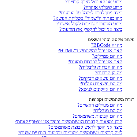
מדוע אני לא יכול לצרף קבצים?
מדוע קיבלתי אזהרה?
כיצד ניתן לדווח למנהל על הודעות?
מהו כפתור ה“שמור” בשליחת הנושא?
מדוע הודעותיי צריכות לקבל אישור?
כיצד אני יכול להקפיץ את הודעתי?
עיצוב טקסט וסוגי נושאים
מה זה BBCode?
האם אני יכול להשתמש ב־HTML?
מה הם סמיילים?
האם אני יכול לפרסם תמונות?
מה הן הכרזות גלובליות?
מה הן הכרזות?
מה הם נושאים דביקים?
מה הם נושאים נעולים?
מה הם אייקונים לנושא?
רמות משתמשים וקבוצות
מה הם מנהלים ראשיים?
מה הם מנהלים?
מה הם קבוצות משתמשים?
היכן נמצאות קבוצות המשתמשים וכיצד אני מצטרף לאחת?
כיצד אני הופך לראש קבוצת משתמשים?
למה קבוצות משתמשים מסוימות מופיעות בצבעים שונים?