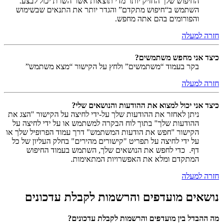
החיפוש שלך החזיק יותר מדי תוצאות אשר השרת יכול לבצע.
השתמש ב“חיפוש מתקדם” והגדר יותר את התנאים שבשימוש
והפורומים בהם אתה מחפש.
חזרה למעלה
כיצד אני מחפש משתמשים?
בקר בעמוד “משתמשים” ולחץ על הקישור “מצא משתמש”
חזרה למעלה
כיצד אני יכול למצוא את ההודעות והנושאים שלי?
ניתן לאחזר את ההודעות שלך על-ידי לחיצה על הקישור "הצג את
ההודעות שלך" בתוך לוח הבקרה למשתמש או על ידי לחיצה על
הקישור "חפש את הודעות המשתמש" דרך עמוד הפרופיל שלך או
על ידי לחיצה על תפריט "קישורים מהירים" בחלק העליון של כל
דף. כדי לחפש את הנושאים שלך, השתמש בעמוד החיפוש
המתקדם ומלא את האפשרויות המתאימות.
חזרה למעלה
נושאים מועדפים והרשמות לקבלת עדכונים
מה ההבדל בין מועדפים והרשמות לקבלת עדכונים?