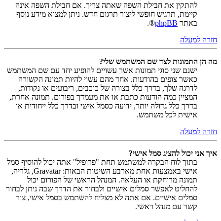
להתקין את חבילת השפה שאתה צריך. אם חבילת השפה אינה
קיימת, תרגיש חופשי ליצור תרגום חדש. ניתן למצוא מידע נוסף
באתר
phpBB
®.
חזרה למעלה
מה הן התמונות לצד שם המשתמש שלי?
ישנם שני סוגי תמונות אשר עשויים להופיע יחד עם שם המשתמש
כאשר צופים בהודעות. אחד מהם עשוי להיות תמונה הקשורה
לדרגה שלך, בדרך כלל בצורה של כוכבים, ריבועים או נקודות,
המציין כמה הודעות כתבת או את מעמדך בפורום. תמונה אחרת,
בדרך כלל גדולה יותר, ידועה כסמל אישי ובדרך כלל ייחודית או
אישית לכל משתמש.
חזרה למעלה
איך אני יכול להציג סמל אישי?
בתוך לוח הבקרה למשתמש תחת "פרופיל" אתה יכול להוסיף סמל
אישי באמצעות אחת מארבע השיטות הבאות: Gravatar, גלריה,
תמונה מרוחקת או העלאה. המנהל הראשי של הפורום יכול
להחליט לאפשר סמלים אישיים ולבחור את הדרך שבה ניתן לבחור
סמלים אישיים. אם אתה לא מצליח להשתמש בסמל אישי, צור
קשר עם מנהל ראשי.