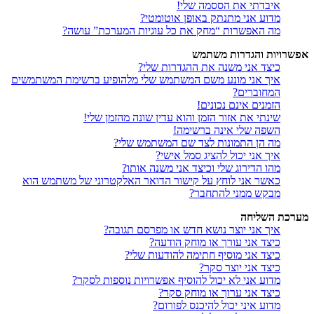
איבדתי את הססמה שלי!
מדוע אני מתנתק באופן אוטומטי?
מה האפשרות “מחק את כל עוגיות המערכת” עושה?
אפשרויות והגדרות משתמש
כיצד אני משנה את ההגדרות שלי?
איך אני מונע משם המשתמש שלי מלהופיע ברשימת המשתמשים
המחוברים?
הזמנים אינם נכונים!
שינתי את אזור הזמן והוא עדין שונה מהזמן שלי!
השפה שלי אינה ברשימה!
מה הן התמונות לצד שם המשתמש שלי?
איך אני יכול להציג סמל אישי?
מהו הדירוג שלי וכיצד אני משנה אותו?
כאשר אני לוחץ על קישור הדואר האלקטרוני של משתמש הוא
מבקש ממני להתחבר?
מערכת השליחה
איך אני יוצר נושא חדש או מפרסם תגובה?
כיצד אני עורך או מוחק הודעה?
כיצד אני מוסיף חתימה להודעות שלי?
כיצד אני יוצר סקר?
מדוע אני לא יכול להוסיף אפשרויות נוספות לסקר?
כיצד אני ערוך או מוחק סקר?
מדוע איני יכול להיכנס לפורום?