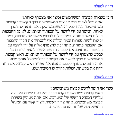
חזרה למעלה
היכן נמצאות קבוצות המשתמשים וכיצד אני מצטרף לאחת?
אתה יכול לצפות בכל קבוצות המשתמשים דרך הקישור “קבוצות
משתמשים” בלוח הבקרה למשתמש שלך. אם תרצה להצטרף
לאחת, המשך על־ידי לחיצה על הכפתור המתאים. לא כל הקבוצות
בעלות גישה פתוחה. כמה יכולות לדרוש אישור להצטרפות, כמה
יכולות להיות סגורות וכמה יכולות אף להסתיר את חברי הקבוצה.
אם הקבוצה פתוחה, אתה יכול להצטרף אליה על־ידי לחיצה על
הכפתור המתאים. אם קבוצה דורשת אישור להצטרפות תוכל
לבקש להצטרף על־ידי לחיצה על הכפתור המתאים. ראש קבוצת
המשתמשים צריך לאשר את בקשתך ויכול לשאול אותך מדוע
אתה רוצה להצטרף לקבוצה. אנא אל תטריד ראש קבוצה אם הוא
דחה את בקשתך. יכולות להיות לו הסיבות שלו.
חזרה למעלה
כיצד אני הופך לראש קבוצת משתמשים?
ראש קבוצת משתמשים נקבע בדרך כלל בעת יצירת הקבוצה
על־ידי המנהל הראשי של המערכת. אם אתה מעוניין ביצירת
קבוצת משתמשים, אתה צריך ראשית ליצור קשר עם המנהל
הראשי. נסה שליחת הודעה פרטית.