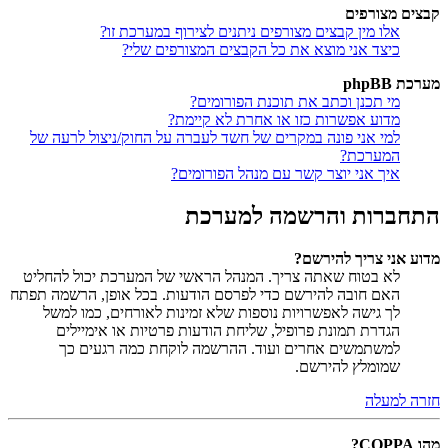
קבצים מצורפים
אלו מין קבצים מצורפים ניתנים לצירוף במערכת זו?
כיצד אני מוצא את כל הקבצים המצורפים שלי?
מערכת phpBB
מי תכנן וכתב את תוכנת הפורומים?
מדוע אפשרות כזו או אחרת לא קיימת?
למי אני פונה במקרים של חשד לעברה על החוק/ניצול לרעה של
המערכת?
איך אני יוצר קשר עם מנהל הפורומים?
התחברות והרשמה למערכת
מדוע אני צריך להירשם?
לא בטוח שאתה צריך. המנהל הראשי של המערכת יכול להחליט
האם חובה להירשם כדי לפרסם הודעות. בכל אופן, הרשמה תפתח
לך גישה לאפשרויות נוספות שלא זמינות לאורחים, כמו למשל
הגדרת תמונת פרופיל, שליחת הודעות פרטיות או אימיילים
למשתמשים אחרים ועוד. ההרשמה לוקחת כמה רגעים כך
שמומלץ להירשם.
חזרה למעלה
מהו COPPA?