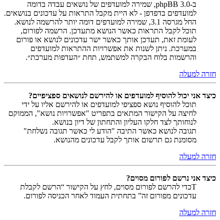
ב-phpBB 3.0, שמירה למועדפים של נושאים עבדה בדומה
למועדפים בדפדפן - לא היית מקבל התראות על עדכונים בנושאים.
החל מגרסה 3.1, שמירה למועדפים דומה יותר להרשמה לנושא.
תוכל לקבל התראות כאשר הנושא מתעדכן. הרשמה לפורום,
לעומת זאת, תעדכן אותך כאשר ישר עדכונים לנושא או פורום
במערכת. ניתן לשנות את אפשרויות ההתראות למועדפים
והרשמות בלוח הבקרה למשתמש, תחת ״העדפות מערכת״.
חזרה למעלה
כיצד אני יכול להוסיף למועדפים או להירשם לנושאים ספציפיים?
תוכל להוסיף נושא ספציפי למועדפים או להירשם אליו על ידי
לחיצה על הקישור המתאים בתפריט "אפשרויות נושא", הממוקם
לנוחותך לצד חלקו העליון והתחתון של דיון בנושא.
תגובה לנושא כאשר התיבה "הודע לי כאשר תגובה נשלחת"
מסומנת גם תרשום אותך לקבל עדכונים מהנושא.
חזרה למעלה
כיצד אני נרשם לפורום מסוים?
Tכדי להרשם לפורום מסוים, לחץ על הקישור “הרשם לקבלת
עדכונים מפורום זה” בתחתית העמוד לאחר הכניסה לפורום.
חזרה למעלה