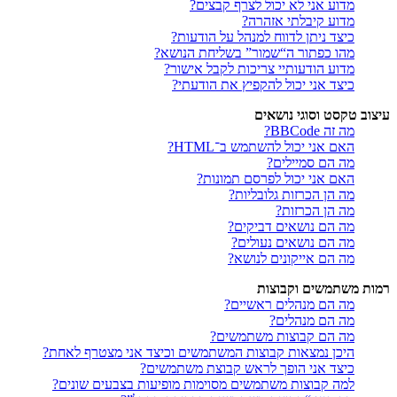
מדוע אני לא יכול לצרף קבצים?
מדוע קיבלתי אזהרה?
כיצד ניתן לדווח למנהל על הודעות?
מהו כפתור ה“שמור” בשליחת הנושא?
מדוע הודעותיי צריכות לקבל אישור?
כיצד אני יכול להקפיץ את הודעתי?
עיצוב טקסט וסוגי נושאים
מה זה BBCode?
האם אני יכול להשתמש ב־HTML?
מה הם סמיילים?
האם אני יכול לפרסם תמונות?
מה הן הכרזות גלובליות?
מה הן הכרזות?
מה הם נושאים דביקים?
מה הם נושאים נעולים?
מה הם אייקונים לנושא?
רמות משתמשים וקבוצות
מה הם מנהלים ראשיים?
מה הם מנהלים?
מה הם קבוצות משתמשים?
היכן נמצאות קבוצות המשתמשים וכיצד אני מצטרף לאחת?
כיצד אני הופך לראש קבוצת משתמשים?
למה קבוצות משתמשים מסוימות מופיעות בצבעים שונים?