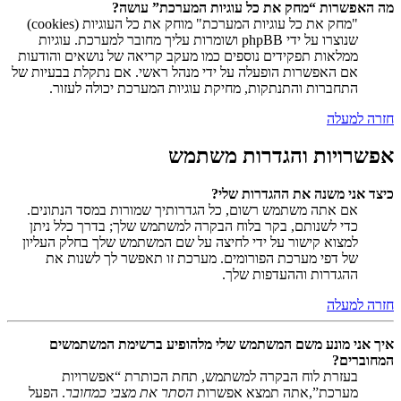
מה האפשרות “מחק את כל עוגיות המערכת” עושה?
"מחק את כל עוגיות המערכת" מוחק את כל העוגיות (cookies)
שנוצרו על ידי phpBB ושומרות עליך מחובר למערכת. עוגיות
ממלאות תפקידים נוספים כמו מעקב קריאה של נושאים והודעות
אם האפשרות הופעלה על ידי מנהל ראשי. אם נתקלת בבעיות של
התחברות והתנתקות, מחיקת עוגיות המערכת יכולה לעזור.
חזרה למעלה
אפשרויות והגדרות משתמש
כיצד אני משנה את ההגדרות שלי?
אם אתה משתמש רשום, כל הגדרותיך שמורות במסד הנתונים.
כדי לשנותם, בקר בלוח הבקרה למשתמש שלך; בדרך כלל ניתן
למצוא קישור על ידי לחיצה על שם המשתמש שלך בחלק העליון
של דפי מערכת הפורומים. מערכת זו תאפשר לך לשנות את
ההגדרות וההעדפות שלך.
חזרה למעלה
איך אני מונע משם המשתמש שלי מלהופיע ברשימת המשתמשים
המחוברים?
בעזרת לוח הבקרה למשתמש, תחת הכותרת “אפשרויות
מערכת”,אתה תמצא אפשרות
הסתר את מצבי כמחובר
. הפעל