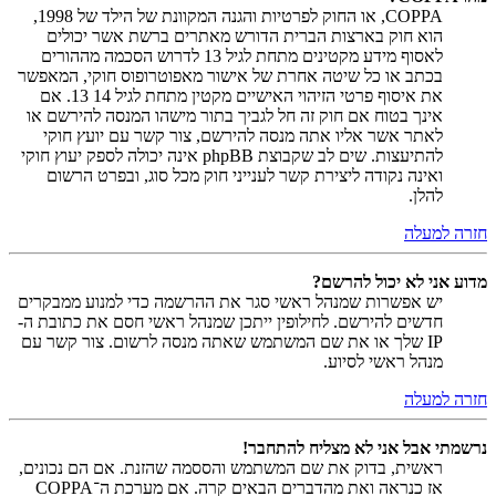
COPPA, או החוק לפרטיות והגנה המקוונת של הילד של 1998,
הוא חוק בארצות הברית הדורש מאתרים ברשת אשר יכולים
לאסוף מידע מקטינים מתחת לגיל 13 לדרוש הסכמה מההורים
בכתב או כל שיטה אחרת של אישור מאפוטרופוס חוקי, המאפשר
את איסוף פרטי הזיהוי האישיים מקטין מתחת לגיל 14 13. אם
אינך בטוח אם חוק זה חל לגביך בתור מישהו המנסה להירשם או
לאתר אשר אליו אתה מנסה להירשם, צור קשר עם יועץ חוקי
להתיעצות. שים לב שקבוצת phpBB אינה יכולה לספק יעוץ חוקי
ואינה נקודה ליצירת קשר לענייני חוק מכל סוג, ובפרט הרשום
להלן.
חזרה למעלה
מדוע אני לא יכול להרשם?
יש אפשרות שמנהל ראשי סגר את ההרשמה כדי למנוע ממבקרים
חדשים להירשם. לחילופין ייתכן שמנהל ראשי חסם את כתובת ה-
IP שלך או את שם המשתמש שאתה מנסה לרשום. צור קשר עם
מנהל ראשי לסיוע.
חזרה למעלה
נרשמתי אבל אני לא מצליח להתחבר!
ראשית, בדוק את שם המשתמש והססמה שהזנת. אם הם נכונים,
אז כנראה ואת מהדברים הבאים קרה. אם מערכת ה־COPPA