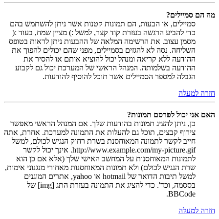
מה הם סמיילים?
סמיילים, או הבעות, הם תמונות קטנות אשר ניתן להשתמש בהם
כדי להביע הרגשה בעזרת קוד קצר, למשל :) מציין שמח, בעוד :(
מסמן עצוב. את הרשימה המלאה של ההבעות ניתן לראות בטופס
השליחה. נסה לא להגזים בסמיילים, מפני שהם יכולים להפוך את
ההודעה ללא קריאה ומנהל יכול להוציא אותם או להסיר את
ההודעה בשלמותה. המנהל הראשי של המערכת יכול גם לקבוע
הגבלה למספר הסמיילים אשר תוכל להוסיף להודעות.
חזרה למעלה
האם אני יכול לפרסם תמונות?
כן, ניתן להציג תמונות בהודעות שלך. אם המנהל הראשי מאפשר
צירוף קבצים, תוכל גם להעלות את התמונה למערכת. אחרת, אתה
חייב לקשר לתמונה המאוחסנת בשרת רחוק הנגיש לכולם, למשל
http://www.example.com/my-picture.gif. אינך יכול לקשר
לתמונות המאוחסנות על המחשב האישי שלך (אלא אם כן הוא
שרת הנגיש לכולם) ולא תמונות המאוחסנות מאחורי מנגנוני אימות,
למשל תיבות הדואר של hotmail או yahoo, אתרים המוגנים
בססמה, וכד'. כדי להציג את התמונה בעזרת התג [img] של
BBCode.
חזרה למעלה