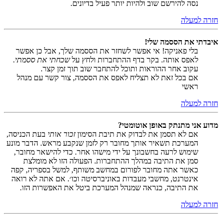
נסה להירשם שוב ולהיות יותר פעיל בדיונים.
חזרה למעלה
איבדתי את הססמה שלי!
בלי פאניקה! אי אפשר לשחזר את הססמה שלך, אבל כן אפשר
לאפס אותה. בקר בדף ההתחברות ולחץ על
שכחתי את ססמתי
.
עקוב אחר ההוראות ותוכל להתחבר שוב תוך זמן קצר.
אם בכל זאת לא תצליח לאפס את הססמה, צור קשר עם מנהל
ראשי
חזרה למעלה
מדוע אני מתנתק באופן אוטומטי?
אם לא תסמן את לבדוק את תיבת הסימון
זכור אותי
בעת הכניסה,
המערכת תשאיר אותך מחובר רק לזמן שנקבע מראש. הדבר מונע
שימוש לרעה בחשבונך על ידי מישהו אחר. כדי להישאר מחובר,
סמן את התיבה במהלך ההתחברות. הפעולה הזו לא מומלצת
כאשר אתה מחובר לפורום במחשב משותף, למשל בספריה, קפה
אינטרנט, מחשבי מעבדות באוניברסיטה וכו׳. אם אתה לא רואה
את התיבה, כנראה שמנהל המערכת ביטל את האפשרות הזו.
חזרה למעלה