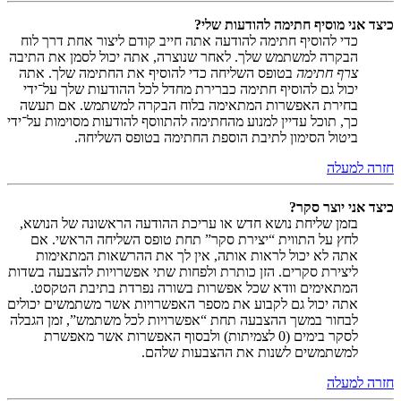
כיצד אני מוסיף חתימה להודעות שלי?
כדי להוסיף חתימה להודעה אתה חייב קודם ליצור אחת דרך לוח
הבקרה למשתמש שלך. לאחר שנוצרה, אתה יכול לסמן את התיבה
צרף חתימה
בטופס השליחה כדי להוסיף את החתימה שלך. אתה
יכול גם להוסיף חתימה כברירת מחדל לכל ההודעות שלך על־ידי
בחירת האפשרות המתאימה בלוח הבקרה למשתמש. אם תעשה
כך, תוכל עדיין למנוע מהחתימה להתווסף להודעות מסוימות על־ידי
ביטול הסימון לתיבת הוספת החתימה בטופס השליחה.
חזרה למעלה
כיצד אני יוצר סקר?
בזמן שליחת נושא חדש או עריכת ההודעה הראשונה של הנושא,
לחץ על התווית “יצירת סקר” תחת טופס השליחה הראשי. אם
אתה לא יכול לראות אותה, אין לך את ההרשאות המתאימות
ליצירת סקרים. הזן כותרת ולפחות שתי אפשרויות להצבעה בשדות
המתאימים וודא שכל אפשרות בשורה נפרדת בתיבת הטקסט.
אתה יכול גם לקבוע את מספר האפשרויות אשר משתמשים יכולים
לבחור במשך ההצבעה תחת “אפשרויות לכל משתמש”, זמן הגבלה
לסקר בימים (0 לצמיתות) ולבסוף האפשרות אשר מאפשרת
למשתמשים לשנות את ההצבעות שלהם.
חזרה למעלה