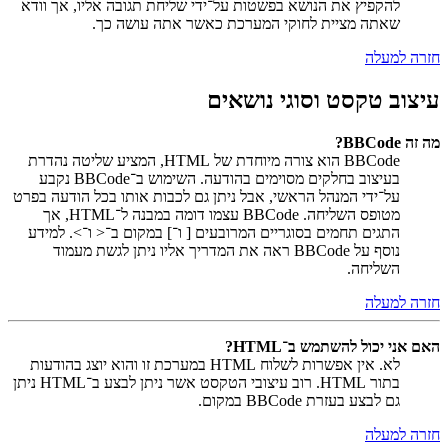
להקפיץ את הנושא בפשטות על־ידי שליחת תגובה אליו, אך וודא
שאתה מציית לחוקי המערכת כאשר אתה עושה כך.
חזרה למעלה
עיצוב טקסט וסוגי נושאים
מה זה BBCode?
BBCode הוא צורה מיוחדת של HTML, המציע שליטה נהדרת
בעיצוב בחלקים מסוימים בהודעה. השימוש ב־BBCode נקבע
על־ידי המנהל הראשי, אבל ניתן גם לכבות אותו בכל הודעה בפרט
מטופס השליחה. BBCode עצמו דומה במבנה ל־HTML, אך
התגים תחמים בסוגריים המרובעים [ ו־] במקום ב־< ו־>. למידע
נוסף על BBCode ראה את המדריך אליו ניתן לגשת מעמוד
השליחה.
חזרה למעלה
האם אני יכול להשתמש ב־HTML?
לא. אין אפשרות לשלוח HTML במערכת זו והוא יוצג בהודעות
בתור HTML. רוב עיצובי הטקסט אשר ניתן לבצע ב־HTML ניתן
גם לבצע בעזרת BBCode במקום.
חזרה למעלה