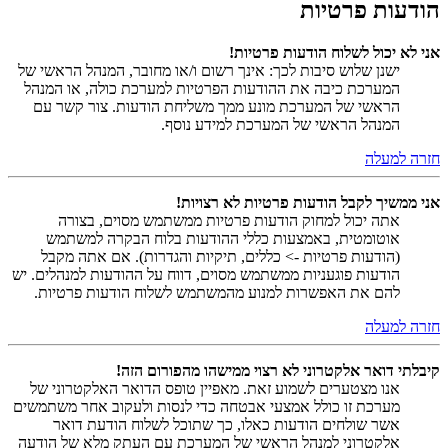
הודעות פרטיות
אני לא יכול לשלוח הודעות פרטיות!
ישנן שלוש סיבות לכך: אינך רשום ו/או מחובר, המנהל הראשי של
המערכת כיבה את ההודעות הפרטיות למערכת כולה, או המנהל
הראשי של המערכת מונע ממך משליחת הודעות. צור קשר עם
המנהל הראשי של המערכת למידע נוסף.
חזרה למעלה
אני ממשיך לקבל הודעות פרטיות לא רצויות!
אתה יכול למחוק הודעות פרטיות ממשתמש מסוים, בצורה
אוטומטית, באמצעות כללי ההודעות בלוח הבקרה למשתמש
(הודעות פרטיות -> כללים, תיקיות והגדרות). אם אתה מקבל
הודעות פוגעניות ממשתמש מסוים, דווח על ההודעות למנהלים. יש
להם את האפשרות למנוע מהמשתמש לשלוח הודעות פרטיות.
חזרה למעלה
קיבלתי דואר אלקטרוני לא רצוי ממישהו מהפורום הזה!
אנו מצטערים לשמוע זאת. מאפיין טופס הדואר האלקטרוני של
מערכת זו כולל אמצעי אבטחה כדי לנסות ולעקוב אחר משתמשים
אשר שולחים הודעות כאלו, כך שתוכל לשלוח הודעת דואר
אלקטרוני למנהל הראשי של המערכת עם העתק מלא של הודעה