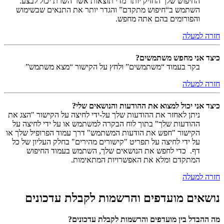
החיפוש שלך החזיק יותר מדי תוצאות אשר השרת יכול לבצע.
השתמש ב“חיפוש מתקדם” והגדר יותר את התנאים שבשימוש
והפורומים בהם אתה מחפש.
חזרה למעלה
כיצד אני מחפש משתמשים?
בקר בעמוד “משתמשים” ולחץ על הקישור “מצא משתמש”
חזרה למעלה
כיצד אני יכול למצוא את ההודעות והנושאים שלי?
ניתן לאחזר את ההודעות שלך על-ידי לחיצה על הקישור "הצג את
ההודעות שלך" בתוך לוח הבקרה למשתמש או על ידי לחיצה על
הקישור "חפש את הודעות המשתמש" דרך עמוד הפרופיל שלך או
על ידי לחיצה על תפריט "קישורים מהירים" בחלק העליון של כל
דף. כדי לחפש את הנושאים שלך, השתמש בעמוד החיפוש
המתקדם ומלא את האפשרויות המתאימות.
חזרה למעלה
נושאים מועדפים והרשמות לקבלת עדכונים
מה ההבדל בין מועדפים והרשמות לקבלת עדכונים?