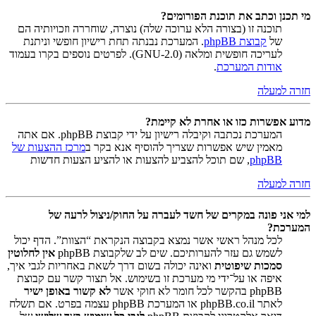
מי תכנן וכתב את תוכנת הפורומים?
תוכנה זו (בצורה הלא ערוכה שלה) נוצרה, שוחררה וזכויותיה הם
של
קבוצת phpBB
. המערכת נבנתה תחת רישיון חופשי וניתנת
לעריכה חופשית ומלאה (GNU-2.0). לפרטים נוספים בקרו בעמוד
אודות המערכת
.
חזרה למעלה
מדוע אפשרות כזו או אחרת לא קיימת?
המערכת נכתבה וקיבלה רישיון על ידי קבוצת phpBB. אם אתה
מאמין שיש אפשרות שצריך להוסיף אנא בקר ב
מרכז ההצעות של
phpBB
, שם תוכל להצביע להצעות או להציע הצעות חדשות
חזרה למעלה
למי אני פונה במקרים של חשד לעברה על החוק/ניצול לרעה של
המערכת?
לכל מנהל ראשי אשר נמצא בקבוצה הנקראת “הצוות”. הדף יכול
לשמש גם עזר להערותיכם. שים לב שלקבוצת phpBB
אין לחלוטין
סמכות שיפוטית
ואינה יכולה בשום דרך לשאת באחריות לגבי איך,
איפה או על־ידי מי מערכת זו בשימוש. אל תצור קשר עם קבוצת
phpBB בהקשר לכל חומר לא חוקי אשר
לא קשור באופן ישיר
לאתר phpBB.co.il או המערכת phpBB עצמה בפרט. אם תשלח