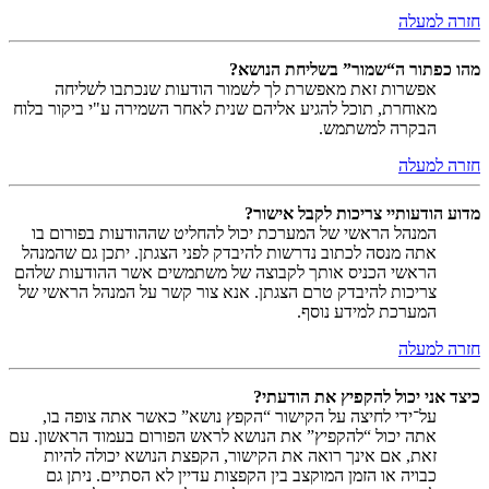
חזרה למעלה
מהו כפתור ה“שמור” בשליחת הנושא?
אפשרות זאת מאפשרת לך לשמור הודעות שנכתבו לשליחה
מאוחרת, תוכל להגיע אליהם שנית לאחר השמירה ע"י ביקור בלוח
הבקרה למשתמש.
חזרה למעלה
מדוע הודעותיי צריכות לקבל אישור?
המנהל הראשי של המערכת יכול להחליט שההודעות בפורום בו
אתה מנסה לכתוב נדרשות להיבדק לפני הצגתן. יתכן גם שהמנהל
הראשי הכניס אותך לקבוצה של משתמשים אשר ההודעות שלהם
צריכות להיבדק טרם הצגתן. אנא צור קשר על המנהל הראשי של
המערכת למידע נוסף.
חזרה למעלה
כיצד אני יכול להקפיץ את הודעתי?
על־ידי לחיצה על הקישור “הקפץ נושא” כאשר אתה צופה בו,
אתה יכול “להקפיץ” את הנושא לראש הפורום בעמוד הראשון. עם
זאת, אם אינך רואה את הקישור, הקפצת הנושא יכולה להיות
כבויה או הזמן המוקצב בין הקפצות עדיין לא הסתיים. ניתן גם