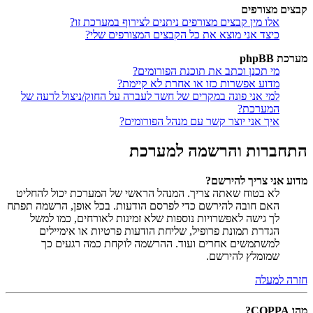
קבצים מצורפים
אלו מין קבצים מצורפים ניתנים לצירוף במערכת זו?
כיצד אני מוצא את כל הקבצים המצורפים שלי?
מערכת phpBB
מי תכנן וכתב את תוכנת הפורומים?
מדוע אפשרות כזו או אחרת לא קיימת?
למי אני פונה במקרים של חשד לעברה על החוק/ניצול לרעה של
המערכת?
איך אני יוצר קשר עם מנהל הפורומים?
התחברות והרשמה למערכת
מדוע אני צריך להירשם?
לא בטוח שאתה צריך. המנהל הראשי של המערכת יכול להחליט
האם חובה להירשם כדי לפרסם הודעות. בכל אופן, הרשמה תפתח
לך גישה לאפשרויות נוספות שלא זמינות לאורחים, כמו למשל
הגדרת תמונת פרופיל, שליחת הודעות פרטיות או אימיילים
למשתמשים אחרים ועוד. ההרשמה לוקחת כמה רגעים כך
שמומלץ להירשם.
חזרה למעלה
מהו COPPA?