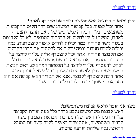
חזרה למעלה
היכן נמצאות קבוצות המשתמשים וכיצד אני מצטרף לאחת?
אתה יכול לצפות בכל קבוצות המשתמשים דרך הקישור “קבוצות
משתמשים” בלוח הבקרה למשתמש שלך. אם תרצה להצטרף
לאחת, המשך על־ידי לחיצה על הכפתור המתאים. לא כל הקבוצות
בעלות גישה פתוחה. כמה יכולות לדרוש אישור להצטרפות, כמה
יכולות להיות סגורות וכמה יכולות אף להסתיר את חברי הקבוצה.
אם הקבוצה פתוחה, אתה יכול להצטרף אליה על־ידי לחיצה על
הכפתור המתאים. אם קבוצה דורשת אישור להצטרפות תוכל
לבקש להצטרף על־ידי לחיצה על הכפתור המתאים. ראש קבוצת
המשתמשים צריך לאשר את בקשתך ויכול לשאול אותך מדוע
אתה רוצה להצטרף לקבוצה. אנא אל תטריד ראש קבוצה אם הוא
דחה את בקשתך. יכולות להיות לו הסיבות שלו.
חזרה למעלה
כיצד אני הופך לראש קבוצת משתמשים?
ראש קבוצת משתמשים נקבע בדרך כלל בעת יצירת הקבוצה
על־ידי המנהל הראשי של המערכת. אם אתה מעוניין ביצירת
קבוצת משתמשים, אתה צריך ראשית ליצור קשר עם המנהל
הראשי. נסה שליחת הודעה פרטית.