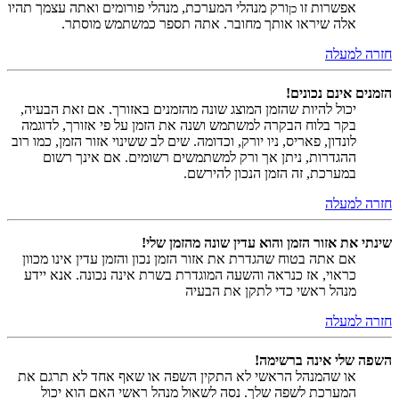
אפשרות זו
ורק מנהלי המערכת, מנהלי פורומים ואתה עצמך תהיו
כן
אלה שיראו אותך מחובר. אתה תספר כמשתמש מוסתר.
חזרה למעלה
הזמנים אינם נכונים!
יכול להיות שהזמן המוצג שונה מהזמנים באזורך. אם זאת הבעיה,
בקר בלוח הבקרה למשתמש ושנה את הזמן על פי אזורך, לדוגמה
לונדון, פאריס, ניו יורק, וכדומה. שים לב ששינוי אזור הזמן, כמו רוב
ההגדרות, ניתן אך ורק למשתמשים רשומים. אם אינך רשום
במערכת, זה הזמן הנכון להירשם.
חזרה למעלה
שינתי את אזור הזמן והוא עדין שונה מהזמן שלי!
אם אתה בטוח שהגדרת את אזור הזמן נכון והזמן עדין אינו מכוון
כראוי, אז כנראה והשעה המוגדרת בשרת אינה נכונה. אנא יידע
מנהל ראשי כדי לתקן את הבעיה
חזרה למעלה
השפה שלי אינה ברשימה!
או שהמנהל הראשי לא התקין השפה או שאף אחד לא תרגם את
המערכת לשפה שלך. נסה לשאול מנהל ראשי האם הוא יכול