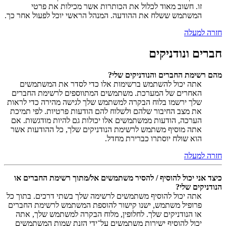
זו. חשוב מאוד לכלול את הכותרות אשר מכילות את פרטי
המשתמש ששלח את ההודעה. המנהל הראשי יוכל לפעול אחר כך.
חזרה למעלה
חברים ונודניקים
מהם רשימת החברים והנודניקים שלי?
אתה יכול להשתמש ברשימות אלו כדי לסדר את המשתמשים
האחרים של המערכת. משתמשים המתווספים לרשימת החברים
שלך ירשמו בלוח הבקרה למשתמש שלך לגישה מהירה כדי לראות
את מצב החיבור שלהם ולשלוח להם הודעות פרטיות. לפי תמיכת
הערכה, הודעות ממשתמשים אלו יכולות גם להיות מודגשות. אם
אתה מוסיף משתמש לרשימת הנודניקים שלך, כל ההודעות אשר
הוא שולח יוסתרו כברירת מחדל.
חזרה למעלה
כיצד אני יכול להוסיף / להסיר משתמשים אל/מתוך רשימת החברים או
הנודניקים שלי?
אתה יכול להוסיף משתמשים לרשימה שלך בשתי דרכים. בתוך כל
פרופיל משתמש, ישנו קישור להוספת המשתמש לרשימת החברים
או הנודניקים שלך. לחלופין, מלוח הבקרה למשתמש שלך, אתה
יכול להוסיף ישירות משתמשים על־ידי הזנת שמות המשתמשים