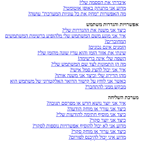
איבדתי את הססמה שלי!
מדוע אני מתנתק באופן אוטומטי?
מה האפשרות “מחק את כל עוגיות המערכת” עושה?
אפשרויות והגדרות משתמש
כיצד אני משנה את ההגדרות שלי?
איך אני מונע משם המשתמש שלי מלהופיע ברשימת המשתמשים
המחוברים?
הזמנים אינם נכונים!
שינתי את אזור הזמן והוא עדין שונה מהזמן שלי!
השפה שלי אינה ברשימה!
מה הן התמונות לצד שם המשתמש שלי?
איך אני יכול להציג סמל אישי?
מהו הדירוג שלי וכיצד אני משנה אותו?
כאשר אני לוחץ על קישור הדואר האלקטרוני של משתמש הוא
מבקש ממני להתחבר?
מערכת השליחה
איך אני יוצר נושא חדש או מפרסם תגובה?
כיצד אני עורך או מוחק הודעה?
כיצד אני מוסיף חתימה להודעות שלי?
כיצד אני יוצר סקר?
מדוע אני לא יכול להוסיף אפשרויות נוספות לסקר?
כיצד אני ערוך או מוחק סקר?
מדוע איני יכול להיכנס לפורום?