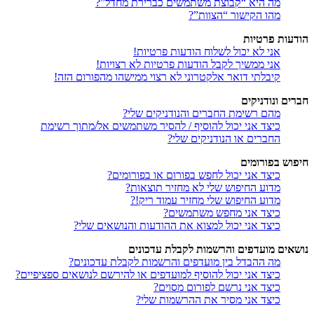
מה היא “קבוצת משתמשים כברירת מחדל”?
מהו הקישור “הצוות”?
הודעות פרטיות
אני לא יכול לשלוח הודעות פרטיות!
אני ממשיך לקבל הודעות פרטיות לא רצויות!
קיבלתי דואר אלקטרוני לא רצוי ממישהו מהפורום הזה!
חברים ונודניקים
מהם רשימת החברים והנודניקים שלי?
כיצד אני יכול להוסיף / להסיר משתמשים אל/מתוך רשימת
החברים או הנודניקים שלי?
חיפוש בפורומים
כיצד אני יכול לחפש בפורום או בפורומים?
מדוע החיפוש שלי לא מחזיר תוצאות?
מדוע החיפוש שלי מחזיר עמוד ריק!?
כיצד אני מחפש משתמשים?
כיצד אני יכול למצוא את ההודעות והנושאים שלי?
נושאים מועדפים והרשמות לקבלת עדכונים
מה ההבדל בין מועדפים והרשמות לקבלת עדכונים?
כיצד אני יכול להוסיף למועדפים או להירשם לנושאים ספציפיים?
כיצד אני נרשם לפורום מסוים?
כיצד אני מסיר את ההרשמות שלי?