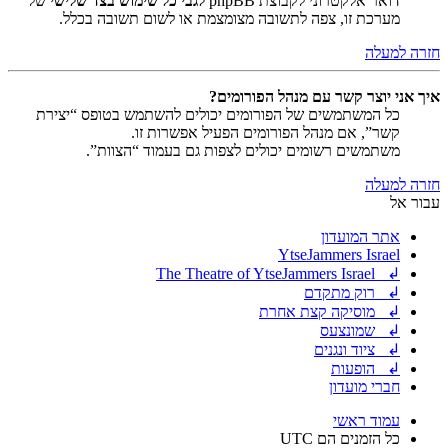
דואר אלקטרוני לקבוצת phpBB
לגבי כל שימוש בצד שלישי
של
מערכת זו, צפה לתשובה מצומצמת או לשום תשובה בכלל.
חזרה למעלה
איך אני יוצר קשר עם מנהל הפורומים?
כל המשתמשים של הפורומים יכולים להשתמש בטופס “יצירת
קשר”, אם מנהל הפורומים הפעיל אפשרות זו.
משתמשים רשומים יכולים לצפות גם בעמוד “הצוות”.
חזרה למעלה
עבור אל
אתר המועדון
YtseJammers Israel
↲ The Theatre of YtseJammers Israel
↲ רוק מתקדם
↲ מוסיקה קצת אחרת
↲ שמונצעס
↲ ציוד ונגנים
↲ הופעות
חברי מועדון
עמוד ראשי
כל הזמנים הם
UTC