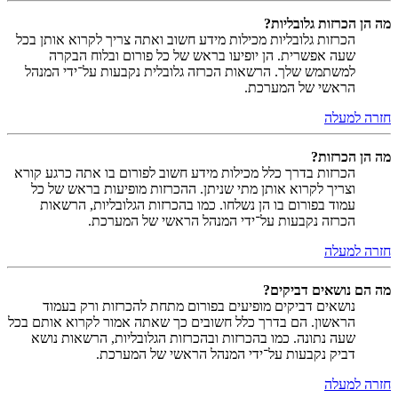
מה הן הכרזות גלובליות?
הכרזות גלובליות מכילות מידע חשוב ואתה צריך לקרוא אותן בכל
שעה אפשרית. הן יופיעו בראש של כל פורום ובלוח הבקרה
למשתמש שלך. הרשאות הכרזה גלובלית נקבעות על־ידי המנהל
הראשי של המערכת.
חזרה למעלה
מה הן הכרזות?
הכרזות בדרך כלל מכילות מידע חשוב לפורום בו אתה כרגע קורא
וצריך לקרוא אותן מתי שניתן. ההכרזות מופיעות בראש של כל
עמוד בפורום בו הן נשלחו. כמו בהכרזות הגלובליות, הרשאות
הכרזה נקבעות על־ידי המנהל הראשי של המערכת.
חזרה למעלה
מה הם נושאים דביקים?
נושאים דביקים מופיעים בפורום מתחת להכרזות ורק בעמוד
הראשון. הם בדרך כלל חשובים כך שאתה אמור לקרוא אותם בכל
שעה נתונה. כמו בהכרזות ובהכרזות הגלובליות, הרשאות נושא
דביק נקבעות על־ידי המנהל הראשי של המערכת.
חזרה למעלה