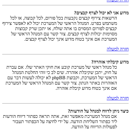
מדוע אני לא יכול לצרף קבצים?
הרשאות צירוף קבצים נקבעות בכל פורום, לכל קבוצה, או לכל
משתמש בפרט. המנהל הראשי של המערכת יכול לא לאפשר צירוף
קבצים לפורום המסוים בו אתה שולח, או יתכן שרק קבוצות
מסוימות יכולות לצרף קבצים. צור קשר עם המנהל הראשי של
המערכת אם אינך בטוח מדוע אינך יכול לצרף קבצים.
חזרה למעלה
מדוע קיבלתי אזהרה?
כל מנהל ראשי של מערכת קובע את חוקי האתר שלו. אם עברת
על חוק, יתכן שקיבלת אזהרה. שים לב כי זוהי החלטת המנהל
הראשי של המערכת, וקבוצת phpBB לא יכולה לעשות דבר עם
האזהרות באתר הנתון. צור קשר עם המנהל הראשי של המערכת
אם אינך בטוח מדוע קיבלת אזהרה.
חזרה למעלה
כיצד ניתן לדווח למנהל על הודעות?
אם מנהל המערכת מאפשר זאת, אתה תראה כפתור דיווח הודעות
ליד כפתור השליחת הודעה. על ידי לחיצה על הכפתור תעבור
לפעולות הדיווח על הודעה.