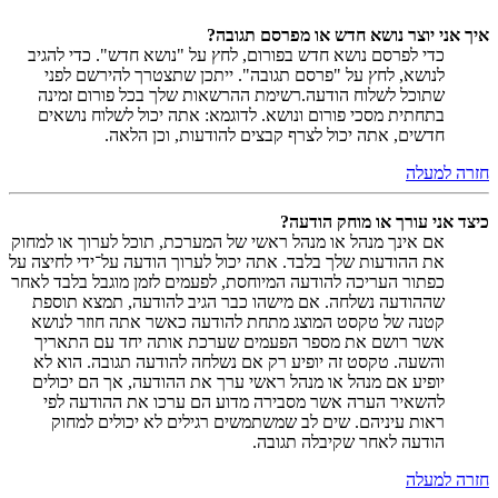
איך אני יוצר נושא חדש או מפרסם תגובה?
כדי לפרסם נושא חדש בפורום, לחץ על "נושא חדש". כדי להגיב
לנושא, לחץ על "פרסם תגובה". ייתכן שתצטרך להירשם לפני
שתוכל לשלוח הודעה.רשימת ההרשאות שלך בכל פורום זמינה
בתחתית מסכי פורום ונושא. לדוגמא: אתה יכול לשלוח נושאים
חדשים, אתה יכול לצרף קבצים להודעות, וכן הלאה.
חזרה למעלה
כיצד אני עורך או מוחק הודעה?
אם אינך מנהל או מנהל ראשי של המערכת, תוכל לערוך או למחוק
את ההודעות שלך בלבד. אתה יכול לערוך הודעה על־ידי לחיצה על
כפתור העריכה להודעה המיוחסת, לפעמים לזמן מוגבל בלבד לאחר
שההודעה נשלחה. אם מישהו כבר הגיב להודעה, תמצא תוספת
קטנה של טקסט המוצג מתחת להודעה כאשר אתה חוזר לנושא
אשר רושם את מספר הפעמים שערכת אותה יחד עם התאריך
והשעה. טקסט זה יופיע רק אם נשלחה להודעה תגובה. הוא לא
יופיע אם מנהל או מנהל ראשי ערך את ההודעה, אך הם יכולים
להשאיר הערה אשר מסבירה מדוע הם ערכו את ההודעה לפי
ראות עיניהם. שים לב שמשתמשים רגילים לא יכולים למחוק
הודעה לאחר שקיבלה תגובה.
חזרה למעלה