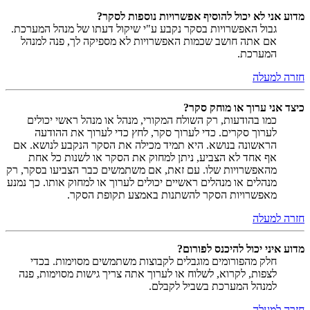
מדוע אני לא יכול להוסיף אפשרויות נוספות לסקר?
גבול האפשרויות בסקר נקבע ע"י שיקול דעתו של מנהל המערכת.
אם אתה חושב שכמות האפשרויות לא מספיקה לך, פנה למנהל
המערכת.
חזרה למעלה
כיצד אני ערוך או מוחק סקר?
כמו בהודעות, רק השולח המקורי, מנהל או מנהל ראשי יכולים
לערוך סקרים. כדי לערוך סקר, לחץ כדי לערוך את ההודעה
הראשונה בנושא. היא תמיד מכילה את הסקר הנקבע לנושא. אם
אף אחד לא הצביע, ניתן למחוק את הסקר או לשנות כל אחת
מהאפשרויות שלו. עם זאת, אם משתמשים כבר הצביעו בסקר, רק
מנהלים או מנהלים ראשיים יכולים לערוך או למחוק אותו. כך נמנע
מאפשרויות הסקר להשתנות באמצע תקופת הסקר.
חזרה למעלה
מדוע איני יכול להיכנס לפורום?
חלק מהפורומים מוגבלים לקבוצות משתמשים מסוימות. בכדי
לצפות, לקרוא, לשלוח או לערוך אתה צריך גישות מסוימות, פנה
למנהל המערכת בשביל לקבלם.
חזרה למעלה