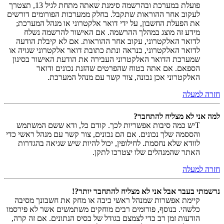
פועלת במערכת ובהרשמה סימנת שאתה מתחת לגיל 13, תצטרך
לעקוב אחר ההוראות שתקבל. בחלק ממערכות הפורומים דורשים
את הפעלת החשבון, על ידי דואר אלקטרוני או מנהל המערכת;
מידע זה מוצג במהלך ההרשמה. אם האישור להרשמה נשלח
לדואר האלקטרוני, עקוב אחר ההוראות. אם לא קיבלת הודעה
לדואר האלקטרוני, כנראה ונתת כתובת דואר אלקטרוני שגויה או
שמערכת הדואר האלקטרוני העבירה את הודעת האישור בסינון
הספאם. אם אתה בטוח שהפרטים שהזנת נכונים ודואר
האלקטרוני אכן נכונה, צור קשר עם מנהל המערכת.
חזרה למעלה
למה אני לא מצליח להתחבר?
Tיש כמה סיבות אפשריות לכך. קודם כל, ודא ששם המשתמש
והססמה שלך נכונים. אם הם נכונים, צור קשר עם מנהל ראשי כדי
לוודא שלא נחסמת. לחילופין, יכול להיות שיש שגיאה בהגדרות
האתר שהמנהלים שלו יצטרכו לתקן.
חזרה למעלה
נרשמתי בעבר אבל אני לא מצליח להתחבר יותר?!
קיימת אפשרות שמנהל ראשי כיבה או מחק את חשבונך מסיבה
כלשהי. בנוסף, פורומים רבים מוחקים משתמשים אשר לא פירסמו
הודעות זמן רב כדי לצמצם בגודל של בסיס הנתונים. אם זה קרה,