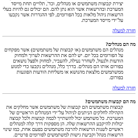
יצירת קבוצות משתמשים או מנהלים, וכד', תלויים תחת מייסד
המערכת ובהרשאות אשר הוא נתן להם. הם יכולים גם להיות בעלי
הרשאות ניהול מלאות בכל הפורומים, לפי ההגדרות אשר נקבעו
על־ידי מייסד המערכת.
חזרה למעלה
מה הם מנהלים?
מנהלים הם משתמשים (או קבוצות של משתמשים) אשר מפקחים
על הפורומים בכל יום. יש להם את ההרשאות לערוך ולמחוק
הודעות ולנעול, לשחרר נעילה, להעביר, למחוק ולפצל נושאים
בפורום אותו הם מנהלים. בדרך כלל, מנהלים נקבעו כדי למנוע
ממשתמשים מלצאת מהנושא או משליחת הודעות הפוגעות
בפורום.
חזרה למעלה
מה הם קבוצות משתמשים?
קבוצות משתמשים הם קבוצות של משתמשים אשר מחלקים את
הקהילה לחלקים הניתנים לניהול על־ידי המנהלים הראשיים של
המערכת. כל משתמש יכול להשתייך לכמה קבוצות ולכל קבוצה
יכולות להיקבע ההרשאות שלה. הן מספקות דרך קלה למנהלים
ראשיים לשנות הרשאות להרבה משתמשים בפעם אחת, כמו שינוי
הרשאות מנהל וקביעת גישות למשתמשים לפורומים פרטיים.