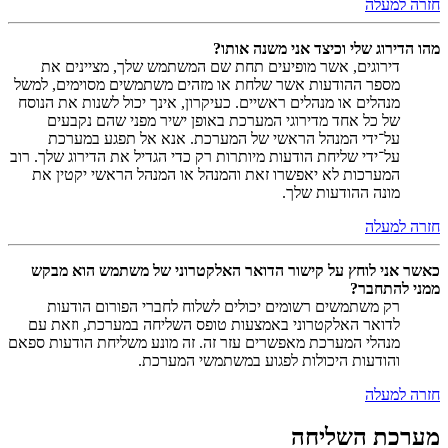
חזרה למעלה
מהו הדירוג שלי וכיצד אני משנה אותו?
דירוגים, אשר מופיעים תחת שם המשתמש שלך, מציינים את
מספר ההודעות אשר שלחת או מזהים משתמשים מסוימים, למשל
מנהלים או מנהלים ראשיים. כעיקרון, אינך יכול לשנות את הנוסח
של כל אחד מדירוגי המערכת באופן ישיר מפני שהם נקבעים
על־ידי המנהל הראשי של המערכת. אנא אל תפגע במערכת
על־ידי שליחת הודעות מיותרות רק כדי הגדיל את הדירוג שלך. רוב
המערכות לא יאפשרו זאת והמנהל או המנהל הראשי יקטין את
מונה ההודעות שלך.
חזרה למעלה
כאשר אני לוחץ על קישור הדואר האלקטרוני של משתמש הוא מבקש
ממני להתחבר?
רק משתמשים רשומים יכולים לשלוח לחברי הפורום הודעות
לדואר האלקטרוני באמצעות טופס השליחה במערכת, וזאת עם
מנהלי המערכת מאפשרים עזר זה. זה מונע משליחת הודעות ספאם
והודעות היכולות לפגוע במשתמשי המערכת.
חזרה למעלה
מערכת השליחה