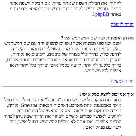
להתקין את חבילת השפה שאתה צריך. אם חבילת השפה אינה
קיימת, תרגיש חופשי ליצור תרגום חדש. ניתן למצוא מידע נוסף
באתר
phpBB
®.
חזרה למעלה
מה הן התמונות לצד שם המשתמש שלי?
ישנם שני סוגי תמונות אשר עשויים להופיע יחד עם שם המשתמש
כאשר צופים בהודעות. אחד מהם עשוי להיות תמונה הקשורה
לדרגה שלך, בדרך כלל בצורה של כוכבים, ריבועים או נקודות,
המציין כמה הודעות כתבת או את מעמדך בפורום. תמונה אחרת,
בדרך כלל גדולה יותר, ידועה כסמל אישי ובדרך כלל ייחודית או
אישית לכל משתמש.
חזרה למעלה
איך אני יכול להציג סמל אישי?
בתוך לוח הבקרה למשתמש תחת "פרופיל" אתה יכול להוסיף סמל
אישי באמצעות אחת מארבע השיטות הבאות: Gravatar, גלריה,
תמונה מרוחקת או העלאה. המנהל הראשי של הפורום יכול
להחליט לאפשר סמלים אישיים ולבחור את הדרך שבה ניתן לבחור
סמלים אישיים. אם אתה לא מצליח להשתמש בסמל אישי, צור
קשר עם מנהל ראשי.