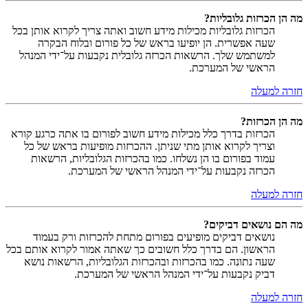
מה הן הכרזות גלובליות?
הכרזות גלובליות מכילות מידע חשוב ואתה צריך לקרוא אותן בכל
שעה אפשרית. הן יופיעו בראש של כל פורום ובלוח הבקרה
למשתמש שלך. הרשאות הכרזה גלובלית נקבעות על־ידי המנהל
הראשי של המערכת.
חזרה למעלה
מה הן הכרזות?
הכרזות בדרך כלל מכילות מידע חשוב לפורום בו אתה כרגע קורא
וצריך לקרוא אותן מתי שניתן. ההכרזות מופיעות בראש של כל
עמוד בפורום בו הן נשלחו. כמו בהכרזות הגלובליות, הרשאות
הכרזה נקבעות על־ידי המנהל הראשי של המערכת.
חזרה למעלה
מה הם נושאים דביקים?
נושאים דביקים מופיעים בפורום מתחת להכרזות ורק בעמוד
הראשון. הם בדרך כלל חשובים כך שאתה אמור לקרוא אותם בכל
שעה נתונה. כמו בהכרזות ובהכרזות הגלובליות, הרשאות נושא
דביק נקבעות על־ידי המנהל הראשי של המערכת.
חזרה למעלה