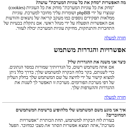
מה האפשרות “מחק את כל עוגיות המערכת” עושה?
"מחק את כל עוגיות המערכת" מוחק את כל העוגיות (cookies)
שנוצרו על ידי phpBB ושומרות עליך מחובר למערכת. עוגיות
ממלאות תפקידים נוספים כמו מעקב קריאה של נושאים והודעות
אם האפשרות הופעלה על ידי מנהל ראשי. אם נתקלת בבעיות של
התחברות והתנתקות, מחיקת עוגיות המערכת יכולה לעזור.
חזרה למעלה
אפשרויות והגדרות משתמש
כיצד אני משנה את ההגדרות שלי?
אם אתה משתמש רשום, כל הגדרותיך שמורות במסד הנתונים.
כדי לשנותם, בקר בלוח הבקרה למשתמש שלך; בדרך כלל ניתן
למצוא קישור על ידי לחיצה על שם המשתמש שלך בחלק העליון
של דפי מערכת הפורומים. מערכת זו תאפשר לך לשנות את
ההגדרות וההעדפות שלך.
חזרה למעלה
איך אני מונע משם המשתמש שלי מלהופיע ברשימת המשתמשים
המחוברים?
בעזרת לוח הבקרה למשתמש, תחת הכותרת “אפשרויות
מערכת”,אתה תמצא אפשרות
הסתר את מצבי כמחובר
. הפעל