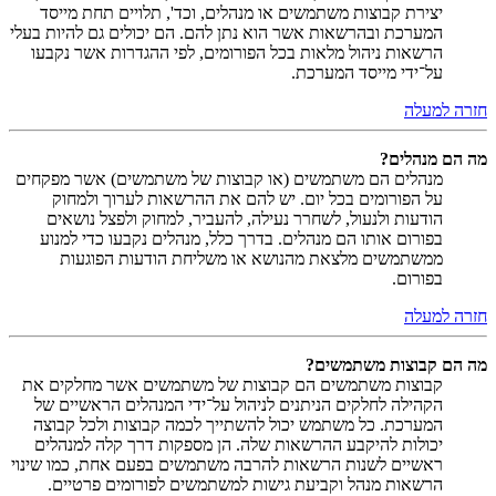
יצירת קבוצות משתמשים או מנהלים, וכד', תלויים תחת מייסד
המערכת ובהרשאות אשר הוא נתן להם. הם יכולים גם להיות בעלי
הרשאות ניהול מלאות בכל הפורומים, לפי ההגדרות אשר נקבעו
על־ידי מייסד המערכת.
חזרה למעלה
מה הם מנהלים?
מנהלים הם משתמשים (או קבוצות של משתמשים) אשר מפקחים
על הפורומים בכל יום. יש להם את ההרשאות לערוך ולמחוק
הודעות ולנעול, לשחרר נעילה, להעביר, למחוק ולפצל נושאים
בפורום אותו הם מנהלים. בדרך כלל, מנהלים נקבעו כדי למנוע
ממשתמשים מלצאת מהנושא או משליחת הודעות הפוגעות
בפורום.
חזרה למעלה
מה הם קבוצות משתמשים?
קבוצות משתמשים הם קבוצות של משתמשים אשר מחלקים את
הקהילה לחלקים הניתנים לניהול על־ידי המנהלים הראשיים של
המערכת. כל משתמש יכול להשתייך לכמה קבוצות ולכל קבוצה
יכולות להיקבע ההרשאות שלה. הן מספקות דרך קלה למנהלים
ראשיים לשנות הרשאות להרבה משתמשים בפעם אחת, כמו שינוי
הרשאות מנהל וקביעת גישות למשתמשים לפורומים פרטיים.