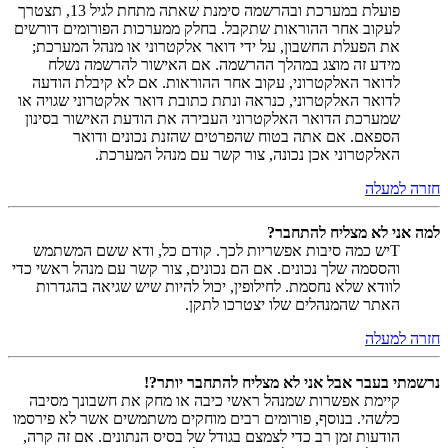
פועלת במערכת ובהרשמה סימנת שאתה מתחת לגיל 13, תצטרך
לעקוב אחר ההוראות שתקבל. בחלק ממערכות הפורומים דורשים
את הפעלת החשבון, על ידי דואר אלקטרוני או מנהל המערכת;
מידע זה מוצג במהלך ההרשמה. אם האישור להרשמה נשלח
לדואר האלקטרוני, עקוב אחר ההוראות. אם לא קיבלת הודעה
לדואר האלקטרוני, כנראה ונתת כתובת דואר אלקטרוני שגויה או
שמערכת הדואר האלקטרוני העבירה את הודעת האישור בסינון
הספאם. אם אתה בטוח שהפרטים שהזנת נכונים ודואר
האלקטרוני אכן נכונה, צור קשר עם מנהל המערכת.
חזרה למעלה
למה אני לא מצליח להתחבר?
Tיש כמה סיבות אפשריות לכך. קודם כל, ודא ששם המשתמש
והססמה שלך נכונים. אם הם נכונים, צור קשר עם מנהל ראשי כדי
לוודא שלא נחסמת. לחילופין, יכול להיות שיש שגיאה בהגדרות
האתר שהמנהלים שלו יצטרכו לתקן.
חזרה למעלה
נרשמתי בעבר אבל אני לא מצליח להתחבר יותר?!
קיימת אפשרות שמנהל ראשי כיבה או מחק את חשבונך מסיבה
כלשהי. בנוסף, פורומים רבים מוחקים משתמשים אשר לא פירסמו
הודעות זמן רב כדי לצמצם בגודל של בסיס הנתונים. אם זה קרה,