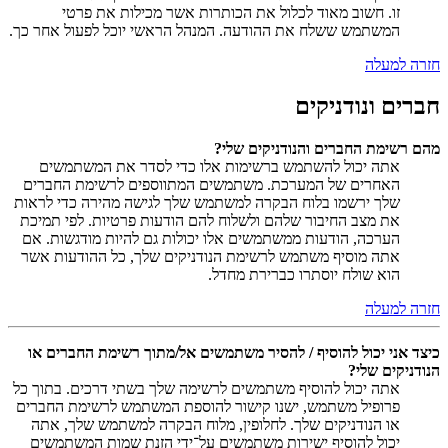
זו. חשוב מאוד לכלול את הכותרות אשר מכילות את פרטי
המשתמש ששלח את ההודעה. המנהל הראשי יוכל לפעול אחר כך.
חזרה למעלה
חברים ונודניקים
מהם רשימת החברים והנודניקים שלי?
אתה יכול להשתמש ברשימות אלו כדי לסדר את המשתמשים
האחרים של המערכת. משתמשים המתווספים לרשימת החברים
שלך ירשמו בלוח הבקרה למשתמש שלך לגישה מהירה כדי לראות
את מצב החיבור שלהם ולשלוח להם הודעות פרטיות. לפי תמיכת
הערכה, הודעות ממשתמשים אלו יכולות גם להיות מודגשות. אם
אתה מוסיף משתמש לרשימת הנודניקים שלך, כל ההודעות אשר
הוא שולח יוסתרו כברירת מחדל.
חזרה למעלה
כיצד אני יכול להוסיף / להסיר משתמשים אל/מתוך רשימת החברים או
הנודניקים שלי?
אתה יכול להוסיף משתמשים לרשימה שלך בשתי דרכים. בתוך כל
פרופיל משתמש, ישנו קישור להוספת המשתמש לרשימת החברים
או הנודניקים שלך. לחלופין, מלוח הבקרה למשתמש שלך, אתה
יכול להוסיף ישירות משתמשים על־ידי הזנת שמות המשתמשים