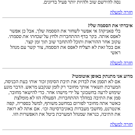
נסה להירשם שוב ולהיות יותר פעיל בדיונים.
חזרה למעלה
איבדתי את הססמה שלי!
בלי פאניקה! אי אפשר לשחזר את הססמה שלך, אבל כן אפשר
לאפס אותה. בקר בדף ההתחברות ולחץ על
שכחתי את ססמתי
.
עקוב אחר ההוראות ותוכל להתחבר שוב תוך זמן קצר.
אם בכל זאת לא תצליח לאפס את הססמה, צור קשר עם מנהל
ראשי
חזרה למעלה
מדוע אני מתנתק באופן אוטומטי?
אם לא תסמן את לבדוק את תיבת הסימון
זכור אותי
בעת הכניסה,
המערכת תשאיר אותך מחובר רק לזמן שנקבע מראש. הדבר מונע
שימוש לרעה בחשבונך על ידי מישהו אחר. כדי להישאר מחובר,
סמן את התיבה במהלך ההתחברות. הפעולה הזו לא מומלצת
כאשר אתה מחובר לפורום במחשב משותף, למשל בספריה, קפה
אינטרנט, מחשבי מעבדות באוניברסיטה וכו׳. אם אתה לא רואה
את התיבה, כנראה שמנהל המערכת ביטל את האפשרות הזו.
חזרה למעלה