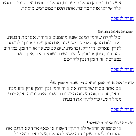
אפשרות זו
ורק מנהלי המערכת, מנהלי פורומים ואתה עצמך תהיו
כן
אלה שיראו אותך מחובר. אתה תספר כמשתמש מוסתר.
חזרה למעלה
הזמנים אינם נכונים!
יכול להיות שהזמן המוצג שונה מהזמנים באזורך. אם זאת הבעיה,
בקר בלוח הבקרה למשתמש ושנה את הזמן על פי אזורך, לדוגמה
לונדון, פאריס, ניו יורק, וכדומה. שים לב ששינוי אזור הזמן, כמו רוב
ההגדרות, ניתן אך ורק למשתמשים רשומים. אם אינך רשום
במערכת, זה הזמן הנכון להירשם.
חזרה למעלה
שינתי את אזור הזמן והוא עדין שונה מהזמן שלי!
אם אתה בטוח שהגדרת את אזור הזמן נכון והזמן עדין אינו מכוון
כראוי, אז כנראה והשעה המוגדרת בשרת אינה נכונה. אנא יידע
מנהל ראשי כדי לתקן את הבעיה
חזרה למעלה
השפה שלי אינה ברשימה!
או שהמנהל הראשי לא התקין השפה או שאף אחד לא תרגם את
המערכת לשפה שלך. נסה לשאול מנהל ראשי האם הוא יכול