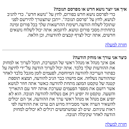
איך אני יוצר נושא חדש או מפרסם תגובה?
כדי לפרסם נושא חדש בפורום, לחץ על "נושא חדש". כדי להגיב
לנושא, לחץ על "פרסם תגובה". ייתכן שתצטרך להירשם לפני
שתוכל לשלוח הודעה.רשימת ההרשאות שלך בכל פורום זמינה
בתחתית מסכי פורום ונושא. לדוגמא: אתה יכול לשלוח נושאים
חדשים, אתה יכול לצרף קבצים להודעות, וכן הלאה.
חזרה למעלה
כיצד אני עורך או מוחק הודעה?
אם אינך מנהל או מנהל ראשי של המערכת, תוכל לערוך או למחוק
את ההודעות שלך בלבד. אתה יכול לערוך הודעה על־ידי לחיצה על
כפתור העריכה להודעה המיוחסת, לפעמים לזמן מוגבל בלבד לאחר
שההודעה נשלחה. אם מישהו כבר הגיב להודעה, תמצא תוספת
קטנה של טקסט המוצג מתחת להודעה כאשר אתה חוזר לנושא
אשר רושם את מספר הפעמים שערכת אותה יחד עם התאריך
והשעה. טקסט זה יופיע רק אם נשלחה להודעה תגובה. הוא לא
יופיע אם מנהל או מנהל ראשי ערך את ההודעה, אך הם יכולים
להשאיר הערה אשר מסבירה מדוע הם ערכו את ההודעה לפי
ראות עיניהם. שים לב שמשתמשים רגילים לא יכולים למחוק
הודעה לאחר שקיבלה תגובה.
חזרה למעלה