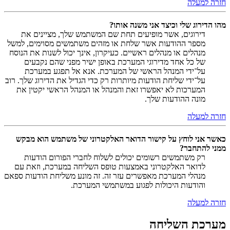
חזרה למעלה
מהו הדירוג שלי וכיצד אני משנה אותו?
דירוגים, אשר מופיעים תחת שם המשתמש שלך, מציינים את
מספר ההודעות אשר שלחת או מזהים משתמשים מסוימים, למשל
מנהלים או מנהלים ראשיים. כעיקרון, אינך יכול לשנות את הנוסח
של כל אחד מדירוגי המערכת באופן ישיר מפני שהם נקבעים
על־ידי המנהל הראשי של המערכת. אנא אל תפגע במערכת
על־ידי שליחת הודעות מיותרות רק כדי הגדיל את הדירוג שלך. רוב
המערכות לא יאפשרו זאת והמנהל או המנהל הראשי יקטין את
מונה ההודעות שלך.
חזרה למעלה
כאשר אני לוחץ על קישור הדואר האלקטרוני של משתמש הוא מבקש
ממני להתחבר?
רק משתמשים רשומים יכולים לשלוח לחברי הפורום הודעות
לדואר האלקטרוני באמצעות טופס השליחה במערכת, וזאת עם
מנהלי המערכת מאפשרים עזר זה. זה מונע משליחת הודעות ספאם
והודעות היכולות לפגוע במשתמשי המערכת.
חזרה למעלה
מערכת השליחה