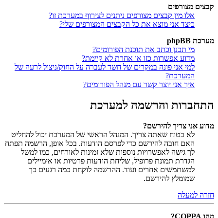
קבצים מצורפים
אלו מין קבצים מצורפים ניתנים לצירוף במערכת זו?
כיצד אני מוצא את כל הקבצים המצורפים שלי?
מערכת phpBB
מי תכנן וכתב את תוכנת הפורומים?
מדוע אפשרות כזו או אחרת לא קיימת?
למי אני פונה במקרים של חשד לעברה על החוק/ניצול לרעה של
המערכת?
איך אני יוצר קשר עם מנהל הפורומים?
התחברות והרשמה למערכת
מדוע אני צריך להירשם?
לא בטוח שאתה צריך. המנהל הראשי של המערכת יכול להחליט
האם חובה להירשם כדי לפרסם הודעות. בכל אופן, הרשמה תפתח
לך גישה לאפשרויות נוספות שלא זמינות לאורחים, כמו למשל
הגדרת תמונת פרופיל, שליחת הודעות פרטיות או אימיילים
למשתמשים אחרים ועוד. ההרשמה לוקחת כמה רגעים כך
שמומלץ להירשם.
חזרה למעלה
מהו COPPA?