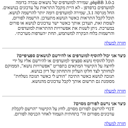
ב-phpBB 3.0, שמירה למועדפים של נושאים עבדה בדומה
למועדפים בדפדפן - לא היית מקבל התראות על עדכונים בנושאים.
החל מגרסה 3.1, שמירה למועדפים דומה יותר להרשמה לנושא.
תוכל לקבל התראות כאשר הנושא מתעדכן. הרשמה לפורום,
לעומת זאת, תעדכן אותך כאשר ישר עדכונים לנושא או פורום
במערכת. ניתן לשנות את אפשרויות ההתראות למועדפים
והרשמות בלוח הבקרה למשתמש, תחת ״העדפות מערכת״.
חזרה למעלה
כיצד אני יכול להוסיף למועדפים או להירשם לנושאים ספציפיים?
תוכל להוסיף נושא ספציפי למועדפים או להירשם אליו על ידי
לחיצה על הקישור המתאים בתפריט "אפשרויות נושא", הממוקם
לנוחותך לצד חלקו העליון והתחתון של דיון בנושא.
תגובה לנושא כאשר התיבה "הודע לי כאשר תגובה נשלחת"
מסומנת גם תרשום אותך לקבל עדכונים מהנושא.
חזרה למעלה
כיצד אני נרשם לפורום מסוים?
Tכדי להרשם לפורום מסוים, לחץ על הקישור “הרשם לקבלת
עדכונים מפורום זה” בתחתית העמוד לאחר הכניסה לפורום.
חזרה למעלה