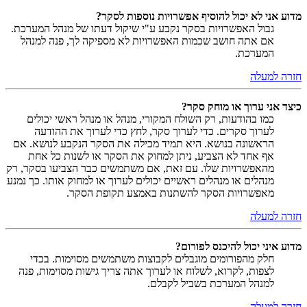
מדוע אני לא יכול להוסיף אפשרויות נוספות לסקר?
גבול האפשרויות בסקר נקבע ע"י שיקול דעתו של מנהל המערכת.
אם אתה חושב שכמות האפשרויות לא מספיקה לך, פנה למנהל
המערכת.
חזרה למעלה
כיצד אני ערוך או מוחק סקר?
כמו בהודעות, רק השולח המקורי, מנהל או מנהל ראשי יכולים
לערוך סקרים. כדי לערוך סקר, לחץ כדי לערוך את ההודעה
הראשונה בנושא. היא תמיד מכילה את הסקר הנקבע לנושא. אם
אף אחד לא הצביע, ניתן למחוק את הסקר או לשנות כל אחת
מהאפשרויות שלו. עם זאת, אם משתמשים כבר הצביעו בסקר, רק
מנהלים או מנהלים ראשיים יכולים לערוך או למחוק אותו. כך נמנע
מאפשרויות הסקר להשתנות באמצע תקופת הסקר.
חזרה למעלה
מדוע איני יכול להיכנס לפורום?
חלק מהפורומים מוגבלים לקבוצות משתמשים מסוימות. בכדי
לצפות, לקרוא, לשלוח או לערוך אתה צריך גישות מסוימות, פנה
למנהל המערכת בשביל לקבלם.
חזרה למעלה