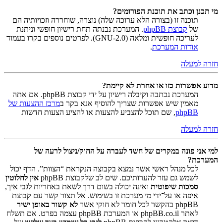
מי תכנן וכתב את תוכנת הפורומים?
תוכנה זו (בצורה הלא ערוכה שלה) נוצרה, שוחררה וזכויותיה הם
של
קבוצת phpBB
. המערכת נבנתה תחת רישיון חופשי וניתנת
לעריכה חופשית ומלאה (GNU-2.0). לפרטים נוספים בקרו בעמוד
אודות המערכת
.
חזרה למעלה
מדוע אפשרות כזו או אחרת לא קיימת?
המערכת נכתבה וקיבלה רישיון על ידי קבוצת phpBB. אם אתה
מאמין שיש אפשרות שצריך להוסיף אנא בקר ב
מרכז ההצעות של
phpBB
, שם תוכל להצביע להצעות או להציע הצעות חדשות
חזרה למעלה
למי אני פונה במקרים של חשד לעברה על החוק/ניצול לרעה של
המערכת?
לכל מנהל ראשי אשר נמצא בקבוצה הנקראת “הצוות”. הדף יכול
לשמש גם עזר להערותיכם. שים לב שלקבוצת phpBB
אין לחלוטין
סמכות שיפוטית
ואינה יכולה בשום דרך לשאת באחריות לגבי איך,
איפה או על־ידי מי מערכת זו בשימוש. אל תצור קשר עם קבוצת
phpBB בהקשר לכל חומר לא חוקי אשר
לא קשור באופן ישיר
לאתר phpBB.co.il או המערכת phpBB עצמה בפרט. אם תשלח