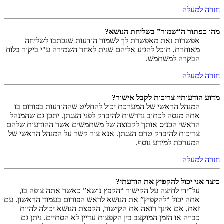
חזרה למעלה
מהו כפתור ה“שמור” בשליחת הנושא?
אפשרות זאת מאפשרת לך לשמור הודעות שנכתבו לשליחה
מאוחרת, תוכל להגיע אליהם שנית לאחר השמירה ע"י ביקור בלוח
הבקרה למשתמש.
חזרה למעלה
מדוע הודעותיי צריכות לקבל אישור?
המנהל הראשי של המערכת יכול להחליט שההודעות בפורום בו
אתה מנסה לכתוב נדרשות להיבדק לפני הצגתן. יתכן גם שהמנהל
הראשי הכניס אותך לקבוצה של משתמשים אשר ההודעות שלהם
צריכות להיבדק טרם הצגתן. אנא צור קשר על המנהל הראשי של
המערכת למידע נוסף.
חזרה למעלה
כיצד אני יכול להקפיץ את הודעתי?
על־ידי לחיצה על הקישור “הקפץ נושא” כאשר אתה צופה בו,
אתה יכול “להקפיץ” את הנושא לראש הפורום בעמוד הראשון. עם
זאת, אם אינך רואה את הקישור, הקפצת הנושא יכולה להיות
כבויה או הזמן המוקצב בין הקפצות עדיין לא הסתיים. ניתן גם