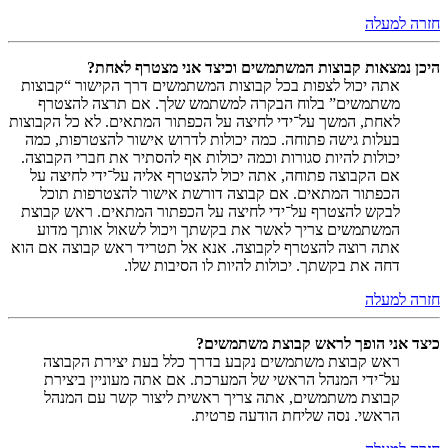
חזרה למעלה
היכן נמצאות קבוצות המשתמשים וכיצד אני מצטרף לאחת?
אתה יכול לצפות בכל קבוצות המשתמשים דרך הקישור “קבוצות
משתמשים” בלוח הבקרה למשתמש שלך. אם תרצה להצטרף
לאחת, המשך על־ידי לחיצה על הכפתור המתאים. לא כל הקבוצות
בעלות גישה פתוחה. כמה יכולות לדרוש אישור להצטרפות, כמה
יכולות להיות סגורות וכמה יכולות אף להסתיר את חברי הקבוצה.
אם הקבוצה פתוחה, אתה יכול להצטרף אליה על־ידי לחיצה על
הכפתור המתאים. אם קבוצה דורשת אישור להצטרפות תוכל
לבקש להצטרף על־ידי לחיצה על הכפתור המתאים. ראש קבוצת
המשתמשים צריך לאשר את בקשתך ויכול לשאול אותך מדוע
אתה רוצה להצטרף לקבוצה. אנא אל תטריד ראש קבוצה אם הוא
דחה את בקשתך. יכולות להיות לו הסיבות שלו.
חזרה למעלה
כיצד אני הופך לראש קבוצת משתמשים?
ראש קבוצת משתמשים נקבע בדרך כלל בעת יצירת הקבוצה
על־ידי המנהל הראשי של המערכת. אם אתה מעוניין ביצירת
קבוצת משתמשים, אתה צריך ראשית ליצור קשר עם המנהל
הראשי. נסה שליחת הודעה פרטית.