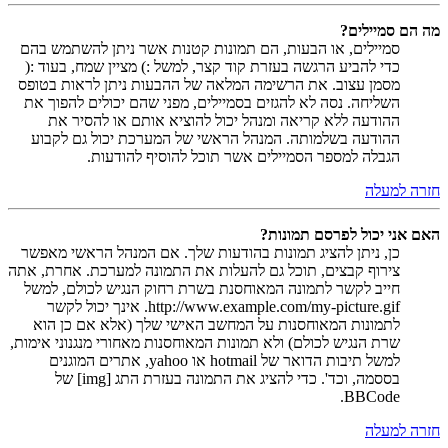
מה הם סמיילים?
סמיילים, או הבעות, הם תמונות קטנות אשר ניתן להשתמש בהם
כדי להביע הרגשה בעזרת קוד קצר, למשל :) מציין שמח, בעוד :(
מסמן עצוב. את הרשימה המלאה של ההבעות ניתן לראות בטופס
השליחה. נסה לא להגזים בסמיילים, מפני שהם יכולים להפוך את
ההודעה ללא קריאה ומנהל יכול להוציא אותם או להסיר את
ההודעה בשלמותה. המנהל הראשי של המערכת יכול גם לקבוע
הגבלה למספר הסמיילים אשר תוכל להוסיף להודעות.
חזרה למעלה
האם אני יכול לפרסם תמונות?
כן, ניתן להציג תמונות בהודעות שלך. אם המנהל הראשי מאפשר
צירוף קבצים, תוכל גם להעלות את התמונה למערכת. אחרת, אתה
חייב לקשר לתמונה המאוחסנת בשרת רחוק הנגיש לכולם, למשל
http://www.example.com/my-picture.gif. אינך יכול לקשר
לתמונות המאוחסנות על המחשב האישי שלך (אלא אם כן הוא
שרת הנגיש לכולם) ולא תמונות המאוחסנות מאחורי מנגנוני אימות,
למשל תיבות הדואר של hotmail או yahoo, אתרים המוגנים
בססמה, וכד'. כדי להציג את התמונה בעזרת התג [img] של
BBCode.
חזרה למעלה