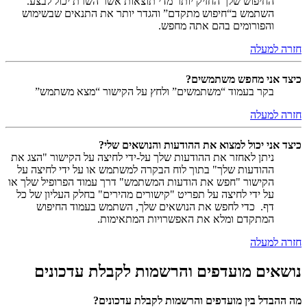
החיפוש שלך החזיק יותר מדי תוצאות אשר השרת יכול לבצע.
השתמש ב“חיפוש מתקדם” והגדר יותר את התנאים שבשימוש
והפורומים בהם אתה מחפש.
חזרה למעלה
כיצד אני מחפש משתמשים?
בקר בעמוד “משתמשים” ולחץ על הקישור “מצא משתמש”
חזרה למעלה
כיצד אני יכול למצוא את ההודעות והנושאים שלי?
ניתן לאחזר את ההודעות שלך על-ידי לחיצה על הקישור "הצג את
ההודעות שלך" בתוך לוח הבקרה למשתמש או על ידי לחיצה על
הקישור "חפש את הודעות המשתמש" דרך עמוד הפרופיל שלך או
על ידי לחיצה על תפריט "קישורים מהירים" בחלק העליון של כל
דף. כדי לחפש את הנושאים שלך, השתמש בעמוד החיפוש
המתקדם ומלא את האפשרויות המתאימות.
חזרה למעלה
נושאים מועדפים והרשמות לקבלת עדכונים
מה ההבדל בין מועדפים והרשמות לקבלת עדכונים?