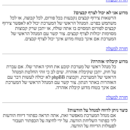
מדוע אני לא יכול לצרף קבצים?
הרשאות צירוף קבצים נקבעות בכל פורום, לכל קבוצה, או לכל
משתמש בפרט. המנהל הראשי של המערכת יכול לא לאפשר צירוף
קבצים לפורום המסוים בו אתה שולח, או יתכן שרק קבוצות
מסוימות יכולות לצרף קבצים. צור קשר עם המנהל הראשי של
המערכת אם אינך בטוח מדוע אינך יכול לצרף קבצים.
חזרה למעלה
מדוע קיבלתי אזהרה?
כל מנהל ראשי של מערכת קובע את חוקי האתר שלו. אם עברת
על חוק, יתכן שקיבלת אזהרה. שים לב כי זוהי החלטת המנהל
הראשי של המערכת, וקבוצת phpBB לא יכולה לעשות דבר עם
האזהרות באתר הנתון. צור קשר עם המנהל הראשי של המערכת
אם אינך בטוח מדוע קיבלת אזהרה.
חזרה למעלה
כיצד ניתן לדווח למנהל על הודעות?
אם מנהל המערכת מאפשר זאת, אתה תראה כפתור דיווח הודעות
ליד כפתור השליחת הודעה. על ידי לחיצה על הכפתור תעבור
לפעולות הדיווח על הודעה.