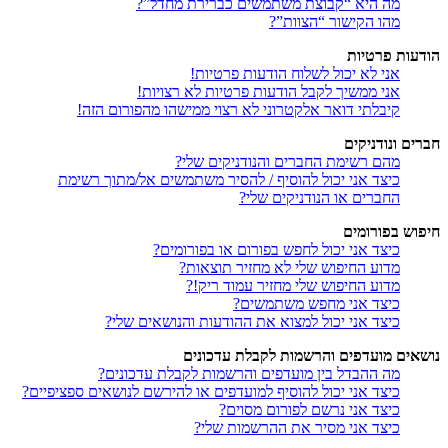
מה היא “קבוצת משתמשים כברירת מחדל”?
מהו הקישור “הצוות”?
הודעות פרטיות
אני לא יכול לשלוח הודעות פרטיות!
אני ממשיך לקבל הודעות פרטיות לא רצויות!
קיבלתי דואר אלקטרוני לא רצוי ממישהו מהפורום הזה!
חברים ונודניקים
מהם רשימת החברים והנודניקים שלי?
כיצד אני יכול להוסיף / להסיר משתמשים אל/מתוך רשימת
החברים או הנודניקים שלי?
חיפוש בפורומים
כיצד אני יכול לחפש בפורום או בפורומים?
מדוע החיפוש שלי לא מחזיר תוצאות?
מדוע החיפוש שלי מחזיר עמוד ריק!?
כיצד אני מחפש משתמשים?
כיצד אני יכול למצוא את ההודעות והנושאים שלי?
נושאים מועדפים והרשמות לקבלת עדכונים
מה ההבדל בין מועדפים והרשמות לקבלת עדכונים?
כיצד אני יכול להוסיף למועדפים או להירשם לנושאים ספציפיים?
כיצד אני נרשם לפורום מסוים?
כיצד אני מסיר את ההרשמות שלי?