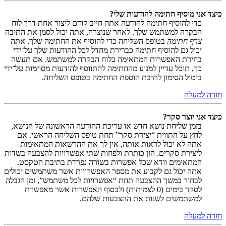
כיצד אני מוסיף חתימה להודעות שלי?
כדי להוסיף חתימה להודעה אתה חייב קודם ליצור אחת דרך לוח
הבקרה למשתמש שלך. לאחר שנוצרה, אתה יכול לסמן את התיבה
צרף חתימה
בטופס השליחה כדי להוסיף את החתימה שלך. אתה
יכול גם להוסיף חתימה כברירת מחדל לכל ההודעות שלך על־ידי
בחירת האפשרות המתאימה בלוח הבקרה למשתמש. אם תעשה
כך, תוכל עדיין למנוע מהחתימה להתווסף להודעות מסוימות על־ידי
ביטול הסימון לתיבת הוספת החתימה בטופס השליחה.
חזרה למעלה
כיצד אני יוצר סקר?
בזמן שליחת נושא חדש או עריכת ההודעה הראשונה של הנושא,
לחץ על התווית “יצירת סקר” תחת טופס השליחה הראשי. אם
אתה לא יכול לראות אותה, אין לך את ההרשאות המתאימות
ליצירת סקרים. הזן כותרת ולפחות שתי אפשרויות להצבעה בשדות
המתאימים וודא שכל אפשרות בשורה נפרדת בתיבת הטקסט.
אתה יכול גם לקבוע את מספר האפשרויות אשר משתמשים יכולים
לבחור במשך ההצבעה תחת “אפשרויות לכל משתמש”, זמן הגבלה
לסקר בימים (0 לצמיתות) ולבסוף האפשרות אשר מאפשרת
למשתמשים לשנות את ההצבעות שלהם.
חזרה למעלה