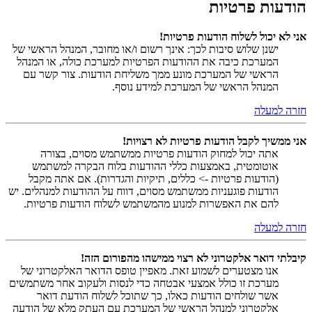
הודעות פרטיות
אני לא יכול לשלוח הודעות פרטיות!
ישנן שלוש סיבות לכך: אינך רשום ו/או מחובר, המנהל הראשי של
המערכת כיבה את ההודעות הפרטיות למערכת כולה, או המנהל
הראשי של המערכת מונע ממך משליחת הודעות. צור קשר עם
המנהל הראשי של המערכת למידע נוסף.
חזרה למעלה
אני ממשיך לקבל הודעות פרטיות לא רצויות!
אתה יכול למחוק הודעות פרטיות ממשתמש מסוים, בצורה
אוטומטית, באמצעות כללי ההודעות בלוח הבקרה למשתמש
(הודעות פרטיות -> כללים, תיקיות והגדרות). אם אתה מקבל
הודעות פוגעניות ממשתמש מסוים, דווח על ההודעות למנהלים. יש
להם את האפשרות למנוע מהמשתמש לשלוח הודעות פרטיות.
חזרה למעלה
קיבלתי דואר אלקטרוני לא רצוי ממישהו מהפורום הזה!
אנו מצטערים לשמוע זאת. מאפיין טופס הדואר האלקטרוני של
מערכת זו כולל אמצעי אבטחה כדי לנסות ולעקוב אחר משתמשים
אשר שולחים הודעות כאלו, כך שתוכל לשלוח הודעת דואר
אלקטרוני למנהל הראשי של המערכת עם העתק מלא של הודעה