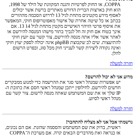
COPPA, או החוק לפרטיות והגנה המקוונת של הילד של 1998,
הוא חוק בארצות הברית הדורש מאתרים ברשת אשר יכולים
לאסוף מידע מקטינים מתחת לגיל 13 לדרוש הסכמה מההורים
בכתב או כל שיטה אחרת של אישור מאפוטרופוס חוקי, המאפשר
את איסוף פרטי הזיהוי האישיים מקטין מתחת לגיל 14 13. אם
אינך בטוח אם חוק זה חל לגביך בתור מישהו המנסה להירשם או
לאתר אשר אליו אתה מנסה להירשם, צור קשר עם יועץ חוקי
להתיעצות. שים לב שקבוצת phpBB אינה יכולה לספק יעוץ חוקי
ואינה נקודה ליצירת קשר לענייני חוק מכל סוג, ובפרט הרשום
להלן.
חזרה למעלה
מדוע אני לא יכול להרשם?
יש אפשרות שמנהל ראשי סגר את ההרשמה כדי למנוע ממבקרים
חדשים להירשם. לחילופין ייתכן שמנהל ראשי חסם את כתובת ה-
IP שלך או את שם המשתמש שאתה מנסה לרשום. צור קשר עם
מנהל ראשי לסיוע.
חזרה למעלה
נרשמתי אבל אני לא מצליח להתחבר!
ראשית, בדוק את שם המשתמש והססמה שהזנת. אם הם נכונים,
אז כנראה ואת מהדברים הבאים קרה. אם מערכת ה־COPPA