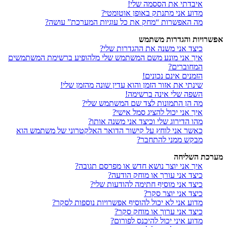
איבדתי את הססמה שלי!
מדוע אני מתנתק באופן אוטומטי?
מה האפשרות “מחק את כל עוגיות המערכת” עושה?
אפשרויות והגדרות משתמש
כיצד אני משנה את ההגדרות שלי?
איך אני מונע משם המשתמש שלי מלהופיע ברשימת המשתמשים
המחוברים?
הזמנים אינם נכונים!
שינתי את אזור הזמן והוא עדין שונה מהזמן שלי!
השפה שלי אינה ברשימה!
מה הן התמונות לצד שם המשתמש שלי?
איך אני יכול להציג סמל אישי?
מהו הדירוג שלי וכיצד אני משנה אותו?
כאשר אני לוחץ על קישור הדואר האלקטרוני של משתמש הוא
מבקש ממני להתחבר?
מערכת השליחה
איך אני יוצר נושא חדש או מפרסם תגובה?
כיצד אני עורך או מוחק הודעה?
כיצד אני מוסיף חתימה להודעות שלי?
כיצד אני יוצר סקר?
מדוע אני לא יכול להוסיף אפשרויות נוספות לסקר?
כיצד אני ערוך או מוחק סקר?
מדוע איני יכול להיכנס לפורום?