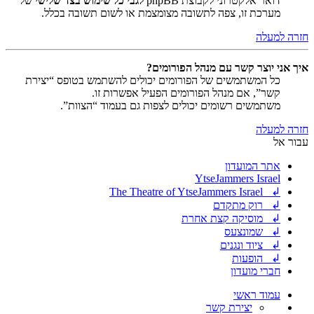
דואר אלקטרוני לקבוצת phpBB
לגבי כל שימוש בצד שלישי
של
מערכת זו, צפה לתשובה מצומצמת או לשום תשובה בכלל.
חזרה למעלה
איך אני יוצר קשר עם מנהל הפורומים?
כל המשתמשים של הפורומים יכולים להשתמש בטופס “יצירת
קשר”, אם מנהל הפורומים הפעיל אפשרות זו.
משתמשים רשומים יכולים לצפות גם בעמוד “הצוות”.
חזרה למעלה
עבור אל
אתר המועדון
YtseJammers Israel
↲ The Theatre of YtseJammers Israel
↲ רוק מתקדם
↲ מוסיקה קצת אחרת
↲ שמונצעס
↲ ציוד ונגנים
↲ הופעות
חברי מועדון
עמוד ראשי
יצירת קשר