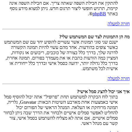
להתקין את חבילת השפה שאתה צריך. אם חבילת השפה אינה
קיימת, תרגיש חופשי ליצור תרגום חדש. ניתן למצוא מידע נוסף
באתר
phpBB
®.
חזרה למעלה
מה הן התמונות לצד שם המשתמש שלי?
ישנם שני סוגי תמונות אשר עשויים להופיע יחד עם שם המשתמש
כאשר צופים בהודעות. אחד מהם עשוי להיות תמונה הקשורה
לדרגה שלך, בדרך כלל בצורה של כוכבים, ריבועים או נקודות,
המציין כמה הודעות כתבת או את מעמדך בפורום. תמונה אחרת,
בדרך כלל גדולה יותר, ידועה כסמל אישי ובדרך כלל ייחודית או
אישית לכל משתמש.
חזרה למעלה
איך אני יכול להציג סמל אישי?
בתוך לוח הבקרה למשתמש תחת "פרופיל" אתה יכול להוסיף סמל
אישי באמצעות אחת מארבע השיטות הבאות: Gravatar, גלריה,
תמונה מרוחקת או העלאה. המנהל הראשי של הפורום יכול
להחליט לאפשר סמלים אישיים ולבחור את הדרך שבה ניתן לבחור
סמלים אישיים. אם אתה לא מצליח להשתמש בסמל אישי, צור
קשר עם מנהל ראשי.