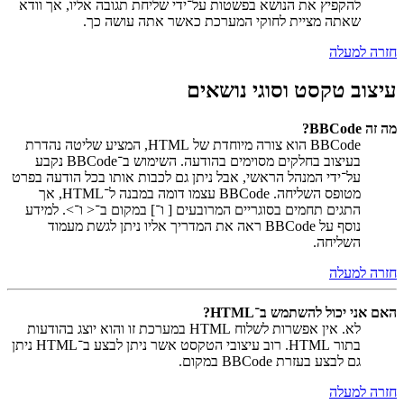
להקפיץ את הנושא בפשטות על־ידי שליחת תגובה אליו, אך וודא
שאתה מציית לחוקי המערכת כאשר אתה עושה כך.
חזרה למעלה
עיצוב טקסט וסוגי נושאים
מה זה BBCode?
BBCode הוא צורה מיוחדת של HTML, המציע שליטה נהדרת
בעיצוב בחלקים מסוימים בהודעה. השימוש ב־BBCode נקבע
על־ידי המנהל הראשי, אבל ניתן גם לכבות אותו בכל הודעה בפרט
מטופס השליחה. BBCode עצמו דומה במבנה ל־HTML, אך
התגים תחמים בסוגריים המרובעים [ ו־] במקום ב־< ו־>. למידע
נוסף על BBCode ראה את המדריך אליו ניתן לגשת מעמוד
השליחה.
חזרה למעלה
האם אני יכול להשתמש ב־HTML?
לא. אין אפשרות לשלוח HTML במערכת זו והוא יוצג בהודעות
בתור HTML. רוב עיצובי הטקסט אשר ניתן לבצע ב־HTML ניתן
גם לבצע בעזרת BBCode במקום.
חזרה למעלה