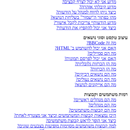
מדוע אני לא יכול לצרף קבצים?
מדוע קיבלתי אזהרה?
כיצד ניתן לדווח למנהל על הודעות?
מהו כפתור ה“שמור” בשליחת הנושא?
מדוע הודעותיי צריכות לקבל אישור?
כיצד אני יכול להקפיץ את הודעתי?
עיצוב טקסט וסוגי נושאים
מה זה BBCode?
האם אני יכול להשתמש ב־HTML?
מה הם סמיילים?
האם אני יכול לפרסם תמונות?
מה הן הכרזות גלובליות?
מה הן הכרזות?
מה הם נושאים דביקים?
מה הם נושאים נעולים?
מה הם אייקונים לנושא?
רמות משתמשים וקבוצות
מה הם מנהלים ראשיים?
מה הם מנהלים?
מה הם קבוצות משתמשים?
היכן נמצאות קבוצות המשתמשים וכיצד אני מצטרף לאחת?
כיצד אני הופך לראש קבוצת משתמשים?
למה קבוצות משתמשים מסוימות מופיעות בצבעים שונים?