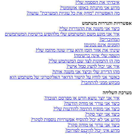
איבדתי את הססמה שלי!
מדוע אני מתנתק באופן אוטומטי?
מה האפשרות “מחק את כל עוגיות המערכת” עושה?
אפשרויות והגדרות משתמש
כיצד אני משנה את ההגדרות שלי?
איך אני מונע משם המשתמש שלי מלהופיע ברשימת המשתמשים
המחוברים?
הזמנים אינם נכונים!
שינתי את אזור הזמן והוא עדין שונה מהזמן שלי!
השפה שלי אינה ברשימה!
מה הן התמונות לצד שם המשתמש שלי?
איך אני יכול להציג סמל אישי?
מהו הדירוג שלי וכיצד אני משנה אותו?
כאשר אני לוחץ על קישור הדואר האלקטרוני של משתמש הוא
מבקש ממני להתחבר?
מערכת השליחה
איך אני יוצר נושא חדש או מפרסם תגובה?
כיצד אני עורך או מוחק הודעה?
כיצד אני מוסיף חתימה להודעות שלי?
כיצד אני יוצר סקר?
מדוע אני לא יכול להוסיף אפשרויות נוספות לסקר?
כיצד אני ערוך או מוחק סקר?
מדוע איני יכול להיכנס לפורום?