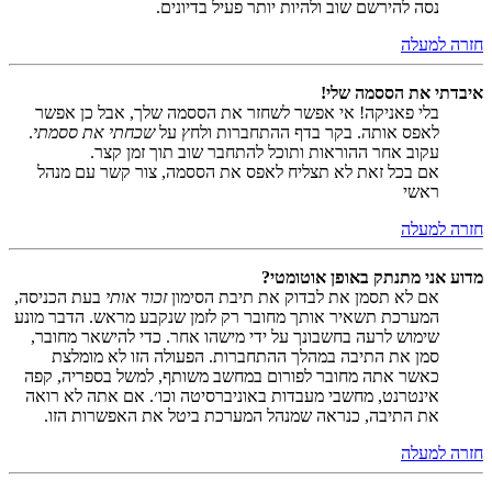
נסה להירשם שוב ולהיות יותר פעיל בדיונים.
חזרה למעלה
איבדתי את הססמה שלי!
בלי פאניקה! אי אפשר לשחזר את הססמה שלך, אבל כן אפשר
לאפס אותה. בקר בדף ההתחברות ולחץ על
שכחתי את ססמתי
.
עקוב אחר ההוראות ותוכל להתחבר שוב תוך זמן קצר.
אם בכל זאת לא תצליח לאפס את הססמה, צור קשר עם מנהל
ראשי
חזרה למעלה
מדוע אני מתנתק באופן אוטומטי?
אם לא תסמן את לבדוק את תיבת הסימון
זכור אותי
בעת הכניסה,
המערכת תשאיר אותך מחובר רק לזמן שנקבע מראש. הדבר מונע
שימוש לרעה בחשבונך על ידי מישהו אחר. כדי להישאר מחובר,
סמן את התיבה במהלך ההתחברות. הפעולה הזו לא מומלצת
כאשר אתה מחובר לפורום במחשב משותף, למשל בספריה, קפה
אינטרנט, מחשבי מעבדות באוניברסיטה וכו׳. אם אתה לא רואה
את התיבה, כנראה שמנהל המערכת ביטל את האפשרות הזו.
חזרה למעלה