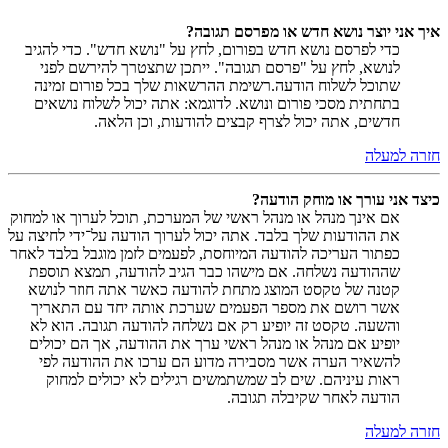
איך אני יוצר נושא חדש או מפרסם תגובה?
כדי לפרסם נושא חדש בפורום, לחץ על "נושא חדש". כדי להגיב
לנושא, לחץ על "פרסם תגובה". ייתכן שתצטרך להירשם לפני
שתוכל לשלוח הודעה.רשימת ההרשאות שלך בכל פורום זמינה
בתחתית מסכי פורום ונושא. לדוגמא: אתה יכול לשלוח נושאים
חדשים, אתה יכול לצרף קבצים להודעות, וכן הלאה.
חזרה למעלה
כיצד אני עורך או מוחק הודעה?
אם אינך מנהל או מנהל ראשי של המערכת, תוכל לערוך או למחוק
את ההודעות שלך בלבד. אתה יכול לערוך הודעה על־ידי לחיצה על
כפתור העריכה להודעה המיוחסת, לפעמים לזמן מוגבל בלבד לאחר
שההודעה נשלחה. אם מישהו כבר הגיב להודעה, תמצא תוספת
קטנה של טקסט המוצג מתחת להודעה כאשר אתה חוזר לנושא
אשר רושם את מספר הפעמים שערכת אותה יחד עם התאריך
והשעה. טקסט זה יופיע רק אם נשלחה להודעה תגובה. הוא לא
יופיע אם מנהל או מנהל ראשי ערך את ההודעה, אך הם יכולים
להשאיר הערה אשר מסבירה מדוע הם ערכו את ההודעה לפי
ראות עיניהם. שים לב שמשתמשים רגילים לא יכולים למחוק
הודעה לאחר שקיבלה תגובה.
חזרה למעלה