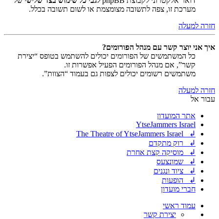
דואר אלקטרוני לקבוצת phpBB
לגבי כל שימוש בצד שלישי
של
מערכת זו, צפה לתשובה מצומצמת או לשום תשובה בכלל.
חזרה למעלה
איך אני יוצר קשר עם מנהל הפורומים?
כל המשתמשים של הפורומים יכולים להשתמש בטופס “יצירת
קשר”, אם מנהל הפורומים הפעיל אפשרות זו.
משתמשים רשומים יכולים לצפות גם בעמוד “הצוות”.
חזרה למעלה
עבור אל
אתר המועדון
YtseJammers Israel
↲ The Theatre of YtseJammers Israel
↲ רוק מתקדם
↲ מוסיקה קצת אחרת
↲ שמונצעס
↲ ציוד ונגנים
↲ הופעות
חברי מועדון
עמוד ראשי
יצירת קשר