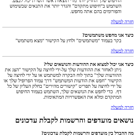
החיפוש שלך החזיק יותר מדי תוצאות אשר השרת יכול לבצע.
השתמש ב“חיפוש מתקדם” והגדר יותר את התנאים שבשימוש
והפורומים בהם אתה מחפש.
חזרה למעלה
כיצד אני מחפש משתמשים?
בקר בעמוד “משתמשים” ולחץ על הקישור “מצא משתמש”
חזרה למעלה
כיצד אני יכול למצוא את ההודעות והנושאים שלי?
ניתן לאחזר את ההודעות שלך על-ידי לחיצה על הקישור "הצג את
ההודעות שלך" בתוך לוח הבקרה למשתמש או על ידי לחיצה על
הקישור "חפש את הודעות המשתמש" דרך עמוד הפרופיל שלך או
על ידי לחיצה על תפריט "קישורים מהירים" בחלק העליון של כל
דף. כדי לחפש את הנושאים שלך, השתמש בעמוד החיפוש
המתקדם ומלא את האפשרויות המתאימות.
חזרה למעלה
נושאים מועדפים והרשמות לקבלת עדכונים
מה ההבדל בין מועדפים והרשמות לקבלת עדכונים?