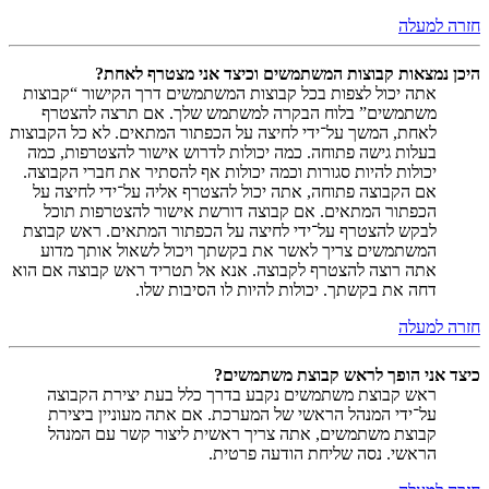
חזרה למעלה
היכן נמצאות קבוצות המשתמשים וכיצד אני מצטרף לאחת?
אתה יכול לצפות בכל קבוצות המשתמשים דרך הקישור “קבוצות
משתמשים” בלוח הבקרה למשתמש שלך. אם תרצה להצטרף
לאחת, המשך על־ידי לחיצה על הכפתור המתאים. לא כל הקבוצות
בעלות גישה פתוחה. כמה יכולות לדרוש אישור להצטרפות, כמה
יכולות להיות סגורות וכמה יכולות אף להסתיר את חברי הקבוצה.
אם הקבוצה פתוחה, אתה יכול להצטרף אליה על־ידי לחיצה על
הכפתור המתאים. אם קבוצה דורשת אישור להצטרפות תוכל
לבקש להצטרף על־ידי לחיצה על הכפתור המתאים. ראש קבוצת
המשתמשים צריך לאשר את בקשתך ויכול לשאול אותך מדוע
אתה רוצה להצטרף לקבוצה. אנא אל תטריד ראש קבוצה אם הוא
דחה את בקשתך. יכולות להיות לו הסיבות שלו.
חזרה למעלה
כיצד אני הופך לראש קבוצת משתמשים?
ראש קבוצת משתמשים נקבע בדרך כלל בעת יצירת הקבוצה
על־ידי המנהל הראשי של המערכת. אם אתה מעוניין ביצירת
קבוצת משתמשים, אתה צריך ראשית ליצור קשר עם המנהל
הראשי. נסה שליחת הודעה פרטית.