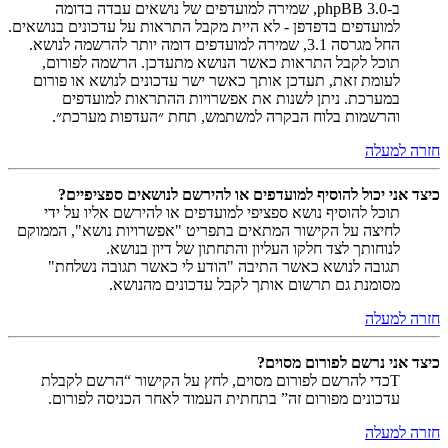
ב-phpBB 3.0, שמירה למועדפים של נושאים עבדה בדומה
למועדפים בדפדפן - לא היית מקבל התראות על עדכונים בנושאים.
החל מגרסה 3.1, שמירה למועדפים דומה יותר להרשמה לנושא.
תוכל לקבל התראות כאשר הנושא מתעדכן. הרשמה לפורום,
לעומת זאת, תעדכן אותך כאשר ישר עדכונים לנושא או פורום
במערכת. ניתן לשנות את אפשרויות ההתראות למועדפים
והרשמות בלוח הבקרה למשתמש, תחת ״העדפות מערכת״.
חזרה למעלה
כיצד אני יכול להוסיף למועדפים או להירשם לנושאים ספציפיים?
תוכל להוסיף נושא ספציפי למועדפים או להירשם אליו על ידי
לחיצה על הקישור המתאים בתפריט "אפשרויות נושא", הממוקם
לנוחותך לצד חלקו העליון והתחתון של דיון בנושא.
תגובה לנושא כאשר התיבה "הודע לי כאשר תגובה נשלחת"
מסומנת גם תרשום אותך לקבל עדכונים מהנושא.
חזרה למעלה
כיצד אני נרשם לפורום מסוים?
Tכדי להרשם לפורום מסוים, לחץ על הקישור “הרשם לקבלת
עדכונים מפורום זה” בתחתית העמוד לאחר הכניסה לפורום.
חזרה למעלה