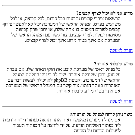
מדוע אני לא יכול לצרף קבצים?
הרשאות צירוף קבצים נקבעות בכל פורום, לכל קבוצה, או לכל
משתמש בפרט. המנהל הראשי של המערכת יכול לא לאפשר צירוף
קבצים לפורום המסוים בו אתה שולח, או יתכן שרק קבוצות
מסוימות יכולות לצרף קבצים. צור קשר עם המנהל הראשי של
המערכת אם אינך בטוח מדוע אינך יכול לצרף קבצים.
חזרה למעלה
מדוע קיבלתי אזהרה?
כל מנהל ראשי של מערכת קובע את חוקי האתר שלו. אם עברת
על חוק, יתכן שקיבלת אזהרה. שים לב כי זוהי החלטת המנהל
הראשי של המערכת, וקבוצת phpBB לא יכולה לעשות דבר עם
האזהרות באתר הנתון. צור קשר עם המנהל הראשי של המערכת
אם אינך בטוח מדוע קיבלת אזהרה.
חזרה למעלה
כיצד ניתן לדווח למנהל על הודעות?
אם מנהל המערכת מאפשר זאת, אתה תראה כפתור דיווח הודעות
ליד כפתור השליחת הודעה. על ידי לחיצה על הכפתור תעבור
לפעולות הדיווח על הודעה.