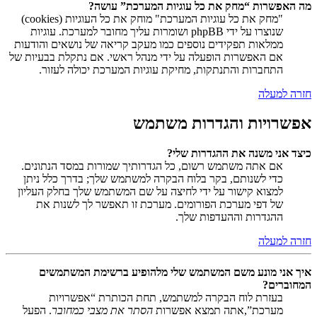
מה האפשרות “מחק את כל עוגיות המערכת” עושה?
"מחק את כל עוגיות המערכת" מוחק את כל העוגיות (cookies)
שנוצרו על ידי phpBB ושומרות עליך מחובר למערכת. עוגיות
ממלאות תפקידים נוספים כמו מעקב קריאה של נושאים והודעות
אם האפשרות הופעלה על ידי מנהל ראשי. אם נתקלת בבעיות של
התחברות והתנתקות, מחיקת עוגיות המערכת יכולה לעזור.
חזרה למעלה
אפשרויות והגדרות משתמש
כיצד אני משנה את ההגדרות שלי?
אם אתה משתמש רשום, כל הגדרותיך שמורות במסד הנתונים.
כדי לשנותם, בקר בלוח הבקרה למשתמש שלך; בדרך כלל ניתן
למצוא קישור על ידי לחיצה על שם המשתמש שלך בחלק העליון
של דפי מערכת הפורומים. מערכת זו תאפשר לך לשנות את
ההגדרות וההעדפות שלך.
חזרה למעלה
איך אני מונע משם המשתמש שלי מלהופיע ברשימת המשתמשים
המחוברים?
בעזרת לוח הבקרה למשתמש, תחת הכותרת “אפשרויות
מערכת”,אתה תמצא אפשרות
הסתר את מצבי כמחובר
. הפעל