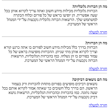
מה הן הכרזות גלובליות?
הכרזות גלובליות מכילות מידע חשוב ואתה צריך לקרוא אותן בכל
שעה אפשרית. הן יופיעו בראש של כל פורום ובלוח הבקרה
למשתמש שלך. הרשאות הכרזה גלובלית נקבעות על־ידי המנהל
הראשי של המערכת.
חזרה למעלה
מה הן הכרזות?
הכרזות בדרך כלל מכילות מידע חשוב לפורום בו אתה כרגע קורא
וצריך לקרוא אותן מתי שניתן. ההכרזות מופיעות בראש של כל
עמוד בפורום בו הן נשלחו. כמו בהכרזות הגלובליות, הרשאות
הכרזה נקבעות על־ידי המנהל הראשי של המערכת.
חזרה למעלה
מה הם נושאים דביקים?
נושאים דביקים מופיעים בפורום מתחת להכרזות ורק בעמוד
הראשון. הם בדרך כלל חשובים כך שאתה אמור לקרוא אותם בכל
שעה נתונה. כמו בהכרזות ובהכרזות הגלובליות, הרשאות נושא
דביק נקבעות על־ידי המנהל הראשי של המערכת.
חזרה למעלה