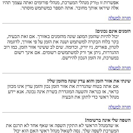
אפשרות זו
ורק מנהלי המערכת, מנהלי פורומים ואתה עצמך תהיו
כן
אלה שיראו אותך מחובר. אתה תספר כמשתמש מוסתר.
חזרה למעלה
הזמנים אינם נכונים!
יכול להיות שהזמן המוצג שונה מהזמנים באזורך. אם זאת הבעיה,
בקר בלוח הבקרה למשתמש ושנה את הזמן על פי אזורך, לדוגמה
לונדון, פאריס, ניו יורק, וכדומה. שים לב ששינוי אזור הזמן, כמו רוב
ההגדרות, ניתן אך ורק למשתמשים רשומים. אם אינך רשום
במערכת, זה הזמן הנכון להירשם.
חזרה למעלה
שינתי את אזור הזמן והוא עדין שונה מהזמן שלי!
אם אתה בטוח שהגדרת את אזור הזמן נכון והזמן עדין אינו מכוון
כראוי, אז כנראה והשעה המוגדרת בשרת אינה נכונה. אנא יידע
מנהל ראשי כדי לתקן את הבעיה
חזרה למעלה
השפה שלי אינה ברשימה!
או שהמנהל הראשי לא התקין השפה או שאף אחד לא תרגם את
המערכת לשפה שלך. נסה לשאול מנהל ראשי האם הוא יכול