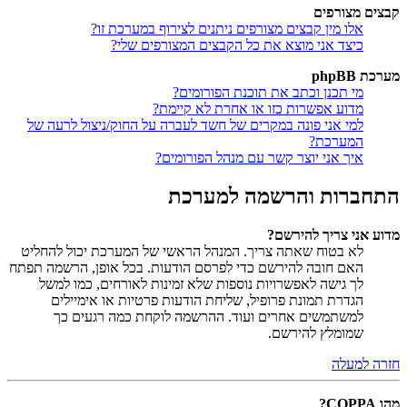
קבצים מצורפים
אלו מין קבצים מצורפים ניתנים לצירוף במערכת זו?
כיצד אני מוצא את כל הקבצים המצורפים שלי?
מערכת phpBB
מי תכנן וכתב את תוכנת הפורומים?
מדוע אפשרות כזו או אחרת לא קיימת?
למי אני פונה במקרים של חשד לעברה על החוק/ניצול לרעה של
המערכת?
איך אני יוצר קשר עם מנהל הפורומים?
התחברות והרשמה למערכת
מדוע אני צריך להירשם?
לא בטוח שאתה צריך. המנהל הראשי של המערכת יכול להחליט
האם חובה להירשם כדי לפרסם הודעות. בכל אופן, הרשמה תפתח
לך גישה לאפשרויות נוספות שלא זמינות לאורחים, כמו למשל
הגדרת תמונת פרופיל, שליחת הודעות פרטיות או אימיילים
למשתמשים אחרים ועוד. ההרשמה לוקחת כמה רגעים כך
שמומלץ להירשם.
חזרה למעלה
מהו COPPA?