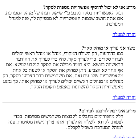
מדוע אני לא יכול להוסיף אפשרויות נוספות לסקר?
גבול האפשרויות בסקר נקבע ע"י שיקול דעתו של מנהל המערכת.
אם אתה חושב שכמות האפשרויות לא מספיקה לך, פנה למנהל
המערכת.
חזרה למעלה
כיצד אני ערוך או מוחק סקר?
כמו בהודעות, רק השולח המקורי, מנהל או מנהל ראשי יכולים
לערוך סקרים. כדי לערוך סקר, לחץ כדי לערוך את ההודעה
הראשונה בנושא. היא תמיד מכילה את הסקר הנקבע לנושא. אם
אף אחד לא הצביע, ניתן למחוק את הסקר או לשנות כל אחת
מהאפשרויות שלו. עם זאת, אם משתמשים כבר הצביעו בסקר, רק
מנהלים או מנהלים ראשיים יכולים לערוך או למחוק אותו. כך נמנע
מאפשרויות הסקר להשתנות באמצע תקופת הסקר.
חזרה למעלה
מדוע איני יכול להיכנס לפורום?
חלק מהפורומים מוגבלים לקבוצות משתמשים מסוימות. בכדי
לצפות, לקרוא, לשלוח או לערוך אתה צריך גישות מסוימות, פנה
למנהל המערכת בשביל לקבלם.
חזרה למעלה