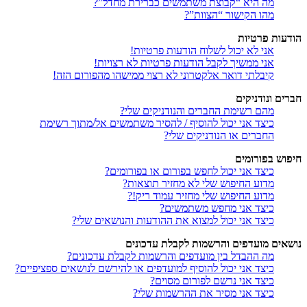
מה היא “קבוצת משתמשים כברירת מחדל”?
מהו הקישור “הצוות”?
הודעות פרטיות
אני לא יכול לשלוח הודעות פרטיות!
אני ממשיך לקבל הודעות פרטיות לא רצויות!
קיבלתי דואר אלקטרוני לא רצוי ממישהו מהפורום הזה!
חברים ונודניקים
מהם רשימת החברים והנודניקים שלי?
כיצד אני יכול להוסיף / להסיר משתמשים אל/מתוך רשימת
החברים או הנודניקים שלי?
חיפוש בפורומים
כיצד אני יכול לחפש בפורום או בפורומים?
מדוע החיפוש שלי לא מחזיר תוצאות?
מדוע החיפוש שלי מחזיר עמוד ריק!?
כיצד אני מחפש משתמשים?
כיצד אני יכול למצוא את ההודעות והנושאים שלי?
נושאים מועדפים והרשמות לקבלת עדכונים
מה ההבדל בין מועדפים והרשמות לקבלת עדכונים?
כיצד אני יכול להוסיף למועדפים או להירשם לנושאים ספציפיים?
כיצד אני נרשם לפורום מסוים?
כיצד אני מסיר את ההרשמות שלי?