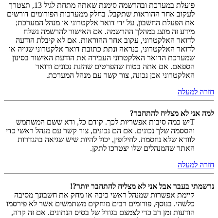
פועלת במערכת ובהרשמה סימנת שאתה מתחת לגיל 13, תצטרך
לעקוב אחר ההוראות שתקבל. בחלק ממערכות הפורומים דורשים
את הפעלת החשבון, על ידי דואר אלקטרוני או מנהל המערכת;
מידע זה מוצג במהלך ההרשמה. אם האישור להרשמה נשלח
לדואר האלקטרוני, עקוב אחר ההוראות. אם לא קיבלת הודעה
לדואר האלקטרוני, כנראה ונתת כתובת דואר אלקטרוני שגויה או
שמערכת הדואר האלקטרוני העבירה את הודעת האישור בסינון
הספאם. אם אתה בטוח שהפרטים שהזנת נכונים ודואר
האלקטרוני אכן נכונה, צור קשר עם מנהל המערכת.
חזרה למעלה
למה אני לא מצליח להתחבר?
Tיש כמה סיבות אפשריות לכך. קודם כל, ודא ששם המשתמש
והססמה שלך נכונים. אם הם נכונים, צור קשר עם מנהל ראשי כדי
לוודא שלא נחסמת. לחילופין, יכול להיות שיש שגיאה בהגדרות
האתר שהמנהלים שלו יצטרכו לתקן.
חזרה למעלה
נרשמתי בעבר אבל אני לא מצליח להתחבר יותר?!
קיימת אפשרות שמנהל ראשי כיבה או מחק את חשבונך מסיבה
כלשהי. בנוסף, פורומים רבים מוחקים משתמשים אשר לא פירסמו
הודעות זמן רב כדי לצמצם בגודל של בסיס הנתונים. אם זה קרה,