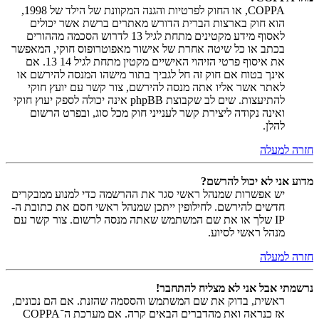
COPPA, או החוק לפרטיות והגנה המקוונת של הילד של 1998,
הוא חוק בארצות הברית הדורש מאתרים ברשת אשר יכולים
לאסוף מידע מקטינים מתחת לגיל 13 לדרוש הסכמה מההורים
בכתב או כל שיטה אחרת של אישור מאפוטרופוס חוקי, המאפשר
את איסוף פרטי הזיהוי האישיים מקטין מתחת לגיל 14 13. אם
אינך בטוח אם חוק זה חל לגביך בתור מישהו המנסה להירשם או
לאתר אשר אליו אתה מנסה להירשם, צור קשר עם יועץ חוקי
להתיעצות. שים לב שקבוצת phpBB אינה יכולה לספק יעוץ חוקי
ואינה נקודה ליצירת קשר לענייני חוק מכל סוג, ובפרט הרשום
להלן.
חזרה למעלה
מדוע אני לא יכול להרשם?
יש אפשרות שמנהל ראשי סגר את ההרשמה כדי למנוע ממבקרים
חדשים להירשם. לחילופין ייתכן שמנהל ראשי חסם את כתובת ה-
IP שלך או את שם המשתמש שאתה מנסה לרשום. צור קשר עם
מנהל ראשי לסיוע.
חזרה למעלה
נרשמתי אבל אני לא מצליח להתחבר!
ראשית, בדוק את שם המשתמש והססמה שהזנת. אם הם נכונים,
אז כנראה ואת מהדברים הבאים קרה. אם מערכת ה־COPPA