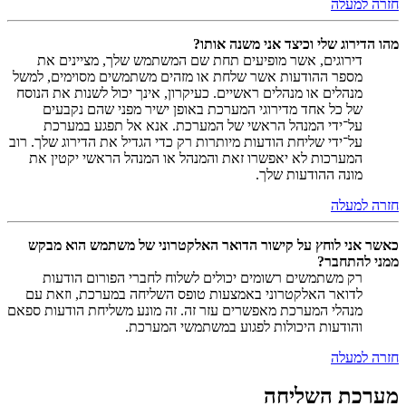
חזרה למעלה
מהו הדירוג שלי וכיצד אני משנה אותו?
דירוגים, אשר מופיעים תחת שם המשתמש שלך, מציינים את
מספר ההודעות אשר שלחת או מזהים משתמשים מסוימים, למשל
מנהלים או מנהלים ראשיים. כעיקרון, אינך יכול לשנות את הנוסח
של כל אחד מדירוגי המערכת באופן ישיר מפני שהם נקבעים
על־ידי המנהל הראשי של המערכת. אנא אל תפגע במערכת
על־ידי שליחת הודעות מיותרות רק כדי הגדיל את הדירוג שלך. רוב
המערכות לא יאפשרו זאת והמנהל או המנהל הראשי יקטין את
מונה ההודעות שלך.
חזרה למעלה
כאשר אני לוחץ על קישור הדואר האלקטרוני של משתמש הוא מבקש
ממני להתחבר?
רק משתמשים רשומים יכולים לשלוח לחברי הפורום הודעות
לדואר האלקטרוני באמצעות טופס השליחה במערכת, וזאת עם
מנהלי המערכת מאפשרים עזר זה. זה מונע משליחת הודעות ספאם
והודעות היכולות לפגוע במשתמשי המערכת.
חזרה למעלה
מערכת השליחה