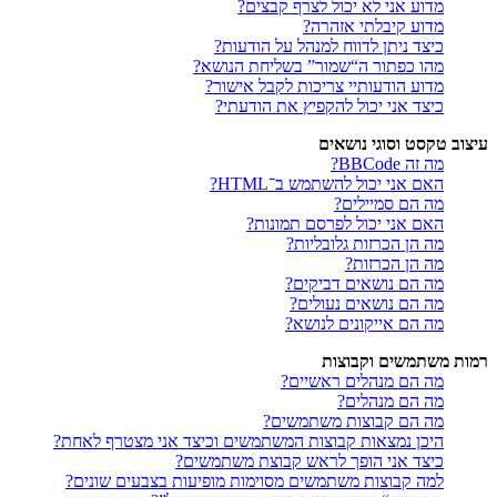
מדוע אני לא יכול לצרף קבצים?
מדוע קיבלתי אזהרה?
כיצד ניתן לדווח למנהל על הודעות?
מהו כפתור ה“שמור” בשליחת הנושא?
מדוע הודעותיי צריכות לקבל אישור?
כיצד אני יכול להקפיץ את הודעתי?
עיצוב טקסט וסוגי נושאים
מה זה BBCode?
האם אני יכול להשתמש ב־HTML?
מה הם סמיילים?
האם אני יכול לפרסם תמונות?
מה הן הכרזות גלובליות?
מה הן הכרזות?
מה הם נושאים דביקים?
מה הם נושאים נעולים?
מה הם אייקונים לנושא?
רמות משתמשים וקבוצות
מה הם מנהלים ראשיים?
מה הם מנהלים?
מה הם קבוצות משתמשים?
היכן נמצאות קבוצות המשתמשים וכיצד אני מצטרף לאחת?
כיצד אני הופך לראש קבוצת משתמשים?
למה קבוצות משתמשים מסוימות מופיעות בצבעים שונים?