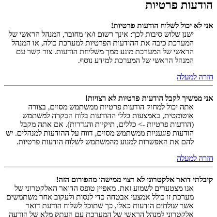
הודעות פרטיות
אני לא יכול לשלוח הודעות פרטיות!
ישנן שלוש סיבות לכך: אינך רשום ו/או מחובר, המנהל הראשי של
המערכת כיבה את ההודעות הפרטיות למערכת כולה, או המנהל
הראשי של המערכת מונע ממך משליחת הודעות. צור קשר עם
המנהל הראשי של המערכת למידע נוסף.
חזרה למעלה
אני ממשיך לקבל הודעות פרטיות לא רצויות!
אתה יכול למחוק הודעות פרטיות ממשתמש מסוים, בצורה
אוטומטית, באמצעות כללי ההודעות בלוח הבקרה למשתמש
(הודעות פרטיות -> כללים, תיקיות והגדרות). אם אתה מקבל
הודעות פוגעניות ממשתמש מסוים, דווח על ההודעות למנהלים. יש
להם את האפשרות למנוע מהמשתמש לשלוח הודעות פרטיות.
חזרה למעלה
קיבלתי דואר אלקטרוני לא רצוי ממישהו מהפורום הזה!
אנו מצטערים לשמוע זאת. מאפיין טופס הדואר האלקטרוני של
מערכת זו כולל אמצעי אבטחה כדי לנסות ולעקוב אחר משתמשים
אשר שולחים הודעות כאלו, כך שתוכל לשלוח הודעת דואר
אלקטרוני למנהל הראשי של המערכת עם העתק מלא של הודעה