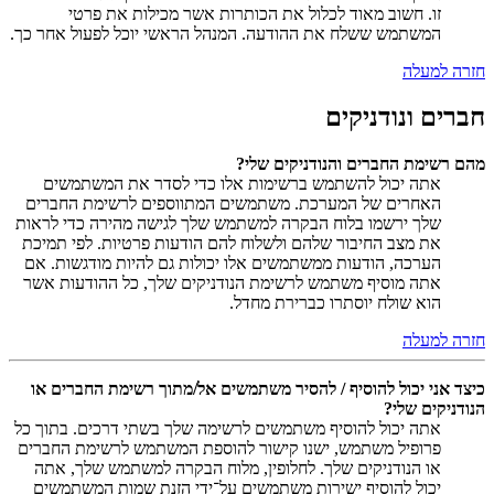
זו. חשוב מאוד לכלול את הכותרות אשר מכילות את פרטי
המשתמש ששלח את ההודעה. המנהל הראשי יוכל לפעול אחר כך.
חזרה למעלה
חברים ונודניקים
מהם רשימת החברים והנודניקים שלי?
אתה יכול להשתמש ברשימות אלו כדי לסדר את המשתמשים
האחרים של המערכת. משתמשים המתווספים לרשימת החברים
שלך ירשמו בלוח הבקרה למשתמש שלך לגישה מהירה כדי לראות
את מצב החיבור שלהם ולשלוח להם הודעות פרטיות. לפי תמיכת
הערכה, הודעות ממשתמשים אלו יכולות גם להיות מודגשות. אם
אתה מוסיף משתמש לרשימת הנודניקים שלך, כל ההודעות אשר
הוא שולח יוסתרו כברירת מחדל.
חזרה למעלה
כיצד אני יכול להוסיף / להסיר משתמשים אל/מתוך רשימת החברים או
הנודניקים שלי?
אתה יכול להוסיף משתמשים לרשימה שלך בשתי דרכים. בתוך כל
פרופיל משתמש, ישנו קישור להוספת המשתמש לרשימת החברים
או הנודניקים שלך. לחלופין, מלוח הבקרה למשתמש שלך, אתה
יכול להוסיף ישירות משתמשים על־ידי הזנת שמות המשתמשים