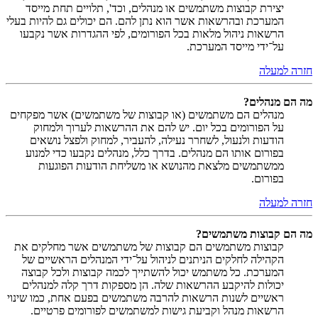
יצירת קבוצות משתמשים או מנהלים, וכד', תלויים תחת מייסד
המערכת ובהרשאות אשר הוא נתן להם. הם יכולים גם להיות בעלי
הרשאות ניהול מלאות בכל הפורומים, לפי ההגדרות אשר נקבעו
על־ידי מייסד המערכת.
חזרה למעלה
מה הם מנהלים?
מנהלים הם משתמשים (או קבוצות של משתמשים) אשר מפקחים
על הפורומים בכל יום. יש להם את ההרשאות לערוך ולמחוק
הודעות ולנעול, לשחרר נעילה, להעביר, למחוק ולפצל נושאים
בפורום אותו הם מנהלים. בדרך כלל, מנהלים נקבעו כדי למנוע
ממשתמשים מלצאת מהנושא או משליחת הודעות הפוגעות
בפורום.
חזרה למעלה
מה הם קבוצות משתמשים?
קבוצות משתמשים הם קבוצות של משתמשים אשר מחלקים את
הקהילה לחלקים הניתנים לניהול על־ידי המנהלים הראשיים של
המערכת. כל משתמש יכול להשתייך לכמה קבוצות ולכל קבוצה
יכולות להיקבע ההרשאות שלה. הן מספקות דרך קלה למנהלים
ראשיים לשנות הרשאות להרבה משתמשים בפעם אחת, כמו שינוי
הרשאות מנהל וקביעת גישות למשתמשים לפורומים פרטיים.