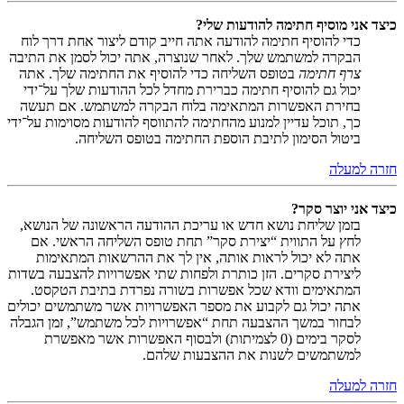
כיצד אני מוסיף חתימה להודעות שלי?
כדי להוסיף חתימה להודעה אתה חייב קודם ליצור אחת דרך לוח
הבקרה למשתמש שלך. לאחר שנוצרה, אתה יכול לסמן את התיבה
צרף חתימה
בטופס השליחה כדי להוסיף את החתימה שלך. אתה
יכול גם להוסיף חתימה כברירת מחדל לכל ההודעות שלך על־ידי
בחירת האפשרות המתאימה בלוח הבקרה למשתמש. אם תעשה
כך, תוכל עדיין למנוע מהחתימה להתווסף להודעות מסוימות על־ידי
ביטול הסימון לתיבת הוספת החתימה בטופס השליחה.
חזרה למעלה
כיצד אני יוצר סקר?
בזמן שליחת נושא חדש או עריכת ההודעה הראשונה של הנושא,
לחץ על התווית “יצירת סקר” תחת טופס השליחה הראשי. אם
אתה לא יכול לראות אותה, אין לך את ההרשאות המתאימות
ליצירת סקרים. הזן כותרת ולפחות שתי אפשרויות להצבעה בשדות
המתאימים וודא שכל אפשרות בשורה נפרדת בתיבת הטקסט.
אתה יכול גם לקבוע את מספר האפשרויות אשר משתמשים יכולים
לבחור במשך ההצבעה תחת “אפשרויות לכל משתמש”, זמן הגבלה
לסקר בימים (0 לצמיתות) ולבסוף האפשרות אשר מאפשרת
למשתמשים לשנות את ההצבעות שלהם.
חזרה למעלה