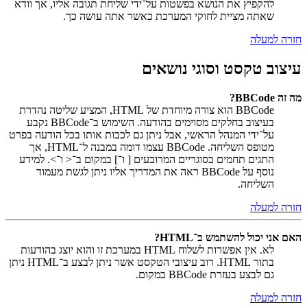
להקפיץ את הנושא בפשטות על־ידי שליחת תגובה אליו, אך וודא
שאתה מציית לחוקי המערכת כאשר אתה עושה כך.
חזרה למעלה
עיצוב טקסט וסוגי נושאים
מה זה BBCode?
BBCode הוא צורה מיוחדת של HTML, המציע שליטה נהדרת
בעיצוב בחלקים מסוימים בהודעה. השימוש ב־BBCode נקבע
על־ידי המנהל הראשי, אבל ניתן גם לכבות אותו בכל הודעה בפרט
מטופס השליחה. BBCode עצמו דומה במבנה ל־HTML, אך
התגים תחמים בסוגריים המרובעים [ ו־] במקום ב־< ו־>. למידע
נוסף על BBCode ראה את המדריך אליו ניתן לגשת מעמוד
השליחה.
חזרה למעלה
האם אני יכול להשתמש ב־HTML?
לא. אין אפשרות לשלוח HTML במערכת זו והוא יוצג בהודעות
בתור HTML. רוב עיצובי הטקסט אשר ניתן לבצע ב־HTML ניתן
גם לבצע בעזרת BBCode במקום.
חזרה למעלה