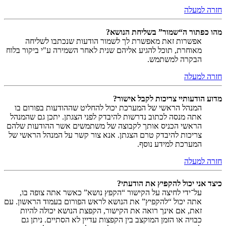
חזרה למעלה
מהו כפתור ה“שמור” בשליחת הנושא?
אפשרות זאת מאפשרת לך לשמור הודעות שנכתבו לשליחה
מאוחרת, תוכל להגיע אליהם שנית לאחר השמירה ע"י ביקור בלוח
הבקרה למשתמש.
חזרה למעלה
מדוע הודעותיי צריכות לקבל אישור?
המנהל הראשי של המערכת יכול להחליט שההודעות בפורום בו
אתה מנסה לכתוב נדרשות להיבדק לפני הצגתן. יתכן גם שהמנהל
הראשי הכניס אותך לקבוצה של משתמשים אשר ההודעות שלהם
צריכות להיבדק טרם הצגתן. אנא צור קשר על המנהל הראשי של
המערכת למידע נוסף.
חזרה למעלה
כיצד אני יכול להקפיץ את הודעתי?
על־ידי לחיצה על הקישור “הקפץ נושא” כאשר אתה צופה בו,
אתה יכול “להקפיץ” את הנושא לראש הפורום בעמוד הראשון. עם
זאת, אם אינך רואה את הקישור, הקפצת הנושא יכולה להיות
כבויה או הזמן המוקצב בין הקפצות עדיין לא הסתיים. ניתן גם