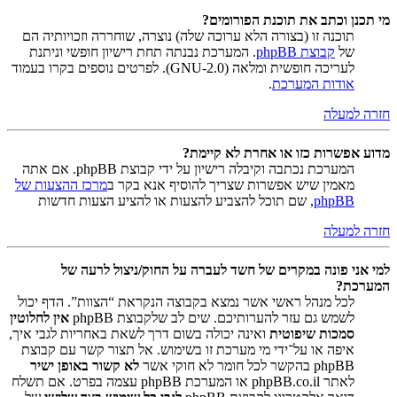
מי תכנן וכתב את תוכנת הפורומים?
תוכנה זו (בצורה הלא ערוכה שלה) נוצרה, שוחררה וזכויותיה הם
של
קבוצת phpBB
. המערכת נבנתה תחת רישיון חופשי וניתנת
לעריכה חופשית ומלאה (GNU-2.0). לפרטים נוספים בקרו בעמוד
אודות המערכת
.
חזרה למעלה
מדוע אפשרות כזו או אחרת לא קיימת?
המערכת נכתבה וקיבלה רישיון על ידי קבוצת phpBB. אם אתה
מאמין שיש אפשרות שצריך להוסיף אנא בקר ב
מרכז ההצעות של
phpBB
, שם תוכל להצביע להצעות או להציע הצעות חדשות
חזרה למעלה
למי אני פונה במקרים של חשד לעברה על החוק/ניצול לרעה של
המערכת?
לכל מנהל ראשי אשר נמצא בקבוצה הנקראת “הצוות”. הדף יכול
לשמש גם עזר להערותיכם. שים לב שלקבוצת phpBB
אין לחלוטין
סמכות שיפוטית
ואינה יכולה בשום דרך לשאת באחריות לגבי איך,
איפה או על־ידי מי מערכת זו בשימוש. אל תצור קשר עם קבוצת
phpBB בהקשר לכל חומר לא חוקי אשר
לא קשור באופן ישיר
לאתר phpBB.co.il או המערכת phpBB עצמה בפרט. אם תשלח