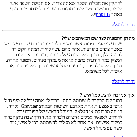
להתקין את חבילת השפה שאתה צריך. אם חבילת השפה אינה
קיימת, תרגיש חופשי ליצור תרגום חדש. ניתן למצוא מידע נוסף
באתר
phpBB
®.
חזרה למעלה
מה הן התמונות לצד שם המשתמש שלי?
ישנם שני סוגי תמונות אשר עשויים להופיע יחד עם שם המשתמש
כאשר צופים בהודעות. אחד מהם עשוי להיות תמונה הקשורה
לדרגה שלך, בדרך כלל בצורה של כוכבים, ריבועים או נקודות,
המציין כמה הודעות כתבת או את מעמדך בפורום. תמונה אחרת,
בדרך כלל גדולה יותר, ידועה כסמל אישי ובדרך כלל ייחודית או
אישית לכל משתמש.
חזרה למעלה
איך אני יכול להציג סמל אישי?
בתוך לוח הבקרה למשתמש תחת "פרופיל" אתה יכול להוסיף סמל
אישי באמצעות אחת מארבע השיטות הבאות: Gravatar, גלריה,
תמונה מרוחקת או העלאה. המנהל הראשי של הפורום יכול
להחליט לאפשר סמלים אישיים ולבחור את הדרך שבה ניתן לבחור
סמלים אישיים. אם אתה לא מצליח להשתמש בסמל אישי, צור
קשר עם מנהל ראשי.