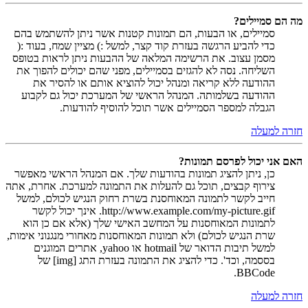
מה הם סמיילים?
סמיילים, או הבעות, הם תמונות קטנות אשר ניתן להשתמש בהם
כדי להביע הרגשה בעזרת קוד קצר, למשל :) מציין שמח, בעוד :(
מסמן עצוב. את הרשימה המלאה של ההבעות ניתן לראות בטופס
השליחה. נסה לא להגזים בסמיילים, מפני שהם יכולים להפוך את
ההודעה ללא קריאה ומנהל יכול להוציא אותם או להסיר את
ההודעה בשלמותה. המנהל הראשי של המערכת יכול גם לקבוע
הגבלה למספר הסמיילים אשר תוכל להוסיף להודעות.
חזרה למעלה
האם אני יכול לפרסם תמונות?
כן, ניתן להציג תמונות בהודעות שלך. אם המנהל הראשי מאפשר
צירוף קבצים, תוכל גם להעלות את התמונה למערכת. אחרת, אתה
חייב לקשר לתמונה המאוחסנת בשרת רחוק הנגיש לכולם, למשל
http://www.example.com/my-picture.gif. אינך יכול לקשר
לתמונות המאוחסנות על המחשב האישי שלך (אלא אם כן הוא
שרת הנגיש לכולם) ולא תמונות המאוחסנות מאחורי מנגנוני אימות,
למשל תיבות הדואר של hotmail או yahoo, אתרים המוגנים
בססמה, וכד'. כדי להציג את התמונה בעזרת התג [img] של
BBCode.
חזרה למעלה