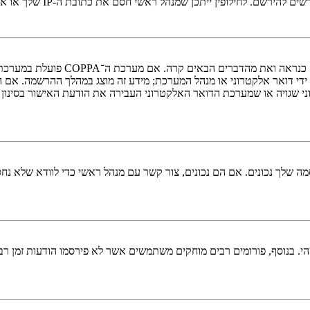
י חסם את כתובת ה-IP שלך או את שם המשתמש שאתה מנסה לרשום. צור קשר עם מנהל ראשי לסיוע.
די דואר אלקטרוני או מנהל המערכת; מידע זה מוצג במהלך ההרשמה. אם 
ני שגויה או שמערכת הדואר האלקטרוני העבירה את הודעת האישור בסינון
 שלך נכונים. אם הם נכונים, צור קשר עם מנהל ראשי כדי לוודא שלא נחס
 בנוסף, פורומים רבים מוחקים משתמשים אשר לא פירסמו הודעות זמן רב כ