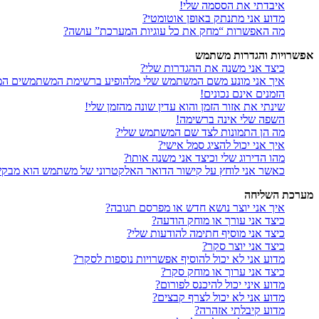
איבדתי את הססמה שלי!
מדוע אני מתנתק באופן אוטומטי?
מה האפשרות “מחק את כל עוגיות המערכת” עושה?
אפשרויות והגדרות משתמש
כיצד אני משנה את ההגדרות שלי?
איך אני מונע משם המשתמש שלי מלהופיע ברשימת המשתמשים המ
הזמנים אינם נכונים!
שינתי את אזור הזמן והוא עדין שונה מהזמן שלי!
השפה שלי אינה ברשימה!
מה הן התמונות לצד שם המשתמש שלי?
איך אני יכול להציג סמל אישי?
מהו הדירוג שלי וכיצד אני משנה אותו?
כאשר אני לוחץ על קישור הדואר האלקטרוני של משתמש הוא מבק
מערכת השליחה
איך אני יוצר נושא חדש או מפרסם תגובה?
כיצד אני עורך או מוחק הודעה?
כיצד אני מוסיף חתימה להודעות שלי?
כיצד אני יוצר סקר?
מדוע אני לא יכול להוסיף אפשרויות נוספות לסקר?
כיצד אני ערוך או מוחק סקר?
מדוע איני יכול להיכנס לפורום?
מדוע אני לא יכול לצרף קבצים?
מדוע קיבלתי אזהרה?