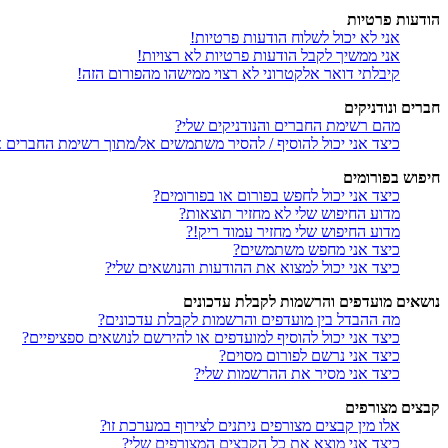
הודעות פרטיות
אני לא יכול לשלוח הודעות פרטיות!
אני ממשיך לקבל הודעות פרטיות לא רצויות!
קיבלתי דואר אלקטרוני לא רצוי ממישהו מהפורום הזה!
חברים ונודניקים
מהם רשימת החברים והנודניקים שלי?
כיצד אני יכול להוסיף / להסיר משתמשים אל/מתוך רשימת החברים או
חיפוש בפורומים
כיצד אני יכול לחפש בפורום או בפורומים?
מדוע החיפוש שלי לא מחזיר תוצאות?
מדוע החיפוש שלי מחזיר עמוד ריק!?
כיצד אני מחפש משתמשים?
כיצד אני יכול למצוא את ההודעות והנושאים שלי?
נושאים מועדפים והרשמות לקבלת עדכונים
מה ההבדל בין מועדפים והרשמות לקבלת עדכונים?
כיצד אני יכול להוסיף למועדפים או להירשם לנושאים ספציפיים?
כיצד אני נרשם לפורום מסוים?
כיצד אני מסיר את ההרשמות שלי?
קבצים מצורפים
אלו מין קבצים מצורפים ניתנים לצירוף במערכת זו?
כיצד אני מוצא את כל הקבצים המצורפים שלי?