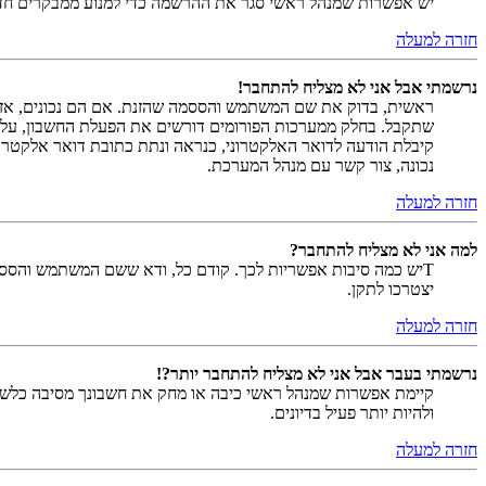
יש אפשרות שמנהל ראשי סגר את ההרשמה כדי למנוע ממבקרים חדשים להירשם. לחילופין ייתכן שמנהל ראש
חזרה למעלה
נרשמתי אבל אני לא מצליח להתחבר!
שתקבל. בחלק ממערכות הפורומים דורשים את הפעלת החשבון, על י
קיבלת הודעה לדואר האלקטרוני, כנראה ונתת כתובת דואר אלקטרו
נכונה, צור קשר עם מנהל המערכת.
חזרה למעלה
למה אני לא מצליח להתחבר?
Tיש כמה סיבות אפשריות לכך. קודם כל, ודא ששם המשתמש והססמה
יצטרכו לתקן.
חזרה למעלה
נרשמתי בעבר אבל אני לא מצליח להתחבר יותר?!
קיימת אפשרות שמנהל ראשי כיבה או מחק את חשבונך מסיבה כלשהי.
ולהיות יותר פעיל בדיונים.
חזרה למעלה