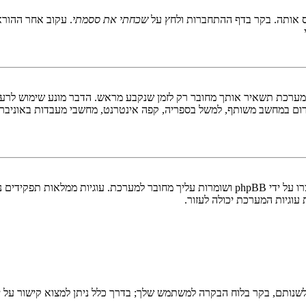
 אותה. בקר בדף ההתחברות ולחץ על
שכחתי את ססמתי
. עקוב אחר ההורא
ערכת תשאיר אותך מחובר רק לזמן שנקבע מראש. הדבר מונע שימוש לרעה 
ום במחשב משותף, למשל בספריה, קפה אינטרנט, מחשבי מעבדות באוניבר
"מחק את כל עוגיות המערכת" מוחק את כל העוגיות (cookies) שנוצרו על ידי phpBB ושומרות 
וגיות המערכת יכולה לעזור.
שנותם, בקר בלוח הבקרה למשתמש שלך; בדרך כלל ניתן למצוא קישור על י