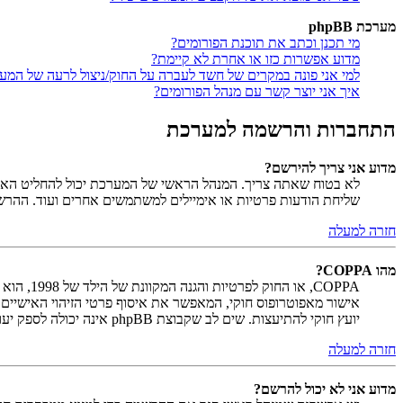
מערכת phpBB
מי תכנן וכתב את תוכנת הפורומים?
מדוע אפשרות כזו או אחרת לא קיימת?
למי אני פונה במקרים של חשד לעברה על החוק/ניצול לרעה של המע
איך אני יוצר קשר עם מנהל הפורומים?
התחברות והרשמה למערכת
מדוע אני צריך להירשם?
לא בטוח שאתה צריך. המנהל הראשי של המערכת יכול להחליט האם ח
שליחת הודעות פרטיות או אימיילים למשתמשים אחרים ועוד. ההר
חזרה למעלה
מהו COPPA?
יועץ חוקי להתיעצות. שים לב שקבוצת phpBB אינה יכולה לספק יעוץ חוקי ואינה נקודה ליצירת קשר לענייני חוק מכל סוג, ובפרט הרשום להלן.
חזרה למעלה
מדוע אני לא יכול להרשם?