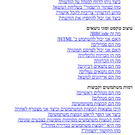
כיצד ניתן לדווח למנהל על הודעות?
מהו כפתור ה“שמור” בשליחת הנושא?
מדוע הודעותיי צריכות לקבל אישור?
כיצד אני יכול להקפיץ את הודעתי?
עיצוב טקסט וסוגי נושאים
מה זה BBCode?
האם אני יכול להשתמש ב־HTML?
מה הם סמיילים?
האם אני יכול לפרסם תמונות?
מה הן הכרזות גלובליות?
מה הן הכרזות?
מה הם נושאים דביקים?
מה הם נושאים נעולים?
מה הם אייקונים לנושא?
רמות משתמשים וקבוצות
מה הם מנהלים ראשיים?
מה הם מנהלים?
מה הם קבוצות משתמשים?
היכן נמצאות קבוצות המשתמשים וכיצד אני מצטרף לאחת?
כיצד אני הופך לראש קבוצת משתמשים?
למה קבוצות משתמשים מסוימות מופיעות בצבעים שונים?
מה היא “קבוצת משתמשים כברירת מחדל”?
מהו הקישור “הצוות”?