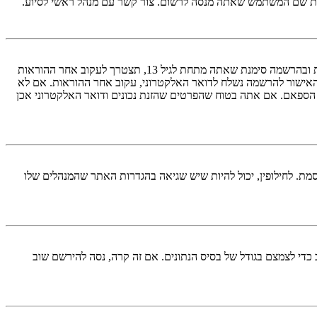
ראשית, בדוק את שם המשתמש והססמה שהזנת. אם הם נכונים, אז כנראה ואת מהדברים הבאים קרה. אם מערכת ה־COPPA פועלת במערכת ובהרשמה סימנת שאתה מתחת לגיל 13, תצטרך לעקוב אחר ההוראות
האישור להרשמה נשלח לדואר האלקטרוני, עקוב אחר ההוראות. אם לא
 הספאם. אם אתה בטוח שהפרטים שהזנת נכונים ודואר האלקטרוני אכן
מת. לחילופין, יכול להיות שיש שגיאה בהגדרות האתר שהמנהלים שלו
די לצמצם בגודל של בסיס הנתונים. אם זה קרה, נסה להירשם שוב