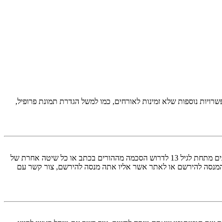
יות נוספות שלא זמינות לאורחים, כמו למשל הגדרת תמונת פרופיל,
COPPA, או החוק לפרטיות והגנה המקוונת של הילד של 1998, הוא חוק בארצות הברית הדורש מאתרים ברשת אשר יכולים לאסוף מידע מקטינים מתחת לגיל 13 לדרוש הסכמה מההורים בכתב או כל שיטה אחרת של
 13. אם אינך בטוח אם חוק זה חל לגביך בתור מישהו המנסה להירשם או לאתר אשר אליו אתה מנסה להירשם, צור קשר עם