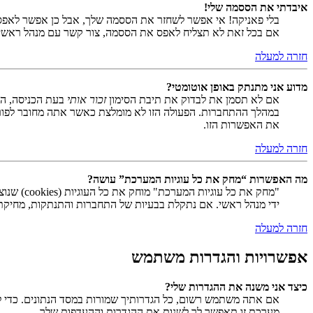
איבדתי את הססמה שלי!
בלי פאניקה! אי אפשר לשחזר את הססמה שלך, אבל כן אפשר לאפס
אם בכל זאת לא תצליח לאפס את הססמה, צור קשר עם מנהל ראשי
חזרה למעלה
מדוע אני מתנתק באופן אוטומטי?
אם לא תסמן את לבדוק את תיבת הסימון
זכור אותי
בעת הכניסה, המ
במהלך ההתחברות. הפעולה הזו לא מומלצת כאשר אתה מחובר לפור
את האפשרות הזו.
חזרה למעלה
מה האפשרות “מחק את כל עוגיות המערכת” עושה?
ידי מנהל ראשי. אם נתקלת בבעיות של התחברות והתנתקות, מחיקת ע
חזרה למעלה
אפשרויות והגדרות משתמש
כיצד אני משנה את ההגדרות שלי?
אם אתה משתמש רשום, כל הגדרותיך שמורות במסד הנתונים. כדי ל
מערכת זו תאפשר לך לשנות את ההגדרות וההעדפות שלך.