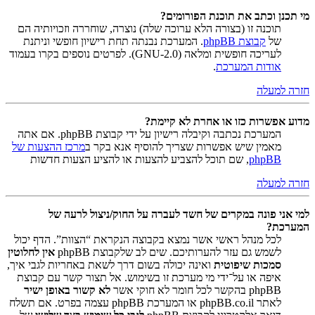
מי תכנן וכתב את תוכנת הפורומים?
תוכנה זו (בצורה הלא ערוכה שלה) נוצרה, שוחררה וזכויותיה הם
של
קבוצת phpBB
. המערכת נבנתה תחת רישיון חופשי וניתנת
לעריכה חופשית ומלאה (GNU-2.0). לפרטים נוספים בקרו בעמוד
אודות המערכת
.
חזרה למעלה
מדוע אפשרות כזו או אחרת לא קיימת?
המערכת נכתבה וקיבלה רישיון על ידי קבוצת phpBB. אם אתה
מאמין שיש אפשרות שצריך להוסיף אנא בקר ב
מרכז ההצעות של
phpBB
, שם תוכל להצביע להצעות או להציע הצעות חדשות
חזרה למעלה
למי אני פונה במקרים של חשד לעברה על החוק/ניצול לרעה של
המערכת?
לכל מנהל ראשי אשר נמצא בקבוצה הנקראת “הצוות”. הדף יכול
לשמש גם עזר להערותיכם. שים לב שלקבוצת phpBB
אין לחלוטין
סמכות שיפוטית
ואינה יכולה בשום דרך לשאת באחריות לגבי איך,
איפה או על־ידי מי מערכת זו בשימוש. אל תצור קשר עם קבוצת
phpBB בהקשר לכל חומר לא חוקי אשר
לא קשור באופן ישיר
לאתר phpBB.co.il או המערכת phpBB עצמה בפרט. אם תשלח