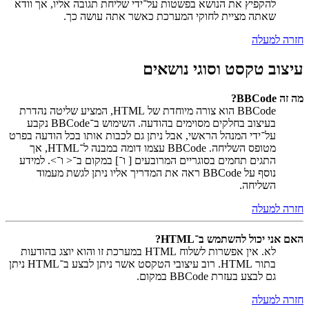
להקפיץ את הנושא בפשטות על־ידי שליחת תגובה אליו, אך וודא
שאתה מציית לחוקי המערכת כאשר אתה עושה כך.
חזרה למעלה
עיצוב טקסט וסוגי נושאים
מה זה BBCode?
BBCode הוא צורה מיוחדת של HTML, המציע שליטה נהדרת
בעיצוב בחלקים מסוימים בהודעה. השימוש ב־BBCode נקבע
על־ידי המנהל הראשי, אבל ניתן גם לכבות אותו בכל הודעה בפרט
מטופס השליחה. BBCode עצמו דומה במבנה ל־HTML, אך
התגים תחמים בסוגריים המרובעים [ ו־] במקום ב־< ו־>. למידע
נוסף על BBCode ראה את המדריך אליו ניתן לגשת מעמוד
השליחה.
חזרה למעלה
האם אני יכול להשתמש ב־HTML?
לא. אין אפשרות לשלוח HTML במערכת זו והוא יוצג בהודעות
בתור HTML. רוב עיצובי הטקסט אשר ניתן לבצע ב־HTML ניתן
גם לבצע בעזרת BBCode במקום.
חזרה למעלה