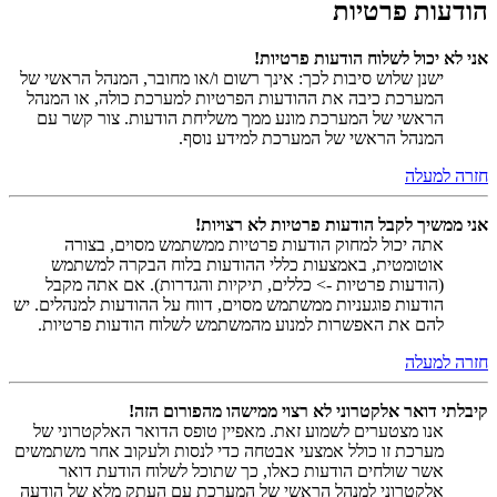
הודעות פרטיות
אני לא יכול לשלוח הודעות פרטיות!
ישנן שלוש סיבות לכך: אינך רשום ו/או מחובר, המנהל הראשי של
המערכת כיבה את ההודעות הפרטיות למערכת כולה, או המנהל
הראשי של המערכת מונע ממך משליחת הודעות. צור קשר עם
המנהל הראשי של המערכת למידע נוסף.
חזרה למעלה
אני ממשיך לקבל הודעות פרטיות לא רצויות!
אתה יכול למחוק הודעות פרטיות ממשתמש מסוים, בצורה
אוטומטית, באמצעות כללי ההודעות בלוח הבקרה למשתמש
(הודעות פרטיות -> כללים, תיקיות והגדרות). אם אתה מקבל
הודעות פוגעניות ממשתמש מסוים, דווח על ההודעות למנהלים. יש
להם את האפשרות למנוע מהמשתמש לשלוח הודעות פרטיות.
חזרה למעלה
קיבלתי דואר אלקטרוני לא רצוי ממישהו מהפורום הזה!
אנו מצטערים לשמוע זאת. מאפיין טופס הדואר האלקטרוני של
מערכת זו כולל אמצעי אבטחה כדי לנסות ולעקוב אחר משתמשים
אשר שולחים הודעות כאלו, כך שתוכל לשלוח הודעת דואר
אלקטרוני למנהל הראשי של המערכת עם העתק מלא של הודעה