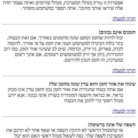
אפשרות זו
ורק מנהלי המערכת, מנהלי פורומים ואתה עצמך תהיו
כן
אלה שיראו אותך מחובר. אתה תספר כמשתמש מוסתר.
חזרה למעלה
הזמנים אינם נכונים!
יכול להיות שהזמן המוצג שונה מהזמנים באזורך. אם זאת הבעיה,
בקר בלוח הבקרה למשתמש ושנה את הזמן על פי אזורך, לדוגמה
לונדון, פאריס, ניו יורק, וכדומה. שים לב ששינוי אזור הזמן, כמו רוב
ההגדרות, ניתן אך ורק למשתמשים רשומים. אם אינך רשום
במערכת, זה הזמן הנכון להירשם.
חזרה למעלה
שינתי את אזור הזמן והוא עדין שונה מהזמן שלי!
אם אתה בטוח שהגדרת את אזור הזמן נכון והזמן עדין אינו מכוון
כראוי, אז כנראה והשעה המוגדרת בשרת אינה נכונה. אנא יידע
מנהל ראשי כדי לתקן את הבעיה
חזרה למעלה
השפה שלי אינה ברשימה!
או שהמנהל הראשי לא התקין השפה או שאף אחד לא תרגם את
המערכת לשפה שלך. נסה לשאול מנהל ראשי האם הוא יכול