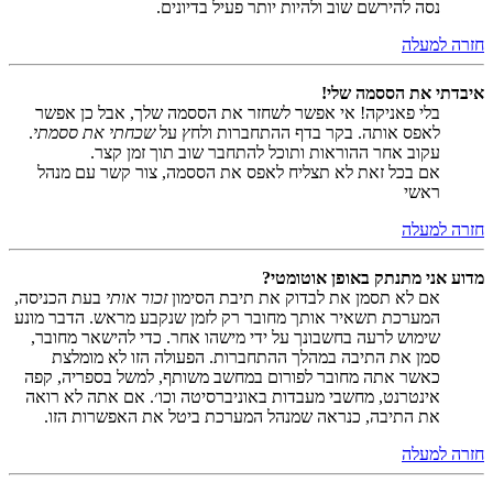
נסה להירשם שוב ולהיות יותר פעיל בדיונים.
חזרה למעלה
איבדתי את הססמה שלי!
בלי פאניקה! אי אפשר לשחזר את הססמה שלך, אבל כן אפשר
לאפס אותה. בקר בדף ההתחברות ולחץ על
שכחתי את ססמתי
.
עקוב אחר ההוראות ותוכל להתחבר שוב תוך זמן קצר.
אם בכל זאת לא תצליח לאפס את הססמה, צור קשר עם מנהל
ראשי
חזרה למעלה
מדוע אני מתנתק באופן אוטומטי?
אם לא תסמן את לבדוק את תיבת הסימון
זכור אותי
בעת הכניסה,
המערכת תשאיר אותך מחובר רק לזמן שנקבע מראש. הדבר מונע
שימוש לרעה בחשבונך על ידי מישהו אחר. כדי להישאר מחובר,
סמן את התיבה במהלך ההתחברות. הפעולה הזו לא מומלצת
כאשר אתה מחובר לפורום במחשב משותף, למשל בספריה, קפה
אינטרנט, מחשבי מעבדות באוניברסיטה וכו׳. אם אתה לא רואה
את התיבה, כנראה שמנהל המערכת ביטל את האפשרות הזו.
חזרה למעלה