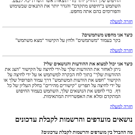
החיפוש שלך החזיק יותר מדי תוצאות אשר השרת יכול לבצע.
השתמש ב“חיפוש מתקדם” והגדר יותר את התנאים שבשימוש
והפורומים בהם אתה מחפש.
חזרה למעלה
כיצד אני מחפש משתמשים?
בקר בעמוד “משתמשים” ולחץ על הקישור “מצא משתמש”
חזרה למעלה
כיצד אני יכול למצוא את ההודעות והנושאים שלי?
ניתן לאחזר את ההודעות שלך על-ידי לחיצה על הקישור "הצג את
ההודעות שלך" בתוך לוח הבקרה למשתמש או על ידי לחיצה על
הקישור "חפש את הודעות המשתמש" דרך עמוד הפרופיל שלך או
על ידי לחיצה על תפריט "קישורים מהירים" בחלק העליון של כל
דף. כדי לחפש את הנושאים שלך, השתמש בעמוד החיפוש
המתקדם ומלא את האפשרויות המתאימות.
חזרה למעלה
נושאים מועדפים והרשמות לקבלת עדכונים
מה ההבדל בין מועדפים והרשמות לקבלת עדכונים?