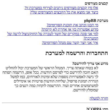
קבצים מצורפים
אלו מין קבצים מצורפים ניתנים לצירוף במערכת זו?
כיצד אני מוצא את כל הקבצים המצורפים שלי?
מערכת phpBB
מי תכנן וכתב את תוכנת הפורומים?
מדוע אפשרות כזו או אחרת לא קיימת?
למי אני פונה במקרים של חשד לעברה על החוק/ניצול לרעה של
המערכת?
איך אני יוצר קשר עם מנהל הפורומים?
התחברות והרשמה למערכת
מדוע אני צריך להירשם?
לא בטוח שאתה צריך. המנהל הראשי של המערכת יכול להחליט
האם חובה להירשם כדי לפרסם הודעות. בכל אופן, הרשמה תפתח
לך גישה לאפשרויות נוספות שלא זמינות לאורחים, כמו למשל
הגדרת תמונת פרופיל, שליחת הודעות פרטיות או אימיילים
למשתמשים אחרים ועוד. ההרשמה לוקחת כמה רגעים כך
שמומלץ להירשם.
חזרה למעלה
מהו COPPA?