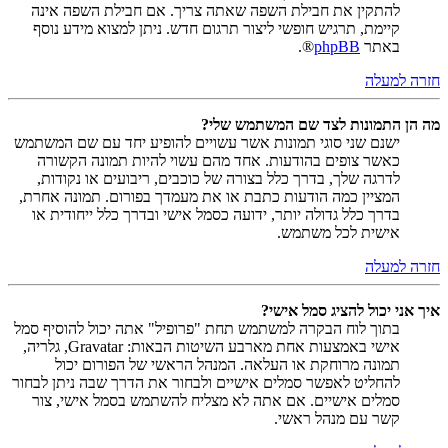
להתקין את חבילת השפה שאתה צריך. אם חבילת השפה אינה
קיימת, תרגיש חופשי ליצור תרגום חדש. ניתן למצוא מידע נוסף
באתר
phpBB
®.
חזרה למעלה
מה הן התמונות לצד שם המשתמש שלי?
ישנם שני סוגי תמונות אשר עשויים להופיע יחד עם שם המשתמש
כאשר צופים בהודעות. אחד מהם עשוי להיות תמונה הקשורה
לדרגה שלך, בדרך כלל בצורה של כוכבים, ריבועים או נקודות,
המציין כמה הודעות כתבת או את מעמדך בפורום. תמונה אחרת,
בדרך כלל גדולה יותר, ידועה כסמל אישי ובדרך כלל ייחודית או
אישית לכל משתמש.
חזרה למעלה
איך אני יכול להציג סמל אישי?
בתוך לוח הבקרה למשתמש תחת "פרופיל" אתה יכול להוסיף סמל
אישי באמצעות אחת מארבע השיטות הבאות: Gravatar, גלריה,
תמונה מרוחקת או העלאה. המנהל הראשי של הפורום יכול
להחליט לאפשר סמלים אישיים ולבחור את הדרך שבה ניתן לבחור
סמלים אישיים. אם אתה לא מצליח להשתמש בסמל אישי, צור
קשר עם מנהל ראשי.