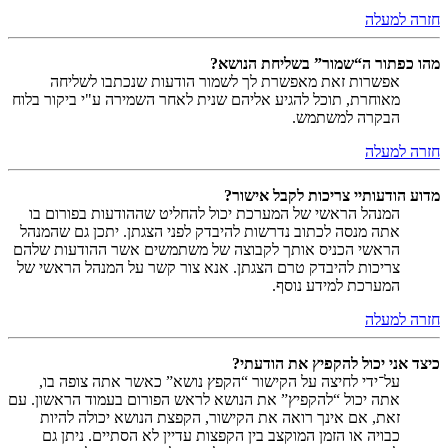
חזרה למעלה
מהו כפתור ה“שמור” בשליחת הנושא?
אפשרות זאת מאפשרת לך לשמור הודעות שנכתבו לשליחה
מאוחרת, תוכל להגיע אליהם שנית לאחר השמירה ע"י ביקור בלוח
הבקרה למשתמש.
חזרה למעלה
מדוע הודעותיי צריכות לקבל אישור?
המנהל הראשי של המערכת יכול להחליט שההודעות בפורום בו
אתה מנסה לכתוב נדרשות להיבדק לפני הצגתן. יתכן גם שהמנהל
הראשי הכניס אותך לקבוצה של משתמשים אשר ההודעות שלהם
צריכות להיבדק טרם הצגתן. אנא צור קשר על המנהל הראשי של
המערכת למידע נוסף.
חזרה למעלה
כיצד אני יכול להקפיץ את הודעתי?
על־ידי לחיצה על הקישור “הקפץ נושא” כאשר אתה צופה בו,
אתה יכול “להקפיץ” את הנושא לראש הפורום בעמוד הראשון. עם
זאת, אם אינך רואה את הקישור, הקפצת הנושא יכולה להיות
כבויה או הזמן המוקצב בין הקפצות עדיין לא הסתיים. ניתן גם