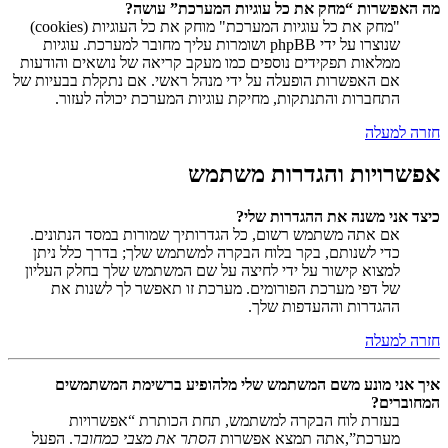
מה האפשרות “מחק את כל עוגיות המערכת” עושה?
"מחק את כל עוגיות המערכת" מוחק את כל העוגיות (cookies)
שנוצרו על ידי phpBB ושומרות עליך מחובר למערכת. עוגיות
ממלאות תפקידים נוספים כמו מעקב קריאה של נושאים והודעות
אם האפשרות הופעלה על ידי מנהל ראשי. אם נתקלת בבעיות של
התחברות והתנתקות, מחיקת עוגיות המערכת יכולה לעזור.
חזרה למעלה
אפשרויות והגדרות משתמש
כיצד אני משנה את ההגדרות שלי?
אם אתה משתמש רשום, כל הגדרותיך שמורות במסד הנתונים.
כדי לשנותם, בקר בלוח הבקרה למשתמש שלך; בדרך כלל ניתן
למצוא קישור על ידי לחיצה על שם המשתמש שלך בחלק העליון
של דפי מערכת הפורומים. מערכת זו תאפשר לך לשנות את
ההגדרות וההעדפות שלך.
חזרה למעלה
איך אני מונע משם המשתמש שלי מלהופיע ברשימת המשתמשים
המחוברים?
בעזרת לוח הבקרה למשתמש, תחת הכותרת “אפשרויות
מערכת”,אתה תמצא אפשרות
הסתר את מצבי כמחובר
. הפעל