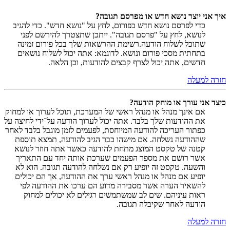
איך אני יוצר נושא חדש או מפרסם תגובה?
כדי לפרסם נושא חדש בפורום, לחץ על "נושא חדש". כדי להגיב
לנושא, לחץ על "פרסם תגובה". ייתכן שתצטרך להירשם לפני
שתוכל לשלוח הודעה.רשימת ההרשאות שלך בכל פורום זמינה
בתחתית מסכי פורום ונושא. לדוגמא: אתה יכול לשלוח נושאים
חדשים, אתה יכול לצרף קבצים להודעות, וכן הלאה.
חזרה למעלה
כיצד אני עורך או מוחק הודעה?
אם אינך מנהל או מנהל ראשי של המערכת, תוכל לערוך או למחוק
את ההודעות שלך בלבד. אתה יכול לערוך הודעה על־ידי לחיצה על
כפתור העריכה להודעה המיוחסת, לפעמים לזמן מוגבל בלבד לאחר
שההודעה נשלחה. אם מישהו כבר הגיב להודעה, תמצא תוספת
קטנה של טקסט המוצג מתחת להודעה כאשר אתה חוזר לנושא
אשר רושם את מספר הפעמים שערכת אותה יחד עם התאריך
והשעה. טקסט זה יופיע רק אם נשלחה להודעה תגובה. הוא לא
יופיע אם מנהל או מנהל ראשי ערך את ההודעה, אך הם יכולים
להשאיר הערה אשר מסבירה מדוע הם ערכו את ההודעה לפי
ראות עיניהם. שים לב שמשתמשים רגילים לא יכולים למחוק
הודעה לאחר שקיבלה תגובה.
חזרה למעלה