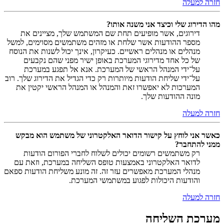
חזרה למעלה
מהו הדירוג שלי וכיצד אני משנה אותו?
דירוגים, אשר מופיעים תחת שם המשתמש שלך, מציינים את
מספר ההודעות אשר שלחת או מזהים משתמשים מסוימים, למשל
מנהלים או מנהלים ראשיים. כעיקרון, אינך יכול לשנות את הנוסח
של כל אחד מדירוגי המערכת באופן ישיר מפני שהם נקבעים
על־ידי המנהל הראשי של המערכת. אנא אל תפגע במערכת
על־ידי שליחת הודעות מיותרות רק כדי הגדיל את הדירוג שלך. רוב
המערכות לא יאפשרו זאת והמנהל או המנהל הראשי יקטין את
מונה ההודעות שלך.
חזרה למעלה
כאשר אני לוחץ על קישור הדואר האלקטרוני של משתמש הוא מבקש
ממני להתחבר?
רק משתמשים רשומים יכולים לשלוח לחברי הפורום הודעות
לדואר האלקטרוני באמצעות טופס השליחה במערכת, וזאת עם
מנהלי המערכת מאפשרים עזר זה. זה מונע משליחת הודעות ספאם
והודעות היכולות לפגוע במשתמשי המערכת.
חזרה למעלה
מערכת השליחה