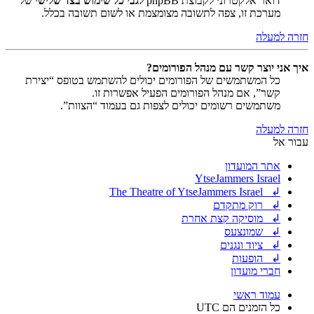
דואר אלקטרוני לקבוצת phpBB
לגבי כל שימוש בצד שלישי
של
מערכת זו, צפה לתשובה מצומצמת או לשום תשובה בכלל.
חזרה למעלה
איך אני יוצר קשר עם מנהל הפורומים?
כל המשתמשים של הפורומים יכולים להשתמש בטופס “יצירת
קשר”, אם מנהל הפורומים הפעיל אפשרות זו.
משתמשים רשומים יכולים לצפות גם בעמוד “הצוות”.
חזרה למעלה
עבור אל
אתר המועדון
YtseJammers Israel
↲ The Theatre of YtseJammers Israel
↲ רוק מתקדם
↲ מוסיקה קצת אחרת
↲ שמונצעס
↲ ציוד ונגנים
↲ הופעות
חברי מועדון
עמוד ראשי
כל הזמנים הם
UTC