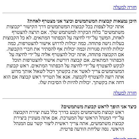
חזרה למעלה
היכן נמצאות קבוצות המשתמשים וכיצד אני מצטרף לאחת?
אתה יכול לצפות בכל קבוצות המשתמשים דרך הקישור “קבוצות
משתמשים” בלוח הבקרה למשתמש שלך. אם תרצה להצטרף
לאחת, המשך על־ידי לחיצה על הכפתור המתאים. לא כל הקבוצות
בעלות גישה פתוחה. כמה יכולות לדרוש אישור להצטרפות, כמה
יכולות להיות סגורות וכמה יכולות אף להסתיר את חברי הקבוצה.
אם הקבוצה פתוחה, אתה יכול להצטרף אליה על־ידי לחיצה על
הכפתור המתאים. אם קבוצה דורשת אישור להצטרפות תוכל
לבקש להצטרף על־ידי לחיצה על הכפתור המתאים. ראש קבוצת
המשתמשים צריך לאשר את בקשתך ויכול לשאול אותך מדוע
אתה רוצה להצטרף לקבוצה. אנא אל תטריד ראש קבוצה אם הוא
דחה את בקשתך. יכולות להיות לו הסיבות שלו.
חזרה למעלה
כיצד אני הופך לראש קבוצת משתמשים?
ראש קבוצת משתמשים נקבע בדרך כלל בעת יצירת הקבוצה
על־ידי המנהל הראשי של המערכת. אם אתה מעוניין ביצירת
קבוצת משתמשים, אתה צריך ראשית ליצור קשר עם המנהל
הראשי. נסה שליחת הודעה פרטית.