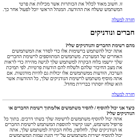
זו. חשוב מאוד לכלול את הכותרות אשר מכילות את פרטי
המשתמש ששלח את ההודעה. המנהל הראשי יוכל לפעול אחר כך.
חזרה למעלה
חברים ונודניקים
מהם רשימת החברים והנודניקים שלי?
אתה יכול להשתמש ברשימות אלו כדי לסדר את המשתמשים
האחרים של המערכת. משתמשים המתווספים לרשימת החברים
שלך ירשמו בלוח הבקרה למשתמש שלך לגישה מהירה כדי לראות
את מצב החיבור שלהם ולשלוח להם הודעות פרטיות. לפי תמיכת
הערכה, הודעות ממשתמשים אלו יכולות גם להיות מודגשות. אם
אתה מוסיף משתמש לרשימת הנודניקים שלך, כל ההודעות אשר
הוא שולח יוסתרו כברירת מחדל.
חזרה למעלה
כיצד אני יכול להוסיף / להסיר משתמשים אל/מתוך רשימת החברים או
הנודניקים שלי?
אתה יכול להוסיף משתמשים לרשימה שלך בשתי דרכים. בתוך כל
פרופיל משתמש, ישנו קישור להוספת המשתמש לרשימת החברים
או הנודניקים שלך. לחלופין, מלוח הבקרה למשתמש שלך, אתה
יכול להוסיף ישירות משתמשים על־ידי הזנת שמות המשתמשים