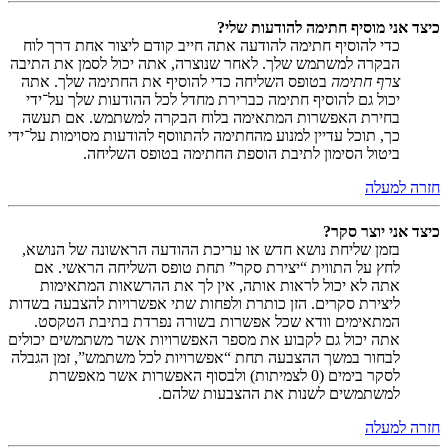
כיצד אני מוסיף חתימה להודעות שלי?
כדי להוסיף חתימה להודעה אתה חייב קודם ליצור אחת דרך לוח
הבקרה למשתמש שלך. לאחר שנוצרה, אתה יכול לסמן את התיבה
צרף חתימה
בטופס השליחה כדי להוסיף את החתימה שלך. אתה
יכול גם להוסיף חתימה כברירת מחדל לכל ההודעות שלך על־ידי
בחירת האפשרות המתאימה בלוח הבקרה למשתמש. אם תעשה
כך, תוכל עדיין למנוע מהחתימה להתווסף להודעות מסוימות על־ידי
ביטול הסימון לתיבת הוספת החתימה בטופס השליחה.
חזרה למעלה
כיצד אני יוצר סקר?
בזמן שליחת נושא חדש או עריכת ההודעה הראשונה של הנושא,
לחץ על התווית “יצירת סקר” תחת טופס השליחה הראשי. אם
אתה לא יכול לראות אותה, אין לך את ההרשאות המתאימות
ליצירת סקרים. הזן כותרת ולפחות שתי אפשרויות להצבעה בשדות
המתאימים וודא שכל אפשרות בשורה נפרדת בתיבת הטקסט.
אתה יכול גם לקבוע את מספר האפשרויות אשר משתמשים יכולים
לבחור במשך ההצבעה תחת “אפשרויות לכל משתמש”, זמן הגבלה
לסקר בימים (0 לצמיתות) ולבסוף האפשרות אשר מאפשרת
למשתמשים לשנות את ההצבעות שלהם.
חזרה למעלה