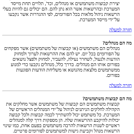
יצירת קבוצות משתמשים או מנהלים, וכד', תלויים תחת מייסד
המערכת ובהרשאות אשר הוא נתן להם. הם יכולים גם להיות בעלי
הרשאות ניהול מלאות בכל הפורומים, לפי ההגדרות אשר נקבעו
על־ידי מייסד המערכת.
חזרה למעלה
מה הם מנהלים?
מנהלים הם משתמשים (או קבוצות של משתמשים) אשר מפקחים
על הפורומים בכל יום. יש להם את ההרשאות לערוך ולמחוק
הודעות ולנעול, לשחרר נעילה, להעביר, למחוק ולפצל נושאים
בפורום אותו הם מנהלים. בדרך כלל, מנהלים נקבעו כדי למנוע
ממשתמשים מלצאת מהנושא או משליחת הודעות הפוגעות
בפורום.
חזרה למעלה
מה הם קבוצות משתמשים?
קבוצות משתמשים הם קבוצות של משתמשים אשר מחלקים את
הקהילה לחלקים הניתנים לניהול על־ידי המנהלים הראשיים של
המערכת. כל משתמש יכול להשתייך לכמה קבוצות ולכל קבוצה
יכולות להיקבע ההרשאות שלה. הן מספקות דרך קלה למנהלים
ראשיים לשנות הרשאות להרבה משתמשים בפעם אחת, כמו שינוי
הרשאות מנהל וקביעת גישות למשתמשים לפורומים פרטיים.