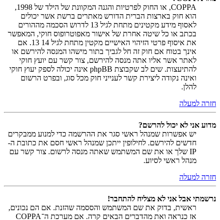
COPPA, או החוק לפרטיות והגנה המקוונת של הילד של 1998,
הוא חוק בארצות הברית הדורש מאתרים ברשת אשר יכולים
לאסוף מידע מקטינים מתחת לגיל 13 לדרוש הסכמה מההורים
בכתב או כל שיטה אחרת של אישור מאפוטרופוס חוקי, המאפשר
את איסוף פרטי הזיהוי האישיים מקטין מתחת לגיל 14 13. אם
אינך בטוח אם חוק זה חל לגביך בתור מישהו המנסה להירשם או
לאתר אשר אליו אתה מנסה להירשם, צור קשר עם יועץ חוקי
להתיעצות. שים לב שקבוצת phpBB אינה יכולה לספק יעוץ חוקי
ואינה נקודה ליצירת קשר לענייני חוק מכל סוג, ובפרט הרשום
להלן.
חזרה למעלה
מדוע אני לא יכול להרשם?
יש אפשרות שמנהל ראשי סגר את ההרשמה כדי למנוע ממבקרים
חדשים להירשם. לחילופין ייתכן שמנהל ראשי חסם את כתובת ה-
IP שלך או את שם המשתמש שאתה מנסה לרשום. צור קשר עם
מנהל ראשי לסיוע.
חזרה למעלה
נרשמתי אבל אני לא מצליח להתחבר!
ראשית, בדוק את שם המשתמש והססמה שהזנת. אם הם נכונים,
אז כנראה ואת מהדברים הבאים קרה. אם מערכת ה־COPPA