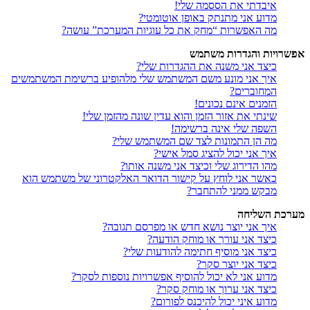
איבדתי את הססמה שלי!
מדוע אני מתנתק באופן אוטומטי?
מה האפשרות “מחק את כל עוגיות המערכת” עושה?
אפשרויות והגדרות משתמש
כיצד אני משנה את ההגדרות שלי?
איך אני מונע משם המשתמש שלי מלהופיע ברשימת המשתמשים
המחוברים?
הזמנים אינם נכונים!
שינתי את אזור הזמן והוא עדין שונה מהזמן שלי!
השפה שלי אינה ברשימה!
מה הן התמונות לצד שם המשתמש שלי?
איך אני יכול להציג סמל אישי?
מהו הדירוג שלי וכיצד אני משנה אותו?
כאשר אני לוחץ על קישור הדואר האלקטרוני של משתמש הוא
מבקש ממני להתחבר?
מערכת השליחה
איך אני יוצר נושא חדש או מפרסם תגובה?
כיצד אני עורך או מוחק הודעה?
כיצד אני מוסיף חתימה להודעות שלי?
כיצד אני יוצר סקר?
מדוע אני לא יכול להוסיף אפשרויות נוספות לסקר?
כיצד אני ערוך או מוחק סקר?
מדוע איני יכול להיכנס לפורום?