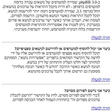
ב-phpBB 3.0, שמירה למועדפים של נושאים עבדה בדומה
למועדפים בדפדפן - לא היית מקבל התראות על עדכונים בנושאים.
החל מגרסה 3.1, שמירה למועדפים דומה יותר להרשמה לנושא.
תוכל לקבל התראות כאשר הנושא מתעדכן. הרשמה לפורום,
לעומת זאת, תעדכן אותך כאשר ישר עדכונים לנושא או פורום
במערכת. ניתן לשנות את אפשרויות ההתראות למועדפים
והרשמות בלוח הבקרה למשתמש, תחת ״העדפות מערכת״.
חזרה למעלה
כיצד אני יכול להוסיף למועדפים או להירשם לנושאים ספציפיים?
תוכל להוסיף נושא ספציפי למועדפים או להירשם אליו על ידי
לחיצה על הקישור המתאים בתפריט "אפשרויות נושא", הממוקם
לנוחותך לצד חלקו העליון והתחתון של דיון בנושא.
תגובה לנושא כאשר התיבה "הודע לי כאשר תגובה נשלחת"
מסומנת גם תרשום אותך לקבל עדכונים מהנושא.
חזרה למעלה
כיצד אני נרשם לפורום מסוים?
Tכדי להרשם לפורום מסוים, לחץ על הקישור “הרשם לקבלת
עדכונים מפורום זה” בתחתית העמוד לאחר הכניסה לפורום.
חזרה למעלה