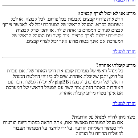
מדוע אני לא יכול לצרף קבצים?
הרשאות צירוף קבצים נקבעות בכל פורום, לכל קבוצה, או לכל
משתמש בפרט. המנהל הראשי של המערכת יכול לא לאפשר צירוף
קבצים לפורום המסוים בו אתה שולח, או יתכן שרק קבוצות
מסוימות יכולות לצרף קבצים. צור קשר עם המנהל הראשי של
המערכת אם אינך בטוח מדוע אינך יכול לצרף קבצים.
חזרה למעלה
מדוע קיבלתי אזהרה?
כל מנהל ראשי של מערכת קובע את חוקי האתר שלו. אם עברת
על חוק, יתכן שקיבלת אזהרה. שים לב כי זוהי החלטת המנהל
הראשי של המערכת, וקבוצת phpBB לא יכולה לעשות דבר עם
האזהרות באתר הנתון. צור קשר עם המנהל הראשי של המערכת
אם אינך בטוח מדוע קיבלת אזהרה.
חזרה למעלה
כיצד ניתן לדווח למנהל על הודעות?
אם מנהל המערכת מאפשר זאת, אתה תראה כפתור דיווח הודעות
ליד כפתור השליחת הודעה. על ידי לחיצה על הכפתור תעבור
לפעולות הדיווח על הודעה.