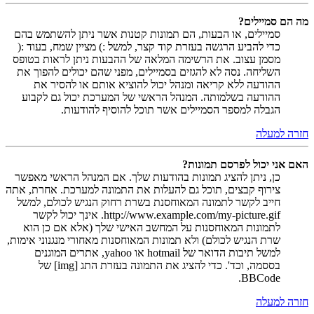
מה הם סמיילים?
סמיילים, או הבעות, הם תמונות קטנות אשר ניתן להשתמש בהם
כדי להביע הרגשה בעזרת קוד קצר, למשל :) מציין שמח, בעוד :(
מסמן עצוב. את הרשימה המלאה של ההבעות ניתן לראות בטופס
השליחה. נסה לא להגזים בסמיילים, מפני שהם יכולים להפוך את
ההודעה ללא קריאה ומנהל יכול להוציא אותם או להסיר את
ההודעה בשלמותה. המנהל הראשי של המערכת יכול גם לקבוע
הגבלה למספר הסמיילים אשר תוכל להוסיף להודעות.
חזרה למעלה
האם אני יכול לפרסם תמונות?
כן, ניתן להציג תמונות בהודעות שלך. אם המנהל הראשי מאפשר
צירוף קבצים, תוכל גם להעלות את התמונה למערכת. אחרת, אתה
חייב לקשר לתמונה המאוחסנת בשרת רחוק הנגיש לכולם, למשל
http://www.example.com/my-picture.gif. אינך יכול לקשר
לתמונות המאוחסנות על המחשב האישי שלך (אלא אם כן הוא
שרת הנגיש לכולם) ולא תמונות המאוחסנות מאחורי מנגנוני אימות,
למשל תיבות הדואר של hotmail או yahoo, אתרים המוגנים
בססמה, וכד'. כדי להציג את התמונה בעזרת התג [img] של
BBCode.
חזרה למעלה