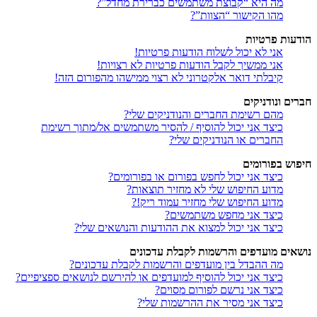
מה היא “קבוצת משתמשים כברירת מחדל”?
מהו הקישור “הצוות”?
הודעות פרטיות
אני לא יכול לשלוח הודעות פרטיות!
אני ממשיך לקבל הודעות פרטיות לא רצויות!
קיבלתי דואר אלקטרוני לא רצוי ממישהו מהפורום הזה!
חברים ונודניקים
מהם רשימת החברים והנודניקים שלי?
כיצד אני יכול להוסיף / להסיר משתמשים אל/מתוך רשימת
החברים או הנודניקים שלי?
חיפוש בפורומים
כיצד אני יכול לחפש בפורום או בפורומים?
מדוע החיפוש שלי לא מחזיר תוצאות?
מדוע החיפוש שלי מחזיר עמוד ריק!?
כיצד אני מחפש משתמשים?
כיצד אני יכול למצוא את ההודעות והנושאים שלי?
נושאים מועדפים והרשמות לקבלת עדכונים
מה ההבדל בין מועדפים והרשמות לקבלת עדכונים?
כיצד אני יכול להוסיף למועדפים או להירשם לנושאים ספציפיים?
כיצד אני נרשם לפורום מסוים?
כיצד אני מסיר את ההרשמות שלי?