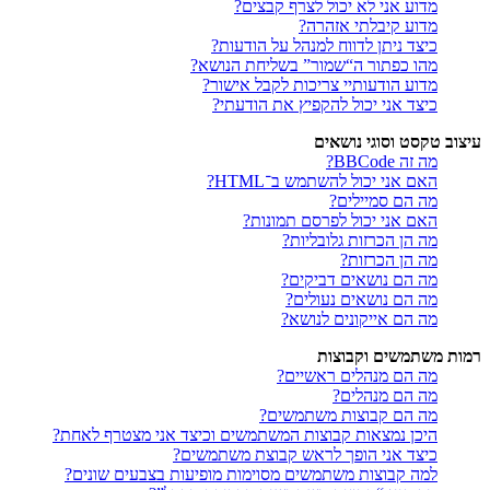
מדוע אני לא יכול לצרף קבצים?
מדוע קיבלתי אזהרה?
כיצד ניתן לדווח למנהל על הודעות?
מהו כפתור ה“שמור” בשליחת הנושא?
מדוע הודעותיי צריכות לקבל אישור?
כיצד אני יכול להקפיץ את הודעתי?
עיצוב טקסט וסוגי נושאים
מה זה BBCode?
האם אני יכול להשתמש ב־HTML?
מה הם סמיילים?
האם אני יכול לפרסם תמונות?
מה הן הכרזות גלובליות?
מה הן הכרזות?
מה הם נושאים דביקים?
מה הם נושאים נעולים?
מה הם אייקונים לנושא?
רמות משתמשים וקבוצות
מה הם מנהלים ראשיים?
מה הם מנהלים?
מה הם קבוצות משתמשים?
היכן נמצאות קבוצות המשתמשים וכיצד אני מצטרף לאחת?
כיצד אני הופך לראש קבוצת משתמשים?
למה קבוצות משתמשים מסוימות מופיעות בצבעים שונים?