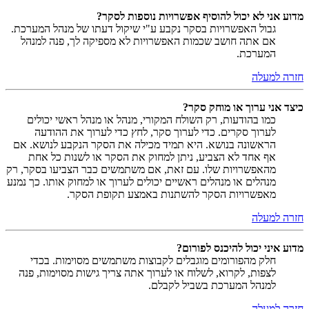
מדוע אני לא יכול להוסיף אפשרויות נוספות לסקר?
גבול האפשרויות בסקר נקבע ע"י שיקול דעתו של מנהל המערכת.
אם אתה חושב שכמות האפשרויות לא מספיקה לך, פנה למנהל
המערכת.
חזרה למעלה
כיצד אני ערוך או מוחק סקר?
כמו בהודעות, רק השולח המקורי, מנהל או מנהל ראשי יכולים
לערוך סקרים. כדי לערוך סקר, לחץ כדי לערוך את ההודעה
הראשונה בנושא. היא תמיד מכילה את הסקר הנקבע לנושא. אם
אף אחד לא הצביע, ניתן למחוק את הסקר או לשנות כל אחת
מהאפשרויות שלו. עם זאת, אם משתמשים כבר הצביעו בסקר, רק
מנהלים או מנהלים ראשיים יכולים לערוך או למחוק אותו. כך נמנע
מאפשרויות הסקר להשתנות באמצע תקופת הסקר.
חזרה למעלה
מדוע איני יכול להיכנס לפורום?
חלק מהפורומים מוגבלים לקבוצות משתמשים מסוימות. בכדי
לצפות, לקרוא, לשלוח או לערוך אתה צריך גישות מסוימות, פנה
למנהל המערכת בשביל לקבלם.
חזרה למעלה