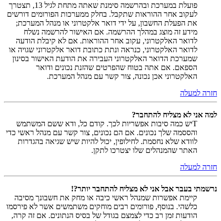
פועלת במערכת ובהרשמה סימנת שאתה מתחת לגיל 13, תצטרך
לעקוב אחר ההוראות שתקבל. בחלק ממערכות הפורומים דורשים
את הפעלת החשבון, על ידי דואר אלקטרוני או מנהל המערכת;
מידע זה מוצג במהלך ההרשמה. אם האישור להרשמה נשלח
לדואר האלקטרוני, עקוב אחר ההוראות. אם לא קיבלת הודעה
לדואר האלקטרוני, כנראה ונתת כתובת דואר אלקטרוני שגויה או
שמערכת הדואר האלקטרוני העבירה את הודעת האישור בסינון
הספאם. אם אתה בטוח שהפרטים שהזנת נכונים ודואר
האלקטרוני אכן נכונה, צור קשר עם מנהל המערכת.
חזרה למעלה
למה אני לא מצליח להתחבר?
Tיש כמה סיבות אפשריות לכך. קודם כל, ודא ששם המשתמש
והססמה שלך נכונים. אם הם נכונים, צור קשר עם מנהל ראשי כדי
לוודא שלא נחסמת. לחילופין, יכול להיות שיש שגיאה בהגדרות
האתר שהמנהלים שלו יצטרכו לתקן.
חזרה למעלה
נרשמתי בעבר אבל אני לא מצליח להתחבר יותר?!
קיימת אפשרות שמנהל ראשי כיבה או מחק את חשבונך מסיבה
כלשהי. בנוסף, פורומים רבים מוחקים משתמשים אשר לא פירסמו
הודעות זמן רב כדי לצמצם בגודל של בסיס הנתונים. אם זה קרה,