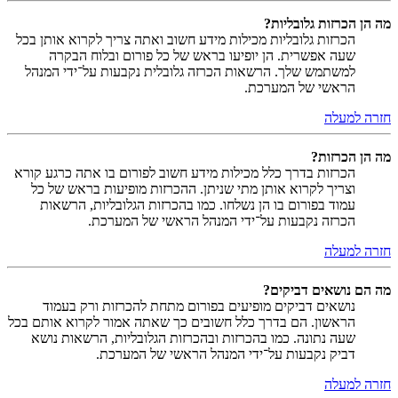
מה הן הכרזות גלובליות?
הכרזות גלובליות מכילות מידע חשוב ואתה צריך לקרוא אותן בכל
שעה אפשרית. הן יופיעו בראש של כל פורום ובלוח הבקרה
למשתמש שלך. הרשאות הכרזה גלובלית נקבעות על־ידי המנהל
הראשי של המערכת.
חזרה למעלה
מה הן הכרזות?
הכרזות בדרך כלל מכילות מידע חשוב לפורום בו אתה כרגע קורא
וצריך לקרוא אותן מתי שניתן. ההכרזות מופיעות בראש של כל
עמוד בפורום בו הן נשלחו. כמו בהכרזות הגלובליות, הרשאות
הכרזה נקבעות על־ידי המנהל הראשי של המערכת.
חזרה למעלה
מה הם נושאים דביקים?
נושאים דביקים מופיעים בפורום מתחת להכרזות ורק בעמוד
הראשון. הם בדרך כלל חשובים כך שאתה אמור לקרוא אותם בכל
שעה נתונה. כמו בהכרזות ובהכרזות הגלובליות, הרשאות נושא
דביק נקבעות על־ידי המנהל הראשי של המערכת.
חזרה למעלה