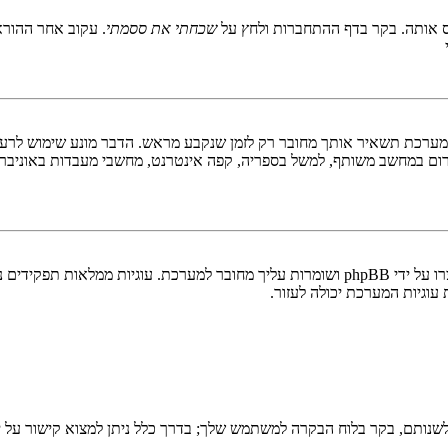
 אותה. בקר בדף ההתחברות ולחץ על
שכחתי את ססמתי
. עקוב אחר ההורא
ערכת תשאיר אותך מחובר רק לזמן שנקבע מראש. הדבר מונע שימוש לרעה 
ום במחשב משותף, למשל בספריה, קפה אינטרנט, מחשבי מעבדות באוניבר
"מחק את כל עוגיות המערכת" מוחק את כל העוגיות (cookies) שנוצרו על ידי phpBB ושומרות 
וגיות המערכת יכולה לעזור.
שנותם, בקר בלוח הבקרה למשתמש שלך; בדרך כלל ניתן למצוא קישור על י