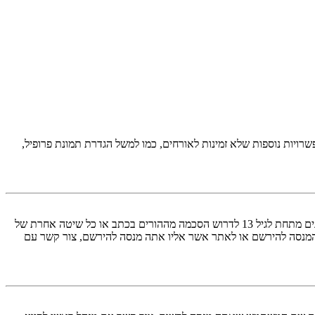
יות נוספות שלא זמינות לאורחים, כמו למשל הגדרת תמונת פרופיל,
COPPA, או החוק לפרטיות והגנה המקוונת של הילד של 1998, הוא חוק בארצות הברית הדורש מאתרים ברשת אשר יכולים לאסוף מידע מקטינים מתחת לגיל 13 לדרוש הסכמה מההורים בכתב או כל שיטה אחרת של
 13. אם אינך בטוח אם חוק זה חל לגביך בתור מישהו המנסה להירשם או לאתר אשר אליו אתה מנסה להירשם, צור קשר עם