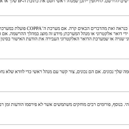
י חסם את כתובת ה-IP שלך או את שם המשתמש שאתה מנסה לרשום. צור קשר עם מנהל ראשי לסיוע.
די דואר אלקטרוני או מנהל המערכת; מידע זה מוצג במהלך ההרשמה. אם 
ני שגויה או שמערכת הדואר האלקטרוני העבירה את הודעת האישור בסינון
 שלך נכונים. אם הם נכונים, צור קשר עם מנהל ראשי כדי לוודא שלא נחס
 בנוסף, פורומים רבים מוחקים משתמשים אשר לא פירסמו הודעות זמן רב כ