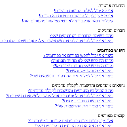
הודעות פרטיות
אני לא יכול לשלוח הודעות פרטיות!
אני ממשיך לקבל הודעות פרטיות לא רצויות!
קיבלתי דואר אלקטרוני לא רצוי ממישהו מהפורום הזה!
חברים ונודניקים
מהם רשימת החברים והנודניקים שלי?
כיצד אני יכול להוסיף / להסיר משתמשים אל/מתוך רשימת החברים או
חיפוש בפורומים
כיצד אני יכול לחפש בפורום או בפורומים?
מדוע החיפוש שלי לא מחזיר תוצאות?
מדוע החיפוש שלי מחזיר עמוד ריק!?
כיצד אני מחפש משתמשים?
כיצד אני יכול למצוא את ההודעות והנושאים שלי?
נושאים מועדפים והרשמות לקבלת עדכונים
מה ההבדל בין מועדפים והרשמות לקבלת עדכונים?
כיצד אני יכול להוסיף למועדפים או להירשם לנושאים ספציפיים?
כיצד אני נרשם לפורום מסוים?
כיצד אני מסיר את ההרשמות שלי?
קבצים מצורפים
אלו מין קבצים מצורפים ניתנים לצירוף במערכת זו?
כיצד אני מוצא את כל הקבצים המצורפים שלי?