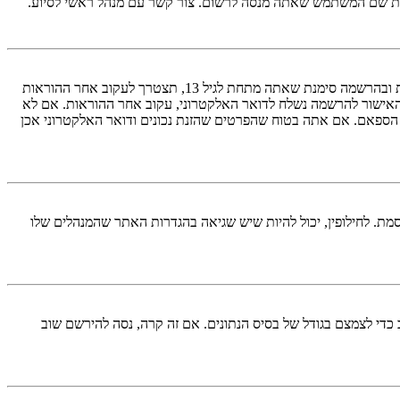
ראשית, בדוק את שם המשתמש והססמה שהזנת. אם הם נכונים, אז כנראה ואת מהדברים הבאים קרה. אם מערכת ה־COPPA פועלת במערכת ובהרשמה סימנת שאתה מתחת לגיל 13, תצטרך לעקוב אחר ההוראות
האישור להרשמה נשלח לדואר האלקטרוני, עקוב אחר ההוראות. אם לא
 הספאם. אם אתה בטוח שהפרטים שהזנת נכונים ודואר האלקטרוני אכן
מת. לחילופין, יכול להיות שיש שגיאה בהגדרות האתר שהמנהלים שלו
די לצמצם בגודל של בסיס הנתונים. אם זה קרה, נסה להירשם שוב