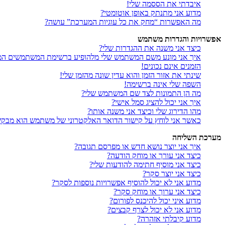
איבדתי את הססמה שלי!
מדוע אני מתנתק באופן אוטומטי?
מה האפשרות “מחק את כל עוגיות המערכת” עושה?
אפשרויות והגדרות משתמש
כיצד אני משנה את ההגדרות שלי?
איך אני מונע משם המשתמש שלי מלהופיע ברשימת המשתמשים המ
הזמנים אינם נכונים!
שינתי את אזור הזמן והוא עדין שונה מהזמן שלי!
השפה שלי אינה ברשימה!
מה הן התמונות לצד שם המשתמש שלי?
איך אני יכול להציג סמל אישי?
מהו הדירוג שלי וכיצד אני משנה אותו?
כאשר אני לוחץ על קישור הדואר האלקטרוני של משתמש הוא מבק
מערכת השליחה
איך אני יוצר נושא חדש או מפרסם תגובה?
כיצד אני עורך או מוחק הודעה?
כיצד אני מוסיף חתימה להודעות שלי?
כיצד אני יוצר סקר?
מדוע אני לא יכול להוסיף אפשרויות נוספות לסקר?
כיצד אני ערוך או מוחק סקר?
מדוע איני יכול להיכנס לפורום?
מדוע אני לא יכול לצרף קבצים?
מדוע קיבלתי אזהרה?