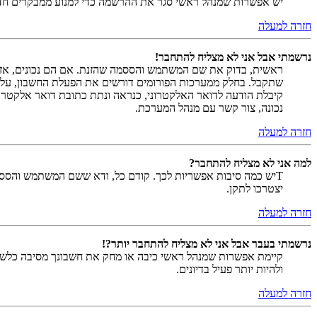
יש אפשרות שמנהל ראשי סגר את ההרשמה כדי למנוע ממבקרים חדשים להירשם. לחילופין ייתכן שמנהל ראש
חזרה למעלה
נרשמתי אבל אני לא מצליח להתחבר!
שתקבל. בחלק ממערכות הפורומים דורשים את הפעלת החשבון, על י
קיבלת הודעה לדואר האלקטרוני, כנראה ונתת כתובת דואר אלקטרו
נכונה, צור קשר עם מנהל המערכת.
חזרה למעלה
למה אני לא מצליח להתחבר?
Tיש כמה סיבות אפשריות לכך. קודם כל, ודא ששם המשתמש והססמה
יצטרכו לתקן.
חזרה למעלה
נרשמתי בעבר אבל אני לא מצליח להתחבר יותר?!
קיימת אפשרות שמנהל ראשי כיבה או מחק את חשבונך מסיבה כלשהי.
ולהיות יותר פעיל בדיונים.
חזרה למעלה