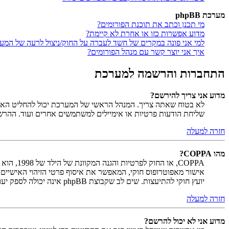
מערכת phpBB
מי תכנן וכתב את תוכנת הפורומים?
מדוע אפשרות כזו או אחרת לא קיימת?
למי אני פונה במקרים של חשד לעברה על החוק/ניצול לרעה של המע
איך אני יוצר קשר עם מנהל הפורומים?
התחברות והרשמה למערכת
מדוע אני צריך להירשם?
לא בטוח שאתה צריך. המנהל הראשי של המערכת יכול להחליט האם ח
שליחת הודעות פרטיות או אימיילים למשתמשים אחרים ועוד. ההר
חזרה למעלה
מהו COPPA?
יועץ חוקי להתיעצות. שים לב שקבוצת phpBB אינה יכולה לספק יעוץ חוקי ואינה נקודה ליצירת קשר לענייני חוק מכל סוג, ובפרט הרשום להלן.
חזרה למעלה
מדוע אני לא יכול להרשם?