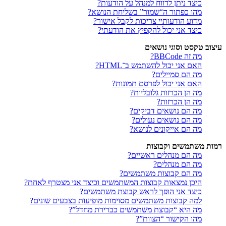
כיצד ניתן לדווח למנהל על הודעות?
מהו כפתור ה“שמור” בשליחת הנושא?
מדוע הודעותיי צריכות לקבל אישור?
כיצד אני יכול להקפיץ את הודעתי?
עיצוב טקסט וסוגי נושאים
מה זה BBCode?
האם אני יכול להשתמש ב־HTML?
מה הם סמיילים?
האם אני יכול לפרסם תמונות?
מה הן הכרזות גלובליות?
מה הן הכרזות?
מה הם נושאים דביקים?
מה הם נושאים נעולים?
מה הם אייקונים לנושא?
רמות משתמשים וקבוצות
מה הם מנהלים ראשיים?
מה הם מנהלים?
מה הם קבוצות משתמשים?
היכן נמצאות קבוצות המשתמשים וכיצד אני מצטרף לאחת?
כיצד אני הופך לראש קבוצת משתמשים?
למה קבוצות משתמשים מסוימות מופיעות בצבעים שונים?
מה היא “קבוצת משתמשים כברירת מחדל”?
מהו הקישור “הצוות”?