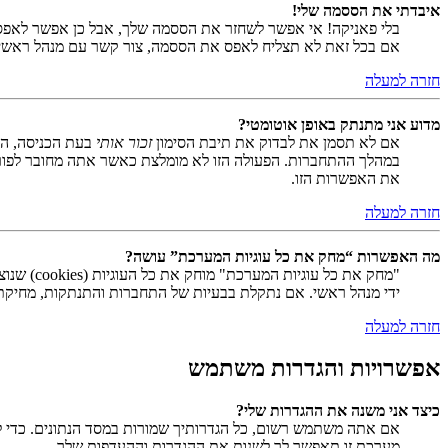
איבדתי את הססמה שלי!
בלי פאניקה! אי אפשר לשחזר את הססמה שלך, אבל כן אפשר לאפס
אם בכל זאת לא תצליח לאפס את הססמה, צור קשר עם מנהל ראשי
חזרה למעלה
מדוע אני מתנתק באופן אוטומטי?
אם לא תסמן את לבדוק את תיבת הסימון
זכור אותי
בעת הכניסה, המ
במהלך ההתחברות. הפעולה הזו לא מומלצת כאשר אתה מחובר לפור
את האפשרות הזו.
חזרה למעלה
מה האפשרות “מחק את כל עוגיות המערכת” עושה?
ידי מנהל ראשי. אם נתקלת בבעיות של התחברות והתנתקות, מחיקת ע
חזרה למעלה
אפשרויות והגדרות משתמש
כיצד אני משנה את ההגדרות שלי?
אם אתה משתמש רשום, כל הגדרותיך שמורות במסד הנתונים. כדי ל
מערכת זו תאפשר לך לשנות את ההגדרות וההעדפות שלך.