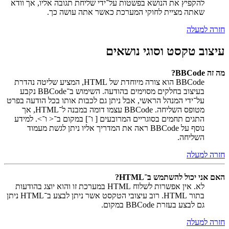
להקפיץ את הנושא בפשטות על־ידי שליחת תגובה אליו, אך וודא
שאתה מציית לחוקי המערכת כאשר אתה עושה כך.
חזרה למעלה
עיצוב טקסט וסוגי נושאים
מה זה BBCode?
BBCode הוא צורה מיוחדת של HTML, המציע שליטה נהדרת
בעיצוב בחלקים מסוימים בהודעה. השימוש ב־BBCode נקבע
על־ידי המנהל הראשי, אבל ניתן גם לכבות אותו בכל הודעה בפרט
מטופס השליחה. BBCode עצמו דומה במבנה ל־HTML, אך
התגים תחמים בסוגריים המרובעים [ ו־] במקום ב־< ו־>. למידע
נוסף על BBCode ראה את המדריך אליו ניתן לגשת מעמוד
השליחה.
חזרה למעלה
האם אני יכול להשתמש ב־HTML?
לא. אין אפשרות לשלוח HTML במערכת זו והוא יוצג בהודעות
בתור HTML. רוב עיצובי הטקסט אשר ניתן לבצע ב־HTML ניתן
גם לבצע בעזרת BBCode במקום.
חזרה למעלה