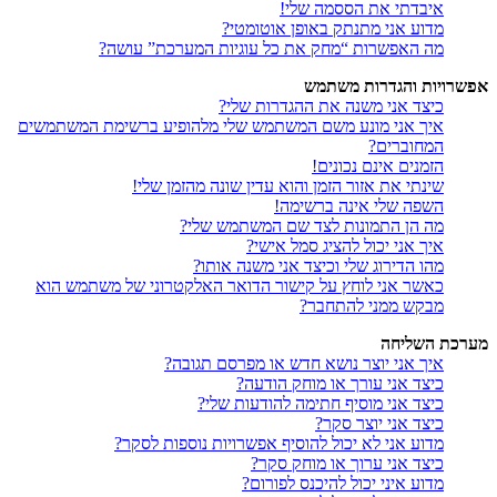
איבדתי את הססמה שלי!
מדוע אני מתנתק באופן אוטומטי?
מה האפשרות “מחק את כל עוגיות המערכת” עושה?
אפשרויות והגדרות משתמש
כיצד אני משנה את ההגדרות שלי?
איך אני מונע משם המשתמש שלי מלהופיע ברשימת המשתמשים
המחוברים?
הזמנים אינם נכונים!
שינתי את אזור הזמן והוא עדין שונה מהזמן שלי!
השפה שלי אינה ברשימה!
מה הן התמונות לצד שם המשתמש שלי?
איך אני יכול להציג סמל אישי?
מהו הדירוג שלי וכיצד אני משנה אותו?
כאשר אני לוחץ על קישור הדואר האלקטרוני של משתמש הוא
מבקש ממני להתחבר?
מערכת השליחה
איך אני יוצר נושא חדש או מפרסם תגובה?
כיצד אני עורך או מוחק הודעה?
כיצד אני מוסיף חתימה להודעות שלי?
כיצד אני יוצר סקר?
מדוע אני לא יכול להוסיף אפשרויות נוספות לסקר?
כיצד אני ערוך או מוחק סקר?
מדוע איני יכול להיכנס לפורום?