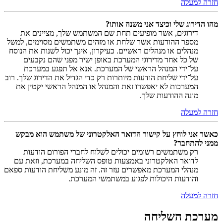
חזרה למעלה
מהו הדירוג שלי וכיצד אני משנה אותו?
דירוגים, אשר מופיעים תחת שם המשתמש שלך, מציינים את
מספר ההודעות אשר שלחת או מזהים משתמשים מסוימים, למשל
מנהלים או מנהלים ראשיים. כעיקרון, אינך יכול לשנות את הנוסח
של כל אחד מדירוגי המערכת באופן ישיר מפני שהם נקבעים
על־ידי המנהל הראשי של המערכת. אנא אל תפגע במערכת
על־ידי שליחת הודעות מיותרות רק כדי הגדיל את הדירוג שלך. רוב
המערכות לא יאפשרו זאת והמנהל או המנהל הראשי יקטין את
מונה ההודעות שלך.
חזרה למעלה
כאשר אני לוחץ על קישור הדואר האלקטרוני של משתמש הוא מבקש
ממני להתחבר?
רק משתמשים רשומים יכולים לשלוח לחברי הפורום הודעות
לדואר האלקטרוני באמצעות טופס השליחה במערכת, וזאת עם
מנהלי המערכת מאפשרים עזר זה. זה מונע משליחת הודעות ספאם
והודעות היכולות לפגוע במשתמשי המערכת.
חזרה למעלה
מערכת השליחה