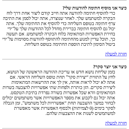
כיצד אני מוסיף חתימה להודעות שלי?
כדי להוסיף חתימה להודעה אתה חייב קודם ליצור אחת דרך לוח
הבקרה למשתמש שלך. לאחר שנוצרה, אתה יכול לסמן את התיבה
צרף חתימה
בטופס השליחה כדי להוסיף את החתימה שלך. אתה
יכול גם להוסיף חתימה כברירת מחדל לכל ההודעות שלך על־ידי
בחירת האפשרות המתאימה בלוח הבקרה למשתמש. אם תעשה
כך, תוכל עדיין למנוע מהחתימה להתווסף להודעות מסוימות על־ידי
ביטול הסימון לתיבת הוספת החתימה בטופס השליחה.
חזרה למעלה
כיצד אני יוצר סקר?
בזמן שליחת נושא חדש או עריכת ההודעה הראשונה של הנושא,
לחץ על התווית “יצירת סקר” תחת טופס השליחה הראשי. אם
אתה לא יכול לראות אותה, אין לך את ההרשאות המתאימות
ליצירת סקרים. הזן כותרת ולפחות שתי אפשרויות להצבעה בשדות
המתאימים וודא שכל אפשרות בשורה נפרדת בתיבת הטקסט.
אתה יכול גם לקבוע את מספר האפשרויות אשר משתמשים יכולים
לבחור במשך ההצבעה תחת “אפשרויות לכל משתמש”, זמן הגבלה
לסקר בימים (0 לצמיתות) ולבסוף האפשרות אשר מאפשרת
למשתמשים לשנות את ההצבעות שלהם.
חזרה למעלה