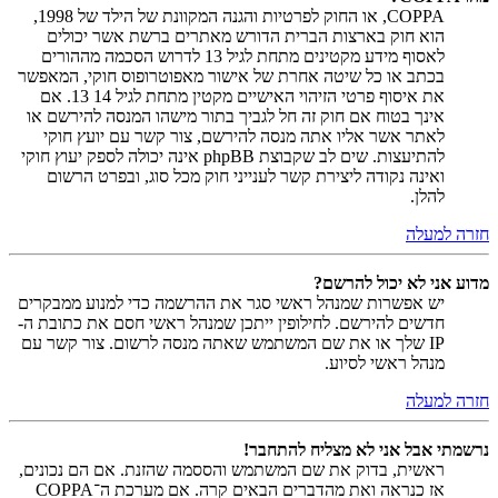
COPPA, או החוק לפרטיות והגנה המקוונת של הילד של 1998,
הוא חוק בארצות הברית הדורש מאתרים ברשת אשר יכולים
לאסוף מידע מקטינים מתחת לגיל 13 לדרוש הסכמה מההורים
בכתב או כל שיטה אחרת של אישור מאפוטרופוס חוקי, המאפשר
את איסוף פרטי הזיהוי האישיים מקטין מתחת לגיל 14 13. אם
אינך בטוח אם חוק זה חל לגביך בתור מישהו המנסה להירשם או
לאתר אשר אליו אתה מנסה להירשם, צור קשר עם יועץ חוקי
להתיעצות. שים לב שקבוצת phpBB אינה יכולה לספק יעוץ חוקי
ואינה נקודה ליצירת קשר לענייני חוק מכל סוג, ובפרט הרשום
להלן.
חזרה למעלה
מדוע אני לא יכול להרשם?
יש אפשרות שמנהל ראשי סגר את ההרשמה כדי למנוע ממבקרים
חדשים להירשם. לחילופין ייתכן שמנהל ראשי חסם את כתובת ה-
IP שלך או את שם המשתמש שאתה מנסה לרשום. צור קשר עם
מנהל ראשי לסיוע.
חזרה למעלה
נרשמתי אבל אני לא מצליח להתחבר!
ראשית, בדוק את שם המשתמש והססמה שהזנת. אם הם נכונים,
אז כנראה ואת מהדברים הבאים קרה. אם מערכת ה־COPPA