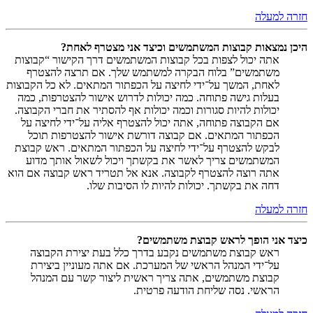
חזרה למעלה
היכן נמצאות קבוצות המשתמשים וכיצד אני מצטרף לאחת?
אתה יכול לצפות בכל קבוצות המשתמשים דרך הקישור “קבוצות
משתמשים” בלוח הבקרה למשתמש שלך. אם תרצה להצטרף
לאחת, המשך על־ידי לחיצה על הכפתור המתאים. לא כל הקבוצות
בעלות גישה פתוחה. כמה יכולות לדרוש אישור להצטרפות, כמה
יכולות להיות סגורות וכמה יכולות אף להסתיר את חברי הקבוצה.
אם הקבוצה פתוחה, אתה יכול להצטרף אליה על־ידי לחיצה על
הכפתור המתאים. אם קבוצה דורשת אישור להצטרפות תוכל
לבקש להצטרף על־ידי לחיצה על הכפתור המתאים. ראש קבוצת
המשתמשים צריך לאשר את בקשתך ויכול לשאול אותך מדוע
אתה רוצה להצטרף לקבוצה. אנא אל תטריד ראש קבוצה אם הוא
דחה את בקשתך. יכולות להיות לו הסיבות שלו.
חזרה למעלה
כיצד אני הופך לראש קבוצת משתמשים?
ראש קבוצת משתמשים נקבע בדרך כלל בעת יצירת הקבוצה
על־ידי המנהל הראשי של המערכת. אם אתה מעוניין ביצירת
קבוצת משתמשים, אתה צריך ראשית ליצור קשר עם המנהל
הראשי. נסה שליחת הודעה פרטית.