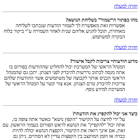
חזרה למעלה
מהו כפתור ה“שמור” בשליחת הנושא?
אפשרות זאת מאפשרת לך לשמור הודעות שנכתבו לשליחה
מאוחרת, תוכל להגיע אליהם שנית לאחר השמירה ע"י ביקור בלוח
הבקרה למשתמש.
חזרה למעלה
מדוע הודעותיי צריכות לקבל אישור?
המנהל הראשי של המערכת יכול להחליט שההודעות בפורום בו
אתה מנסה לכתוב נדרשות להיבדק לפני הצגתן. יתכן גם שהמנהל
הראשי הכניס אותך לקבוצה של משתמשים אשר ההודעות שלהם
צריכות להיבדק טרם הצגתן. אנא צור קשר על המנהל הראשי של
המערכת למידע נוסף.
חזרה למעלה
כיצד אני יכול להקפיץ את הודעתי?
על־ידי לחיצה על הקישור “הקפץ נושא” כאשר אתה צופה בו,
אתה יכול “להקפיץ” את הנושא לראש הפורום בעמוד הראשון. עם
זאת, אם אינך רואה את הקישור, הקפצת הנושא יכולה להיות
כבויה או הזמן המוקצב בין הקפצות עדיין לא הסתיים. ניתן גם