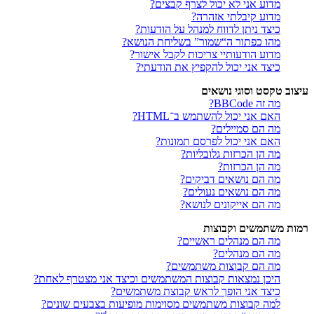
מדוע אני לא יכול לצרף קבצים?
מדוע קיבלתי אזהרה?
כיצד ניתן לדווח למנהל על הודעות?
מהו כפתור ה“שמור” בשליחת הנושא?
מדוע הודעותיי צריכות לקבל אישור?
כיצד אני יכול להקפיץ את הודעתי?
עיצוב טקסט וסוגי נושאים
מה זה BBCode?
האם אני יכול להשתמש ב־HTML?
מה הם סמיילים?
האם אני יכול לפרסם תמונות?
מה הן הכרזות גלובליות?
מה הן הכרזות?
מה הם נושאים דביקים?
מה הם נושאים נעולים?
מה הם אייקונים לנושא?
רמות משתמשים וקבוצות
מה הם מנהלים ראשיים?
מה הם מנהלים?
מה הם קבוצות משתמשים?
היכן נמצאות קבוצות המשתמשים וכיצד אני מצטרף לאחת?
כיצד אני הופך לראש קבוצת משתמשים?
למה קבוצות משתמשים מסוימות מופיעות בצבעים שונים?