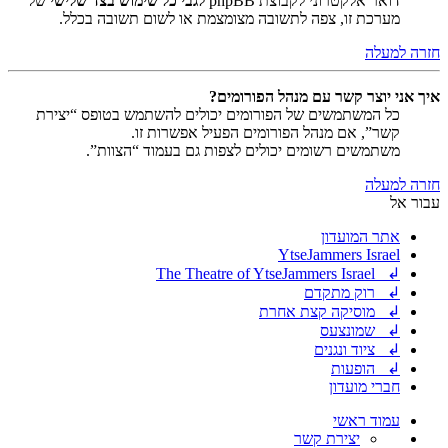
דואר אלקטרוני לקבוצת phpBB
לגבי כל שימוש בצד שלישי
של
מערכת זו, צפה לתשובה מצומצמת או לשום תשובה בכלל.
חזרה למעלה
איך אני יוצר קשר עם מנהל הפורומים?
כל המשתמשים של הפורומים יכולים להשתמש בטופס “יצירת
קשר”, אם מנהל הפורומים הפעיל אפשרות זו.
משתמשים רשומים יכולים לצפות גם בעמוד “הצוות”.
חזרה למעלה
עבור אל
אתר המועדון
YtseJammers Israel
↲ The Theatre of YtseJammers Israel
↲ רוק מתקדם
↲ מוסיקה קצת אחרת
↲ שמונצעס
↲ ציוד ונגנים
↲ הופעות
חברי מועדון
עמוד ראשי
יצירת קשר