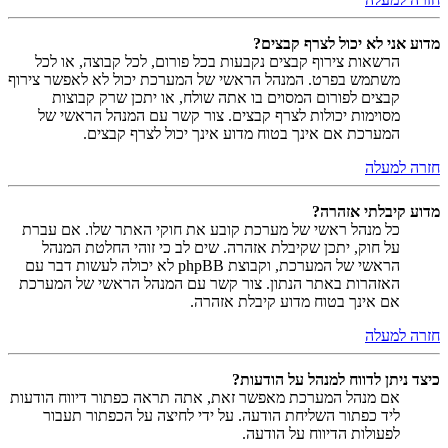
מדוע אני לא יכול לצרף קבצים?
הרשאות צירוף קבצים נקבעות בכל פורום, לכל קבוצה, או לכל
משתמש בפרט. המנהל הראשי של המערכת יכול לא לאפשר צירוף
קבצים לפורום המסוים בו אתה שולח, או יתכן שרק קבוצות
מסוימות יכולות לצרף קבצים. צור קשר עם המנהל הראשי של
המערכת אם אינך בטוח מדוע אינך יכול לצרף קבצים.
חזרה למעלה
מדוע קיבלתי אזהרה?
כל מנהל ראשי של מערכת קובע את חוקי האתר שלו. אם עברת
על חוק, יתכן שקיבלת אזהרה. שים לב כי זוהי החלטת המנהל
הראשי של המערכת, וקבוצת phpBB לא יכולה לעשות דבר עם
האזהרות באתר הנתון. צור קשר עם המנהל הראשי של המערכת
אם אינך בטוח מדוע קיבלת אזהרה.
חזרה למעלה
כיצד ניתן לדווח למנהל על הודעות?
אם מנהל המערכת מאפשר זאת, אתה תראה כפתור דיווח הודעות
ליד כפתור השליחת הודעה. על ידי לחיצה על הכפתור תעבור
לפעולות הדיווח על הודעה.