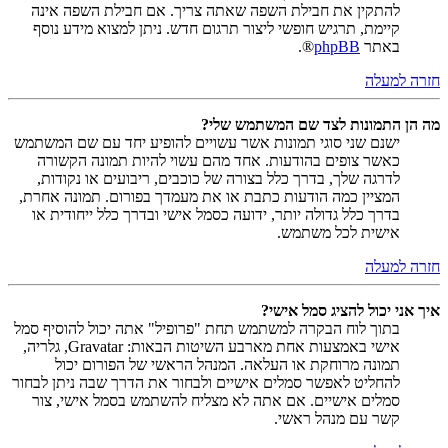
להתקין את חבילת השפה שאתה צריך. אם חבילת השפה אינה
קיימת, תרגיש חופשי ליצור תרגום חדש. ניתן למצוא מידע נוסף
באתר
phpBB
®.
חזרה למעלה
מה הן התמונות לצד שם המשתמש שלי?
ישנם שני סוגי תמונות אשר עשויים להופיע יחד עם שם המשתמש
כאשר צופים בהודעות. אחד מהם עשוי להיות תמונה הקשורה
לדרגה שלך, בדרך כלל בצורה של כוכבים, ריבועים או נקודות,
המציין כמה הודעות כתבת או את מעמדך בפורום. תמונה אחרת,
בדרך כלל גדולה יותר, ידועה כסמל אישי ובדרך כלל ייחודית או
אישית לכל משתמש.
חזרה למעלה
איך אני יכול להציג סמל אישי?
בתוך לוח הבקרה למשתמש תחת "פרופיל" אתה יכול להוסיף סמל
אישי באמצעות אחת מארבע השיטות הבאות: Gravatar, גלריה,
תמונה מרוחקת או העלאה. המנהל הראשי של הפורום יכול
להחליט לאפשר סמלים אישיים ולבחור את הדרך שבה ניתן לבחור
סמלים אישיים. אם אתה לא מצליח להשתמש בסמל אישי, צור
קשר עם מנהל ראשי.