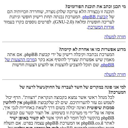
מי תכנן וכתב את תוכנת הפורומים?
תוכנה זו (בצורה הלא ערוכה שלה) נוצרה, שוחררה וזכויותיה הם
של
קבוצת phpBB
. המערכת נבנתה תחת רישיון חופשי וניתנת
לעריכה חופשית ומלאה (GNU-2.0). לפרטים נוספים בקרו בעמוד
אודות המערכת
.
חזרה למעלה
מדוע אפשרות כזו או אחרת לא קיימת?
המערכת נכתבה וקיבלה רישיון על ידי קבוצת phpBB. אם אתה
מאמין שיש אפשרות שצריך להוסיף אנא בקר ב
מרכז ההצעות של
phpBB
, שם תוכל להצביע להצעות או להציע הצעות חדשות
חזרה למעלה
למי אני פונה במקרים של חשד לעברה על החוק/ניצול לרעה של
המערכת?
לכל מנהל ראשי אשר נמצא בקבוצה הנקראת “הצוות”. הדף יכול
לשמש גם עזר להערותיכם. שים לב שלקבוצת phpBB
אין לחלוטין
סמכות שיפוטית
ואינה יכולה בשום דרך לשאת באחריות לגבי איך,
איפה או על־ידי מי מערכת זו בשימוש. אל תצור קשר עם קבוצת
phpBB בהקשר לכל חומר לא חוקי אשר
לא קשור באופן ישיר
לאתר phpBB.co.il או המערכת phpBB עצמה בפרט. אם תשלח