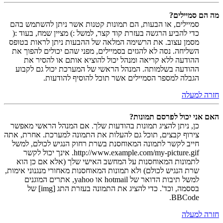
מה הם סמיילים?
סמיילים, או הבעות, הם תמונות קטנות אשר ניתן להשתמש בהם
כדי להביע הרגשה בעזרת קוד קצר, למשל :) מציין שמח, בעוד :(
מסמן עצוב. את הרשימה המלאה של ההבעות ניתן לראות בטופס
השליחה. נסה לא להגזים בסמיילים, מפני שהם יכולים להפוך את
ההודעה ללא קריאה ומנהל יכול להוציא אותם או להסיר את
ההודעה בשלמותה. המנהל הראשי של המערכת יכול גם לקבוע
הגבלה למספר הסמיילים אשר תוכל להוסיף להודעות.
חזרה למעלה
האם אני יכול לפרסם תמונות?
כן, ניתן להציג תמונות בהודעות שלך. אם המנהל הראשי מאפשר
צירוף קבצים, תוכל גם להעלות את התמונה למערכת. אחרת, אתה
חייב לקשר לתמונה המאוחסנת בשרת רחוק הנגיש לכולם, למשל
http://www.example.com/my-picture.gif. אינך יכול לקשר
לתמונות המאוחסנות על המחשב האישי שלך (אלא אם כן הוא
שרת הנגיש לכולם) ולא תמונות המאוחסנות מאחורי מנגנוני אימות,
למשל תיבות הדואר של hotmail או yahoo, אתרים המוגנים
בססמה, וכד'. כדי להציג את התמונה בעזרת התג [img] של
BBCode.
חזרה למעלה