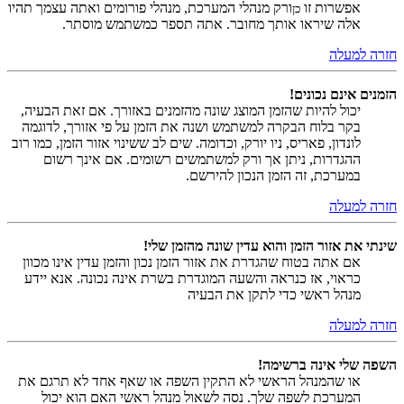
אפשרות זו
ורק מנהלי המערכת, מנהלי פורומים ואתה עצמך תהיו
כן
אלה שיראו אותך מחובר. אתה תספר כמשתמש מוסתר.
חזרה למעלה
הזמנים אינם נכונים!
יכול להיות שהזמן המוצג שונה מהזמנים באזורך. אם זאת הבעיה,
בקר בלוח הבקרה למשתמש ושנה את הזמן על פי אזורך, לדוגמה
לונדון, פאריס, ניו יורק, וכדומה. שים לב ששינוי אזור הזמן, כמו רוב
ההגדרות, ניתן אך ורק למשתמשים רשומים. אם אינך רשום
במערכת, זה הזמן הנכון להירשם.
חזרה למעלה
שינתי את אזור הזמן והוא עדין שונה מהזמן שלי!
אם אתה בטוח שהגדרת את אזור הזמן נכון והזמן עדין אינו מכוון
כראוי, אז כנראה והשעה המוגדרת בשרת אינה נכונה. אנא יידע
מנהל ראשי כדי לתקן את הבעיה
חזרה למעלה
השפה שלי אינה ברשימה!
או שהמנהל הראשי לא התקין השפה או שאף אחד לא תרגם את
המערכת לשפה שלך. נסה לשאול מנהל ראשי האם הוא יכול