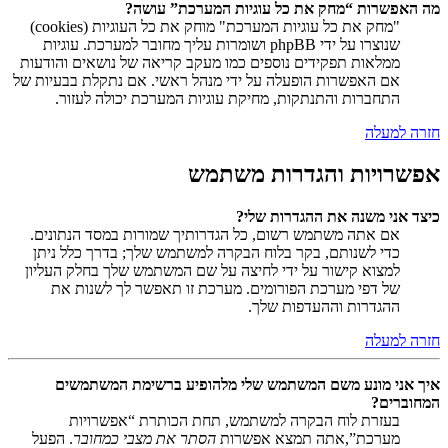
מה האפשרות “מחק את כל עוגיות המערכת” עושה?
"מחק את כל עוגיות המערכת" מוחק את כל העוגיות (cookies)
שנוצרו על ידי phpBB ושומרות עליך מחובר למערכת. עוגיות
ממלאות תפקידים נוספים כמו מעקב קריאה של נושאים והודעות
אם האפשרות הופעלה על ידי מנהל ראשי. אם נתקלת בבעיות של
התחברות והתנתקות, מחיקת עוגיות המערכת יכולה לעזור.
חזרה למעלה
אפשרויות והגדרות משתמש
כיצד אני משנה את ההגדרות שלי?
אם אתה משתמש רשום, כל הגדרותיך שמורות במסד הנתונים.
כדי לשנותם, בקר בלוח הבקרה למשתמש שלך; בדרך כלל ניתן
למצוא קישור על ידי לחיצה על שם המשתמש שלך בחלק העליון
של דפי מערכת הפורומים. מערכת זו תאפשר לך לשנות את
ההגדרות וההעדפות שלך.
חזרה למעלה
איך אני מונע משם המשתמש שלי מלהופיע ברשימת המשתמשים
המחוברים?
בעזרת לוח הבקרה למשתמש, תחת הכותרת “אפשרויות
מערכת”,אתה תמצא אפשרות
הסתר את מצבי כמחובר
. הפעל