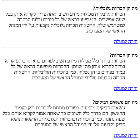
מה הן הכרזות גלובליות?
הכרזות גלובליות מכילות מידע חשוב ואתה צריך לקרוא אותן בכל
שעה אפשרית. הן יופיעו בראש של כל פורום ובלוח הבקרה
למשתמש שלך. הרשאות הכרזה גלובלית נקבעות על־ידי המנהל
הראשי של המערכת.
חזרה למעלה
מה הן הכרזות?
הכרזות בדרך כלל מכילות מידע חשוב לפורום בו אתה כרגע קורא
וצריך לקרוא אותן מתי שניתן. ההכרזות מופיעות בראש של כל
עמוד בפורום בו הן נשלחו. כמו בהכרזות הגלובליות, הרשאות
הכרזה נקבעות על־ידי המנהל הראשי של המערכת.
חזרה למעלה
מה הם נושאים דביקים?
נושאים דביקים מופיעים בפורום מתחת להכרזות ורק בעמוד
הראשון. הם בדרך כלל חשובים כך שאתה אמור לקרוא אותם בכל
שעה נתונה. כמו בהכרזות ובהכרזות הגלובליות, הרשאות נושא
דביק נקבעות על־ידי המנהל הראשי של המערכת.
חזרה למעלה