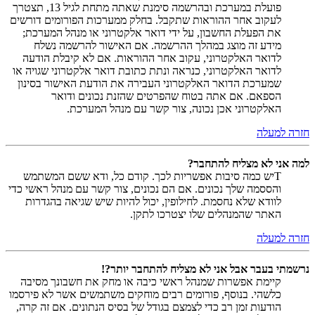
פועלת במערכת ובהרשמה סימנת שאתה מתחת לגיל 13, תצטרך
לעקוב אחר ההוראות שתקבל. בחלק ממערכות הפורומים דורשים
את הפעלת החשבון, על ידי דואר אלקטרוני או מנהל המערכת;
מידע זה מוצג במהלך ההרשמה. אם האישור להרשמה נשלח
לדואר האלקטרוני, עקוב אחר ההוראות. אם לא קיבלת הודעה
לדואר האלקטרוני, כנראה ונתת כתובת דואר אלקטרוני שגויה או
שמערכת הדואר האלקטרוני העבירה את הודעת האישור בסינון
הספאם. אם אתה בטוח שהפרטים שהזנת נכונים ודואר
האלקטרוני אכן נכונה, צור קשר עם מנהל המערכת.
חזרה למעלה
למה אני לא מצליח להתחבר?
Tיש כמה סיבות אפשריות לכך. קודם כל, ודא ששם המשתמש
והססמה שלך נכונים. אם הם נכונים, צור קשר עם מנהל ראשי כדי
לוודא שלא נחסמת. לחילופין, יכול להיות שיש שגיאה בהגדרות
האתר שהמנהלים שלו יצטרכו לתקן.
חזרה למעלה
נרשמתי בעבר אבל אני לא מצליח להתחבר יותר?!
קיימת אפשרות שמנהל ראשי כיבה או מחק את חשבונך מסיבה
כלשהי. בנוסף, פורומים רבים מוחקים משתמשים אשר לא פירסמו
הודעות זמן רב כדי לצמצם בגודל של בסיס הנתונים. אם זה קרה,