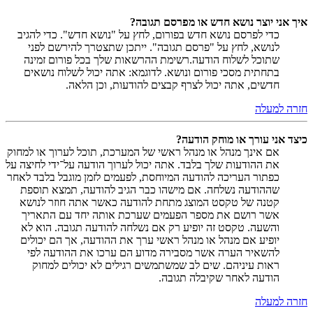
איך אני יוצר נושא חדש או מפרסם תגובה?
כדי לפרסם נושא חדש בפורום, לחץ על "נושא חדש". כדי להגיב
לנושא, לחץ על "פרסם תגובה". ייתכן שתצטרך להירשם לפני
שתוכל לשלוח הודעה.רשימת ההרשאות שלך בכל פורום זמינה
בתחתית מסכי פורום ונושא. לדוגמא: אתה יכול לשלוח נושאים
חדשים, אתה יכול לצרף קבצים להודעות, וכן הלאה.
חזרה למעלה
כיצד אני עורך או מוחק הודעה?
אם אינך מנהל או מנהל ראשי של המערכת, תוכל לערוך או למחוק
את ההודעות שלך בלבד. אתה יכול לערוך הודעה על־ידי לחיצה על
כפתור העריכה להודעה המיוחסת, לפעמים לזמן מוגבל בלבד לאחר
שההודעה נשלחה. אם מישהו כבר הגיב להודעה, תמצא תוספת
קטנה של טקסט המוצג מתחת להודעה כאשר אתה חוזר לנושא
אשר רושם את מספר הפעמים שערכת אותה יחד עם התאריך
והשעה. טקסט זה יופיע רק אם נשלחה להודעה תגובה. הוא לא
יופיע אם מנהל או מנהל ראשי ערך את ההודעה, אך הם יכולים
להשאיר הערה אשר מסבירה מדוע הם ערכו את ההודעה לפי
ראות עיניהם. שים לב שמשתמשים רגילים לא יכולים למחוק
הודעה לאחר שקיבלה תגובה.
חזרה למעלה