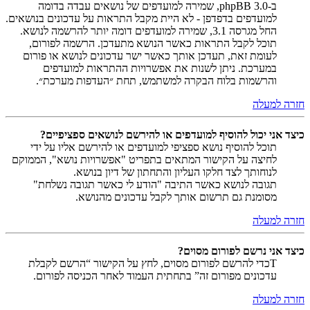
ב-phpBB 3.0, שמירה למועדפים של נושאים עבדה בדומה
למועדפים בדפדפן - לא היית מקבל התראות על עדכונים בנושאים.
החל מגרסה 3.1, שמירה למועדפים דומה יותר להרשמה לנושא.
תוכל לקבל התראות כאשר הנושא מתעדכן. הרשמה לפורום,
לעומת זאת, תעדכן אותך כאשר ישר עדכונים לנושא או פורום
במערכת. ניתן לשנות את אפשרויות ההתראות למועדפים
והרשמות בלוח הבקרה למשתמש, תחת ״העדפות מערכת״.
חזרה למעלה
כיצד אני יכול להוסיף למועדפים או להירשם לנושאים ספציפיים?
תוכל להוסיף נושא ספציפי למועדפים או להירשם אליו על ידי
לחיצה על הקישור המתאים בתפריט "אפשרויות נושא", הממוקם
לנוחותך לצד חלקו העליון והתחתון של דיון בנושא.
תגובה לנושא כאשר התיבה "הודע לי כאשר תגובה נשלחת"
מסומנת גם תרשום אותך לקבל עדכונים מהנושא.
חזרה למעלה
כיצד אני נרשם לפורום מסוים?
Tכדי להרשם לפורום מסוים, לחץ על הקישור “הרשם לקבלת
עדכונים מפורום זה” בתחתית העמוד לאחר הכניסה לפורום.
חזרה למעלה