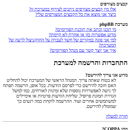
קבצים מצורפים
אלו מין קבצים מצורפים ניתנים לצירוף במערכת זו?
כיצד אני מוצא את כל הקבצים המצורפים שלי?
מערכת phpBB
מי תכנן וכתב את תוכנת הפורומים?
מדוע אפשרות כזו או אחרת לא קיימת?
למי אני פונה במקרים של חשד לעברה על החוק/ניצול לרעה של
המערכת?
איך אני יוצר קשר עם מנהל הפורומים?
התחברות והרשמה למערכת
מדוע אני צריך להירשם?
לא בטוח שאתה צריך. המנהל הראשי של המערכת יכול להחליט
האם חובה להירשם כדי לפרסם הודעות. בכל אופן, הרשמה תפתח
לך גישה לאפשרויות נוספות שלא זמינות לאורחים, כמו למשל
הגדרת תמונת פרופיל, שליחת הודעות פרטיות או אימיילים
למשתמשים אחרים ועוד. ההרשמה לוקחת כמה רגעים כך
שמומלץ להירשם.
חזרה למעלה
מהו COPPA?