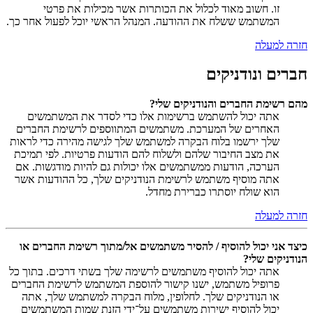
זו. חשוב מאוד לכלול את הכותרות אשר מכילות את פרטי
המשתמש ששלח את ההודעה. המנהל הראשי יוכל לפעול אחר כך.
חזרה למעלה
חברים ונודניקים
מהם רשימת החברים והנודניקים שלי?
אתה יכול להשתמש ברשימות אלו כדי לסדר את המשתמשים
האחרים של המערכת. משתמשים המתווספים לרשימת החברים
שלך ירשמו בלוח הבקרה למשתמש שלך לגישה מהירה כדי לראות
את מצב החיבור שלהם ולשלוח להם הודעות פרטיות. לפי תמיכת
הערכה, הודעות ממשתמשים אלו יכולות גם להיות מודגשות. אם
אתה מוסיף משתמש לרשימת הנודניקים שלך, כל ההודעות אשר
הוא שולח יוסתרו כברירת מחדל.
חזרה למעלה
כיצד אני יכול להוסיף / להסיר משתמשים אל/מתוך רשימת החברים או
הנודניקים שלי?
אתה יכול להוסיף משתמשים לרשימה שלך בשתי דרכים. בתוך כל
פרופיל משתמש, ישנו קישור להוספת המשתמש לרשימת החברים
או הנודניקים שלך. לחלופין, מלוח הבקרה למשתמש שלך, אתה
יכול להוסיף ישירות משתמשים על־ידי הזנת שמות המשתמשים