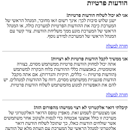
הודעות פרטיות
אני לא יכול לשלוח הודעות פרטיות!
ישנן שלוש סיבות לכך: אינך רשום ו/או מחובר, המנהל הראשי של
המערכת כיבה את ההודעות הפרטיות למערכת כולה, או המנהל
הראשי של המערכת מונע ממך משליחת הודעות. צור קשר עם
המנהל הראשי של המערכת למידע נוסף.
חזרה למעלה
אני ממשיך לקבל הודעות פרטיות לא רצויות!
אתה יכול למחוק הודעות פרטיות ממשתמש מסוים, בצורה
אוטומטית, באמצעות כללי ההודעות בלוח הבקרה למשתמש
(הודעות פרטיות -> כללים, תיקיות והגדרות). אם אתה מקבל
הודעות פוגעניות ממשתמש מסוים, דווח על ההודעות למנהלים. יש
להם את האפשרות למנוע מהמשתמש לשלוח הודעות פרטיות.
חזרה למעלה
קיבלתי דואר אלקטרוני לא רצוי ממישהו מהפורום הזה!
אנו מצטערים לשמוע זאת. מאפיין טופס הדואר האלקטרוני של
מערכת זו כולל אמצעי אבטחה כדי לנסות ולעקוב אחר משתמשים
אשר שולחים הודעות כאלו, כך שתוכל לשלוח הודעת דואר
אלקטרוני למנהל הראשי של המערכת עם העתק מלא של הודעה