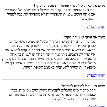
מדוע אני לא יכול להוסיף אפשרויות נוספות לסקר?
גבול האפשרויות בסקר נקבע ע"י שיקול דעתו של מנהל המערכת.
אם אתה חושב שכמות האפשרויות לא מספיקה לך, פנה למנהל
המערכת.
חזרה למעלה
כיצד אני ערוך או מוחק סקר?
כמו בהודעות, רק השולח המקורי, מנהל או מנהל ראשי יכולים
לערוך סקרים. כדי לערוך סקר, לחץ כדי לערוך את ההודעה
הראשונה בנושא. היא תמיד מכילה את הסקר הנקבע לנושא. אם
אף אחד לא הצביע, ניתן למחוק את הסקר או לשנות כל אחת
מהאפשרויות שלו. עם זאת, אם משתמשים כבר הצביעו בסקר, רק
מנהלים או מנהלים ראשיים יכולים לערוך או למחוק אותו. כך נמנע
מאפשרויות הסקר להשתנות באמצע תקופת הסקר.
חזרה למעלה
מדוע איני יכול להיכנס לפורום?
חלק מהפורומים מוגבלים לקבוצות משתמשים מסוימות. בכדי
לצפות, לקרוא, לשלוח או לערוך אתה צריך גישות מסוימות, פנה
למנהל המערכת בשביל לקבלם.
חזרה למעלה