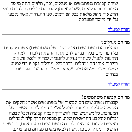
יצירת קבוצות משתמשים או מנהלים, וכד', תלויים תחת מייסד
המערכת ובהרשאות אשר הוא נתן להם. הם יכולים גם להיות בעלי
הרשאות ניהול מלאות בכל הפורומים, לפי ההגדרות אשר נקבעו
על־ידי מייסד המערכת.
חזרה למעלה
מה הם מנהלים?
מנהלים הם משתמשים (או קבוצות של משתמשים) אשר מפקחים
על הפורומים בכל יום. יש להם את ההרשאות לערוך ולמחוק
הודעות ולנעול, לשחרר נעילה, להעביר, למחוק ולפצל נושאים
בפורום אותו הם מנהלים. בדרך כלל, מנהלים נקבעו כדי למנוע
ממשתמשים מלצאת מהנושא או משליחת הודעות הפוגעות
בפורום.
חזרה למעלה
מה הם קבוצות משתמשים?
קבוצות משתמשים הם קבוצות של משתמשים אשר מחלקים את
הקהילה לחלקים הניתנים לניהול על־ידי המנהלים הראשיים של
המערכת. כל משתמש יכול להשתייך לכמה קבוצות ולכל קבוצה
יכולות להיקבע ההרשאות שלה. הן מספקות דרך קלה למנהלים
ראשיים לשנות הרשאות להרבה משתמשים בפעם אחת, כמו שינוי
הרשאות מנהל וקביעת גישות למשתמשים לפורומים פרטיים.