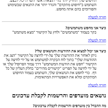
החיפוש שלך החזיק יותר מדי תוצאות אשר השרת יכול לבצע.
השתמש ב“חיפוש מתקדם” והגדר יותר את התנאים שבשימוש
והפורומים בהם אתה מחפש.
חזרה למעלה
כיצד אני מחפש משתמשים?
בקר בעמוד “משתמשים” ולחץ על הקישור “מצא משתמש”
חזרה למעלה
כיצד אני יכול למצוא את ההודעות והנושאים שלי?
ניתן לאחזר את ההודעות שלך על-ידי לחיצה על הקישור "הצג את
ההודעות שלך" בתוך לוח הבקרה למשתמש או על ידי לחיצה על
הקישור "חפש את הודעות המשתמש" דרך עמוד הפרופיל שלך או
על ידי לחיצה על תפריט "קישורים מהירים" בחלק העליון של כל
דף. כדי לחפש את הנושאים שלך, השתמש בעמוד החיפוש
המתקדם ומלא את האפשרויות המתאימות.
חזרה למעלה
נושאים מועדפים והרשמות לקבלת עדכונים
מה ההבדל בין מועדפים והרשמות לקבלת עדכונים?