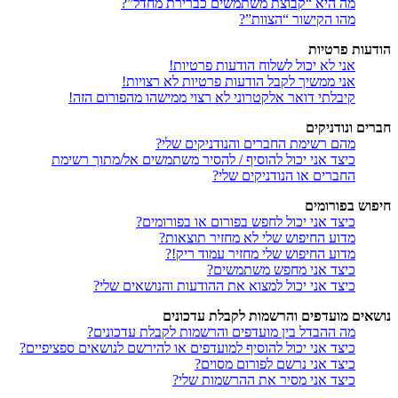
מה היא “קבוצת משתמשים כברירת מחדל”?
מהו הקישור “הצוות”?
הודעות פרטיות
אני לא יכול לשלוח הודעות פרטיות!
אני ממשיך לקבל הודעות פרטיות לא רצויות!
קיבלתי דואר אלקטרוני לא רצוי ממישהו מהפורום הזה!
חברים ונודניקים
מהם רשימת החברים והנודניקים שלי?
כיצד אני יכול להוסיף / להסיר משתמשים אל/מתוך רשימת
החברים או הנודניקים שלי?
חיפוש בפורומים
כיצד אני יכול לחפש בפורום או בפורומים?
מדוע החיפוש שלי לא מחזיר תוצאות?
מדוע החיפוש שלי מחזיר עמוד ריק!?
כיצד אני מחפש משתמשים?
כיצד אני יכול למצוא את ההודעות והנושאים שלי?
נושאים מועדפים והרשמות לקבלת עדכונים
מה ההבדל בין מועדפים והרשמות לקבלת עדכונים?
כיצד אני יכול להוסיף למועדפים או להירשם לנושאים ספציפיים?
כיצד אני נרשם לפורום מסוים?
כיצד אני מסיר את ההרשמות שלי?