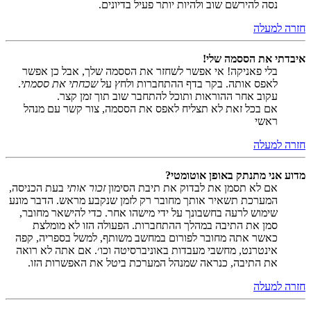
נסה להירשם שוב ולהיות יותר פעיל בדיונים.
חזרה למעלה
איבדתי את הססמה שלי!
בלי פאניקה! אי אפשר לשחזר את הססמה שלך, אבל כן אפשר
לאפס אותה. בקר בדף ההתחברות ולחץ על
שכחתי את ססמתי
.
עקוב אחר ההוראות ותוכל להתחבר שוב תוך זמן קצר.
אם בכל זאת לא תצליח לאפס את הססמה, צור קשר עם מנהל
ראשי
חזרה למעלה
מדוע אני מתנתק באופן אוטומטי?
אם לא תסמן את לבדוק את תיבת הסימון
זכור אותי
בעת הכניסה,
המערכת תשאיר אותך מחובר רק לזמן שנקבע מראש. הדבר מונע
שימוש לרעה בחשבונך על ידי מישהו אחר. כדי להישאר מחובר,
סמן את התיבה במהלך ההתחברות. הפעולה הזו לא מומלצת
כאשר אתה מחובר לפורום במחשב משותף, למשל בספריה, קפה
אינטרנט, מחשבי מעבדות באוניברסיטה וכו׳. אם אתה לא רואה
את התיבה, כנראה שמנהל המערכת ביטל את האפשרות הזו.
חזרה למעלה