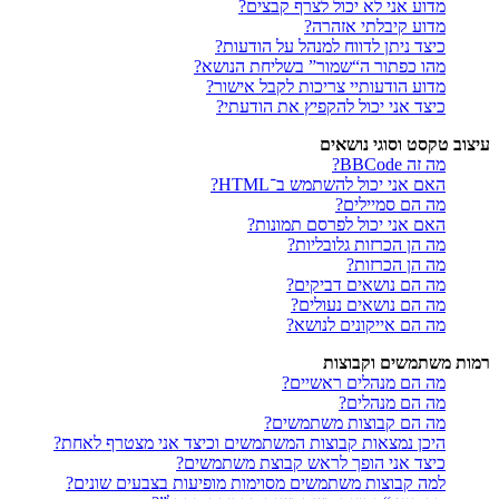
מדוע אני לא יכול לצרף קבצים?
מדוע קיבלתי אזהרה?
כיצד ניתן לדווח למנהל על הודעות?
מהו כפתור ה“שמור” בשליחת הנושא?
מדוע הודעותיי צריכות לקבל אישור?
כיצד אני יכול להקפיץ את הודעתי?
עיצוב טקסט וסוגי נושאים
מה זה BBCode?
האם אני יכול להשתמש ב־HTML?
מה הם סמיילים?
האם אני יכול לפרסם תמונות?
מה הן הכרזות גלובליות?
מה הן הכרזות?
מה הם נושאים דביקים?
מה הם נושאים נעולים?
מה הם אייקונים לנושא?
רמות משתמשים וקבוצות
מה הם מנהלים ראשיים?
מה הם מנהלים?
מה הם קבוצות משתמשים?
היכן נמצאות קבוצות המשתמשים וכיצד אני מצטרף לאחת?
כיצד אני הופך לראש קבוצת משתמשים?
למה קבוצות משתמשים מסוימות מופיעות בצבעים שונים?