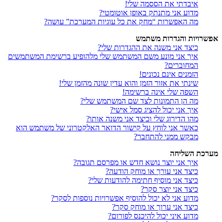
איבדתי את הססמה שלי!
מדוע אני מתנתק באופן אוטומטי?
מה האפשרות “מחק את כל עוגיות המערכת” עושה?
אפשרויות והגדרות משתמש
כיצד אני משנה את ההגדרות שלי?
איך אני מונע משם המשתמש שלי מלהופיע ברשימת המשתמשים
המחוברים?
הזמנים אינם נכונים!
שינתי את אזור הזמן והוא עדין שונה מהזמן שלי!
השפה שלי אינה ברשימה!
מה הן התמונות לצד שם המשתמש שלי?
איך אני יכול להציג סמל אישי?
מהו הדירוג שלי וכיצד אני משנה אותו?
כאשר אני לוחץ על קישור הדואר האלקטרוני של משתמש הוא
מבקש ממני להתחבר?
מערכת השליחה
איך אני יוצר נושא חדש או מפרסם תגובה?
כיצד אני עורך או מוחק הודעה?
כיצד אני מוסיף חתימה להודעות שלי?
כיצד אני יוצר סקר?
מדוע אני לא יכול להוסיף אפשרויות נוספות לסקר?
כיצד אני ערוך או מוחק סקר?
מדוע איני יכול להיכנס לפורום?