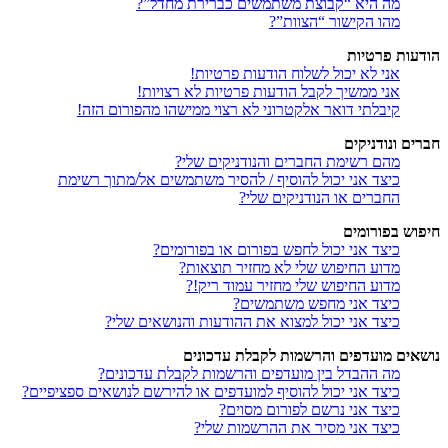
מה היא “קבוצת משתמשים כברירת מחדל”?
מהו הקישור “הצוות”?
הודעות פרטיות
אני לא יכול לשלוח הודעות פרטיות!
אני ממשיך לקבל הודעות פרטיות לא רצויות!
קיבלתי דואר אלקטרוני לא רצוי ממישהו מהפורום הזה!
חברים ונודניקים
מהם רשימת החברים והנודניקים שלי?
כיצד אני יכול להוסיף / להסיר משתמשים אל/מתוך רשימת
החברים או הנודניקים שלי?
חיפוש בפורומים
כיצד אני יכול לחפש בפורום או בפורומים?
מדוע החיפוש שלי לא מחזיר תוצאות?
מדוע החיפוש שלי מחזיר עמוד ריק!?
כיצד אני מחפש משתמשים?
כיצד אני יכול למצוא את ההודעות והנושאים שלי?
נושאים מועדפים והרשמות לקבלת עדכונים
מה ההבדל בין מועדפים והרשמות לקבלת עדכונים?
כיצד אני יכול להוסיף למועדפים או להירשם לנושאים ספציפיים?
כיצד אני נרשם לפורום מסוים?
כיצד אני מסיר את ההרשמות שלי?