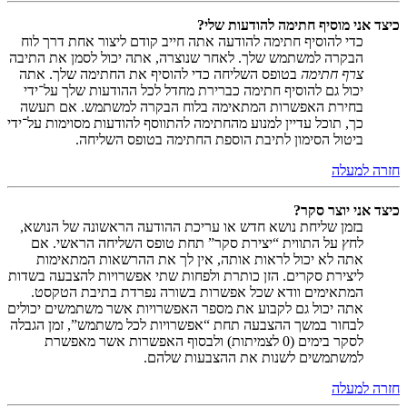
כיצד אני מוסיף חתימה להודעות שלי?
כדי להוסיף חתימה להודעה אתה חייב קודם ליצור אחת דרך לוח
הבקרה למשתמש שלך. לאחר שנוצרה, אתה יכול לסמן את התיבה
צרף חתימה
בטופס השליחה כדי להוסיף את החתימה שלך. אתה
יכול גם להוסיף חתימה כברירת מחדל לכל ההודעות שלך על־ידי
בחירת האפשרות המתאימה בלוח הבקרה למשתמש. אם תעשה
כך, תוכל עדיין למנוע מהחתימה להתווסף להודעות מסוימות על־ידי
ביטול הסימון לתיבת הוספת החתימה בטופס השליחה.
חזרה למעלה
כיצד אני יוצר סקר?
בזמן שליחת נושא חדש או עריכת ההודעה הראשונה של הנושא,
לחץ על התווית “יצירת סקר” תחת טופס השליחה הראשי. אם
אתה לא יכול לראות אותה, אין לך את ההרשאות המתאימות
ליצירת סקרים. הזן כותרת ולפחות שתי אפשרויות להצבעה בשדות
המתאימים וודא שכל אפשרות בשורה נפרדת בתיבת הטקסט.
אתה יכול גם לקבוע את מספר האפשרויות אשר משתמשים יכולים
לבחור במשך ההצבעה תחת “אפשרויות לכל משתמש”, זמן הגבלה
לסקר בימים (0 לצמיתות) ולבסוף האפשרות אשר מאפשרת
למשתמשים לשנות את ההצבעות שלהם.
חזרה למעלה