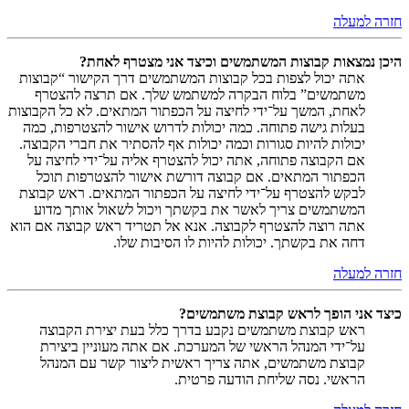
חזרה למעלה
היכן נמצאות קבוצות המשתמשים וכיצד אני מצטרף לאחת?
אתה יכול לצפות בכל קבוצות המשתמשים דרך הקישור “קבוצות
משתמשים” בלוח הבקרה למשתמש שלך. אם תרצה להצטרף
לאחת, המשך על־ידי לחיצה על הכפתור המתאים. לא כל הקבוצות
בעלות גישה פתוחה. כמה יכולות לדרוש אישור להצטרפות, כמה
יכולות להיות סגורות וכמה יכולות אף להסתיר את חברי הקבוצה.
אם הקבוצה פתוחה, אתה יכול להצטרף אליה על־ידי לחיצה על
הכפתור המתאים. אם קבוצה דורשת אישור להצטרפות תוכל
לבקש להצטרף על־ידי לחיצה על הכפתור המתאים. ראש קבוצת
המשתמשים צריך לאשר את בקשתך ויכול לשאול אותך מדוע
אתה רוצה להצטרף לקבוצה. אנא אל תטריד ראש קבוצה אם הוא
דחה את בקשתך. יכולות להיות לו הסיבות שלו.
חזרה למעלה
כיצד אני הופך לראש קבוצת משתמשים?
ראש קבוצת משתמשים נקבע בדרך כלל בעת יצירת הקבוצה
על־ידי המנהל הראשי של המערכת. אם אתה מעוניין ביצירת
קבוצת משתמשים, אתה צריך ראשית ליצור קשר עם המנהל
הראשי. נסה שליחת הודעה פרטית.