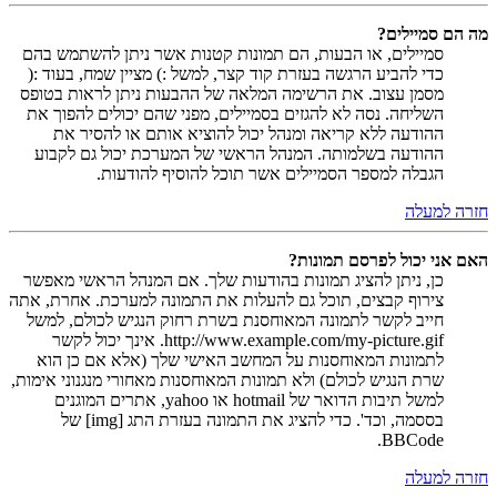
מה הם סמיילים?
סמיילים, או הבעות, הם תמונות קטנות אשר ניתן להשתמש בהם
כדי להביע הרגשה בעזרת קוד קצר, למשל :) מציין שמח, בעוד :(
מסמן עצוב. את הרשימה המלאה של ההבעות ניתן לראות בטופס
השליחה. נסה לא להגזים בסמיילים, מפני שהם יכולים להפוך את
ההודעה ללא קריאה ומנהל יכול להוציא אותם או להסיר את
ההודעה בשלמותה. המנהל הראשי של המערכת יכול גם לקבוע
הגבלה למספר הסמיילים אשר תוכל להוסיף להודעות.
חזרה למעלה
האם אני יכול לפרסם תמונות?
כן, ניתן להציג תמונות בהודעות שלך. אם המנהל הראשי מאפשר
צירוף קבצים, תוכל גם להעלות את התמונה למערכת. אחרת, אתה
חייב לקשר לתמונה המאוחסנת בשרת רחוק הנגיש לכולם, למשל
http://www.example.com/my-picture.gif. אינך יכול לקשר
לתמונות המאוחסנות על המחשב האישי שלך (אלא אם כן הוא
שרת הנגיש לכולם) ולא תמונות המאוחסנות מאחורי מנגנוני אימות,
למשל תיבות הדואר של hotmail או yahoo, אתרים המוגנים
בססמה, וכד'. כדי להציג את התמונה בעזרת התג [img] של
BBCode.
חזרה למעלה