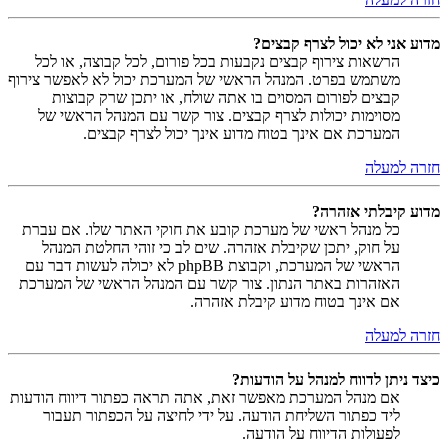
מדוע אני לא יכול לצרף קבצים?
הרשאות צירוף קבצים נקבעות בכל פורום, לכל קבוצה, או לכל
משתמש בפרט. המנהל הראשי של המערכת יכול לא לאפשר צירוף
קבצים לפורום המסוים בו אתה שולח, או יתכן שרק קבוצות
מסוימות יכולות לצרף קבצים. צור קשר עם המנהל הראשי של
המערכת אם אינך בטוח מדוע אינך יכול לצרף קבצים.
חזרה למעלה
מדוע קיבלתי אזהרה?
כל מנהל ראשי של מערכת קובע את חוקי האתר שלו. אם עברת
על חוק, יתכן שקיבלת אזהרה. שים לב כי זוהי החלטת המנהל
הראשי של המערכת, וקבוצת phpBB לא יכולה לעשות דבר עם
האזהרות באתר הנתון. צור קשר עם המנהל הראשי של המערכת
אם אינך בטוח מדוע קיבלת אזהרה.
חזרה למעלה
כיצד ניתן לדווח למנהל על הודעות?
אם מנהל המערכת מאפשר זאת, אתה תראה כפתור דיווח הודעות
ליד כפתור השליחת הודעה. על ידי לחיצה על הכפתור תעבור
לפעולות הדיווח על הודעה.