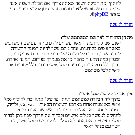
להתקין את חבילת השפה שאתה צריך. אם חבילת השפה אינה
קיימת, תרגיש חופשי ליצור תרגום חדש. ניתן למצוא מידע נוסף
באתר
phpBB
®.
חזרה למעלה
מה הן התמונות לצד שם המשתמש שלי?
ישנם שני סוגי תמונות אשר עשויים להופיע יחד עם שם המשתמש
כאשר צופים בהודעות. אחד מהם עשוי להיות תמונה הקשורה
לדרגה שלך, בדרך כלל בצורה של כוכבים, ריבועים או נקודות,
המציין כמה הודעות כתבת או את מעמדך בפורום. תמונה אחרת,
בדרך כלל גדולה יותר, ידועה כסמל אישי ובדרך כלל ייחודית או
אישית לכל משתמש.
חזרה למעלה
איך אני יכול להציג סמל אישי?
בתוך לוח הבקרה למשתמש תחת "פרופיל" אתה יכול להוסיף סמל
אישי באמצעות אחת מארבע השיטות הבאות: Gravatar, גלריה,
תמונה מרוחקת או העלאה. המנהל הראשי של הפורום יכול
להחליט לאפשר סמלים אישיים ולבחור את הדרך שבה ניתן לבחור
סמלים אישיים. אם אתה לא מצליח להשתמש בסמל אישי, צור
קשר עם מנהל ראשי.