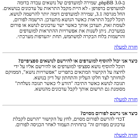
ב-phpBB 3.0, שמירה למועדפים של נושאים עבדה בדומה
למועדפים בדפדפן - לא היית מקבל התראות על עדכונים בנושאים.
החל מגרסה 3.1, שמירה למועדפים דומה יותר להרשמה לנושא.
תוכל לקבל התראות כאשר הנושא מתעדכן. הרשמה לפורום,
לעומת זאת, תעדכן אותך כאשר ישר עדכונים לנושא או פורום
במערכת. ניתן לשנות את אפשרויות ההתראות למועדפים
והרשמות בלוח הבקרה למשתמש, תחת ״העדפות מערכת״.
חזרה למעלה
כיצד אני יכול להוסיף למועדפים או להירשם לנושאים ספציפיים?
תוכל להוסיף נושא ספציפי למועדפים או להירשם אליו על ידי
לחיצה על הקישור המתאים בתפריט "אפשרויות נושא", הממוקם
לנוחותך לצד חלקו העליון והתחתון של דיון בנושא.
תגובה לנושא כאשר התיבה "הודע לי כאשר תגובה נשלחת"
מסומנת גם תרשום אותך לקבל עדכונים מהנושא.
חזרה למעלה
כיצד אני נרשם לפורום מסוים?
Tכדי להרשם לפורום מסוים, לחץ על הקישור “הרשם לקבלת
עדכונים מפורום זה” בתחתית העמוד לאחר הכניסה לפורום.
חזרה למעלה