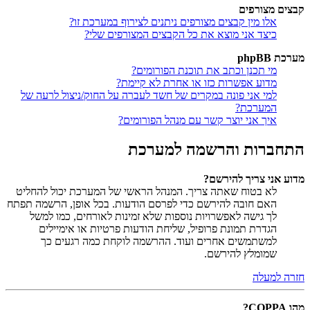
קבצים מצורפים
אלו מין קבצים מצורפים ניתנים לצירוף במערכת זו?
כיצד אני מוצא את כל הקבצים המצורפים שלי?
מערכת phpBB
מי תכנן וכתב את תוכנת הפורומים?
מדוע אפשרות כזו או אחרת לא קיימת?
למי אני פונה במקרים של חשד לעברה על החוק/ניצול לרעה של
המערכת?
איך אני יוצר קשר עם מנהל הפורומים?
התחברות והרשמה למערכת
מדוע אני צריך להירשם?
לא בטוח שאתה צריך. המנהל הראשי של המערכת יכול להחליט
האם חובה להירשם כדי לפרסם הודעות. בכל אופן, הרשמה תפתח
לך גישה לאפשרויות נוספות שלא זמינות לאורחים, כמו למשל
הגדרת תמונת פרופיל, שליחת הודעות פרטיות או אימיילים
למשתמשים אחרים ועוד. ההרשמה לוקחת כמה רגעים כך
שמומלץ להירשם.
חזרה למעלה
מהו COPPA?