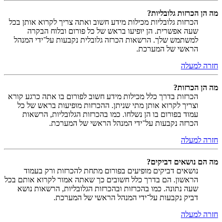
מה הן הכרזות גלובליות?
הכרזות גלובליות מכילות מידע חשוב ואתה צריך לקרוא אותן בכל
שעה אפשרית. הן יופיעו בראש של כל פורום ובלוח הבקרה
למשתמש שלך. הרשאות הכרזה גלובלית נקבעות על־ידי המנהל
הראשי של המערכת.
חזרה למעלה
מה הן הכרזות?
הכרזות בדרך כלל מכילות מידע חשוב לפורום בו אתה כרגע קורא
וצריך לקרוא אותן מתי שניתן. ההכרזות מופיעות בראש של כל
עמוד בפורום בו הן נשלחו. כמו בהכרזות הגלובליות, הרשאות
הכרזה נקבעות על־ידי המנהל הראשי של המערכת.
חזרה למעלה
מה הם נושאים דביקים?
נושאים דביקים מופיעים בפורום מתחת להכרזות ורק בעמוד
הראשון. הם בדרך כלל חשובים כך שאתה אמור לקרוא אותם בכל
שעה נתונה. כמו בהכרזות ובהכרזות הגלובליות, הרשאות נושא
דביק נקבעות על־ידי המנהל הראשי של המערכת.
חזרה למעלה