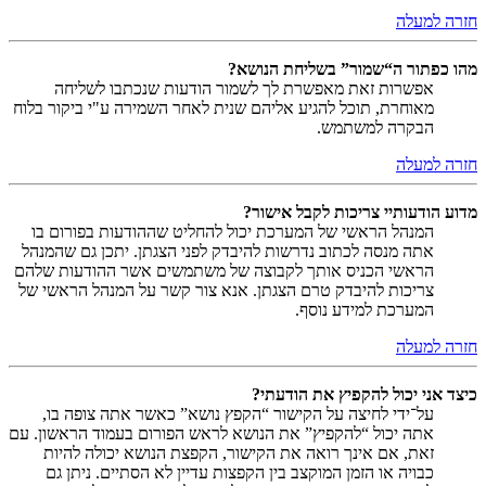
חזרה למעלה
מהו כפתור ה“שמור” בשליחת הנושא?
אפשרות זאת מאפשרת לך לשמור הודעות שנכתבו לשליחה
מאוחרת, תוכל להגיע אליהם שנית לאחר השמירה ע"י ביקור בלוח
הבקרה למשתמש.
חזרה למעלה
מדוע הודעותיי צריכות לקבל אישור?
המנהל הראשי של המערכת יכול להחליט שההודעות בפורום בו
אתה מנסה לכתוב נדרשות להיבדק לפני הצגתן. יתכן גם שהמנהל
הראשי הכניס אותך לקבוצה של משתמשים אשר ההודעות שלהם
צריכות להיבדק טרם הצגתן. אנא צור קשר על המנהל הראשי של
המערכת למידע נוסף.
חזרה למעלה
כיצד אני יכול להקפיץ את הודעתי?
על־ידי לחיצה על הקישור “הקפץ נושא” כאשר אתה צופה בו,
אתה יכול “להקפיץ” את הנושא לראש הפורום בעמוד הראשון. עם
זאת, אם אינך רואה את הקישור, הקפצת הנושא יכולה להיות
כבויה או הזמן המוקצב בין הקפצות עדיין לא הסתיים. ניתן גם