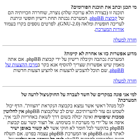
מי תכנן וכתב את תוכנת הפורומים?
תוכנה זו (בצורה הלא ערוכה שלה) נוצרה, שוחררה וזכויותיה הם
של
קבוצת phpBB
. המערכת נבנתה תחת רישיון חופשי וניתנת
לעריכה חופשית ומלאה (GNU-2.0). לפרטים נוספים בקרו בעמוד
אודות המערכת
.
חזרה למעלה
מדוע אפשרות כזו או אחרת לא קיימת?
המערכת נכתבה וקיבלה רישיון על ידי קבוצת phpBB. אם אתה
מאמין שיש אפשרות שצריך להוסיף אנא בקר ב
מרכז ההצעות של
phpBB
, שם תוכל להצביע להצעות או להציע הצעות חדשות
חזרה למעלה
למי אני פונה במקרים של חשד לעברה על החוק/ניצול לרעה של
המערכת?
לכל מנהל ראשי אשר נמצא בקבוצה הנקראת “הצוות”. הדף יכול
לשמש גם עזר להערותיכם. שים לב שלקבוצת phpBB
אין לחלוטין
סמכות שיפוטית
ואינה יכולה בשום דרך לשאת באחריות לגבי איך,
איפה או על־ידי מי מערכת זו בשימוש. אל תצור קשר עם קבוצת
phpBB בהקשר לכל חומר לא חוקי אשר
לא קשור באופן ישיר
לאתר phpBB.co.il או המערכת phpBB עצמה בפרט. אם תשלח