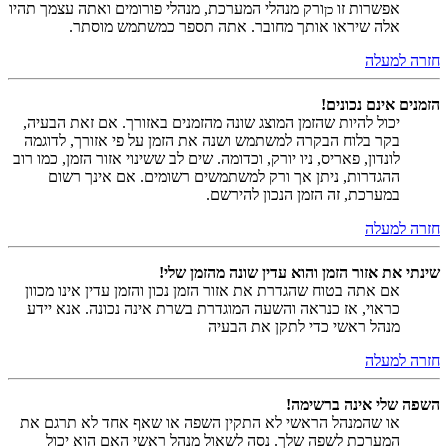
אפשרות זו
ורק מנהלי המערכת, מנהלי פורומים ואתה עצמך תהיו
כן
אלה שיראו אותך מחובר. אתה תספר כמשתמש מוסתר.
חזרה למעלה
הזמנים אינם נכונים!
יכול להיות שהזמן המוצג שונה מהזמנים באזורך. אם זאת הבעיה,
בקר בלוח הבקרה למשתמש ושנה את הזמן על פי אזורך, לדוגמה
לונדון, פאריס, ניו יורק, וכדומה. שים לב ששינוי אזור הזמן, כמו רוב
ההגדרות, ניתן אך ורק למשתמשים רשומים. אם אינך רשום
במערכת, זה הזמן הנכון להירשם.
חזרה למעלה
שינתי את אזור הזמן והוא עדין שונה מהזמן שלי!
אם אתה בטוח שהגדרת את אזור הזמן נכון והזמן עדין אינו מכוון
כראוי, אז כנראה והשעה המוגדרת בשרת אינה נכונה. אנא יידע
מנהל ראשי כדי לתקן את הבעיה
חזרה למעלה
השפה שלי אינה ברשימה!
או שהמנהל הראשי לא התקין השפה או שאף אחד לא תרגם את
המערכת לשפה שלך. נסה לשאול מנהל ראשי האם הוא יכול