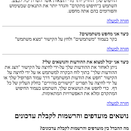
החיפוש שלך החזיק יותר מדי תוצאות אשר השרת יכול לבצע.
השתמש ב“חיפוש מתקדם” והגדר יותר את התנאים שבשימוש
והפורומים בהם אתה מחפש.
חזרה למעלה
כיצד אני מחפש משתמשים?
בקר בעמוד “משתמשים” ולחץ על הקישור “מצא משתמש”
חזרה למעלה
כיצד אני יכול למצוא את ההודעות והנושאים שלי?
ניתן לאחזר את ההודעות שלך על-ידי לחיצה על הקישור "הצג את
ההודעות שלך" בתוך לוח הבקרה למשתמש או על ידי לחיצה על
הקישור "חפש את הודעות המשתמש" דרך עמוד הפרופיל שלך או
על ידי לחיצה על תפריט "קישורים מהירים" בחלק העליון של כל
דף. כדי לחפש את הנושאים שלך, השתמש בעמוד החיפוש
המתקדם ומלא את האפשרויות המתאימות.
חזרה למעלה
נושאים מועדפים והרשמות לקבלת עדכונים
מה ההבדל בין מועדפים והרשמות לקבלת עדכונים?