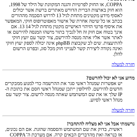
COPPA, או החוק לפרטיות והגנה המקוונת של הילד של 1998,
הוא חוק בארצות הברית הדורש מאתרים ברשת אשר יכולים
לאסוף מידע מקטינים מתחת לגיל 13 לדרוש הסכמה מההורים
בכתב או כל שיטה אחרת של אישור מאפוטרופוס חוקי, המאפשר
את איסוף פרטי הזיהוי האישיים מקטין מתחת לגיל 14 13. אם
אינך בטוח אם חוק זה חל לגביך בתור מישהו המנסה להירשם או
לאתר אשר אליו אתה מנסה להירשם, צור קשר עם יועץ חוקי
להתיעצות. שים לב שקבוצת phpBB אינה יכולה לספק יעוץ חוקי
ואינה נקודה ליצירת קשר לענייני חוק מכל סוג, ובפרט הרשום
להלן.
חזרה למעלה
מדוע אני לא יכול להרשם?
יש אפשרות שמנהל ראשי סגר את ההרשמה כדי למנוע ממבקרים
חדשים להירשם. לחילופין ייתכן שמנהל ראשי חסם את כתובת ה-
IP שלך או את שם המשתמש שאתה מנסה לרשום. צור קשר עם
מנהל ראשי לסיוע.
חזרה למעלה
נרשמתי אבל אני לא מצליח להתחבר!
ראשית, בדוק את שם המשתמש והססמה שהזנת. אם הם נכונים,
אז כנראה ואת מהדברים הבאים קרה. אם מערכת ה־COPPA