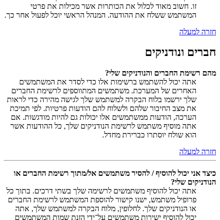
זו. חשוב מאוד לכלול את הכותרות אשר מכילות את פרטי
המשתמש ששלח את ההודעה. המנהל הראשי יוכל לפעול אחר כך.
חזרה למעלה
חברים ונודניקים
מהם רשימת החברים והנודניקים שלי?
אתה יכול להשתמש ברשימות אלו כדי לסדר את המשתמשים
האחרים של המערכת. משתמשים המתווספים לרשימת החברים
שלך ירשמו בלוח הבקרה למשתמש שלך לגישה מהירה כדי לראות
את מצב החיבור שלהם ולשלוח להם הודעות פרטיות. לפי תמיכת
הערכה, הודעות ממשתמשים אלו יכולות גם להיות מודגשות. אם
אתה מוסיף משתמש לרשימת הנודניקים שלך, כל ההודעות אשר
הוא שולח יוסתרו כברירת מחדל.
חזרה למעלה
כיצד אני יכול להוסיף / להסיר משתמשים אל/מתוך רשימת החברים או
הנודניקים שלי?
אתה יכול להוסיף משתמשים לרשימה שלך בשתי דרכים. בתוך כל
פרופיל משתמש, ישנו קישור להוספת המשתמש לרשימת החברים
או הנודניקים שלך. לחלופין, מלוח הבקרה למשתמש שלך, אתה
יכול להוסיף ישירות משתמשים על־ידי הזנת שמות המשתמשים