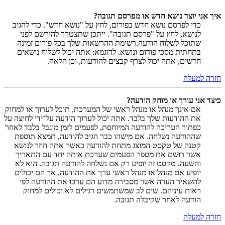
איך אני יוצר נושא חדש או מפרסם תגובה?
כדי לפרסם נושא חדש בפורום, לחץ על "נושא חדש". כדי להגיב
לנושא, לחץ על "פרסם תגובה". ייתכן שתצטרך להירשם לפני
שתוכל לשלוח הודעה.רשימת ההרשאות שלך בכל פורום זמינה
בתחתית מסכי פורום ונושא. לדוגמא: אתה יכול לשלוח נושאים
חדשים, אתה יכול לצרף קבצים להודעות, וכן הלאה.
חזרה למעלה
כיצד אני עורך או מוחק הודעה?
אם אינך מנהל או מנהל ראשי של המערכת, תוכל לערוך או למחוק
את ההודעות שלך בלבד. אתה יכול לערוך הודעה על־ידי לחיצה על
כפתור העריכה להודעה המיוחסת, לפעמים לזמן מוגבל בלבד לאחר
שההודעה נשלחה. אם מישהו כבר הגיב להודעה, תמצא תוספת
קטנה של טקסט המוצג מתחת להודעה כאשר אתה חוזר לנושא
אשר רושם את מספר הפעמים שערכת אותה יחד עם התאריך
והשעה. טקסט זה יופיע רק אם נשלחה להודעה תגובה. הוא לא
יופיע אם מנהל או מנהל ראשי ערך את ההודעה, אך הם יכולים
להשאיר הערה אשר מסבירה מדוע הם ערכו את ההודעה לפי
ראות עיניהם. שים לב שמשתמשים רגילים לא יכולים למחוק
הודעה לאחר שקיבלה תגובה.
חזרה למעלה