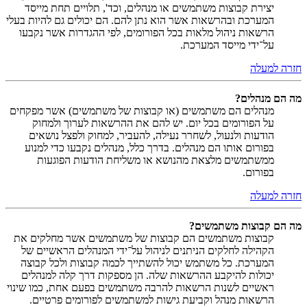
יצירת קבוצות משתמשים או מנהלים, וכד', תלויים תחת מייסד
המערכת ובהרשאות אשר הוא נתן להם. הם יכולים גם להיות בעלי
הרשאות ניהול מלאות בכל הפורומים, לפי ההגדרות אשר נקבעו
על־ידי מייסד המערכת.
חזרה למעלה
מה הם מנהלים?
מנהלים הם משתמשים (או קבוצות של משתמשים) אשר מפקחים
על הפורומים בכל יום. יש להם את ההרשאות לערוך ולמחוק
הודעות ולנעול, לשחרר נעילה, להעביר, למחוק ולפצל נושאים
בפורום אותו הם מנהלים. בדרך כלל, מנהלים נקבעו כדי למנוע
ממשתמשים מלצאת מהנושא או משליחת הודעות הפוגעות
בפורום.
חזרה למעלה
מה הם קבוצות משתמשים?
קבוצות משתמשים הם קבוצות של משתמשים אשר מחלקים את
הקהילה לחלקים הניתנים לניהול על־ידי המנהלים הראשיים של
המערכת. כל משתמש יכול להשתייך לכמה קבוצות ולכל קבוצה
יכולות להיקבע ההרשאות שלה. הן מספקות דרך קלה למנהלים
ראשיים לשנות הרשאות להרבה משתמשים בפעם אחת, כמו שינוי
הרשאות מנהל וקביעת גישות למשתמשים לפורומים פרטיים.