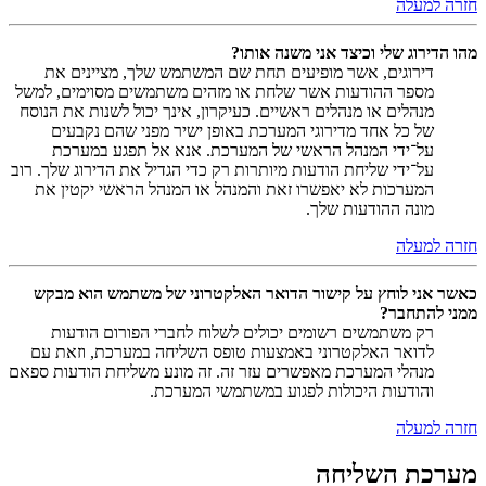
חזרה למעלה
מהו הדירוג שלי וכיצד אני משנה אותו?
דירוגים, אשר מופיעים תחת שם המשתמש שלך, מציינים את
מספר ההודעות אשר שלחת או מזהים משתמשים מסוימים, למשל
מנהלים או מנהלים ראשיים. כעיקרון, אינך יכול לשנות את הנוסח
של כל אחד מדירוגי המערכת באופן ישיר מפני שהם נקבעים
על־ידי המנהל הראשי של המערכת. אנא אל תפגע במערכת
על־ידי שליחת הודעות מיותרות רק כדי הגדיל את הדירוג שלך. רוב
המערכות לא יאפשרו זאת והמנהל או המנהל הראשי יקטין את
מונה ההודעות שלך.
חזרה למעלה
כאשר אני לוחץ על קישור הדואר האלקטרוני של משתמש הוא מבקש
ממני להתחבר?
רק משתמשים רשומים יכולים לשלוח לחברי הפורום הודעות
לדואר האלקטרוני באמצעות טופס השליחה במערכת, וזאת עם
מנהלי המערכת מאפשרים עזר זה. זה מונע משליחת הודעות ספאם
והודעות היכולות לפגוע במשתמשי המערכת.
חזרה למעלה
מערכת השליחה