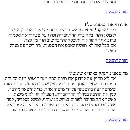
נסה להירשם שוב ולהיות יותר פעיל בדיונים.
חזרה למעלה
איבדתי את הססמה שלי!
בלי פאניקה! אי אפשר לשחזר את הססמה שלך, אבל כן אפשר
לאפס אותה. בקר בדף ההתחברות ולחץ על
שכחתי את ססמתי
.
עקוב אחר ההוראות ותוכל להתחבר שוב תוך זמן קצר.
אם בכל זאת לא תצליח לאפס את הססמה, צור קשר עם מנהל
ראשי
חזרה למעלה
מדוע אני מתנתק באופן אוטומטי?
אם לא תסמן את לבדוק את תיבת הסימון
זכור אותי
בעת הכניסה,
המערכת תשאיר אותך מחובר רק לזמן שנקבע מראש. הדבר מונע
שימוש לרעה בחשבונך על ידי מישהו אחר. כדי להישאר מחובר,
סמן את התיבה במהלך ההתחברות. הפעולה הזו לא מומלצת
כאשר אתה מחובר לפורום במחשב משותף, למשל בספריה, קפה
אינטרנט, מחשבי מעבדות באוניברסיטה וכו׳. אם אתה לא רואה
את התיבה, כנראה שמנהל המערכת ביטל את האפשרות הזו.
חזרה למעלה