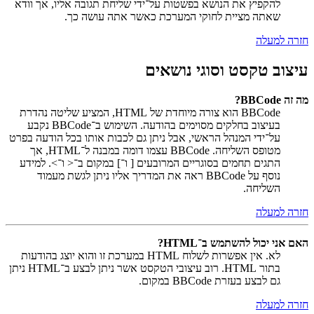
להקפיץ את הנושא בפשטות על־ידי שליחת תגובה אליו, אך וודא
שאתה מציית לחוקי המערכת כאשר אתה עושה כך.
חזרה למעלה
עיצוב טקסט וסוגי נושאים
מה זה BBCode?
BBCode הוא צורה מיוחדת של HTML, המציע שליטה נהדרת
בעיצוב בחלקים מסוימים בהודעה. השימוש ב־BBCode נקבע
על־ידי המנהל הראשי, אבל ניתן גם לכבות אותו בכל הודעה בפרט
מטופס השליחה. BBCode עצמו דומה במבנה ל־HTML, אך
התגים תחמים בסוגריים המרובעים [ ו־] במקום ב־< ו־>. למידע
נוסף על BBCode ראה את המדריך אליו ניתן לגשת מעמוד
השליחה.
חזרה למעלה
האם אני יכול להשתמש ב־HTML?
לא. אין אפשרות לשלוח HTML במערכת זו והוא יוצג בהודעות
בתור HTML. רוב עיצובי הטקסט אשר ניתן לבצע ב־HTML ניתן
גם לבצע בעזרת BBCode במקום.
חזרה למעלה