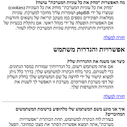
מה האפשרות “מחק את כל עוגיות המערכת” עושה?
"מחק את כל עוגיות המערכת" מוחק את כל העוגיות (cookies)
שנוצרו על ידי phpBB ושומרות עליך מחובר למערכת. עוגיות
ממלאות תפקידים נוספים כמו מעקב קריאה של נושאים והודעות
אם האפשרות הופעלה על ידי מנהל ראשי. אם נתקלת בבעיות של
התחברות והתנתקות, מחיקת עוגיות המערכת יכולה לעזור.
חזרה למעלה
אפשרויות והגדרות משתמש
כיצד אני משנה את ההגדרות שלי?
אם אתה משתמש רשום, כל הגדרותיך שמורות במסד הנתונים.
כדי לשנותם, בקר בלוח הבקרה למשתמש שלך; בדרך כלל ניתן
למצוא קישור על ידי לחיצה על שם המשתמש שלך בחלק העליון
של דפי מערכת הפורומים. מערכת זו תאפשר לך לשנות את
ההגדרות וההעדפות שלך.
חזרה למעלה
איך אני מונע משם המשתמש שלי מלהופיע ברשימת המשתמשים
המחוברים?
בעזרת לוח הבקרה למשתמש, תחת הכותרת “אפשרויות
מערכת”,אתה תמצא אפשרות
הסתר את מצבי כמחובר
. הפעל