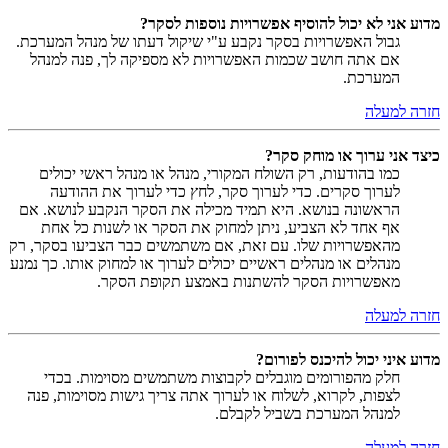
מדוע אני לא יכול להוסיף אפשרויות נוספות לסקר?
גבול האפשרויות בסקר נקבע ע"י שיקול דעתו של מנהל המערכת.
אם אתה חושב שכמות האפשרויות לא מספיקה לך, פנה למנהל
המערכת.
חזרה למעלה
כיצד אני ערוך או מוחק סקר?
כמו בהודעות, רק השולח המקורי, מנהל או מנהל ראשי יכולים
לערוך סקרים. כדי לערוך סקר, לחץ כדי לערוך את ההודעה
הראשונה בנושא. היא תמיד מכילה את הסקר הנקבע לנושא. אם
אף אחד לא הצביע, ניתן למחוק את הסקר או לשנות כל אחת
מהאפשרויות שלו. עם זאת, אם משתמשים כבר הצביעו בסקר, רק
מנהלים או מנהלים ראשיים יכולים לערוך או למחוק אותו. כך נמנע
מאפשרויות הסקר להשתנות באמצע תקופת הסקר.
חזרה למעלה
מדוע איני יכול להיכנס לפורום?
חלק מהפורומים מוגבלים לקבוצות משתמשים מסוימות. בכדי
לצפות, לקרוא, לשלוח או לערוך אתה צריך גישות מסוימות, פנה
למנהל המערכת בשביל לקבלם.
חזרה למעלה