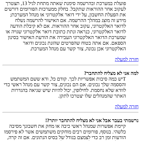
פועלת במערכת ובהרשמה סימנת שאתה מתחת לגיל 13, תצטרך
לעקוב אחר ההוראות שתקבל. בחלק ממערכות הפורומים דורשים
את הפעלת החשבון, על ידי דואר אלקטרוני או מנהל המערכת;
מידע זה מוצג במהלך ההרשמה. אם האישור להרשמה נשלח
לדואר האלקטרוני, עקוב אחר ההוראות. אם לא קיבלת הודעה
לדואר האלקטרוני, כנראה ונתת כתובת דואר אלקטרוני שגויה או
שמערכת הדואר האלקטרוני העבירה את הודעת האישור בסינון
הספאם. אם אתה בטוח שהפרטים שהזנת נכונים ודואר
האלקטרוני אכן נכונה, צור קשר עם מנהל המערכת.
חזרה למעלה
למה אני לא מצליח להתחבר?
Tיש כמה סיבות אפשריות לכך. קודם כל, ודא ששם המשתמש
והססמה שלך נכונים. אם הם נכונים, צור קשר עם מנהל ראשי כדי
לוודא שלא נחסמת. לחילופין, יכול להיות שיש שגיאה בהגדרות
האתר שהמנהלים שלו יצטרכו לתקן.
חזרה למעלה
נרשמתי בעבר אבל אני לא מצליח להתחבר יותר?!
קיימת אפשרות שמנהל ראשי כיבה או מחק את חשבונך מסיבה
כלשהי. בנוסף, פורומים רבים מוחקים משתמשים אשר לא פירסמו
הודעות זמן רב כדי לצמצם בגודל של בסיס הנתונים. אם זה קרה,