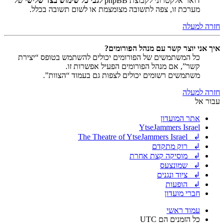
דואר אלקטרוני לקבוצת phpBB
לגבי כל שימוש בצד שלישי
של
מערכת זו, צפה לתשובה מצומצמת או לשום תשובה בכלל.
חזרה למעלה
איך אני יוצר קשר עם מנהל הפורומים?
כל המשתמשים של הפורומים יכולים להשתמש בטופס “יצירת
קשר”, אם מנהל הפורומים הפעיל אפשרות זו.
משתמשים רשומים יכולים לצפות גם בעמוד “הצוות”.
חזרה למעלה
עבור אל
אתר המועדון
YtseJammers Israel
↲ The Theatre of YtseJammers Israel
↲ רוק מתקדם
↲ מוסיקה קצת אחרת
↲ שמונצעס
↲ ציוד ונגנים
↲ הופעות
חברי מועדון
עמוד ראשי
כל הזמנים הם
UTC