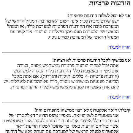
הודעות פרטיות
אני לא יכול לשלוח הודעות פרטיות!
ישנן שלוש סיבות לכך: אינך רשום ו/או מחובר, המנהל הראשי של
המערכת כיבה את ההודעות הפרטיות למערכת כולה, או המנהל
הראשי של המערכת מונע ממך משליחת הודעות. צור קשר עם
המנהל הראשי של המערכת למידע נוסף.
חזרה למעלה
אני ממשיך לקבל הודעות פרטיות לא רצויות!
אתה יכול למחוק הודעות פרטיות ממשתמש מסוים, בצורה
אוטומטית, באמצעות כללי ההודעות בלוח הבקרה למשתמש
(הודעות פרטיות -> כללים, תיקיות והגדרות). אם אתה מקבל
הודעות פוגעניות ממשתמש מסוים, דווח על ההודעות למנהלים. יש
להם את האפשרות למנוע מהמשתמש לשלוח הודעות פרטיות.
חזרה למעלה
קיבלתי דואר אלקטרוני לא רצוי ממישהו מהפורום הזה!
אנו מצטערים לשמוע זאת. מאפיין טופס הדואר האלקטרוני של
מערכת זו כולל אמצעי אבטחה כדי לנסות ולעקוב אחר משתמשים
אשר שולחים הודעות כאלו, כך שתוכל לשלוח הודעת דואר
אלקטרוני למנהל הראשי של המערכת עם העתק מלא של הודעה