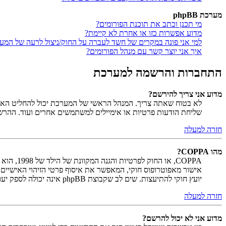
מערכת phpBB
מי תכנן וכתב את תוכנת הפורומים?
מדוע אפשרות כזו או אחרת לא קיימת?
למי אני פונה במקרים של חשד לעברה על החוק/ניצול לרעה של המע
איך אני יוצר קשר עם מנהל הפורומים?
התחברות והרשמה למערכת
מדוע אני צריך להירשם?
לא בטוח שאתה צריך. המנהל הראשי של המערכת יכול להחליט האם ח
שליחת הודעות פרטיות או אימיילים למשתמשים אחרים ועוד. ההר
חזרה למעלה
מהו COPPA?
יועץ חוקי להתיעצות. שים לב שקבוצת phpBB אינה יכולה לספק יעוץ חוקי ואינה נקודה ליצירת קשר לענייני חוק מכל סוג, ובפרט הרשום להלן.
חזרה למעלה
מדוע אני לא יכול להרשם?