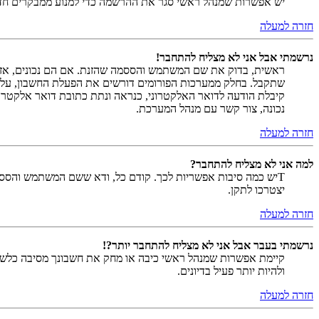
יש אפשרות שמנהל ראשי סגר את ההרשמה כדי למנוע ממבקרים חדשים להירשם. לחילופין ייתכן שמנהל ראש
חזרה למעלה
נרשמתי אבל אני לא מצליח להתחבר!
שתקבל. בחלק ממערכות הפורומים דורשים את הפעלת החשבון, על י
קיבלת הודעה לדואר האלקטרוני, כנראה ונתת כתובת דואר אלקטרו
נכונה, צור קשר עם מנהל המערכת.
חזרה למעלה
למה אני לא מצליח להתחבר?
Tיש כמה סיבות אפשריות לכך. קודם כל, ודא ששם המשתמש והססמה
יצטרכו לתקן.
חזרה למעלה
נרשמתי בעבר אבל אני לא מצליח להתחבר יותר?!
קיימת אפשרות שמנהל ראשי כיבה או מחק את חשבונך מסיבה כלשהי.
ולהיות יותר פעיל בדיונים.
חזרה למעלה