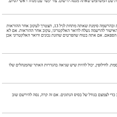
ראשית, בדוק את שם המשתמש והססמה שהזנת. אם הם נכונים, אז כנראה ואת מהדברים הבאים קרה. אם מערכת ה־COPPA פועלת במערכת ובהרשמה סימנת שאתה מתחת לגיל 13, תצטרך לעקוב אחר ההוראות
האישור להרשמה נשלח לדואר האלקטרוני, עקוב אחר ההוראות. אם לא
 הספאם. אם אתה בטוח שהפרטים שהזנת נכונים ודואר האלקטרוני אכן
מת. לחילופין, יכול להיות שיש שגיאה בהגדרות האתר שהמנהלים שלו
די לצמצם בגודל של בסיס הנתונים. אם זה קרה, נסה להירשם שוב