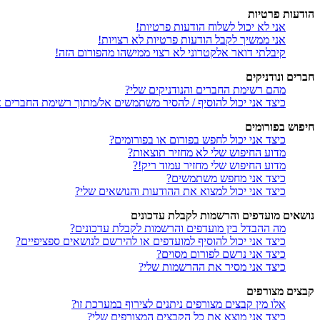
הודעות פרטיות
אני לא יכול לשלוח הודעות פרטיות!
אני ממשיך לקבל הודעות פרטיות לא רצויות!
קיבלתי דואר אלקטרוני לא רצוי ממישהו מהפורום הזה!
חברים ונודניקים
מהם רשימת החברים והנודניקים שלי?
כיצד אני יכול להוסיף / להסיר משתמשים אל/מתוך רשימת החברים או
חיפוש בפורומים
כיצד אני יכול לחפש בפורום או בפורומים?
מדוע החיפוש שלי לא מחזיר תוצאות?
מדוע החיפוש שלי מחזיר עמוד ריק!?
כיצד אני מחפש משתמשים?
כיצד אני יכול למצוא את ההודעות והנושאים שלי?
נושאים מועדפים והרשמות לקבלת עדכונים
מה ההבדל בין מועדפים והרשמות לקבלת עדכונים?
כיצד אני יכול להוסיף למועדפים או להירשם לנושאים ספציפיים?
כיצד אני נרשם לפורום מסוים?
כיצד אני מסיר את ההרשמות שלי?
קבצים מצורפים
אלו מין קבצים מצורפים ניתנים לצירוף במערכת זו?
כיצד אני מוצא את כל הקבצים המצורפים שלי?