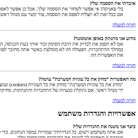
איבדתי את הססמה שלי!
בלי פאניקה! אי אפשר לשחזר את הססמה שלך, אבל כן אפשר לאפס
אם בכל זאת לא תצליח לאפס את הססמה, צור קשר עם מנהל ראשי
חזרה למעלה
מדוע אני מתנתק באופן אוטומטי?
אם לא תסמן את לבדוק את תיבת הסימון
זכור אותי
בעת הכניסה, המ
במהלך ההתחברות. הפעולה הזו לא מומלצת כאשר אתה מחובר לפור
את האפשרות הזו.
חזרה למעלה
מה האפשרות “מחק את כל עוגיות המערכת” עושה?
ידי מנהל ראשי. אם נתקלת בבעיות של התחברות והתנתקות, מחיקת ע
חזרה למעלה
אפשרויות והגדרות משתמש
כיצד אני משנה את ההגדרות שלי?
אם אתה משתמש רשום, כל הגדרותיך שמורות במסד הנתונים. כדי ל
מערכת זו תאפשר לך לשנות את ההגדרות וההעדפות שלך.