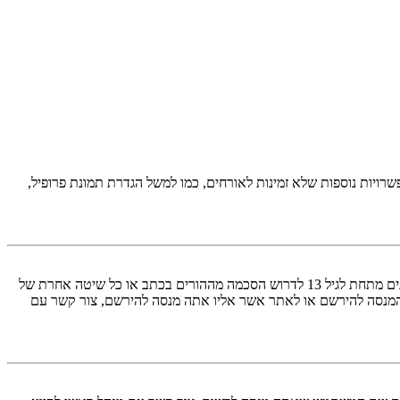
יות נוספות שלא זמינות לאורחים, כמו למשל הגדרת תמונת פרופיל,
COPPA, או החוק לפרטיות והגנה המקוונת של הילד של 1998, הוא חוק בארצות הברית הדורש מאתרים ברשת אשר יכולים לאסוף מידע מקטינים מתחת לגיל 13 לדרוש הסכמה מההורים בכתב או כל שיטה אחרת של
 13. אם אינך בטוח אם חוק זה חל לגביך בתור מישהו המנסה להירשם או לאתר אשר אליו אתה מנסה להירשם, צור קשר עם