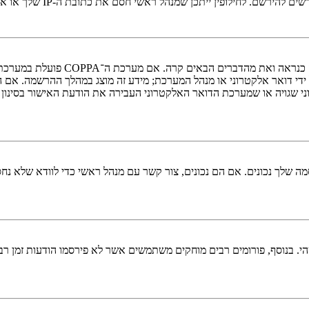
י חסם את כתובת ה-IP שלך או את שם המשתמש שאתה מנסה לרשום. צור קשר עם מנהל ראשי לסיוע.
די דואר אלקטרוני או מנהל המערכת; מידע זה מוצג במהלך ההרשמה. אם 
ני שגויה או שמערכת הדואר האלקטרוני העבירה את הודעת האישור בסינון
 שלך נכונים. אם הם נכונים, צור קשר עם מנהל ראשי כדי לוודא שלא נחס
 בנוסף, פורומים רבים מוחקים משתמשים אשר לא פירסמו הודעות זמן רב כ