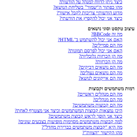
כיצד ניתן לדווח למנהל על הודעות?
מהו כפתור ה“שמור” בשליחת הנושא?
מדוע הודעותיי צריכות לקבל אישור?
כיצד אני יכול להקפיץ את הודעתי?
עיצוב טקסט וסוגי נושאים
מה זה BBCode?
האם אני יכול להשתמש ב־HTML?
מה הם סמיילים?
האם אני יכול לפרסם תמונות?
מה הן הכרזות גלובליות?
מה הן הכרזות?
מה הם נושאים דביקים?
מה הם נושאים נעולים?
מה הם אייקונים לנושא?
רמות משתמשים וקבוצות
מה הם מנהלים ראשיים?
מה הם מנהלים?
מה הם קבוצות משתמשים?
היכן נמצאות קבוצות המשתמשים וכיצד אני מצטרף לאחת?
כיצד אני הופך לראש קבוצת משתמשים?
למה קבוצות משתמשים מסוימות מופיעות בצבעים שונים?
מה היא “קבוצת משתמשים כברירת מחדל”?
מהו הקישור “הצוות”?