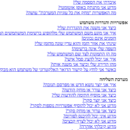
איבדתי את הססמה שלי!
מדוע אני מתנתק באופן אוטומטי?
מה האפשרות “מחק את כל עוגיות המערכת” עושה?
אפשרויות והגדרות משתמש
כיצד אני משנה את ההגדרות שלי?
איך אני מונע משם המשתמש שלי מלהופיע ברשימת המשתמשים המ
הזמנים אינם נכונים!
שינתי את אזור הזמן והוא עדין שונה מהזמן שלי!
השפה שלי אינה ברשימה!
מה הן התמונות לצד שם המשתמש שלי?
איך אני יכול להציג סמל אישי?
מהו הדירוג שלי וכיצד אני משנה אותו?
כאשר אני לוחץ על קישור הדואר האלקטרוני של משתמש הוא מבק
מערכת השליחה
איך אני יוצר נושא חדש או מפרסם תגובה?
כיצד אני עורך או מוחק הודעה?
כיצד אני מוסיף חתימה להודעות שלי?
כיצד אני יוצר סקר?
מדוע אני לא יכול להוסיף אפשרויות נוספות לסקר?
כיצד אני ערוך או מוחק סקר?
מדוע איני יכול להיכנס לפורום?
מדוע אני לא יכול לצרף קבצים?
מדוע קיבלתי אזהרה?