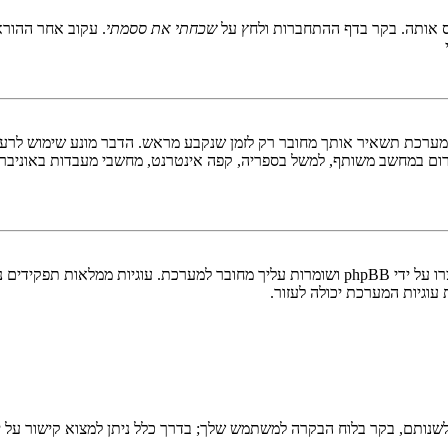
 אותה. בקר בדף ההתחברות ולחץ על
שכחתי את ססמתי
. עקוב אחר ההורא
ערכת תשאיר אותך מחובר רק לזמן שנקבע מראש. הדבר מונע שימוש לרעה 
ום במחשב משותף, למשל בספריה, קפה אינטרנט, מחשבי מעבדות באוניבר
"מחק את כל עוגיות המערכת" מוחק את כל העוגיות (cookies) שנוצרו על ידי phpBB ושומרות 
וגיות המערכת יכולה לעזור.
שנותם, בקר בלוח הבקרה למשתמש שלך; בדרך כלל ניתן למצוא קישור על י