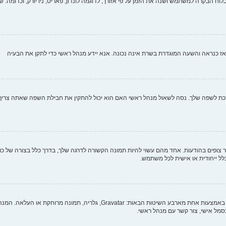
וח הבקרה למשתמש ושנה את הזמן על פי אזורך, לדוגמה לונדון, פאריס, ניו יורק, וכדומה. שי
י, אז כנראה והשעה המוגדרת בשרת אינה נכונה. אנא יידע מנהל ראשי כדי לתקן את הבעיה
לשפה שלך. נסה לשאול מנהל ראשי האם הוא יכול להתקין את חבילת השפה שאתה צריך. אם
צופים בהודעות. אחד מהם עשוי להיות תמונה הקשורה לדרגה שלך, בדרך כלל בצורה של כוכב
כלל ייחודית או אישית לכל משתמש.
בתוך לוח הבקרה למשתמש תחת "פרופיל" אתה יכול להוסיף סמל אישי באמצעות אחת מ
מל אישי, צור קשר עם מנהל ראשי.