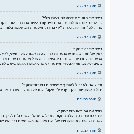
חזרה למעלה
כיצד אני מוסיף חתימה להודעות שלי?
כדי להוסיף חתימה להודעה אתה חייב קודם ליצור אחת דרך לוח הבק
מחדל לכל ההודעות שלך על־ידי בחירת האפשרות המתאימה בלוח הבקר
חזרה למעלה
כיצד אני יוצר סקר?
בזמן שליחת נושא חדש או עריכת ההודעה הראשונה של הנושא, לחץ על
אפשרויות להצבעה בשדות המתאימים וודא שכל אפשרות בשורה נפרדת
בימים (0 לצמיתות) ולבסוף האפשרות אשר מאפשרת למשתמשים לשנות את ההצבעות שלהם.
חזרה למעלה
מדוע אני לא יכול להוסיף אפשרויות נוספות לסקר?
גבול האפשרויות בסקר נקבע ע"י שיקול דעתו של מנהל המערכת. אם 
חזרה למעלה
כיצד אני ערוך או מוחק סקר?
כמו בהודעות, רק השולח המקורי, מנהל או מנהל ראשי יכולים לערוך ס
לשנות כל אחת מהאפשרויות שלו. עם זאת, אם משתמשים כבר הצביעו ב
חזרה למעלה