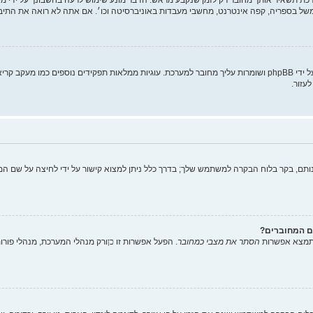
של בספריה, קפה אינטרנט, מחשבי מעבדות באוניברסיטה וכו׳. אם אתה לא רואה את התי
"מחק את כל עוגיות המערכת" מוחק את כל העוגיות (cookies) שנוצרו על ידי phpBB ושומרות עליך מחובר למערכת. עוגיות
עזור.
תם, בקר בלוח הבקרה למשתמש שלך; בדרך כלל ניתן למצוא קישור על ידי לחיצה על שם המ
ם המחוברים?
 תמצא אפשרות
הסתר את מצבי כמחובר
. הפעל אפשרות זו
כן
ורק מנהלי המערכת, מנהלי פור