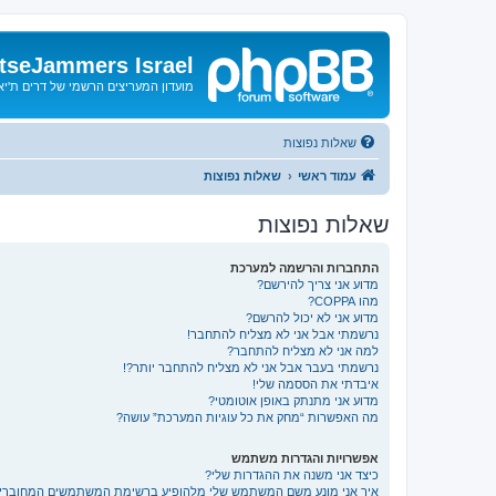
tseJammers Israel
מועדון המעריצים הרשמי של דרים ת'י
שאלות נפוצות
עמוד ראשי
שאלות נפוצות
שאלות נפוצות
התחברות והרשמה למערכת
מדוע אני צריך להירשם?
מהו COPPA?
מדוע אני לא יכול להרשם?
נרשמתי אבל אני לא מצליח להתחבר!
למה אני לא מצליח להתחבר?
נרשמתי בעבר אבל אני לא מצליח להתחבר יותר?!
איבדתי את הססמה שלי!
מדוע אני מתנתק באופן אוטומטי?
מה האפשרות “מחק את כל עוגיות המערכת” עושה?
אפשרויות והגדרות משתמש
כיצד אני משנה את ההגדרות שלי?
איך אני מונע משם המשתמש שלי מלהופיע ברשימת המשתמשים המחוברי