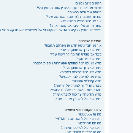
הזמנים אינם נכונים!
שינתי את אזור הזמן והוא עדין שונה מהזמן שלי!
השפה שלי אינה ברשימה!
מה הן התמונות לצד שם המשתמש שלי?
איך אני יכול להציג סמל אישי?
מהו הדירוג שלי וכיצד אני משנה אותו?
כאשר אני לוחץ על קישור הדואר האלקטרוני של משתמש הוא מבקש ממני 
מערכת השליחה
איך אני יוצר נושא חדש או מפרסם תגובה?
כיצד אני עורך או מוחק הודעה?
כיצד אני מוסיף חתימה להודעות שלי?
כיצד אני יוצר סקר?
מדוע אני לא יכול להוסיף אפשרויות נוספות לסקר?
כיצד אני ערוך או מוחק סקר?
מדוע איני יכול להיכנס לפורום?
מדוע אני לא יכול לצרף קבצים?
מדוע קיבלתי אזהרה?
כיצד ניתן לדווח למנהל על הודעות?
מהו כפתור ה“שמור” בשליחת הנושא?
מדוע הודעותיי צריכות לקבל אישור?
כיצד אני יכול להקפיץ את הודעתי?
עיצוב טקסט וסוגי נושאים
מה זה BBCode?
האם אני יכול להשתמש ב־HTML?
מה הם סמיילים?
האם אני יכול לפרסם תמונות?
מה הן הכרזות גלובליות?