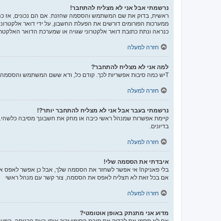
נרשמתי אבל אני לא מצליח להתחבר!
ממערכות הפורומים דורשים את הפעלת החשבון, על ידי דואר אלקטרונ
כנראה ונתת כתובת דואר אלקטרוני שגויה או שמערכת הדואר האלקטרו
חזרה למעלה
למה אני לא מצליח להתחבר?
Tיש כמה סיבות אפשריות לכך. קודם כל, ודא ששם המשתמש והססמה שלך נכונים. אם הם נכונים, צור קשר עם מנהל ראשי כדי לוודא שלא נחסמת. לחילופין, יכול להיות שיש שגיאה בהגדרות האתר שהמנהלים שלו יצטרכו לתקן.
חזרה למעלה
נרשמתי בעבר אבל אני לא מצליח להתחבר יותר?!
קיימת אפשרות שמנהל ראשי כיבה או מחק את חשבונך מסיבה כלשהי. בנ
בדיונים.
חזרה למעלה
איבדתי את הססמה שלי!
בלי פאניקה! אי אפשר לשחזר את הססמה שלך, אבל כן אפשר לאפס א
אם בכל זאת לא תצליח לאפס את הססמה, צור קשר עם מנהל ראשי
חזרה למעלה
מדוע אני מתנתק באופן אוטומטי?
אם לא תסמן את לבדוק את תיבת הסימון
זכור אותי
בעת הכניסה, המערכ