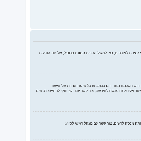
מינות לאורחים, כמו למשל הגדרת תמונת פרופיל, שליחת הודעות
או החוק לפרטיות והגנה המקוונת של הילד של 1998, הוא חוק בארצות הברית הדורש מאתרים ברשת אשר יכולים לאסוף מידע מקטינים מתחת לגיל 13 לדרוש הסכמה מההורים בכתב או כל שיטה אחרת של אישור
ך בתור מישהו המנסה להירשם או לאתר אשר אליו אתה מנסה להירשם, צור קשר עם יועץ חוקי להתיעצות. שים