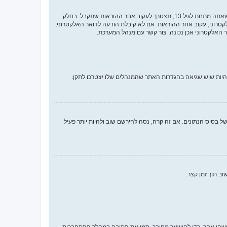
ראשית, בדוק את שם המשתמש והססמה שהזנת. אם הם נכונים, אז כנראה ואת מהדברים הבאים קרה. אם מערכת ה־COPPA פועלת במערכת ובהרשמה סימנת שאתה מתחת לגיל 13, תצטרך לעקוב אחר ההוראות שתקבל. בחלק
רוני, עקוב אחר ההוראות. אם לא קיבלת הודעה לדואר האלקטרוני,
האלקטרוני אכן נכונה, צור קשר עם מנהל המערכת.
 בסיס הנתונים. אם זה קרה, נסה להירשם שוב ולהיות יותר פעיל
ב תוך זמן קצר.
ישהו אחר. כדי להישאר מחובר, סמן את התיבה במהלך ההתחברות.