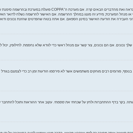
י או מנהל המערכת; מידע זה מוצג במהלך ההרשמה. אם האישור להרשמה נשלח לדואר האלקט
ני העבירה את הודעת האישור בסינון הספאם. אם אתה בטוח שהפרטים שהזנת נכונים ודואר 
וסף, פורומים רבים מוחקים משתמשים אשר לא פירסמו הודעות זמן רב כדי לצמצם בגודל של
ותה. בקר בדף ההתחברות ולחץ על
שכחתי את ססמתי
. עקוב אחר ההוראות ותוכל להתחבר שו
ת תשאיר אותך מחובר רק לזמן שנקבע מראש. הדבר מונע שימוש לרעה בחשבונך על ידי מ