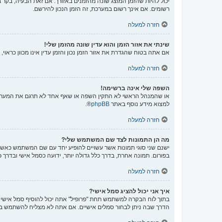
יכול להיות שהזמן המוצג שונה מהזמנים באזורך. אם זאת הבעיה, בקר בל
רשומים. אם אינך רשום במערכת, זה הזמן הנכון להירשם.
חזרה למעלה
שינתי את אזור הזמן והוא עדין שונה מהזמן שלי!
אם אתה בטוח שהגדרת את אזור הזמן נכון והזמן עדין אינו מכוון כראו
חזרה למעלה
השפה שלי אינה ברשימה!
או שהמנהל הראשי לא התקין השפה או שאף אחד לא תרגם את המערכת 
למצוא מידע נוסף באתר
phpBB
®.
חזרה למעלה
מה הן התמונות לצד שם המשתמש שלי?
ישנם שני סוגי תמונות אשר עשויים להופיע יחד עם שם המשתמש כאשר 
בפורום. תמונה אחרת, בדרך כלל גדולה יותר, ידועה כסמל אישי ובדרך 
חזרה למעלה
איך אני יכול להציג סמל אישי?
הדרך שבה ניתן לבחור סמלים אישיים. אם אתה לא מצליח להשתמש בס