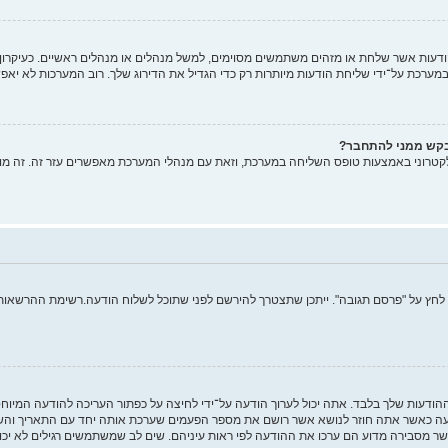
ות אשר שלחת או מזהים משתמשים מסוימים, למשל מנהלים או מנהלים ראשיים. כעיקרון, א
רכת על־ידי שליחת הודעות מיותרות רק כדי הגדיל את הדירוג שלך. רוב המערכות לא יאפש
בקש ממני להתחבר?
קטרוני באמצעות טופס השליחה במערכת, וזאת עם מנהלי המערכת מאפשרים עזר זה. זה מו
 לחץ על "פרסם תגובה". ייתכן שתצטרך להירשם לפני שתוכל לשלוח הודעה.רשימת ההרשאות ש
ההודעות שלך בלבד. אתה יכול לערוך הודעה על־ידי לחיצה על כפתור העריכה להודעה המיו
 כאשר אתה חוזר לנושא אשר רושם את מספר הפעמים שערכת אותה יחד עם התאריך והשעה.
ר מסבירה מדוע הם ערכו את ההודעה לפי ראות עיניהם. שים לב שמשתמשים רגילים לא יכו