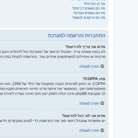
מה הן הכרזות?
מה הם נושאים דביקים?
מה הם נושאים נעולים?
מה הם אייקונים לנושא?
התחברות והרשמה למערכת
מדוע אני צריך להירשם?
לא בטוח שאתה צריך. המנהל הראשי של המערכת יכול להחליט האם חוב
פרטיות או אימיילים למשתמשים אחרים ועוד. ההרשמה לוקחת כמה רגע
חזרה למעלה
מהו COPPA?
לב שקבוצת phpBB אינה יכולה לספק יעוץ חוקי ואינה נקודה ליצירת קשר לענייני חוק מכל סוג, ובפרט הרשום להלן.
חזרה למעלה
מדוע אני לא יכול להרשם?
יש אפשרות שמנהל ראשי סגר את ההרשמה כדי למנוע ממבקרים חדשים להירשם. לחילופין ייתכן שמנהל ראשי חס
חזרה למעלה