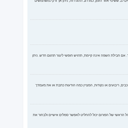
ם לב ששינוי אזור הזמן, כמו רוב ההגדרות, ניתן אך ורק למשתמשים
 חבילת השפה אינה קיימת, תרגיש חופשי ליצור תרגום חדש. ניתן
ים, ריבועים או נקודות, המציין כמה הודעות כתבת או את מעמדך
ארבע השיטות הבאות: Gravatar, גלריה, תמונה מרוחקת או העלאה. המנהל הראשי של הפורום יכול להחליט לאפשר סמלים אישיים ולבחור את