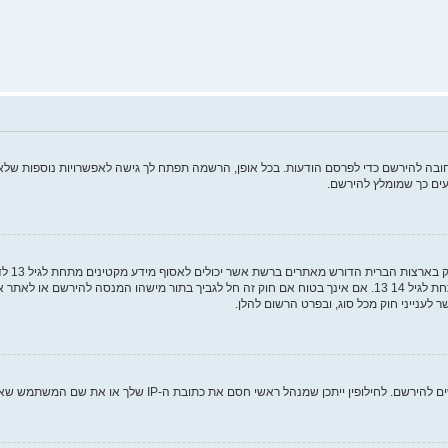
ה להירשם כדי לפרסם הודעות. בכל אופן, הרשמה תפתח לך גישה לאפשרויות נוספות שלא ז
ים כך שמומלץ להירשם.
COPPA, 
מאפוטרופוס חוקי, המאפשר את איסוף פרטי הזיהוי האישיים מקטין מתחת לגיל 14 13. אם אינך בטוח אם חוק זה חל לגבי
ם את כתובת ה-IP שלך או את שם המשתמש שאתה מנסה לרשום. צור קשר עם מנהל ראשי לסיוע.