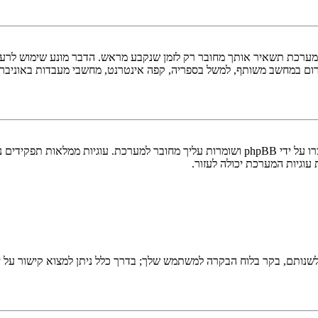
ערכת תשאיר אותך מחובר רק לזמן שנקבע מראש. הדבר מונע שימוש לרעה 
ום במחשב משותף, למשל בספריה, קפה אינטרנט, מחשבי מעבדות באוניבר
"מחק את כל עוגיות המערכת" מוחק את כל העוגיות (cookies) שנוצרו על ידי phpBB ושומרות 
וגיות המערכת יכולה לעזור.
שנותם, בקר בלוח הבקרה למשתמש שלך; בדרך כלל ניתן למצוא קישור על י