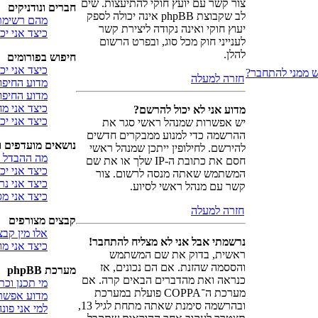
צור קשר עם יועץ חוקי להתיעצות. שים
חברים ונודניקים
לב שקבוצת phpBB אינה יכולה לספק
מהם רשימת 
יעוץ חוקי ואינה נקודה ליצירת קשר
כיצד אני י
לענייני חוק מכל סוג, ובפרט הרשום
להלן.
חיפוש בפורומים
כיצד אני יכ
ש ממני להתחבר?
חזרה למעלה
מדוע החיפו
מדוע החיפוש
כיצד אני 
מדוע אני לא יכול להרשם?
כיצד אני י
יש אפשרות שמנהל ראשי סגר את
ההרשמה כדי למנוע ממבקרים חדשים
נושאים מועדפים 
להירשם. לחילופין ייתכן שמנהל ראשי
מה ההבדל ב
חסם את כתובת ה-IP שלך או את שם
כיצד אני יכ
המשתמש שאתה מנסה לרשום. צור
כיצד אני נ
קשר עם מנהל ראשי לסיוע.
כיצד אני מ
חזרה למעלה
קבצים מצורפים
אלו מין קבצ
נרשמתי אבל אני לא מצליח להתחבר!
כיצד אני מ
ראשית, בדוק את שם המשתמש
והססמה שהזנת. אם הם נכונים, אז
מערכת phpBB
כנראה ואת מהדברים הבאים קרה. אם
מי תכנן וכ
מערכת ה־COPPA פועלת במערכת
מדוע אפשרו
ובהרשמה סימנת שאתה מתחת לגיל 13,
למי אני פו