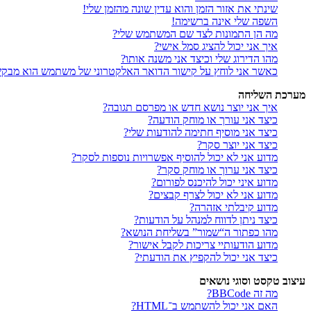
שינתי את אזור הזמן והוא עדין שונה מהזמן שלי!
השפה שלי אינה ברשימה!
מה הן התמונות לצד שם המשתמש שלי?
איך אני יכול להציג סמל אישי?
מהו הדירוג שלי וכיצד אני משנה אותו?
כאשר אני לוחץ על קישור הדואר האלקטרוני של משתמש הוא מבק
מערכת השליחה
איך אני יוצר נושא חדש או מפרסם תגובה?
כיצד אני עורך או מוחק הודעה?
כיצד אני מוסיף חתימה להודעות שלי?
כיצד אני יוצר סקר?
מדוע אני לא יכול להוסיף אפשרויות נוספות לסקר?
כיצד אני ערוך או מוחק סקר?
מדוע איני יכול להיכנס לפורום?
מדוע אני לא יכול לצרף קבצים?
מדוע קיבלתי אזהרה?
כיצד ניתן לדווח למנהל על הודעות?
מהו כפתור ה“שמור” בשליחת הנושא?
מדוע הודעותיי צריכות לקבל אישור?
כיצד אני יכול להקפיץ את הודעתי?
עיצוב טקסט וסוגי נושאים
מה זה BBCode?
האם אני יכול להשתמש ב־HTML?