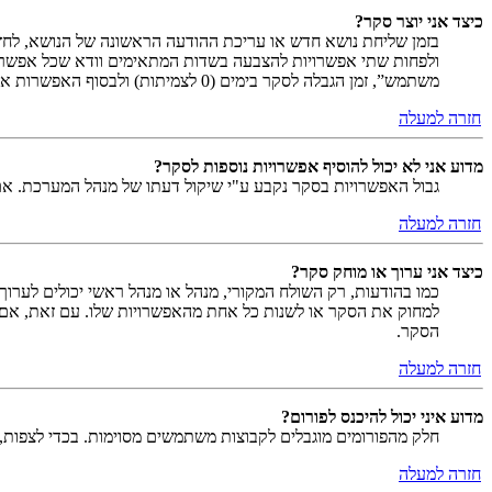
כיצד אני יוצר סקר?
בזמן שליחת נושא חדש או עריכת ההודעה הראשונה של הנושא, לחץ
ולפחות שתי אפשרויות להצבעה בשדות המתאימים וודא שכל אפשר
משתמש”, זמן הגבלה לסקר בימים (0 לצמיתות) ולבסוף האפשרות אשר מאפשרת למשתמשים לשנות את ההצבעות שלהם.
חזרה למעלה
מדוע אני לא יכול להוסיף אפשרויות נוספות לסקר?
גבול האפשרויות בסקר נקבע ע"י שיקול דעתו של מנהל המערכת. א
חזרה למעלה
כיצד אני ערוך או מוחק סקר?
כמו בהודעות, רק השולח המקורי, מנהל או מנהל ראשי יכולים לערו
למחוק את הסקר או לשנות כל אחת מהאפשרויות שלו. עם זאת, אם 
הסקר.
חזרה למעלה
מדוע איני יכול להיכנס לפורום?
חלק מהפורומים מוגבלים לקבוצות משתמשים מסוימות. בכדי לצפות, 
חזרה למעלה