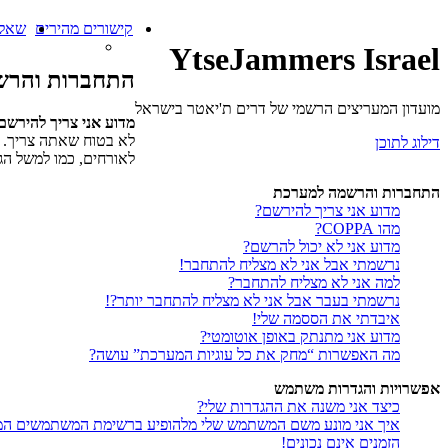
קישורים מהירים
שאלו
YtseJammers Israel
התחברות והרש
מועדון המעריצים הרשמי של דרים ת'יאטר בישראל
מדוע אני צריך להירשם
לא בטוח שאתה צריך. ה
דילוג לתוכן
לאורחים, כמו למשל הג
התחברות והרשמה למערכת
מדוע אני צריך להירשם?
מהו COPPA?
מדוע אני לא יכול להרשם?
נרשמתי אבל אני לא מצליח להתחבר!
למה אני לא מצליח להתחבר?
נרשמתי בעבר אבל אני לא מצליח להתחבר יותר?!
איבדתי את הססמה שלי!
מדוע אני מתנתק באופן אוטומטי?
מה האפשרות “מחק את כל עוגיות המערכת” עושה?
אפשרויות והגדרות משתמש
כיצד אני משנה את ההגדרות שלי?
איך אני מונע משם המשתמש שלי מלהופיע ברשימת המשתמשים המ
הזמנים אינם נכונים!