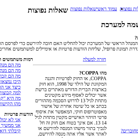
ת נפוצות
עמוד ראשי
שאלות נפוצות
שאלות נפוצות
מה למערכת
?
מנהל הראשי של המערכת יכול להחליט האם חובה להירשם כדי לפרסם הודע
דרת תמונת פרופיל, שליחת הודעות פרטיות או אימיילים למשתמשים אחרי
חזרה למעלה
רמות משתמשים וק
מה הם מנהל
מה הם מנהל
מהו COPPA?
מה הם קבו
COPPA, או החוק לפרטיות והגנה
היכן נמצאו
המקוונת של הילד של 1998, הוא חוק
כיצד אני ה
בארצות הברית הדורש מאתרים ברשת
למה קבוצות
אשר יכולים לאסוף מידע מקטינים
מה היא “ק
מתחת לגיל 13 לדרוש הסכמה מההורים
מהו הקישור
בכתב או כל שיטה אחרת של אישור
מאפוטרופוס חוקי, המאפשר את איסוף
הודעות פרטיות
פרטי הזיהוי האישיים מקטין מתחת לגיל
אני לא יכול
14 13. אם אינך בטוח אם חוק זה חל
אני ממשיך 
לגביך בתור מישהו המנסה להירשם או
חוברים?
קיבלתי דוא
לאתר אשר אליו אתה מנסה להירשם,