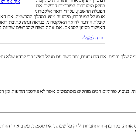
תצטרך לעקוב אחר ההוראות שתקבל.
איך אני יו
בחלק ממערכות הפורומים דורשים את
הפעלת החשבון, על ידי דואר אלקטרוני
או מנהל המערכת; מידע זה מוצג במהלך ההרשמה. אם האי
קיבלת הודעה לדואר האלקטרוני, כנראה ונתת כתובת דוא
האישור בסינון הספאם. אם אתה בטוח שהפרטים שהזנת נכו
חזרה למעלה
 שלך נכונים. אם הם נכונים, צור קשר עם מנהל ראשי כדי לוודא שלא נחס
 בנוסף, פורומים רבים מוחקים משתמשים אשר לא פירסמו הודעות זמן רב כ
 אותה. בקר בדף ההתחברות ולחץ על
שכחתי את ססמתי
. עקוב אחר ההורא