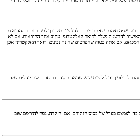
ראשית, בדוק את שם המשתמש והססמה שהזנת. אם הם נכונים, אז כנראה ואת מהדברים הבאים קרה. אם מערכת ה־COPPA פועלת במערכת ובהרשמה סימנת שאתה מתחת לגיל 13, תצטרך לעקוב אחר ההוראות
האישור להרשמה נשלח לדואר האלקטרוני, עקוב אחר ההוראות. אם לא
 הספאם. אם אתה בטוח שהפרטים שהזנת נכונים ודואר האלקטרוני אכן
מת. לחילופין, יכול להיות שיש שגיאה בהגדרות האתר שהמנהלים שלו
די לצמצם בגודל של בסיס הנתונים. אם זה קרה, נסה להירשם שוב