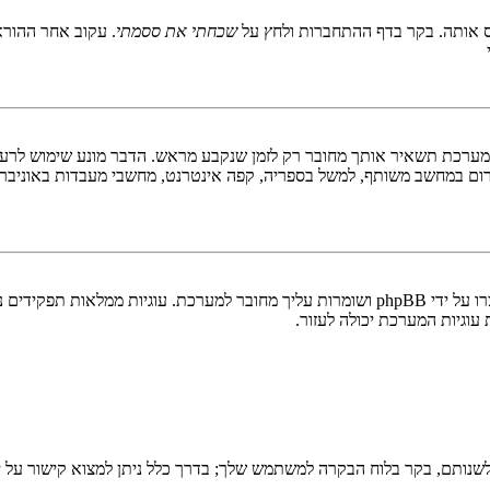
 אותה. בקר בדף ההתחברות ולחץ על
שכחתי את ססמתי
. עקוב אחר ההורא
ערכת תשאיר אותך מחובר רק לזמן שנקבע מראש. הדבר מונע שימוש לרעה 
ום במחשב משותף, למשל בספריה, קפה אינטרנט, מחשבי מעבדות באוניבר
"מחק את כל עוגיות המערכת" מוחק את כל העוגיות (cookies) שנוצרו על ידי phpBB ושומרות 
וגיות המערכת יכולה לעזור.
שנותם, בקר בלוח הבקרה למשתמש שלך; בדרך כלל ניתן למצוא קישור על י