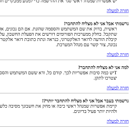
יש אפשרות שמנהל ראשי סגר את ההרשמה כדי למנוע ממבקרים חדשים להירשם. לחילופין ייתכן שמנהל ראש
חזרה למעלה
נרשמתי אבל אני לא מצליח להתחבר!
שתקבל. בחלק ממערכות הפורומים דורשים את הפעלת החשבון, על י
קיבלת הודעה לדואר האלקטרוני, כנראה ונתת כתובת דואר אלקטרו
נכונה, צור קשר עם מנהל המערכת.
חזרה למעלה
למה אני לא מצליח להתחבר?
Tיש כמה סיבות אפשריות לכך. קודם כל, ודא ששם המשתמש והססמה
יצטרכו לתקן.
חזרה למעלה
נרשמתי בעבר אבל אני לא מצליח להתחבר יותר?!
קיימת אפשרות שמנהל ראשי כיבה או מחק את חשבונך מסיבה כלשהי.
ולהיות יותר פעיל בדיונים.
חזרה למעלה