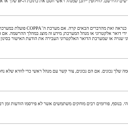
י חסם את כתובת ה-IP שלך או את שם המשתמש שאתה מנסה לרשום. צור קשר עם מנהל ראשי לסיוע.
די דואר אלקטרוני או מנהל המערכת; מידע זה מוצג במהלך ההרשמה. אם 
ני שגויה או שמערכת הדואר האלקטרוני העבירה את הודעת האישור בסינון
 שלך נכונים. אם הם נכונים, צור קשר עם מנהל ראשי כדי לוודא שלא נחס
 בנוסף, פורומים רבים מוחקים משתמשים אשר לא פירסמו הודעות זמן רב כ