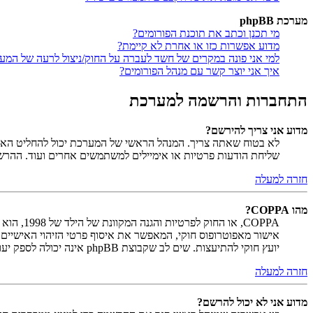
מערכת phpBB
מי תכנן וכתב את תוכנת הפורומים?
מדוע אפשרות כזו או אחרת לא קיימת?
למי אני פונה במקרים של חשד לעברה על החוק/ניצול לרעה של המע
איך אני יוצר קשר עם מנהל הפורומים?
התחברות והרשמה למערכת
מדוע אני צריך להירשם?
לא בטוח שאתה צריך. המנהל הראשי של המערכת יכול להחליט האם ח
שליחת הודעות פרטיות או אימיילים למשתמשים אחרים ועוד. ההר
חזרה למעלה
מהו COPPA?
יועץ חוקי להתיעצות. שים לב שקבוצת phpBB אינה יכולה לספק יעוץ חוקי ואינה נקודה ליצירת קשר לענייני חוק מכל סוג, ובפרט הרשום להלן.
חזרה למעלה
מדוע אני לא יכול להרשם?