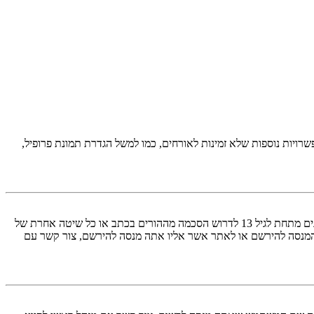
יות נוספות שלא זמינות לאורחים, כמו למשל הגדרת תמונת פרופיל,
COPPA, או החוק לפרטיות והגנה המקוונת של הילד של 1998, הוא חוק בארצות הברית הדורש מאתרים ברשת אשר יכולים לאסוף מידע מקטינים מתחת לגיל 13 לדרוש הסכמה מההורים בכתב או כל שיטה אחרת של
 13. אם אינך בטוח אם חוק זה חל לגביך בתור מישהו המנסה להירשם או לאתר אשר אליו אתה מנסה להירשם, צור קשר עם