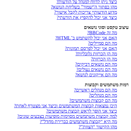
כיצד ניתן לדווח למנהל על הודעות?
מהו כפתור ה“שמור” בשליחת הנושא?
מדוע הודעותיי צריכות לקבל אישור?
כיצד אני יכול להקפיץ את הודעתי?
עיצוב טקסט וסוגי נושאים
מה זה BBCode?
האם אני יכול להשתמש ב־HTML?
מה הם סמיילים?
האם אני יכול לפרסם תמונות?
מה הן הכרזות גלובליות?
מה הן הכרזות?
מה הם נושאים דביקים?
מה הם נושאים נעולים?
מה הם אייקונים לנושא?
רמות משתמשים וקבוצות
מה הם מנהלים ראשיים?
מה הם מנהלים?
מה הם קבוצות משתמשים?
היכן נמצאות קבוצות המשתמשים וכיצד אני מצטרף לאחת?
כיצד אני הופך לראש קבוצת משתמשים?
למה קבוצות משתמשים מסוימות מופיעות בצבעים שונים?
מה היא “קבוצת משתמשים כברירת מחדל”?
מהו הקישור “הצוות”?