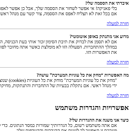
איבדתי את הססמה שלי!
בלי פאניקה! אי אפשר לשחזר את הססמה שלך, אבל כן אפשר לאפס
אם בכל זאת לא תצליח לאפס את הססמה, צור קשר עם מנהל ראשי
חזרה למעלה
מדוע אני מתנתק באופן אוטומטי?
אם לא תסמן את לבדוק את תיבת הסימון
זכור אותי
בעת הכניסה, המ
במהלך ההתחברות. הפעולה הזו לא מומלצת כאשר אתה מחובר לפור
את האפשרות הזו.
חזרה למעלה
מה האפשרות “מחק את כל עוגיות המערכת” עושה?
ידי מנהל ראשי. אם נתקלת בבעיות של התחברות והתנתקות, מחיקת ע
חזרה למעלה
אפשרויות והגדרות משתמש
כיצד אני משנה את ההגדרות שלי?
אם אתה משתמש רשום, כל הגדרותיך שמורות במסד הנתונים. כדי ל
מערכת זו תאפשר לך לשנות את ההגדרות וההעדפות שלך.