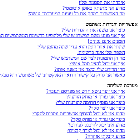
איבדתי את הססמה שלי!
מדוע אני מתנתק באופן אוטומטי?
מה האפשרות “מחק את כל עוגיות המערכת” עושה?
אפשרויות והגדרות משתמש
כיצד אני משנה את ההגדרות שלי?
איך אני מונע משם המשתמש שלי מלהופיע ברשימת המשתמשים המ
הזמנים אינם נכונים!
שינתי את אזור הזמן והוא עדין שונה מהזמן שלי!
השפה שלי אינה ברשימה!
מה הן התמונות לצד שם המשתמש שלי?
איך אני יכול להציג סמל אישי?
מהו הדירוג שלי וכיצד אני משנה אותו?
כאשר אני לוחץ על קישור הדואר האלקטרוני של משתמש הוא מבק
מערכת השליחה
איך אני יוצר נושא חדש או מפרסם תגובה?
כיצד אני עורך או מוחק הודעה?
כיצד אני מוסיף חתימה להודעות שלי?
כיצד אני יוצר סקר?
מדוע אני לא יכול להוסיף אפשרויות נוספות לסקר?
כיצד אני ערוך או מוחק סקר?
מדוע איני יכול להיכנס לפורום?
מדוע אני לא יכול לצרף קבצים?
מדוע קיבלתי אזהרה?