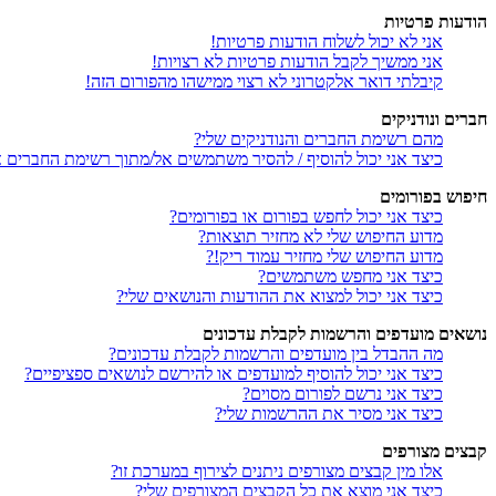
הודעות פרטיות
אני לא יכול לשלוח הודעות פרטיות!
אני ממשיך לקבל הודעות פרטיות לא רצויות!
קיבלתי דואר אלקטרוני לא רצוי ממישהו מהפורום הזה!
חברים ונודניקים
מהם רשימת החברים והנודניקים שלי?
כיצד אני יכול להוסיף / להסיר משתמשים אל/מתוך רשימת החברים או
חיפוש בפורומים
כיצד אני יכול לחפש בפורום או בפורומים?
מדוע החיפוש שלי לא מחזיר תוצאות?
מדוע החיפוש שלי מחזיר עמוד ריק!?
כיצד אני מחפש משתמשים?
כיצד אני יכול למצוא את ההודעות והנושאים שלי?
נושאים מועדפים והרשמות לקבלת עדכונים
מה ההבדל בין מועדפים והרשמות לקבלת עדכונים?
כיצד אני יכול להוסיף למועדפים או להירשם לנושאים ספציפיים?
כיצד אני נרשם לפורום מסוים?
כיצד אני מסיר את ההרשמות שלי?
קבצים מצורפים
אלו מין קבצים מצורפים ניתנים לצירוף במערכת זו?
כיצד אני מוצא את כל הקבצים המצורפים שלי?