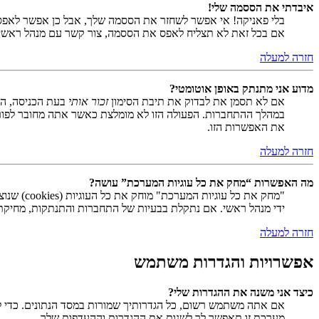
איבדתי את הססמה שלי!
בלי פאניקה! אי אפשר לשחזר את הססמה שלך, אבל כן אפשר לאפס
אם בכל זאת לא תצליח לאפס את הססמה, צור קשר עם מנהל ראשי
חזרה למעלה
מדוע אני מתנתק באופן אוטומטי?
אם לא תסמן את לבדוק את תיבת הסימון
זכור אותי
בעת הכניסה, המ
במהלך ההתחברות. הפעולה הזו לא מומלצת כאשר אתה מחובר לפור
את האפשרות הזו.
חזרה למעלה
מה האפשרות “מחק את כל עוגיות המערכת” עושה?
ידי מנהל ראשי. אם נתקלת בבעיות של התחברות והתנתקות, מחיקת ע
חזרה למעלה
אפשרויות והגדרות משתמש
כיצד אני משנה את ההגדרות שלי?
אם אתה משתמש רשום, כל הגדרותיך שמורות במסד הנתונים. כדי ל
מערכת זו תאפשר לך לשנות את ההגדרות וההעדפות שלך.