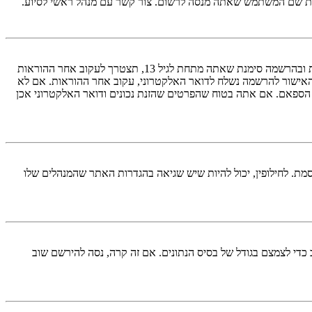
ראשית, בדוק את שם המשתמש והססמה שהזנת. אם הם נכונים, אז כנראה ואת מהדברים הבאים קרה. אם מערכת ה־COPPA פועלת במערכת ובהרשמה סימנת שאתה מתחת לגיל 13, תצטרך לעקוב אחר ההוראות
האישור להרשמה נשלח לדואר האלקטרוני, עקוב אחר ההוראות. אם לא
 הספאם. אם אתה בטוח שהפרטים שהזנת נכונים ודואר האלקטרוני אכן
מת. לחילופין, יכול להיות שיש שגיאה בהגדרות האתר שהמנהלים שלו
די לצמצם בגודל של בסיס הנתונים. אם זה קרה, נסה להירשם שוב