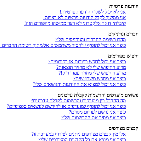
הודעות פרטיות
אני לא יכול לשלוח הודעות פרטיות!
אני ממשיך לקבל הודעות פרטיות לא רצויות!
קיבלתי דואר אלקטרוני לא רצוי ממישהו מהפורום הזה!
חברים ונודניקים
מהם רשימת החברים והנודניקים שלי?
כיצד אני יכול להוסיף / להסיר משתמשים אל/מתוך רשימת החברים או
חיפוש בפורומים
כיצד אני יכול לחפש בפורום או בפורומים?
מדוע החיפוש שלי לא מחזיר תוצאות?
מדוע החיפוש שלי מחזיר עמוד ריק!?
כיצד אני מחפש משתמשים?
כיצד אני יכול למצוא את ההודעות והנושאים שלי?
נושאים מועדפים והרשמות לקבלת עדכונים
מה ההבדל בין מועדפים והרשמות לקבלת עדכונים?
כיצד אני יכול להוסיף למועדפים או להירשם לנושאים ספציפיים?
כיצד אני נרשם לפורום מסוים?
כיצד אני מסיר את ההרשמות שלי?
קבצים מצורפים
אלו מין קבצים מצורפים ניתנים לצירוף במערכת זו?
כיצד אני מוצא את כל הקבצים המצורפים שלי?