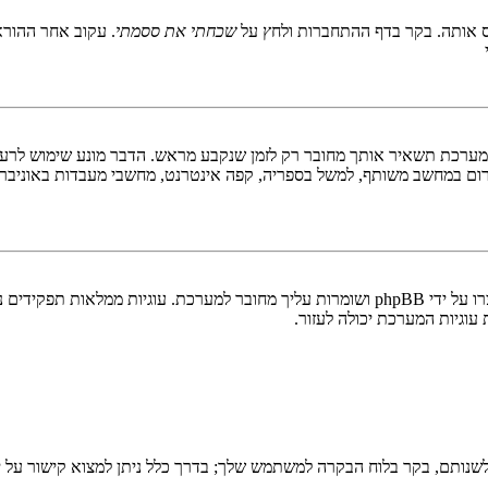
 אותה. בקר בדף ההתחברות ולחץ על
שכחתי את ססמתי
. עקוב אחר ההורא
ערכת תשאיר אותך מחובר רק לזמן שנקבע מראש. הדבר מונע שימוש לרעה 
ום במחשב משותף, למשל בספריה, קפה אינטרנט, מחשבי מעבדות באוניבר
"מחק את כל עוגיות המערכת" מוחק את כל העוגיות (cookies) שנוצרו על ידי phpBB ושומרות 
וגיות המערכת יכולה לעזור.
שנותם, בקר בלוח הבקרה למשתמש שלך; בדרך כלל ניתן למצוא קישור על י