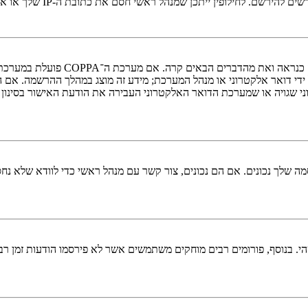
י חסם את כתובת ה-IP שלך או את שם המשתמש שאתה מנסה לרשום. צור קשר עם מנהל ראשי לסיוע.
די דואר אלקטרוני או מנהל המערכת; מידע זה מוצג במהלך ההרשמה. אם 
ני שגויה או שמערכת הדואר האלקטרוני העבירה את הודעת האישור בסינון
 שלך נכונים. אם הם נכונים, צור קשר עם מנהל ראשי כדי לוודא שלא נחס
 בנוסף, פורומים רבים מוחקים משתמשים אשר לא פירסמו הודעות זמן רב כ