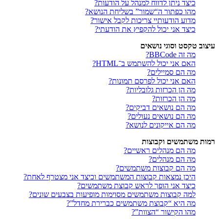
כיצד ניתן לדווח למנהל על הודעות?
מהו כפתור ה“שמור” בשליחת הנושא?
מדוע הודעותיי צריכות לקבל אישור?
כיצד אני יכול להקפיץ את הודעתי?
עיצוב טקסט וסוגי נושאים
מה זה BBCode?
האם אני יכול להשתמש ב־HTML?
מה הם סמיילים?
האם אני יכול לפרסם תמונות?
מה הן הכרזות גלובליות?
מה הן הכרזות?
מה הם נושאים דביקים?
מה הם נושאים נעולים?
מה הם אייקונים לנושא?
רמות משתמשים וקבוצות
מה הם מנהלים ראשיים?
מה הם מנהלים?
מה הם קבוצות משתמשים?
היכן נמצאות קבוצות המשתמשים וכיצד אני מצטרף לאחת?
כיצד אני הופך לראש קבוצת משתמשים?
למה קבוצות משתמשים מסוימות מופיעות בצבעים שונים?
מה היא “קבוצת משתמשים כברירת מחדל”?
מהו הקישור “הצוות”?