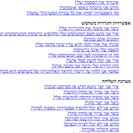
איבדתי את הססמה שלי!
מדוע אני מתנתק באופן אוטומטי?
מה האפשרות “מחק את כל עוגיות המערכת” עושה?
אפשרויות והגדרות משתמש
כיצד אני משנה את ההגדרות שלי?
איך אני מונע משם המשתמש שלי מלהופיע ברשימת המשתמשים המ
הזמנים אינם נכונים!
שינתי את אזור הזמן והוא עדין שונה מהזמן שלי!
השפה שלי אינה ברשימה!
מה הן התמונות לצד שם המשתמש שלי?
איך אני יכול להציג סמל אישי?
מהו הדירוג שלי וכיצד אני משנה אותו?
כאשר אני לוחץ על קישור הדואר האלקטרוני של משתמש הוא מבק
מערכת השליחה
איך אני יוצר נושא חדש או מפרסם תגובה?
כיצד אני עורך או מוחק הודעה?
כיצד אני מוסיף חתימה להודעות שלי?
כיצד אני יוצר סקר?
מדוע אני לא יכול להוסיף אפשרויות נוספות לסקר?
כיצד אני ערוך או מוחק סקר?
מדוע איני יכול להיכנס לפורום?
מדוע אני לא יכול לצרף קבצים?
מדוע קיבלתי אזהרה?