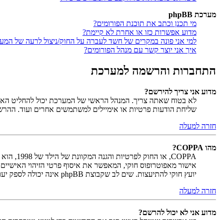
מערכת phpBB
מי תכנן וכתב את תוכנת הפורומים?
מדוע אפשרות כזו או אחרת לא קיימת?
למי אני פונה במקרים של חשד לעברה על החוק/ניצול לרעה של המע
איך אני יוצר קשר עם מנהל הפורומים?
התחברות והרשמה למערכת
מדוע אני צריך להירשם?
לא בטוח שאתה צריך. המנהל הראשי של המערכת יכול להחליט האם ח
שליחת הודעות פרטיות או אימיילים למשתמשים אחרים ועוד. ההר
חזרה למעלה
מהו COPPA?
יועץ חוקי להתיעצות. שים לב שקבוצת phpBB אינה יכולה לספק יעוץ חוקי ואינה נקודה ליצירת קשר לענייני חוק מכל סוג, ובפרט הרשום להלן.
חזרה למעלה
מדוע אני לא יכול להרשם?