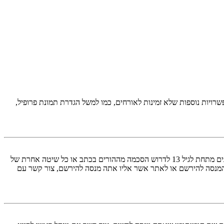
יות נוספות שלא זמינות לאורחים, כמו למשל הגדרת תמונת פרופיל,
COPPA, או החוק לפרטיות והגנה המקוונת של הילד של 1998, הוא חוק בארצות הברית הדורש מאתרים ברשת אשר יכולים לאסוף מידע מקטינים מתחת לגיל 13 לדרוש הסכמה מההורים בכתב או כל שיטה אחרת של
 13. אם אינך בטוח אם חוק זה חל לגביך בתור מישהו המנסה להירשם או לאתר אשר אליו אתה מנסה להירשם, צור קשר עם