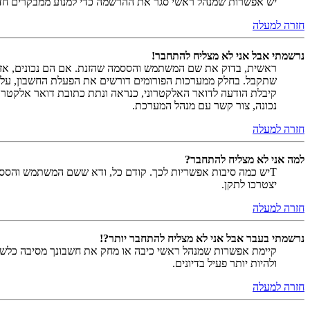
יש אפשרות שמנהל ראשי סגר את ההרשמה כדי למנוע ממבקרים חדשים להירשם. לחילופין ייתכן שמנהל ראש
חזרה למעלה
נרשמתי אבל אני לא מצליח להתחבר!
שתקבל. בחלק ממערכות הפורומים דורשים את הפעלת החשבון, על י
קיבלת הודעה לדואר האלקטרוני, כנראה ונתת כתובת דואר אלקטרו
נכונה, צור קשר עם מנהל המערכת.
חזרה למעלה
למה אני לא מצליח להתחבר?
Tיש כמה סיבות אפשריות לכך. קודם כל, ודא ששם המשתמש והססמה
יצטרכו לתקן.
חזרה למעלה
נרשמתי בעבר אבל אני לא מצליח להתחבר יותר?!
קיימת אפשרות שמנהל ראשי כיבה או מחק את חשבונך מסיבה כלשהי.
ולהיות יותר פעיל בדיונים.
חזרה למעלה