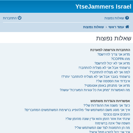
YtseJammers Israel
שאלות נפוצות
התחברות
עמוד ראשי
שאלות נפוצות
שאלות נפוצות
התחברות והרשמה למערכת
מדוע אני צריך להירשם?
מהו COPPA?
מדוע אני לא יכול להרשם?
נרשמתי אבל אני לא מצליח להתחבר!
למה אני לא מצליח להתחבר?
נרשמתי בעבר אבל אני לא מצליח להתחבר יותר?!
איבדתי את הססמה שלי!
מדוע אני מתנתק באופן אוטומטי?
מה האפשרות “מחק את כל עוגיות המערכת” עושה?
אפשרויות והגדרות משתמש
כיצד אני משנה את ההגדרות שלי?
איך אני מונע משם המשתמש שלי מלהופיע ברשימת המשתמשים המחוברים?
הזמנים אינם נכונים!
שינתי את אזור הזמן והוא עדין שונה מהזמן שלי!
השפה שלי אינה ברשימה!
מה הן התמונות לצד שם המשתמש שלי?
איך אני יכול להציג סמל אישי?