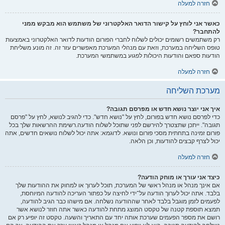
חזרה למעלה
כאשר אני לוחץ על קישור הדואר האלקטרוני של משתמש הוא מבקש ממני
להתחבר?
רק משתמשים רשומים יכולים לשלוח לחברי הפורום הודעות לדואר האלקטרוני באמצעות
טופס השליחה במערכת, וזאת עם מנהלי המערכת מאפשרים עזר זה. זה מונע משליחת
הודעות ספאם והודעות היכולות לפגוע במשתמשי המערכת.
חזרה למעלה
מערכת השליחה
איך אני יוצר נושא חדש או מפרסם תגובה?
כדי לפרסם נושא חדש בפורום, לחץ על "נושא חדש". כדי להגיב לנושא, לחץ על "פרסם
תגובה". ייתכן שתצטרך להירשם לפני שתוכל לשלוח הודעה.רשימת ההרשאות שלך בכל
פורום זמינה בתחתית מסכי פורום ונושא. לדוגמא: אתה יכול לשלוח נושאים חדשים, אתה
יכול לצרף קבצים להודעות, וכן הלאה.
חזרה למעלה
כיצד אני עורך או מוחק הודעה?
אם אינך מנהל או מנהל ראשי של המערכת, תוכל לערוך או למחוק את ההודעות שלך
בלבד. אתה יכול לערוך הודעה על־ידי לחיצה על כפתור העריכה להודעה המיוחסת,
לפעמים לזמן מוגבל בלבד לאחר שההודעה נשלחה. אם מישהו כבר הגיב להודעה,
תמצא תוספת קטנה של טקסט המוצג מתחת להודעה כאשר אתה חוזר לנושא אשר
רושם את מספר הפעמים שערכת אותה יחד עם התאריך והשעה. טקסט זה יופיע רק אם