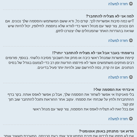
חזרה למעלה
למה אני לא מצליח להתחבר?
Tיש כמה סיבות אפשריות לכך. קודם כל, ודא ששם המשתמש והססמה שלך נכונים. אם
הם נכונים, צור קשר עם מנהל ראשי כדי לוודא שלא נחסמת. לחילופין, יכול להיות שיש
שגיאה בהגדרות האתר שהמנהלים שלו יצטרכו לתקן.
חזרה למעלה
נרשמתי בעבר אבל אני לא מצליח להתחבר יותר?!
קיימת אפשרות שמנהל ראשי כיבה או מחק את חשבונך מסיבה כלשהי. בנוסף, פורומים
רבים מוחקים משתמשים אשר לא פירסמו הודעות זמן רב כדי לצמצם בגודל של בסיס
הנתונים. אם זה קרה, נסה להירשם שוב ולהיות יותר פעיל בדיונים.
חזרה למעלה
איבדתי את הססמה שלי!
בלי פאניקה! אי אפשר לשחזר את הססמה שלך, אבל כן אפשר לאפס אותה. בקר בדף
ההתחברות ולחץ על
שכחתי את ססמתי
. עקוב אחר ההוראות ותוכל להתחבר שוב תוך
זמן קצר.
אם בכל זאת לא תצליח לאפס את הססמה, צור קשר עם מנהל ראשי
חזרה למעלה
מדוע אני מתנתק באופן אוטומטי?
אם לא תסמן את לבדוק את תיבת הסימון
זכור אותי
בעת הכניסה, המערכת תשאיר אותך