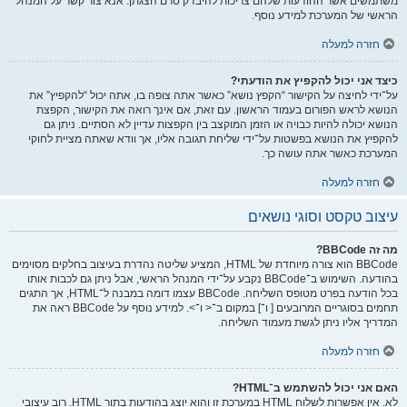
משתמשים אשר ההודעות שלהם צריכות להיבדק טרם הצגתן. אנא צור קשר על המנהל
הראשי של המערכת למידע נוסף.
חזרה למעלה
כיצד אני יכול להקפיץ את הודעתי?
על־ידי לחיצה על הקישור “הקפץ נושא” כאשר אתה צופה בו, אתה יכול “להקפיץ” את
הנושא לראש הפורום בעמוד הראשון. עם זאת, אם אינך רואה את הקישור, הקפצת
הנושא יכולה להיות כבויה או הזמן המוקצב בין הקפצות עדיין לא הסתיים. ניתן גם
להקפיץ את הנושא בפשטות על־ידי שליחת תגובה אליו, אך וודא שאתה מציית לחוקי
המערכת כאשר אתה עושה כך.
חזרה למעלה
עיצוב טקסט וסוגי נושאים
מה זה BBCode?
BBCode הוא צורה מיוחדת של HTML, המציע שליטה נהדרת בעיצוב בחלקים מסוימים
בהודעה. השימוש ב־BBCode נקבע על־ידי המנהל הראשי, אבל ניתן גם לכבות אותו
בכל הודעה בפרט מטופס השליחה. BBCode עצמו דומה במבנה ל־HTML, אך התגים
תחמים בסוגריים המרובעים [ ו־] במקום ב־< ו־>. למידע נוסף על BBCode ראה את
המדריך אליו ניתן לגשת מעמוד השליחה.
חזרה למעלה
האם אני יכול להשתמש ב־HTML?
לא. אין אפשרות לשלוח HTML במערכת זו והוא יוצג בהודעות בתור HTML. רוב עיצובי