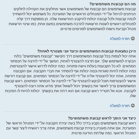
מה הם קבוצות משתמשים?
קבוצות משתמשים הם קבוצות של משתמשים אשר מחלקים את הקהילה לחלקים
הניתנים לניהול על־ידי המנהלים הראשיים של המערכת. כל משתמש יכול להשתייך
לכמה קבוצות ולכל קבוצה יכולות להיקבע ההרשאות שלה. הן מספקות דרך קלה
למנהלים ראשיים לשנות הרשאות להרבה משתמשים בפעם אחת, כמו שינוי הרשאות
מנהל וקביעת גישות למשתמשים לפורומים פרטיים.
חזרה למעלה
היכן נמצאות קבוצות המשתמשים וכיצד אני מצטרף לאחת?
אתה יכול לצפות בכל קבוצות המשתמשים דרך הקישור “קבוצות משתמשים” בלוח
הבקרה למשתמש שלך. אם תרצה להצטרף לאחת, המשך על־ידי לחיצה על הכפתור
המתאים. לא כל הקבוצות בעלות גישה פתוחה. כמה יכולות לדרוש אישור להצטרפות,
כמה יכולות להיות סגורות וכמה יכולות אף להסתיר את חברי הקבוצה. אם הקבוצה
פתוחה, אתה יכול להצטרף אליה על־ידי לחיצה על הכפתור המתאים. אם קבוצה דורשת
אישור להצטרפות תוכל לבקש להצטרף על־ידי לחיצה על הכפתור המתאים. ראש קבוצת
המשתמשים צריך לאשר את בקשתך ויכול לשאול אותך מדוע אתה רוצה להצטרף
לקבוצה. אנא אל תטריד ראש קבוצה אם הוא דחה את בקשתך. יכולות להיות לו הסיבות
שלו.
חזרה למעלה
כיצד אני הופך לראש קבוצת משתמשים?
ראש קבוצת משתמשים נקבע בדרך כלל בעת יצירת הקבוצה על־ידי המנהל הראשי של
המערכת. אם אתה מעוניין ביצירת קבוצת משתמשים, אתה צריך ראשית ליצור קשר עם
המנהל הראשי. נסה שליחת הודעה פרטית.