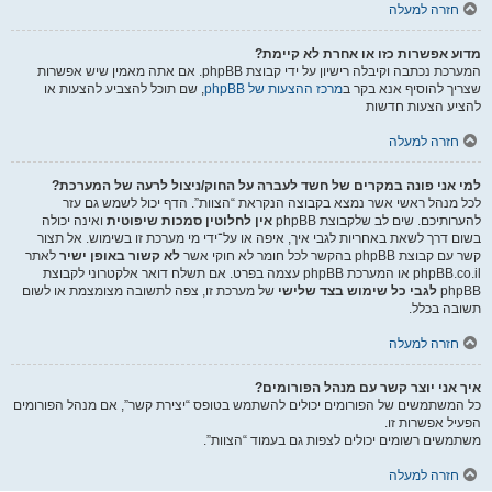
חזרה למעלה
מדוע אפשרות כזו או אחרת לא קיימת?
המערכת נכתבה וקיבלה רישיון על ידי קבוצת phpBB. אם אתה מאמין שיש אפשרות
שצריך להוסיף אנא בקר ב
מרכז ההצעות של phpBB
, שם תוכל להצביע להצעות או
להציע הצעות חדשות
חזרה למעלה
למי אני פונה במקרים של חשד לעברה על החוק/ניצול לרעה של המערכת?
לכל מנהל ראשי אשר נמצא בקבוצה הנקראת “הצוות”. הדף יכול לשמש גם עזר
להערותיכם. שים לב שלקבוצת phpBB
אין לחלוטין סמכות שיפוטית
ואינה יכולה
בשום דרך לשאת באחריות לגבי איך, איפה או על־ידי מי מערכת זו בשימוש. אל תצור
קשר עם קבוצת phpBB בהקשר לכל חומר לא חוקי אשר
לא קשור באופן ישיר
לאתר
phpBB.co.il או המערכת phpBB עצמה בפרט. אם תשלח דואר אלקטרוני לקבוצת
phpBB
לגבי כל שימוש בצד שלישי
של מערכת זו, צפה לתשובה מצומצמת או לשום
תשובה בכלל.
חזרה למעלה
איך אני יוצר קשר עם מנהל הפורומים?
כל המשתמשים של הפורומים יכולים להשתמש בטופס “יצירת קשר”, אם מנהל הפורומים
הפעיל אפשרות זו.
משתמשים רשומים יכולים לצפות גם בעמוד “הצוות”.
חזרה למעלה