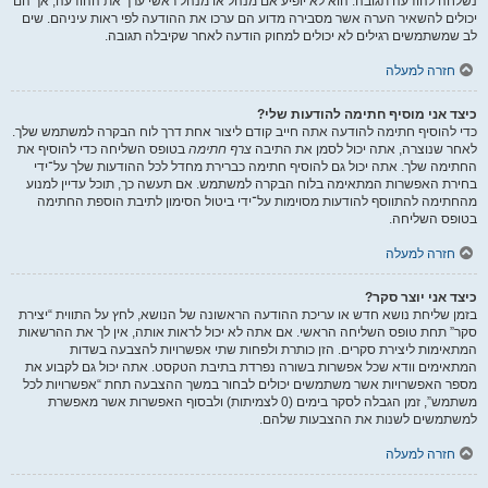
נשלחה להודעה תגובה. הוא לא יופיע אם מנהל או מנהל ראשי ערך את ההודעה, אך הם
יכולים להשאיר הערה אשר מסבירה מדוע הם ערכו את ההודעה לפי ראות עיניהם. שים
לב שמשתמשים רגילים לא יכולים למחוק הודעה לאחר שקיבלה תגובה.
חזרה למעלה
כיצד אני מוסיף חתימה להודעות שלי?
כדי להוסיף חתימה להודעה אתה חייב קודם ליצור אחת דרך לוח הבקרה למשתמש שלך.
לאחר שנוצרה, אתה יכול לסמן את התיבה
צרף חתימה
בטופס השליחה כדי להוסיף את
החתימה שלך. אתה יכול גם להוסיף חתימה כברירת מחדל לכל ההודעות שלך על־ידי
בחירת האפשרות המתאימה בלוח הבקרה למשתמש. אם תעשה כך, תוכל עדיין למנוע
מהחתימה להתווסף להודעות מסוימות על־ידי ביטול הסימון לתיבת הוספת החתימה
בטופס השליחה.
חזרה למעלה
כיצד אני יוצר סקר?
בזמן שליחת נושא חדש או עריכת ההודעה הראשונה של הנושא, לחץ על התווית “יצירת
סקר” תחת טופס השליחה הראשי. אם אתה לא יכול לראות אותה, אין לך את ההרשאות
המתאימות ליצירת סקרים. הזן כותרת ולפחות שתי אפשרויות להצבעה בשדות
המתאימים וודא שכל אפשרות בשורה נפרדת בתיבת הטקסט. אתה יכול גם לקבוע את
מספר האפשרויות אשר משתמשים יכולים לבחור במשך ההצבעה תחת “אפשרויות לכל
משתמש”, זמן הגבלה לסקר בימים (0 לצמיתות) ולבסוף האפשרות אשר מאפשרת
למשתמשים לשנות את ההצבעות שלהם.
חזרה למעלה