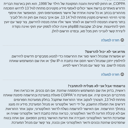
COPPA, או החוק לפרטיות והגנה המקוונת של הילד של 1998, הוא חוק בארצות הברית
הדורש מאתרים ברשת אשר יכולים לאסוף מידע מקטינים מתחת לגיל 13 לדרוש הסכמה
מההורים בכתב או כל שיטה אחרת של אישור מאפוטרופוס חוקי, המאפשר את איסוף
פרטי הזיהוי האישיים מקטין מתחת לגיל 14 13. אם אינך בטוח אם חוק זה חל לגביך
בתור מישהו המנסה להירשם או לאתר אשר אליו אתה מנסה להירשם, צור קשר עם יועץ
חוקי להתיעצות. שים לב שקבוצת phpBB אינה יכולה לספק יעוץ חוקי ואינה נקודה
ליצירת קשר לענייני חוק מכל סוג, ובפרט הרשום להלן.
חזרה למעלה
מדוע אני לא יכול להרשם?
יש אפשרות שמנהל ראשי סגר את ההרשמה כדי למנוע ממבקרים חדשים להירשם.
לחילופין ייתכן שמנהל ראשי חסם את כתובת ה-IP שלך או את שם המשתמש שאתה
מנסה לרשום. צור קשר עם מנהל ראשי לסיוע.
חזרה למעלה
נרשמתי אבל אני לא מצליח להתחבר!
ראשית, בדוק את שם המשתמש והססמה שהזנת. אם הם נכונים, אז כנראה ואת
מהדברים הבאים קרה. אם מערכת ה־COPPA פועלת במערכת ובהרשמה סימנת שאתה
מתחת לגיל 13, תצטרך לעקוב אחר ההוראות שתקבל. בחלק ממערכות הפורומים
דורשים את הפעלת החשבון, על ידי דואר אלקטרוני או מנהל המערכת; מידע זה מוצג
במהלך ההרשמה. אם האישור להרשמה נשלח לדואר האלקטרוני, עקוב אחר ההוראות.
אם לא קיבלת הודעה לדואר האלקטרוני, כנראה ונתת כתובת דואר אלקטרוני שגויה או
שמערכת הדואר האלקטרוני העבירה את הודעת האישור בסינון הספאם. אם אתה בטוח
שהפרטים שהזנת נכונים ודואר האלקטרוני אכן נכונה, צור קשר עם מנהל המערכת.