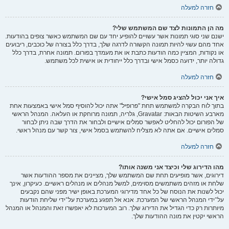
חזרה למעלה
מה הן התמונות לצד שם המשתמש שלי?
ישנם שני סוגי תמונות אשר עשויים להופיע יחד עם שם המשתמש כאשר צופים בהודעות.
אחד מהם עשוי להיות תמונה הקשורה לדרגה שלך, בדרך כלל בצורה של כוכבים, ריבועים
או נקודות, המציין כמה הודעות כתבת או את מעמדך בפורום. תמונה אחרת, בדרך כלל
גדולה יותר, ידועה כסמל אישי ובדרך כלל ייחודית או אישית לכל משתמש.
חזרה למעלה
איך אני יכול להציג סמל אישי?
בתוך לוח הבקרה למשתמש תחת "פרופיל" אתה יכול להוסיף סמל אישי באמצעות אחת
מארבע השיטות הבאות: Gravatar, גלריה, תמונה מרוחקת או העלאה. המנהל הראשי
של הפורום יכול להחליט לאפשר סמלים אישיים ולבחור את הדרך שבה ניתן לבחור
סמלים אישיים. אם אתה לא מצליח להשתמש בסמל אישי, צור קשר עם מנהל ראשי.
חזרה למעלה
מהו הדירוג שלי וכיצד אני משנה אותו?
דירוגים, אשר מופיעים תחת שם המשתמש שלך, מציינים את מספר ההודעות אשר
שלחת או מזהים משתמשים מסוימים, למשל מנהלים או מנהלים ראשיים. כעיקרון, אינך
יכול לשנות את הנוסח של כל אחד מדירוגי המערכת באופן ישיר מפני שהם נקבעים
על־ידי המנהל הראשי של המערכת. אנא אל תפגע במערכת על־ידי שליחת הודעות
מיותרות רק כדי הגדיל את הדירוג שלך. רוב המערכות לא יאפשרו זאת והמנהל או המנהל
הראשי יקטין את מונה ההודעות שלך.