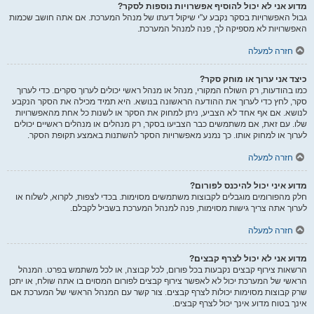
מדוע אני לא יכול להוסיף אפשרויות נוספות לסקר?
גבול האפשרויות בסקר נקבע ע"י שיקול דעתו של מנהל המערכת. אם אתה חושב שכמות
האפשרויות לא מספיקה לך, פנה למנהל המערכת.
חזרה למעלה
כיצד אני ערוך או מוחק סקר?
כמו בהודעות, רק השולח המקורי, מנהל או מנהל ראשי יכולים לערוך סקרים. כדי לערוך
סקר, לחץ כדי לערוך את ההודעה הראשונה בנושא. היא תמיד מכילה את הסקר הנקבע
לנושא. אם אף אחד לא הצביע, ניתן למחוק את הסקר או לשנות כל אחת מהאפשרויות
שלו. עם זאת, אם משתמשים כבר הצביעו בסקר, רק מנהלים או מנהלים ראשיים יכולים
לערוך או למחוק אותו. כך נמנע מאפשרויות הסקר להשתנות באמצע תקופת הסקר.
חזרה למעלה
מדוע איני יכול להיכנס לפורום?
חלק מהפורומים מוגבלים לקבוצות משתמשים מסוימות. בכדי לצפות, לקרוא, לשלוח או
לערוך אתה צריך גישות מסוימות, פנה למנהל המערכת בשביל לקבלם.
חזרה למעלה
מדוע אני לא יכול לצרף קבצים?
הרשאות צירוף קבצים נקבעות בכל פורום, לכל קבוצה, או לכל משתמש בפרט. המנהל
הראשי של המערכת יכול לא לאפשר צירוף קבצים לפורום המסוים בו אתה שולח, או יתכן
שרק קבוצות מסוימות יכולות לצרף קבצים. צור קשר עם המנהל הראשי של המערכת אם
אינך בטוח מדוע אינך יכול לצרף קבצים.