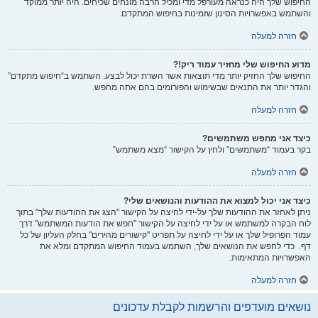
החיפוש שלך היה כנראה מעורפל מדי ומכיל הרבה מונחים שכיחים. היה יותר ממוקד
והשתמש באפשרויות הסינון שזמינות בחיפוש המתקדם.
חזרה למעלה
מדוע החיפוש שלי מחזיר עמוד ריק!?
החיפוש שלך החזיק יותר מדי תוצאות אשר השרת יכול לבצע. השתמש ב“חיפוש מתקדם”
והגדר יותר את התנאים שבשימוש והפורומים בהם אתה מחפש.
חזרה למעלה
כיצד אני מחפש משתמשים?
בקר בעמוד “משתמשים” ולחץ על הקישור “מצא משתמש”
חזרה למעלה
כיצד אני יכול למצוא את ההודעות והנושאים שלי?
ניתן לאחזר את ההודעות שלך על-ידי לחיצה על הקישור "הצג את ההודעות שלך" בתוך
לוח הבקרה למשתמש או על ידי לחיצה על הקישור "חפש את הודעות המשתמש" דרך
עמוד הפרופיל שלך או על ידי לחיצה על תפריט "קישורים מהירים" בחלק העליון של כל
דף. כדי לחפש את הנושאים שלך, השתמש בעמוד החיפוש המתקדם ומלא את
האפשרויות המתאימות.
חזרה למעלה
נושאים מועדפים והרשמות לקבלת עדכונים