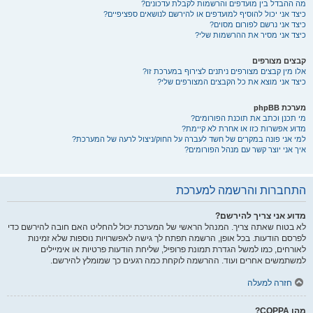
מה ההבדל בין מועדפים והרשמות לקבלת עדכונים?
כיצד אני יכול להוסיף למועדפים או להירשם לנושאים ספציפיים?
כיצד אני נרשם לפורום מסוים?
כיצד אני מסיר את ההרשמות שלי?
קבצים מצורפים
אלו מין קבצים מצורפים ניתנים לצירוף במערכת זו?
כיצד אני מוצא את כל הקבצים המצורפים שלי?
מערכת phpBB
מי תכנן וכתב את תוכנת הפורומים?
מדוע אפשרות כזו או אחרת לא קיימת?
למי אני פונה במקרים של חשד לעברה על החוק/ניצול לרעה של המערכת?
איך אני יוצר קשר עם מנהל הפורומים?
התחברות והרשמה למערכת
מדוע אני צריך להירשם?
לא בטוח שאתה צריך. המנהל הראשי של המערכת יכול להחליט האם חובה להירשם כדי
לפרסם הודעות. בכל אופן, הרשמה תפתח לך גישה לאפשרויות נוספות שלא זמינות
לאורחים, כמו למשל הגדרת תמונת פרופיל, שליחת הודעות פרטיות או אימיילים
למשתמשים אחרים ועוד. ההרשמה לוקחת כמה רגעים כך שמומלץ להירשם.
חזרה למעלה
מהו COPPA?