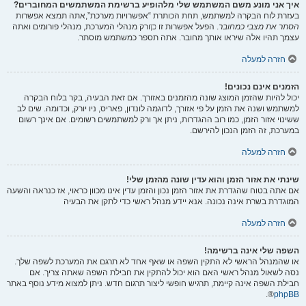
איך אני מונע משם המשתמש שלי מלהופיע ברשימת המשתמשים המחוברים?
בעזרת לוח הבקרה למשתמש, תחת הכותרת “אפשרויות מערכת”,אתה תמצא אפשרות
הסתר את מצבי כמחובר
. הפעל אפשרות זו
כן
ורק מנהלי המערכת, מנהלי פורומים ואתה
עצמך תהיו אלה שיראו אותך מחובר. אתה תספר כמשתמש מוסתר.
חזרה למעלה
הזמנים אינם נכונים!
יכול להיות שהזמן המוצג שונה מהזמנים באזורך. אם זאת הבעיה, בקר בלוח הבקרה
למשתמש ושנה את הזמן על פי אזורך, לדוגמה לונדון, פאריס, ניו יורק, וכדומה. שים לב
ששינוי אזור הזמן, כמו רוב ההגדרות, ניתן אך ורק למשתמשים רשומים. אם אינך רשום
במערכת, זה הזמן הנכון להירשם.
חזרה למעלה
שינתי את אזור הזמן והוא עדין שונה מהזמן שלי!
אם אתה בטוח שהגדרת את אזור הזמן נכון והזמן עדין אינו מכוון כראוי, אז כנראה והשעה
המוגדרת בשרת אינה נכונה. אנא יידע מנהל ראשי כדי לתקן את הבעיה
חזרה למעלה
השפה שלי אינה ברשימה!
או שהמנהל הראשי לא התקין השפה או שאף אחד לא תרגם את המערכת לשפה שלך.
נסה לשאול מנהל ראשי האם הוא יכול להתקין את חבילת השפה שאתה צריך. אם
חבילת השפה אינה קיימת, תרגיש חופשי ליצור תרגום חדש. ניתן למצוא מידע נוסף באתר
®.
phpBB