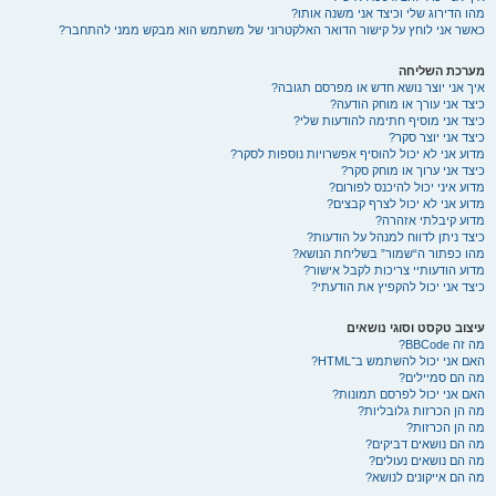
מהו הדירוג שלי וכיצד אני משנה אותו?
כאשר אני לוחץ על קישור הדואר האלקטרוני של משתמש הוא מבקש ממני להתחבר?
מערכת השליחה
איך אני יוצר נושא חדש או מפרסם תגובה?
כיצד אני עורך או מוחק הודעה?
כיצד אני מוסיף חתימה להודעות שלי?
כיצד אני יוצר סקר?
מדוע אני לא יכול להוסיף אפשרויות נוספות לסקר?
כיצד אני ערוך או מוחק סקר?
מדוע איני יכול להיכנס לפורום?
מדוע אני לא יכול לצרף קבצים?
מדוע קיבלתי אזהרה?
כיצד ניתן לדווח למנהל על הודעות?
מהו כפתור ה“שמור” בשליחת הנושא?
מדוע הודעותיי צריכות לקבל אישור?
כיצד אני יכול להקפיץ את הודעתי?
עיצוב טקסט וסוגי נושאים
מה זה BBCode?
האם אני יכול להשתמש ב־HTML?
מה הם סמיילים?
האם אני יכול לפרסם תמונות?
מה הן הכרזות גלובליות?
מה הן הכרזות?
מה הם נושאים דביקים?
מה הם נושאים נעולים?
מה הם אייקונים לנושא?