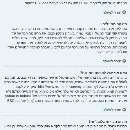
הטקסט אשר ניתן לבצע ב־HTML ניתן גם לבצע בעזרת BBCode במקום.
חזרה למעלה
מה הם סמיילים?
סמיילים, או הבעות, הם תמונות קטנות אשר ניתן להשתמש בהם כדי להביע הרגשה
בעזרת קוד קצר, למשל :) מציין שמח, בעוד :( מסמן עצוב. את הרשימה המלאה של
ההבעות ניתן לראות בטופס השליחה. נסה לא להגזים בסמיילים, מפני שהם יכולים
להפוך את ההודעה ללא קריאה ומנהל יכול להוציא אותם או להסיר את ההודעה
בשלמותה. המנהל הראשי של המערכת יכול גם לקבוע הגבלה למספר הסמיילים אשר
תוכל להוסיף להודעות.
חזרה למעלה
האם אני יכול לפרסם תמונות?
כן, ניתן להציג תמונות בהודעות שלך. אם המנהל הראשי מאפשר צירוף קבצים, תוכל גם
להעלות את התמונה למערכת. אחרת, אתה חייב לקשר לתמונה המאוחסנת בשרת רחוק
הנגיש לכולם, למשל http://www.example.com/my-picture.gif. אינך יכול לקשר
לתמונות המאוחסנות על המחשב האישי שלך (אלא אם כן הוא שרת הנגיש לכולם) ולא
תמונות המאוחסנות מאחורי מנגנוני אימות, למשל תיבות הדואר של hotmail או yahoo,
אתרים המוגנים בססמה, וכד'. כדי להציג את התמונה בעזרת התג [img] של BBCode.
חזרה למעלה
מה הן הכרזות גלובליות?
הכרזות גלובליות מכילות מידע חשוב ואתה צריך לקרוא אותן בכל שעה אפשרית. הן יופיעו