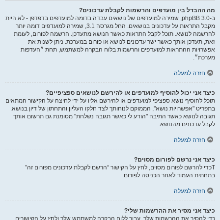
מה ההבדל בין מועדפים והרשמות לקבלת עדכונים?
ב-phpBB 3.0, שמירה למועדפים של נושאים עבדה בדומה למועדפים בדפדפן - לא היית
מקבל התראות על עדכונים בנושאים. החל מגרסה 3.1, שמירה למועדפים דומה יותר
להרשמה לנושא. תוכל לקבל התראות כאשר הנושא מתעדכן. הרשמה לפורום, לעומת
זאת, תעדכן אותך כאשר ישר עדכונים לנושא או פורום במערכת. ניתן לשנות את
אפשרויות ההתראות למועדפים והרשמות בלוח הבקרה למשתמש, תחת ״העדפות
מערכת״.
חזרה למעלה
כיצד אני יכול להוסיף למועדפים או להירשם לנושאים ספציפיים?
תוכל להוסיף נושא ספציפי למועדפים או להירשם אליו על ידי לחיצה על הקישור המתאים
בתפריט "אפשרויות נושא", הממוקם לנוחותך לצד חלקו העליון והתחתון של דיון בנושא.
תגובה לנושא כאשר התיבה "הודע לי כאשר תגובה נשלחת" מסומנת גם תרשום אותך
לקבל עדכונים מהנושא.
חזרה למעלה
כיצד אני נרשם לפורום מסוים?
Tכדי להרשם לפורום מסוים, לחץ על הקישור “הרשם לקבלת עדכונים מפורום זה”
בתחתית העמוד לאחר הכניסה לפורום.
חזרה למעלה
כיצד אני מסיר את ההרשמות שלי?
כדי להסיר את ההרשמות שלך, עבור ללוח הבקרה למשתמש שלך ולחץ על הקישורים