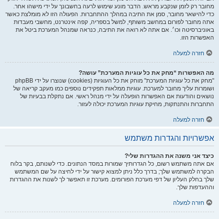
מחובר רק לזמן שנקבע מראש. הדבר מונע שימוש לרעה בחשבונך על ידי מישהו אחר.
כדי להישאר מחובר, סמן את התיבה במהלך ההתחברות. הפעולה הזו לא מומלצת כאשר
אתה מחובר לפורום במחשב משותף, למשל בספריה, קפה אינטרנט, מחשבי מעבדות
באוניברסיטה וכו׳. אם אתה לא רואה את התיבה, כנראה שמנהל המערכת ביטל את
האפשרות הזו.
חזרה למעלה
מה האפשרות “מחק את כל עוגיות המערכת” עושה?
"מחק את כל עוגיות המערכת" מוחק את כל העוגיות (cookies) שנוצרו על ידי phpBB
ושומרות עליך מחובר למערכת. עוגיות ממלאות תפקידים נוספים כמו מעקב קריאה של
נושאים והודעות אם האפשרות הופעלה על ידי מנהל ראשי. אם נתקלת בבעיות של
התחברות והתנתקות, מחיקת עוגיות המערכת יכולה לעזור.
חזרה למעלה
אפשרויות והגדרות משתמש
כיצד אני משנה את ההגדרות שלי?
אם אתה משתמש רשום, כל הגדרותיך שמורות במסד הנתונים. כדי לשנותם, בקר בלוח
הבקרה למשתמש שלך; בדרך כלל ניתן למצוא קישור על ידי לחיצה על שם המשתמש
שלך בחלק העליון של דפי מערכת הפורומים. מערכת זו תאפשר לך לשנות את ההגדרות
וההעדפות שלך.
חזרה למעלה