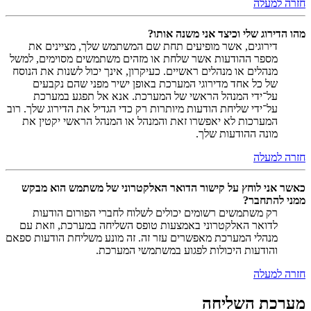
חזרה למעלה
מהו הדירוג שלי וכיצד אני משנה אותו?
דירוגים, אשר מופיעים תחת שם המשתמש שלך, מציינים את
מספר ההודעות אשר שלחת או מזהים משתמשים מסוימים, למשל
מנהלים או מנהלים ראשיים. כעיקרון, אינך יכול לשנות את הנוסח
של כל אחד מדירוגי המערכת באופן ישיר מפני שהם נקבעים
על־ידי המנהל הראשי של המערכת. אנא אל תפגע במערכת
על־ידי שליחת הודעות מיותרות רק כדי הגדיל את הדירוג שלך. רוב
המערכות לא יאפשרו זאת והמנהל או המנהל הראשי יקטין את
מונה ההודעות שלך.
חזרה למעלה
כאשר אני לוחץ על קישור הדואר האלקטרוני של משתמש הוא מבקש
ממני להתחבר?
רק משתמשים רשומים יכולים לשלוח לחברי הפורום הודעות
לדואר האלקטרוני באמצעות טופס השליחה במערכת, וזאת עם
מנהלי המערכת מאפשרים עזר זה. זה מונע משליחת הודעות ספאם
והודעות היכולות לפגוע במשתמשי המערכת.
חזרה למעלה
מערכת השליחה