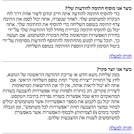
כיצד אני מוסיף חתימה להודעות שלי?
כדי להוסיף חתימה להודעה אתה חייב קודם ליצור אחת דרך לוח
הבקרה למשתמש שלך. לאחר שנוצרה, אתה יכול לסמן את התיבה
צרף חתימה
בטופס השליחה כדי להוסיף את החתימה שלך. אתה
יכול גם להוסיף חתימה כברירת מחדל לכל ההודעות שלך על־ידי
בחירת האפשרות המתאימה בלוח הבקרה למשתמש. אם תעשה
כך, תוכל עדיין למנוע מהחתימה להתווסף להודעות מסוימות על־ידי
ביטול הסימון לתיבת הוספת החתימה בטופס השליחה.
חזרה למעלה
כיצד אני יוצר סקר?
בזמן שליחת נושא חדש או עריכת ההודעה הראשונה של הנושא,
לחץ על התווית “יצירת סקר” תחת טופס השליחה הראשי. אם
אתה לא יכול לראות אותה, אין לך את ההרשאות המתאימות
ליצירת סקרים. הזן כותרת ולפחות שתי אפשרויות להצבעה בשדות
המתאימים וודא שכל אפשרות בשורה נפרדת בתיבת הטקסט.
אתה יכול גם לקבוע את מספר האפשרויות אשר משתמשים יכולים
לבחור במשך ההצבעה תחת “אפשרויות לכל משתמש”, זמן הגבלה
לסקר בימים (0 לצמיתות) ולבסוף האפשרות אשר מאפשרת
למשתמשים לשנות את ההצבעות שלהם.
חזרה למעלה