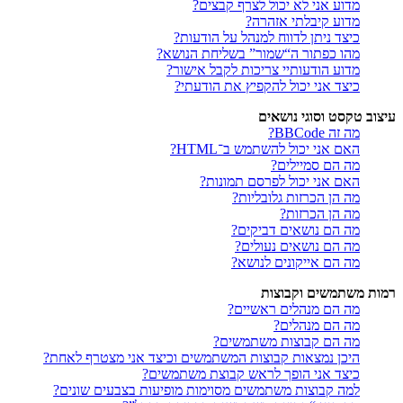
מדוע אני לא יכול לצרף קבצים?
מדוע קיבלתי אזהרה?
כיצד ניתן לדווח למנהל על הודעות?
מהו כפתור ה“שמור” בשליחת הנושא?
מדוע הודעותיי צריכות לקבל אישור?
כיצד אני יכול להקפיץ את הודעתי?
עיצוב טקסט וסוגי נושאים
מה זה BBCode?
האם אני יכול להשתמש ב־HTML?
מה הם סמיילים?
האם אני יכול לפרסם תמונות?
מה הן הכרזות גלובליות?
מה הן הכרזות?
מה הם נושאים דביקים?
מה הם נושאים נעולים?
מה הם אייקונים לנושא?
רמות משתמשים וקבוצות
מה הם מנהלים ראשיים?
מה הם מנהלים?
מה הם קבוצות משתמשים?
היכן נמצאות קבוצות המשתמשים וכיצד אני מצטרף לאחת?
כיצד אני הופך לראש קבוצת משתמשים?
למה קבוצות משתמשים מסוימות מופיעות בצבעים שונים?