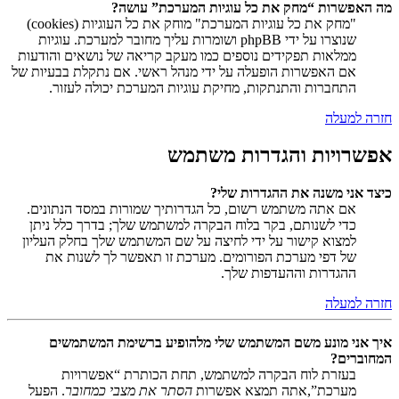
מה האפשרות “מחק את כל עוגיות המערכת” עושה?
"מחק את כל עוגיות המערכת" מוחק את כל העוגיות (cookies)
שנוצרו על ידי phpBB ושומרות עליך מחובר למערכת. עוגיות
ממלאות תפקידים נוספים כמו מעקב קריאה של נושאים והודעות
אם האפשרות הופעלה על ידי מנהל ראשי. אם נתקלת בבעיות של
התחברות והתנתקות, מחיקת עוגיות המערכת יכולה לעזור.
חזרה למעלה
אפשרויות והגדרות משתמש
כיצד אני משנה את ההגדרות שלי?
אם אתה משתמש רשום, כל הגדרותיך שמורות במסד הנתונים.
כדי לשנותם, בקר בלוח הבקרה למשתמש שלך; בדרך כלל ניתן
למצוא קישור על ידי לחיצה על שם המשתמש שלך בחלק העליון
של דפי מערכת הפורומים. מערכת זו תאפשר לך לשנות את
ההגדרות וההעדפות שלך.
חזרה למעלה
איך אני מונע משם המשתמש שלי מלהופיע ברשימת המשתמשים
המחוברים?
בעזרת לוח הבקרה למשתמש, תחת הכותרת “אפשרויות
מערכת”,אתה תמצא אפשרות
הסתר את מצבי כמחובר
. הפעל