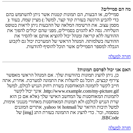
מה הם סמיילים?
סמיילים, או הבעות, הם תמונות קטנות אשר ניתן להשתמש בהם
כדי להביע הרגשה בעזרת קוד קצר, למשל :) מציין שמח, בעוד :(
מסמן עצוב. את הרשימה המלאה של ההבעות ניתן לראות בטופס
השליחה. נסה לא להגזים בסמיילים, מפני שהם יכולים להפוך את
ההודעה ללא קריאה ומנהל יכול להוציא אותם או להסיר את
ההודעה בשלמותה. המנהל הראשי של המערכת יכול גם לקבוע
הגבלה למספר הסמיילים אשר תוכל להוסיף להודעות.
חזרה למעלה
האם אני יכול לפרסם תמונות?
כן, ניתן להציג תמונות בהודעות שלך. אם המנהל הראשי מאפשר
צירוף קבצים, תוכל גם להעלות את התמונה למערכת. אחרת, אתה
חייב לקשר לתמונה המאוחסנת בשרת רחוק הנגיש לכולם, למשל
http://www.example.com/my-picture.gif. אינך יכול לקשר
לתמונות המאוחסנות על המחשב האישי שלך (אלא אם כן הוא
שרת הנגיש לכולם) ולא תמונות המאוחסנות מאחורי מנגנוני אימות,
למשל תיבות הדואר של hotmail או yahoo, אתרים המוגנים
בססמה, וכד'. כדי להציג את התמונה בעזרת התג [img] של
BBCode.
חזרה למעלה