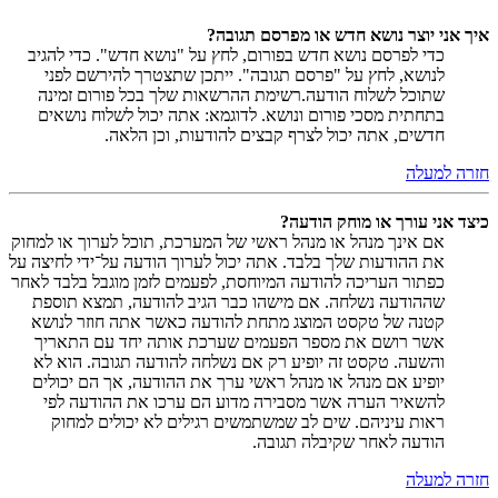
איך אני יוצר נושא חדש או מפרסם תגובה?
כדי לפרסם נושא חדש בפורום, לחץ על "נושא חדש". כדי להגיב
לנושא, לחץ על "פרסם תגובה". ייתכן שתצטרך להירשם לפני
שתוכל לשלוח הודעה.רשימת ההרשאות שלך בכל פורום זמינה
בתחתית מסכי פורום ונושא. לדוגמא: אתה יכול לשלוח נושאים
חדשים, אתה יכול לצרף קבצים להודעות, וכן הלאה.
חזרה למעלה
כיצד אני עורך או מוחק הודעה?
אם אינך מנהל או מנהל ראשי של המערכת, תוכל לערוך או למחוק
את ההודעות שלך בלבד. אתה יכול לערוך הודעה על־ידי לחיצה על
כפתור העריכה להודעה המיוחסת, לפעמים לזמן מוגבל בלבד לאחר
שההודעה נשלחה. אם מישהו כבר הגיב להודעה, תמצא תוספת
קטנה של טקסט המוצג מתחת להודעה כאשר אתה חוזר לנושא
אשר רושם את מספר הפעמים שערכת אותה יחד עם התאריך
והשעה. טקסט זה יופיע רק אם נשלחה להודעה תגובה. הוא לא
יופיע אם מנהל או מנהל ראשי ערך את ההודעה, אך הם יכולים
להשאיר הערה אשר מסבירה מדוע הם ערכו את ההודעה לפי
ראות עיניהם. שים לב שמשתמשים רגילים לא יכולים למחוק
הודעה לאחר שקיבלה תגובה.
חזרה למעלה