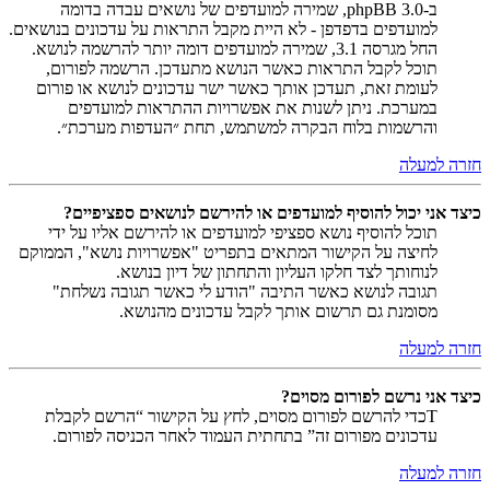
ב-phpBB 3.0, שמירה למועדפים של נושאים עבדה בדומה
למועדפים בדפדפן - לא היית מקבל התראות על עדכונים בנושאים.
החל מגרסה 3.1, שמירה למועדפים דומה יותר להרשמה לנושא.
תוכל לקבל התראות כאשר הנושא מתעדכן. הרשמה לפורום,
לעומת זאת, תעדכן אותך כאשר ישר עדכונים לנושא או פורום
במערכת. ניתן לשנות את אפשרויות ההתראות למועדפים
והרשמות בלוח הבקרה למשתמש, תחת ״העדפות מערכת״.
חזרה למעלה
כיצד אני יכול להוסיף למועדפים או להירשם לנושאים ספציפיים?
תוכל להוסיף נושא ספציפי למועדפים או להירשם אליו על ידי
לחיצה על הקישור המתאים בתפריט "אפשרויות נושא", הממוקם
לנוחותך לצד חלקו העליון והתחתון של דיון בנושא.
תגובה לנושא כאשר התיבה "הודע לי כאשר תגובה נשלחת"
מסומנת גם תרשום אותך לקבל עדכונים מהנושא.
חזרה למעלה
כיצד אני נרשם לפורום מסוים?
Tכדי להרשם לפורום מסוים, לחץ על הקישור “הרשם לקבלת
עדכונים מפורום זה” בתחתית העמוד לאחר הכניסה לפורום.
חזרה למעלה