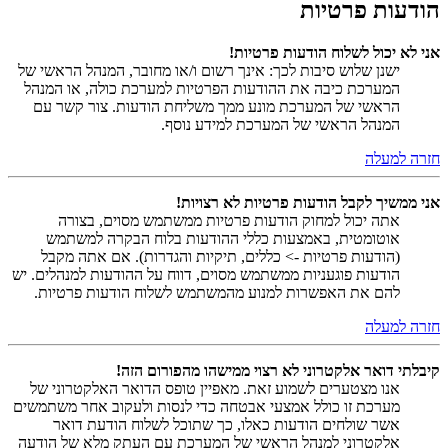
הודעות פרטיות
אני לא יכול לשלוח הודעות פרטיות!
ישנן שלוש סיבות לכך: אינך רשום ו/או מחובר, המנהל הראשי של
המערכת כיבה את ההודעות הפרטיות למערכת כולה, או המנהל
הראשי של המערכת מונע ממך משליחת הודעות. צור קשר עם
המנהל הראשי של המערכת למידע נוסף.
חזרה למעלה
אני ממשיך לקבל הודעות פרטיות לא רצויות!
אתה יכול למחוק הודעות פרטיות ממשתמש מסוים, בצורה
אוטומטית, באמצעות כללי ההודעות בלוח הבקרה למשתמש
(הודעות פרטיות -> כללים, תיקיות והגדרות). אם אתה מקבל
הודעות פוגעניות ממשתמש מסוים, דווח על ההודעות למנהלים. יש
להם את האפשרות למנוע מהמשתמש לשלוח הודעות פרטיות.
חזרה למעלה
קיבלתי דואר אלקטרוני לא רצוי ממישהו מהפורום הזה!
אנו מצטערים לשמוע זאת. מאפיין טופס הדואר האלקטרוני של
מערכת זו כולל אמצעי אבטחה כדי לנסות ולעקוב אחר משתמשים
אשר שולחים הודעות כאלו, כך שתוכל לשלוח הודעת דואר
אלקטרוני למנהל הראשי של המערכת עם העתק מלא של הודעה