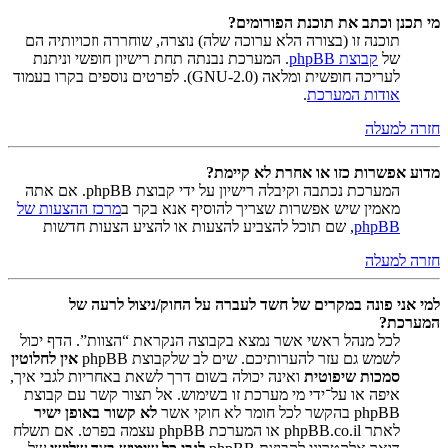
מי תכנן וכתב את תוכנת הפורומים?
תוכנה זו (בצורה הלא ערוכה שלה) נוצרה, שוחררה וזכויותיה הם
של
קבוצת phpBB
. המערכת נבנתה תחת רישיון חופשי וניתנת
לעריכה חופשית ומלאה (GNU-2.0). לפרטים נוספים בקרו בעמוד
אודות המערכת
.
חזרה למעלה
מדוע אפשרות כזו או אחרת לא קיימת?
המערכת נכתבה וקיבלה רישיון על ידי קבוצת phpBB. אם אתה
מאמין שיש אפשרות שצריך להוסיף אנא בקר ב
מרכז ההצעות של
phpBB
, שם תוכל להצביע להצעות או להציע הצעות חדשות
חזרה למעלה
למי אני פונה במקרים של חשד לעברה על החוק/ניצול לרעה של
המערכת?
לכל מנהל ראשי אשר נמצא בקבוצה הנקראת “הצוות”. הדף יכול
לשמש גם עזר להערותיכם. שים לב שלקבוצת phpBB
אין לחלוטין
סמכות שיפוטית
ואינה יכולה בשום דרך לשאת באחריות לגבי איך,
איפה או על־ידי מי מערכת זו בשימוש. אל תצור קשר עם קבוצת
phpBB בהקשר לכל חומר לא חוקי אשר
לא קשור באופן ישיר
לאתר phpBB.co.il או המערכת phpBB עצמה בפרט. אם תשלח