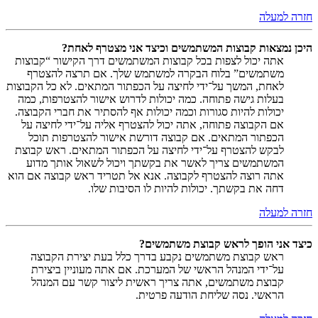
חזרה למעלה
היכן נמצאות קבוצות המשתמשים וכיצד אני מצטרף לאחת?
אתה יכול לצפות בכל קבוצות המשתמשים דרך הקישור “קבוצות
משתמשים” בלוח הבקרה למשתמש שלך. אם תרצה להצטרף
לאחת, המשך על־ידי לחיצה על הכפתור המתאים. לא כל הקבוצות
בעלות גישה פתוחה. כמה יכולות לדרוש אישור להצטרפות, כמה
יכולות להיות סגורות וכמה יכולות אף להסתיר את חברי הקבוצה.
אם הקבוצה פתוחה, אתה יכול להצטרף אליה על־ידי לחיצה על
הכפתור המתאים. אם קבוצה דורשת אישור להצטרפות תוכל
לבקש להצטרף על־ידי לחיצה על הכפתור המתאים. ראש קבוצת
המשתמשים צריך לאשר את בקשתך ויכול לשאול אותך מדוע
אתה רוצה להצטרף לקבוצה. אנא אל תטריד ראש קבוצה אם הוא
דחה את בקשתך. יכולות להיות לו הסיבות שלו.
חזרה למעלה
כיצד אני הופך לראש קבוצת משתמשים?
ראש קבוצת משתמשים נקבע בדרך כלל בעת יצירת הקבוצה
על־ידי המנהל הראשי של המערכת. אם אתה מעוניין ביצירת
קבוצת משתמשים, אתה צריך ראשית ליצור קשר עם המנהל
הראשי. נסה שליחת הודעה פרטית.