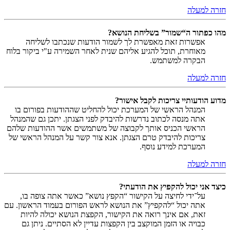
חזרה למעלה
מהו כפתור ה“שמור” בשליחת הנושא?
אפשרות זאת מאפשרת לך לשמור הודעות שנכתבו לשליחה
מאוחרת, תוכל להגיע אליהם שנית לאחר השמירה ע"י ביקור בלוח
הבקרה למשתמש.
חזרה למעלה
מדוע הודעותיי צריכות לקבל אישור?
המנהל הראשי של המערכת יכול להחליט שההודעות בפורום בו
אתה מנסה לכתוב נדרשות להיבדק לפני הצגתן. יתכן גם שהמנהל
הראשי הכניס אותך לקבוצה של משתמשים אשר ההודעות שלהם
צריכות להיבדק טרם הצגתן. אנא צור קשר על המנהל הראשי של
המערכת למידע נוסף.
חזרה למעלה
כיצד אני יכול להקפיץ את הודעתי?
על־ידי לחיצה על הקישור “הקפץ נושא” כאשר אתה צופה בו,
אתה יכול “להקפיץ” את הנושא לראש הפורום בעמוד הראשון. עם
זאת, אם אינך רואה את הקישור, הקפצת הנושא יכולה להיות
כבויה או הזמן המוקצב בין הקפצות עדיין לא הסתיים. ניתן גם