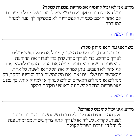
מדוע אני לא יכול להוסיף אפשרויות נוספות לסקר?
גבול האפשרויות בסקר נקבע ע"י שיקול דעתו של מנהל המערכת.
אם אתה חושב שכמות האפשרויות לא מספיקה לך, פנה למנהל
המערכת.
חזרה למעלה
כיצד אני ערוך או מוחק סקר?
כמו בהודעות, רק השולח המקורי, מנהל או מנהל ראשי יכולים
לערוך סקרים. כדי לערוך סקר, לחץ כדי לערוך את ההודעה
הראשונה בנושא. היא תמיד מכילה את הסקר הנקבע לנושא. אם
אף אחד לא הצביע, ניתן למחוק את הסקר או לשנות כל אחת
מהאפשרויות שלו. עם זאת, אם משתמשים כבר הצביעו בסקר, רק
מנהלים או מנהלים ראשיים יכולים לערוך או למחוק אותו. כך נמנע
מאפשרויות הסקר להשתנות באמצע תקופת הסקר.
חזרה למעלה
מדוע איני יכול להיכנס לפורום?
חלק מהפורומים מוגבלים לקבוצות משתמשים מסוימות. בכדי
לצפות, לקרוא, לשלוח או לערוך אתה צריך גישות מסוימות, פנה
למנהל המערכת בשביל לקבלם.
חזרה למעלה