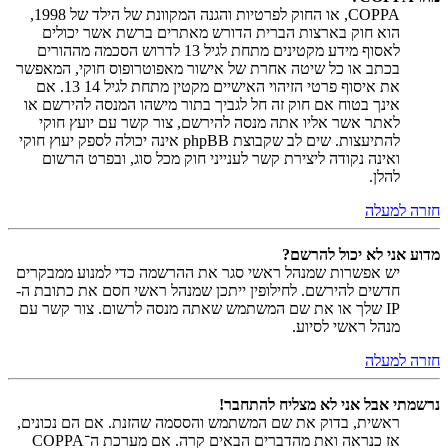
COPPA, או החוק לפרטיות והגנה המקוונת של הילד של 1998,
הוא חוק בארצות הברית הדורש מאתרים ברשת אשר יכולים
לאסוף מידע מקטינים מתחת לגיל 13 לדרוש הסכמה מההורים
בכתב או כל שיטה אחרת של אישור מאפוטרופוס חוקי, המאפשר
את איסוף פרטי הזיהוי האישיים מקטין מתחת לגיל 14 13. אם
אינך בטוח אם חוק זה חל לגביך בתור מישהו המנסה להירשם או
לאתר אשר אליו אתה מנסה להירשם, צור קשר עם יועץ חוקי
להתיעצות. שים לב שקבוצת phpBB אינה יכולה לספק יעוץ חוקי
ואינה נקודה ליצירת קשר לענייני חוק מכל סוג, ובפרט הרשום
להלן.
חזרה למעלה
מדוע אני לא יכול להרשם?
יש אפשרות שמנהל ראשי סגר את ההרשמה כדי למנוע ממבקרים
חדשים להירשם. לחילופין ייתכן שמנהל ראשי חסם את כתובת ה-
IP שלך או את שם המשתמש שאתה מנסה לרשום. צור קשר עם
מנהל ראשי לסיוע.
חזרה למעלה
נרשמתי אבל אני לא מצליח להתחבר!
ראשית, בדוק את שם המשתמש והססמה שהזנת. אם הם נכונים,
אז כנראה ואת מהדברים הבאים קרה. אם מערכת ה־COPPA