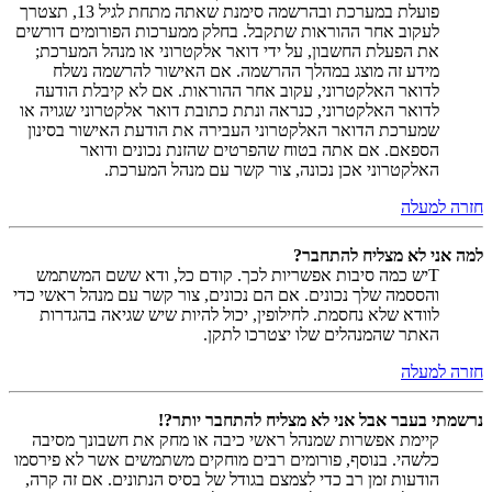
פועלת במערכת ובהרשמה סימנת שאתה מתחת לגיל 13, תצטרך
לעקוב אחר ההוראות שתקבל. בחלק ממערכות הפורומים דורשים
את הפעלת החשבון, על ידי דואר אלקטרוני או מנהל המערכת;
מידע זה מוצג במהלך ההרשמה. אם האישור להרשמה נשלח
לדואר האלקטרוני, עקוב אחר ההוראות. אם לא קיבלת הודעה
לדואר האלקטרוני, כנראה ונתת כתובת דואר אלקטרוני שגויה או
שמערכת הדואר האלקטרוני העבירה את הודעת האישור בסינון
הספאם. אם אתה בטוח שהפרטים שהזנת נכונים ודואר
האלקטרוני אכן נכונה, צור קשר עם מנהל המערכת.
חזרה למעלה
למה אני לא מצליח להתחבר?
Tיש כמה סיבות אפשריות לכך. קודם כל, ודא ששם המשתמש
והססמה שלך נכונים. אם הם נכונים, צור קשר עם מנהל ראשי כדי
לוודא שלא נחסמת. לחילופין, יכול להיות שיש שגיאה בהגדרות
האתר שהמנהלים שלו יצטרכו לתקן.
חזרה למעלה
נרשמתי בעבר אבל אני לא מצליח להתחבר יותר?!
קיימת אפשרות שמנהל ראשי כיבה או מחק את חשבונך מסיבה
כלשהי. בנוסף, פורומים רבים מוחקים משתמשים אשר לא פירסמו
הודעות זמן רב כדי לצמצם בגודל של בסיס הנתונים. אם זה קרה,