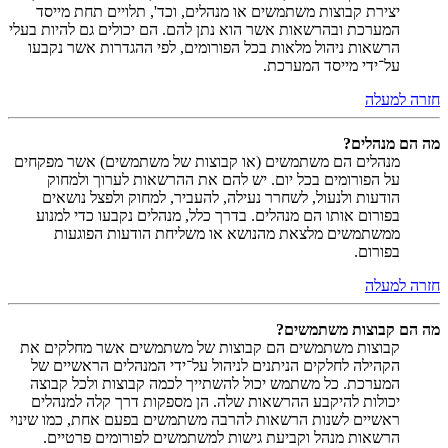
יצירת קבוצות משתמשים או מנהלים, וכד', תלויים תחת מייסד
המערכת ובהרשאות אשר הוא נתן להם. הם יכולים גם להיות בעלי
הרשאות ניהול מלאות בכל הפורומים, לפי ההגדרות אשר נקבעו
על־ידי מייסד המערכת.
חזרה למעלה
מה הם מנהלים?
מנהלים הם משתמשים (או קבוצות של משתמשים) אשר מפקחים
על הפורומים בכל יום. יש להם את ההרשאות לערוך ולמחוק
הודעות ולנעול, לשחרר נעילה, להעביר, למחוק ולפצל נושאים
בפורום אותו הם מנהלים. בדרך כלל, מנהלים נקבעו כדי למנוע
ממשתמשים מלצאת מהנושא או משליחת הודעות הפוגעות
בפורום.
חזרה למעלה
מה הם קבוצות משתמשים?
קבוצות משתמשים הם קבוצות של משתמשים אשר מחלקים את
הקהילה לחלקים הניתנים לניהול על־ידי המנהלים הראשיים של
המערכת. כל משתמש יכול להשתייך לכמה קבוצות ולכל קבוצה
יכולות להיקבע ההרשאות שלה. הן מספקות דרך קלה למנהלים
ראשיים לשנות הרשאות להרבה משתמשים בפעם אחת, כמו שינוי
הרשאות מנהל וקביעת גישות למשתמשים לפורומים פרטיים.