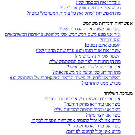
איבדתי את הססמה שלי!
מדוע אני מתנתק באופן אוטומטי?
מה האפשרות “מחק את כל עוגיות המערכת” עושה?
אפשרויות והגדרות משתמש
כיצד אני משנה את ההגדרות שלי?
איך אני מונע משם המשתמש שלי מלהופיע ברשימת המשתמשים
המחוברים?
הזמנים אינם נכונים!
שינתי את אזור הזמן והוא עדין שונה מהזמן שלי!
השפה שלי אינה ברשימה!
מה הן התמונות לצד שם המשתמש שלי?
איך אני יכול להציג סמל אישי?
מהו הדירוג שלי וכיצד אני משנה אותו?
כאשר אני לוחץ על קישור הדואר האלקטרוני של משתמש הוא
מבקש ממני להתחבר?
מערכת השליחה
איך אני יוצר נושא חדש או מפרסם תגובה?
כיצד אני עורך או מוחק הודעה?
כיצד אני מוסיף חתימה להודעות שלי?
כיצד אני יוצר סקר?
מדוע אני לא יכול להוסיף אפשרויות נוספות לסקר?
כיצד אני ערוך או מוחק סקר?
מדוע איני יכול להיכנס לפורום?