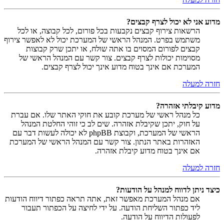
מדוע אני לא יכול לצרף קבצים?
הרשאות צירוף קבצים נקבעות בכל פורום, לכל קבוצה, או לכל
משתמש בפרט. המנהל הראשי של המערכת יכול לא לאפשר צירוף
קבצים לפורום המסוים בו אתה שולח, או יתכן שרק קבוצות
מסוימות יכולות לצרף קבצים. צור קשר עם המנהל הראשי של
המערכת אם אינך בטוח מדוע אינך יכול לצרף קבצים.
חזרה למעלה
מדוע קיבלתי אזהרה?
כל מנהל ראשי של מערכת קובע את חוקי האתר שלו. אם עברת
על חוק, יתכן שקיבלת אזהרה. שים לב כי זוהי החלטת המנהל
הראשי של המערכת, וקבוצת phpBB לא יכולה לעשות דבר עם
האזהרות באתר הנתון. צור קשר עם המנהל הראשי של המערכת
אם אינך בטוח מדוע קיבלת אזהרה.
חזרה למעלה
כיצד ניתן לדווח למנהל על הודעות?
אם מנהל המערכת מאפשר זאת, אתה תראה כפתור דיווח הודעות
ליד כפתור השליחת הודעה. על ידי לחיצה על הכפתור תעבור
לפעולות הדיווח על הודעה.