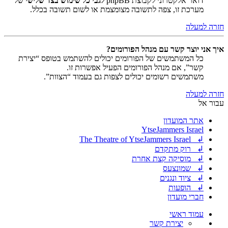
דואר אלקטרוני לקבוצת phpBB
לגבי כל שימוש בצד שלישי
של
מערכת זו, צפה לתשובה מצומצמת או לשום תשובה בכלל.
חזרה למעלה
איך אני יוצר קשר עם מנהל הפורומים?
כל המשתמשים של הפורומים יכולים להשתמש בטופס “יצירת
קשר”, אם מנהל הפורומים הפעיל אפשרות זו.
משתמשים רשומים יכולים לצפות גם בעמוד “הצוות”.
חזרה למעלה
עבור אל
אתר המועדון
YtseJammers Israel
↲ The Theatre of YtseJammers Israel
↲ רוק מתקדם
↲ מוסיקה קצת אחרת
↲ שמונצעס
↲ ציוד ונגנים
↲ הופעות
חברי מועדון
עמוד ראשי
יצירת קשר