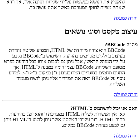
להקפיץ את הנושא בפשטות על־ידי שליחת תגובה אליו, אך וודא
שאתה מציית לחוקי המערכת כאשר אתה עושה כך.
חזרה למעלה
עיצוב טקסט וסוגי נושאים
מה זה BBCode?
BBCode הוא צורה מיוחדת של HTML, המציע שליטה נהדרת
בעיצוב בחלקים מסוימים בהודעה. השימוש ב־BBCode נקבע
על־ידי המנהל הראשי, אבל ניתן גם לכבות אותו בכל הודעה בפרט
מטופס השליחה. BBCode עצמו דומה במבנה ל־HTML, אך
התגים תחמים בסוגריים המרובעים [ ו־] במקום ב־< ו־>. למידע
נוסף על BBCode ראה את המדריך אליו ניתן לגשת מעמוד
השליחה.
חזרה למעלה
האם אני יכול להשתמש ב־HTML?
לא. אין אפשרות לשלוח HTML במערכת זו והוא יוצג בהודעות
בתור HTML. רוב עיצובי הטקסט אשר ניתן לבצע ב־HTML ניתן
גם לבצע בעזרת BBCode במקום.
חזרה למעלה