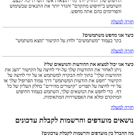
החיפוש שלך החזיק יותר מדי תוצאות אשר השרת יכול לבצע.
השתמש ב“חיפוש מתקדם” והגדר יותר את התנאים שבשימוש
והפורומים בהם אתה מחפש.
חזרה למעלה
כיצד אני מחפש משתמשים?
בקר בעמוד “משתמשים” ולחץ על הקישור “מצא משתמש”
חזרה למעלה
כיצד אני יכול למצוא את ההודעות והנושאים שלי?
ניתן לאחזר את ההודעות שלך על-ידי לחיצה על הקישור "הצג את
ההודעות שלך" בתוך לוח הבקרה למשתמש או על ידי לחיצה על
הקישור "חפש את הודעות המשתמש" דרך עמוד הפרופיל שלך או
על ידי לחיצה על תפריט "קישורים מהירים" בחלק העליון של כל
דף. כדי לחפש את הנושאים שלך, השתמש בעמוד החיפוש
המתקדם ומלא את האפשרויות המתאימות.
חזרה למעלה
נושאים מועדפים והרשמות לקבלת עדכונים
מה ההבדל בין מועדפים והרשמות לקבלת עדכונים?