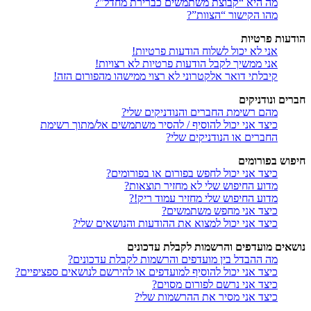
מה היא “קבוצת משתמשים כברירת מחדל”?
מהו הקישור “הצוות”?
הודעות פרטיות
אני לא יכול לשלוח הודעות פרטיות!
אני ממשיך לקבל הודעות פרטיות לא רצויות!
קיבלתי דואר אלקטרוני לא רצוי ממישהו מהפורום הזה!
חברים ונודניקים
מהם רשימת החברים והנודניקים שלי?
כיצד אני יכול להוסיף / להסיר משתמשים אל/מתוך רשימת
החברים או הנודניקים שלי?
חיפוש בפורומים
כיצד אני יכול לחפש בפורום או בפורומים?
מדוע החיפוש שלי לא מחזיר תוצאות?
מדוע החיפוש שלי מחזיר עמוד ריק!?
כיצד אני מחפש משתמשים?
כיצד אני יכול למצוא את ההודעות והנושאים שלי?
נושאים מועדפים והרשמות לקבלת עדכונים
מה ההבדל בין מועדפים והרשמות לקבלת עדכונים?
כיצד אני יכול להוסיף למועדפים או להירשם לנושאים ספציפיים?
כיצד אני נרשם לפורום מסוים?
כיצד אני מסיר את ההרשמות שלי?