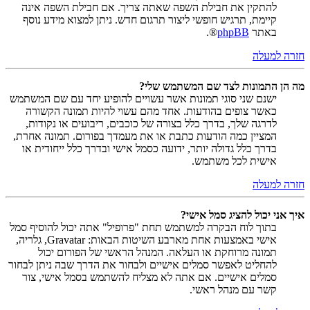
להתקין את חבילת השפה שאתה צריך. אם חבילת השפה אינה
קיימת, תרגיש חופשי ליצור תרגום חדש. ניתן למצוא מידע נוסף
באתר
phpBB
®.
חזרה למעלה
מה הן התמונות לצד שם המשתמש שלי?
ישנם שני סוגי תמונות אשר עשויים להופיע יחד עם שם המשתמש
כאשר צופים בהודעות. אחד מהם עשוי להיות תמונה הקשורה
לדרגה שלך, בדרך כלל בצורה של כוכבים, ריבועים או נקודות,
המציין כמה הודעות כתבת או את מעמדך בפורום. תמונה אחרת,
בדרך כלל גדולה יותר, ידועה כסמל אישי ובדרך כלל ייחודית או
אישית לכל משתמש.
חזרה למעלה
איך אני יכול להציג סמל אישי?
בתוך לוח הבקרה למשתמש תחת "פרופיל" אתה יכול להוסיף סמל
אישי באמצעות אחת מארבע השיטות הבאות: Gravatar, גלריה,
תמונה מרוחקת או העלאה. המנהל הראשי של הפורום יכול
להחליט לאפשר סמלים אישיים ולבחור את הדרך שבה ניתן לבחור
סמלים אישיים. אם אתה לא מצליח להשתמש בסמל אישי, צור
קשר עם מנהל ראשי.