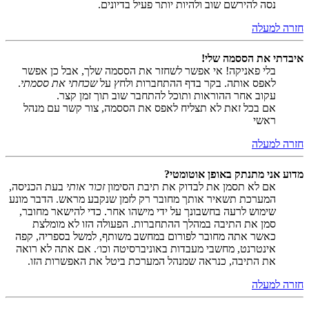
נסה להירשם שוב ולהיות יותר פעיל בדיונים.
חזרה למעלה
איבדתי את הססמה שלי!
בלי פאניקה! אי אפשר לשחזר את הססמה שלך, אבל כן אפשר
לאפס אותה. בקר בדף ההתחברות ולחץ על
שכחתי את ססמתי
.
עקוב אחר ההוראות ותוכל להתחבר שוב תוך זמן קצר.
אם בכל זאת לא תצליח לאפס את הססמה, צור קשר עם מנהל
ראשי
חזרה למעלה
מדוע אני מתנתק באופן אוטומטי?
אם לא תסמן את לבדוק את תיבת הסימון
זכור אותי
בעת הכניסה,
המערכת תשאיר אותך מחובר רק לזמן שנקבע מראש. הדבר מונע
שימוש לרעה בחשבונך על ידי מישהו אחר. כדי להישאר מחובר,
סמן את התיבה במהלך ההתחברות. הפעולה הזו לא מומלצת
כאשר אתה מחובר לפורום במחשב משותף, למשל בספריה, קפה
אינטרנט, מחשבי מעבדות באוניברסיטה וכו׳. אם אתה לא רואה
את התיבה, כנראה שמנהל המערכת ביטל את האפשרות הזו.
חזרה למעלה