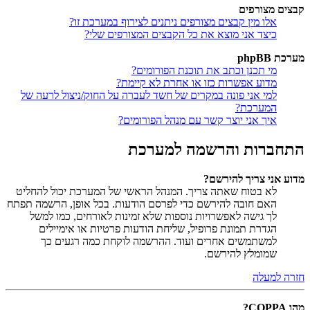
קבצים מצורפים
אלו מין קבצים מצורפים ניתנים לצירוף במערכת זו?
כיצד אני מוצא את כל הקבצים המצורפים שלי?
מערכת phpBB
מי תכנן וכתב את תוכנת הפורומים?
מדוע אפשרות כזו או אחרת לא קיימת?
למי אני פונה במקרים של חשד לעברה על החוק/ניצול לרעה של
המערכת?
איך אני יוצר קשר עם מנהל הפורומים?
התחברות והרשמה למערכת
מדוע אני צריך להירשם?
לא בטוח שאתה צריך. המנהל הראשי של המערכת יכול להחליט
האם חובה להירשם כדי לפרסם הודעות. בכל אופן, הרשמה תפתח
לך גישה לאפשרויות נוספות שלא זמינות לאורחים, כמו למשל
הגדרת תמונת פרופיל, שליחת הודעות פרטיות או אימיילים
למשתמשים אחרים ועוד. ההרשמה לוקחת כמה רגעים כך
שמומלץ להירשם.
חזרה למעלה
מהו COPPA?