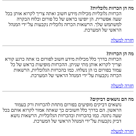
מה הן הכרזות גלובליות?
הכרזות גלובליות מכילות מידע חשוב ואתה צריך לקרוא אותן בכל
שעה אפשרית. הן יופיעו בראש של כל פורום ובלוח הבקרה
למשתמש שלך. הרשאות הכרזה גלובלית נקבעות על־ידי המנהל
הראשי של המערכת.
חזרה למעלה
מה הן הכרזות?
הכרזות בדרך כלל מכילות מידע חשוב לפורום בו אתה כרגע קורא
וצריך לקרוא אותן מתי שניתן. ההכרזות מופיעות בראש של כל
עמוד בפורום בו הן נשלחו. כמו בהכרזות הגלובליות, הרשאות
הכרזה נקבעות על־ידי המנהל הראשי של המערכת.
חזרה למעלה
מה הם נושאים דביקים?
נושאים דביקים מופיעים בפורום מתחת להכרזות ורק בעמוד
הראשון. הם בדרך כלל חשובים כך שאתה אמור לקרוא אותם בכל
שעה נתונה. כמו בהכרזות ובהכרזות הגלובליות, הרשאות נושא
דביק נקבעות על־ידי המנהל הראשי של המערכת.
חזרה למעלה