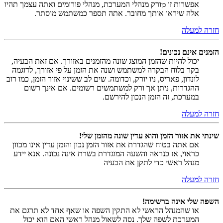
אפשרות זו
ורק מנהלי המערכת, מנהלי פורומים ואתה עצמך תהיו
כן
אלה שיראו אותך מחובר. אתה תספר כמשתמש מוסתר.
חזרה למעלה
הזמנים אינם נכונים!
יכול להיות שהזמן המוצג שונה מהזמנים באזורך. אם זאת הבעיה,
בקר בלוח הבקרה למשתמש ושנה את הזמן על פי אזורך, לדוגמה
לונדון, פאריס, ניו יורק, וכדומה. שים לב ששינוי אזור הזמן, כמו רוב
ההגדרות, ניתן אך ורק למשתמשים רשומים. אם אינך רשום
במערכת, זה הזמן הנכון להירשם.
חזרה למעלה
שינתי את אזור הזמן והוא עדין שונה מהזמן שלי!
אם אתה בטוח שהגדרת את אזור הזמן נכון והזמן עדין אינו מכוון
כראוי, אז כנראה והשעה המוגדרת בשרת אינה נכונה. אנא יידע
מנהל ראשי כדי לתקן את הבעיה
חזרה למעלה
השפה שלי אינה ברשימה!
או שהמנהל הראשי לא התקין השפה או שאף אחד לא תרגם את
המערכת לשפה שלך. נסה לשאול מנהל ראשי האם הוא יכול