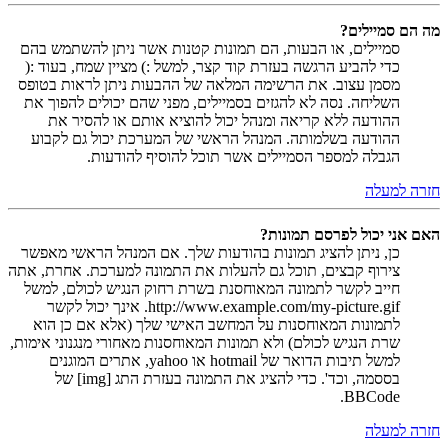
מה הם סמיילים?
סמיילים, או הבעות, הם תמונות קטנות אשר ניתן להשתמש בהם
כדי להביע הרגשה בעזרת קוד קצר, למשל :) מציין שמח, בעוד :(
מסמן עצוב. את הרשימה המלאה של ההבעות ניתן לראות בטופס
השליחה. נסה לא להגזים בסמיילים, מפני שהם יכולים להפוך את
ההודעה ללא קריאה ומנהל יכול להוציא אותם או להסיר את
ההודעה בשלמותה. המנהל הראשי של המערכת יכול גם לקבוע
הגבלה למספר הסמיילים אשר תוכל להוסיף להודעות.
חזרה למעלה
האם אני יכול לפרסם תמונות?
כן, ניתן להציג תמונות בהודעות שלך. אם המנהל הראשי מאפשר
צירוף קבצים, תוכל גם להעלות את התמונה למערכת. אחרת, אתה
חייב לקשר לתמונה המאוחסנת בשרת רחוק הנגיש לכולם, למשל
http://www.example.com/my-picture.gif. אינך יכול לקשר
לתמונות המאוחסנות על המחשב האישי שלך (אלא אם כן הוא
שרת הנגיש לכולם) ולא תמונות המאוחסנות מאחורי מנגנוני אימות,
למשל תיבות הדואר של hotmail או yahoo, אתרים המוגנים
בססמה, וכד'. כדי להציג את התמונה בעזרת התג [img] של
BBCode.
חזרה למעלה