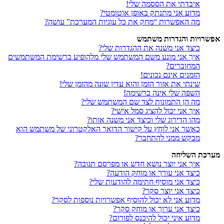
איבדתי את הססמה שלי!
מדוע אני מתנתק באופן אוטומטי?
מה האפשרות “מחק את כל עוגיות המערכת” עושה?
אפשרויות והגדרות משתמש
כיצד אני משנה את ההגדרות שלי?
איך אני מונע משם המשתמש שלי מלהופיע ברשימת המשתמשים
המחוברים?
הזמנים אינם נכונים!
שינתי את אזור הזמן והוא עדין שונה מהזמן שלי!
השפה שלי אינה ברשימה!
מה הן התמונות לצד שם המשתמש שלי?
איך אני יכול להציג סמל אישי?
מהו הדירוג שלי וכיצד אני משנה אותו?
כאשר אני לוחץ על קישור הדואר האלקטרוני של משתמש הוא
מבקש ממני להתחבר?
מערכת השליחה
איך אני יוצר נושא חדש או מפרסם תגובה?
כיצד אני עורך או מוחק הודעה?
כיצד אני מוסיף חתימה להודעות שלי?
כיצד אני יוצר סקר?
מדוע אני לא יכול להוסיף אפשרויות נוספות לסקר?
כיצד אני ערוך או מוחק סקר?
מדוע איני יכול להיכנס לפורום?