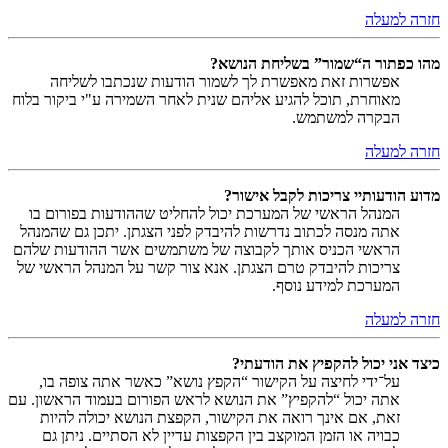
חזרה למעלה
מהו כפתור ה“שמור” בשליחת הנושא?
אפשרות זאת מאפשרת לך לשמור הודעות שנכתבו לשליחה
מאוחרת, תוכל להגיע אליהם שנית לאחר השמירה ע"י ביקור בלוח
הבקרה למשתמש.
חזרה למעלה
מדוע הודעותיי צריכות לקבל אישור?
המנהל הראשי של המערכת יכול להחליט שההודעות בפורום בו
אתה מנסה לכתוב נדרשות להיבדק לפני הצגתן. יתכן גם שהמנהל
הראשי הכניס אותך לקבוצה של משתמשים אשר ההודעות שלהם
צריכות להיבדק טרם הצגתן. אנא צור קשר על המנהל הראשי של
המערכת למידע נוסף.
חזרה למעלה
כיצד אני יכול להקפיץ את הודעתי?
על־ידי לחיצה על הקישור “הקפץ נושא” כאשר אתה צופה בו,
אתה יכול “להקפיץ” את הנושא לראש הפורום בעמוד הראשון. עם
זאת, אם אינך רואה את הקישור, הקפצת הנושא יכולה להיות
כבויה או הזמן המוקצב בין הקפצות עדיין לא הסתיים. ניתן גם