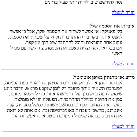
נסה להירשם שוב ולהיות יותר פעיל בדיונים.
חזרה למעלה
איבדתי את הססמה שלי!
בלי פאניקה! אי אפשר לשחזר את הססמה שלך, אבל כן אפשר
לאפס אותה. בקר בדף ההתחברות ולחץ על
שכחתי את ססמתי
.
עקוב אחר ההוראות ותוכל להתחבר שוב תוך זמן קצר.
אם בכל זאת לא תצליח לאפס את הססמה, צור קשר עם מנהל
ראשי
חזרה למעלה
מדוע אני מתנתק באופן אוטומטי?
אם לא תסמן את לבדוק את תיבת הסימון
זכור אותי
בעת הכניסה,
המערכת תשאיר אותך מחובר רק לזמן שנקבע מראש. הדבר מונע
שימוש לרעה בחשבונך על ידי מישהו אחר. כדי להישאר מחובר,
סמן את התיבה במהלך ההתחברות. הפעולה הזו לא מומלצת
כאשר אתה מחובר לפורום במחשב משותף, למשל בספריה, קפה
אינטרנט, מחשבי מעבדות באוניברסיטה וכו׳. אם אתה לא רואה
את התיבה, כנראה שמנהל המערכת ביטל את האפשרות הזו.
חזרה למעלה