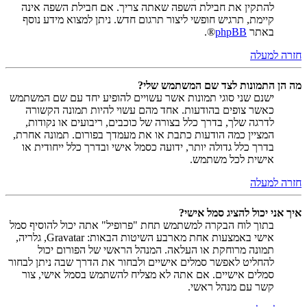
להתקין את חבילת השפה שאתה צריך. אם חבילת השפה אינה
קיימת, תרגיש חופשי ליצור תרגום חדש. ניתן למצוא מידע נוסף
באתר
phpBB
®.
חזרה למעלה
מה הן התמונות לצד שם המשתמש שלי?
ישנם שני סוגי תמונות אשר עשויים להופיע יחד עם שם המשתמש
כאשר צופים בהודעות. אחד מהם עשוי להיות תמונה הקשורה
לדרגה שלך, בדרך כלל בצורה של כוכבים, ריבועים או נקודות,
המציין כמה הודעות כתבת או את מעמדך בפורום. תמונה אחרת,
בדרך כלל גדולה יותר, ידועה כסמל אישי ובדרך כלל ייחודית או
אישית לכל משתמש.
חזרה למעלה
איך אני יכול להציג סמל אישי?
בתוך לוח הבקרה למשתמש תחת "פרופיל" אתה יכול להוסיף סמל
אישי באמצעות אחת מארבע השיטות הבאות: Gravatar, גלריה,
תמונה מרוחקת או העלאה. המנהל הראשי של הפורום יכול
להחליט לאפשר סמלים אישיים ולבחור את הדרך שבה ניתן לבחור
סמלים אישיים. אם אתה לא מצליח להשתמש בסמל אישי, צור
קשר עם מנהל ראשי.