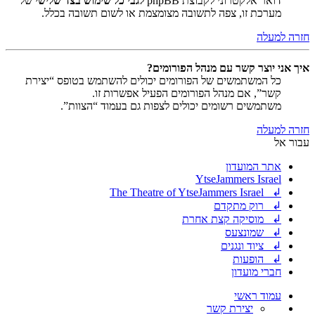
דואר אלקטרוני לקבוצת phpBB
לגבי כל שימוש בצד שלישי
של
מערכת זו, צפה לתשובה מצומצמת או לשום תשובה בכלל.
חזרה למעלה
איך אני יוצר קשר עם מנהל הפורומים?
כל המשתמשים של הפורומים יכולים להשתמש בטופס “יצירת
קשר”, אם מנהל הפורומים הפעיל אפשרות זו.
משתמשים רשומים יכולים לצפות גם בעמוד “הצוות”.
חזרה למעלה
עבור אל
אתר המועדון
YtseJammers Israel
↲ The Theatre of YtseJammers Israel
↲ רוק מתקדם
↲ מוסיקה קצת אחרת
↲ שמונצעס
↲ ציוד ונגנים
↲ הופעות
חברי מועדון
עמוד ראשי
יצירת קשר