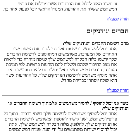
זו. חשוב מאוד לכלול את הכותרות אשר מכילות את פרטי
המשתמש ששלח את ההודעה. המנהל הראשי יוכל לפעול אחר כך.
חזרה למעלה
חברים ונודניקים
מהם רשימת החברים והנודניקים שלי?
אתה יכול להשתמש ברשימות אלו כדי לסדר את המשתמשים
האחרים של המערכת. משתמשים המתווספים לרשימת החברים
שלך ירשמו בלוח הבקרה למשתמש שלך לגישה מהירה כדי לראות
את מצב החיבור שלהם ולשלוח להם הודעות פרטיות. לפי תמיכת
הערכה, הודעות ממשתמשים אלו יכולות גם להיות מודגשות. אם
אתה מוסיף משתמש לרשימת הנודניקים שלך, כל ההודעות אשר
הוא שולח יוסתרו כברירת מחדל.
חזרה למעלה
כיצד אני יכול להוסיף / להסיר משתמשים אל/מתוך רשימת החברים או
הנודניקים שלי?
אתה יכול להוסיף משתמשים לרשימה שלך בשתי דרכים. בתוך כל
פרופיל משתמש, ישנו קישור להוספת המשתמש לרשימת החברים
או הנודניקים שלך. לחלופין, מלוח הבקרה למשתמש שלך, אתה
יכול להוסיף ישירות משתמשים על־ידי הזנת שמות המשתמשים