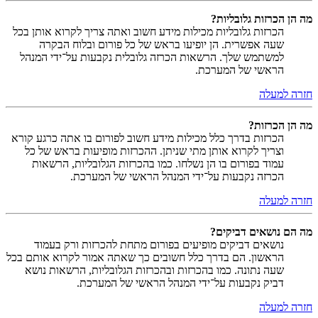
מה הן הכרזות גלובליות?
הכרזות גלובליות מכילות מידע חשוב ואתה צריך לקרוא אותן בכל
שעה אפשרית. הן יופיעו בראש של כל פורום ובלוח הבקרה
למשתמש שלך. הרשאות הכרזה גלובלית נקבעות על־ידי המנהל
הראשי של המערכת.
חזרה למעלה
מה הן הכרזות?
הכרזות בדרך כלל מכילות מידע חשוב לפורום בו אתה כרגע קורא
וצריך לקרוא אותן מתי שניתן. ההכרזות מופיעות בראש של כל
עמוד בפורום בו הן נשלחו. כמו בהכרזות הגלובליות, הרשאות
הכרזה נקבעות על־ידי המנהל הראשי של המערכת.
חזרה למעלה
מה הם נושאים דביקים?
נושאים דביקים מופיעים בפורום מתחת להכרזות ורק בעמוד
הראשון. הם בדרך כלל חשובים כך שאתה אמור לקרוא אותם בכל
שעה נתונה. כמו בהכרזות ובהכרזות הגלובליות, הרשאות נושא
דביק נקבעות על־ידי המנהל הראשי של המערכת.
חזרה למעלה