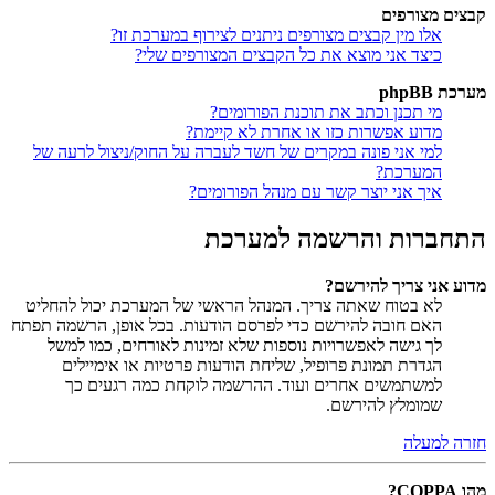
קבצים מצורפים
אלו מין קבצים מצורפים ניתנים לצירוף במערכת זו?
כיצד אני מוצא את כל הקבצים המצורפים שלי?
מערכת phpBB
מי תכנן וכתב את תוכנת הפורומים?
מדוע אפשרות כזו או אחרת לא קיימת?
למי אני פונה במקרים של חשד לעברה על החוק/ניצול לרעה של
המערכת?
איך אני יוצר קשר עם מנהל הפורומים?
התחברות והרשמה למערכת
מדוע אני צריך להירשם?
לא בטוח שאתה צריך. המנהל הראשי של המערכת יכול להחליט
האם חובה להירשם כדי לפרסם הודעות. בכל אופן, הרשמה תפתח
לך גישה לאפשרויות נוספות שלא זמינות לאורחים, כמו למשל
הגדרת תמונת פרופיל, שליחת הודעות פרטיות או אימיילים
למשתמשים אחרים ועוד. ההרשמה לוקחת כמה רגעים כך
שמומלץ להירשם.
חזרה למעלה
מהו COPPA?