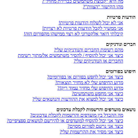
מה היא “קבוצת משתמשים כברירת מחדל”?
מהו הקישור “הצוות”?
הודעות פרטיות
אני לא יכול לשלוח הודעות פרטיות!
אני ממשיך לקבל הודעות פרטיות לא רצויות!
קיבלתי דואר אלקטרוני לא רצוי ממישהו מהפורום הזה!
חברים ונודניקים
מהם רשימת החברים והנודניקים שלי?
כיצד אני יכול להוסיף / להסיר משתמשים אל/מתוך רשימת
החברים או הנודניקים שלי?
חיפוש בפורומים
כיצד אני יכול לחפש בפורום או בפורומים?
מדוע החיפוש שלי לא מחזיר תוצאות?
מדוע החיפוש שלי מחזיר עמוד ריק!?
כיצד אני מחפש משתמשים?
כיצד אני יכול למצוא את ההודעות והנושאים שלי?
נושאים מועדפים והרשמות לקבלת עדכונים
מה ההבדל בין מועדפים והרשמות לקבלת עדכונים?
כיצד אני יכול להוסיף למועדפים או להירשם לנושאים ספציפיים?
כיצד אני נרשם לפורום מסוים?
כיצד אני מסיר את ההרשמות שלי?