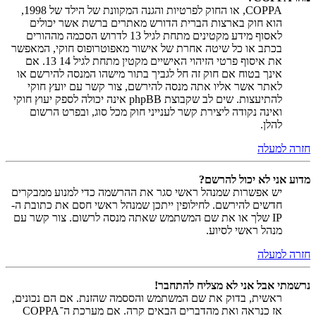
COPPA, או החוק לפרטיות והגנה המקוונת של הילד של 1998,
הוא חוק בארצות הברית הדורש מאתרים ברשת אשר יכולים
לאסוף מידע מקטינים מתחת לגיל 13 לדרוש הסכמה מההורים
בכתב או כל שיטה אחרת של אישור מאפוטרופוס חוקי, המאפשר
את איסוף פרטי הזיהוי האישיים מקטין מתחת לגיל 14 13. אם
אינך בטוח אם חוק זה חל לגביך בתור מישהו המנסה להירשם או
לאתר אשר אליו אתה מנסה להירשם, צור קשר עם יועץ חוקי
להתיעצות. שים לב שקבוצת phpBB אינה יכולה לספק יעוץ חוקי
ואינה נקודה ליצירת קשר לענייני חוק מכל סוג, ובפרט הרשום
להלן.
חזרה למעלה
מדוע אני לא יכול להרשם?
יש אפשרות שמנהל ראשי סגר את ההרשמה כדי למנוע ממבקרים
חדשים להירשם. לחילופין ייתכן שמנהל ראשי חסם את כתובת ה-
IP שלך או את שם המשתמש שאתה מנסה לרשום. צור קשר עם
מנהל ראשי לסיוע.
חזרה למעלה
נרשמתי אבל אני לא מצליח להתחבר!
ראשית, בדוק את שם המשתמש והססמה שהזנת. אם הם נכונים,
אז כנראה ואת מהדברים הבאים קרה. אם מערכת ה־COPPA