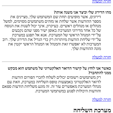
חזרה למעלה
מהו הדירוג שלי וכיצד אני משנה אותו?
דירוגים, אשר מופיעים תחת שם המשתמש שלך, מציינים את
מספר ההודעות אשר שלחת או מזהים משתמשים מסוימים, למשל
מנהלים או מנהלים ראשיים. כעיקרון, אינך יכול לשנות את הנוסח
של כל אחד מדירוגי המערכת באופן ישיר מפני שהם נקבעים
על־ידי המנהל הראשי של המערכת. אנא אל תפגע במערכת
על־ידי שליחת הודעות מיותרות רק כדי הגדיל את הדירוג שלך. רוב
המערכות לא יאפשרו זאת והמנהל או המנהל הראשי יקטין את
מונה ההודעות שלך.
חזרה למעלה
כאשר אני לוחץ על קישור הדואר האלקטרוני של משתמש הוא מבקש
ממני להתחבר?
רק משתמשים רשומים יכולים לשלוח לחברי הפורום הודעות
לדואר האלקטרוני באמצעות טופס השליחה במערכת, וזאת עם
מנהלי המערכת מאפשרים עזר זה. זה מונע משליחת הודעות ספאם
והודעות היכולות לפגוע במשתמשי המערכת.
חזרה למעלה
מערכת השליחה