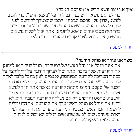
איך אני יוצר נושא חדש או מפרסם תגובה?
כדי לפרסם נושא חדש בפורום, לחץ על "נושא חדש". כדי להגיב
לנושא, לחץ על "פרסם תגובה". ייתכן שתצטרך להירשם לפני
שתוכל לשלוח הודעה.רשימת ההרשאות שלך בכל פורום זמינה
בתחתית מסכי פורום ונושא. לדוגמא: אתה יכול לשלוח נושאים
חדשים, אתה יכול לצרף קבצים להודעות, וכן הלאה.
חזרה למעלה
כיצד אני עורך או מוחק הודעה?
אם אינך מנהל או מנהל ראשי של המערכת, תוכל לערוך או למחוק
את ההודעות שלך בלבד. אתה יכול לערוך הודעה על־ידי לחיצה על
כפתור העריכה להודעה המיוחסת, לפעמים לזמן מוגבל בלבד לאחר
שההודעה נשלחה. אם מישהו כבר הגיב להודעה, תמצא תוספת
קטנה של טקסט המוצג מתחת להודעה כאשר אתה חוזר לנושא
אשר רושם את מספר הפעמים שערכת אותה יחד עם התאריך
והשעה. טקסט זה יופיע רק אם נשלחה להודעה תגובה. הוא לא
יופיע אם מנהל או מנהל ראשי ערך את ההודעה, אך הם יכולים
להשאיר הערה אשר מסבירה מדוע הם ערכו את ההודעה לפי
ראות עיניהם. שים לב שמשתמשים רגילים לא יכולים למחוק
הודעה לאחר שקיבלה תגובה.
חזרה למעלה