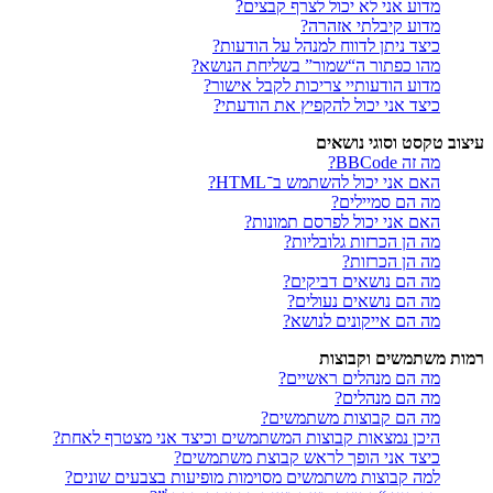
מדוע אני לא יכול לצרף קבצים?
מדוע קיבלתי אזהרה?
כיצד ניתן לדווח למנהל על הודעות?
מהו כפתור ה“שמור” בשליחת הנושא?
מדוע הודעותיי צריכות לקבל אישור?
כיצד אני יכול להקפיץ את הודעתי?
עיצוב טקסט וסוגי נושאים
מה זה BBCode?
האם אני יכול להשתמש ב־HTML?
מה הם סמיילים?
האם אני יכול לפרסם תמונות?
מה הן הכרזות גלובליות?
מה הן הכרזות?
מה הם נושאים דביקים?
מה הם נושאים נעולים?
מה הם אייקונים לנושא?
רמות משתמשים וקבוצות
מה הם מנהלים ראשיים?
מה הם מנהלים?
מה הם קבוצות משתמשים?
היכן נמצאות קבוצות המשתמשים וכיצד אני מצטרף לאחת?
כיצד אני הופך לראש קבוצת משתמשים?
למה קבוצות משתמשים מסוימות מופיעות בצבעים שונים?