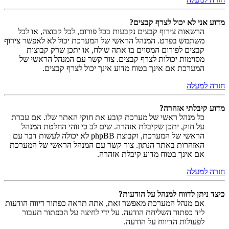
מדוע אני לא יכול לצרף קבצים?
הרשאות צירוף קבצים נקבעות בכל פורום, לכל קבוצה, או לכל
משתמש בפרט. המנהל הראשי של המערכת יכול לא לאפשר צירוף
קבצים לפורום המסוים בו אתה שולח, או יתכן שרק קבוצות
מסוימות יכולות לצרף קבצים. צור קשר עם המנהל הראשי של
המערכת אם אינך בטוח מדוע אינך יכול לצרף קבצים.
חזרה למעלה
מדוע קיבלתי אזהרה?
כל מנהל ראשי של מערכת קובע את חוקי האתר שלו. אם עברת
על חוק, יתכן שקיבלת אזהרה. שים לב כי זוהי החלטת המנהל
הראשי של המערכת, וקבוצת phpBB לא יכולה לעשות דבר עם
האזהרות באתר הנתון. צור קשר עם המנהל הראשי של המערכת
אם אינך בטוח מדוע קיבלת אזהרה.
חזרה למעלה
כיצד ניתן לדווח למנהל על הודעות?
אם מנהל המערכת מאפשר זאת, אתה תראה כפתור דיווח הודעות
ליד כפתור השליחת הודעה. על ידי לחיצה על הכפתור תעבור
לפעולות הדיווח על הודעה.