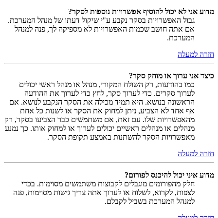
מדוע אני לא יכול להוסיף אפשרויות נוספות לסקר?
גבול האפשרויות בסקר נקבע ע"י שיקול דעתו של מנהל המערכת.
אם אתה חושב שכמות האפשרויות לא מספיקה לך, פנה למנהל
המערכת.
חזרה למעלה
כיצד אני ערוך או מוחק סקר?
כמו בהודעות, רק השולח המקורי, מנהל או מנהל ראשי יכולים
לערוך סקרים. כדי לערוך סקר, לחץ כדי לערוך את ההודעה
הראשונה בנושא. היא תמיד מכילה את הסקר הנקבע לנושא. אם
אף אחד לא הצביע, ניתן למחוק את הסקר או לשנות כל אחת
מהאפשרויות שלו. עם זאת, אם משתמשים כבר הצביעו בסקר, רק
מנהלים או מנהלים ראשיים יכולים לערוך או למחוק אותו. כך נמנע
מאפשרויות הסקר להשתנות באמצע תקופת הסקר.
חזרה למעלה
מדוע איני יכול להיכנס לפורום?
חלק מהפורומים מוגבלים לקבוצות משתמשים מסוימות. בכדי
לצפות, לקרוא, לשלוח או לערוך אתה צריך גישות מסוימות, פנה
למנהל המערכת בשביל לקבלם.
חזרה למעלה