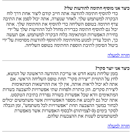
כיצד אני מוסיף חתימה להודעות שלי?
כדי להוסיף חתימה להודעה אתה חייב קודם ליצור אחת דרך לוח
הבקרה למשתמש שלך. לאחר שנוצרה, אתה יכול לסמן את התיבה
צרף חתימה
בטופס השליחה כדי להוסיף את החתימה שלך. אתה
יכול גם להוסיף חתימה כברירת מחדל לכל ההודעות שלך על־ידי
בחירת האפשרות המתאימה בלוח הבקרה למשתמש. אם תעשה
כך, תוכל עדיין למנוע מהחתימה להתווסף להודעות מסוימות על־ידי
ביטול הסימון לתיבת הוספת החתימה בטופס השליחה.
חזרה למעלה
כיצד אני יוצר סקר?
בזמן שליחת נושא חדש או עריכת ההודעה הראשונה של הנושא,
לחץ על התווית “יצירת סקר” תחת טופס השליחה הראשי. אם
אתה לא יכול לראות אותה, אין לך את ההרשאות המתאימות
ליצירת סקרים. הזן כותרת ולפחות שתי אפשרויות להצבעה בשדות
המתאימים וודא שכל אפשרות בשורה נפרדת בתיבת הטקסט.
אתה יכול גם לקבוע את מספר האפשרויות אשר משתמשים יכולים
לבחור במשך ההצבעה תחת “אפשרויות לכל משתמש”, זמן הגבלה
לסקר בימים (0 לצמיתות) ולבסוף האפשרות אשר מאפשרת
למשתמשים לשנות את ההצבעות שלהם.
חזרה למעלה