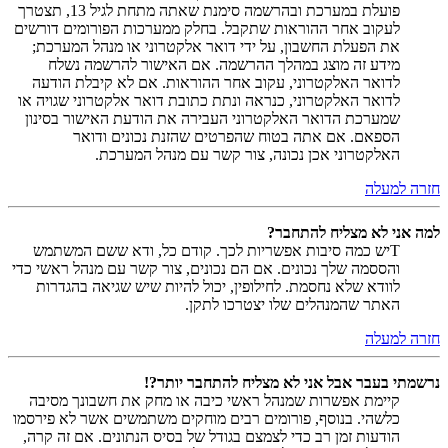
פועלת במערכת ובהרשמה סימנת שאתה מתחת לגיל 13, תצטרך
לעקוב אחר ההוראות שתקבל. בחלק ממערכות הפורומים דורשים
את הפעלת החשבון, על ידי דואר אלקטרוני או מנהל המערכת;
מידע זה מוצג במהלך ההרשמה. אם האישור להרשמה נשלח
לדואר האלקטרוני, עקוב אחר ההוראות. אם לא קיבלת הודעה
לדואר האלקטרוני, כנראה ונתת כתובת דואר אלקטרוני שגויה או
שמערכת הדואר האלקטרוני העבירה את הודעת האישור בסינון
הספאם. אם אתה בטוח שהפרטים שהזנת נכונים ודואר
האלקטרוני אכן נכונה, צור קשר עם מנהל המערכת.
חזרה למעלה
למה אני לא מצליח להתחבר?
Tיש כמה סיבות אפשריות לכך. קודם כל, ודא ששם המשתמש
והססמה שלך נכונים. אם הם נכונים, צור קשר עם מנהל ראשי כדי
לוודא שלא נחסמת. לחילופין, יכול להיות שיש שגיאה בהגדרות
האתר שהמנהלים שלו יצטרכו לתקן.
חזרה למעלה
נרשמתי בעבר אבל אני לא מצליח להתחבר יותר?!
קיימת אפשרות שמנהל ראשי כיבה או מחק את חשבונך מסיבה
כלשהי. בנוסף, פורומים רבים מוחקים משתמשים אשר לא פירסמו
הודעות זמן רב כדי לצמצם בגודל של בסיס הנתונים. אם זה קרה,