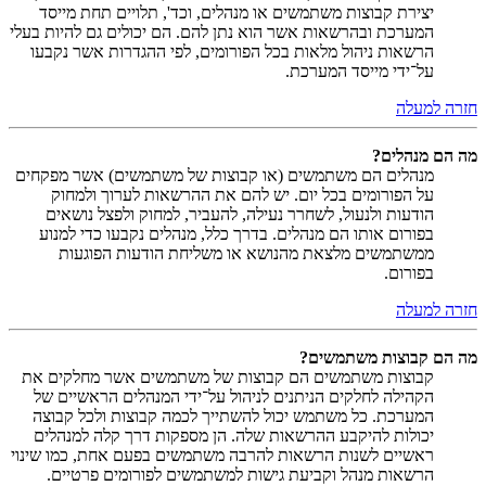
יצירת קבוצות משתמשים או מנהלים, וכד', תלויים תחת מייסד
המערכת ובהרשאות אשר הוא נתן להם. הם יכולים גם להיות בעלי
הרשאות ניהול מלאות בכל הפורומים, לפי ההגדרות אשר נקבעו
על־ידי מייסד המערכת.
חזרה למעלה
מה הם מנהלים?
מנהלים הם משתמשים (או קבוצות של משתמשים) אשר מפקחים
על הפורומים בכל יום. יש להם את ההרשאות לערוך ולמחוק
הודעות ולנעול, לשחרר נעילה, להעביר, למחוק ולפצל נושאים
בפורום אותו הם מנהלים. בדרך כלל, מנהלים נקבעו כדי למנוע
ממשתמשים מלצאת מהנושא או משליחת הודעות הפוגעות
בפורום.
חזרה למעלה
מה הם קבוצות משתמשים?
קבוצות משתמשים הם קבוצות של משתמשים אשר מחלקים את
הקהילה לחלקים הניתנים לניהול על־ידי המנהלים הראשיים של
המערכת. כל משתמש יכול להשתייך לכמה קבוצות ולכל קבוצה
יכולות להיקבע ההרשאות שלה. הן מספקות דרך קלה למנהלים
ראשיים לשנות הרשאות להרבה משתמשים בפעם אחת, כמו שינוי
הרשאות מנהל וקביעת גישות למשתמשים לפורומים פרטיים.