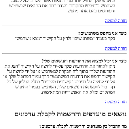
החיפוש שלך החזיק יותר מדי תוצאות אשר השרת יכול לבצע.
השתמש ב“חיפוש מתקדם” והגדר יותר את התנאים שבשימוש
והפורומים בהם אתה מחפש.
חזרה למעלה
כיצד אני מחפש משתמשים?
בקר בעמוד “משתמשים” ולחץ על הקישור “מצא משתמש”
חזרה למעלה
כיצד אני יכול למצוא את ההודעות והנושאים שלי?
ניתן לאחזר את ההודעות שלך על-ידי לחיצה על הקישור "הצג את
ההודעות שלך" בתוך לוח הבקרה למשתמש או על ידי לחיצה על
הקישור "חפש את הודעות המשתמש" דרך עמוד הפרופיל שלך או
על ידי לחיצה על תפריט "קישורים מהירים" בחלק העליון של כל
דף. כדי לחפש את הנושאים שלך, השתמש בעמוד החיפוש
המתקדם ומלא את האפשרויות המתאימות.
חזרה למעלה
נושאים מועדפים והרשמות לקבלת עדכונים
מה ההבדל בין מועדפים והרשמות לקבלת עדכונים?