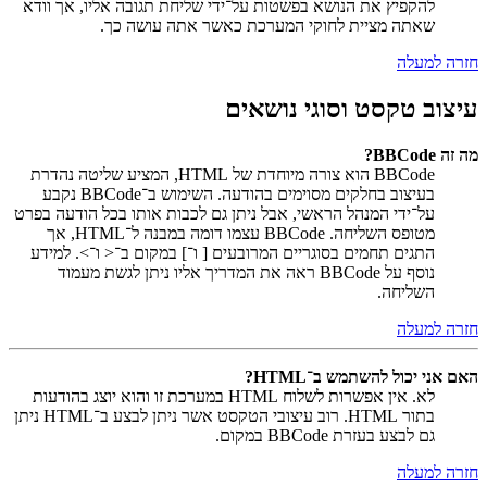
להקפיץ את הנושא בפשטות על־ידי שליחת תגובה אליו, אך וודא
שאתה מציית לחוקי המערכת כאשר אתה עושה כך.
חזרה למעלה
עיצוב טקסט וסוגי נושאים
מה זה BBCode?
BBCode הוא צורה מיוחדת של HTML, המציע שליטה נהדרת
בעיצוב בחלקים מסוימים בהודעה. השימוש ב־BBCode נקבע
על־ידי המנהל הראשי, אבל ניתן גם לכבות אותו בכל הודעה בפרט
מטופס השליחה. BBCode עצמו דומה במבנה ל־HTML, אך
התגים תחמים בסוגריים המרובעים [ ו־] במקום ב־< ו־>. למידע
נוסף על BBCode ראה את המדריך אליו ניתן לגשת מעמוד
השליחה.
חזרה למעלה
האם אני יכול להשתמש ב־HTML?
לא. אין אפשרות לשלוח HTML במערכת זו והוא יוצג בהודעות
בתור HTML. רוב עיצובי הטקסט אשר ניתן לבצע ב־HTML ניתן
גם לבצע בעזרת BBCode במקום.
חזרה למעלה