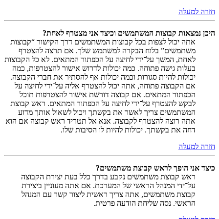
חזרה למעלה
היכן נמצאות קבוצות המשתמשים וכיצד אני מצטרף לאחת?
אתה יכול לצפות בכל קבוצות המשתמשים דרך הקישור “קבוצות
משתמשים” בלוח הבקרה למשתמש שלך. אם תרצה להצטרף
לאחת, המשך על־ידי לחיצה על הכפתור המתאים. לא כל הקבוצות
בעלות גישה פתוחה. כמה יכולות לדרוש אישור להצטרפות, כמה
יכולות להיות סגורות וכמה יכולות אף להסתיר את חברי הקבוצה.
אם הקבוצה פתוחה, אתה יכול להצטרף אליה על־ידי לחיצה על
הכפתור המתאים. אם קבוצה דורשת אישור להצטרפות תוכל
לבקש להצטרף על־ידי לחיצה על הכפתור המתאים. ראש קבוצת
המשתמשים צריך לאשר את בקשתך ויכול לשאול אותך מדוע
אתה רוצה להצטרף לקבוצה. אנא אל תטריד ראש קבוצה אם הוא
דחה את בקשתך. יכולות להיות לו הסיבות שלו.
חזרה למעלה
כיצד אני הופך לראש קבוצת משתמשים?
ראש קבוצת משתמשים נקבע בדרך כלל בעת יצירת הקבוצה
על־ידי המנהל הראשי של המערכת. אם אתה מעוניין ביצירת
קבוצת משתמשים, אתה צריך ראשית ליצור קשר עם המנהל
הראשי. נסה שליחת הודעה פרטית.