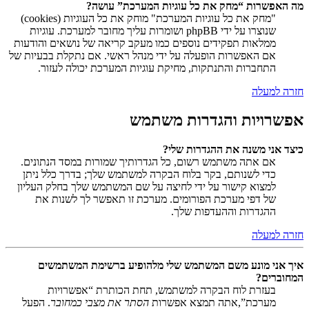
מה האפשרות “מחק את כל עוגיות המערכת” עושה?
"מחק את כל עוגיות המערכת" מוחק את כל העוגיות (cookies)
שנוצרו על ידי phpBB ושומרות עליך מחובר למערכת. עוגיות
ממלאות תפקידים נוספים כמו מעקב קריאה של נושאים והודעות
אם האפשרות הופעלה על ידי מנהל ראשי. אם נתקלת בבעיות של
התחברות והתנתקות, מחיקת עוגיות המערכת יכולה לעזור.
חזרה למעלה
אפשרויות והגדרות משתמש
כיצד אני משנה את ההגדרות שלי?
אם אתה משתמש רשום, כל הגדרותיך שמורות במסד הנתונים.
כדי לשנותם, בקר בלוח הבקרה למשתמש שלך; בדרך כלל ניתן
למצוא קישור על ידי לחיצה על שם המשתמש שלך בחלק העליון
של דפי מערכת הפורומים. מערכת זו תאפשר לך לשנות את
ההגדרות וההעדפות שלך.
חזרה למעלה
איך אני מונע משם המשתמש שלי מלהופיע ברשימת המשתמשים
המחוברים?
בעזרת לוח הבקרה למשתמש, תחת הכותרת “אפשרויות
מערכת”,אתה תמצא אפשרות
הסתר את מצבי כמחובר
. הפעל