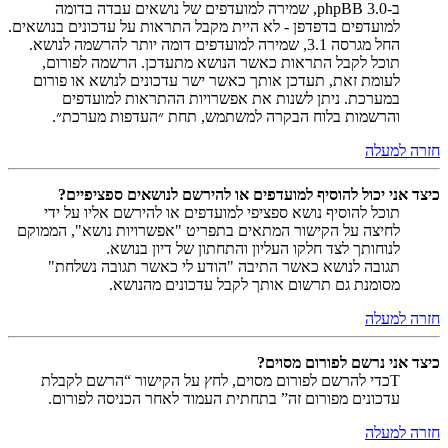
ב-phpBB 3.0, שמירה למועדפים של נושאים עבדה בדומה
למועדפים בדפדפן - לא היית מקבל התראות על עדכונים בנושאים.
החל מגרסה 3.1, שמירה למועדפים דומה יותר להרשמה לנושא.
תוכל לקבל התראות כאשר הנושא מתעדכן. הרשמה לפורום,
לעומת זאת, תעדכן אותך כאשר ישר עדכונים לנושא או פורום
במערכת. ניתן לשנות את אפשרויות ההתראות למועדפים
והרשמות בלוח הבקרה למשתמש, תחת ״העדפות מערכת״.
חזרה למעלה
כיצד אני יכול להוסיף למועדפים או להירשם לנושאים ספציפיים?
תוכל להוסיף נושא ספציפי למועדפים או להירשם אליו על ידי
לחיצה על הקישור המתאים בתפריט "אפשרויות נושא", הממוקם
לנוחותך לצד חלקו העליון והתחתון של דיון בנושא.
תגובה לנושא כאשר התיבה "הודע לי כאשר תגובה נשלחת"
מסומנת גם תרשום אותך לקבל עדכונים מהנושא.
חזרה למעלה
כיצד אני נרשם לפורום מסוים?
Tכדי להרשם לפורום מסוים, לחץ על הקישור “הרשם לקבלת
עדכונים מפורום זה” בתחתית העמוד לאחר הכניסה לפורום.
חזרה למעלה