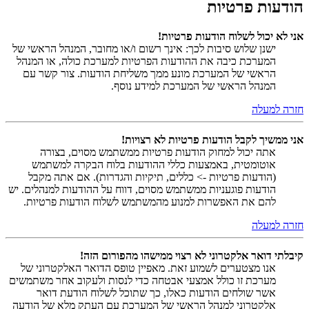
הודעות פרטיות
אני לא יכול לשלוח הודעות פרטיות!
ישנן שלוש סיבות לכך: אינך רשום ו/או מחובר, המנהל הראשי של
המערכת כיבה את ההודעות הפרטיות למערכת כולה, או המנהל
הראשי של המערכת מונע ממך משליחת הודעות. צור קשר עם
המנהל הראשי של המערכת למידע נוסף.
חזרה למעלה
אני ממשיך לקבל הודעות פרטיות לא רצויות!
אתה יכול למחוק הודעות פרטיות ממשתמש מסוים, בצורה
אוטומטית, באמצעות כללי ההודעות בלוח הבקרה למשתמש
(הודעות פרטיות -> כללים, תיקיות והגדרות). אם אתה מקבל
הודעות פוגעניות ממשתמש מסוים, דווח על ההודעות למנהלים. יש
להם את האפשרות למנוע מהמשתמש לשלוח הודעות פרטיות.
חזרה למעלה
קיבלתי דואר אלקטרוני לא רצוי ממישהו מהפורום הזה!
אנו מצטערים לשמוע זאת. מאפיין טופס הדואר האלקטרוני של
מערכת זו כולל אמצעי אבטחה כדי לנסות ולעקוב אחר משתמשים
אשר שולחים הודעות כאלו, כך שתוכל לשלוח הודעת דואר
אלקטרוני למנהל הראשי של המערכת עם העתק מלא של הודעה