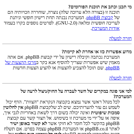
מי תכנן וכתב את תוכנת הפורומים?
תוכנה זו (בצורה הלא ערוכה שלה) נוצרה, שוחררה וזכויותיה הם
של
קבוצת phpBB
. המערכת נבנתה תחת רישיון חופשי וניתנת
לעריכה חופשית ומלאה (GNU-2.0). לפרטים נוספים בקרו בעמוד
אודות המערכת
.
חזרה למעלה
מדוע אפשרות כזו או אחרת לא קיימת?
המערכת נכתבה וקיבלה רישיון על ידי קבוצת phpBB. אם אתה
מאמין שיש אפשרות שצריך להוסיף אנא בקר ב
מרכז ההצעות של
phpBB
, שם תוכל להצביע להצעות או להציע הצעות חדשות
חזרה למעלה
למי אני פונה במקרים של חשד לעברה על החוק/ניצול לרעה של
המערכת?
לכל מנהל ראשי אשר נמצא בקבוצה הנקראת “הצוות”. הדף יכול
לשמש גם עזר להערותיכם. שים לב שלקבוצת phpBB
אין לחלוטין
סמכות שיפוטית
ואינה יכולה בשום דרך לשאת באחריות לגבי איך,
איפה או על־ידי מי מערכת זו בשימוש. אל תצור קשר עם קבוצת
phpBB בהקשר לכל חומר לא חוקי אשר
לא קשור באופן ישיר
לאתר phpBB.co.il או המערכת phpBB עצמה בפרט. אם תשלח