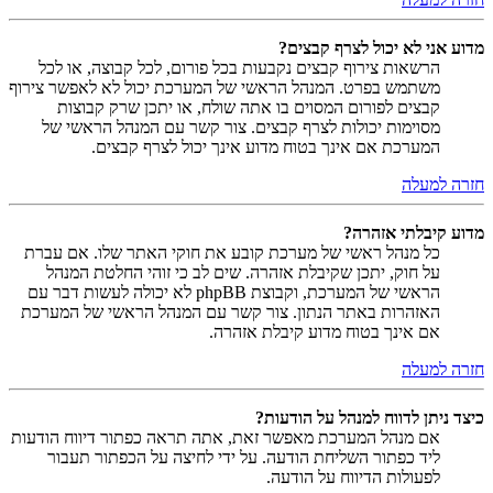
מדוע אני לא יכול לצרף קבצים?
הרשאות צירוף קבצים נקבעות בכל פורום, לכל קבוצה, או לכל
משתמש בפרט. המנהל הראשי של המערכת יכול לא לאפשר צירוף
קבצים לפורום המסוים בו אתה שולח, או יתכן שרק קבוצות
מסוימות יכולות לצרף קבצים. צור קשר עם המנהל הראשי של
המערכת אם אינך בטוח מדוע אינך יכול לצרף קבצים.
חזרה למעלה
מדוע קיבלתי אזהרה?
כל מנהל ראשי של מערכת קובע את חוקי האתר שלו. אם עברת
על חוק, יתכן שקיבלת אזהרה. שים לב כי זוהי החלטת המנהל
הראשי של המערכת, וקבוצת phpBB לא יכולה לעשות דבר עם
האזהרות באתר הנתון. צור קשר עם המנהל הראשי של המערכת
אם אינך בטוח מדוע קיבלת אזהרה.
חזרה למעלה
כיצד ניתן לדווח למנהל על הודעות?
אם מנהל המערכת מאפשר זאת, אתה תראה כפתור דיווח הודעות
ליד כפתור השליחת הודעה. על ידי לחיצה על הכפתור תעבור
לפעולות הדיווח על הודעה.