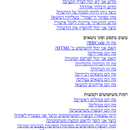
מדוע אני לא יכול לצרף קבצים?
מדוע קיבלתי אזהרה?
כיצד ניתן לדווח למנהל על הודעות?
מהו כפתור ה“שמור” בשליחת הנושא?
מדוע הודעותיי צריכות לקבל אישור?
כיצד אני יכול להקפיץ את הודעתי?
עיצוב טקסט וסוגי נושאים
מה זה BBCode?
האם אני יכול להשתמש ב־HTML?
מה הם סמיילים?
האם אני יכול לפרסם תמונות?
מה הן הכרזות גלובליות?
מה הן הכרזות?
מה הם נושאים דביקים?
מה הם נושאים נעולים?
מה הם אייקונים לנושא?
רמות משתמשים וקבוצות
מה הם מנהלים ראשיים?
מה הם מנהלים?
מה הם קבוצות משתמשים?
היכן נמצאות קבוצות המשתמשים וכיצד אני מצטרף לאחת?
כיצד אני הופך לראש קבוצת משתמשים?
למה קבוצות משתמשים מסוימות מופיעות בצבעים שונים?