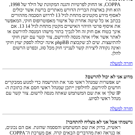
COPPA, או החוק לפרטיות והגנה המקוונת של הילד של 1998,
הוא חוק בארצות הברית הדורש מאתרים ברשת אשר יכולים
לאסוף מידע מקטינים מתחת לגיל 13 לדרוש הסכמה מההורים
בכתב או כל שיטה אחרת של אישור מאפוטרופוס חוקי, המאפשר
את איסוף פרטי הזיהוי האישיים מקטין מתחת לגיל 14 13. אם
אינך בטוח אם חוק זה חל לגביך בתור מישהו המנסה להירשם או
לאתר אשר אליו אתה מנסה להירשם, צור קשר עם יועץ חוקי
להתיעצות. שים לב שקבוצת phpBB אינה יכולה לספק יעוץ חוקי
ואינה נקודה ליצירת קשר לענייני חוק מכל סוג, ובפרט הרשום
להלן.
חזרה למעלה
מדוע אני לא יכול להרשם?
יש אפשרות שמנהל ראשי סגר את ההרשמה כדי למנוע ממבקרים
חדשים להירשם. לחילופין ייתכן שמנהל ראשי חסם את כתובת ה-
IP שלך או את שם המשתמש שאתה מנסה לרשום. צור קשר עם
מנהל ראשי לסיוע.
חזרה למעלה
נרשמתי אבל אני לא מצליח להתחבר!
ראשית, בדוק את שם המשתמש והססמה שהזנת. אם הם נכונים,
אז כנראה ואת מהדברים הבאים קרה. אם מערכת ה־COPPA