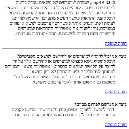
ב-phpBB 3.0, שמירה למועדפים של נושאים עבדה בדומה
למועדפים בדפדפן - לא היית מקבל התראות על עדכונים בנושאים.
החל מגרסה 3.1, שמירה למועדפים דומה יותר להרשמה לנושא.
תוכל לקבל התראות כאשר הנושא מתעדכן. הרשמה לפורום,
לעומת זאת, תעדכן אותך כאשר ישר עדכונים לנושא או פורום
במערכת. ניתן לשנות את אפשרויות ההתראות למועדפים
והרשמות בלוח הבקרה למשתמש, תחת ״העדפות מערכת״.
חזרה למעלה
כיצד אני יכול להוסיף למועדפים או להירשם לנושאים ספציפיים?
תוכל להוסיף נושא ספציפי למועדפים או להירשם אליו על ידי
לחיצה על הקישור המתאים בתפריט "אפשרויות נושא", הממוקם
לנוחותך לצד חלקו העליון והתחתון של דיון בנושא.
תגובה לנושא כאשר התיבה "הודע לי כאשר תגובה נשלחת"
מסומנת גם תרשום אותך לקבל עדכונים מהנושא.
חזרה למעלה
כיצד אני נרשם לפורום מסוים?
Tכדי להרשם לפורום מסוים, לחץ על הקישור “הרשם לקבלת
עדכונים מפורום זה” בתחתית העמוד לאחר הכניסה לפורום.
חזרה למעלה