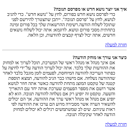
איך אני יוצר נושא חדש או מפרסם תגובה?
כדי לפרסם נושא חדש בפורום, לחץ על "נושא חדש". כדי להגיב
לנושא, לחץ על "פרסם תגובה". ייתכן שתצטרך להירשם לפני
שתוכל לשלוח הודעה.רשימת ההרשאות שלך בכל פורום זמינה
בתחתית מסכי פורום ונושא. לדוגמא: אתה יכול לשלוח נושאים
חדשים, אתה יכול לצרף קבצים להודעות, וכן הלאה.
חזרה למעלה
כיצד אני עורך או מוחק הודעה?
אם אינך מנהל או מנהל ראשי של המערכת, תוכל לערוך או למחוק
את ההודעות שלך בלבד. אתה יכול לערוך הודעה על־ידי לחיצה על
כפתור העריכה להודעה המיוחסת, לפעמים לזמן מוגבל בלבד לאחר
שההודעה נשלחה. אם מישהו כבר הגיב להודעה, תמצא תוספת
קטנה של טקסט המוצג מתחת להודעה כאשר אתה חוזר לנושא
אשר רושם את מספר הפעמים שערכת אותה יחד עם התאריך
והשעה. טקסט זה יופיע רק אם נשלחה להודעה תגובה. הוא לא
יופיע אם מנהל או מנהל ראשי ערך את ההודעה, אך הם יכולים
להשאיר הערה אשר מסבירה מדוע הם ערכו את ההודעה לפי
ראות עיניהם. שים לב שמשתמשים רגילים לא יכולים למחוק
הודעה לאחר שקיבלה תגובה.
חזרה למעלה