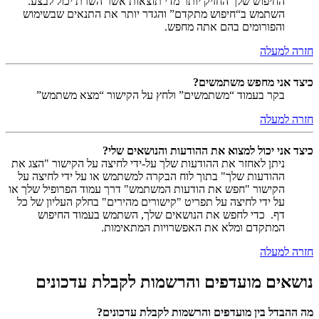
החיפוש שלך החזיק יותר מדי תוצאות אשר השרת יכול לבצע.
השתמש ב“חיפוש מתקדם” והגדר יותר את התנאים שבשימוש
והפורומים בהם אתה מחפש.
חזרה למעלה
כיצד אני מחפש משתמשים?
בקר בעמוד “משתמשים” ולחץ על הקישור “מצא משתמש”
חזרה למעלה
כיצד אני יכול למצוא את ההודעות והנושאים שלי?
ניתן לאחזר את ההודעות שלך על-ידי לחיצה על הקישור "הצג את
ההודעות שלך" בתוך לוח הבקרה למשתמש או על ידי לחיצה על
הקישור "חפש את הודעות המשתמש" דרך עמוד הפרופיל שלך או
על ידי לחיצה על תפריט "קישורים מהירים" בחלק העליון של כל
דף. כדי לחפש את הנושאים שלך, השתמש בעמוד החיפוש
המתקדם ומלא את האפשרויות המתאימות.
חזרה למעלה
נושאים מועדפים והרשמות לקבלת עדכונים
מה ההבדל בין מועדפים והרשמות לקבלת עדכונים?