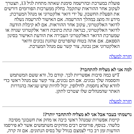
פועלת במערכת ובהרשמה סימנת שאתה מתחת לגיל 13, תצטרך
לעקוב אחר ההוראות שתקבל. בחלק ממערכות הפורומים דורשים
את הפעלת החשבון, על ידי דואר אלקטרוני או מנהל המערכת;
מידע זה מוצג במהלך ההרשמה. אם האישור להרשמה נשלח
לדואר האלקטרוני, עקוב אחר ההוראות. אם לא קיבלת הודעה
לדואר האלקטרוני, כנראה ונתת כתובת דואר אלקטרוני שגויה או
שמערכת הדואר האלקטרוני העבירה את הודעת האישור בסינון
הספאם. אם אתה בטוח שהפרטים שהזנת נכונים ודואר
האלקטרוני אכן נכונה, צור קשר עם מנהל המערכת.
חזרה למעלה
למה אני לא מצליח להתחבר?
Tיש כמה סיבות אפשריות לכך. קודם כל, ודא ששם המשתמש
והססמה שלך נכונים. אם הם נכונים, צור קשר עם מנהל ראשי כדי
לוודא שלא נחסמת. לחילופין, יכול להיות שיש שגיאה בהגדרות
האתר שהמנהלים שלו יצטרכו לתקן.
חזרה למעלה
נרשמתי בעבר אבל אני לא מצליח להתחבר יותר?!
קיימת אפשרות שמנהל ראשי כיבה או מחק את חשבונך מסיבה
כלשהי. בנוסף, פורומים רבים מוחקים משתמשים אשר לא פירסמו
הודעות זמן רב כדי לצמצם בגודל של בסיס הנתונים. אם זה קרה,