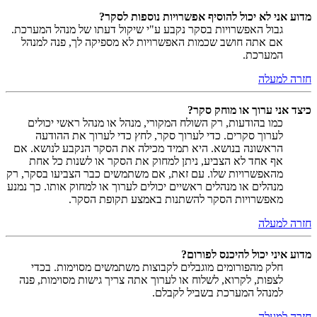
מדוע אני לא יכול להוסיף אפשרויות נוספות לסקר?
גבול האפשרויות בסקר נקבע ע"י שיקול דעתו של מנהל המערכת.
אם אתה חושב שכמות האפשרויות לא מספיקה לך, פנה למנהל
המערכת.
חזרה למעלה
כיצד אני ערוך או מוחק סקר?
כמו בהודעות, רק השולח המקורי, מנהל או מנהל ראשי יכולים
לערוך סקרים. כדי לערוך סקר, לחץ כדי לערוך את ההודעה
הראשונה בנושא. היא תמיד מכילה את הסקר הנקבע לנושא. אם
אף אחד לא הצביע, ניתן למחוק את הסקר או לשנות כל אחת
מהאפשרויות שלו. עם זאת, אם משתמשים כבר הצביעו בסקר, רק
מנהלים או מנהלים ראשיים יכולים לערוך או למחוק אותו. כך נמנע
מאפשרויות הסקר להשתנות באמצע תקופת הסקר.
חזרה למעלה
מדוע איני יכול להיכנס לפורום?
חלק מהפורומים מוגבלים לקבוצות משתמשים מסוימות. בכדי
לצפות, לקרוא, לשלוח או לערוך אתה צריך גישות מסוימות, פנה
למנהל המערכת בשביל לקבלם.
חזרה למעלה