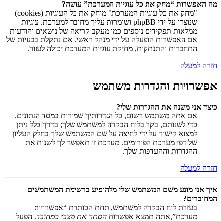
מה האפשרות “מחק את כל עוגיות המערכת” עושה?
"מחק את כל עוגיות המערכת" מוחק את כל העוגיות (cookies)
שנוצרו על ידי phpBB ושומרות עליך מחובר למערכת. עוגיות
ממלאות תפקידים נוספים כמו מעקב קריאה של נושאים והודעות
אם האפשרות הופעלה על ידי מנהל ראשי. אם נתקלת בבעיות של
התחברות והתנתקות, מחיקת עוגיות המערכת יכולה לעזור.
חזרה למעלה
אפשרויות והגדרות משתמש
כיצד אני משנה את ההגדרות שלי?
אם אתה משתמש רשום, כל הגדרותיך שמורות במסד הנתונים.
כדי לשנותם, בקר בלוח הבקרה למשתמש שלך; בדרך כלל ניתן
למצוא קישור על ידי לחיצה על שם המשתמש שלך בחלק העליון
של דפי מערכת הפורומים. מערכת זו תאפשר לך לשנות את
ההגדרות וההעדפות שלך.
חזרה למעלה
איך אני מונע משם המשתמש שלי מלהופיע ברשימת המשתמשים
המחוברים?
בעזרת לוח הבקרה למשתמש, תחת הכותרת “אפשרויות
מערכת”,אתה תמצא אפשרות
הסתר את מצבי כמחובר
. הפעל