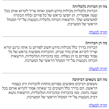
מה הן הכרזות גלובליות?
הכרזות גלובליות מכילות מידע חשוב ואתה צריך לקרוא אותן בכל
שעה אפשרית. הן יופיעו בראש של כל פורום ובלוח הבקרה
למשתמש שלך. הרשאות הכרזה גלובלית נקבעות על־ידי המנהל
הראשי של המערכת.
חזרה למעלה
מה הן הכרזות?
הכרזות בדרך כלל מכילות מידע חשוב לפורום בו אתה כרגע קורא
וצריך לקרוא אותן מתי שניתן. ההכרזות מופיעות בראש של כל
עמוד בפורום בו הן נשלחו. כמו בהכרזות הגלובליות, הרשאות
הכרזה נקבעות על־ידי המנהל הראשי של המערכת.
חזרה למעלה
מה הם נושאים דביקים?
נושאים דביקים מופיעים בפורום מתחת להכרזות ורק בעמוד
הראשון. הם בדרך כלל חשובים כך שאתה אמור לקרוא אותם בכל
שעה נתונה. כמו בהכרזות ובהכרזות הגלובליות, הרשאות נושא
דביק נקבעות על־ידי המנהל הראשי של המערכת.
חזרה למעלה