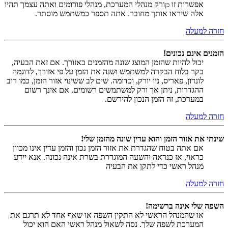
אפשרות זו
ורק מנהלי המערכת, מנהלי פורומים ואתה עצמך תהיו
כן
אלה שיראו אותך מחובר. אתה תספר כמשתמש מוסתר.
חזרה למעלה
הזמנים אינם נכונים!
יכול להיות שהזמן המוצג שונה מהזמנים באזורך. אם זאת הבעיה,
בקר בלוח הבקרה למשתמש ושנה את הזמן על פי אזורך, לדוגמה
לונדון, פאריס, ניו יורק, וכדומה. שים לב ששינוי אזור הזמן, כמו רוב
ההגדרות, ניתן אך ורק למשתמשים רשומים. אם אינך רשום
במערכת, זה הזמן הנכון להירשם.
חזרה למעלה
שינתי את אזור הזמן והוא עדין שונה מהזמן שלי!
אם אתה בטוח שהגדרת את אזור הזמן נכון והזמן עדין אינו מכוון
כראוי, אז כנראה והשעה המוגדרת בשרת אינה נכונה. אנא יידע
מנהל ראשי כדי לתקן את הבעיה
חזרה למעלה
השפה שלי אינה ברשימה!
או שהמנהל הראשי לא התקין השפה או שאף אחד לא תרגם את
המערכת לשפה שלך. נסה לשאול מנהל ראשי האם הוא יכול