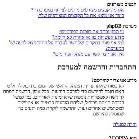
קבצים מצורפים
אלו מין קבצים מצורפים ניתנים לצירוף במערכת זו?
כיצד אני מוצא את כל הקבצים המצורפים שלי?
מערכת phpBB
מי תכנן וכתב את תוכנת הפורומים?
מדוע אפשרות כזו או אחרת לא קיימת?
למי אני פונה במקרים של חשד לעברה על החוק/ניצול לרעה של
המערכת?
איך אני יוצר קשר עם מנהל הפורומים?
התחברות והרשמה למערכת
מדוע אני צריך להירשם?
לא בטוח שאתה צריך. המנהל הראשי של המערכת יכול להחליט
האם חובה להירשם כדי לפרסם הודעות. בכל אופן, הרשמה תפתח
לך גישה לאפשרויות נוספות שלא זמינות לאורחים, כמו למשל
הגדרת תמונת פרופיל, שליחת הודעות פרטיות או אימיילים
למשתמשים אחרים ועוד. ההרשמה לוקחת כמה רגעים כך
שמומלץ להירשם.
חזרה למעלה
מהו COPPA?