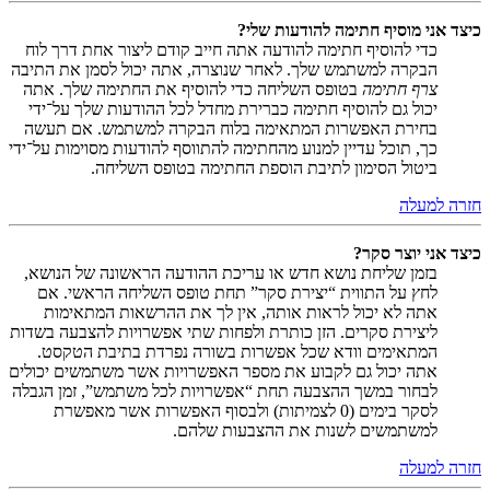
כיצד אני מוסיף חתימה להודעות שלי?
כדי להוסיף חתימה להודעה אתה חייב קודם ליצור אחת דרך לוח
הבקרה למשתמש שלך. לאחר שנוצרה, אתה יכול לסמן את התיבה
צרף חתימה
בטופס השליחה כדי להוסיף את החתימה שלך. אתה
יכול גם להוסיף חתימה כברירת מחדל לכל ההודעות שלך על־ידי
בחירת האפשרות המתאימה בלוח הבקרה למשתמש. אם תעשה
כך, תוכל עדיין למנוע מהחתימה להתווסף להודעות מסוימות על־ידי
ביטול הסימון לתיבת הוספת החתימה בטופס השליחה.
חזרה למעלה
כיצד אני יוצר סקר?
בזמן שליחת נושא חדש או עריכת ההודעה הראשונה של הנושא,
לחץ על התווית “יצירת סקר” תחת טופס השליחה הראשי. אם
אתה לא יכול לראות אותה, אין לך את ההרשאות המתאימות
ליצירת סקרים. הזן כותרת ולפחות שתי אפשרויות להצבעה בשדות
המתאימים וודא שכל אפשרות בשורה נפרדת בתיבת הטקסט.
אתה יכול גם לקבוע את מספר האפשרויות אשר משתמשים יכולים
לבחור במשך ההצבעה תחת “אפשרויות לכל משתמש”, זמן הגבלה
לסקר בימים (0 לצמיתות) ולבסוף האפשרות אשר מאפשרת
למשתמשים לשנות את ההצבעות שלהם.
חזרה למעלה