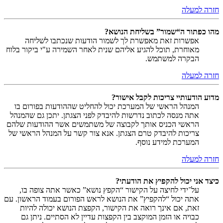
חזרה למעלה
מהו כפתור ה“שמור” בשליחת הנושא?
אפשרות זאת מאפשרת לך לשמור הודעות שנכתבו לשליחה
מאוחרת, תוכל להגיע אליהם שנית לאחר השמירה ע"י ביקור בלוח
הבקרה למשתמש.
חזרה למעלה
מדוע הודעותיי צריכות לקבל אישור?
המנהל הראשי של המערכת יכול להחליט שההודעות בפורום בו
אתה מנסה לכתוב נדרשות להיבדק לפני הצגתן. יתכן גם שהמנהל
הראשי הכניס אותך לקבוצה של משתמשים אשר ההודעות שלהם
צריכות להיבדק טרם הצגתן. אנא צור קשר על המנהל הראשי של
המערכת למידע נוסף.
חזרה למעלה
כיצד אני יכול להקפיץ את הודעתי?
על־ידי לחיצה על הקישור “הקפץ נושא” כאשר אתה צופה בו,
אתה יכול “להקפיץ” את הנושא לראש הפורום בעמוד הראשון. עם
זאת, אם אינך רואה את הקישור, הקפצת הנושא יכולה להיות
כבויה או הזמן המוקצב בין הקפצות עדיין לא הסתיים. ניתן גם