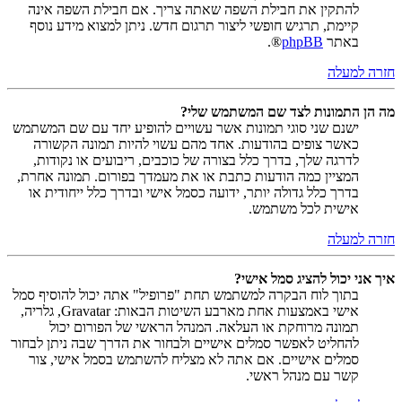
להתקין את חבילת השפה שאתה צריך. אם חבילת השפה אינה
קיימת, תרגיש חופשי ליצור תרגום חדש. ניתן למצוא מידע נוסף
באתר
phpBB
®.
חזרה למעלה
מה הן התמונות לצד שם המשתמש שלי?
ישנם שני סוגי תמונות אשר עשויים להופיע יחד עם שם המשתמש
כאשר צופים בהודעות. אחד מהם עשוי להיות תמונה הקשורה
לדרגה שלך, בדרך כלל בצורה של כוכבים, ריבועים או נקודות,
המציין כמה הודעות כתבת או את מעמדך בפורום. תמונה אחרת,
בדרך כלל גדולה יותר, ידועה כסמל אישי ובדרך כלל ייחודית או
אישית לכל משתמש.
חזרה למעלה
איך אני יכול להציג סמל אישי?
בתוך לוח הבקרה למשתמש תחת "פרופיל" אתה יכול להוסיף סמל
אישי באמצעות אחת מארבע השיטות הבאות: Gravatar, גלריה,
תמונה מרוחקת או העלאה. המנהל הראשי של הפורום יכול
להחליט לאפשר סמלים אישיים ולבחור את הדרך שבה ניתן לבחור
סמלים אישיים. אם אתה לא מצליח להשתמש בסמל אישי, צור
קשר עם מנהל ראשי.