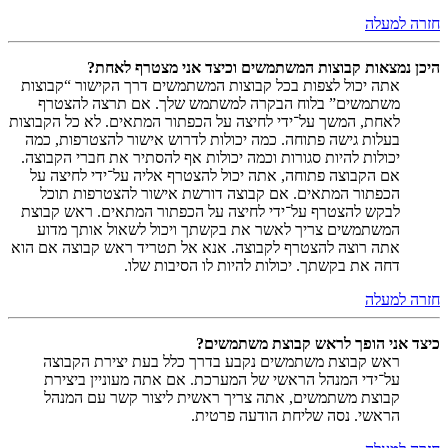
חזרה למעלה
היכן נמצאות קבוצות המשתמשים וכיצד אני מצטרף לאחת?
אתה יכול לצפות בכל קבוצות המשתמשים דרך הקישור “קבוצות
משתמשים” בלוח הבקרה למשתמש שלך. אם תרצה להצטרף
לאחת, המשך על־ידי לחיצה על הכפתור המתאים. לא כל הקבוצות
בעלות גישה פתוחה. כמה יכולות לדרוש אישור להצטרפות, כמה
יכולות להיות סגורות וכמה יכולות אף להסתיר את חברי הקבוצה.
אם הקבוצה פתוחה, אתה יכול להצטרף אליה על־ידי לחיצה על
הכפתור המתאים. אם קבוצה דורשת אישור להצטרפות תוכל
לבקש להצטרף על־ידי לחיצה על הכפתור המתאים. ראש קבוצת
המשתמשים צריך לאשר את בקשתך ויכול לשאול אותך מדוע
אתה רוצה להצטרף לקבוצה. אנא אל תטריד ראש קבוצה אם הוא
דחה את בקשתך. יכולות להיות לו הסיבות שלו.
חזרה למעלה
כיצד אני הופך לראש קבוצת משתמשים?
ראש קבוצת משתמשים נקבע בדרך כלל בעת יצירת הקבוצה
על־ידי המנהל הראשי של המערכת. אם אתה מעוניין ביצירת
קבוצת משתמשים, אתה צריך ראשית ליצור קשר עם המנהל
הראשי. נסה שליחת הודעה פרטית.