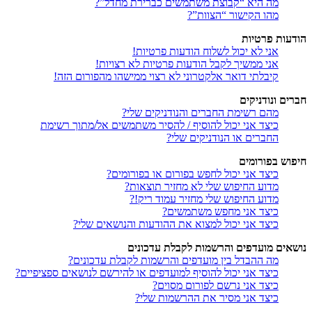
מה היא “קבוצת משתמשים כברירת מחדל”?
מהו הקישור “הצוות”?
הודעות פרטיות
אני לא יכול לשלוח הודעות פרטיות!
אני ממשיך לקבל הודעות פרטיות לא רצויות!
קיבלתי דואר אלקטרוני לא רצוי ממישהו מהפורום הזה!
חברים ונודניקים
מהם רשימת החברים והנודניקים שלי?
כיצד אני יכול להוסיף / להסיר משתמשים אל/מתוך רשימת
החברים או הנודניקים שלי?
חיפוש בפורומים
כיצד אני יכול לחפש בפורום או בפורומים?
מדוע החיפוש שלי לא מחזיר תוצאות?
מדוע החיפוש שלי מחזיר עמוד ריק!?
כיצד אני מחפש משתמשים?
כיצד אני יכול למצוא את ההודעות והנושאים שלי?
נושאים מועדפים והרשמות לקבלת עדכונים
מה ההבדל בין מועדפים והרשמות לקבלת עדכונים?
כיצד אני יכול להוסיף למועדפים או להירשם לנושאים ספציפיים?
כיצד אני נרשם לפורום מסוים?
כיצד אני מסיר את ההרשמות שלי?