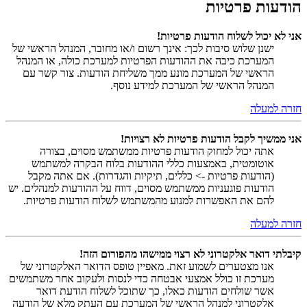
הודעות פרטיות
אני לא יכול לשלוח הודעות פרטיות!
ישנן שלוש סיבות לכך: אינך רשום ו/או מחובר, המנהל הראשי של
המערכת כיבה את ההודעות הפרטיות למערכת כולה, או המנהל
הראשי של המערכת מונע ממך משליחת הודעות. צור קשר עם
המנהל הראשי של המערכת למידע נוסף.
חזרה למעלה
אני ממשיך לקבל הודעות פרטיות לא רצויות!
אתה יכול למחוק הודעות פרטיות ממשתמש מסוים, בצורה
אוטומטית, באמצעות כללי ההודעות בלוח הבקרה למשתמש
(הודעות פרטיות -> כללים, תיקיות והגדרות). אם אתה מקבל
הודעות פוגעניות ממשתמש מסוים, דווח על ההודעות למנהלים. יש
להם את האפשרות למנוע מהמשתמש לשלוח הודעות פרטיות.
חזרה למעלה
קיבלתי דואר אלקטרוני לא רצוי ממישהו מהפורום הזה!
אנו מצטערים לשמוע זאת. מאפיין טופס הדואר האלקטרוני של
מערכת זו כולל אמצעי אבטחה כדי לנסות ולעקוב אחר משתמשים
אשר שולחים הודעות כאלו, כך שתוכל לשלוח הודעת דואר
אלקטרוני למנהל הראשי של המערכת עם העתק מלא של הודעה