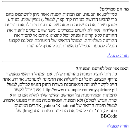
מה הם סמיילים?
סמיילים, או הבעות, הם תמונות קטנות אשר ניתן להשתמש בהם
כדי להביע הרגשה בעזרת קוד קצר, למשל :) מציין שמח, בעוד :(
מסמן עצוב. את הרשימה המלאה של ההבעות ניתן לראות בטופס
השליחה. נסה לא להגזים בסמיילים, מפני שהם יכולים להפוך את
ההודעה ללא קריאה ומנהל יכול להוציא אותם או להסיר את
ההודעה בשלמותה. המנהל הראשי של המערכת יכול גם לקבוע
הגבלה למספר הסמיילים אשר תוכל להוסיף להודעות.
חזרה למעלה
האם אני יכול לפרסם תמונות?
כן, ניתן להציג תמונות בהודעות שלך. אם המנהל הראשי מאפשר
צירוף קבצים, תוכל גם להעלות את התמונה למערכת. אחרת, אתה
חייב לקשר לתמונה המאוחסנת בשרת רחוק הנגיש לכולם, למשל
http://www.example.com/my-picture.gif. אינך יכול לקשר
לתמונות המאוחסנות על המחשב האישי שלך (אלא אם כן הוא
שרת הנגיש לכולם) ולא תמונות המאוחסנות מאחורי מנגנוני אימות,
למשל תיבות הדואר של hotmail או yahoo, אתרים המוגנים
בססמה, וכד'. כדי להציג את התמונה בעזרת התג [img] של
BBCode.
חזרה למעלה