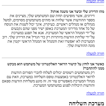
חזרה למעלה
מהו הדירוג שלי וכיצד אני משנה אותו?
דירוגים, אשר מופיעים תחת שם המשתמש שלך, מציינים את
מספר ההודעות אשר שלחת או מזהים משתמשים מסוימים, למשל
מנהלים או מנהלים ראשיים. כעיקרון, אינך יכול לשנות את הנוסח
של כל אחד מדירוגי המערכת באופן ישיר מפני שהם נקבעים
על־ידי המנהל הראשי של המערכת. אנא אל תפגע במערכת
על־ידי שליחת הודעות מיותרות רק כדי הגדיל את הדירוג שלך. רוב
המערכות לא יאפשרו זאת והמנהל או המנהל הראשי יקטין את
מונה ההודעות שלך.
חזרה למעלה
כאשר אני לוחץ על קישור הדואר האלקטרוני של משתמש הוא מבקש
ממני להתחבר?
רק משתמשים רשומים יכולים לשלוח לחברי הפורום הודעות
לדואר האלקטרוני באמצעות טופס השליחה במערכת, וזאת עם
מנהלי המערכת מאפשרים עזר זה. זה מונע משליחת הודעות ספאם
והודעות היכולות לפגוע במשתמשי המערכת.
חזרה למעלה
מערכת השליחה