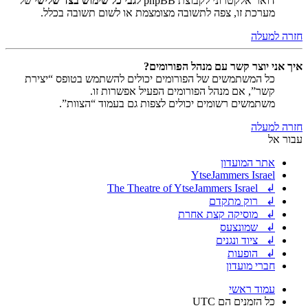
דואר אלקטרוני לקבוצת phpBB
לגבי כל שימוש בצד שלישי
של
מערכת זו, צפה לתשובה מצומצמת או לשום תשובה בכלל.
חזרה למעלה
איך אני יוצר קשר עם מנהל הפורומים?
כל המשתמשים של הפורומים יכולים להשתמש בטופס “יצירת
קשר”, אם מנהל הפורומים הפעיל אפשרות זו.
משתמשים רשומים יכולים לצפות גם בעמוד “הצוות”.
חזרה למעלה
עבור אל
אתר המועדון
YtseJammers Israel
↲ The Theatre of YtseJammers Israel
↲ רוק מתקדם
↲ מוסיקה קצת אחרת
↲ שמונצעס
↲ ציוד ונגנים
↲ הופעות
חברי מועדון
עמוד ראשי
כל הזמנים הם
UTC