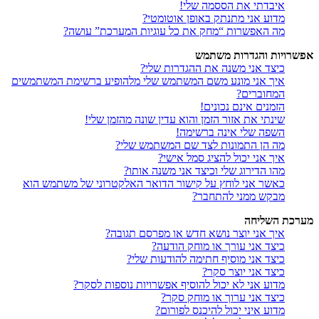
איבדתי את הססמה שלי!
מדוע אני מתנתק באופן אוטומטי?
מה האפשרות “מחק את כל עוגיות המערכת” עושה?
אפשרויות והגדרות משתמש
כיצד אני משנה את ההגדרות שלי?
איך אני מונע משם המשתמש שלי מלהופיע ברשימת המשתמשים
המחוברים?
הזמנים אינם נכונים!
שינתי את אזור הזמן והוא עדין שונה מהזמן שלי!
השפה שלי אינה ברשימה!
מה הן התמונות לצד שם המשתמש שלי?
איך אני יכול להציג סמל אישי?
מהו הדירוג שלי וכיצד אני משנה אותו?
כאשר אני לוחץ על קישור הדואר האלקטרוני של משתמש הוא
מבקש ממני להתחבר?
מערכת השליחה
איך אני יוצר נושא חדש או מפרסם תגובה?
כיצד אני עורך או מוחק הודעה?
כיצד אני מוסיף חתימה להודעות שלי?
כיצד אני יוצר סקר?
מדוע אני לא יכול להוסיף אפשרויות נוספות לסקר?
כיצד אני ערוך או מוחק סקר?
מדוע איני יכול להיכנס לפורום?