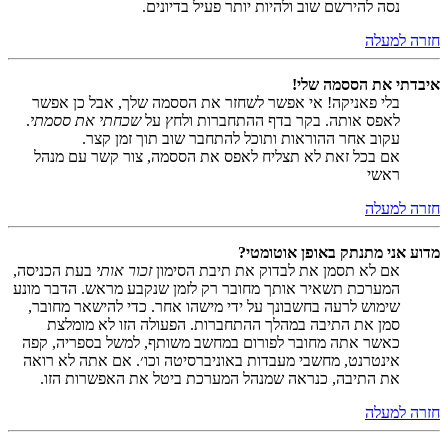
נסה להירשם שוב ולהיות יותר פעיל בדיונים.
חזרה למעלה
איבדתי את הססמה שלי!
בלי פאניקה! אי אפשר לשחזר את הססמה שלך, אבל כן אפשר
לאפס אותה. בקר בדף ההתחברות ולחץ על
שכחתי את ססמתי
.
עקוב אחר ההוראות ותוכל להתחבר שוב תוך זמן קצר.
אם בכל זאת לא תצליח לאפס את הססמה, צור קשר עם מנהל
ראשי
חזרה למעלה
מדוע אני מתנתק באופן אוטומטי?
אם לא תסמן את לבדוק את תיבת הסימון
זכור אותי
בעת הכניסה,
המערכת תשאיר אותך מחובר רק לזמן שנקבע מראש. הדבר מונע
שימוש לרעה בחשבונך על ידי מישהו אחר. כדי להישאר מחובר,
סמן את התיבה במהלך ההתחברות. הפעולה הזו לא מומלצת
כאשר אתה מחובר לפורום במחשב משותף, למשל בספריה, קפה
אינטרנט, מחשבי מעבדות באוניברסיטה וכו׳. אם אתה לא רואה
את התיבה, כנראה שמנהל המערכת ביטל את האפשרות הזו.
חזרה למעלה