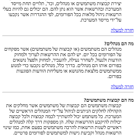
יצירת קבוצות משתמשים או מנהלים, וכד', תלויים תחת מייסד
המערכת ובהרשאות אשר הוא נתן להם. הם יכולים גם להיות בעלי
הרשאות ניהול מלאות בכל הפורומים, לפי ההגדרות אשר נקבעו
על־ידי מייסד המערכת.
חזרה למעלה
מה הם מנהלים?
מנהלים הם משתמשים (או קבוצות של משתמשים) אשר מפקחים
על הפורומים בכל יום. יש להם את ההרשאות לערוך ולמחוק
הודעות ולנעול, לשחרר נעילה, להעביר, למחוק ולפצל נושאים
בפורום אותו הם מנהלים. בדרך כלל, מנהלים נקבעו כדי למנוע
ממשתמשים מלצאת מהנושא או משליחת הודעות הפוגעות
בפורום.
חזרה למעלה
מה הם קבוצות משתמשים?
קבוצות משתמשים הם קבוצות של משתמשים אשר מחלקים את
הקהילה לחלקים הניתנים לניהול על־ידי המנהלים הראשיים של
המערכת. כל משתמש יכול להשתייך לכמה קבוצות ולכל קבוצה
יכולות להיקבע ההרשאות שלה. הן מספקות דרך קלה למנהלים
ראשיים לשנות הרשאות להרבה משתמשים בפעם אחת, כמו שינוי
הרשאות מנהל וקביעת גישות למשתמשים לפורומים פרטיים.