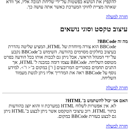
להקפיץ את הנושא בפשטות על־ידי שליחת תגובה אליו, אך וודא
שאתה מציית לחוקי המערכת כאשר אתה עושה כך.
חזרה למעלה
עיצוב טקסט וסוגי נושאים
מה זה BBCode?
BBCode הוא צורה מיוחדת של HTML, המציע שליטה נהדרת
בעיצוב בחלקים מסוימים בהודעה. השימוש ב־BBCode נקבע
על־ידי המנהל הראשי, אבל ניתן גם לכבות אותו בכל הודעה בפרט
מטופס השליחה. BBCode עצמו דומה במבנה ל־HTML, אך
התגים תחמים בסוגריים המרובעים [ ו־] במקום ב־< ו־>. למידע
נוסף על BBCode ראה את המדריך אליו ניתן לגשת מעמוד
השליחה.
חזרה למעלה
האם אני יכול להשתמש ב־HTML?
לא. אין אפשרות לשלוח HTML במערכת זו והוא יוצג בהודעות
בתור HTML. רוב עיצובי הטקסט אשר ניתן לבצע ב־HTML ניתן
גם לבצע בעזרת BBCode במקום.
חזרה למעלה