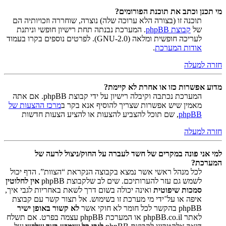
מי תכנן וכתב את תוכנת הפורומים?
תוכנה זו (בצורה הלא ערוכה שלה) נוצרה, שוחררה וזכויותיה הם
של
קבוצת phpBB
. המערכת נבנתה תחת רישיון חופשי וניתנת
לעריכה חופשית ומלאה (GNU-2.0). לפרטים נוספים בקרו בעמוד
אודות המערכת
.
חזרה למעלה
מדוע אפשרות כזו או אחרת לא קיימת?
המערכת נכתבה וקיבלה רישיון על ידי קבוצת phpBB. אם אתה
מאמין שיש אפשרות שצריך להוסיף אנא בקר ב
מרכז ההצעות של
phpBB
, שם תוכל להצביע להצעות או להציע הצעות חדשות
חזרה למעלה
למי אני פונה במקרים של חשד לעברה על החוק/ניצול לרעה של
המערכת?
לכל מנהל ראשי אשר נמצא בקבוצה הנקראת “הצוות”. הדף יכול
לשמש גם עזר להערותיכם. שים לב שלקבוצת phpBB
אין לחלוטין
סמכות שיפוטית
ואינה יכולה בשום דרך לשאת באחריות לגבי איך,
איפה או על־ידי מי מערכת זו בשימוש. אל תצור קשר עם קבוצת
phpBB בהקשר לכל חומר לא חוקי אשר
לא קשור באופן ישיר
לאתר phpBB.co.il או המערכת phpBB עצמה בפרט. אם תשלח