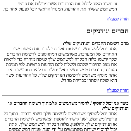
זו. חשוב מאוד לכלול את הכותרות אשר מכילות את פרטי
המשתמש ששלח את ההודעה. המנהל הראשי יוכל לפעול אחר כך.
חזרה למעלה
חברים ונודניקים
מהם רשימת החברים והנודניקים שלי?
אתה יכול להשתמש ברשימות אלו כדי לסדר את המשתמשים
האחרים של המערכת. משתמשים המתווספים לרשימת החברים
שלך ירשמו בלוח הבקרה למשתמש שלך לגישה מהירה כדי לראות
את מצב החיבור שלהם ולשלוח להם הודעות פרטיות. לפי תמיכת
הערכה, הודעות ממשתמשים אלו יכולות גם להיות מודגשות. אם
אתה מוסיף משתמש לרשימת הנודניקים שלך, כל ההודעות אשר
הוא שולח יוסתרו כברירת מחדל.
חזרה למעלה
כיצד אני יכול להוסיף / להסיר משתמשים אל/מתוך רשימת החברים או
הנודניקים שלי?
אתה יכול להוסיף משתמשים לרשימה שלך בשתי דרכים. בתוך כל
פרופיל משתמש, ישנו קישור להוספת המשתמש לרשימת החברים
או הנודניקים שלך. לחלופין, מלוח הבקרה למשתמש שלך, אתה
יכול להוסיף ישירות משתמשים על־ידי הזנת שמות המשתמשים