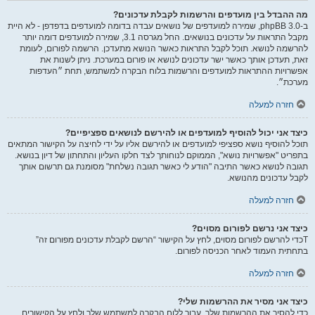
מה ההבדל בין מועדפים והרשמות לקבלת עדכונים?
ב-phpBB 3.0, שמירה למועדפים של נושאים עבדה בדומה למועדפים בדפדפן - לא היית
מקבל התראות על עדכונים בנושאים. החל מגרסה 3.1, שמירה למועדפים דומה יותר
להרשמה לנושא. תוכל לקבל התראות כאשר הנושא מתעדכן. הרשמה לפורום, לעומת
זאת, תעדכן אותך כאשר ישר עדכונים לנושא או פורום במערכת. ניתן לשנות את
אפשרויות ההתראות למועדפים והרשמות בלוח הבקרה למשתמש, תחת ״העדפות
מערכת״.
חזרה למעלה
כיצד אני יכול להוסיף למועדפים או להירשם לנושאים ספציפיים?
תוכל להוסיף נושא ספציפי למועדפים או להירשם אליו על ידי לחיצה על הקישור המתאים
בתפריט "אפשרויות נושא", הממוקם לנוחותך לצד חלקו העליון והתחתון של דיון בנושא.
תגובה לנושא כאשר התיבה "הודע לי כאשר תגובה נשלחת" מסומנת גם תרשום אותך
לקבל עדכונים מהנושא.
חזרה למעלה
כיצד אני נרשם לפורום מסוים?
Tכדי להרשם לפורום מסוים, לחץ על הקישור “הרשם לקבלת עדכונים מפורום זה”
בתחתית העמוד לאחר הכניסה לפורום.
חזרה למעלה
כיצד אני מסיר את ההרשמות שלי?
כדי להסיר את ההרשמות שלך, עבור ללוח הבקרה למשתמש שלך ולחץ על הקישורים