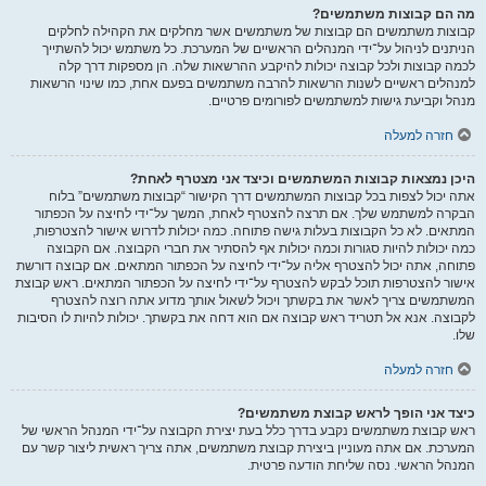
מה הם קבוצות משתמשים?
קבוצות משתמשים הם קבוצות של משתמשים אשר מחלקים את הקהילה לחלקים
הניתנים לניהול על־ידי המנהלים הראשיים של המערכת. כל משתמש יכול להשתייך
לכמה קבוצות ולכל קבוצה יכולות להיקבע ההרשאות שלה. הן מספקות דרך קלה
למנהלים ראשיים לשנות הרשאות להרבה משתמשים בפעם אחת, כמו שינוי הרשאות
מנהל וקביעת גישות למשתמשים לפורומים פרטיים.
חזרה למעלה
היכן נמצאות קבוצות המשתמשים וכיצד אני מצטרף לאחת?
אתה יכול לצפות בכל קבוצות המשתמשים דרך הקישור “קבוצות משתמשים” בלוח
הבקרה למשתמש שלך. אם תרצה להצטרף לאחת, המשך על־ידי לחיצה על הכפתור
המתאים. לא כל הקבוצות בעלות גישה פתוחה. כמה יכולות לדרוש אישור להצטרפות,
כמה יכולות להיות סגורות וכמה יכולות אף להסתיר את חברי הקבוצה. אם הקבוצה
פתוחה, אתה יכול להצטרף אליה על־ידי לחיצה על הכפתור המתאים. אם קבוצה דורשת
אישור להצטרפות תוכל לבקש להצטרף על־ידי לחיצה על הכפתור המתאים. ראש קבוצת
המשתמשים צריך לאשר את בקשתך ויכול לשאול אותך מדוע אתה רוצה להצטרף
לקבוצה. אנא אל תטריד ראש קבוצה אם הוא דחה את בקשתך. יכולות להיות לו הסיבות
שלו.
חזרה למעלה
כיצד אני הופך לראש קבוצת משתמשים?
ראש קבוצת משתמשים נקבע בדרך כלל בעת יצירת הקבוצה על־ידי המנהל הראשי של
המערכת. אם אתה מעוניין ביצירת קבוצת משתמשים, אתה צריך ראשית ליצור קשר עם
המנהל הראשי. נסה שליחת הודעה פרטית.