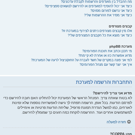
מה ההבדל בין מועדפים והרשמות לקבלת עדכונים?
כיצד אני יכול להוסיף למועדפים או להירשם לנושאים ספציפיים?
כיצד אני נרשם לפורום מסוים?
כיצד אני מסיר את ההרשמות שלי?
קבצים מצורפים
אלו מין קבצים מצורפים ניתנים לצירוף במערכת זו?
כיצד אני מוצא את כל הקבצים המצורפים שלי?
מערכת phpBB
מי תכנן וכתב את תוכנת הפורומים?
מדוע אפשרות כזו או אחרת לא קיימת?
למי אני פונה במקרים של חשד לעברה על החוק/ניצול לרעה של המערכת?
איך אני יוצר קשר עם מנהל הפורומים?
התחברות והרשמה למערכת
מדוע אני צריך להירשם?
לא בטוח שאתה צריך. המנהל הראשי של המערכת יכול להחליט האם חובה להירשם כדי
לפרסם הודעות. בכל אופן, הרשמה תפתח לך גישה לאפשרויות נוספות שלא זמינות
לאורחים, כמו למשל הגדרת תמונת פרופיל, שליחת הודעות פרטיות או אימיילים
למשתמשים אחרים ועוד. ההרשמה לוקחת כמה רגעים כך שמומלץ להירשם.
חזרה למעלה
מהו COPPA?