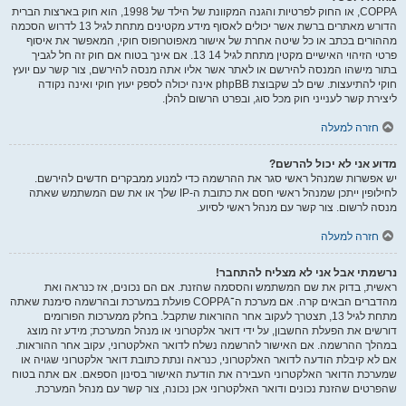
COPPA, או החוק לפרטיות והגנה המקוונת של הילד של 1998, הוא חוק בארצות הברית
הדורש מאתרים ברשת אשר יכולים לאסוף מידע מקטינים מתחת לגיל 13 לדרוש הסכמה
מההורים בכתב או כל שיטה אחרת של אישור מאפוטרופוס חוקי, המאפשר את איסוף
פרטי הזיהוי האישיים מקטין מתחת לגיל 14 13. אם אינך בטוח אם חוק זה חל לגביך
בתור מישהו המנסה להירשם או לאתר אשר אליו אתה מנסה להירשם, צור קשר עם יועץ
חוקי להתיעצות. שים לב שקבוצת phpBB אינה יכולה לספק יעוץ חוקי ואינה נקודה
ליצירת קשר לענייני חוק מכל סוג, ובפרט הרשום להלן.
חזרה למעלה
מדוע אני לא יכול להרשם?
יש אפשרות שמנהל ראשי סגר את ההרשמה כדי למנוע ממבקרים חדשים להירשם.
לחילופין ייתכן שמנהל ראשי חסם את כתובת ה-IP שלך או את שם המשתמש שאתה
מנסה לרשום. צור קשר עם מנהל ראשי לסיוע.
חזרה למעלה
נרשמתי אבל אני לא מצליח להתחבר!
ראשית, בדוק את שם המשתמש והססמה שהזנת. אם הם נכונים, אז כנראה ואת
מהדברים הבאים קרה. אם מערכת ה־COPPA פועלת במערכת ובהרשמה סימנת שאתה
מתחת לגיל 13, תצטרך לעקוב אחר ההוראות שתקבל. בחלק ממערכות הפורומים
דורשים את הפעלת החשבון, על ידי דואר אלקטרוני או מנהל המערכת; מידע זה מוצג
במהלך ההרשמה. אם האישור להרשמה נשלח לדואר האלקטרוני, עקוב אחר ההוראות.
אם לא קיבלת הודעה לדואר האלקטרוני, כנראה ונתת כתובת דואר אלקטרוני שגויה או
שמערכת הדואר האלקטרוני העבירה את הודעת האישור בסינון הספאם. אם אתה בטוח
שהפרטים שהזנת נכונים ודואר האלקטרוני אכן נכונה, צור קשר עם מנהל המערכת.