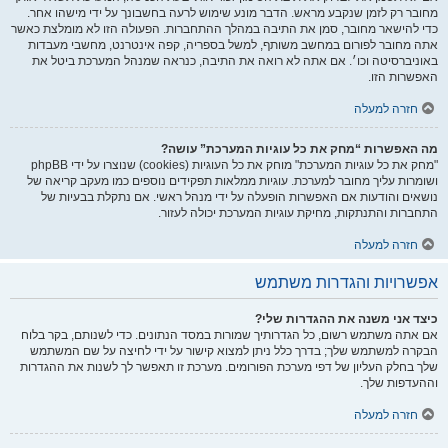
מחובר רק לזמן שנקבע מראש. הדבר מונע שימוש לרעה בחשבונך על ידי מישהו אחר.
כדי להישאר מחובר, סמן את התיבה במהלך ההתחברות. הפעולה הזו לא מומלצת כאשר
אתה מחובר לפורום במחשב משותף, למשל בספריה, קפה אינטרנט, מחשבי מעבדות
באוניברסיטה וכו׳. אם אתה לא רואה את התיבה, כנראה שמנהל המערכת ביטל את
האפשרות הזו.
חזרה למעלה
מה האפשרות “מחק את כל עוגיות המערכת” עושה?
"מחק את כל עוגיות המערכת" מוחק את כל העוגיות (cookies) שנוצרו על ידי phpBB
ושומרות עליך מחובר למערכת. עוגיות ממלאות תפקידים נוספים כמו מעקב קריאה של
נושאים והודעות אם האפשרות הופעלה על ידי מנהל ראשי. אם נתקלת בבעיות של
התחברות והתנתקות, מחיקת עוגיות המערכת יכולה לעזור.
חזרה למעלה
אפשרויות והגדרות משתמש
כיצד אני משנה את ההגדרות שלי?
אם אתה משתמש רשום, כל הגדרותיך שמורות במסד הנתונים. כדי לשנותם, בקר בלוח
הבקרה למשתמש שלך; בדרך כלל ניתן למצוא קישור על ידי לחיצה על שם המשתמש
שלך בחלק העליון של דפי מערכת הפורומים. מערכת זו תאפשר לך לשנות את ההגדרות
וההעדפות שלך.
חזרה למעלה