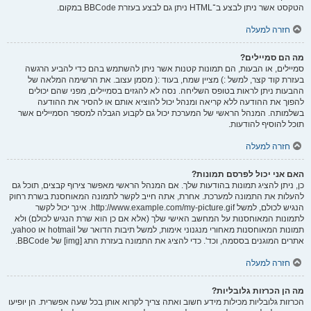
הטקסט אשר ניתן לבצע ב־HTML ניתן גם לבצע בעזרת BBCode במקום.
חזרה למעלה
מה הם סמיילים?
סמיילים, או הבעות, הם תמונות קטנות אשר ניתן להשתמש בהם כדי להביע הרגשה
בעזרת קוד קצר, למשל :) מציין שמח, בעוד :( מסמן עצוב. את הרשימה המלאה של
ההבעות ניתן לראות בטופס השליחה. נסה לא להגזים בסמיילים, מפני שהם יכולים
להפוך את ההודעה ללא קריאה ומנהל יכול להוציא אותם או להסיר את ההודעה
בשלמותה. המנהל הראשי של המערכת יכול גם לקבוע הגבלה למספר הסמיילים אשר
תוכל להוסיף להודעות.
חזרה למעלה
האם אני יכול לפרסם תמונות?
כן, ניתן להציג תמונות בהודעות שלך. אם המנהל הראשי מאפשר צירוף קבצים, תוכל גם
להעלות את התמונה למערכת. אחרת, אתה חייב לקשר לתמונה המאוחסנת בשרת רחוק
הנגיש לכולם, למשל http://www.example.com/my-picture.gif. אינך יכול לקשר
לתמונות המאוחסנות על המחשב האישי שלך (אלא אם כן הוא שרת הנגיש לכולם) ולא
תמונות המאוחסנות מאחורי מנגנוני אימות, למשל תיבות הדואר של hotmail או yahoo,
אתרים המוגנים בססמה, וכד'. כדי להציג את התמונה בעזרת התג [img] של BBCode.
חזרה למעלה
מה הן הכרזות גלובליות?
הכרזות גלובליות מכילות מידע חשוב ואתה צריך לקרוא אותן בכל שעה אפשרית. הן יופיעו