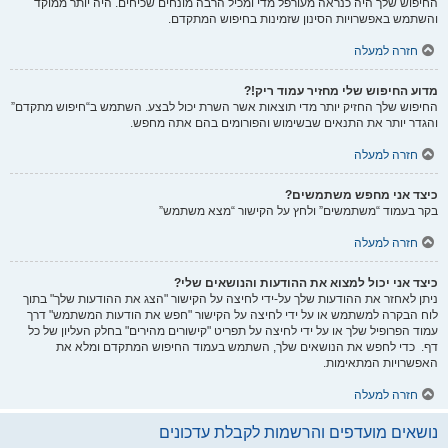
החיפוש שלך היה כנראה מעורפל מדי ומכיל הרבה מונחים שכיחים. היה יותר ממוקד
והשתמש באפשרויות הסינון שזמינות בחיפוש המתקדם.
חזרה למעלה
מדוע החיפוש שלי מחזיר עמוד ריק!?
החיפוש שלך החזיק יותר מדי תוצאות אשר השרת יכול לבצע. השתמש ב“חיפוש מתקדם”
והגדר יותר את התנאים שבשימוש והפורומים בהם אתה מחפש.
חזרה למעלה
כיצד אני מחפש משתמשים?
בקר בעמוד “משתמשים” ולחץ על הקישור “מצא משתמש”
חזרה למעלה
כיצד אני יכול למצוא את ההודעות והנושאים שלי?
ניתן לאחזר את ההודעות שלך על-ידי לחיצה על הקישור "הצג את ההודעות שלך" בתוך
לוח הבקרה למשתמש או על ידי לחיצה על הקישור "חפש את הודעות המשתמש" דרך
עמוד הפרופיל שלך או על ידי לחיצה על תפריט "קישורים מהירים" בחלק העליון של כל
דף. כדי לחפש את הנושאים שלך, השתמש בעמוד החיפוש המתקדם ומלא את
האפשרויות המתאימות.
חזרה למעלה
נושאים מועדפים והרשמות לקבלת עדכונים