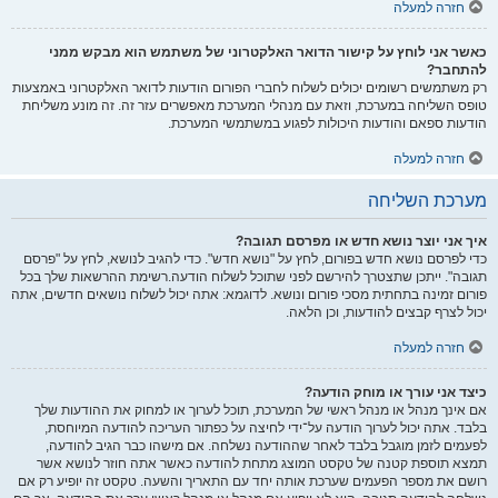
חזרה למעלה
כאשר אני לוחץ על קישור הדואר האלקטרוני של משתמש הוא מבקש ממני
להתחבר?
רק משתמשים רשומים יכולים לשלוח לחברי הפורום הודעות לדואר האלקטרוני באמצעות
טופס השליחה במערכת, וזאת עם מנהלי המערכת מאפשרים עזר זה. זה מונע משליחת
הודעות ספאם והודעות היכולות לפגוע במשתמשי המערכת.
חזרה למעלה
מערכת השליחה
איך אני יוצר נושא חדש או מפרסם תגובה?
כדי לפרסם נושא חדש בפורום, לחץ על "נושא חדש". כדי להגיב לנושא, לחץ על "פרסם
תגובה". ייתכן שתצטרך להירשם לפני שתוכל לשלוח הודעה.רשימת ההרשאות שלך בכל
פורום זמינה בתחתית מסכי פורום ונושא. לדוגמא: אתה יכול לשלוח נושאים חדשים, אתה
יכול לצרף קבצים להודעות, וכן הלאה.
חזרה למעלה
כיצד אני עורך או מוחק הודעה?
אם אינך מנהל או מנהל ראשי של המערכת, תוכל לערוך או למחוק את ההודעות שלך
בלבד. אתה יכול לערוך הודעה על־ידי לחיצה על כפתור העריכה להודעה המיוחסת,
לפעמים לזמן מוגבל בלבד לאחר שההודעה נשלחה. אם מישהו כבר הגיב להודעה,
תמצא תוספת קטנה של טקסט המוצג מתחת להודעה כאשר אתה חוזר לנושא אשר
רושם את מספר הפעמים שערכת אותה יחד עם התאריך והשעה. טקסט זה יופיע רק אם