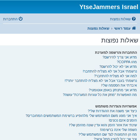
YtseJammers Israel
שאלות נפוצות
התחברות
עמוד ראשי
שאלות נפוצות
שאלות נפוצות
התחברות והרשמה למערכת
מדוע אני צריך להירשם?
מהו COPPA?
מדוע אני לא יכול להרשם?
נרשמתי אבל אני לא מצליח להתחבר!
למה אני לא מצליח להתחבר?
נרשמתי בעבר אבל אני לא מצליח להתחבר יותר?!
איבדתי את הססמה שלי!
מדוע אני מתנתק באופן אוטומטי?
מה האפשרות “מחק את כל עוגיות המערכת” עושה?
אפשרויות והגדרות משתמש
כיצד אני משנה את ההגדרות שלי?
איך אני מונע משם המשתמש שלי מלהופיע ברשימת המשתמשים המחוברים?
הזמנים אינם נכונים!
שינתי את אזור הזמן והוא עדין שונה מהזמן שלי!
השפה שלי אינה ברשימה!
מה הן התמונות לצד שם המשתמש שלי?
איך אני יכול להציג סמל אישי?