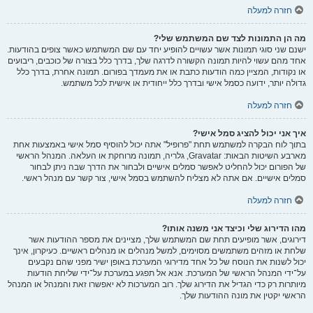
חזרה למעלה
מה הן התמונות לצד שם המשתמש שלי?
ישנם שני סוגי תמונות אשר עשויים להופיע יחד עם שם המשתמש כאשר צופים בהודעות.
אחד מהם עשוי להיות תמונה הקשורה לדרגה שלך, בדרך כלל בצורה של כוכבים, ריבועים
או נקודות, המציין כמה הודעות כתבת או את מעמדך בפורום. תמונה אחרת, בדרך כלל
גדולה יותר, ידועה כסמל אישי ובדרך כלל ייחודית או אישית לכל משתמש.
חזרה למעלה
איך אני יכול להציג סמל אישי?
בתוך לוח הבקרה למשתמש תחת "פרופיל" אתה יכול להוסיף סמל אישי באמצעות אחת
מארבע השיטות הבאות: Gravatar, גלריה, תמונה מרוחקת או העלאה. המנהל הראשי
של הפורום יכול להחליט לאפשר סמלים אישיים ולבחור את הדרך שבה ניתן לבחור
סמלים אישיים. אם אתה לא מצליח להשתמש בסמל אישי, צור קשר עם מנהל ראשי.
חזרה למעלה
מהו הדירוג שלי וכיצד אני משנה אותו?
דירוגים, אשר מופיעים תחת שם המשתמש שלך, מציינים את מספר ההודעות אשר
שלחת או מזהים משתמשים מסוימים, למשל מנהלים או מנהלים ראשיים. כעיקרון, אינך
יכול לשנות את הנוסח של כל אחד מדירוגי המערכת באופן ישיר מפני שהם נקבעים
על־ידי המנהל הראשי של המערכת. אנא אל תפגע במערכת על־ידי שליחת הודעות
מיותרות רק כדי הגדיל את הדירוג שלך. רוב המערכות לא יאפשרו זאת והמנהל או המנהל
הראשי יקטין את מונה ההודעות שלך.