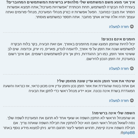
איך אני מונע משם המשתמש שלי מלהופיע ברשימת המשתמשים המחוברים?
בעזרת לוח הבקרה למשתמש, תחת הכותרת “אפשרויות מערכת”,אתה תמצא אפשרות
הסתר את מצבי כמחובר
. הפעל אפשרות זו
כן
ורק מנהלי המערכת, מנהלי פורומים ואתה
עצמך תהיו אלה שיראו אותך מחובר. אתה תספר כמשתמש מוסתר.
חזרה למעלה
הזמנים אינם נכונים!
יכול להיות שהזמן המוצג שונה מהזמנים באזורך. אם זאת הבעיה, בקר בלוח הבקרה
למשתמש ושנה את הזמן על פי אזורך, לדוגמה לונדון, פאריס, ניו יורק, וכדומה. שים לב
ששינוי אזור הזמן, כמו רוב ההגדרות, ניתן אך ורק למשתמשים רשומים. אם אינך רשום
במערכת, זה הזמן הנכון להירשם.
חזרה למעלה
שינתי את אזור הזמן והוא עדין שונה מהזמן שלי!
אם אתה בטוח שהגדרת את אזור הזמן נכון והזמן עדין אינו מכוון כראוי, אז כנראה והשעה
המוגדרת בשרת אינה נכונה. אנא יידע מנהל ראשי כדי לתקן את הבעיה
חזרה למעלה
השפה שלי אינה ברשימה!
או שהמנהל הראשי לא התקין השפה או שאף אחד לא תרגם את המערכת לשפה שלך.
נסה לשאול מנהל ראשי האם הוא יכול להתקין את חבילת השפה שאתה צריך. אם
חבילת השפה אינה קיימת, תרגיש חופשי ליצור תרגום חדש. ניתן למצוא מידע נוסף באתר
®.
phpBB