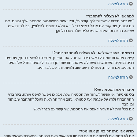
חזרה למעלה
למה אני לא מצליח להתחבר?
Tיש כמה סיבות אפשריות לכך. קודם כל, ודא ששם המשתמש והססמה שלך נכונים. אם
הם נכונים, צור קשר עם מנהל ראשי כדי לוודא שלא נחסמת. לחילופין, יכול להיות שיש
שגיאה בהגדרות האתר שהמנהלים שלו יצטרכו לתקן.
חזרה למעלה
נרשמתי בעבר אבל אני לא מצליח להתחבר יותר?!
קיימת אפשרות שמנהל ראשי כיבה או מחק את חשבונך מסיבה כלשהי. בנוסף, פורומים
רבים מוחקים משתמשים אשר לא פירסמו הודעות זמן רב כדי לצמצם בגודל של בסיס
הנתונים. אם זה קרה, נסה להירשם שוב ולהיות יותר פעיל בדיונים.
חזרה למעלה
איבדתי את הססמה שלי!
בלי פאניקה! אי אפשר לשחזר את הססמה שלך, אבל כן אפשר לאפס אותה. בקר בדף
ההתחברות ולחץ על
שכחתי את ססמתי
. עקוב אחר ההוראות ותוכל להתחבר שוב תוך
זמן קצר.
אם בכל זאת לא תצליח לאפס את הססמה, צור קשר עם מנהל ראשי
חזרה למעלה
מדוע אני מתנתק באופן אוטומטי?
אם לא תסמן את לבדוק את תיבת הסימון
זכור אותי
בעת הכניסה, המערכת תשאיר אותך