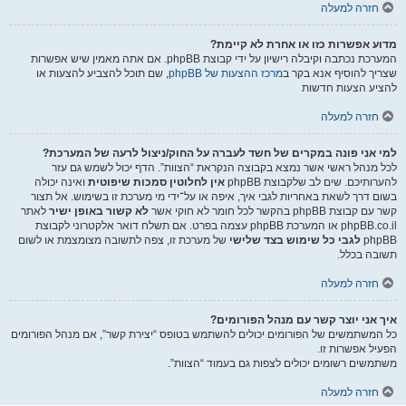
חזרה למעלה
מדוע אפשרות כזו או אחרת לא קיימת?
המערכת נכתבה וקיבלה רישיון על ידי קבוצת phpBB. אם אתה מאמין שיש אפשרות
שצריך להוסיף אנא בקר ב
מרכז ההצעות של phpBB
, שם תוכל להצביע להצעות או
להציע הצעות חדשות
חזרה למעלה
למי אני פונה במקרים של חשד לעברה על החוק/ניצול לרעה של המערכת?
לכל מנהל ראשי אשר נמצא בקבוצה הנקראת “הצוות”. הדף יכול לשמש גם עזר
להערותיכם. שים לב שלקבוצת phpBB
אין לחלוטין סמכות שיפוטית
ואינה יכולה
בשום דרך לשאת באחריות לגבי איך, איפה או על־ידי מי מערכת זו בשימוש. אל תצור
קשר עם קבוצת phpBB בהקשר לכל חומר לא חוקי אשר
לא קשור באופן ישיר
לאתר
phpBB.co.il או המערכת phpBB עצמה בפרט. אם תשלח דואר אלקטרוני לקבוצת
phpBB
לגבי כל שימוש בצד שלישי
של מערכת זו, צפה לתשובה מצומצמת או לשום
תשובה בכלל.
חזרה למעלה
איך אני יוצר קשר עם מנהל הפורומים?
כל המשתמשים של הפורומים יכולים להשתמש בטופס “יצירת קשר”, אם מנהל הפורומים
הפעיל אפשרות זו.
משתמשים רשומים יכולים לצפות גם בעמוד “הצוות”.
חזרה למעלה