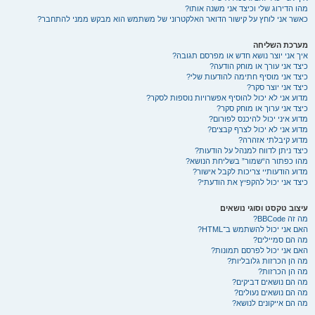
מהו הדירוג שלי וכיצד אני משנה אותו?
כאשר אני לוחץ על קישור הדואר האלקטרוני של משתמש הוא מבקש ממני להתחבר?
מערכת השליחה
איך אני יוצר נושא חדש או מפרסם תגובה?
כיצד אני עורך או מוחק הודעה?
כיצד אני מוסיף חתימה להודעות שלי?
כיצד אני יוצר סקר?
מדוע אני לא יכול להוסיף אפשרויות נוספות לסקר?
כיצד אני ערוך או מוחק סקר?
מדוע איני יכול להיכנס לפורום?
מדוע אני לא יכול לצרף קבצים?
מדוע קיבלתי אזהרה?
כיצד ניתן לדווח למנהל על הודעות?
מהו כפתור ה“שמור” בשליחת הנושא?
מדוע הודעותיי צריכות לקבל אישור?
כיצד אני יכול להקפיץ את הודעתי?
עיצוב טקסט וסוגי נושאים
מה זה BBCode?
האם אני יכול להשתמש ב־HTML?
מה הם סמיילים?
האם אני יכול לפרסם תמונות?
מה הן הכרזות גלובליות?
מה הן הכרזות?
מה הם נושאים דביקים?
מה הם נושאים נעולים?
מה הם אייקונים לנושא?