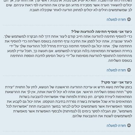
נשלחה להודעה תגובה. הוא לא יופיע אם מנהל או מנהל ראשי ערך את ההודעה, אך הם
יכולים להשאיר הערה אשר מסבירה מדוע הם ערכו את ההודעה לפי ראות עיניהם. שים
לב שמשתמשים רגילים לא יכולים למחוק הודעה לאחר שקיבלה תגובה.
חזרה למעלה
כיצד אני מוסיף חתימה להודעות שלי?
כדי להוסיף חתימה להודעה אתה חייב קודם ליצור אחת דרך לוח הבקרה למשתמש שלך.
לאחר שנוצרה, אתה יכול לסמן את התיבה
צרף חתימה
בטופס השליחה כדי להוסיף את
החתימה שלך. אתה יכול גם להוסיף חתימה כברירת מחדל לכל ההודעות שלך על־ידי
בחירת האפשרות המתאימה בלוח הבקרה למשתמש. אם תעשה כך, תוכל עדיין למנוע
מהחתימה להתווסף להודעות מסוימות על־ידי ביטול הסימון לתיבת הוספת החתימה
בטופס השליחה.
חזרה למעלה
כיצד אני יוצר סקר?
בזמן שליחת נושא חדש או עריכת ההודעה הראשונה של הנושא, לחץ על התווית “יצירת
סקר” תחת טופס השליחה הראשי. אם אתה לא יכול לראות אותה, אין לך את ההרשאות
המתאימות ליצירת סקרים. הזן כותרת ולפחות שתי אפשרויות להצבעה בשדות
המתאימים וודא שכל אפשרות בשורה נפרדת בתיבת הטקסט. אתה יכול גם לקבוע את
מספר האפשרויות אשר משתמשים יכולים לבחור במשך ההצבעה תחת “אפשרויות לכל
משתמש”, זמן הגבלה לסקר בימים (0 לצמיתות) ולבסוף האפשרות אשר מאפשרת
למשתמשים לשנות את ההצבעות שלהם.
חזרה למעלה