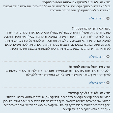
מדוע אני לא יכול להוסיף אפשרויות נוספות לסקר?
גבול האפשרויות בסקר נקבע ע"י שיקול דעתו של מנהל המערכת. אם אתה חושב שכמות
האפשרויות לא מספיקה לך, פנה למנהל המערכת.
חזרה למעלה
כיצד אני ערוך או מוחק סקר?
כמו בהודעות, רק השולח המקורי, מנהל או מנהל ראשי יכולים לערוך סקרים. כדי לערוך
סקר, לחץ כדי לערוך את ההודעה הראשונה בנושא. היא תמיד מכילה את הסקר הנקבע
לנושא. אם אף אחד לא הצביע, ניתן למחוק את הסקר או לשנות כל אחת מהאפשרויות
שלו. עם זאת, אם משתמשים כבר הצביעו בסקר, רק מנהלים או מנהלים ראשיים יכולים
לערוך או למחוק אותו. כך נמנע מאפשרויות הסקר להשתנות באמצע תקופת הסקר.
חזרה למעלה
מדוע איני יכול להיכנס לפורום?
חלק מהפורומים מוגבלים לקבוצות משתמשים מסוימות. בכדי לצפות, לקרוא, לשלוח או
לערוך אתה צריך גישות מסוימות, פנה למנהל המערכת בשביל לקבלם.
חזרה למעלה
מדוע אני לא יכול לצרף קבצים?
הרשאות צירוף קבצים נקבעות בכל פורום, לכל קבוצה, או לכל משתמש בפרט. המנהל
הראשי של המערכת יכול לא לאפשר צירוף קבצים לפורום המסוים בו אתה שולח, או יתכן
שרק קבוצות מסוימות יכולות לצרף קבצים. צור קשר עם המנהל הראשי של המערכת אם
אינך בטוח מדוע אינך יכול לצרף קבצים.