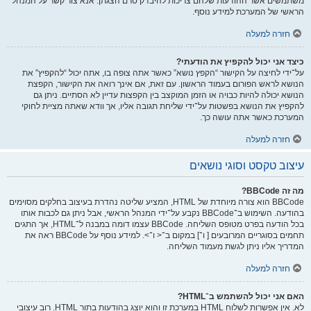
משתמשים אשר ההודעות שלהם צריכות להיבדק טרם הצגתן. אנא צור קשר על המנהל
הראשי של המערכת למידע נוסף.
חזרה למעלה
כיצד אני יכול להקפיץ את הודעתי?
על־ידי לחיצה על הקישור “הקפץ נושא” כאשר אתה צופה בו, אתה יכול “להקפיץ” את
הנושא לראש הפורום בעמוד הראשון. עם זאת, אם אינך רואה את הקישור, הקפצת
הנושא יכולה להיות כבויה או הזמן המוקצב בין הקפצות עדיין לא הסתיים. ניתן גם
להקפיץ את הנושא בפשטות על־ידי שליחת תגובה אליו, אך וודא שאתה מציית לחוקי
המערכת כאשר אתה עושה כך.
חזרה למעלה
עיצוב טקסט וסוגי נושאים
מה זה BBCode?
BBCode הוא צורה מיוחדת של HTML, המציע שליטה נהדרת בעיצוב בחלקים מסוימים
בהודעה. השימוש ב־BBCode נקבע על־ידי המנהל הראשי, אבל ניתן גם לכבות אותו
בכל הודעה בפרט מטופס השליחה. BBCode עצמו דומה במבנה ל־HTML, אך התגים
תחמים בסוגריים המרובעים [ ו־] במקום ב־< ו־>. למידע נוסף על BBCode ראה את
המדריך אליו ניתן לגשת מעמוד השליחה.
חזרה למעלה
האם אני יכול להשתמש ב־HTML?
לא. אין אפשרות לשלוח HTML במערכת זו והוא יוצג בהודעות בתור HTML. רוב עיצובי