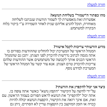
חזרה למעלה
מהו כפתור ה“שמור” בשליחת הנושא?
אפשרות זאת מאפשרת לך לשמור הודעות שנכתבו לשליחה
מאוחרת, תוכל להגיע אליהם שנית לאחר השמירה ע"י ביקור בלוח
הבקרה למשתמש.
חזרה למעלה
מדוע הודעותיי צריכות לקבל אישור?
המנהל הראשי של המערכת יכול להחליט שההודעות בפורום בו
אתה מנסה לכתוב נדרשות להיבדק לפני הצגתן. יתכן גם שהמנהל
הראשי הכניס אותך לקבוצה של משתמשים אשר ההודעות שלהם
צריכות להיבדק טרם הצגתן. אנא צור קשר על המנהל הראשי של
המערכת למידע נוסף.
חזרה למעלה
כיצד אני יכול להקפיץ את הודעתי?
על־ידי לחיצה על הקישור “הקפץ נושא” כאשר אתה צופה בו,
אתה יכול “להקפיץ” את הנושא לראש הפורום בעמוד הראשון. עם
זאת, אם אינך רואה את הקישור, הקפצת הנושא יכולה להיות
כבויה או הזמן המוקצב בין הקפצות עדיין לא הסתיים. ניתן גם