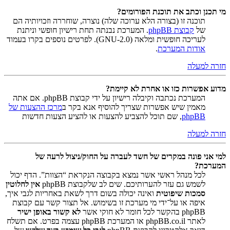
מי תכנן וכתב את תוכנת הפורומים?
תוכנה זו (בצורה הלא ערוכה שלה) נוצרה, שוחררה וזכויותיה הם
של
קבוצת phpBB
. המערכת נבנתה תחת רישיון חופשי וניתנת
לעריכה חופשית ומלאה (GNU-2.0). לפרטים נוספים בקרו בעמוד
אודות המערכת
.
חזרה למעלה
מדוע אפשרות כזו או אחרת לא קיימת?
המערכת נכתבה וקיבלה רישיון על ידי קבוצת phpBB. אם אתה
מאמין שיש אפשרות שצריך להוסיף אנא בקר ב
מרכז ההצעות של
phpBB
, שם תוכל להצביע להצעות או להציע הצעות חדשות
חזרה למעלה
למי אני פונה במקרים של חשד לעברה על החוק/ניצול לרעה של
המערכת?
לכל מנהל ראשי אשר נמצא בקבוצה הנקראת “הצוות”. הדף יכול
לשמש גם עזר להערותיכם. שים לב שלקבוצת phpBB
אין לחלוטין
סמכות שיפוטית
ואינה יכולה בשום דרך לשאת באחריות לגבי איך,
איפה או על־ידי מי מערכת זו בשימוש. אל תצור קשר עם קבוצת
phpBB בהקשר לכל חומר לא חוקי אשר
לא קשור באופן ישיר
לאתר phpBB.co.il או המערכת phpBB עצמה בפרט. אם תשלח