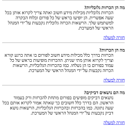
מה הן הכרזות גלובליות?
הכרזות גלובליות מכילות מידע חשוב ואתה צריך לקרוא אותן בכל
שעה אפשרית. הן יופיעו בראש של כל פורום ובלוח הבקרה
למשתמש שלך. הרשאות הכרזה גלובלית נקבעות על־ידי המנהל
הראשי של המערכת.
חזרה למעלה
מה הן הכרזות?
הכרזות בדרך כלל מכילות מידע חשוב לפורום בו אתה כרגע קורא
וצריך לקרוא אותן מתי שניתן. ההכרזות מופיעות בראש של כל
עמוד בפורום בו הן נשלחו. כמו בהכרזות הגלובליות, הרשאות
הכרזה נקבעות על־ידי המנהל הראשי של המערכת.
חזרה למעלה
מה הם נושאים דביקים?
נושאים דביקים מופיעים בפורום מתחת להכרזות ורק בעמוד
הראשון. הם בדרך כלל חשובים כך שאתה אמור לקרוא אותם בכל
שעה נתונה. כמו בהכרזות ובהכרזות הגלובליות, הרשאות נושא
דביק נקבעות על־ידי המנהל הראשי של המערכת.
חזרה למעלה