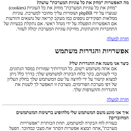
מה האפשרות “מחק את כל עוגיות המערכת” עושה?
"מחק את כל עוגיות המערכת" מוחק את כל העוגיות (cookies)
שנוצרו על ידי phpBB ושומרות עליך מחובר למערכת. עוגיות
ממלאות תפקידים נוספים כמו מעקב קריאה של נושאים והודעות
אם האפשרות הופעלה על ידי מנהל ראשי. אם נתקלת בבעיות של
התחברות והתנתקות, מחיקת עוגיות המערכת יכולה לעזור.
חזרה למעלה
אפשרויות והגדרות משתמש
כיצד אני משנה את ההגדרות שלי?
אם אתה משתמש רשום, כל הגדרותיך שמורות במסד הנתונים.
כדי לשנותם, בקר בלוח הבקרה למשתמש שלך; בדרך כלל ניתן
למצוא קישור על ידי לחיצה על שם המשתמש שלך בחלק העליון
של דפי מערכת הפורומים. מערכת זו תאפשר לך לשנות את
ההגדרות וההעדפות שלך.
חזרה למעלה
איך אני מונע משם המשתמש שלי מלהופיע ברשימת המשתמשים
המחוברים?
בעזרת לוח הבקרה למשתמש, תחת הכותרת “אפשרויות
מערכת”,אתה תמצא אפשרות
הסתר את מצבי כמחובר
. הפעל