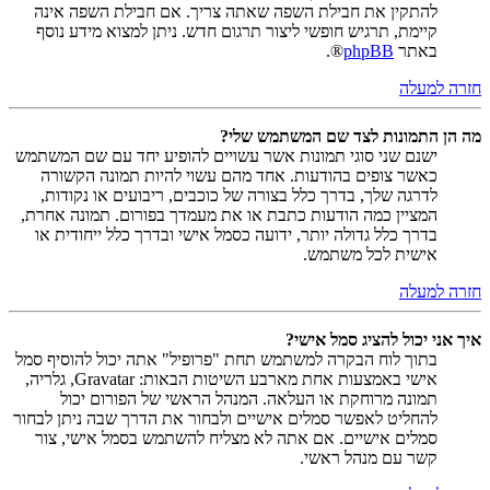
להתקין את חבילת השפה שאתה צריך. אם חבילת השפה אינה
קיימת, תרגיש חופשי ליצור תרגום חדש. ניתן למצוא מידע נוסף
באתר
phpBB
®.
חזרה למעלה
מה הן התמונות לצד שם המשתמש שלי?
ישנם שני סוגי תמונות אשר עשויים להופיע יחד עם שם המשתמש
כאשר צופים בהודעות. אחד מהם עשוי להיות תמונה הקשורה
לדרגה שלך, בדרך כלל בצורה של כוכבים, ריבועים או נקודות,
המציין כמה הודעות כתבת או את מעמדך בפורום. תמונה אחרת,
בדרך כלל גדולה יותר, ידועה כסמל אישי ובדרך כלל ייחודית או
אישית לכל משתמש.
חזרה למעלה
איך אני יכול להציג סמל אישי?
בתוך לוח הבקרה למשתמש תחת "פרופיל" אתה יכול להוסיף סמל
אישי באמצעות אחת מארבע השיטות הבאות: Gravatar, גלריה,
תמונה מרוחקת או העלאה. המנהל הראשי של הפורום יכול
להחליט לאפשר סמלים אישיים ולבחור את הדרך שבה ניתן לבחור
סמלים אישיים. אם אתה לא מצליח להשתמש בסמל אישי, צור
קשר עם מנהל ראשי.