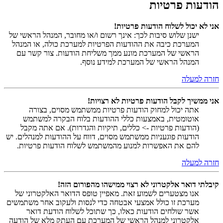
הודעות פרטיות
אני לא יכול לשלוח הודעות פרטיות!
ישנן שלוש סיבות לכך: אינך רשום ו/או מחובר, המנהל הראשי של
המערכת כיבה את ההודעות הפרטיות למערכת כולה, או המנהל
הראשי של המערכת מונע ממך משליחת הודעות. צור קשר עם
המנהל הראשי של המערכת למידע נוסף.
חזרה למעלה
אני ממשיך לקבל הודעות פרטיות לא רצויות!
אתה יכול למחוק הודעות פרטיות ממשתמש מסוים, בצורה
אוטומטית, באמצעות כללי ההודעות בלוח הבקרה למשתמש
(הודעות פרטיות -> כללים, תיקיות והגדרות). אם אתה מקבל
הודעות פוגעניות ממשתמש מסוים, דווח על ההודעות למנהלים. יש
להם את האפשרות למנוע מהמשתמש לשלוח הודעות פרטיות.
חזרה למעלה
קיבלתי דואר אלקטרוני לא רצוי ממישהו מהפורום הזה!
אנו מצטערים לשמוע זאת. מאפיין טופס הדואר האלקטרוני של
מערכת זו כולל אמצעי אבטחה כדי לנסות ולעקוב אחר משתמשים
אשר שולחים הודעות כאלו, כך שתוכל לשלוח הודעת דואר
אלקטרוני למנהל הראשי של המערכת עם העתק מלא של הודעה