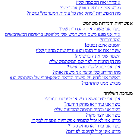
איבדתי את הססמה שלי!
מדוע אני מתנתק באופן אוטומטי?
מה האפשרות “מחק את כל עוגיות המערכת” עושה?
אפשרויות והגדרות משתמש
כיצד אני משנה את ההגדרות שלי?
איך אני מונע משם המשתמש שלי מלהופיע ברשימת המשתמשים
המחוברים?
הזמנים אינם נכונים!
שינתי את אזור הזמן והוא עדין שונה מהזמן שלי!
השפה שלי אינה ברשימה!
מה הן התמונות לצד שם המשתמש שלי?
איך אני יכול להציג סמל אישי?
מהו הדירוג שלי וכיצד אני משנה אותו?
כאשר אני לוחץ על קישור הדואר האלקטרוני של משתמש הוא
מבקש ממני להתחבר?
מערכת השליחה
איך אני יוצר נושא חדש או מפרסם תגובה?
כיצד אני עורך או מוחק הודעה?
כיצד אני מוסיף חתימה להודעות שלי?
כיצד אני יוצר סקר?
מדוע אני לא יכול להוסיף אפשרויות נוספות לסקר?
כיצד אני ערוך או מוחק סקר?
מדוע איני יכול להיכנס לפורום?