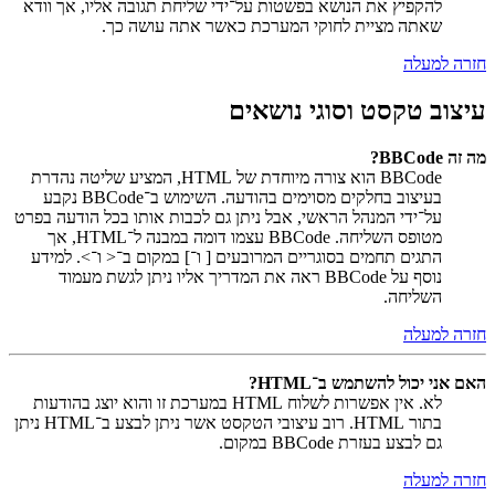
להקפיץ את הנושא בפשטות על־ידי שליחת תגובה אליו, אך וודא
שאתה מציית לחוקי המערכת כאשר אתה עושה כך.
חזרה למעלה
עיצוב טקסט וסוגי נושאים
מה זה BBCode?
BBCode הוא צורה מיוחדת של HTML, המציע שליטה נהדרת
בעיצוב בחלקים מסוימים בהודעה. השימוש ב־BBCode נקבע
על־ידי המנהל הראשי, אבל ניתן גם לכבות אותו בכל הודעה בפרט
מטופס השליחה. BBCode עצמו דומה במבנה ל־HTML, אך
התגים תחמים בסוגריים המרובעים [ ו־] במקום ב־< ו־>. למידע
נוסף על BBCode ראה את המדריך אליו ניתן לגשת מעמוד
השליחה.
חזרה למעלה
האם אני יכול להשתמש ב־HTML?
לא. אין אפשרות לשלוח HTML במערכת זו והוא יוצג בהודעות
בתור HTML. רוב עיצובי הטקסט אשר ניתן לבצע ב־HTML ניתן
גם לבצע בעזרת BBCode במקום.
חזרה למעלה