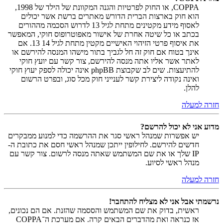
COPPA, או החוק לפרטיות והגנה המקוונת של הילד של 1998,
הוא חוק בארצות הברית הדורש מאתרים ברשת אשר יכולים
לאסוף מידע מקטינים מתחת לגיל 13 לדרוש הסכמה מההורים
בכתב או כל שיטה אחרת של אישור מאפוטרופוס חוקי, המאפשר
את איסוף פרטי הזיהוי האישיים מקטין מתחת לגיל 14 13. אם
אינך בטוח אם חוק זה חל לגביך בתור מישהו המנסה להירשם או
לאתר אשר אליו אתה מנסה להירשם, צור קשר עם יועץ חוקי
להתיעצות. שים לב שקבוצת phpBB אינה יכולה לספק יעוץ חוקי
ואינה נקודה ליצירת קשר לענייני חוק מכל סוג, ובפרט הרשום
להלן.
חזרה למעלה
מדוע אני לא יכול להרשם?
יש אפשרות שמנהל ראשי סגר את ההרשמה כדי למנוע ממבקרים
חדשים להירשם. לחילופין ייתכן שמנהל ראשי חסם את כתובת ה-
IP שלך או את שם המשתמש שאתה מנסה לרשום. צור קשר עם
מנהל ראשי לסיוע.
חזרה למעלה
נרשמתי אבל אני לא מצליח להתחבר!
ראשית, בדוק את שם המשתמש והססמה שהזנת. אם הם נכונים,
אז כנראה ואת מהדברים הבאים קרה. אם מערכת ה־COPPA