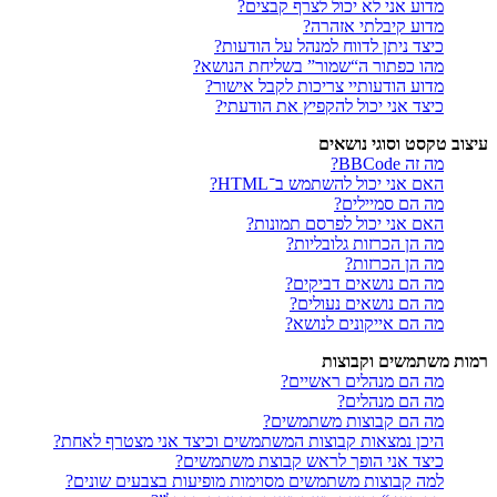
מדוע אני לא יכול לצרף קבצים?
מדוע קיבלתי אזהרה?
כיצד ניתן לדווח למנהל על הודעות?
מהו כפתור ה“שמור” בשליחת הנושא?
מדוע הודעותיי צריכות לקבל אישור?
כיצד אני יכול להקפיץ את הודעתי?
עיצוב טקסט וסוגי נושאים
מה זה BBCode?
האם אני יכול להשתמש ב־HTML?
מה הם סמיילים?
האם אני יכול לפרסם תמונות?
מה הן הכרזות גלובליות?
מה הן הכרזות?
מה הם נושאים דביקים?
מה הם נושאים נעולים?
מה הם אייקונים לנושא?
רמות משתמשים וקבוצות
מה הם מנהלים ראשיים?
מה הם מנהלים?
מה הם קבוצות משתמשים?
היכן נמצאות קבוצות המשתמשים וכיצד אני מצטרף לאחת?
כיצד אני הופך לראש קבוצת משתמשים?
למה קבוצות משתמשים מסוימות מופיעות בצבעים שונים?