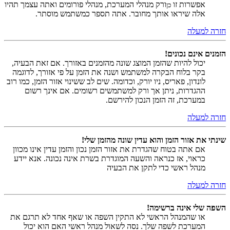
אפשרות זו
ורק מנהלי המערכת, מנהלי פורומים ואתה עצמך תהיו
כן
אלה שיראו אותך מחובר. אתה תספר כמשתמש מוסתר.
חזרה למעלה
הזמנים אינם נכונים!
יכול להיות שהזמן המוצג שונה מהזמנים באזורך. אם זאת הבעיה,
בקר בלוח הבקרה למשתמש ושנה את הזמן על פי אזורך, לדוגמה
לונדון, פאריס, ניו יורק, וכדומה. שים לב ששינוי אזור הזמן, כמו רוב
ההגדרות, ניתן אך ורק למשתמשים רשומים. אם אינך רשום
במערכת, זה הזמן הנכון להירשם.
חזרה למעלה
שינתי את אזור הזמן והוא עדין שונה מהזמן שלי!
אם אתה בטוח שהגדרת את אזור הזמן נכון והזמן עדין אינו מכוון
כראוי, אז כנראה והשעה המוגדרת בשרת אינה נכונה. אנא יידע
מנהל ראשי כדי לתקן את הבעיה
חזרה למעלה
השפה שלי אינה ברשימה!
או שהמנהל הראשי לא התקין השפה או שאף אחד לא תרגם את
המערכת לשפה שלך. נסה לשאול מנהל ראשי האם הוא יכול