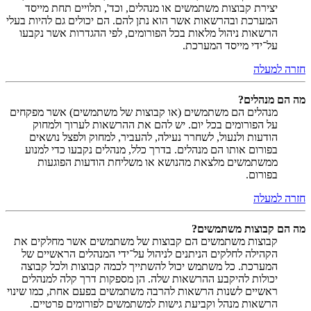
יצירת קבוצות משתמשים או מנהלים, וכד', תלויים תחת מייסד
המערכת ובהרשאות אשר הוא נתן להם. הם יכולים גם להיות בעלי
הרשאות ניהול מלאות בכל הפורומים, לפי ההגדרות אשר נקבעו
על־ידי מייסד המערכת.
חזרה למעלה
מה הם מנהלים?
מנהלים הם משתמשים (או קבוצות של משתמשים) אשר מפקחים
על הפורומים בכל יום. יש להם את ההרשאות לערוך ולמחוק
הודעות ולנעול, לשחרר נעילה, להעביר, למחוק ולפצל נושאים
בפורום אותו הם מנהלים. בדרך כלל, מנהלים נקבעו כדי למנוע
ממשתמשים מלצאת מהנושא או משליחת הודעות הפוגעות
בפורום.
חזרה למעלה
מה הם קבוצות משתמשים?
קבוצות משתמשים הם קבוצות של משתמשים אשר מחלקים את
הקהילה לחלקים הניתנים לניהול על־ידי המנהלים הראשיים של
המערכת. כל משתמש יכול להשתייך לכמה קבוצות ולכל קבוצה
יכולות להיקבע ההרשאות שלה. הן מספקות דרך קלה למנהלים
ראשיים לשנות הרשאות להרבה משתמשים בפעם אחת, כמו שינוי
הרשאות מנהל וקביעת גישות למשתמשים לפורומים פרטיים.