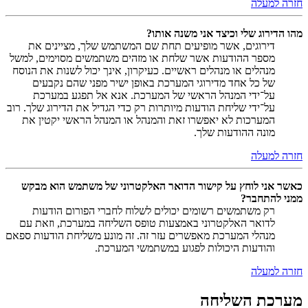
חזרה למעלה
מהו הדירוג שלי וכיצד אני משנה אותו?
דירוגים, אשר מופיעים תחת שם המשתמש שלך, מציינים את
מספר ההודעות אשר שלחת או מזהים משתמשים מסוימים, למשל
מנהלים או מנהלים ראשיים. כעיקרון, אינך יכול לשנות את הנוסח
של כל אחד מדירוגי המערכת באופן ישיר מפני שהם נקבעים
על־ידי המנהל הראשי של המערכת. אנא אל תפגע במערכת
על־ידי שליחת הודעות מיותרות רק כדי הגדיל את הדירוג שלך. רוב
המערכות לא יאפשרו זאת והמנהל או המנהל הראשי יקטין את
מונה ההודעות שלך.
חזרה למעלה
כאשר אני לוחץ על קישור הדואר האלקטרוני של משתמש הוא מבקש
ממני להתחבר?
רק משתמשים רשומים יכולים לשלוח לחברי הפורום הודעות
לדואר האלקטרוני באמצעות טופס השליחה במערכת, וזאת עם
מנהלי המערכת מאפשרים עזר זה. זה מונע משליחת הודעות ספאם
והודעות היכולות לפגוע במשתמשי המערכת.
חזרה למעלה
מערכת השליחה