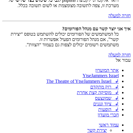
דואר אלקטרוני לקבוצת phpBB
לגבי כל שימוש בצד שלישי
של
מערכת זו, צפה לתשובה מצומצמת או לשום תשובה בכלל.
חזרה למעלה
איך אני יוצר קשר עם מנהל הפורומים?
כל המשתמשים של הפורומים יכולים להשתמש בטופס “יצירת
קשר”, אם מנהל הפורומים הפעיל אפשרות זו.
משתמשים רשומים יכולים לצפות גם בעמוד “הצוות”.
חזרה למעלה
עבור אל
אתר המועדון
YtseJammers Israel
↲ The Theatre of YtseJammers Israel
↲ רוק מתקדם
↲ מוסיקה קצת אחרת
↲ שמונצעס
↲ ציוד ונגנים
↲ הופעות
חברי מועדון
עמוד ראשי
יצירת קשר