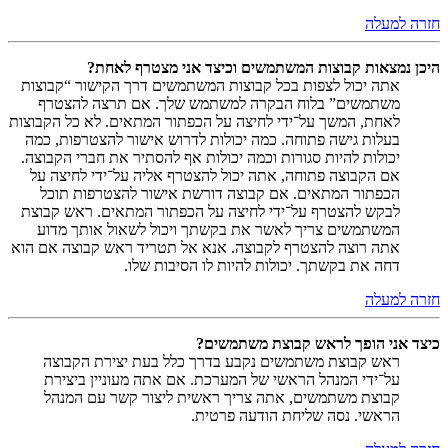
חזרה למעלה
היכן נמצאות קבוצות המשתמשים וכיצד אני מצטרף לאחת?
אתה יכול לצפות בכל קבוצות המשתמשים דרך הקישור “קבוצות
משתמשים” בלוח הבקרה למשתמש שלך. אם תרצה להצטרף
לאחת, המשך על־ידי לחיצה על הכפתור המתאים. לא כל הקבוצות
בעלות גישה פתוחה. כמה יכולות לדרוש אישור להצטרפות, כמה
יכולות להיות סגורות וכמה יכולות אף להסתיר את חברי הקבוצה.
אם הקבוצה פתוחה, אתה יכול להצטרף אליה על־ידי לחיצה על
הכפתור המתאים. אם קבוצה דורשת אישור להצטרפות תוכל
לבקש להצטרף על־ידי לחיצה על הכפתור המתאים. ראש קבוצת
המשתמשים צריך לאשר את בקשתך ויכול לשאול אותך מדוע
אתה רוצה להצטרף לקבוצה. אנא אל תטריד ראש קבוצה אם הוא
דחה את בקשתך. יכולות להיות לו הסיבות שלו.
חזרה למעלה
כיצד אני הופך לראש קבוצת משתמשים?
ראש קבוצת משתמשים נקבע בדרך כלל בעת יצירת הקבוצה
על־ידי המנהל הראשי של המערכת. אם אתה מעוניין ביצירת
קבוצת משתמשים, אתה צריך ראשית ליצור קשר עם המנהל
הראשי. נסה שליחת הודעה פרטית.