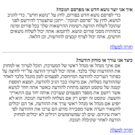
איך אני יוצר נושא חדש או מפרסם תגובה?
כדי לפרסם נושא חדש בפורום, לחץ על "נושא חדש". כדי להגיב
לנושא, לחץ על "פרסם תגובה". ייתכן שתצטרך להירשם לפני
שתוכל לשלוח הודעה.רשימת ההרשאות שלך בכל פורום זמינה
בתחתית מסכי פורום ונושא. לדוגמא: אתה יכול לשלוח נושאים
חדשים, אתה יכול לצרף קבצים להודעות, וכן הלאה.
חזרה למעלה
כיצד אני עורך או מוחק הודעה?
אם אינך מנהל או מנהל ראשי של המערכת, תוכל לערוך או למחוק
את ההודעות שלך בלבד. אתה יכול לערוך הודעה על־ידי לחיצה על
כפתור העריכה להודעה המיוחסת, לפעמים לזמן מוגבל בלבד לאחר
שההודעה נשלחה. אם מישהו כבר הגיב להודעה, תמצא תוספת
קטנה של טקסט המוצג מתחת להודעה כאשר אתה חוזר לנושא
אשר רושם את מספר הפעמים שערכת אותה יחד עם התאריך
והשעה. טקסט זה יופיע רק אם נשלחה להודעה תגובה. הוא לא
יופיע אם מנהל או מנהל ראשי ערך את ההודעה, אך הם יכולים
להשאיר הערה אשר מסבירה מדוע הם ערכו את ההודעה לפי
ראות עיניהם. שים לב שמשתמשים רגילים לא יכולים למחוק
הודעה לאחר שקיבלה תגובה.
חזרה למעלה