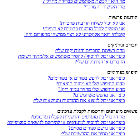
מה היא “קבוצת משתמשים כברירת מחדל”?
מהו הקישור “הצוות”?
הודעות פרטיות
אני לא יכול לשלוח הודעות פרטיות!
אני ממשיך לקבל הודעות פרטיות לא רצויות!
קיבלתי דואר אלקטרוני לא רצוי ממישהו מהפורום הזה!
חברים ונודניקים
מהם רשימת החברים והנודניקים שלי?
כיצד אני יכול להוסיף / להסיר משתמשים אל/מתוך רשימת
החברים או הנודניקים שלי?
חיפוש בפורומים
כיצד אני יכול לחפש בפורום או בפורומים?
מדוע החיפוש שלי לא מחזיר תוצאות?
מדוע החיפוש שלי מחזיר עמוד ריק!?
כיצד אני מחפש משתמשים?
כיצד אני יכול למצוא את ההודעות והנושאים שלי?
נושאים מועדפים והרשמות לקבלת עדכונים
מה ההבדל בין מועדפים והרשמות לקבלת עדכונים?
כיצד אני יכול להוסיף למועדפים או להירשם לנושאים ספציפיים?
כיצד אני נרשם לפורום מסוים?
כיצד אני מסיר את ההרשמות שלי?