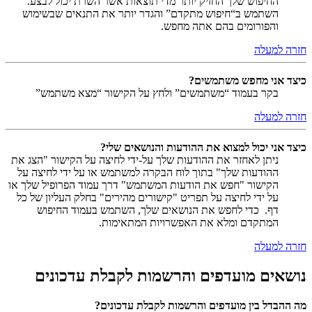
החיפוש שלך החזיק יותר מדי תוצאות אשר השרת יכול לבצע.
השתמש ב“חיפוש מתקדם” והגדר יותר את התנאים שבשימוש
והפורומים בהם אתה מחפש.
חזרה למעלה
כיצד אני מחפש משתמשים?
בקר בעמוד “משתמשים” ולחץ על הקישור “מצא משתמש”
חזרה למעלה
כיצד אני יכול למצוא את ההודעות והנושאים שלי?
ניתן לאחזר את ההודעות שלך על-ידי לחיצה על הקישור "הצג את
ההודעות שלך" בתוך לוח הבקרה למשתמש או על ידי לחיצה על
הקישור "חפש את הודעות המשתמש" דרך עמוד הפרופיל שלך או
על ידי לחיצה על תפריט "קישורים מהירים" בחלק העליון של כל
דף. כדי לחפש את הנושאים שלך, השתמש בעמוד החיפוש
המתקדם ומלא את האפשרויות המתאימות.
חזרה למעלה
נושאים מועדפים והרשמות לקבלת עדכונים
מה ההבדל בין מועדפים והרשמות לקבלת עדכונים?