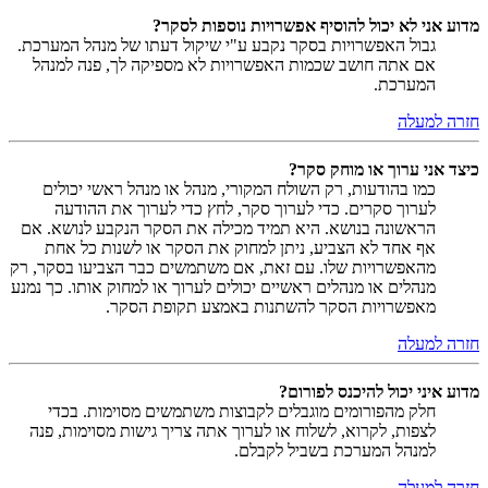
מדוע אני לא יכול להוסיף אפשרויות נוספות לסקר?
גבול האפשרויות בסקר נקבע ע"י שיקול דעתו של מנהל המערכת.
אם אתה חושב שכמות האפשרויות לא מספיקה לך, פנה למנהל
המערכת.
חזרה למעלה
כיצד אני ערוך או מוחק סקר?
כמו בהודעות, רק השולח המקורי, מנהל או מנהל ראשי יכולים
לערוך סקרים. כדי לערוך סקר, לחץ כדי לערוך את ההודעה
הראשונה בנושא. היא תמיד מכילה את הסקר הנקבע לנושא. אם
אף אחד לא הצביע, ניתן למחוק את הסקר או לשנות כל אחת
מהאפשרויות שלו. עם זאת, אם משתמשים כבר הצביעו בסקר, רק
מנהלים או מנהלים ראשיים יכולים לערוך או למחוק אותו. כך נמנע
מאפשרויות הסקר להשתנות באמצע תקופת הסקר.
חזרה למעלה
מדוע איני יכול להיכנס לפורום?
חלק מהפורומים מוגבלים לקבוצות משתמשים מסוימות. בכדי
לצפות, לקרוא, לשלוח או לערוך אתה צריך גישות מסוימות, פנה
למנהל המערכת בשביל לקבלם.
חזרה למעלה