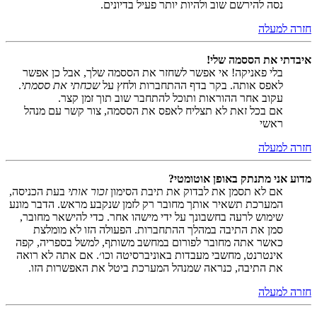
נסה להירשם שוב ולהיות יותר פעיל בדיונים.
חזרה למעלה
איבדתי את הססמה שלי!
בלי פאניקה! אי אפשר לשחזר את הססמה שלך, אבל כן אפשר
לאפס אותה. בקר בדף ההתחברות ולחץ על
שכחתי את ססמתי
.
עקוב אחר ההוראות ותוכל להתחבר שוב תוך זמן קצר.
אם בכל זאת לא תצליח לאפס את הססמה, צור קשר עם מנהל
ראשי
חזרה למעלה
מדוע אני מתנתק באופן אוטומטי?
אם לא תסמן את לבדוק את תיבת הסימון
זכור אותי
בעת הכניסה,
המערכת תשאיר אותך מחובר רק לזמן שנקבע מראש. הדבר מונע
שימוש לרעה בחשבונך על ידי מישהו אחר. כדי להישאר מחובר,
סמן את התיבה במהלך ההתחברות. הפעולה הזו לא מומלצת
כאשר אתה מחובר לפורום במחשב משותף, למשל בספריה, קפה
אינטרנט, מחשבי מעבדות באוניברסיטה וכו׳. אם אתה לא רואה
את התיבה, כנראה שמנהל המערכת ביטל את האפשרות הזו.
חזרה למעלה