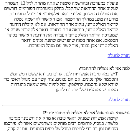
פועלת במערכת ובהרשמה סימנת שאתה מתחת לגיל 13, תצטרך
לעקוב אחר ההוראות שתקבל. בחלק ממערכות הפורומים דורשים
את הפעלת החשבון, על ידי דואר אלקטרוני או מנהל המערכת;
מידע זה מוצג במהלך ההרשמה. אם האישור להרשמה נשלח
לדואר האלקטרוני, עקוב אחר ההוראות. אם לא קיבלת הודעה
לדואר האלקטרוני, כנראה ונתת כתובת דואר אלקטרוני שגויה או
שמערכת הדואר האלקטרוני העבירה את הודעת האישור בסינון
הספאם. אם אתה בטוח שהפרטים שהזנת נכונים ודואר
האלקטרוני אכן נכונה, צור קשר עם מנהל המערכת.
חזרה למעלה
למה אני לא מצליח להתחבר?
Tיש כמה סיבות אפשריות לכך. קודם כל, ודא ששם המשתמש
והססמה שלך נכונים. אם הם נכונים, צור קשר עם מנהל ראשי כדי
לוודא שלא נחסמת. לחילופין, יכול להיות שיש שגיאה בהגדרות
האתר שהמנהלים שלו יצטרכו לתקן.
חזרה למעלה
נרשמתי בעבר אבל אני לא מצליח להתחבר יותר?!
קיימת אפשרות שמנהל ראשי כיבה או מחק את חשבונך מסיבה
כלשהי. בנוסף, פורומים רבים מוחקים משתמשים אשר לא פירסמו
הודעות זמן רב כדי לצמצם בגודל של בסיס הנתונים. אם זה קרה,