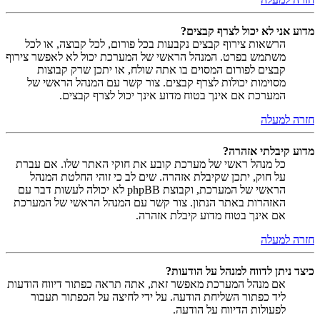
מדוע אני לא יכול לצרף קבצים?
הרשאות צירוף קבצים נקבעות בכל פורום, לכל קבוצה, או לכל
משתמש בפרט. המנהל הראשי של המערכת יכול לא לאפשר צירוף
קבצים לפורום המסוים בו אתה שולח, או יתכן שרק קבוצות
מסוימות יכולות לצרף קבצים. צור קשר עם המנהל הראשי של
המערכת אם אינך בטוח מדוע אינך יכול לצרף קבצים.
חזרה למעלה
מדוע קיבלתי אזהרה?
כל מנהל ראשי של מערכת קובע את חוקי האתר שלו. אם עברת
על חוק, יתכן שקיבלת אזהרה. שים לב כי זוהי החלטת המנהל
הראשי של המערכת, וקבוצת phpBB לא יכולה לעשות דבר עם
האזהרות באתר הנתון. צור קשר עם המנהל הראשי של המערכת
אם אינך בטוח מדוע קיבלת אזהרה.
חזרה למעלה
כיצד ניתן לדווח למנהל על הודעות?
אם מנהל המערכת מאפשר זאת, אתה תראה כפתור דיווח הודעות
ליד כפתור השליחת הודעה. על ידי לחיצה על הכפתור תעבור
לפעולות הדיווח על הודעה.