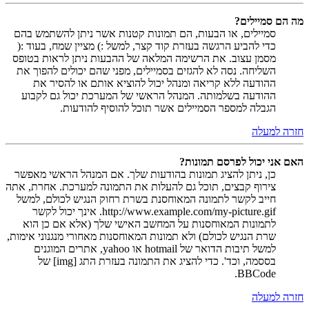
מה הם סמיילים?
סמיילים, או הבעות, הם תמונות קטנות אשר ניתן להשתמש בהם
כדי להביע הרגשה בעזרת קוד קצר, למשל :) מציין שמח, בעוד :(
מסמן עצוב. את הרשימה המלאה של ההבעות ניתן לראות בטופס
השליחה. נסה לא להגזים בסמיילים, מפני שהם יכולים להפוך את
ההודעה ללא קריאה ומנהל יכול להוציא אותם או להסיר את
ההודעה בשלמותה. המנהל הראשי של המערכת יכול גם לקבוע
הגבלה למספר הסמיילים אשר תוכל להוסיף להודעות.
חזרה למעלה
האם אני יכול לפרסם תמונות?
כן, ניתן להציג תמונות בהודעות שלך. אם המנהל הראשי מאפשר
צירוף קבצים, תוכל גם להעלות את התמונה למערכת. אחרת, אתה
חייב לקשר לתמונה המאוחסנת בשרת רחוק הנגיש לכולם, למשל
http://www.example.com/my-picture.gif. אינך יכול לקשר
לתמונות המאוחסנות על המחשב האישי שלך (אלא אם כן הוא
שרת הנגיש לכולם) ולא תמונות המאוחסנות מאחורי מנגנוני אימות,
למשל תיבות הדואר של hotmail או yahoo, אתרים המוגנים
בססמה, וכד'. כדי להציג את התמונה בעזרת התג [img] של
BBCode.
חזרה למעלה