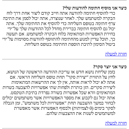
כיצד אני מוסיף חתימה להודעות שלי?
כדי להוסיף חתימה להודעה אתה חייב קודם ליצור אחת דרך לוח
הבקרה למשתמש שלך. לאחר שנוצרה, אתה יכול לסמן את התיבה
צרף חתימה
בטופס השליחה כדי להוסיף את החתימה שלך. אתה
יכול גם להוסיף חתימה כברירת מחדל לכל ההודעות שלך על־ידי
בחירת האפשרות המתאימה בלוח הבקרה למשתמש. אם תעשה
כך, תוכל עדיין למנוע מהחתימה להתווסף להודעות מסוימות על־ידי
ביטול הסימון לתיבת הוספת החתימה בטופס השליחה.
חזרה למעלה
כיצד אני יוצר סקר?
בזמן שליחת נושא חדש או עריכת ההודעה הראשונה של הנושא,
לחץ על התווית “יצירת סקר” תחת טופס השליחה הראשי. אם
אתה לא יכול לראות אותה, אין לך את ההרשאות המתאימות
ליצירת סקרים. הזן כותרת ולפחות שתי אפשרויות להצבעה בשדות
המתאימים וודא שכל אפשרות בשורה נפרדת בתיבת הטקסט.
אתה יכול גם לקבוע את מספר האפשרויות אשר משתמשים יכולים
לבחור במשך ההצבעה תחת “אפשרויות לכל משתמש”, זמן הגבלה
לסקר בימים (0 לצמיתות) ולבסוף האפשרות אשר מאפשרת
למשתמשים לשנות את ההצבעות שלהם.
חזרה למעלה