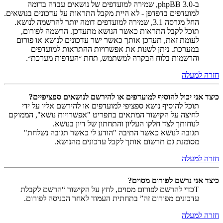
ב-phpBB 3.0, שמירה למועדפים של נושאים עבדה בדומה
למועדפים בדפדפן - לא היית מקבל התראות על עדכונים בנושאים.
החל מגרסה 3.1, שמירה למועדפים דומה יותר להרשמה לנושא.
תוכל לקבל התראות כאשר הנושא מתעדכן. הרשמה לפורום,
לעומת זאת, תעדכן אותך כאשר ישר עדכונים לנושא או פורום
במערכת. ניתן לשנות את אפשרויות ההתראות למועדפים
והרשמות בלוח הבקרה למשתמש, תחת ״העדפות מערכת״.
חזרה למעלה
כיצד אני יכול להוסיף למועדפים או להירשם לנושאים ספציפיים?
תוכל להוסיף נושא ספציפי למועדפים או להירשם אליו על ידי
לחיצה על הקישור המתאים בתפריט "אפשרויות נושא", הממוקם
לנוחותך לצד חלקו העליון והתחתון של דיון בנושא.
תגובה לנושא כאשר התיבה "הודע לי כאשר תגובה נשלחת"
מסומנת גם תרשום אותך לקבל עדכונים מהנושא.
חזרה למעלה
כיצד אני נרשם לפורום מסוים?
Tכדי להרשם לפורום מסוים, לחץ על הקישור “הרשם לקבלת
עדכונים מפורום זה” בתחתית העמוד לאחר הכניסה לפורום.
חזרה למעלה