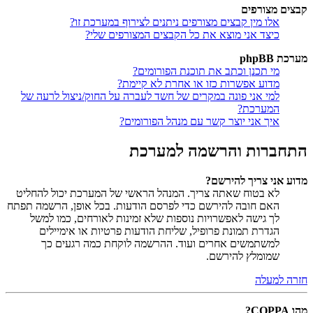
קבצים מצורפים
אלו מין קבצים מצורפים ניתנים לצירוף במערכת זו?
כיצד אני מוצא את כל הקבצים המצורפים שלי?
מערכת phpBB
מי תכנן וכתב את תוכנת הפורומים?
מדוע אפשרות כזו או אחרת לא קיימת?
למי אני פונה במקרים של חשד לעברה על החוק/ניצול לרעה של
המערכת?
איך אני יוצר קשר עם מנהל הפורומים?
התחברות והרשמה למערכת
מדוע אני צריך להירשם?
לא בטוח שאתה צריך. המנהל הראשי של המערכת יכול להחליט
האם חובה להירשם כדי לפרסם הודעות. בכל אופן, הרשמה תפתח
לך גישה לאפשרויות נוספות שלא זמינות לאורחים, כמו למשל
הגדרת תמונת פרופיל, שליחת הודעות פרטיות או אימיילים
למשתמשים אחרים ועוד. ההרשמה לוקחת כמה רגעים כך
שמומלץ להירשם.
חזרה למעלה
מהו COPPA?