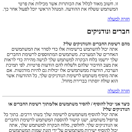
זו. חשוב מאוד לכלול את הכותרות אשר מכילות את פרטי
המשתמש ששלח את ההודעה. המנהל הראשי יוכל לפעול אחר כך.
חזרה למעלה
חברים ונודניקים
מהם רשימת החברים והנודניקים שלי?
אתה יכול להשתמש ברשימות אלו כדי לסדר את המשתמשים
האחרים של המערכת. משתמשים המתווספים לרשימת החברים
שלך ירשמו בלוח הבקרה למשתמש שלך לגישה מהירה כדי לראות
את מצב החיבור שלהם ולשלוח להם הודעות פרטיות. לפי תמיכת
הערכה, הודעות ממשתמשים אלו יכולות גם להיות מודגשות. אם
אתה מוסיף משתמש לרשימת הנודניקים שלך, כל ההודעות אשר
הוא שולח יוסתרו כברירת מחדל.
חזרה למעלה
כיצד אני יכול להוסיף / להסיר משתמשים אל/מתוך רשימת החברים או
הנודניקים שלי?
אתה יכול להוסיף משתמשים לרשימה שלך בשתי דרכים. בתוך כל
פרופיל משתמש, ישנו קישור להוספת המשתמש לרשימת החברים
או הנודניקים שלך. לחלופין, מלוח הבקרה למשתמש שלך, אתה
יכול להוסיף ישירות משתמשים על־ידי הזנת שמות המשתמשים