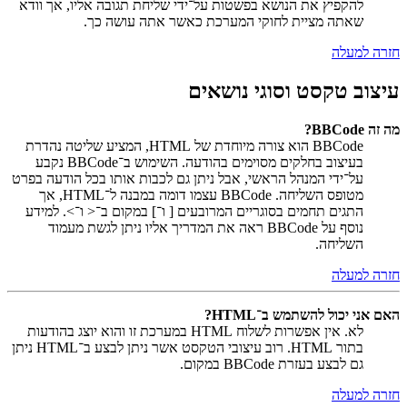
להקפיץ את הנושא בפשטות על־ידי שליחת תגובה אליו, אך וודא
שאתה מציית לחוקי המערכת כאשר אתה עושה כך.
חזרה למעלה
עיצוב טקסט וסוגי נושאים
מה זה BBCode?
BBCode הוא צורה מיוחדת של HTML, המציע שליטה נהדרת
בעיצוב בחלקים מסוימים בהודעה. השימוש ב־BBCode נקבע
על־ידי המנהל הראשי, אבל ניתן גם לכבות אותו בכל הודעה בפרט
מטופס השליחה. BBCode עצמו דומה במבנה ל־HTML, אך
התגים תחמים בסוגריים המרובעים [ ו־] במקום ב־< ו־>. למידע
נוסף על BBCode ראה את המדריך אליו ניתן לגשת מעמוד
השליחה.
חזרה למעלה
האם אני יכול להשתמש ב־HTML?
לא. אין אפשרות לשלוח HTML במערכת זו והוא יוצג בהודעות
בתור HTML. רוב עיצובי הטקסט אשר ניתן לבצע ב־HTML ניתן
גם לבצע בעזרת BBCode במקום.
חזרה למעלה