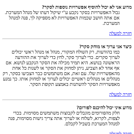
מדוע אני לא יכול להוסיף אפשרויות נוספות לסקר?
גבול האפשרויות בסקר נקבע ע"י שיקול דעתו של מנהל המערכת.
אם אתה חושב שכמות האפשרויות לא מספיקה לך, פנה למנהל
המערכת.
חזרה למעלה
כיצד אני ערוך או מוחק סקר?
כמו בהודעות, רק השולח המקורי, מנהל או מנהל ראשי יכולים
לערוך סקרים. כדי לערוך סקר, לחץ כדי לערוך את ההודעה
הראשונה בנושא. היא תמיד מכילה את הסקר הנקבע לנושא. אם
אף אחד לא הצביע, ניתן למחוק את הסקר או לשנות כל אחת
מהאפשרויות שלו. עם זאת, אם משתמשים כבר הצביעו בסקר, רק
מנהלים או מנהלים ראשיים יכולים לערוך או למחוק אותו. כך נמנע
מאפשרויות הסקר להשתנות באמצע תקופת הסקר.
חזרה למעלה
מדוע איני יכול להיכנס לפורום?
חלק מהפורומים מוגבלים לקבוצות משתמשים מסוימות. בכדי
לצפות, לקרוא, לשלוח או לערוך אתה צריך גישות מסוימות, פנה
למנהל המערכת בשביל לקבלם.
חזרה למעלה