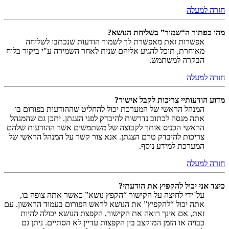
חזרה למעלה
מהו כפתור ה“שמור” בשליחת הנושא?
אפשרות זאת מאפשרת לך לשמור הודעות שנכתבו לשליחה
מאוחרת, תוכל להגיע אליהם שנית לאחר השמירה ע"י ביקור בלוח
הבקרה למשתמש.
חזרה למעלה
מדוע הודעותיי צריכות לקבל אישור?
המנהל הראשי של המערכת יכול להחליט שההודעות בפורום בו
אתה מנסה לכתוב נדרשות להיבדק לפני הצגתן. יתכן גם שהמנהל
הראשי הכניס אותך לקבוצה של משתמשים אשר ההודעות שלהם
צריכות להיבדק טרם הצגתן. אנא צור קשר על המנהל הראשי של
המערכת למידע נוסף.
חזרה למעלה
כיצד אני יכול להקפיץ את הודעתי?
על־ידי לחיצה על הקישור “הקפץ נושא” כאשר אתה צופה בו,
אתה יכול “להקפיץ” את הנושא לראש הפורום בעמוד הראשון. עם
זאת, אם אינך רואה את הקישור, הקפצת הנושא יכולה להיות
כבויה או הזמן המוקצב בין הקפצות עדיין לא הסתיים. ניתן גם