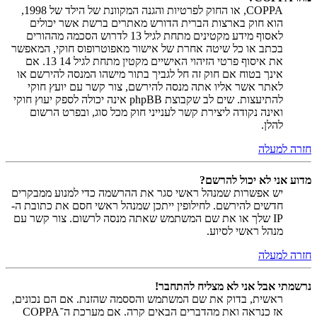
COPPA, או החוק לפרטיות והגנה המקוונת של הילד של 1998,
הוא חוק בארצות הברית הדורש מאתרים ברשת אשר יכולים
לאסוף מידע מקטינים מתחת לגיל 13 לדרוש הסכמה מההורים
בכתב או כל שיטה אחרת של אישור מאפוטרופוס חוקי, המאפשר
את איסוף פרטי הזיהוי האישיים מקטין מתחת לגיל 14 13. אם
אינך בטוח אם חוק זה חל לגביך בתור מישהו המנסה להירשם או
לאתר אשר אליו אתה מנסה להירשם, צור קשר עם יועץ חוקי
להתיעצות. שים לב שקבוצת phpBB אינה יכולה לספק יעוץ חוקי
ואינה נקודה ליצירת קשר לענייני חוק מכל סוג, ובפרט הרשום
להלן.
חזרה למעלה
מדוע אני לא יכול להרשם?
יש אפשרות שמנהל ראשי סגר את ההרשמה כדי למנוע ממבקרים
חדשים להירשם. לחילופין ייתכן שמנהל ראשי חסם את כתובת ה-
IP שלך או את שם המשתמש שאתה מנסה לרשום. צור קשר עם
מנהל ראשי לסיוע.
חזרה למעלה
נרשמתי אבל אני לא מצליח להתחבר!
ראשית, בדוק את שם המשתמש והססמה שהזנת. אם הם נכונים,
אז כנראה ואת מהדברים הבאים קרה. אם מערכת ה־COPPA