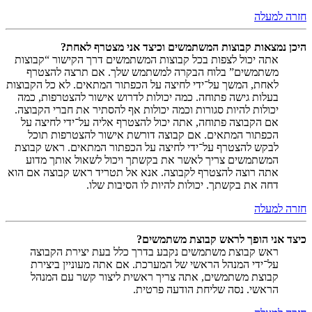
חזרה למעלה
היכן נמצאות קבוצות המשתמשים וכיצד אני מצטרף לאחת?
אתה יכול לצפות בכל קבוצות המשתמשים דרך הקישור “קבוצות
משתמשים” בלוח הבקרה למשתמש שלך. אם תרצה להצטרף
לאחת, המשך על־ידי לחיצה על הכפתור המתאים. לא כל הקבוצות
בעלות גישה פתוחה. כמה יכולות לדרוש אישור להצטרפות, כמה
יכולות להיות סגורות וכמה יכולות אף להסתיר את חברי הקבוצה.
אם הקבוצה פתוחה, אתה יכול להצטרף אליה על־ידי לחיצה על
הכפתור המתאים. אם קבוצה דורשת אישור להצטרפות תוכל
לבקש להצטרף על־ידי לחיצה על הכפתור המתאים. ראש קבוצת
המשתמשים צריך לאשר את בקשתך ויכול לשאול אותך מדוע
אתה רוצה להצטרף לקבוצה. אנא אל תטריד ראש קבוצה אם הוא
דחה את בקשתך. יכולות להיות לו הסיבות שלו.
חזרה למעלה
כיצד אני הופך לראש קבוצת משתמשים?
ראש קבוצת משתמשים נקבע בדרך כלל בעת יצירת הקבוצה
על־ידי המנהל הראשי של המערכת. אם אתה מעוניין ביצירת
קבוצת משתמשים, אתה צריך ראשית ליצור קשר עם המנהל
הראשי. נסה שליחת הודעה פרטית.