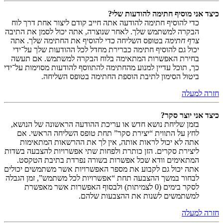
כיצד אני מוסיף חתימה להודעות שלי?
כדי להוסיף חתימה להודעה אתה חייב קודם ליצור אחת דרך לוח
הבקרה למשתמש שלך. לאחר שנוצרה, אתה יכול לסמן את התיבה
צרף חתימה
בטופס השליחה כדי להוסיף את החתימה שלך. אתה
יכול גם להוסיף חתימה כברירת מחדל לכל ההודעות שלך על־ידי
בחירת האפשרות המתאימה בלוח הבקרה למשתמש. אם תעשה
כך, תוכל עדיין למנוע מהחתימה להתווסף להודעות מסוימות על־ידי
ביטול הסימון לתיבת הוספת החתימה בטופס השליחה.
חזרה למעלה
כיצד אני יוצר סקר?
בזמן שליחת נושא חדש או עריכת ההודעה הראשונה של הנושא,
לחץ על התווית “יצירת סקר” תחת טופס השליחה הראשי. אם
אתה לא יכול לראות אותה, אין לך את ההרשאות המתאימות
ליצירת סקרים. הזן כותרת ולפחות שתי אפשרויות להצבעה בשדות
המתאימים וודא שכל אפשרות בשורה נפרדת בתיבת הטקסט.
אתה יכול גם לקבוע את מספר האפשרויות אשר משתמשים יכולים
לבחור במשך ההצבעה תחת “אפשרויות לכל משתמש”, זמן הגבלה
לסקר בימים (0 לצמיתות) ולבסוף האפשרות אשר מאפשרת
למשתמשים לשנות את ההצבעות שלהם.
חזרה למעלה