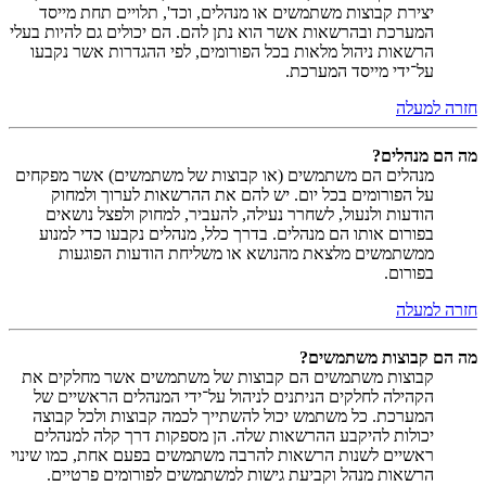
יצירת קבוצות משתמשים או מנהלים, וכד', תלויים תחת מייסד
המערכת ובהרשאות אשר הוא נתן להם. הם יכולים גם להיות בעלי
הרשאות ניהול מלאות בכל הפורומים, לפי ההגדרות אשר נקבעו
על־ידי מייסד המערכת.
חזרה למעלה
מה הם מנהלים?
מנהלים הם משתמשים (או קבוצות של משתמשים) אשר מפקחים
על הפורומים בכל יום. יש להם את ההרשאות לערוך ולמחוק
הודעות ולנעול, לשחרר נעילה, להעביר, למחוק ולפצל נושאים
בפורום אותו הם מנהלים. בדרך כלל, מנהלים נקבעו כדי למנוע
ממשתמשים מלצאת מהנושא או משליחת הודעות הפוגעות
בפורום.
חזרה למעלה
מה הם קבוצות משתמשים?
קבוצות משתמשים הם קבוצות של משתמשים אשר מחלקים את
הקהילה לחלקים הניתנים לניהול על־ידי המנהלים הראשיים של
המערכת. כל משתמש יכול להשתייך לכמה קבוצות ולכל קבוצה
יכולות להיקבע ההרשאות שלה. הן מספקות דרך קלה למנהלים
ראשיים לשנות הרשאות להרבה משתמשים בפעם אחת, כמו שינוי
הרשאות מנהל וקביעת גישות למשתמשים לפורומים פרטיים.