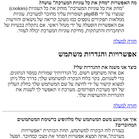
מה האפשרות “מחק את כל עוגיות המערכת” עושה?
"מחק את כל עוגיות המערכת" מוחק את כל העוגיות (cookies)
שנוצרו על ידי phpBB ושומרות עליך מחובר למערכת. עוגיות
ממלאות תפקידים נוספים כמו מעקב קריאה של נושאים והודעות
אם האפשרות הופעלה על ידי מנהל ראשי. אם נתקלת בבעיות של
התחברות והתנתקות, מחיקת עוגיות המערכת יכולה לעזור.
חזרה למעלה
אפשרויות והגדרות משתמש
כיצד אני משנה את ההגדרות שלי?
אם אתה משתמש רשום, כל הגדרותיך שמורות במסד הנתונים.
כדי לשנותם, בקר בלוח הבקרה למשתמש שלך; בדרך כלל ניתן
למצוא קישור על ידי לחיצה על שם המשתמש שלך בחלק העליון
של דפי מערכת הפורומים. מערכת זו תאפשר לך לשנות את
ההגדרות וההעדפות שלך.
חזרה למעלה
איך אני מונע משם המשתמש שלי מלהופיע ברשימת המשתמשים
המחוברים?
בעזרת לוח הבקרה למשתמש, תחת הכותרת “אפשרויות
מערכת”,אתה תמצא אפשרות
הסתר את מצבי כמחובר
. הפעל