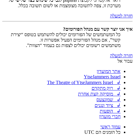
דואר אלקטרוני לקבוצת phpBB
לגבי כל שימוש בצד שלישי
של
מערכת זו, צפה לתשובה מצומצמת או לשום תשובה בכלל.
חזרה למעלה
איך אני יוצר קשר עם מנהל הפורומים?
כל המשתמשים של הפורומים יכולים להשתמש בטופס “יצירת
קשר”, אם מנהל הפורומים הפעיל אפשרות זו.
משתמשים רשומים יכולים לצפות גם בעמוד “הצוות”.
חזרה למעלה
עבור אל
אתר המועדון
YtseJammers Israel
↲ The Theatre of YtseJammers Israel
↲ רוק מתקדם
↲ מוסיקה קצת אחרת
↲ שמונצעס
↲ ציוד ונגנים
↲ הופעות
חברי מועדון
עמוד ראשי
כל הזמנים הם
UTC