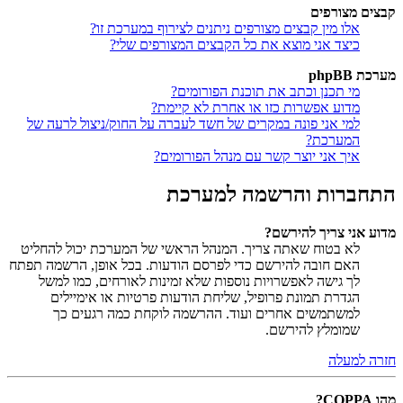
קבצים מצורפים
אלו מין קבצים מצורפים ניתנים לצירוף במערכת זו?
כיצד אני מוצא את כל הקבצים המצורפים שלי?
מערכת phpBB
מי תכנן וכתב את תוכנת הפורומים?
מדוע אפשרות כזו או אחרת לא קיימת?
למי אני פונה במקרים של חשד לעברה על החוק/ניצול לרעה של
המערכת?
איך אני יוצר קשר עם מנהל הפורומים?
התחברות והרשמה למערכת
מדוע אני צריך להירשם?
לא בטוח שאתה צריך. המנהל הראשי של המערכת יכול להחליט
האם חובה להירשם כדי לפרסם הודעות. בכל אופן, הרשמה תפתח
לך גישה לאפשרויות נוספות שלא זמינות לאורחים, כמו למשל
הגדרת תמונת פרופיל, שליחת הודעות פרטיות או אימיילים
למשתמשים אחרים ועוד. ההרשמה לוקחת כמה רגעים כך
שמומלץ להירשם.
חזרה למעלה
מהו COPPA?