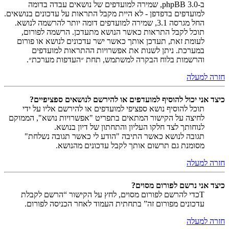
ב-phpBB 3.0, שמירה למועדפים של נושאים עבדה בדומה
למועדפים בדפדפן - לא היית מקבל התראות על עדכונים בנושאים.
החל מגרסה 3.1, שמירה למועדפים דומה יותר להרשמה לנושא.
תוכל לקבל התראות כאשר הנושא מתעדכן. הרשמה לפורום,
לעומת זאת, תעדכן אותך כאשר ישר עדכונים לנושא או פורום
במערכת. ניתן לשנות את אפשרויות ההתראות למועדפים
והרשמות בלוח הבקרה למשתמש, תחת ״העדפות מערכת״.
חזרה למעלה
כיצד אני יכול להוסיף למועדפים או להירשם לנושאים ספציפיים?
תוכל להוסיף נושא ספציפי למועדפים או להירשם אליו על ידי
לחיצה על הקישור המתאים בתפריט "אפשרויות נושא", הממוקם
לנוחותך לצד חלקו העליון והתחתון של דיון בנושא.
תגובה לנושא כאשר התיבה "הודע לי כאשר תגובה נשלחת"
מסומנת גם תרשום אותך לקבל עדכונים מהנושא.
חזרה למעלה
כיצד אני נרשם לפורום מסוים?
Tכדי להרשם לפורום מסוים, לחץ על הקישור “הרשם לקבלת
עדכונים מפורום זה” בתחתית העמוד לאחר הכניסה לפורום.
חזרה למעלה