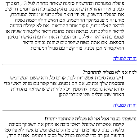
פועלת במערכת ובהרשמה סימנת שאתה מתחת לגיל 13, תצטרך
לעקוב אחר ההוראות שתקבל. בחלק ממערכות הפורומים דורשים
את הפעלת החשבון, על ידי דואר אלקטרוני או מנהל המערכת;
מידע זה מוצג במהלך ההרשמה. אם האישור להרשמה נשלח
לדואר האלקטרוני, עקוב אחר ההוראות. אם לא קיבלת הודעה
לדואר האלקטרוני, כנראה ונתת כתובת דואר אלקטרוני שגויה או
שמערכת הדואר האלקטרוני העבירה את הודעת האישור בסינון
הספאם. אם אתה בטוח שהפרטים שהזנת נכונים ודואר
האלקטרוני אכן נכונה, צור קשר עם מנהל המערכת.
חזרה למעלה
למה אני לא מצליח להתחבר?
Tיש כמה סיבות אפשריות לכך. קודם כל, ודא ששם המשתמש
והססמה שלך נכונים. אם הם נכונים, צור קשר עם מנהל ראשי כדי
לוודא שלא נחסמת. לחילופין, יכול להיות שיש שגיאה בהגדרות
האתר שהמנהלים שלו יצטרכו לתקן.
חזרה למעלה
נרשמתי בעבר אבל אני לא מצליח להתחבר יותר?!
קיימת אפשרות שמנהל ראשי כיבה או מחק את חשבונך מסיבה
כלשהי. בנוסף, פורומים רבים מוחקים משתמשים אשר לא פירסמו
הודעות זמן רב כדי לצמצם בגודל של בסיס הנתונים. אם זה קרה,