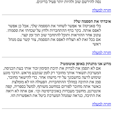
נסה להירשם שוב ולהיות יותר פעיל בדיונים.
חזרה למעלה
איבדתי את הססמה שלי!
בלי פאניקה! אי אפשר לשחזר את הססמה שלך, אבל כן אפשר
לאפס אותה. בקר בדף ההתחברות ולחץ על
שכחתי את ססמתי
.
עקוב אחר ההוראות ותוכל להתחבר שוב תוך זמן קצר.
אם בכל זאת לא תצליח לאפס את הססמה, צור קשר עם מנהל
ראשי
חזרה למעלה
מדוע אני מתנתק באופן אוטומטי?
אם לא תסמן את לבדוק את תיבת הסימון
זכור אותי
בעת הכניסה,
המערכת תשאיר אותך מחובר רק לזמן שנקבע מראש. הדבר מונע
שימוש לרעה בחשבונך על ידי מישהו אחר. כדי להישאר מחובר,
סמן את התיבה במהלך ההתחברות. הפעולה הזו לא מומלצת
כאשר אתה מחובר לפורום במחשב משותף, למשל בספריה, קפה
אינטרנט, מחשבי מעבדות באוניברסיטה וכו׳. אם אתה לא רואה
את התיבה, כנראה שמנהל המערכת ביטל את האפשרות הזו.
חזרה למעלה