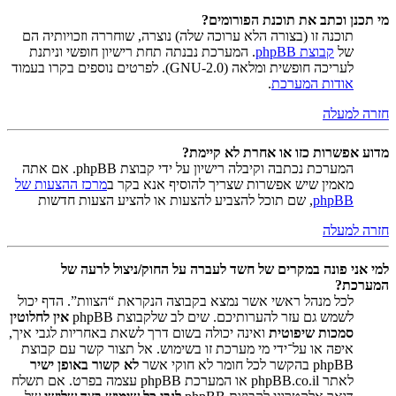
מי תכנן וכתב את תוכנת הפורומים?
תוכנה זו (בצורה הלא ערוכה שלה) נוצרה, שוחררה וזכויותיה הם
של
קבוצת phpBB
. המערכת נבנתה תחת רישיון חופשי וניתנת
לעריכה חופשית ומלאה (GNU-2.0). לפרטים נוספים בקרו בעמוד
אודות המערכת
.
חזרה למעלה
מדוע אפשרות כזו או אחרת לא קיימת?
המערכת נכתבה וקיבלה רישיון על ידי קבוצת phpBB. אם אתה
מאמין שיש אפשרות שצריך להוסיף אנא בקר ב
מרכז ההצעות של
phpBB
, שם תוכל להצביע להצעות או להציע הצעות חדשות
חזרה למעלה
למי אני פונה במקרים של חשד לעברה על החוק/ניצול לרעה של
המערכת?
לכל מנהל ראשי אשר נמצא בקבוצה הנקראת “הצוות”. הדף יכול
לשמש גם עזר להערותיכם. שים לב שלקבוצת phpBB
אין לחלוטין
סמכות שיפוטית
ואינה יכולה בשום דרך לשאת באחריות לגבי איך,
איפה או על־ידי מי מערכת זו בשימוש. אל תצור קשר עם קבוצת
phpBB בהקשר לכל חומר לא חוקי אשר
לא קשור באופן ישיר
לאתר phpBB.co.il או המערכת phpBB עצמה בפרט. אם תשלח