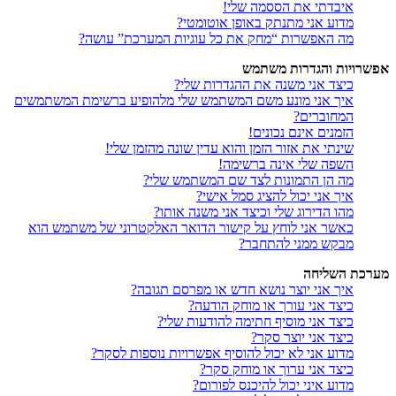
איבדתי את הססמה שלי!
מדוע אני מתנתק באופן אוטומטי?
מה האפשרות “מחק את כל עוגיות המערכת” עושה?
אפשרויות והגדרות משתמש
כיצד אני משנה את ההגדרות שלי?
איך אני מונע משם המשתמש שלי מלהופיע ברשימת המשתמשים
המחוברים?
הזמנים אינם נכונים!
שינתי את אזור הזמן והוא עדין שונה מהזמן שלי!
השפה שלי אינה ברשימה!
מה הן התמונות לצד שם המשתמש שלי?
איך אני יכול להציג סמל אישי?
מהו הדירוג שלי וכיצד אני משנה אותו?
כאשר אני לוחץ על קישור הדואר האלקטרוני של משתמש הוא
מבקש ממני להתחבר?
מערכת השליחה
איך אני יוצר נושא חדש או מפרסם תגובה?
כיצד אני עורך או מוחק הודעה?
כיצד אני מוסיף חתימה להודעות שלי?
כיצד אני יוצר סקר?
מדוע אני לא יכול להוסיף אפשרויות נוספות לסקר?
כיצד אני ערוך או מוחק סקר?
מדוע איני יכול להיכנס לפורום?