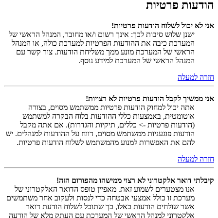
הודעות פרטיות
אני לא יכול לשלוח הודעות פרטיות!
ישנן שלוש סיבות לכך: אינך רשום ו/או מחובר, המנהל הראשי של
המערכת כיבה את ההודעות הפרטיות למערכת כולה, או המנהל
הראשי של המערכת מונע ממך משליחת הודעות. צור קשר עם
המנהל הראשי של המערכת למידע נוסף.
חזרה למעלה
אני ממשיך לקבל הודעות פרטיות לא רצויות!
אתה יכול למחוק הודעות פרטיות ממשתמש מסוים, בצורה
אוטומטית, באמצעות כללי ההודעות בלוח הבקרה למשתמש
(הודעות פרטיות -> כללים, תיקיות והגדרות). אם אתה מקבל
הודעות פוגעניות ממשתמש מסוים, דווח על ההודעות למנהלים. יש
להם את האפשרות למנוע מהמשתמש לשלוח הודעות פרטיות.
חזרה למעלה
קיבלתי דואר אלקטרוני לא רצוי ממישהו מהפורום הזה!
אנו מצטערים לשמוע זאת. מאפיין טופס הדואר האלקטרוני של
מערכת זו כולל אמצעי אבטחה כדי לנסות ולעקוב אחר משתמשים
אשר שולחים הודעות כאלו, כך שתוכל לשלוח הודעת דואר
אלקטרוני למנהל הראשי של המערכת עם העתק מלא של הודעה