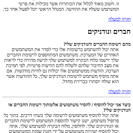
זו. חשוב מאוד לכלול את הכותרות אשר מכילות את פרטי
המשתמש ששלח את ההודעה. המנהל הראשי יוכל לפעול אחר כך.
חזרה למעלה
חברים ונודניקים
מהם רשימת החברים והנודניקים שלי?
אתה יכול להשתמש ברשימות אלו כדי לסדר את המשתמשים
האחרים של המערכת. משתמשים המתווספים לרשימת החברים
שלך ירשמו בלוח הבקרה למשתמש שלך לגישה מהירה כדי לראות
את מצב החיבור שלהם ולשלוח להם הודעות פרטיות. לפי תמיכת
הערכה, הודעות ממשתמשים אלו יכולות גם להיות מודגשות. אם
אתה מוסיף משתמש לרשימת הנודניקים שלך, כל ההודעות אשר
הוא שולח יוסתרו כברירת מחדל.
חזרה למעלה
כיצד אני יכול להוסיף / להסיר משתמשים אל/מתוך רשימת החברים או
הנודניקים שלי?
אתה יכול להוסיף משתמשים לרשימה שלך בשתי דרכים. בתוך כל
פרופיל משתמש, ישנו קישור להוספת המשתמש לרשימת החברים
או הנודניקים שלך. לחלופין, מלוח הבקרה למשתמש שלך, אתה
יכול להוסיף ישירות משתמשים על־ידי הזנת שמות המשתמשים