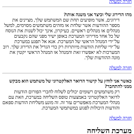
חזרה למעלה
מהו הדירוג שלי וכיצד אני משנה אותו?
דירוגים, אשר מופיעים תחת שם המשתמש שלך, מציינים את
מספר ההודעות אשר שלחת או מזהים משתמשים מסוימים, למשל
מנהלים או מנהלים ראשיים. כעיקרון, אינך יכול לשנות את הנוסח
של כל אחד מדירוגי המערכת באופן ישיר מפני שהם נקבעים
על־ידי המנהל הראשי של המערכת. אנא אל תפגע במערכת
על־ידי שליחת הודעות מיותרות רק כדי הגדיל את הדירוג שלך. רוב
המערכות לא יאפשרו זאת והמנהל או המנהל הראשי יקטין את
מונה ההודעות שלך.
חזרה למעלה
כאשר אני לוחץ על קישור הדואר האלקטרוני של משתמש הוא מבקש
ממני להתחבר?
רק משתמשים רשומים יכולים לשלוח לחברי הפורום הודעות
לדואר האלקטרוני באמצעות טופס השליחה במערכת, וזאת עם
מנהלי המערכת מאפשרים עזר זה. זה מונע משליחת הודעות ספאם
והודעות היכולות לפגוע במשתמשי המערכת.
חזרה למעלה
מערכת השליחה