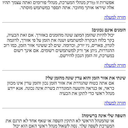
אפשרות זו
ורק מנהלי המערכת, מנהלי פורומים ואתה עצמך תהיו
כן
אלה שיראו אותך מחובר. אתה תספר כמשתמש מוסתר.
חזרה למעלה
הזמנים אינם נכונים!
יכול להיות שהזמן המוצג שונה מהזמנים באזורך. אם זאת הבעיה,
בקר בלוח הבקרה למשתמש ושנה את הזמן על פי אזורך, לדוגמה
לונדון, פאריס, ניו יורק, וכדומה. שים לב ששינוי אזור הזמן, כמו רוב
ההגדרות, ניתן אך ורק למשתמשים רשומים. אם אינך רשום
במערכת, זה הזמן הנכון להירשם.
חזרה למעלה
שינתי את אזור הזמן והוא עדין שונה מהזמן שלי!
אם אתה בטוח שהגדרת את אזור הזמן נכון והזמן עדין אינו מכוון
כראוי, אז כנראה והשעה המוגדרת בשרת אינה נכונה. אנא יידע
מנהל ראשי כדי לתקן את הבעיה
חזרה למעלה
השפה שלי אינה ברשימה!
או שהמנהל הראשי לא התקין השפה או שאף אחד לא תרגם את
המערכת לשפה שלך. נסה לשאול מנהל ראשי האם הוא יכול