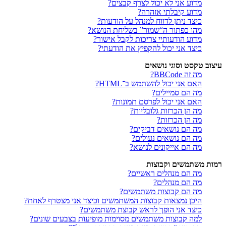
מדוע אני לא יכול לצרף קבצים?
מדוע קיבלתי אזהרה?
כיצד ניתן לדווח למנהל על הודעות?
מהו כפתור ה“שמור” בשליחת הנושא?
מדוע הודעותיי צריכות לקבל אישור?
כיצד אני יכול להקפיץ את הודעתי?
עיצוב טקסט וסוגי נושאים
מה זה BBCode?
האם אני יכול להשתמש ב־HTML?
מה הם סמיילים?
האם אני יכול לפרסם תמונות?
מה הן הכרזות גלובליות?
מה הן הכרזות?
מה הם נושאים דביקים?
מה הם נושאים נעולים?
מה הם אייקונים לנושא?
רמות משתמשים וקבוצות
מה הם מנהלים ראשיים?
מה הם מנהלים?
מה הם קבוצות משתמשים?
היכן נמצאות קבוצות המשתמשים וכיצד אני מצטרף לאחת?
כיצד אני הופך לראש קבוצת משתמשים?
למה קבוצות משתמשים מסוימות מופיעות בצבעים שונים?