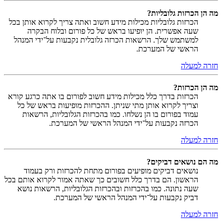
מה הן הכרזות גלובליות?
הכרזות גלובליות מכילות מידע חשוב ואתה צריך לקרוא אותן בכל
שעה אפשרית. הן יופיעו בראש של כל פורום ובלוח הבקרה
למשתמש שלך. הרשאות הכרזה גלובלית נקבעות על־ידי המנהל
הראשי של המערכת.
חזרה למעלה
מה הן הכרזות?
הכרזות בדרך כלל מכילות מידע חשוב לפורום בו אתה כרגע קורא
וצריך לקרוא אותן מתי שניתן. ההכרזות מופיעות בראש של כל
עמוד בפורום בו הן נשלחו. כמו בהכרזות הגלובליות, הרשאות
הכרזה נקבעות על־ידי המנהל הראשי של המערכת.
חזרה למעלה
מה הם נושאים דביקים?
נושאים דביקים מופיעים בפורום מתחת להכרזות ורק בעמוד
הראשון. הם בדרך כלל חשובים כך שאתה אמור לקרוא אותם בכל
שעה נתונה. כמו בהכרזות ובהכרזות הגלובליות, הרשאות נושא
דביק נקבעות על־ידי המנהל הראשי של המערכת.
חזרה למעלה