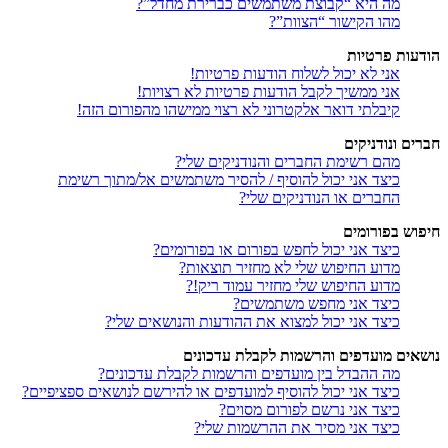
מה היא “קבוצת משתמשים כברירת מחדל”?
מהו הקישור “הצוות”?
הודעות פרטיות
אני לא יכול לשלוח הודעות פרטיות!
אני ממשיך לקבל הודעות פרטיות לא רצויות!
קיבלתי דואר אלקטרוני לא רצוי ממישהו מהפורום הזה!
חברים ונודניקים
מהם רשימת החברים והנודניקים שלי?
כיצד אני יכול להוסיף / להסיר משתמשים אל/מתוך רשימת
החברים או הנודניקים שלי?
חיפוש בפורומים
כיצד אני יכול לחפש בפורום או בפורומים?
מדוע החיפוש שלי לא מחזיר תוצאות?
מדוע החיפוש שלי מחזיר עמוד ריק!?
כיצד אני מחפש משתמשים?
כיצד אני יכול למצוא את ההודעות והנושאים שלי?
נושאים מועדפים והרשמות לקבלת עדכונים
מה ההבדל בין מועדפים והרשמות לקבלת עדכונים?
כיצד אני יכול להוסיף למועדפים או להירשם לנושאים ספציפיים?
כיצד אני נרשם לפורום מסוים?
כיצד אני מסיר את ההרשמות שלי?