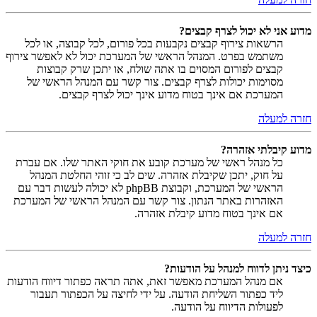
מדוע אני לא יכול לצרף קבצים?
הרשאות צירוף קבצים נקבעות בכל פורום, לכל קבוצה, או לכל
משתמש בפרט. המנהל הראשי של המערכת יכול לא לאפשר צירוף
קבצים לפורום המסוים בו אתה שולח, או יתכן שרק קבוצות
מסוימות יכולות לצרף קבצים. צור קשר עם המנהל הראשי של
המערכת אם אינך בטוח מדוע אינך יכול לצרף קבצים.
חזרה למעלה
מדוע קיבלתי אזהרה?
כל מנהל ראשי של מערכת קובע את חוקי האתר שלו. אם עברת
על חוק, יתכן שקיבלת אזהרה. שים לב כי זוהי החלטת המנהל
הראשי של המערכת, וקבוצת phpBB לא יכולה לעשות דבר עם
האזהרות באתר הנתון. צור קשר עם המנהל הראשי של המערכת
אם אינך בטוח מדוע קיבלת אזהרה.
חזרה למעלה
כיצד ניתן לדווח למנהל על הודעות?
אם מנהל המערכת מאפשר זאת, אתה תראה כפתור דיווח הודעות
ליד כפתור השליחת הודעה. על ידי לחיצה על הכפתור תעבור
לפעולות הדיווח על הודעה.