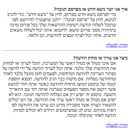
איך אני יוצר נושא חדש או מפרסם תגובה?
כדי לפרסם נושא חדש בפורום, לחץ על "נושא חדש". כדי להגיב
לנושא, לחץ על "פרסם תגובה". ייתכן שתצטרך להירשם לפני
שתוכל לשלוח הודעה.רשימת ההרשאות שלך בכל פורום זמינה
בתחתית מסכי פורום ונושא. לדוגמא: אתה יכול לשלוח נושאים
חדשים, אתה יכול לצרף קבצים להודעות, וכן הלאה.
חזרה למעלה
כיצד אני עורך או מוחק הודעה?
אם אינך מנהל או מנהל ראשי של המערכת, תוכל לערוך או למחוק
את ההודעות שלך בלבד. אתה יכול לערוך הודעה על־ידי לחיצה על
כפתור העריכה להודעה המיוחסת, לפעמים לזמן מוגבל בלבד לאחר
שההודעה נשלחה. אם מישהו כבר הגיב להודעה, תמצא תוספת
קטנה של טקסט המוצג מתחת להודעה כאשר אתה חוזר לנושא
אשר רושם את מספר הפעמים שערכת אותה יחד עם התאריך
והשעה. טקסט זה יופיע רק אם נשלחה להודעה תגובה. הוא לא
יופיע אם מנהל או מנהל ראשי ערך את ההודעה, אך הם יכולים
להשאיר הערה אשר מסבירה מדוע הם ערכו את ההודעה לפי
ראות עיניהם. שים לב שמשתמשים רגילים לא יכולים למחוק
הודעה לאחר שקיבלה תגובה.
חזרה למעלה