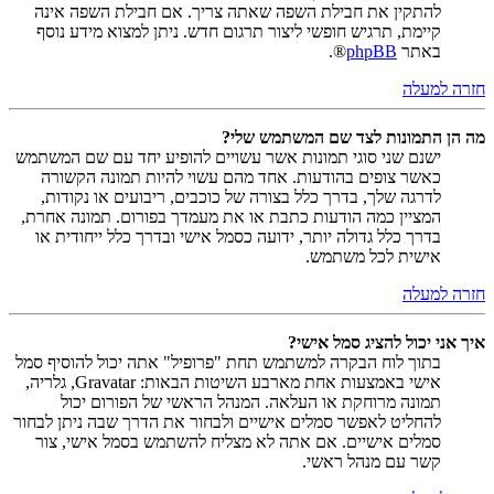
להתקין את חבילת השפה שאתה צריך. אם חבילת השפה אינה
קיימת, תרגיש חופשי ליצור תרגום חדש. ניתן למצוא מידע נוסף
באתר
phpBB
®.
חזרה למעלה
מה הן התמונות לצד שם המשתמש שלי?
ישנם שני סוגי תמונות אשר עשויים להופיע יחד עם שם המשתמש
כאשר צופים בהודעות. אחד מהם עשוי להיות תמונה הקשורה
לדרגה שלך, בדרך כלל בצורה של כוכבים, ריבועים או נקודות,
המציין כמה הודעות כתבת או את מעמדך בפורום. תמונה אחרת,
בדרך כלל גדולה יותר, ידועה כסמל אישי ובדרך כלל ייחודית או
אישית לכל משתמש.
חזרה למעלה
איך אני יכול להציג סמל אישי?
בתוך לוח הבקרה למשתמש תחת "פרופיל" אתה יכול להוסיף סמל
אישי באמצעות אחת מארבע השיטות הבאות: Gravatar, גלריה,
תמונה מרוחקת או העלאה. המנהל הראשי של הפורום יכול
להחליט לאפשר סמלים אישיים ולבחור את הדרך שבה ניתן לבחור
סמלים אישיים. אם אתה לא מצליח להשתמש בסמל אישי, צור
קשר עם מנהל ראשי.