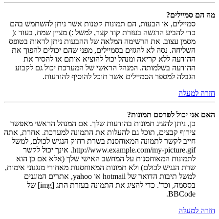
מה הם סמיילים?
סמיילים, או הבעות, הם תמונות קטנות אשר ניתן להשתמש בהם
כדי להביע הרגשה בעזרת קוד קצר, למשל :) מציין שמח, בעוד :(
מסמן עצוב. את הרשימה המלאה של ההבעות ניתן לראות בטופס
השליחה. נסה לא להגזים בסמיילים, מפני שהם יכולים להפוך את
ההודעה ללא קריאה ומנהל יכול להוציא אותם או להסיר את
ההודעה בשלמותה. המנהל הראשי של המערכת יכול גם לקבוע
הגבלה למספר הסמיילים אשר תוכל להוסיף להודעות.
חזרה למעלה
האם אני יכול לפרסם תמונות?
כן, ניתן להציג תמונות בהודעות שלך. אם המנהל הראשי מאפשר
צירוף קבצים, תוכל גם להעלות את התמונה למערכת. אחרת, אתה
חייב לקשר לתמונה המאוחסנת בשרת רחוק הנגיש לכולם, למשל
http://www.example.com/my-picture.gif. אינך יכול לקשר
לתמונות המאוחסנות על המחשב האישי שלך (אלא אם כן הוא
שרת הנגיש לכולם) ולא תמונות המאוחסנות מאחורי מנגנוני אימות,
למשל תיבות הדואר של hotmail או yahoo, אתרים המוגנים
בססמה, וכד'. כדי להציג את התמונה בעזרת התג [img] של
BBCode.
חזרה למעלה