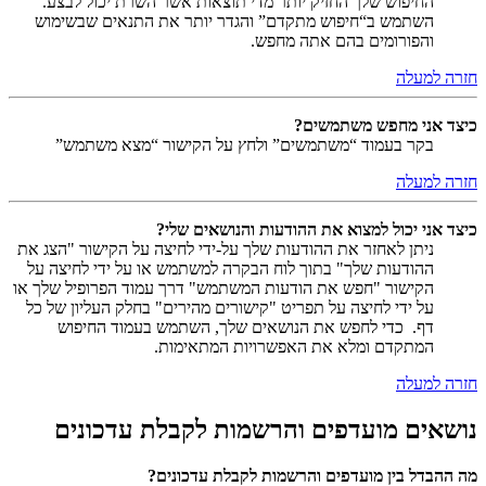
החיפוש שלך החזיק יותר מדי תוצאות אשר השרת יכול לבצע.
השתמש ב“חיפוש מתקדם” והגדר יותר את התנאים שבשימוש
והפורומים בהם אתה מחפש.
חזרה למעלה
כיצד אני מחפש משתמשים?
בקר בעמוד “משתמשים” ולחץ על הקישור “מצא משתמש”
חזרה למעלה
כיצד אני יכול למצוא את ההודעות והנושאים שלי?
ניתן לאחזר את ההודעות שלך על-ידי לחיצה על הקישור "הצג את
ההודעות שלך" בתוך לוח הבקרה למשתמש או על ידי לחיצה על
הקישור "חפש את הודעות המשתמש" דרך עמוד הפרופיל שלך או
על ידי לחיצה על תפריט "קישורים מהירים" בחלק העליון של כל
דף. כדי לחפש את הנושאים שלך, השתמש בעמוד החיפוש
המתקדם ומלא את האפשרויות המתאימות.
חזרה למעלה
נושאים מועדפים והרשמות לקבלת עדכונים
מה ההבדל בין מועדפים והרשמות לקבלת עדכונים?