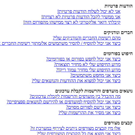
הודעות פרטיות
אני לא יכול לשלוח הודעות פרטיות!
אני ממשיך לקבל הודעות פרטיות לא רצויות!
קיבלתי דואר אלקטרוני לא רצוי ממישהו מהפורום הזה!
חברים ונודניקים
מהם רשימת החברים והנודניקים שלי?
כיצד אני יכול להוסיף / להסיר משתמשים אל/מתוך רשימת החברים או
חיפוש בפורומים
כיצד אני יכול לחפש בפורום או בפורומים?
מדוע החיפוש שלי לא מחזיר תוצאות?
מדוע החיפוש שלי מחזיר עמוד ריק!?
כיצד אני מחפש משתמשים?
כיצד אני יכול למצוא את ההודעות והנושאים שלי?
נושאים מועדפים והרשמות לקבלת עדכונים
מה ההבדל בין מועדפים והרשמות לקבלת עדכונים?
כיצד אני יכול להוסיף למועדפים או להירשם לנושאים ספציפיים?
כיצד אני נרשם לפורום מסוים?
כיצד אני מסיר את ההרשמות שלי?
קבצים מצורפים
אלו מין קבצים מצורפים ניתנים לצירוף במערכת זו?
כיצד אני מוצא את כל הקבצים המצורפים שלי?