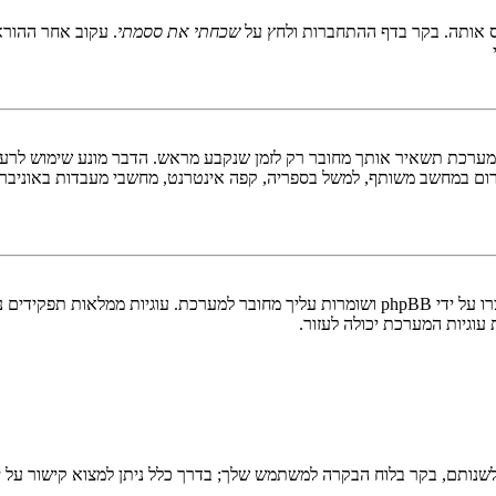
 אותה. בקר בדף ההתחברות ולחץ על
שכחתי את ססמתי
. עקוב אחר ההורא
ערכת תשאיר אותך מחובר רק לזמן שנקבע מראש. הדבר מונע שימוש לרעה 
ום במחשב משותף, למשל בספריה, קפה אינטרנט, מחשבי מעבדות באוניבר
"מחק את כל עוגיות המערכת" מוחק את כל העוגיות (cookies) שנוצרו על ידי phpBB ושומרות 
וגיות המערכת יכולה לעזור.
שנותם, בקר בלוח הבקרה למשתמש שלך; בדרך כלל ניתן למצוא קישור על י