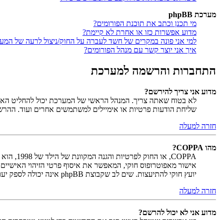
מערכת phpBB
מי תכנן וכתב את תוכנת הפורומים?
מדוע אפשרות כזו או אחרת לא קיימת?
למי אני פונה במקרים של חשד לעברה על החוק/ניצול לרעה של המע
איך אני יוצר קשר עם מנהל הפורומים?
התחברות והרשמה למערכת
מדוע אני צריך להירשם?
לא בטוח שאתה צריך. המנהל הראשי של המערכת יכול להחליט האם ח
שליחת הודעות פרטיות או אימיילים למשתמשים אחרים ועוד. ההר
חזרה למעלה
מהו COPPA?
יועץ חוקי להתיעצות. שים לב שקבוצת phpBB אינה יכולה לספק יעוץ חוקי ואינה נקודה ליצירת קשר לענייני חוק מכל סוג, ובפרט הרשום להלן.
חזרה למעלה
מדוע אני לא יכול להרשם?