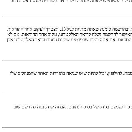
ראשית, בדוק את שם המשתמש והססמה שהזנת. אם הם נכונים, אז כנראה ואת מהדברים הבאים קרה. אם מערכת ה־COPPA פועלת במערכת ובהרשמה סימנת שאתה מתחת לגיל 13, תצטרך לעקוב אחר ההוראות
האישור להרשמה נשלח לדואר האלקטרוני, עקוב אחר ההוראות. אם לא
 הספאם. אם אתה בטוח שהפרטים שהזנת נכונים ודואר האלקטרוני אכן
מת. לחילופין, יכול להיות שיש שגיאה בהגדרות האתר שהמנהלים שלו
די לצמצם בגודל של בסיס הנתונים. אם זה קרה, נסה להירשם שוב