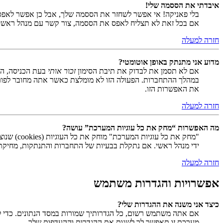
איבדתי את הססמה שלי!
בלי פאניקה! אי אפשר לשחזר את הססמה שלך, אבל כן אפשר לאפס
אם בכל זאת לא תצליח לאפס את הססמה, צור קשר עם מנהל ראשי
חזרה למעלה
מדוע אני מתנתק באופן אוטומטי?
אם לא תסמן את לבדוק את תיבת הסימון
זכור אותי
בעת הכניסה, המ
במהלך ההתחברות. הפעולה הזו לא מומלצת כאשר אתה מחובר לפור
את האפשרות הזו.
חזרה למעלה
מה האפשרות “מחק את כל עוגיות המערכת” עושה?
ידי מנהל ראשי. אם נתקלת בבעיות של התחברות והתנתקות, מחיקת ע
חזרה למעלה
אפשרויות והגדרות משתמש
כיצד אני משנה את ההגדרות שלי?
אם אתה משתמש רשום, כל הגדרותיך שמורות במסד הנתונים. כדי ל
מערכת זו תאפשר לך לשנות את ההגדרות וההעדפות שלך.