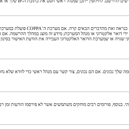
י חסם את כתובת ה-IP שלך או את שם המשתמש שאתה מנסה לרשום. צור קשר עם מנהל ראשי לסיוע.
די דואר אלקטרוני או מנהל המערכת; מידע זה מוצג במהלך ההרשמה. אם 
ני שגויה או שמערכת הדואר האלקטרוני העבירה את הודעת האישור בסינון
 שלך נכונים. אם הם נכונים, צור קשר עם מנהל ראשי כדי לוודא שלא נחס
 בנוסף, פורומים רבים מוחקים משתמשים אשר לא פירסמו הודעות זמן רב כ