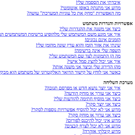
איבדתי את הססמה שלי!
מדוע אני מתנתק באופן אוטומטי?
מה האפשרות “מחק את כל עוגיות המערכת” עושה?
אפשרויות והגדרות משתמש
כיצד אני משנה את ההגדרות שלי?
איך אני מונע משם המשתמש שלי מלהופיע ברשימת המשתמשים המ
הזמנים אינם נכונים!
שינתי את אזור הזמן והוא עדין שונה מהזמן שלי!
השפה שלי אינה ברשימה!
מה הן התמונות לצד שם המשתמש שלי?
איך אני יכול להציג סמל אישי?
מהו הדירוג שלי וכיצד אני משנה אותו?
כאשר אני לוחץ על קישור הדואר האלקטרוני של משתמש הוא מבק
מערכת השליחה
איך אני יוצר נושא חדש או מפרסם תגובה?
כיצד אני עורך או מוחק הודעה?
כיצד אני מוסיף חתימה להודעות שלי?
כיצד אני יוצר סקר?
מדוע אני לא יכול להוסיף אפשרויות נוספות לסקר?
כיצד אני ערוך או מוחק סקר?
מדוע איני יכול להיכנס לפורום?
מדוע אני לא יכול לצרף קבצים?
מדוע קיבלתי אזהרה?