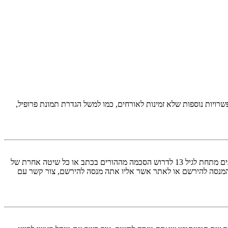
יות נוספות שלא זמינות לאורחים, כמו למשל הגדרת תמונת פרופיל,
COPPA, או החוק לפרטיות והגנה המקוונת של הילד של 1998, הוא חוק בארצות הברית הדורש מאתרים ברשת אשר יכולים לאסוף מידע מקטינים מתחת לגיל 13 לדרוש הסכמה מההורים בכתב או כל שיטה אחרת של
 13. אם אינך בטוח אם חוק זה חל לגביך בתור מישהו המנסה להירשם או לאתר אשר אליו אתה מנסה להירשם, צור קשר עם