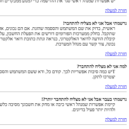
יש אפשרות שמנהל ראשי סגר את ההרשמה כדי למנוע ממבקרים חדשים להירשם. לחילופין ייתכן שמנהל ראש
חזרה למעלה
נרשמתי אבל אני לא מצליח להתחבר!
שתקבל. בחלק ממערכות הפורומים דורשים את הפעלת החשבון, על י
קיבלת הודעה לדואר האלקטרוני, כנראה ונתת כתובת דואר אלקטרו
נכונה, צור קשר עם מנהל המערכת.
חזרה למעלה
למה אני לא מצליח להתחבר?
Tיש כמה סיבות אפשריות לכך. קודם כל, ודא ששם המשתמש והססמה
יצטרכו לתקן.
חזרה למעלה
נרשמתי בעבר אבל אני לא מצליח להתחבר יותר?!
קיימת אפשרות שמנהל ראשי כיבה או מחק את חשבונך מסיבה כלשהי.
ולהיות יותר פעיל בדיונים.
חזרה למעלה