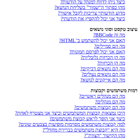
כיצד ניתן לדווח למנהל על הודעות?
מהו כפתור ה“שמור” בשליחת הנושא?
מדוע הודעותיי צריכות לקבל אישור?
כיצד אני יכול להקפיץ את הודעתי?
עיצוב טקסט וסוגי נושאים
מה זה BBCode?
האם אני יכול להשתמש ב־HTML?
מה הם סמיילים?
האם אני יכול לפרסם תמונות?
מה הן הכרזות גלובליות?
מה הן הכרזות?
מה הם נושאים דביקים?
מה הם נושאים נעולים?
מה הם אייקונים לנושא?
רמות משתמשים וקבוצות
מה הם מנהלים ראשיים?
מה הם מנהלים?
מה הם קבוצות משתמשים?
היכן נמצאות קבוצות המשתמשים וכיצד אני מצטרף לאחת?
כיצד אני הופך לראש קבוצת משתמשים?
למה קבוצות משתמשים מסוימות מופיעות בצבעים שונים?
מה היא “קבוצת משתמשים כברירת מחדל”?
מהו הקישור “הצוות”?