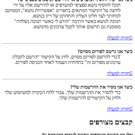
תוכל להוסיף נושא ספציפי למועדפים או להירשם אליו על ידי
לחיצה על הקישור המתאים בתפריט "אפשרויות נושא", הממוקם
לנוחותך לצד חלקו העליון והתחתון של דיון בנושא.
תגובה לנושא כאשר התיבה "הודע לי כאשר תגובה נשלחת"
מסומנת גם תרשום אותך לקבל עדכונים מהנושא.
חזרה למעלה
כיצד אני נרשם לפורום מסוים?
Tכדי להרשם לפורום מסוים, לחץ על הקישור “הרשם לקבלת
עדכונים מפורום זה” בתחתית העמוד לאחר הכניסה לפורום.
חזרה למעלה
כיצד אני מסיר את ההרשמות שלי?
כדי להסיר את ההרשמות שלך, עבור ללוח הבקרה למשתמש שלך
ולחץ על הקישורים להרשמות שלך.
חזרה למעלה
קבצים מצורפים
אלו מין קבצים מצורפים ניתנים לצירוף במערכת זו?