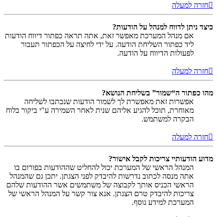
חזרה למעלה
כיצד ניתן לדווח למנהל על הודעות?
אם מנהל המערכת מאפשר זאת, אתה תראה כפתור דיווח הודעות
ליד כפתור השליחת הודעה. על ידי לחיצה על הכפתור תעבור
לפעולות הדיווח על הודעה.
חזרה למעלה
מהו כפתור ה“שמור” בשליחת הנושא?
אפשרות זאת מאפשרת לך לשמור הודעות שנכתבו לשליחה
מאוחרת, תוכל להגיע אליהם שנית לאחר השמירה ע"י ביקור בלוח
הבקרה למשתמש.
חזרה למעלה
מדוע הודעותיי צריכות לקבל אישור?
המנהל הראשי של המערכת יכול להחליט שההודעות בפורום בו
אתה מנסה לכתוב נדרשות להיבדק לפני הצגתן. יתכן גם שהמנהל
הראשי הכניס אותך לקבוצה של משתמשים אשר ההודעות שלהם
צריכות להיבדק טרם הצגתן. אנא צור קשר על המנהל הראשי של
המערכת למידע נוסף.