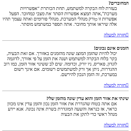
המחוברים?
בעזרת לוח הבקרה למשתמש, תחת הכותרת “אפשרויות
מערכת”,אתה תמצא אפשרות
הסתר את מצבי כמחובר
. הפעל
אפשרות זו
ורק מנהלי המערכת, מנהלי פורומים ואתה עצמך תהיו
כן
אלה שיראו אותך מחובר. אתה תספר כמשתמש מוסתר.
חזרה למעלה
הזמנים אינם נכונים!
יכול להיות שהזמן המוצג שונה מהזמנים באזורך. אם זאת הבעיה,
בקר בלוח הבקרה למשתמש ושנה את הזמן על פי אזורך, לדוגמה
לונדון, פאריס, ניו יורק, וכדומה. שים לב ששינוי אזור הזמן, כמו רוב
ההגדרות, ניתן אך ורק למשתמשים רשומים. אם אינך רשום
במערכת, זה הזמן הנכון להירשם.
חזרה למעלה
שינתי את אזור הזמן והוא עדין שונה מהזמן שלי!
אם אתה בטוח שהגדרת את אזור הזמן נכון והזמן עדין אינו מכוון
כראוי, אז כנראה והשעה המוגדרת בשרת אינה נכונה. אנא יידע
מנהל ראשי כדי לתקן את הבעיה
חזרה למעלה