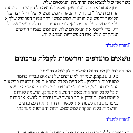
כיצד אני יכול למצוא את ההודעות והנושאים שלי?
ניתן לאחזר את ההודעות שלך על-ידי לחיצה על הקישור "הצג את
ההודעות שלך" בתוך לוח הבקרה למשתמש או על ידי לחיצה על
הקישור "חפש את הודעות המשתמש" דרך עמוד הפרופיל שלך או
על ידי לחיצה על תפריט "קישורים מהירים" בחלק העליון של כל
דף. כדי לחפש את הנושאים שלך, השתמש בעמוד החיפוש
המתקדם ומלא את האפשרויות המתאימות.
חזרה למעלה
נושאים מועדפים והרשמות לקבלת עדכונים
מה ההבדל בין מועדפים והרשמות לקבלת עדכונים?
ב-phpBB 3.0, שמירה למועדפים של נושאים עבדה בדומה
למועדפים בדפדפן - לא היית מקבל התראות על עדכונים בנושאים.
החל מגרסה 3.1, שמירה למועדפים דומה יותר להרשמה לנושא.
תוכל לקבל התראות כאשר הנושא מתעדכן. הרשמה לפורום,
לעומת זאת, תעדכן אותך כאשר ישר עדכונים לנושא או פורום
במערכת. ניתן לשנות את אפשרויות ההתראות למועדפים
והרשמות בלוח הבקרה למשתמש, תחת ״העדפות מערכת״.
חזרה למעלה
כיצד אני יכול להוסיף למועדפים או להירשם לנושאים ספציפיים?