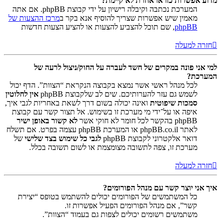
מדוע אפשרות כזו או אחרת לא קיימת?
המערכת נכתבה וקיבלה רישיון על ידי קבוצת phpBB. אם אתה
מאמין שיש אפשרות שצריך להוסיף אנא בקר ב
מרכז ההצעות של
phpBB
, שם תוכל להצביע להצעות או להציע הצעות חדשות
חזרה למעלה
למי אני פונה במקרים של חשד לעברה על החוק/ניצול לרעה של
המערכת?
לכל מנהל ראשי אשר נמצא בקבוצה הנקראת “הצוות”. הדף יכול
לשמש גם עזר להערותיכם. שים לב שלקבוצת phpBB
אין לחלוטין
סמכות שיפוטית
ואינה יכולה בשום דרך לשאת באחריות לגבי איך,
איפה או על־ידי מי מערכת זו בשימוש. אל תצור קשר עם קבוצת
phpBB בהקשר לכל חומר לא חוקי אשר
לא קשור באופן ישיר
לאתר phpBB.co.il או המערכת phpBB עצמה בפרט. אם תשלח
דואר אלקטרוני לקבוצת phpBB
לגבי כל שימוש בצד שלישי
של
מערכת זו, צפה לתשובה מצומצמת או לשום תשובה בכלל.
חזרה למעלה
איך אני יוצר קשר עם מנהל הפורומים?
כל המשתמשים של הפורומים יכולים להשתמש בטופס “יצירת
קשר”, אם מנהל הפורומים הפעיל אפשרות זו.
משתמשים רשומים יכולים לצפות גם בעמוד “הצוות”.