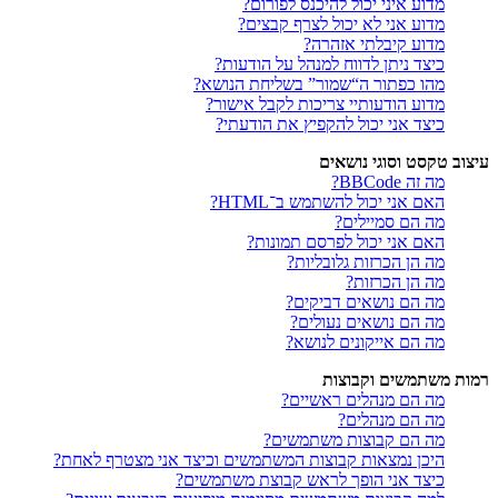
מדוע איני יכול להיכנס לפורום?
מדוע אני לא יכול לצרף קבצים?
מדוע קיבלתי אזהרה?
כיצד ניתן לדווח למנהל על הודעות?
מהו כפתור ה“שמור” בשליחת הנושא?
מדוע הודעותיי צריכות לקבל אישור?
כיצד אני יכול להקפיץ את הודעתי?
עיצוב טקסט וסוגי נושאים
מה זה BBCode?
האם אני יכול להשתמש ב־HTML?
מה הם סמיילים?
האם אני יכול לפרסם תמונות?
מה הן הכרזות גלובליות?
מה הן הכרזות?
מה הם נושאים דביקים?
מה הם נושאים נעולים?
מה הם אייקונים לנושא?
רמות משתמשים וקבוצות
מה הם מנהלים ראשיים?
מה הם מנהלים?
מה הם קבוצות משתמשים?
היכן נמצאות קבוצות המשתמשים וכיצד אני מצטרף לאחת?
כיצד אני הופך לראש קבוצת משתמשים?