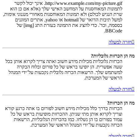
http://www.example.com/my-picture.gif. אינך יכול לקשר
לתמונות המאוחסנות על המחשב האישי שלך (אלא אם כן הוא
שרת הנגיש לכולם) ולא תמונות המאוחסנות מאחורי מנגנוני אימות,
למשל תיבות הדואר של hotmail או yahoo, אתרים המוגנים
בססמה, וכד'. כדי להציג את התמונה בעזרת התג [img] של
BBCode.
חזרה למעלה
מה הן הכרזות גלובליות?
הכרזות גלובליות מכילות מידע חשוב ואתה צריך לקרוא אותן בכל
שעה אפשרית. הן יופיעו בראש של כל פורום ובלוח הבקרה
למשתמש שלך. הרשאות הכרזה גלובלית נקבעות על־ידי המנהל
הראשי של המערכת.
חזרה למעלה
מה הן הכרזות?
הכרזות בדרך כלל מכילות מידע חשוב לפורום בו אתה כרגע קורא
וצריך לקרוא אותן מתי שניתן. ההכרזות מופיעות בראש של כל
עמוד בפורום בו הן נשלחו. כמו בהכרזות הגלובליות, הרשאות
הכרזה נקבעות על־ידי המנהל הראשי של המערכת.
חזרה למעלה