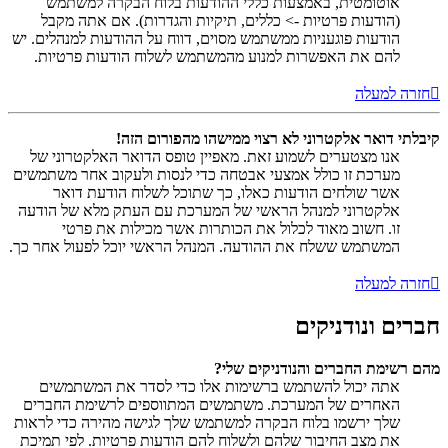
אוטומטית, באמצעות כללי ההודעות בלוח הבקרה למשתמש
(הודעות פרטיות -> כללים, תיקיות והגדרות). אם אתה מקבל
הודעות פוגעניות ממשתמש מסוים, דווח על ההודעות למנהלים. יש
להם את האפשרות למנוע מהמשתמש לשלוח הודעות פרטיות.
חזרה למעלה
קיבלתי דואר אלקטרוני לא רצוי ממישהו מהפורום הזה!
אנו מצטערים לשמוע זאת. מאפיין טופס הדואר האלקטרוני של
מערכת זו כולל אמצעי אבטחה כדי לנסות ולעקוב אחר משתמשים
אשר שולחים הודעות כאלו, כך שתוכל לשלוח הודעת דואר
אלקטרוני למנהל הראשי של המערכת עם העתק מלא של הודעה
זו. חשוב מאוד לכלול את הכותרות אשר מכילות את פרטי
המשתמש ששלח את ההודעה. המנהל הראשי יוכל לפעול אחר כך.
חזרה למעלה
חברים ונודניקים
מהם רשימת החברים והנודניקים שלי?
אתה יכול להשתמש ברשימות אלו כדי לסדר את המשתמשים
האחרים של המערכת. משתמשים המתווספים לרשימת החברים
שלך ירשמו בלוח הבקרה למשתמש שלך לגישה מהירה כדי לראות
את מצב החיבור שלהם ולשלוח להם הודעות פרטיות. לפי תמיכת