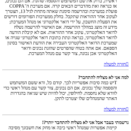
ראשית, בדוק את שם המשתמש והססמה שהזנת. אם הם נכונים,
אז כנראה ואת מהדברים הבאים קרה. אם מערכת ה־COPPA
פועלת במערכת ובהרשמה סימנת שאתה מתחת לגיל 13, תצטרך
לעקוב אחר ההוראות שתקבל. בחלק ממערכות הפורומים דורשים
את הפעלת החשבון, על ידי דואר אלקטרוני או מנהל המערכת;
מידע זה מוצג במהלך ההרשמה. אם האישור להרשמה נשלח
לדואר האלקטרוני, עקוב אחר ההוראות. אם לא קיבלת הודעה
לדואר האלקטרוני, כנראה ונתת כתובת דואר אלקטרוני שגויה או
שמערכת הדואר האלקטרוני העבירה את הודעת האישור בסינון
הספאם. אם אתה בטוח שהפרטים שהזנת נכונים ודואר
האלקטרוני אכן נכונה, צור קשר עם מנהל המערכת.
חזרה למעלה
למה אני לא מצליח להתחבר?
Tיש כמה סיבות אפשריות לכך. קודם כל, ודא ששם המשתמש
והססמה שלך נכונים. אם הם נכונים, צור קשר עם מנהל ראשי כדי
לוודא שלא נחסמת. לחילופין, יכול להיות שיש שגיאה בהגדרות
האתר שהמנהלים שלו יצטרכו לתקן.
חזרה למעלה
נרשמתי בעבר אבל אני לא מצליח להתחבר יותר?!
קיימת אפשרות שמנהל ראשי כיבה או מחק את חשבונך מסיבה