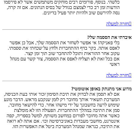
כלשהי. בנוסף, פורומים רבים מוחקים משתמשים אשר לא פירסמו
הודעות זמן רב כדי לצמצם בגודל של בסיס הנתונים. אם זה קרה,
נסה להירשם שוב ולהיות יותר פעיל בדיונים.
חזרה למעלה
איבדתי את הססמה שלי!
בלי פאניקה! אי אפשר לשחזר את הססמה שלך, אבל כן אפשר
לאפס אותה. בקר בדף ההתחברות ולחץ על
שכחתי את ססמתי
.
עקוב אחר ההוראות ותוכל להתחבר שוב תוך זמן קצר.
אם בכל זאת לא תצליח לאפס את הססמה, צור קשר עם מנהל
ראשי
חזרה למעלה
מדוע אני מתנתק באופן אוטומטי?
אם לא תסמן את לבדוק את תיבת הסימון
זכור אותי
בעת הכניסה,
המערכת תשאיר אותך מחובר רק לזמן שנקבע מראש. הדבר מונע
שימוש לרעה בחשבונך על ידי מישהו אחר. כדי להישאר מחובר,
סמן את התיבה במהלך ההתחברות. הפעולה הזו לא מומלצת
כאשר אתה מחובר לפורום במחשב משותף, למשל בספריה, קפה
אינטרנט, מחשבי מעבדות באוניברסיטה וכו׳. אם אתה לא רואה
את התיבה, כנראה שמנהל המערכת ביטל את האפשרות הזו.