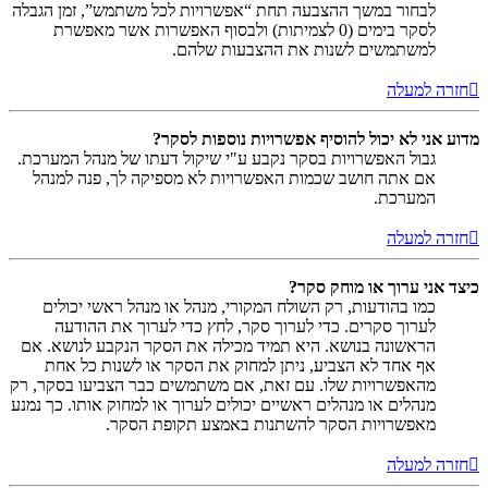
לבחור במשך ההצבעה תחת “אפשרויות לכל משתמש”, זמן הגבלה
לסקר בימים (0 לצמיתות) ולבסוף האפשרות אשר מאפשרת
למשתמשים לשנות את ההצבעות שלהם.
חזרה למעלה
מדוע אני לא יכול להוסיף אפשרויות נוספות לסקר?
גבול האפשרויות בסקר נקבע ע"י שיקול דעתו של מנהל המערכת.
אם אתה חושב שכמות האפשרויות לא מספיקה לך, פנה למנהל
המערכת.
חזרה למעלה
כיצד אני ערוך או מוחק סקר?
כמו בהודעות, רק השולח המקורי, מנהל או מנהל ראשי יכולים
לערוך סקרים. כדי לערוך סקר, לחץ כדי לערוך את ההודעה
הראשונה בנושא. היא תמיד מכילה את הסקר הנקבע לנושא. אם
אף אחד לא הצביע, ניתן למחוק את הסקר או לשנות כל אחת
מהאפשרויות שלו. עם זאת, אם משתמשים כבר הצביעו בסקר, רק
מנהלים או מנהלים ראשיים יכולים לערוך או למחוק אותו. כך נמנע
מאפשרויות הסקר להשתנות באמצע תקופת הסקר.
חזרה למעלה