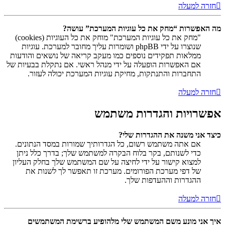
חזרה למעלה
מה האפשרות “מחק את כל עוגיות המערכת” עושה?
"מחק את כל עוגיות המערכת" מוחק את כל העוגיות (cookies)
שנוצרו על ידי phpBB ושומרות עליך מחובר למערכת. עוגיות
ממלאות תפקידים נוספים כמו מעקב קריאה של נושאים והודעות
אם האפשרות הופעלה על ידי מנהל ראשי. אם נתקלת בבעיות של
התחברות והתנתקות, מחיקת עוגיות המערכת יכולה לעזור.
חזרה למעלה
אפשרויות והגדרות משתמש
כיצד אני משנה את ההגדרות שלי?
אם אתה משתמש רשום, כל הגדרותיך שמורות במסד הנתונים.
כדי לשנותם, בקר בלוח הבקרה למשתמש שלך; בדרך כלל ניתן
למצוא קישור על ידי לחיצה על שם המשתמש שלך בחלק העליון
של דפי מערכת הפורומים. מערכת זו תאפשר לך לשנות את
ההגדרות וההעדפות שלך.
חזרה למעלה
איך אני מונע משם המשתמש שלי מלהופיע ברשימת המשתמשים