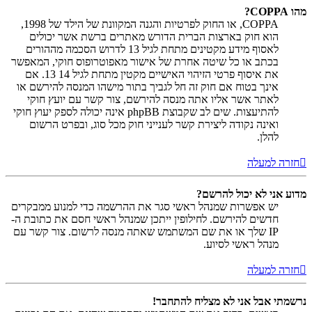
מהו COPPA?
COPPA, או החוק לפרטיות והגנה המקוונת של הילד של 1998,
הוא חוק בארצות הברית הדורש מאתרים ברשת אשר יכולים
לאסוף מידע מקטינים מתחת לגיל 13 לדרוש הסכמה מההורים
בכתב או כל שיטה אחרת של אישור מאפוטרופוס חוקי, המאפשר
את איסוף פרטי הזיהוי האישיים מקטין מתחת לגיל 14 13. אם
אינך בטוח אם חוק זה חל לגביך בתור מישהו המנסה להירשם או
לאתר אשר אליו אתה מנסה להירשם, צור קשר עם יועץ חוקי
להתיעצות. שים לב שקבוצת phpBB אינה יכולה לספק יעוץ חוקי
ואינה נקודה ליצירת קשר לענייני חוק מכל סוג, ובפרט הרשום
להלן.
חזרה למעלה
מדוע אני לא יכול להרשם?
יש אפשרות שמנהל ראשי סגר את ההרשמה כדי למנוע ממבקרים
חדשים להירשם. לחילופין ייתכן שמנהל ראשי חסם את כתובת ה-
IP שלך או את שם המשתמש שאתה מנסה לרשום. צור קשר עם
מנהל ראשי לסיוע.
חזרה למעלה
נרשמתי אבל אני לא מצליח להתחבר!