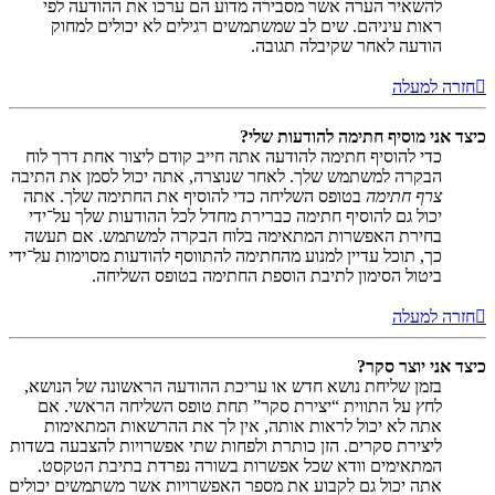
להשאיר הערה אשר מסבירה מדוע הם ערכו את ההודעה לפי
ראות עיניהם. שים לב שמשתמשים רגילים לא יכולים למחוק
הודעה לאחר שקיבלה תגובה.
חזרה למעלה
כיצד אני מוסיף חתימה להודעות שלי?
כדי להוסיף חתימה להודעה אתה חייב קודם ליצור אחת דרך לוח
הבקרה למשתמש שלך. לאחר שנוצרה, אתה יכול לסמן את התיבה
צרף חתימה
בטופס השליחה כדי להוסיף את החתימה שלך. אתה
יכול גם להוסיף חתימה כברירת מחדל לכל ההודעות שלך על־ידי
בחירת האפשרות המתאימה בלוח הבקרה למשתמש. אם תעשה
כך, תוכל עדיין למנוע מהחתימה להתווסף להודעות מסוימות על־ידי
ביטול הסימון לתיבת הוספת החתימה בטופס השליחה.
חזרה למעלה
כיצד אני יוצר סקר?
בזמן שליחת נושא חדש או עריכת ההודעה הראשונה של הנושא,
לחץ על התווית “יצירת סקר” תחת טופס השליחה הראשי. אם
אתה לא יכול לראות אותה, אין לך את ההרשאות המתאימות
ליצירת סקרים. הזן כותרת ולפחות שתי אפשרויות להצבעה בשדות
המתאימים וודא שכל אפשרות בשורה נפרדת בתיבת הטקסט.
אתה יכול גם לקבוע את מספר האפשרויות אשר משתמשים יכולים