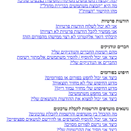
למה קבוצות משתמשים מסוימות מופיעות בצבעים שונים?
מה היא “קבוצת משתמשים כברירת מחדל”?
מהו הקישור “הצוות”?
הודעות פרטיות
אני לא יכול לשלוח הודעות פרטיות!
אני ממשיך לקבל הודעות פרטיות לא רצויות!
קיבלתי דואר אלקטרוני לא רצוי ממישהו מהפורום הזה!
חברים ונודניקים
מהם רשימת החברים והנודניקים שלי?
כיצד אני יכול להוסיף / להסיר משתמשים אל/מתוך רשימת
החברים או הנודניקים שלי?
חיפוש בפורומים
כיצד אני יכול לחפש בפורום או בפורומים?
מדוע החיפוש שלי לא מחזיר תוצאות?
מדוע החיפוש שלי מחזיר עמוד ריק!?
כיצד אני מחפש משתמשים?
כיצד אני יכול למצוא את ההודעות והנושאים שלי?
נושאים מועדפים והרשמות לקבלת עדכונים
מה ההבדל בין מועדפים והרשמות לקבלת עדכונים?
כיצד אני יכול להוסיף למועדפים או להירשם לנושאים ספציפיים?
כיצד אני נרשם לפורום מסוים?
כיצד אני מסיר את ההרשמות שלי?