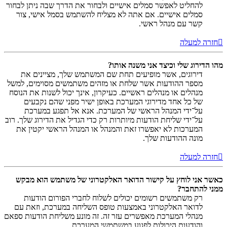
להחליט לאפשר סמלים אישיים ולבחור את הדרך שבה ניתן לבחור
סמלים אישיים. אם אתה לא מצליח להשתמש בסמל אישי, צור
קשר עם מנהל ראשי.
חזרה למעלה
מהו הדירוג שלי וכיצד אני משנה אותו?
דירוגים, אשר מופיעים תחת שם המשתמש שלך, מציינים את
מספר ההודעות אשר שלחת או מזהים משתמשים מסוימים, למשל
מנהלים או מנהלים ראשיים. כעיקרון, אינך יכול לשנות את הנוסח
של כל אחד מדירוגי המערכת באופן ישיר מפני שהם נקבעים
על־ידי המנהל הראשי של המערכת. אנא אל תפגע במערכת
על־ידי שליחת הודעות מיותרות רק כדי הגדיל את הדירוג שלך. רוב
המערכות לא יאפשרו זאת והמנהל או המנהל הראשי יקטין את
מונה ההודעות שלך.
חזרה למעלה
כאשר אני לוחץ על קישור הדואר האלקטרוני של משתמש הוא מבקש
ממני להתחבר?
רק משתמשים רשומים יכולים לשלוח לחברי הפורום הודעות
לדואר האלקטרוני באמצעות טופס השליחה במערכת, וזאת עם
מנהלי המערכת מאפשרים עזר זה. זה מונע משליחת הודעות ספאם
והודעות היכולות לפגוע במשתמשי המערכת.