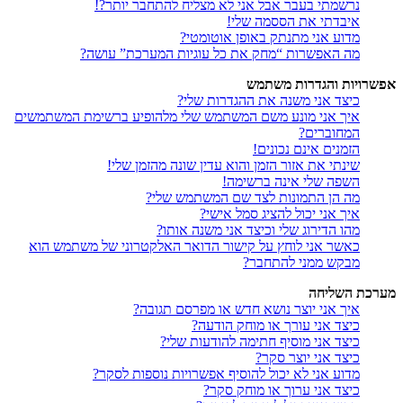
נרשמתי בעבר אבל אני לא מצליח להתחבר יותר?!
איבדתי את הססמה שלי!
מדוע אני מתנתק באופן אוטומטי?
מה האפשרות “מחק את כל עוגיות המערכת” עושה?
אפשרויות והגדרות משתמש
כיצד אני משנה את ההגדרות שלי?
איך אני מונע משם המשתמש שלי מלהופיע ברשימת המשתמשים
המחוברים?
הזמנים אינם נכונים!
שינתי את אזור הזמן והוא עדין שונה מהזמן שלי!
השפה שלי אינה ברשימה!
מה הן התמונות לצד שם המשתמש שלי?
איך אני יכול להציג סמל אישי?
מהו הדירוג שלי וכיצד אני משנה אותו?
כאשר אני לוחץ על קישור הדואר האלקטרוני של משתמש הוא
מבקש ממני להתחבר?
מערכת השליחה
איך אני יוצר נושא חדש או מפרסם תגובה?
כיצד אני עורך או מוחק הודעה?
כיצד אני מוסיף חתימה להודעות שלי?
כיצד אני יוצר סקר?
מדוע אני לא יכול להוסיף אפשרויות נוספות לסקר?
כיצד אני ערוך או מוחק סקר?