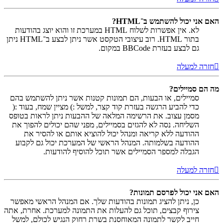
האם אני יכול להשתמש ב־HTML?
לא. אין אפשרות לשלוח HTML במערכת זו והוא יוצג בהודעות
בתור HTML. רוב עיצובי הטקסט אשר ניתן לבצע ב־HTML ניתן
גם לבצע בעזרת BBCode במקום.
חזרה למעלה
מה הם סמיילים?
סמיילים, או הבעות, הם תמונות קטנות אשר ניתן להשתמש בהם
כדי להביע הרגשה בעזרת קוד קצר, למשל :) מציין שמח, בעוד :(
מסמן עצוב. את הרשימה המלאה של ההבעות ניתן לראות בטופס
השליחה. נסה לא להגזים בסמיילים, מפני שהם יכולים להפוך את
ההודעה ללא קריאה ומנהל יכול להוציא אותם או להסיר את
ההודעה בשלמותה. המנהל הראשי של המערכת יכול גם לקבוע
הגבלה למספר הסמיילים אשר תוכל להוסיף להודעות.
חזרה למעלה
האם אני יכול לפרסם תמונות?
כן, ניתן להציג תמונות בהודעות שלך. אם המנהל הראשי מאפשר
צירוף קבצים, תוכל גם להעלות את התמונה למערכת. אחרת, אתה
חייב לקשר לתמונה המאוחסנת בשרת רחוק הנגיש לכולם, למשל