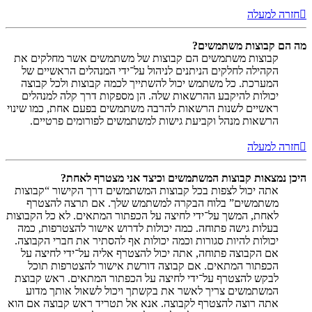
חזרה למעלה
מה הם קבוצות משתמשים?
קבוצות משתמשים הם קבוצות של משתמשים אשר מחלקים את
הקהילה לחלקים הניתנים לניהול על־ידי המנהלים הראשיים של
המערכת. כל משתמש יכול להשתייך לכמה קבוצות ולכל קבוצה
יכולות להיקבע ההרשאות שלה. הן מספקות דרך קלה למנהלים
ראשיים לשנות הרשאות להרבה משתמשים בפעם אחת, כמו שינוי
הרשאות מנהל וקביעת גישות למשתמשים לפורומים פרטיים.
חזרה למעלה
היכן נמצאות קבוצות המשתמשים וכיצד אני מצטרף לאחת?
אתה יכול לצפות בכל קבוצות המשתמשים דרך הקישור “קבוצות
משתמשים” בלוח הבקרה למשתמש שלך. אם תרצה להצטרף
לאחת, המשך על־ידי לחיצה על הכפתור המתאים. לא כל הקבוצות
בעלות גישה פתוחה. כמה יכולות לדרוש אישור להצטרפות, כמה
יכולות להיות סגורות וכמה יכולות אף להסתיר את חברי הקבוצה.
אם הקבוצה פתוחה, אתה יכול להצטרף אליה על־ידי לחיצה על
הכפתור המתאים. אם קבוצה דורשת אישור להצטרפות תוכל
לבקש להצטרף על־ידי לחיצה על הכפתור המתאים. ראש קבוצת
המשתמשים צריך לאשר את בקשתך ויכול לשאול אותך מדוע
אתה רוצה להצטרף לקבוצה. אנא אל תטריד ראש קבוצה אם הוא