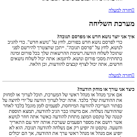
חזרה למעלה
מערכת השליחה
איך אני יוצר נושא חדש או מפרסם תגובה?
כדי לפרסם נושא חדש בפורום, לחץ על "נושא חדש". כדי להגיב
לנושא, לחץ על "פרסם תגובה". ייתכן שתצטרך להירשם לפני
שתוכל לשלוח הודעה.רשימת ההרשאות שלך בכל פורום זמינה
בתחתית מסכי פורום ונושא. לדוגמא: אתה יכול לשלוח נושאים
חדשים, אתה יכול לצרף קבצים להודעות, וכן הלאה.
חזרה למעלה
כיצד אני עורך או מוחק הודעה?
אם אינך מנהל או מנהל ראשי של המערכת, תוכל לערוך או למחוק
את ההודעות שלך בלבד. אתה יכול לערוך הודעה על־ידי לחיצה על
כפתור העריכה להודעה המיוחסת, לפעמים לזמן מוגבל בלבד לאחר
שההודעה נשלחה. אם מישהו כבר הגיב להודעה, תמצא תוספת
קטנה של טקסט המוצג מתחת להודעה כאשר אתה חוזר לנושא
אשר רושם את מספר הפעמים שערכת אותה יחד עם התאריך
והשעה. טקסט זה יופיע רק אם נשלחה להודעה תגובה. הוא לא
יופיע אם מנהל או מנהל ראשי ערך את ההודעה, אך הם יכולים