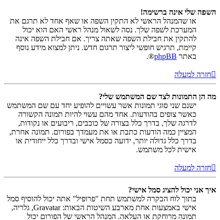
השפה שלי אינה ברשימה!
או שהמנהל הראשי לא התקין השפה או שאף אחד לא תרגם את
המערכת לשפה שלך. נסה לשאול מנהל ראשי האם הוא יכול
להתקין את חבילת השפה שאתה צריך. אם חבילת השפה אינה
קיימת, תרגיש חופשי ליצור תרגום חדש. ניתן למצוא מידע נוסף
באתר
phpBB
®.
חזרה למעלה
מה הן התמונות לצד שם המשתמש שלי?
ישנם שני סוגי תמונות אשר עשויים להופיע יחד עם שם המשתמש
כאשר צופים בהודעות. אחד מהם עשוי להיות תמונה הקשורה
לדרגה שלך, בדרך כלל בצורה של כוכבים, ריבועים או נקודות,
המציין כמה הודעות כתבת או את מעמדך בפורום. תמונה אחרת,
בדרך כלל גדולה יותר, ידועה כסמל אישי ובדרך כלל ייחודית או
אישית לכל משתמש.
חזרה למעלה
איך אני יכול להציג סמל אישי?
בתוך לוח הבקרה למשתמש תחת "פרופיל" אתה יכול להוסיף סמל
אישי באמצעות אחת מארבע השיטות הבאות: Gravatar, גלריה,
תמונה מרוחקת או העלאה. המנהל הראשי של הפורום יכול