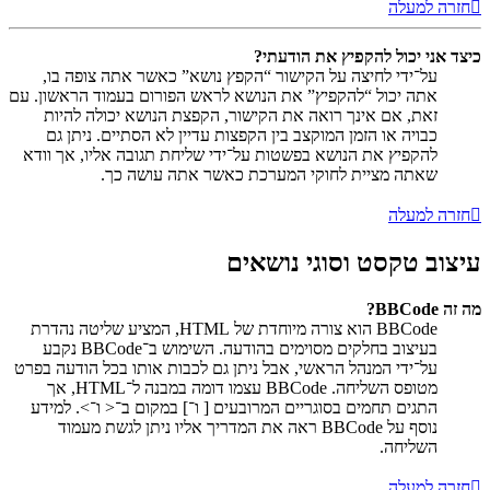
חזרה למעלה
כיצד אני יכול להקפיץ את הודעתי?
על־ידי לחיצה על הקישור “הקפץ נושא” כאשר אתה צופה בו,
אתה יכול “להקפיץ” את הנושא לראש הפורום בעמוד הראשון. עם
זאת, אם אינך רואה את הקישור, הקפצת הנושא יכולה להיות
כבויה או הזמן המוקצב בין הקפצות עדיין לא הסתיים. ניתן גם
להקפיץ את הנושא בפשטות על־ידי שליחת תגובה אליו, אך וודא
שאתה מציית לחוקי המערכת כאשר אתה עושה כך.
חזרה למעלה
עיצוב טקסט וסוגי נושאים
מה זה BBCode?
BBCode הוא צורה מיוחדת של HTML, המציע שליטה נהדרת
בעיצוב בחלקים מסוימים בהודעה. השימוש ב־BBCode נקבע
על־ידי המנהל הראשי, אבל ניתן גם לכבות אותו בכל הודעה בפרט
מטופס השליחה. BBCode עצמו דומה במבנה ל־HTML, אך
התגים תחמים בסוגריים המרובעים [ ו־] במקום ב־< ו־>. למידע
נוסף על BBCode ראה את המדריך אליו ניתן לגשת מעמוד
השליחה.
חזרה למעלה