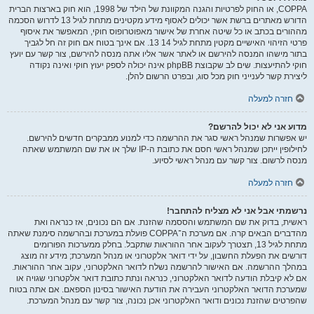
COPPA, או החוק לפרטיות והגנה המקוונת של הילד של 1998, הוא חוק בארצות הברית
הדורש מאתרים ברשת אשר יכולים לאסוף מידע מקטינים מתחת לגיל 13 לדרוש הסכמה
מההורים בכתב או כל שיטה אחרת של אישור מאפוטרופוס חוקי, המאפשר את איסוף
פרטי הזיהוי האישיים מקטין מתחת לגיל 14 13. אם אינך בטוח אם חוק זה חל לגביך
בתור מישהו המנסה להירשם או לאתר אשר אליו אתה מנסה להירשם, צור קשר עם יועץ
חוקי להתיעצות. שים לב שקבוצת phpBB אינה יכולה לספק יעוץ חוקי ואינה נקודה
ליצירת קשר לענייני חוק מכל סוג, ובפרט הרשום להלן.
חזרה למעלה
מדוע אני לא יכול להרשם?
יש אפשרות שמנהל ראשי סגר את ההרשמה כדי למנוע ממבקרים חדשים להירשם.
לחילופין ייתכן שמנהל ראשי חסם את כתובת ה-IP שלך או את שם המשתמש שאתה
מנסה לרשום. צור קשר עם מנהל ראשי לסיוע.
חזרה למעלה
נרשמתי אבל אני לא מצליח להתחבר!
ראשית, בדוק את שם המשתמש והססמה שהזנת. אם הם נכונים, אז כנראה ואת
מהדברים הבאים קרה. אם מערכת ה־COPPA פועלת במערכת ובהרשמה סימנת שאתה
מתחת לגיל 13, תצטרך לעקוב אחר ההוראות שתקבל. בחלק ממערכות הפורומים
דורשים את הפעלת החשבון, על ידי דואר אלקטרוני או מנהל המערכת; מידע זה מוצג
במהלך ההרשמה. אם האישור להרשמה נשלח לדואר האלקטרוני, עקוב אחר ההוראות.
אם לא קיבלת הודעה לדואר האלקטרוני, כנראה ונתת כתובת דואר אלקטרוני שגויה או
שמערכת הדואר האלקטרוני העבירה את הודעת האישור בסינון הספאם. אם אתה בטוח
שהפרטים שהזנת נכונים ודואר האלקטרוני אכן נכונה, צור קשר עם מנהל המערכת.