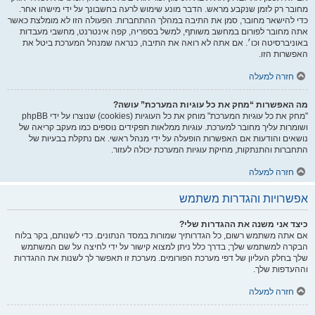
מחובר רק לזמן שנקבע מראש. הדבר מונע שימוש לרעה בחשבונך על ידי מישהו אחר.
כדי להישאר מחובר, סמן את התיבה במהלך ההתחברות. הפעולה הזו לא מומלצת כאשר
אתה מחובר לפורום במחשב משותף, למשל בספריה, קפה אינטרנט, מחשבי מעבדות
באוניברסיטה וכו׳. אם אתה לא רואה את התיבה, כנראה שמנהל המערכת ביטל את
האפשרות הזו.
חזרה למעלה
מה האפשרות “מחק את כל עוגיות המערכת” עושה?
"מחק את כל עוגיות המערכת" מוחק את כל העוגיות (cookies) שנוצרו על ידי phpBB
ושומרות עליך מחובר למערכת. עוגיות ממלאות תפקידים נוספים כמו מעקב קריאה של
נושאים והודעות אם האפשרות הופעלה על ידי מנהל ראשי. אם נתקלת בבעיות של
התחברות והתנתקות, מחיקת עוגיות המערכת יכולה לעזור.
חזרה למעלה
אפשרויות והגדרות משתמש
כיצד אני משנה את ההגדרות שלי?
אם אתה משתמש רשום, כל הגדרותיך שמורות במסד הנתונים. כדי לשנותם, בקר בלוח
הבקרה למשתמש שלך; בדרך כלל ניתן למצוא קישור על ידי לחיצה על שם המשתמש
שלך בחלק העליון של דפי מערכת הפורומים. מערכת זו תאפשר לך לשנות את ההגדרות
וההעדפות שלך.
חזרה למעלה