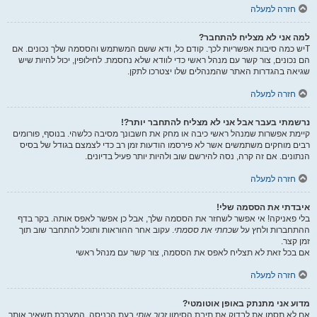
חזרה למעלה
למה אני לא מצליח להתחבר?
Tיש כמה סיבות אפשריות לכך. קודם כל, ודא ששם המשתמש והססמה שלך נכונים. אם
הם נכונים, צור קשר עם מנהל ראשי כדי לוודא שלא נחסמת. לחילופין, יכול להיות שיש
שגיאה בהגדרות האתר שהמנהלים שלו יצטרכו לתקן.
חזרה למעלה
נרשמתי בעבר אבל אני לא מצליח להתחבר יותר?!
קיימת אפשרות שמנהל ראשי כיבה או מחק את חשבונך מסיבה כלשהי. בנוסף, פורומים
רבים מוחקים משתמשים אשר לא פירסמו הודעות זמן רב כדי לצמצם בגודל של בסיס
הנתונים. אם זה קרה, נסה להירשם שוב ולהיות יותר פעיל בדיונים.
חזרה למעלה
איבדתי את הססמה שלי!
בלי פאניקה! אי אפשר לשחזר את הססמה שלך, אבל כן אפשר לאפס אותה. בקר בדף
ההתחברות ולחץ על
שכחתי את ססמתי
. עקוב אחר ההוראות ותוכל להתחבר שוב תוך
זמן קצר.
אם בכל זאת לא תצליח לאפס את הססמה, צור קשר עם מנהל ראשי
חזרה למעלה
מדוע אני מתנתק באופן אוטומטי?
אם לא תסמן את לבדוק את תיבת הסימון
זכור אותי
בעת הכניסה, המערכת תשאיר אותך