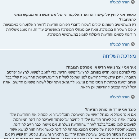
חזרה למעלה
כאשר אני לוחץ על קישור הדואר האלקטרוני של משתמש הוא מבקש ממני
להתחבר?
רק משתמשים רשומים יכולים לשלוח לחברי הפורום הודעות לדואר האלקטרוני באמצעות
טופס השליחה במערכת, וזאת עם מנהלי המערכת מאפשרים עזר זה. זה מונע משליחת
הודעות ספאם והודעות היכולות לפגוע במשתמשי המערכת.
חזרה למעלה
מערכת השליחה
איך אני יוצר נושא חדש או מפרסם תגובה?
כדי לפרסם נושא חדש בפורום, לחץ על "נושא חדש". כדי להגיב לנושא, לחץ על "פרסם
תגובה". ייתכן שתצטרך להירשם לפני שתוכל לשלוח הודעה.רשימת ההרשאות שלך בכל
פורום זמינה בתחתית מסכי פורום ונושא. לדוגמא: אתה יכול לשלוח נושאים חדשים, אתה
יכול לצרף קבצים להודעות, וכן הלאה.
חזרה למעלה
כיצד אני עורך או מוחק הודעה?
אם אינך מנהל או מנהל ראשי של המערכת, תוכל לערוך או למחוק את ההודעות שלך
בלבד. אתה יכול לערוך הודעה על־ידי לחיצה על כפתור העריכה להודעה המיוחסת,
לפעמים לזמן מוגבל בלבד לאחר שההודעה נשלחה. אם מישהו כבר הגיב להודעה,
תמצא תוספת קטנה של טקסט המוצג מתחת להודעה כאשר אתה חוזר לנושא אשר
רושם את מספר הפעמים שערכת אותה יחד עם התאריך והשעה. טקסט זה יופיע רק אם