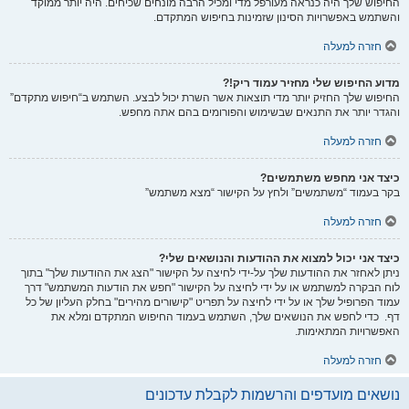
החיפוש שלך היה כנראה מעורפל מדי ומכיל הרבה מונחים שכיחים. היה יותר ממוקד
והשתמש באפשרויות הסינון שזמינות בחיפוש המתקדם.
חזרה למעלה
מדוע החיפוש שלי מחזיר עמוד ריק!?
החיפוש שלך החזיק יותר מדי תוצאות אשר השרת יכול לבצע. השתמש ב“חיפוש מתקדם”
והגדר יותר את התנאים שבשימוש והפורומים בהם אתה מחפש.
חזרה למעלה
כיצד אני מחפש משתמשים?
בקר בעמוד “משתמשים” ולחץ על הקישור “מצא משתמש”
חזרה למעלה
כיצד אני יכול למצוא את ההודעות והנושאים שלי?
ניתן לאחזר את ההודעות שלך על-ידי לחיצה על הקישור "הצג את ההודעות שלך" בתוך
לוח הבקרה למשתמש או על ידי לחיצה על הקישור "חפש את הודעות המשתמש" דרך
עמוד הפרופיל שלך או על ידי לחיצה על תפריט "קישורים מהירים" בחלק העליון של כל
דף. כדי לחפש את הנושאים שלך, השתמש בעמוד החיפוש המתקדם ומלא את
האפשרויות המתאימות.
חזרה למעלה
נושאים מועדפים והרשמות לקבלת עדכונים