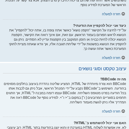
משתמשים אשר ההודעות שלהם צריכות להיבדק טרם הצגתן. אנא צור קשר על המנהל
הראשי של המערכת למידע נוסף.
חזרה למעלה
כיצד אני יכול להקפיץ את הודעתי?
על־ידי לחיצה על הקישור “הקפץ נושא” כאשר אתה צופה בו, אתה יכול “להקפיץ” את
הנושא לראש הפורום בעמוד הראשון. עם זאת, אם אינך רואה את הקישור, הקפצת
הנושא יכולה להיות כבויה או הזמן המוקצב בין הקפצות עדיין לא הסתיים. ניתן גם
להקפיץ את הנושא בפשטות על־ידי שליחת תגובה אליו, אך וודא שאתה מציית לחוקי
המערכת כאשר אתה עושה כך.
חזרה למעלה
עיצוב טקסט וסוגי נושאים
מה זה BBCode?
BBCode הוא צורה מיוחדת של HTML, המציע שליטה נהדרת בעיצוב בחלקים מסוימים
בהודעה. השימוש ב־BBCode נקבע על־ידי המנהל הראשי, אבל ניתן גם לכבות אותו
בכל הודעה בפרט מטופס השליחה. BBCode עצמו דומה במבנה ל־HTML, אך התגים
תחמים בסוגריים המרובעים [ ו־] במקום ב־< ו־>. למידע נוסף על BBCode ראה את
המדריך אליו ניתן לגשת מעמוד השליחה.
חזרה למעלה
האם אני יכול להשתמש ב־HTML?
לא. אין אפשרות לשלוח HTML במערכת זו והוא יוצג בהודעות בתור HTML. רוב עיצובי