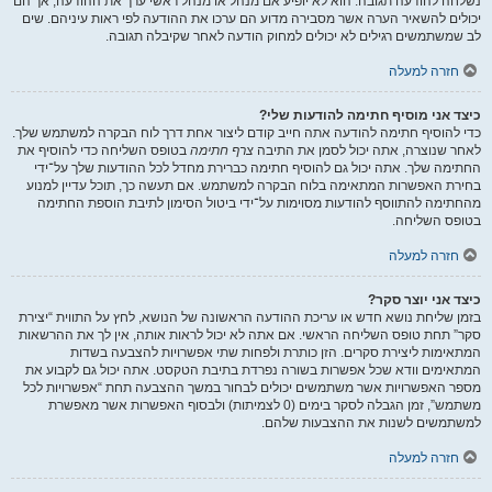
נשלחה להודעה תגובה. הוא לא יופיע אם מנהל או מנהל ראשי ערך את ההודעה, אך הם
יכולים להשאיר הערה אשר מסבירה מדוע הם ערכו את ההודעה לפי ראות עיניהם. שים
לב שמשתמשים רגילים לא יכולים למחוק הודעה לאחר שקיבלה תגובה.
חזרה למעלה
כיצד אני מוסיף חתימה להודעות שלי?
כדי להוסיף חתימה להודעה אתה חייב קודם ליצור אחת דרך לוח הבקרה למשתמש שלך.
לאחר שנוצרה, אתה יכול לסמן את התיבה
צרף חתימה
בטופס השליחה כדי להוסיף את
החתימה שלך. אתה יכול גם להוסיף חתימה כברירת מחדל לכל ההודעות שלך על־ידי
בחירת האפשרות המתאימה בלוח הבקרה למשתמש. אם תעשה כך, תוכל עדיין למנוע
מהחתימה להתווסף להודעות מסוימות על־ידי ביטול הסימון לתיבת הוספת החתימה
בטופס השליחה.
חזרה למעלה
כיצד אני יוצר סקר?
בזמן שליחת נושא חדש או עריכת ההודעה הראשונה של הנושא, לחץ על התווית “יצירת
סקר” תחת טופס השליחה הראשי. אם אתה לא יכול לראות אותה, אין לך את ההרשאות
המתאימות ליצירת סקרים. הזן כותרת ולפחות שתי אפשרויות להצבעה בשדות
המתאימים וודא שכל אפשרות בשורה נפרדת בתיבת הטקסט. אתה יכול גם לקבוע את
מספר האפשרויות אשר משתמשים יכולים לבחור במשך ההצבעה תחת “אפשרויות לכל
משתמש”, זמן הגבלה לסקר בימים (0 לצמיתות) ולבסוף האפשרות אשר מאפשרת
למשתמשים לשנות את ההצבעות שלהם.
חזרה למעלה