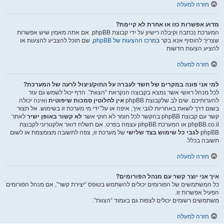
חזרה למעלה
מדוע אפשרות כזו או אחרת לא קיימת?
המערכת נכתבה וקיבלה רישיון על ידי קבוצת phpBB. אם אתה מאמין שיש אפשרות
שצריך להוסיף אנא בקר ב
מרכז ההצעות של phpBB
, שם תוכל להצביע להצעות או
להציע הצעות חדשות
חזרה למעלה
למי אני פונה במקרים של חשד לעברה על החוק/ניצול לרעה של המערכת?
לכל מנהל ראשי אשר נמצא בקבוצה הנקראת “הצוות”. הדף יכול לשמש גם עזר
להערותיכם. שים לב שלקבוצת phpBB
אין לחלוטין סמכות שיפוטית
ואינה יכולה
בשום דרך לשאת באחריות לגבי איך, איפה או על־ידי מי מערכת זו בשימוש. אל תצור
קשר עם קבוצת phpBB בהקשר לכל חומר לא חוקי אשר
לא קשור באופן ישיר
לאתר
phpBB.co.il או המערכת phpBB עצמה בפרט. אם תשלח דואר אלקטרוני לקבוצת
phpBB
לגבי כל שימוש בצד שלישי
של מערכת זו, צפה לתשובה מצומצמת או לשום
תשובה בכלל.
חזרה למעלה
איך אני יוצר קשר עם מנהל הפורומים?
כל המשתמשים של הפורומים יכולים להשתמש בטופס “יצירת קשר”, אם מנהל הפורומים
הפעיל אפשרות זו.
משתמשים רשומים יכולים לצפות גם בעמוד “הצוות”.
חזרה למעלה