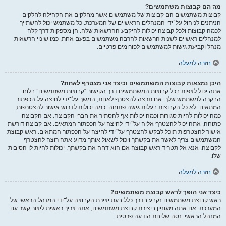
מה הם קבוצות משתמשים?
קבוצות משתמשים הם קבוצות של משתמשים אשר מחלקים את הקהילה לחלקים
הניתנים לניהול על־ידי המנהלים הראשיים של המערכת. כל משתמש יכול להשתייך
לכמה קבוצות ולכל קבוצה יכולות להיקבע ההרשאות שלה. הן מספקות דרך קלה
למנהלים ראשיים לשנות הרשאות להרבה משתמשים בפעם אחת, כמו שינוי הרשאות
מנהל וקביעת גישות למשתמשים לפורומים פרטיים.
חזרה למעלה
היכן נמצאות קבוצות המשתמשים וכיצד אני מצטרף לאחת?
אתה יכול לצפות בכל קבוצות המשתמשים דרך הקישור “קבוצות משתמשים” בלוח
הבקרה למשתמש שלך. אם תרצה להצטרף לאחת, המשך על־ידי לחיצה על הכפתור
המתאים. לא כל הקבוצות בעלות גישה פתוחה. כמה יכולות לדרוש אישור להצטרפות,
כמה יכולות להיות סגורות וכמה יכולות אף להסתיר את חברי הקבוצה. אם הקבוצה
פתוחה, אתה יכול להצטרף אליה על־ידי לחיצה על הכפתור המתאים. אם קבוצה דורשת
אישור להצטרפות תוכל לבקש להצטרף על־ידי לחיצה על הכפתור המתאים. ראש קבוצת
המשתמשים צריך לאשר את בקשתך ויכול לשאול אותך מדוע אתה רוצה להצטרף
לקבוצה. אנא אל תטריד ראש קבוצה אם הוא דחה את בקשתך. יכולות להיות לו הסיבות
שלו.
חזרה למעלה
כיצד אני הופך לראש קבוצת משתמשים?
ראש קבוצת משתמשים נקבע בדרך כלל בעת יצירת הקבוצה על־ידי המנהל הראשי של
המערכת. אם אתה מעוניין ביצירת קבוצת משתמשים, אתה צריך ראשית ליצור קשר עם
המנהל הראשי. נסה שליחת הודעה פרטית.