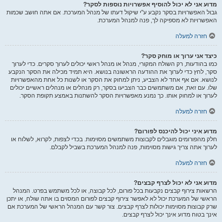
מדוע אני לא יכול להוסיף אפשרויות נוספות לסקר?
גבול האפשרויות בסקר נקבע ע"י שיקול דעתו של מנהל המערכת. אם אתה חושב שכמות
האפשרויות לא מספיקה לך, פנה למנהל המערכת.
חזרה למעלה
כיצד אני ערוך או מוחק סקר?
כמו בהודעות, רק השולח המקורי, מנהל או מנהל ראשי יכולים לערוך סקרים. כדי לערוך
סקר, לחץ כדי לערוך את ההודעה הראשונה בנושא. היא תמיד מכילה את הסקר הנקבע
לנושא. אם אף אחד לא הצביע, ניתן למחוק את הסקר או לשנות כל אחת מהאפשרויות
שלו. עם זאת, אם משתמשים כבר הצביעו בסקר, רק מנהלים או מנהלים ראשיים יכולים
לערוך או למחוק אותו. כך נמנע מאפשרויות הסקר להשתנות באמצע תקופת הסקר.
חזרה למעלה
מדוע איני יכול להיכנס לפורום?
חלק מהפורומים מוגבלים לקבוצות משתמשים מסוימות. בכדי לצפות, לקרוא, לשלוח או
לערוך אתה צריך גישות מסוימות, פנה למנהל המערכת בשביל לקבלם.
חזרה למעלה
מדוע אני לא יכול לצרף קבצים?
הרשאות צירוף קבצים נקבעות בכל פורום, לכל קבוצה, או לכל משתמש בפרט. המנהל
הראשי של המערכת יכול לא לאפשר צירוף קבצים לפורום המסוים בו אתה שולח, או יתכן
שרק קבוצות מסוימות יכולות לצרף קבצים. צור קשר עם המנהל הראשי של המערכת אם
אינך בטוח מדוע אינך יכול לצרף קבצים.