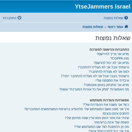
YtseJammers Israel
שאלות נפוצות
התחברות
עמוד ראשי
שאלות נפוצות
שאלות נפוצות
התחברות והרשמה למערכת
מדוע אני צריך להירשם?
מהו COPPA?
מדוע אני לא יכול להרשם?
נרשמתי אבל אני לא מצליח להתחבר!
למה אני לא מצליח להתחבר?
נרשמתי בעבר אבל אני לא מצליח להתחבר יותר?!
איבדתי את הססמה שלי!
מדוע אני מתנתק באופן אוטומטי?
מה האפשרות “מחק את כל עוגיות המערכת” עושה?
אפשרויות והגדרות משתמש
כיצד אני משנה את ההגדרות שלי?
איך אני מונע משם המשתמש שלי מלהופיע ברשימת המשתמשים המחוברים?
הזמנים אינם נכונים!
שינתי את אזור הזמן והוא עדין שונה מהזמן שלי!
השפה שלי אינה ברשימה!
מה הן התמונות לצד שם המשתמש שלי?
איך אני יכול להציג סמל אישי?