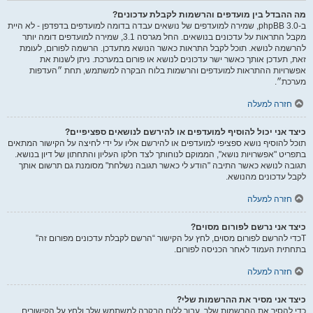
מה ההבדל בין מועדפים והרשמות לקבלת עדכונים?
ב-phpBB 3.0, שמירה למועדפים של נושאים עבדה בדומה למועדפים בדפדפן - לא היית
מקבל התראות על עדכונים בנושאים. החל מגרסה 3.1, שמירה למועדפים דומה יותר
להרשמה לנושא. תוכל לקבל התראות כאשר הנושא מתעדכן. הרשמה לפורום, לעומת
זאת, תעדכן אותך כאשר ישר עדכונים לנושא או פורום במערכת. ניתן לשנות את
אפשרויות ההתראות למועדפים והרשמות בלוח הבקרה למשתמש, תחת ״העדפות
מערכת״.
חזרה למעלה
כיצד אני יכול להוסיף למועדפים או להירשם לנושאים ספציפיים?
תוכל להוסיף נושא ספציפי למועדפים או להירשם אליו על ידי לחיצה על הקישור המתאים
בתפריט "אפשרויות נושא", הממוקם לנוחותך לצד חלקו העליון והתחתון של דיון בנושא.
תגובה לנושא כאשר התיבה "הודע לי כאשר תגובה נשלחת" מסומנת גם תרשום אותך
לקבל עדכונים מהנושא.
חזרה למעלה
כיצד אני נרשם לפורום מסוים?
Tכדי להרשם לפורום מסוים, לחץ על הקישור “הרשם לקבלת עדכונים מפורום זה”
בתחתית העמוד לאחר הכניסה לפורום.
חזרה למעלה
כיצד אני מסיר את ההרשמות שלי?
כדי להסיר את ההרשמות שלך, עבור ללוח הבקרה למשתמש שלך ולחץ על הקישורים