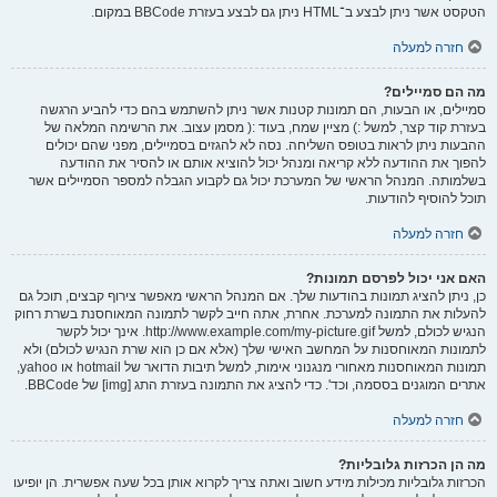
הטקסט אשר ניתן לבצע ב־HTML ניתן גם לבצע בעזרת BBCode במקום.
חזרה למעלה
מה הם סמיילים?
סמיילים, או הבעות, הם תמונות קטנות אשר ניתן להשתמש בהם כדי להביע הרגשה
בעזרת קוד קצר, למשל :) מציין שמח, בעוד :( מסמן עצוב. את הרשימה המלאה של
ההבעות ניתן לראות בטופס השליחה. נסה לא להגזים בסמיילים, מפני שהם יכולים
להפוך את ההודעה ללא קריאה ומנהל יכול להוציא אותם או להסיר את ההודעה
בשלמותה. המנהל הראשי של המערכת יכול גם לקבוע הגבלה למספר הסמיילים אשר
תוכל להוסיף להודעות.
חזרה למעלה
האם אני יכול לפרסם תמונות?
כן, ניתן להציג תמונות בהודעות שלך. אם המנהל הראשי מאפשר צירוף קבצים, תוכל גם
להעלות את התמונה למערכת. אחרת, אתה חייב לקשר לתמונה המאוחסנת בשרת רחוק
הנגיש לכולם, למשל http://www.example.com/my-picture.gif. אינך יכול לקשר
לתמונות המאוחסנות על המחשב האישי שלך (אלא אם כן הוא שרת הנגיש לכולם) ולא
תמונות המאוחסנות מאחורי מנגנוני אימות, למשל תיבות הדואר של hotmail או yahoo,
אתרים המוגנים בססמה, וכד'. כדי להציג את התמונה בעזרת התג [img] של BBCode.
חזרה למעלה
מה הן הכרזות גלובליות?
הכרזות גלובליות מכילות מידע חשוב ואתה צריך לקרוא אותן בכל שעה אפשרית. הן יופיעו