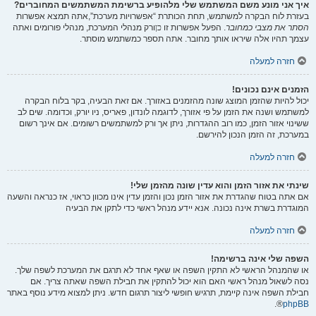
איך אני מונע משם המשתמש שלי מלהופיע ברשימת המשתמשים המחוברים?
בעזרת לוח הבקרה למשתמש, תחת הכותרת “אפשרויות מערכת”,אתה תמצא אפשרות
הסתר את מצבי כמחובר
. הפעל אפשרות זו
כן
ורק מנהלי המערכת, מנהלי פורומים ואתה
עצמך תהיו אלה שיראו אותך מחובר. אתה תספר כמשתמש מוסתר.
חזרה למעלה
הזמנים אינם נכונים!
יכול להיות שהזמן המוצג שונה מהזמנים באזורך. אם זאת הבעיה, בקר בלוח הבקרה
למשתמש ושנה את הזמן על פי אזורך, לדוגמה לונדון, פאריס, ניו יורק, וכדומה. שים לב
ששינוי אזור הזמן, כמו רוב ההגדרות, ניתן אך ורק למשתמשים רשומים. אם אינך רשום
במערכת, זה הזמן הנכון להירשם.
חזרה למעלה
שינתי את אזור הזמן והוא עדין שונה מהזמן שלי!
אם אתה בטוח שהגדרת את אזור הזמן נכון והזמן עדין אינו מכוון כראוי, אז כנראה והשעה
המוגדרת בשרת אינה נכונה. אנא יידע מנהל ראשי כדי לתקן את הבעיה
חזרה למעלה
השפה שלי אינה ברשימה!
או שהמנהל הראשי לא התקין השפה או שאף אחד לא תרגם את המערכת לשפה שלך.
נסה לשאול מנהל ראשי האם הוא יכול להתקין את חבילת השפה שאתה צריך. אם
חבילת השפה אינה קיימת, תרגיש חופשי ליצור תרגום חדש. ניתן למצוא מידע נוסף באתר
®.
phpBB