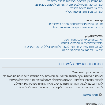
מה ההבדל בין מועדפים והרשמות לקבלת עדכונים?
כיצד אני יכול להוסיף למועדפים או להירשם לנושאים ספציפיים?
כיצד אני נרשם לפורום מסוים?
כיצד אני מסיר את ההרשמות שלי?
קבצים מצורפים
אלו מין קבצים מצורפים ניתנים לצירוף במערכת זו?
כיצד אני מוצא את כל הקבצים המצורפים שלי?
מערכת phpBB
מי תכנן וכתב את תוכנת הפורומים?
מדוע אפשרות כזו או אחרת לא קיימת?
למי אני פונה במקרים של חשד לעברה על החוק/ניצול לרעה של המערכת?
איך אני יוצר קשר עם מנהל הפורומים?
התחברות והרשמה למערכת
מדוע אני צריך להירשם?
לא בטוח שאתה צריך. המנהל הראשי של המערכת יכול להחליט האם חובה להירשם כדי
לפרסם הודעות. בכל אופן, הרשמה תפתח לך גישה לאפשרויות נוספות שלא זמינות
לאורחים, כמו למשל הגדרת תמונת פרופיל, שליחת הודעות פרטיות או אימיילים
למשתמשים אחרים ועוד. ההרשמה לוקחת כמה רגעים כך שמומלץ להירשם.
חזרה למעלה
מהו COPPA?