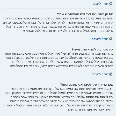
חזרה למעלה
מה הן התמונות לצד שם המשתמש שלי?
ישנם שני סוגי תמונות אשר עשויים להופיע יחד עם שם המשתמש כאשר צופים בהודעות.
אחד מהם עשוי להיות תמונה הקשורה לדרגה שלך, בדרך כלל בצורה של כוכבים, ריבועים
או נקודות, המציין כמה הודעות כתבת או את מעמדך בפורום. תמונה אחרת, בדרך כלל
גדולה יותר, ידועה כסמל אישי ובדרך כלל ייחודית או אישית לכל משתמש.
חזרה למעלה
איך אני יכול להציג סמל אישי?
בתוך לוח הבקרה למשתמש תחת "פרופיל" אתה יכול להוסיף סמל אישי באמצעות אחת
מארבע השיטות הבאות: Gravatar, גלריה, תמונה מרוחקת או העלאה. המנהל הראשי
של הפורום יכול להחליט לאפשר סמלים אישיים ולבחור את הדרך שבה ניתן לבחור
סמלים אישיים. אם אתה לא מצליח להשתמש בסמל אישי, צור קשר עם מנהל ראשי.
חזרה למעלה
מהו הדירוג שלי וכיצד אני משנה אותו?
דירוגים, אשר מופיעים תחת שם המשתמש שלך, מציינים את מספר ההודעות אשר
שלחת או מזהים משתמשים מסוימים, למשל מנהלים או מנהלים ראשיים. כעיקרון, אינך
יכול לשנות את הנוסח של כל אחד מדירוגי המערכת באופן ישיר מפני שהם נקבעים
על־ידי המנהל הראשי של המערכת. אנא אל תפגע במערכת על־ידי שליחת הודעות
מיותרות רק כדי הגדיל את הדירוג שלך. רוב המערכות לא יאפשרו זאת והמנהל או המנהל
הראשי יקטין את מונה ההודעות שלך.