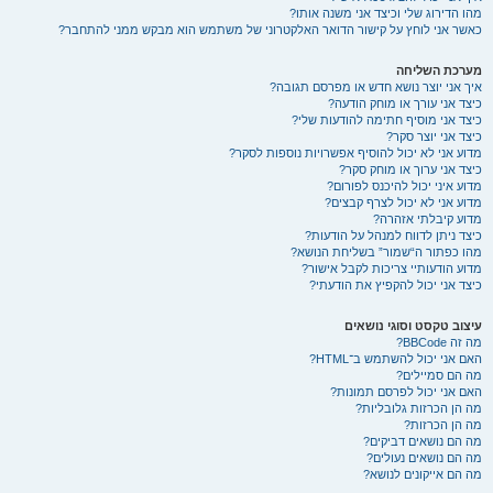
מהו הדירוג שלי וכיצד אני משנה אותו?
כאשר אני לוחץ על קישור הדואר האלקטרוני של משתמש הוא מבקש ממני להתחבר?
מערכת השליחה
איך אני יוצר נושא חדש או מפרסם תגובה?
כיצד אני עורך או מוחק הודעה?
כיצד אני מוסיף חתימה להודעות שלי?
כיצד אני יוצר סקר?
מדוע אני לא יכול להוסיף אפשרויות נוספות לסקר?
כיצד אני ערוך או מוחק סקר?
מדוע איני יכול להיכנס לפורום?
מדוע אני לא יכול לצרף קבצים?
מדוע קיבלתי אזהרה?
כיצד ניתן לדווח למנהל על הודעות?
מהו כפתור ה“שמור” בשליחת הנושא?
מדוע הודעותיי צריכות לקבל אישור?
כיצד אני יכול להקפיץ את הודעתי?
עיצוב טקסט וסוגי נושאים
מה זה BBCode?
האם אני יכול להשתמש ב־HTML?
מה הם סמיילים?
האם אני יכול לפרסם תמונות?
מה הן הכרזות גלובליות?
מה הן הכרזות?
מה הם נושאים דביקים?
מה הם נושאים נעולים?
מה הם אייקונים לנושא?