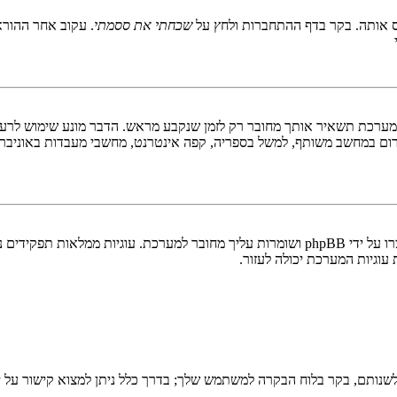
 אותה. בקר בדף ההתחברות ולחץ על
שכחתי את ססמתי
. עקוב אחר ההורא
ערכת תשאיר אותך מחובר רק לזמן שנקבע מראש. הדבר מונע שימוש לרעה 
ום במחשב משותף, למשל בספריה, קפה אינטרנט, מחשבי מעבדות באוניבר
"מחק את כל עוגיות המערכת" מוחק את כל העוגיות (cookies) שנוצרו על ידי phpBB ושומרות 
וגיות המערכת יכולה לעזור.
שנותם, בקר בלוח הבקרה למשתמש שלך; בדרך כלל ניתן למצוא קישור על י