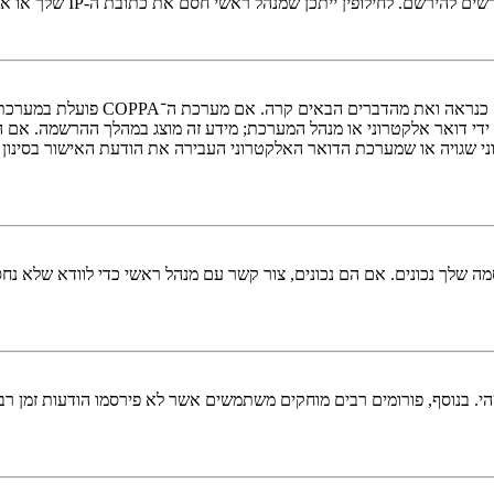
י חסם את כתובת ה-IP שלך או את שם המשתמש שאתה מנסה לרשום. צור קשר עם מנהל ראשי לסיוע.
די דואר אלקטרוני או מנהל המערכת; מידע זה מוצג במהלך ההרשמה. אם 
ני שגויה או שמערכת הדואר האלקטרוני העבירה את הודעת האישור בסינון
 שלך נכונים. אם הם נכונים, צור קשר עם מנהל ראשי כדי לוודא שלא נחס
 בנוסף, פורומים רבים מוחקים משתמשים אשר לא פירסמו הודעות זמן רב כ