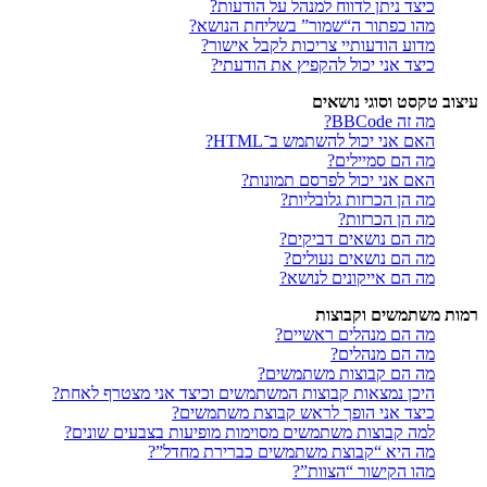
כיצד ניתן לדווח למנהל על הודעות?
מהו כפתור ה“שמור” בשליחת הנושא?
מדוע הודעותיי צריכות לקבל אישור?
כיצד אני יכול להקפיץ את הודעתי?
עיצוב טקסט וסוגי נושאים
מה זה BBCode?
האם אני יכול להשתמש ב־HTML?
מה הם סמיילים?
האם אני יכול לפרסם תמונות?
מה הן הכרזות גלובליות?
מה הן הכרזות?
מה הם נושאים דביקים?
מה הם נושאים נעולים?
מה הם אייקונים לנושא?
רמות משתמשים וקבוצות
מה הם מנהלים ראשיים?
מה הם מנהלים?
מה הם קבוצות משתמשים?
היכן נמצאות קבוצות המשתמשים וכיצד אני מצטרף לאחת?
כיצד אני הופך לראש קבוצת משתמשים?
למה קבוצות משתמשים מסוימות מופיעות בצבעים שונים?
מה היא “קבוצת משתמשים כברירת מחדל”?
מהו הקישור “הצוות”?