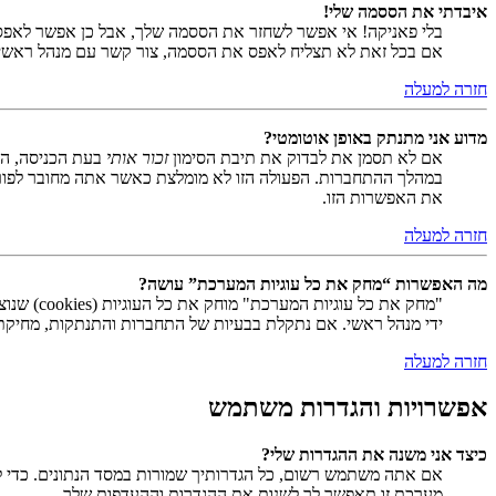
איבדתי את הססמה שלי!
בלי פאניקה! אי אפשר לשחזר את הססמה שלך, אבל כן אפשר לאפס
אם בכל זאת לא תצליח לאפס את הססמה, צור קשר עם מנהל ראשי
חזרה למעלה
מדוע אני מתנתק באופן אוטומטי?
אם לא תסמן את לבדוק את תיבת הסימון
זכור אותי
בעת הכניסה, המ
במהלך ההתחברות. הפעולה הזו לא מומלצת כאשר אתה מחובר לפור
את האפשרות הזו.
חזרה למעלה
מה האפשרות “מחק את כל עוגיות המערכת” עושה?
ידי מנהל ראשי. אם נתקלת בבעיות של התחברות והתנתקות, מחיקת ע
חזרה למעלה
אפשרויות והגדרות משתמש
כיצד אני משנה את ההגדרות שלי?
אם אתה משתמש רשום, כל הגדרותיך שמורות במסד הנתונים. כדי ל
מערכת זו תאפשר לך לשנות את ההגדרות וההעדפות שלך.