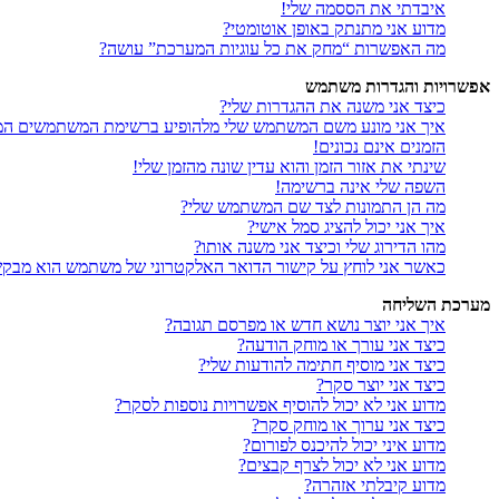
איבדתי את הססמה שלי!
מדוע אני מתנתק באופן אוטומטי?
מה האפשרות “מחק את כל עוגיות המערכת” עושה?
אפשרויות והגדרות משתמש
כיצד אני משנה את ההגדרות שלי?
איך אני מונע משם המשתמש שלי מלהופיע ברשימת המשתמשים המ
הזמנים אינם נכונים!
שינתי את אזור הזמן והוא עדין שונה מהזמן שלי!
השפה שלי אינה ברשימה!
מה הן התמונות לצד שם המשתמש שלי?
איך אני יכול להציג סמל אישי?
מהו הדירוג שלי וכיצד אני משנה אותו?
כאשר אני לוחץ על קישור הדואר האלקטרוני של משתמש הוא מבק
מערכת השליחה
איך אני יוצר נושא חדש או מפרסם תגובה?
כיצד אני עורך או מוחק הודעה?
כיצד אני מוסיף חתימה להודעות שלי?
כיצד אני יוצר סקר?
מדוע אני לא יכול להוסיף אפשרויות נוספות לסקר?
כיצד אני ערוך או מוחק סקר?
מדוע איני יכול להיכנס לפורום?
מדוע אני לא יכול לצרף קבצים?
מדוע קיבלתי אזהרה?