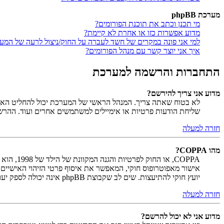
מערכת phpBB
מי תכנן וכתב את תוכנת הפורומים?
מדוע אפשרות כזו או אחרת לא קיימת?
למי אני פונה במקרים של חשד לעברה על החוק/ניצול לרעה של המע
איך אני יוצר קשר עם מנהל הפורומים?
התחברות והרשמה למערכת
מדוע אני צריך להירשם?
לא בטוח שאתה צריך. המנהל הראשי של המערכת יכול להחליט האם ח
שליחת הודעות פרטיות או אימיילים למשתמשים אחרים ועוד. ההר
חזרה למעלה
מהו COPPA?
יועץ חוקי להתיעצות. שים לב שקבוצת phpBB אינה יכולה לספק יעוץ חוקי ואינה נקודה ליצירת קשר לענייני חוק מכל סוג, ובפרט הרשום להלן.
חזרה למעלה
מדוע אני לא יכול להרשם?