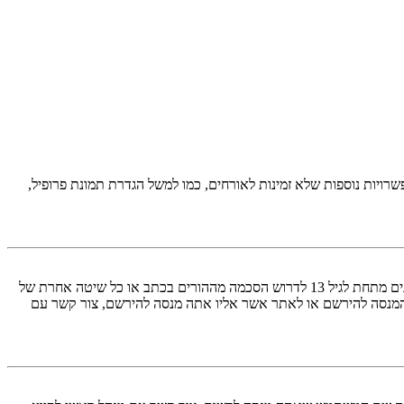
יות נוספות שלא זמינות לאורחים, כמו למשל הגדרת תמונת פרופיל,
COPPA, או החוק לפרטיות והגנה המקוונת של הילד של 1998, הוא חוק בארצות הברית הדורש מאתרים ברשת אשר יכולים לאסוף מידע מקטינים מתחת לגיל 13 לדרוש הסכמה מההורים בכתב או כל שיטה אחרת של
 13. אם אינך בטוח אם חוק זה חל לגביך בתור מישהו המנסה להירשם או לאתר אשר אליו אתה מנסה להירשם, צור קשר עם