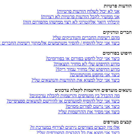
הודעות פרטיות
אני לא יכול לשלוח הודעות פרטיות!
אני ממשיך לקבל הודעות פרטיות לא רצויות!
קיבלתי דואר אלקטרוני לא רצוי ממישהו מהפורום הזה!
חברים ונודניקים
מהם רשימת החברים והנודניקים שלי?
כיצד אני יכול להוסיף / להסיר משתמשים אל/מתוך רשימת החברים או
חיפוש בפורומים
כיצד אני יכול לחפש בפורום או בפורומים?
מדוע החיפוש שלי לא מחזיר תוצאות?
מדוע החיפוש שלי מחזיר עמוד ריק!?
כיצד אני מחפש משתמשים?
כיצד אני יכול למצוא את ההודעות והנושאים שלי?
נושאים מועדפים והרשמות לקבלת עדכונים
מה ההבדל בין מועדפים והרשמות לקבלת עדכונים?
כיצד אני יכול להוסיף למועדפים או להירשם לנושאים ספציפיים?
כיצד אני נרשם לפורום מסוים?
כיצד אני מסיר את ההרשמות שלי?
קבצים מצורפים
אלו מין קבצים מצורפים ניתנים לצירוף במערכת זו?
כיצד אני מוצא את כל הקבצים המצורפים שלי?