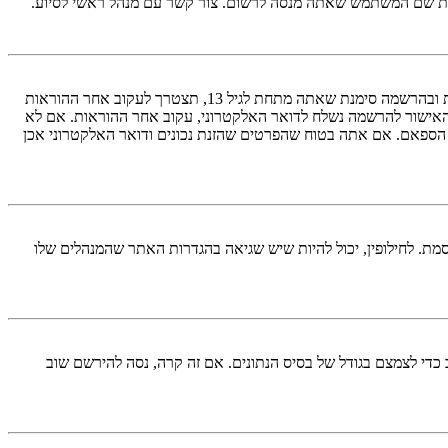
ראשית, בדוק את שם המשתמש והססמה שהזנת. אם הם נכונים, אז כנראה ואת מהדברים הבאים קרה. אם מערכת ה־COPPA פועלת במערכת ובהרשמה סימנת שאתה מתחת לגיל 13, תצטרך לעקוב אחר ההוראות
האישור להרשמה נשלח לדואר האלקטרוני, עקוב אחר ההוראות. אם לא
 הספאם. אם אתה בטוח שהפרטים שהזנת נכונים ודואר האלקטרוני אכן
מת. לחילופין, יכול להיות שיש שגיאה בהגדרות האתר שהמנהלים שלו
די לצמצם בגודל של בסיס הנתונים. אם זה קרה, נסה להירשם שוב