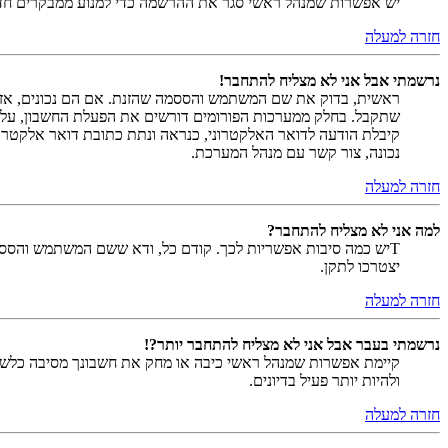
יש אפשרות שמנהל ראשי סגר את ההרשמה כדי למנוע ממבקרים חדשים להירשם. לחילופין ייתכן שמנהל ראש
חזרה למעלה
נרשמתי אבל אני לא מצליח להתחבר!
שתקבל. בחלק ממערכות הפורומים דורשים את הפעלת החשבון, על י
קיבלת הודעה לדואר האלקטרוני, כנראה ונתת כתובת דואר אלקטרו
נכונה, צור קשר עם מנהל המערכת.
חזרה למעלה
למה אני לא מצליח להתחבר?
Tיש כמה סיבות אפשריות לכך. קודם כל, ודא ששם המשתמש והססמה
יצטרכו לתקן.
חזרה למעלה
נרשמתי בעבר אבל אני לא מצליח להתחבר יותר?!
קיימת אפשרות שמנהל ראשי כיבה או מחק את חשבונך מסיבה כלשהי.
ולהיות יותר פעיל בדיונים.
חזרה למעלה