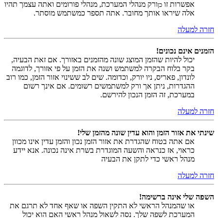
אפשרות זו
ורק מנהלי המערכת, מנהלי פורומים ואתה עצמך תהיו
כן
אלה שיראו אותך מחובר. אתה תספר כמשתמש מוסתר.
חזרה למעלה
הזמנים אינם נכונים!
יכול להיות שהזמן המוצג שונה מהזמנים באזורך. אם זאת הבעיה,
בקר בלוח הבקרה למשתמש ושנה את הזמן על פי אזורך, לדוגמה
לונדון, פאריס, ניו יורק, וכדומה. שים לב ששינוי אזור הזמן, כמו רוב
ההגדרות, ניתן אך ורק למשתמשים רשומים. אם אינך רשום
במערכת, זה הזמן הנכון להירשם.
חזרה למעלה
שינתי את אזור הזמן והוא עדין שונה מהזמן שלי!
אם אתה בטוח שהגדרת את אזור הזמן נכון והזמן עדין אינו מכוון
כראוי, אז כנראה והשעה המוגדרת בשרת אינה נכונה. אנא יידע
מנהל ראשי כדי לתקן את הבעיה
חזרה למעלה
השפה שלי אינה ברשימה!
או שהמנהל הראשי לא התקין השפה או שאף אחד לא תרגם את
המערכת לשפה שלך. נסה לשאול מנהל ראשי האם הוא יכול