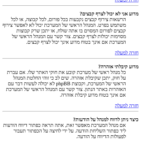
מדוע אני לא יכול לצרף קבצים?
הרשאות צירוף קבצים נקבעות בכל פורום, לכל קבוצה, או לכל
משתמש בפרט. המנהל הראשי של המערכת יכול לא לאפשר צירוף
קבצים לפורום המסוים בו אתה שולח, או יתכן שרק קבוצות
מסוימות יכולות לצרף קבצים. צור קשר עם המנהל הראשי של
המערכת אם אינך בטוח מדוע אינך יכול לצרף קבצים.
חזרה למעלה
מדוע קיבלתי אזהרה?
כל מנהל ראשי של מערכת קובע את חוקי האתר שלו. אם עברת
על חוק, יתכן שקיבלת אזהרה. שים לב כי זוהי החלטת המנהל
הראשי של המערכת, וקבוצת phpBB לא יכולה לעשות דבר עם
האזהרות באתר הנתון. צור קשר עם המנהל הראשי של המערכת
אם אינך בטוח מדוע קיבלת אזהרה.
חזרה למעלה
כיצד ניתן לדווח למנהל על הודעות?
אם מנהל המערכת מאפשר זאת, אתה תראה כפתור דיווח הודעות
ליד כפתור השליחת הודעה. על ידי לחיצה על הכפתור תעבור
לפעולות הדיווח על הודעה.