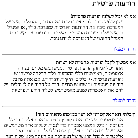
הודעות פרטיות
אני לא יכול לשלוח הודעות פרטיות!
ישנן שלוש סיבות לכך: אינך רשום ו/או מחובר, המנהל הראשי של
המערכת כיבה את ההודעות הפרטיות למערכת כולה, או המנהל
הראשי של המערכת מונע ממך משליחת הודעות. צור קשר עם
המנהל הראשי של המערכת למידע נוסף.
חזרה למעלה
אני ממשיך לקבל הודעות פרטיות לא רצויות!
אתה יכול למחוק הודעות פרטיות ממשתמש מסוים, בצורה
אוטומטית, באמצעות כללי ההודעות בלוח הבקרה למשתמש
(הודעות פרטיות -> כללים, תיקיות והגדרות). אם אתה מקבל
הודעות פוגעניות ממשתמש מסוים, דווח על ההודעות למנהלים. יש
להם את האפשרות למנוע מהמשתמש לשלוח הודעות פרטיות.
חזרה למעלה
קיבלתי דואר אלקטרוני לא רצוי ממישהו מהפורום הזה!
אנו מצטערים לשמוע זאת. מאפיין טופס הדואר האלקטרוני של
מערכת זו כולל אמצעי אבטחה כדי לנסות ולעקוב אחר משתמשים
אשר שולחים הודעות כאלו, כך שתוכל לשלוח הודעת דואר
אלקטרוני למנהל הראשי של המערכת עם העתק מלא של הודעה