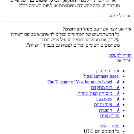
דואר אלקטרוני לקבוצת phpBB
לגבי כל שימוש בצד שלישי
של
מערכת זו, צפה לתשובה מצומצמת או לשום תשובה בכלל.
חזרה למעלה
איך אני יוצר קשר עם מנהל הפורומים?
כל המשתמשים של הפורומים יכולים להשתמש בטופס “יצירת
קשר”, אם מנהל הפורומים הפעיל אפשרות זו.
משתמשים רשומים יכולים לצפות גם בעמוד “הצוות”.
חזרה למעלה
עבור אל
אתר המועדון
YtseJammers Israel
↲ The Theatre of YtseJammers Israel
↲ רוק מתקדם
↲ מוסיקה קצת אחרת
↲ שמונצעס
↲ ציוד ונגנים
↲ הופעות
חברי מועדון
עמוד ראשי
כל הזמנים הם
UTC