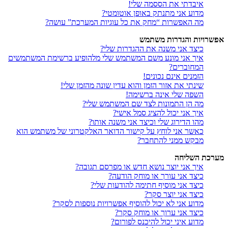
איבדתי את הססמה שלי!
מדוע אני מתנתק באופן אוטומטי?
מה האפשרות “מחק את כל עוגיות המערכת” עושה?
אפשרויות והגדרות משתמש
כיצד אני משנה את ההגדרות שלי?
איך אני מונע משם המשתמש שלי מלהופיע ברשימת המשתמשים
המחוברים?
הזמנים אינם נכונים!
שינתי את אזור הזמן והוא עדין שונה מהזמן שלי!
השפה שלי אינה ברשימה!
מה הן התמונות לצד שם המשתמש שלי?
איך אני יכול להציג סמל אישי?
מהו הדירוג שלי וכיצד אני משנה אותו?
כאשר אני לוחץ על קישור הדואר האלקטרוני של משתמש הוא
מבקש ממני להתחבר?
מערכת השליחה
איך אני יוצר נושא חדש או מפרסם תגובה?
כיצד אני עורך או מוחק הודעה?
כיצד אני מוסיף חתימה להודעות שלי?
כיצד אני יוצר סקר?
מדוע אני לא יכול להוסיף אפשרויות נוספות לסקר?
כיצד אני ערוך או מוחק סקר?
מדוע איני יכול להיכנס לפורום?