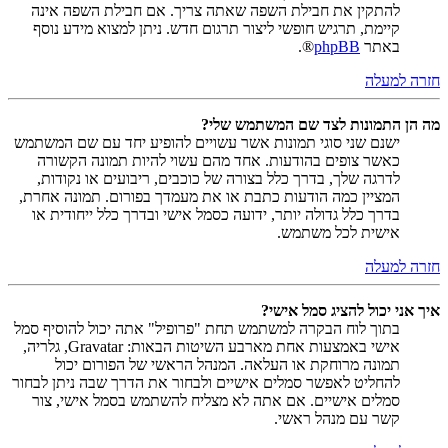
להתקין את חבילת השפה שאתה צריך. אם חבילת השפה אינה
קיימת, תרגיש חופשי ליצור תרגום חדש. ניתן למצוא מידע נוסף
באתר
phpBB
®.
חזרה למעלה
מה הן התמונות לצד שם המשתמש שלי?
ישנם שני סוגי תמונות אשר עשויים להופיע יחד עם שם המשתמש
כאשר צופים בהודעות. אחד מהם עשוי להיות תמונה הקשורה
לדרגה שלך, בדרך כלל בצורה של כוכבים, ריבועים או נקודות,
המציין כמה הודעות כתבת או את מעמדך בפורום. תמונה אחרת,
בדרך כלל גדולה יותר, ידועה כסמל אישי ובדרך כלל ייחודית או
אישית לכל משתמש.
חזרה למעלה
איך אני יכול להציג סמל אישי?
בתוך לוח הבקרה למשתמש תחת "פרופיל" אתה יכול להוסיף סמל
אישי באמצעות אחת מארבע השיטות הבאות: Gravatar, גלריה,
תמונה מרוחקת או העלאה. המנהל הראשי של הפורום יכול
להחליט לאפשר סמלים אישיים ולבחור את הדרך שבה ניתן לבחור
סמלים אישיים. אם אתה לא מצליח להשתמש בסמל אישי, צור
קשר עם מנהל ראשי.