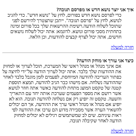
איך אני יוצר נושא חדש או מפרסם תגובה?
כדי לפרסם נושא חדש בפורום, לחץ על "נושא חדש". כדי להגיב
לנושא, לחץ על "פרסם תגובה". ייתכן שתצטרך להירשם לפני
שתוכל לשלוח הודעה.רשימת ההרשאות שלך בכל פורום זמינה
בתחתית מסכי פורום ונושא. לדוגמא: אתה יכול לשלוח נושאים
חדשים, אתה יכול לצרף קבצים להודעות, וכן הלאה.
חזרה למעלה
כיצד אני עורך או מוחק הודעה?
אם אינך מנהל או מנהל ראשי של המערכת, תוכל לערוך או למחוק
את ההודעות שלך בלבד. אתה יכול לערוך הודעה על־ידי לחיצה על
כפתור העריכה להודעה המיוחסת, לפעמים לזמן מוגבל בלבד לאחר
שההודעה נשלחה. אם מישהו כבר הגיב להודעה, תמצא תוספת
קטנה של טקסט המוצג מתחת להודעה כאשר אתה חוזר לנושא
אשר רושם את מספר הפעמים שערכת אותה יחד עם התאריך
והשעה. טקסט זה יופיע רק אם נשלחה להודעה תגובה. הוא לא
יופיע אם מנהל או מנהל ראשי ערך את ההודעה, אך הם יכולים
להשאיר הערה אשר מסבירה מדוע הם ערכו את ההודעה לפי
ראות עיניהם. שים לב שמשתמשים רגילים לא יכולים למחוק
הודעה לאחר שקיבלה תגובה.
חזרה למעלה