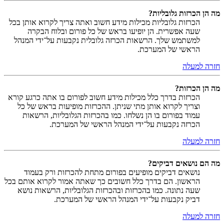
מה הן הכרזות גלובליות?
הכרזות גלובליות מכילות מידע חשוב ואתה צריך לקרוא אותן בכל
שעה אפשרית. הן יופיעו בראש של כל פורום ובלוח הבקרה
למשתמש שלך. הרשאות הכרזה גלובלית נקבעות על־ידי המנהל
הראשי של המערכת.
חזרה למעלה
מה הן הכרזות?
הכרזות בדרך כלל מכילות מידע חשוב לפורום בו אתה כרגע קורא
וצריך לקרוא אותן מתי שניתן. ההכרזות מופיעות בראש של כל
עמוד בפורום בו הן נשלחו. כמו בהכרזות הגלובליות, הרשאות
הכרזה נקבעות על־ידי המנהל הראשי של המערכת.
חזרה למעלה
מה הם נושאים דביקים?
נושאים דביקים מופיעים בפורום מתחת להכרזות ורק בעמוד
הראשון. הם בדרך כלל חשובים כך שאתה אמור לקרוא אותם בכל
שעה נתונה. כמו בהכרזות ובהכרזות הגלובליות, הרשאות נושא
דביק נקבעות על־ידי המנהל הראשי של המערכת.
חזרה למעלה