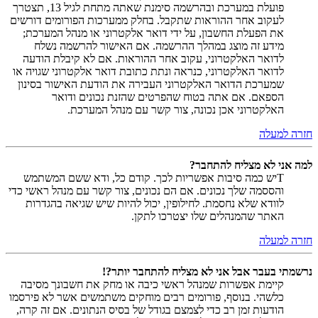
פועלת במערכת ובהרשמה סימנת שאתה מתחת לגיל 13, תצטרך
לעקוב אחר ההוראות שתקבל. בחלק ממערכות הפורומים דורשים
את הפעלת החשבון, על ידי דואר אלקטרוני או מנהל המערכת;
מידע זה מוצג במהלך ההרשמה. אם האישור להרשמה נשלח
לדואר האלקטרוני, עקוב אחר ההוראות. אם לא קיבלת הודעה
לדואר האלקטרוני, כנראה ונתת כתובת דואר אלקטרוני שגויה או
שמערכת הדואר האלקטרוני העבירה את הודעת האישור בסינון
הספאם. אם אתה בטוח שהפרטים שהזנת נכונים ודואר
האלקטרוני אכן נכונה, צור קשר עם מנהל המערכת.
חזרה למעלה
למה אני לא מצליח להתחבר?
Tיש כמה סיבות אפשריות לכך. קודם כל, ודא ששם המשתמש
והססמה שלך נכונים. אם הם נכונים, צור קשר עם מנהל ראשי כדי
לוודא שלא נחסמת. לחילופין, יכול להיות שיש שגיאה בהגדרות
האתר שהמנהלים שלו יצטרכו לתקן.
חזרה למעלה
נרשמתי בעבר אבל אני לא מצליח להתחבר יותר?!
קיימת אפשרות שמנהל ראשי כיבה או מחק את חשבונך מסיבה
כלשהי. בנוסף, פורומים רבים מוחקים משתמשים אשר לא פירסמו
הודעות זמן רב כדי לצמצם בגודל של בסיס הנתונים. אם זה קרה,