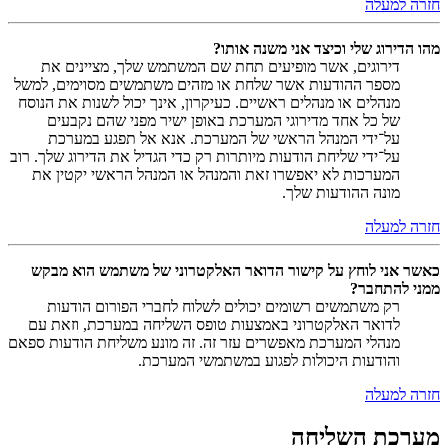
חזרה למעלה
מהו הדירוג שלי וכיצד אני משנה אותו?
דירוגים, אשר מופיעים תחת שם המשתמש שלך, מציינים את
מספר ההודעות אשר שלחת או מזהים משתמשים מסוימים, למשל
מנהלים או מנהלים ראשיים. כעיקרון, אינך יכול לשנות את הנוסח
של כל אחד מדירוגי המערכת באופן ישיר מפני שהם נקבעים
על־ידי המנהל הראשי של המערכת. אנא אל תפגע במערכת
על־ידי שליחת הודעות מיותרות רק כדי הגדיל את הדירוג שלך. רוב
המערכות לא יאפשרו זאת והמנהל או המנהל הראשי יקטין את
מונה ההודעות שלך.
חזרה למעלה
כאשר אני לוחץ על קישור הדואר האלקטרוני של משתמש הוא מבקש
ממני להתחבר?
רק משתמשים רשומים יכולים לשלוח לחברי הפורום הודעות
לדואר האלקטרוני באמצעות טופס השליחה במערכת, וזאת עם
מנהלי המערכת מאפשרים עזר זה. זה מונע משליחת הודעות ספאם
והודעות היכולות לפגוע במשתמשי המערכת.
חזרה למעלה
מערכת השליחה