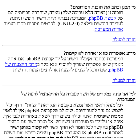
מי תכנן וכתב את תוכנת הפורומים?
תוכנה זו (בצורה הלא ערוכה שלה) נוצרה, שוחררה וזכויותיה הם
של
קבוצת phpBB
. המערכת נבנתה תחת רישיון חופשי וניתנת
לעריכה חופשית ומלאה (GNU-2.0). לפרטים נוספים בקרו בעמוד
אודות המערכת
.
חזרה למעלה
מדוע אפשרות כזו או אחרת לא קיימת?
המערכת נכתבה וקיבלה רישיון על ידי קבוצת phpBB. אם אתה
מאמין שיש אפשרות שצריך להוסיף אנא בקר ב
מרכז ההצעות של
phpBB
, שם תוכל להצביע להצעות או להציע הצעות חדשות
חזרה למעלה
למי אני פונה במקרים של חשד לעברה על החוק/ניצול לרעה של
המערכת?
לכל מנהל ראשי אשר נמצא בקבוצה הנקראת “הצוות”. הדף יכול
לשמש גם עזר להערותיכם. שים לב שלקבוצת phpBB
אין לחלוטין
סמכות שיפוטית
ואינה יכולה בשום דרך לשאת באחריות לגבי איך,
איפה או על־ידי מי מערכת זו בשימוש. אל תצור קשר עם קבוצת
phpBB בהקשר לכל חומר לא חוקי אשר
לא קשור באופן ישיר
לאתר phpBB.co.il או המערכת phpBB עצמה בפרט. אם תשלח