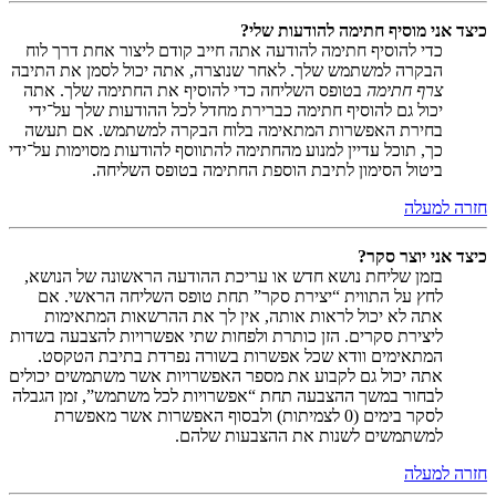
כיצד אני מוסיף חתימה להודעות שלי?
כדי להוסיף חתימה להודעה אתה חייב קודם ליצור אחת דרך לוח
הבקרה למשתמש שלך. לאחר שנוצרה, אתה יכול לסמן את התיבה
צרף חתימה
בטופס השליחה כדי להוסיף את החתימה שלך. אתה
יכול גם להוסיף חתימה כברירת מחדל לכל ההודעות שלך על־ידי
בחירת האפשרות המתאימה בלוח הבקרה למשתמש. אם תעשה
כך, תוכל עדיין למנוע מהחתימה להתווסף להודעות מסוימות על־ידי
ביטול הסימון לתיבת הוספת החתימה בטופס השליחה.
חזרה למעלה
כיצד אני יוצר סקר?
בזמן שליחת נושא חדש או עריכת ההודעה הראשונה של הנושא,
לחץ על התווית “יצירת סקר” תחת טופס השליחה הראשי. אם
אתה לא יכול לראות אותה, אין לך את ההרשאות המתאימות
ליצירת סקרים. הזן כותרת ולפחות שתי אפשרויות להצבעה בשדות
המתאימים וודא שכל אפשרות בשורה נפרדת בתיבת הטקסט.
אתה יכול גם לקבוע את מספר האפשרויות אשר משתמשים יכולים
לבחור במשך ההצבעה תחת “אפשרויות לכל משתמש”, זמן הגבלה
לסקר בימים (0 לצמיתות) ולבסוף האפשרות אשר מאפשרת
למשתמשים לשנות את ההצבעות שלהם.
חזרה למעלה