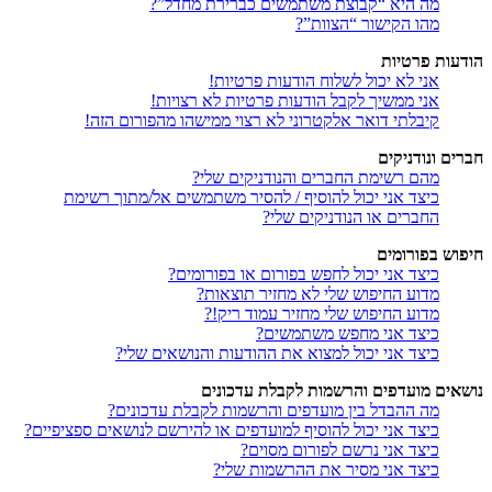
מה היא “קבוצת משתמשים כברירת מחדל”?
מהו הקישור “הצוות”?
הודעות פרטיות
אני לא יכול לשלוח הודעות פרטיות!
אני ממשיך לקבל הודעות פרטיות לא רצויות!
קיבלתי דואר אלקטרוני לא רצוי ממישהו מהפורום הזה!
חברים ונודניקים
מהם רשימת החברים והנודניקים שלי?
כיצד אני יכול להוסיף / להסיר משתמשים אל/מתוך רשימת
החברים או הנודניקים שלי?
חיפוש בפורומים
כיצד אני יכול לחפש בפורום או בפורומים?
מדוע החיפוש שלי לא מחזיר תוצאות?
מדוע החיפוש שלי מחזיר עמוד ריק!?
כיצד אני מחפש משתמשים?
כיצד אני יכול למצוא את ההודעות והנושאים שלי?
נושאים מועדפים והרשמות לקבלת עדכונים
מה ההבדל בין מועדפים והרשמות לקבלת עדכונים?
כיצד אני יכול להוסיף למועדפים או להירשם לנושאים ספציפיים?
כיצד אני נרשם לפורום מסוים?
כיצד אני מסיר את ההרשמות שלי?