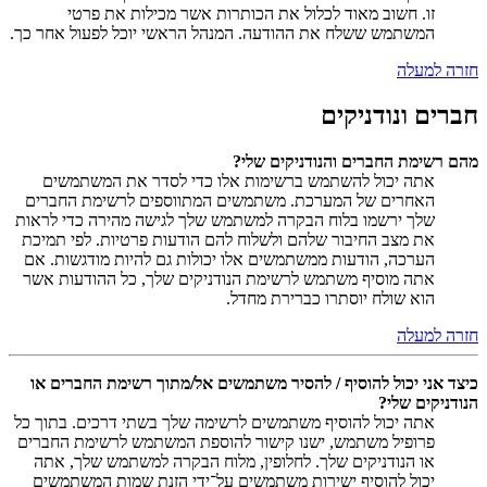
זו. חשוב מאוד לכלול את הכותרות אשר מכילות את פרטי
המשתמש ששלח את ההודעה. המנהל הראשי יוכל לפעול אחר כך.
חזרה למעלה
חברים ונודניקים
מהם רשימת החברים והנודניקים שלי?
אתה יכול להשתמש ברשימות אלו כדי לסדר את המשתמשים
האחרים של המערכת. משתמשים המתווספים לרשימת החברים
שלך ירשמו בלוח הבקרה למשתמש שלך לגישה מהירה כדי לראות
את מצב החיבור שלהם ולשלוח להם הודעות פרטיות. לפי תמיכת
הערכה, הודעות ממשתמשים אלו יכולות גם להיות מודגשות. אם
אתה מוסיף משתמש לרשימת הנודניקים שלך, כל ההודעות אשר
הוא שולח יוסתרו כברירת מחדל.
חזרה למעלה
כיצד אני יכול להוסיף / להסיר משתמשים אל/מתוך רשימת החברים או
הנודניקים שלי?
אתה יכול להוסיף משתמשים לרשימה שלך בשתי דרכים. בתוך כל
פרופיל משתמש, ישנו קישור להוספת המשתמש לרשימת החברים
או הנודניקים שלך. לחלופין, מלוח הבקרה למשתמש שלך, אתה
יכול להוסיף ישירות משתמשים על־ידי הזנת שמות המשתמשים