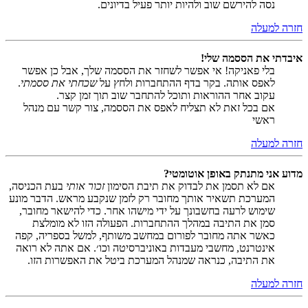
נסה להירשם שוב ולהיות יותר פעיל בדיונים.
חזרה למעלה
איבדתי את הססמה שלי!
בלי פאניקה! אי אפשר לשחזר את הססמה שלך, אבל כן אפשר
לאפס אותה. בקר בדף ההתחברות ולחץ על
שכחתי את ססמתי
.
עקוב אחר ההוראות ותוכל להתחבר שוב תוך זמן קצר.
אם בכל זאת לא תצליח לאפס את הססמה, צור קשר עם מנהל
ראשי
חזרה למעלה
מדוע אני מתנתק באופן אוטומטי?
אם לא תסמן את לבדוק את תיבת הסימון
זכור אותי
בעת הכניסה,
המערכת תשאיר אותך מחובר רק לזמן שנקבע מראש. הדבר מונע
שימוש לרעה בחשבונך על ידי מישהו אחר. כדי להישאר מחובר,
סמן את התיבה במהלך ההתחברות. הפעולה הזו לא מומלצת
כאשר אתה מחובר לפורום במחשב משותף, למשל בספריה, קפה
אינטרנט, מחשבי מעבדות באוניברסיטה וכו׳. אם אתה לא רואה
את התיבה, כנראה שמנהל המערכת ביטל את האפשרות הזו.
חזרה למעלה