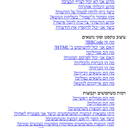
מדוע אני לא יכול לצרף קבצים?
מדוע קיבלתי אזהרה?
כיצד ניתן לדווח למנהל על הודעות?
מהו כפתור ה“שמור” בשליחת הנושא?
מדוע הודעותיי צריכות לקבל אישור?
כיצד אני יכול להקפיץ את הודעתי?
עיצוב טקסט וסוגי נושאים
מה זה BBCode?
האם אני יכול להשתמש ב־HTML?
מה הם סמיילים?
האם אני יכול לפרסם תמונות?
מה הן הכרזות גלובליות?
מה הן הכרזות?
מה הם נושאים דביקים?
מה הם נושאים נעולים?
מה הם אייקונים לנושא?
רמות משתמשים וקבוצות
מה הם מנהלים ראשיים?
מה הם מנהלים?
מה הם קבוצות משתמשים?
היכן נמצאות קבוצות המשתמשים וכיצד אני מצטרף לאחת?
כיצד אני הופך לראש קבוצת משתמשים?
למה קבוצות משתמשים מסוימות מופיעות בצבעים שונים?