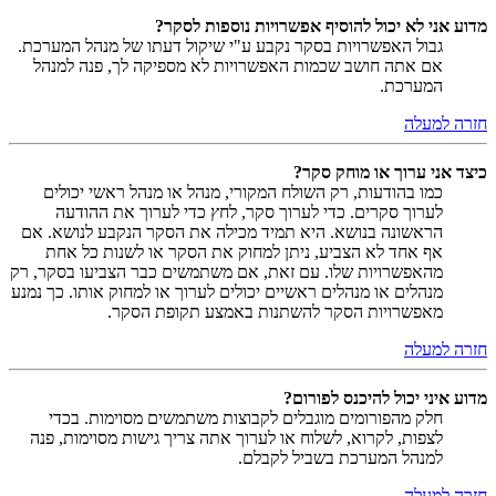
מדוע אני לא יכול להוסיף אפשרויות נוספות לסקר?
גבול האפשרויות בסקר נקבע ע"י שיקול דעתו של מנהל המערכת.
אם אתה חושב שכמות האפשרויות לא מספיקה לך, פנה למנהל
המערכת.
חזרה למעלה
כיצד אני ערוך או מוחק סקר?
כמו בהודעות, רק השולח המקורי, מנהל או מנהל ראשי יכולים
לערוך סקרים. כדי לערוך סקר, לחץ כדי לערוך את ההודעה
הראשונה בנושא. היא תמיד מכילה את הסקר הנקבע לנושא. אם
אף אחד לא הצביע, ניתן למחוק את הסקר או לשנות כל אחת
מהאפשרויות שלו. עם זאת, אם משתמשים כבר הצביעו בסקר, רק
מנהלים או מנהלים ראשיים יכולים לערוך או למחוק אותו. כך נמנע
מאפשרויות הסקר להשתנות באמצע תקופת הסקר.
חזרה למעלה
מדוע איני יכול להיכנס לפורום?
חלק מהפורומים מוגבלים לקבוצות משתמשים מסוימות. בכדי
לצפות, לקרוא, לשלוח או לערוך אתה צריך גישות מסוימות, פנה
למנהל המערכת בשביל לקבלם.
חזרה למעלה