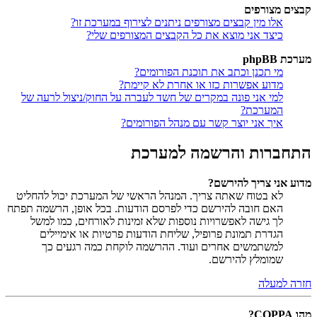
קבצים מצורפים
אלו מין קבצים מצורפים ניתנים לצירוף במערכת זו?
כיצד אני מוצא את כל הקבצים המצורפים שלי?
מערכת phpBB
מי תכנן וכתב את תוכנת הפורומים?
מדוע אפשרות כזו או אחרת לא קיימת?
למי אני פונה במקרים של חשד לעברה על החוק/ניצול לרעה של
המערכת?
איך אני יוצר קשר עם מנהל הפורומים?
התחברות והרשמה למערכת
מדוע אני צריך להירשם?
לא בטוח שאתה צריך. המנהל הראשי של המערכת יכול להחליט
האם חובה להירשם כדי לפרסם הודעות. בכל אופן, הרשמה תפתח
לך גישה לאפשרויות נוספות שלא זמינות לאורחים, כמו למשל
הגדרת תמונת פרופיל, שליחת הודעות פרטיות או אימיילים
למשתמשים אחרים ועוד. ההרשמה לוקחת כמה רגעים כך
שמומלץ להירשם.
חזרה למעלה
מהו COPPA?