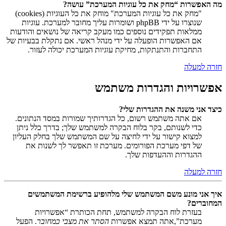
מה האפשרות “מחק את כל עוגיות המערכת” עושה?
"מחק את כל עוגיות המערכת" מוחק את כל העוגיות (cookies)
שנוצרו על ידי phpBB ושומרות עליך מחובר למערכת. עוגיות
ממלאות תפקידים נוספים כמו מעקב קריאה של נושאים והודעות
אם האפשרות הופעלה על ידי מנהל ראשי. אם נתקלת בבעיות של
התחברות והתנתקות, מחיקת עוגיות המערכת יכולה לעזור.
חזרה למעלה
אפשרויות והגדרות משתמש
כיצד אני משנה את ההגדרות שלי?
אם אתה משתמש רשום, כל הגדרותיך שמורות במסד הנתונים.
כדי לשנותם, בקר בלוח הבקרה למשתמש שלך; בדרך כלל ניתן
למצוא קישור על ידי לחיצה על שם המשתמש שלך בחלק העליון
של דפי מערכת הפורומים. מערכת זו תאפשר לך לשנות את
ההגדרות וההעדפות שלך.
חזרה למעלה
איך אני מונע משם המשתמש שלי מלהופיע ברשימת המשתמשים
המחוברים?
בעזרת לוח הבקרה למשתמש, תחת הכותרת “אפשרויות
מערכת”,אתה תמצא אפשרות
הסתר את מצבי כמחובר
. הפעל