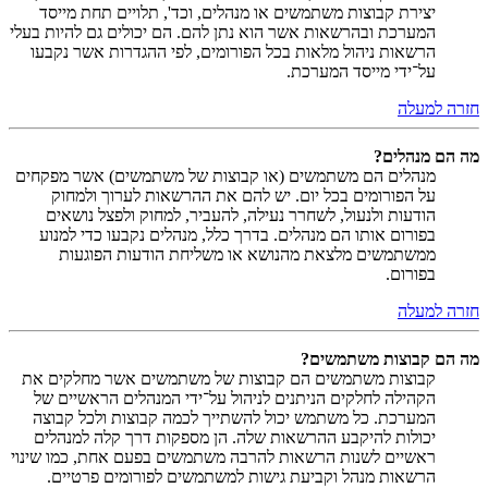
יצירת קבוצות משתמשים או מנהלים, וכד', תלויים תחת מייסד
המערכת ובהרשאות אשר הוא נתן להם. הם יכולים גם להיות בעלי
הרשאות ניהול מלאות בכל הפורומים, לפי ההגדרות אשר נקבעו
על־ידי מייסד המערכת.
חזרה למעלה
מה הם מנהלים?
מנהלים הם משתמשים (או קבוצות של משתמשים) אשר מפקחים
על הפורומים בכל יום. יש להם את ההרשאות לערוך ולמחוק
הודעות ולנעול, לשחרר נעילה, להעביר, למחוק ולפצל נושאים
בפורום אותו הם מנהלים. בדרך כלל, מנהלים נקבעו כדי למנוע
ממשתמשים מלצאת מהנושא או משליחת הודעות הפוגעות
בפורום.
חזרה למעלה
מה הם קבוצות משתמשים?
קבוצות משתמשים הם קבוצות של משתמשים אשר מחלקים את
הקהילה לחלקים הניתנים לניהול על־ידי המנהלים הראשיים של
המערכת. כל משתמש יכול להשתייך לכמה קבוצות ולכל קבוצה
יכולות להיקבע ההרשאות שלה. הן מספקות דרך קלה למנהלים
ראשיים לשנות הרשאות להרבה משתמשים בפעם אחת, כמו שינוי
הרשאות מנהל וקביעת גישות למשתמשים לפורומים פרטיים.