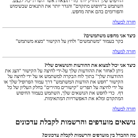
החיפוש שלך החזיק יותר מדי תוצאות אשר השרת יכול לבצע.
השתמש ב“חיפוש מתקדם” והגדר יותר את התנאים שבשימוש
והפורומים בהם אתה מחפש.
חזרה למעלה
כיצד אני מחפש משתמשים?
בקר בעמוד “משתמשים” ולחץ על הקישור “מצא משתמש”
חזרה למעלה
כיצד אני יכול למצוא את ההודעות והנושאים שלי?
ניתן לאחזר את ההודעות שלך על-ידי לחיצה על הקישור "הצג את
ההודעות שלך" בתוך לוח הבקרה למשתמש או על ידי לחיצה על
הקישור "חפש את הודעות המשתמש" דרך עמוד הפרופיל שלך או
על ידי לחיצה על תפריט "קישורים מהירים" בחלק העליון של כל
דף. כדי לחפש את הנושאים שלך, השתמש בעמוד החיפוש
המתקדם ומלא את האפשרויות המתאימות.
חזרה למעלה
נושאים מועדפים והרשמות לקבלת עדכונים
מה ההבדל בין מועדפים והרשמות לקבלת עדכונים?