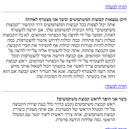
חזרה למעלה
היכן נמצאות קבוצות המשתמשים וכיצד אני מצטרף לאחת?
אתה יכול לצפות בכל קבוצות המשתמשים דרך הקישור “קבוצות
משתמשים” בלוח הבקרה למשתמש שלך. אם תרצה להצטרף
לאחת, המשך על־ידי לחיצה על הכפתור המתאים. לא כל הקבוצות
בעלות גישה פתוחה. כמה יכולות לדרוש אישור להצטרפות, כמה
יכולות להיות סגורות וכמה יכולות אף להסתיר את חברי הקבוצה.
אם הקבוצה פתוחה, אתה יכול להצטרף אליה על־ידי לחיצה על
הכפתור המתאים. אם קבוצה דורשת אישור להצטרפות תוכל
לבקש להצטרף על־ידי לחיצה על הכפתור המתאים. ראש קבוצת
המשתמשים צריך לאשר את בקשתך ויכול לשאול אותך מדוע
אתה רוצה להצטרף לקבוצה. אנא אל תטריד ראש קבוצה אם הוא
דחה את בקשתך. יכולות להיות לו הסיבות שלו.
חזרה למעלה
כיצד אני הופך לראש קבוצת משתמשים?
ראש קבוצת משתמשים נקבע בדרך כלל בעת יצירת הקבוצה
על־ידי המנהל הראשי של המערכת. אם אתה מעוניין ביצירת
קבוצת משתמשים, אתה צריך ראשית ליצור קשר עם המנהל
הראשי. נסה שליחת הודעה פרטית.