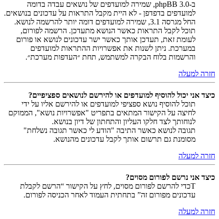
ב-phpBB 3.0, שמירה למועדפים של נושאים עבדה בדומה
למועדפים בדפדפן - לא היית מקבל התראות על עדכונים בנושאים.
החל מגרסה 3.1, שמירה למועדפים דומה יותר להרשמה לנושא.
תוכל לקבל התראות כאשר הנושא מתעדכן. הרשמה לפורום,
לעומת זאת, תעדכן אותך כאשר ישר עדכונים לנושא או פורום
במערכת. ניתן לשנות את אפשרויות ההתראות למועדפים
והרשמות בלוח הבקרה למשתמש, תחת ״העדפות מערכת״.
חזרה למעלה
כיצד אני יכול להוסיף למועדפים או להירשם לנושאים ספציפיים?
תוכל להוסיף נושא ספציפי למועדפים או להירשם אליו על ידי
לחיצה על הקישור המתאים בתפריט "אפשרויות נושא", הממוקם
לנוחותך לצד חלקו העליון והתחתון של דיון בנושא.
תגובה לנושא כאשר התיבה "הודע לי כאשר תגובה נשלחת"
מסומנת גם תרשום אותך לקבל עדכונים מהנושא.
חזרה למעלה
כיצד אני נרשם לפורום מסוים?
Tכדי להרשם לפורום מסוים, לחץ על הקישור “הרשם לקבלת
עדכונים מפורום זה” בתחתית העמוד לאחר הכניסה לפורום.
חזרה למעלה