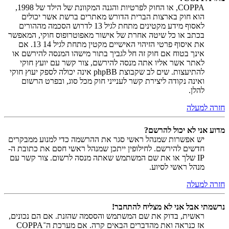
COPPA, או החוק לפרטיות והגנה המקוונת של הילד של 1998,
הוא חוק בארצות הברית הדורש מאתרים ברשת אשר יכולים
לאסוף מידע מקטינים מתחת לגיל 13 לדרוש הסכמה מההורים
בכתב או כל שיטה אחרת של אישור מאפוטרופוס חוקי, המאפשר
את איסוף פרטי הזיהוי האישיים מקטין מתחת לגיל 14 13. אם
אינך בטוח אם חוק זה חל לגביך בתור מישהו המנסה להירשם או
לאתר אשר אליו אתה מנסה להירשם, צור קשר עם יועץ חוקי
להתיעצות. שים לב שקבוצת phpBB אינה יכולה לספק יעוץ חוקי
ואינה נקודה ליצירת קשר לענייני חוק מכל סוג, ובפרט הרשום
להלן.
חזרה למעלה
מדוע אני לא יכול להרשם?
יש אפשרות שמנהל ראשי סגר את ההרשמה כדי למנוע ממבקרים
חדשים להירשם. לחילופין ייתכן שמנהל ראשי חסם את כתובת ה-
IP שלך או את שם המשתמש שאתה מנסה לרשום. צור קשר עם
מנהל ראשי לסיוע.
חזרה למעלה
נרשמתי אבל אני לא מצליח להתחבר!
ראשית, בדוק את שם המשתמש והססמה שהזנת. אם הם נכונים,
אז כנראה ואת מהדברים הבאים קרה. אם מערכת ה־COPPA