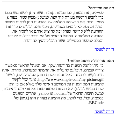
מה הם סמיילים?
סמיילים, או הבעות, הם תמונות קטנות אשר ניתן להשתמש בהם
כדי להביע הרגשה בעזרת קוד קצר, למשל :) מציין שמח, בעוד :(
מסמן עצוב. את הרשימה המלאה של ההבעות ניתן לראות בטופס
השליחה. נסה לא להגזים בסמיילים, מפני שהם יכולים להפוך את
ההודעה ללא קריאה ומנהל יכול להוציא אותם או להסיר את
ההודעה בשלמותה. המנהל הראשי של המערכת יכול גם לקבוע
הגבלה למספר הסמיילים אשר תוכל להוסיף להודעות.
חזרה למעלה
האם אני יכול לפרסם תמונות?
כן, ניתן להציג תמונות בהודעות שלך. אם המנהל הראשי מאפשר
צירוף קבצים, תוכל גם להעלות את התמונה למערכת. אחרת, אתה
חייב לקשר לתמונה המאוחסנת בשרת רחוק הנגיש לכולם, למשל
http://www.example.com/my-picture.gif. אינך יכול לקשר
לתמונות המאוחסנות על המחשב האישי שלך (אלא אם כן הוא
שרת הנגיש לכולם) ולא תמונות המאוחסנות מאחורי מנגנוני אימות,
למשל תיבות הדואר של hotmail או yahoo, אתרים המוגנים
בססמה, וכד'. כדי להציג את התמונה בעזרת התג [img] של
BBCode.
חזרה למעלה