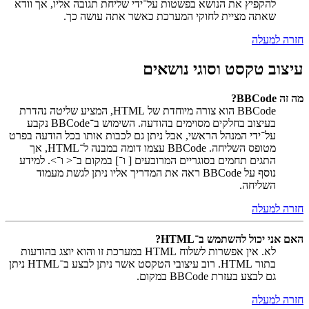
להקפיץ את הנושא בפשטות על־ידי שליחת תגובה אליו, אך וודא
שאתה מציית לחוקי המערכת כאשר אתה עושה כך.
חזרה למעלה
עיצוב טקסט וסוגי נושאים
מה זה BBCode?
BBCode הוא צורה מיוחדת של HTML, המציע שליטה נהדרת
בעיצוב בחלקים מסוימים בהודעה. השימוש ב־BBCode נקבע
על־ידי המנהל הראשי, אבל ניתן גם לכבות אותו בכל הודעה בפרט
מטופס השליחה. BBCode עצמו דומה במבנה ל־HTML, אך
התגים תחמים בסוגריים המרובעים [ ו־] במקום ב־< ו־>. למידע
נוסף על BBCode ראה את המדריך אליו ניתן לגשת מעמוד
השליחה.
חזרה למעלה
האם אני יכול להשתמש ב־HTML?
לא. אין אפשרות לשלוח HTML במערכת זו והוא יוצג בהודעות
בתור HTML. רוב עיצובי הטקסט אשר ניתן לבצע ב־HTML ניתן
גם לבצע בעזרת BBCode במקום.
חזרה למעלה