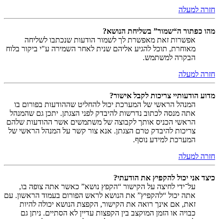
חזרה למעלה
מהו כפתור ה“שמור” בשליחת הנושא?
אפשרות זאת מאפשרת לך לשמור הודעות שנכתבו לשליחה
מאוחרת, תוכל להגיע אליהם שנית לאחר השמירה ע"י ביקור בלוח
הבקרה למשתמש.
חזרה למעלה
מדוע הודעותיי צריכות לקבל אישור?
המנהל הראשי של המערכת יכול להחליט שההודעות בפורום בו
אתה מנסה לכתוב נדרשות להיבדק לפני הצגתן. יתכן גם שהמנהל
הראשי הכניס אותך לקבוצה של משתמשים אשר ההודעות שלהם
צריכות להיבדק טרם הצגתן. אנא צור קשר על המנהל הראשי של
המערכת למידע נוסף.
חזרה למעלה
כיצד אני יכול להקפיץ את הודעתי?
על־ידי לחיצה על הקישור “הקפץ נושא” כאשר אתה צופה בו,
אתה יכול “להקפיץ” את הנושא לראש הפורום בעמוד הראשון. עם
זאת, אם אינך רואה את הקישור, הקפצת הנושא יכולה להיות
כבויה או הזמן המוקצב בין הקפצות עדיין לא הסתיים. ניתן גם