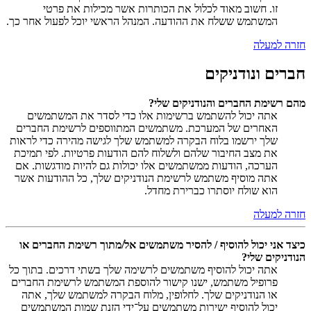
זו. חשוב מאוד לכלול את הכותרות אשר מכילות את פרטי
המשתמש ששלח את ההודעה. המנהל הראשי יוכל לפעול אחר כך.
חזרה למעלה
חברים ונודניקים
מהם רשימת החברים והנודניקים שלי?
אתה יכול להשתמש ברשימות אלו כדי לסדר את המשתמשים
האחרים של המערכת. משתמשים המתווספים לרשימת החברים
שלך ירשמו בלוח הבקרה למשתמש שלך לגישה מהירה כדי לראות
את מצב החיבור שלהם ולשלוח להם הודעות פרטיות. לפי תמיכת
הערכה, הודעות ממשתמשים אלו יכולות גם להיות מודגשות. אם
אתה מוסיף משתמש לרשימת הנודניקים שלך, כל ההודעות אשר
הוא שולח יוסתרו כברירת מחדל.
חזרה למעלה
כיצד אני יכול להוסיף / להסיר משתמשים אל/מתוך רשימת החברים או
הנודניקים שלי?
אתה יכול להוסיף משתמשים לרשימה שלך בשתי דרכים. בתוך כל
פרופיל משתמש, ישנו קישור להוספת המשתמש לרשימת החברים
או הנודניקים שלך. לחלופין, מלוח הבקרה למשתמש שלך, אתה
יכול להוסיף ישירות משתמשים על־ידי הזנת שמות המשתמשים