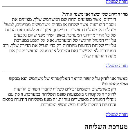
חזרה למעלה
מהו הדירוג שלי וכיצד אני משנה אותו?
דירוגים, אשר מופיעים תחת שם המשתמש שלך, מציינים את
מספר ההודעות אשר שלחת או מזהים משתמשים מסוימים, למשל
מנהלים או מנהלים ראשיים. כעיקרון, אינך יכול לשנות את הנוסח
של כל אחד מדירוגי המערכת באופן ישיר מפני שהם נקבעים
על־ידי המנהל הראשי של המערכת. אנא אל תפגע במערכת
על־ידי שליחת הודעות מיותרות רק כדי הגדיל את הדירוג שלך. רוב
המערכות לא יאפשרו זאת והמנהל או המנהל הראשי יקטין את
מונה ההודעות שלך.
חזרה למעלה
כאשר אני לוחץ על קישור הדואר האלקטרוני של משתמש הוא מבקש
ממני להתחבר?
רק משתמשים רשומים יכולים לשלוח לחברי הפורום הודעות
לדואר האלקטרוני באמצעות טופס השליחה במערכת, וזאת עם
מנהלי המערכת מאפשרים עזר זה. זה מונע משליחת הודעות ספאם
והודעות היכולות לפגוע במשתמשי המערכת.
חזרה למעלה
מערכת השליחה