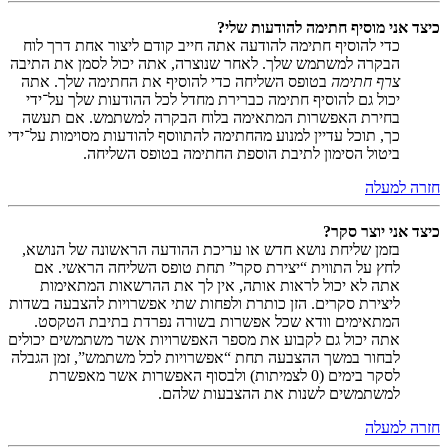
כיצד אני מוסיף חתימה להודעות שלי?
כדי להוסיף חתימה להודעה אתה חייב קודם ליצור אחת דרך לוח
הבקרה למשתמש שלך. לאחר שנוצרה, אתה יכול לסמן את התיבה
צרף חתימה
בטופס השליחה כדי להוסיף את החתימה שלך. אתה
יכול גם להוסיף חתימה כברירת מחדל לכל ההודעות שלך על־ידי
בחירת האפשרות המתאימה בלוח הבקרה למשתמש. אם תעשה
כך, תוכל עדיין למנוע מהחתימה להתווסף להודעות מסוימות על־ידי
ביטול הסימון לתיבת הוספת החתימה בטופס השליחה.
חזרה למעלה
כיצד אני יוצר סקר?
בזמן שליחת נושא חדש או עריכת ההודעה הראשונה של הנושא,
לחץ על התווית “יצירת סקר” תחת טופס השליחה הראשי. אם
אתה לא יכול לראות אותה, אין לך את ההרשאות המתאימות
ליצירת סקרים. הזן כותרת ולפחות שתי אפשרויות להצבעה בשדות
המתאימים וודא שכל אפשרות בשורה נפרדת בתיבת הטקסט.
אתה יכול גם לקבוע את מספר האפשרויות אשר משתמשים יכולים
לבחור במשך ההצבעה תחת “אפשרויות לכל משתמש”, זמן הגבלה
לסקר בימים (0 לצמיתות) ולבסוף האפשרות אשר מאפשרת
למשתמשים לשנות את ההצבעות שלהם.
חזרה למעלה