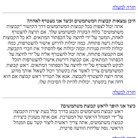
חזרה למעלה
היכן נמצאות קבוצות המשתמשים וכיצד אני מצטרף לאחת?
אתה יכול לצפות בכל קבוצות המשתמשים דרך הקישור “קבוצות
משתמשים” בלוח הבקרה למשתמש שלך. אם תרצה להצטרף
לאחת, המשך על־ידי לחיצה על הכפתור המתאים. לא כל הקבוצות
בעלות גישה פתוחה. כמה יכולות לדרוש אישור להצטרפות, כמה
יכולות להיות סגורות וכמה יכולות אף להסתיר את חברי הקבוצה.
אם הקבוצה פתוחה, אתה יכול להצטרף אליה על־ידי לחיצה על
הכפתור המתאים. אם קבוצה דורשת אישור להצטרפות תוכל
לבקש להצטרף על־ידי לחיצה על הכפתור המתאים. ראש קבוצת
המשתמשים צריך לאשר את בקשתך ויכול לשאול אותך מדוע
אתה רוצה להצטרף לקבוצה. אנא אל תטריד ראש קבוצה אם הוא
דחה את בקשתך. יכולות להיות לו הסיבות שלו.
חזרה למעלה
כיצד אני הופך לראש קבוצת משתמשים?
ראש קבוצת משתמשים נקבע בדרך כלל בעת יצירת הקבוצה
על־ידי המנהל הראשי של המערכת. אם אתה מעוניין ביצירת
קבוצת משתמשים, אתה צריך ראשית ליצור קשר עם המנהל
הראשי. נסה שליחת הודעה פרטית.