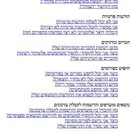
מה היא “קבוצת משתמשים כברירת מחדל”?
מהו הקישור “הצוות”?
הודעות פרטיות
אני לא יכול לשלוח הודעות פרטיות!
אני ממשיך לקבל הודעות פרטיות לא רצויות!
קיבלתי דואר אלקטרוני לא רצוי ממישהו מהפורום הזה!
חברים ונודניקים
מהם רשימת החברים והנודניקים שלי?
כיצד אני יכול להוסיף / להסיר משתמשים אל/מתוך רשימת
החברים או הנודניקים שלי?
חיפוש בפורומים
כיצד אני יכול לחפש בפורום או בפורומים?
מדוע החיפוש שלי לא מחזיר תוצאות?
מדוע החיפוש שלי מחזיר עמוד ריק!?
כיצד אני מחפש משתמשים?
כיצד אני יכול למצוא את ההודעות והנושאים שלי?
נושאים מועדפים והרשמות לקבלת עדכונים
מה ההבדל בין מועדפים והרשמות לקבלת עדכונים?
כיצד אני יכול להוסיף למועדפים או להירשם לנושאים ספציפיים?
כיצד אני נרשם לפורום מסוים?
כיצד אני מסיר את ההרשמות שלי?