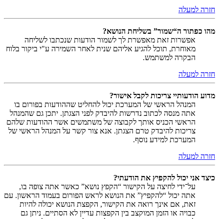
חזרה למעלה
מהו כפתור ה“שמור” בשליחת הנושא?
אפשרות זאת מאפשרת לך לשמור הודעות שנכתבו לשליחה
מאוחרת, תוכל להגיע אליהם שנית לאחר השמירה ע"י ביקור בלוח
הבקרה למשתמש.
חזרה למעלה
מדוע הודעותיי צריכות לקבל אישור?
המנהל הראשי של המערכת יכול להחליט שההודעות בפורום בו
אתה מנסה לכתוב נדרשות להיבדק לפני הצגתן. יתכן גם שהמנהל
הראשי הכניס אותך לקבוצה של משתמשים אשר ההודעות שלהם
צריכות להיבדק טרם הצגתן. אנא צור קשר על המנהל הראשי של
המערכת למידע נוסף.
חזרה למעלה
כיצד אני יכול להקפיץ את הודעתי?
על־ידי לחיצה על הקישור “הקפץ נושא” כאשר אתה צופה בו,
אתה יכול “להקפיץ” את הנושא לראש הפורום בעמוד הראשון. עם
זאת, אם אינך רואה את הקישור, הקפצת הנושא יכולה להיות
כבויה או הזמן המוקצב בין הקפצות עדיין לא הסתיים. ניתן גם