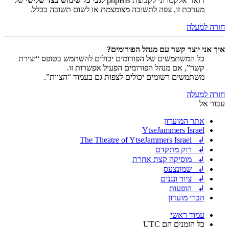
דואר אלקטרוני לקבוצת phpBB
לגבי כל שימוש בצד שלישי
של
מערכת זו, צפה לתשובה מצומצמת או לשום תשובה בכלל.
חזרה למעלה
איך אני יוצר קשר עם מנהל הפורומים?
כל המשתמשים של הפורומים יכולים להשתמש בטופס “יצירת
קשר”, אם מנהל הפורומים הפעיל אפשרות זו.
משתמשים רשומים יכולים לצפות גם בעמוד “הצוות”.
חזרה למעלה
עבור אל
אתר המועדון
YtseJammers Israel
↲ The Theatre of YtseJammers Israel
↲ רוק מתקדם
↲ מוסיקה קצת אחרת
↲ שמונצעס
↲ ציוד ונגנים
↲ הופעות
חברי מועדון
עמוד ראשי
כל הזמנים הם
UTC