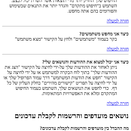
החיפוש שלך החזיק יותר מדי תוצאות אשר השרת יכול לבצע.
השתמש ב“חיפוש מתקדם” והגדר יותר את התנאים שבשימוש
והפורומים בהם אתה מחפש.
חזרה למעלה
כיצד אני מחפש משתמשים?
בקר בעמוד “משתמשים” ולחץ על הקישור “מצא משתמש”
חזרה למעלה
כיצד אני יכול למצוא את ההודעות והנושאים שלי?
ניתן לאחזר את ההודעות שלך על-ידי לחיצה על הקישור "הצג את
ההודעות שלך" בתוך לוח הבקרה למשתמש או על ידי לחיצה על
הקישור "חפש את הודעות המשתמש" דרך עמוד הפרופיל שלך או
על ידי לחיצה על תפריט "קישורים מהירים" בחלק העליון של כל
דף. כדי לחפש את הנושאים שלך, השתמש בעמוד החיפוש
המתקדם ומלא את האפשרויות המתאימות.
חזרה למעלה
נושאים מועדפים והרשמות לקבלת עדכונים
מה ההבדל בין מועדפים והרשמות לקבלת עדכונים?