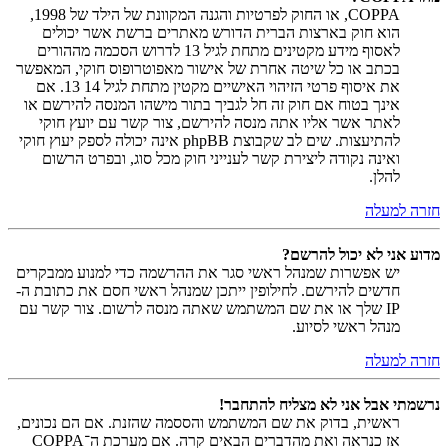
COPPA, או החוק לפרטיות והגנה המקוונת של הילד של 1998,
הוא חוק בארצות הברית הדורש מאתרים ברשת אשר יכולים
לאסוף מידע מקטינים מתחת לגיל 13 לדרוש הסכמה מההורים
בכתב או כל שיטה אחרת של אישור מאפוטרופוס חוקי, המאפשר
את איסוף פרטי הזיהוי האישיים מקטין מתחת לגיל 14 13. אם
אינך בטוח אם חוק זה חל לגביך בתור מישהו המנסה להירשם או
לאתר אשר אליו אתה מנסה להירשם, צור קשר עם יועץ חוקי
להתיעצות. שים לב שקבוצת phpBB אינה יכולה לספק יעוץ חוקי
ואינה נקודה ליצירת קשר לענייני חוק מכל סוג, ובפרט הרשום
להלן.
חזרה למעלה
מדוע אני לא יכול להרשם?
יש אפשרות שמנהל ראשי סגר את ההרשמה כדי למנוע ממבקרים
חדשים להירשם. לחילופין ייתכן שמנהל ראשי חסם את כתובת ה-
IP שלך או את שם המשתמש שאתה מנסה לרשום. צור קשר עם
מנהל ראשי לסיוע.
חזרה למעלה
נרשמתי אבל אני לא מצליח להתחבר!
ראשית, בדוק את שם המשתמש והססמה שהזנת. אם הם נכונים,
אז כנראה ואת מהדברים הבאים קרה. אם מערכת ה־COPPA