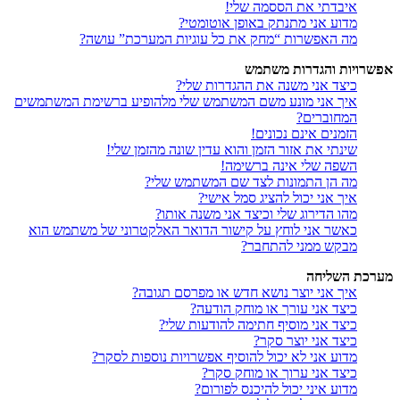
איבדתי את הססמה שלי!
מדוע אני מתנתק באופן אוטומטי?
מה האפשרות “מחק את כל עוגיות המערכת” עושה?
אפשרויות והגדרות משתמש
כיצד אני משנה את ההגדרות שלי?
איך אני מונע משם המשתמש שלי מלהופיע ברשימת המשתמשים
המחוברים?
הזמנים אינם נכונים!
שינתי את אזור הזמן והוא עדין שונה מהזמן שלי!
השפה שלי אינה ברשימה!
מה הן התמונות לצד שם המשתמש שלי?
איך אני יכול להציג סמל אישי?
מהו הדירוג שלי וכיצד אני משנה אותו?
כאשר אני לוחץ על קישור הדואר האלקטרוני של משתמש הוא
מבקש ממני להתחבר?
מערכת השליחה
איך אני יוצר נושא חדש או מפרסם תגובה?
כיצד אני עורך או מוחק הודעה?
כיצד אני מוסיף חתימה להודעות שלי?
כיצד אני יוצר סקר?
מדוע אני לא יכול להוסיף אפשרויות נוספות לסקר?
כיצד אני ערוך או מוחק סקר?
מדוע איני יכול להיכנס לפורום?