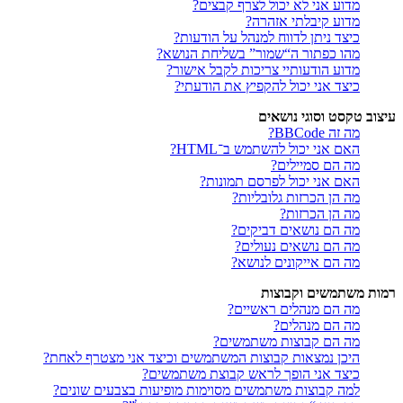
מדוע אני לא יכול לצרף קבצים?
מדוע קיבלתי אזהרה?
כיצד ניתן לדווח למנהל על הודעות?
מהו כפתור ה“שמור” בשליחת הנושא?
מדוע הודעותיי צריכות לקבל אישור?
כיצד אני יכול להקפיץ את הודעתי?
עיצוב טקסט וסוגי נושאים
מה זה BBCode?
האם אני יכול להשתמש ב־HTML?
מה הם סמיילים?
האם אני יכול לפרסם תמונות?
מה הן הכרזות גלובליות?
מה הן הכרזות?
מה הם נושאים דביקים?
מה הם נושאים נעולים?
מה הם אייקונים לנושא?
רמות משתמשים וקבוצות
מה הם מנהלים ראשיים?
מה הם מנהלים?
מה הם קבוצות משתמשים?
היכן נמצאות קבוצות המשתמשים וכיצד אני מצטרף לאחת?
כיצד אני הופך לראש קבוצת משתמשים?
למה קבוצות משתמשים מסוימות מופיעות בצבעים שונים?