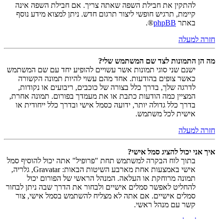
להתקין את חבילת השפה שאתה צריך. אם חבילת השפה אינה
קיימת, תרגיש חופשי ליצור תרגום חדש. ניתן למצוא מידע נוסף
באתר
phpBB
®.
חזרה למעלה
מה הן התמונות לצד שם המשתמש שלי?
ישנם שני סוגי תמונות אשר עשויים להופיע יחד עם שם המשתמש
כאשר צופים בהודעות. אחד מהם עשוי להיות תמונה הקשורה
לדרגה שלך, בדרך כלל בצורה של כוכבים, ריבועים או נקודות,
המציין כמה הודעות כתבת או את מעמדך בפורום. תמונה אחרת,
בדרך כלל גדולה יותר, ידועה כסמל אישי ובדרך כלל ייחודית או
אישית לכל משתמש.
חזרה למעלה
איך אני יכול להציג סמל אישי?
בתוך לוח הבקרה למשתמש תחת "פרופיל" אתה יכול להוסיף סמל
אישי באמצעות אחת מארבע השיטות הבאות: Gravatar, גלריה,
תמונה מרוחקת או העלאה. המנהל הראשי של הפורום יכול
להחליט לאפשר סמלים אישיים ולבחור את הדרך שבה ניתן לבחור
סמלים אישיים. אם אתה לא מצליח להשתמש בסמל אישי, צור
קשר עם מנהל ראשי.