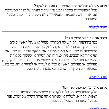
מדוע אני לא יכול להוסיף אפשרויות נוספות לסקר?
גבול האפשרויות בסקר נקבע ע"י שיקול דעתו של מנהל המערכת.
אם אתה חושב שכמות האפשרויות לא מספיקה לך, פנה למנהל
המערכת.
חזרה למעלה
כיצד אני ערוך או מוחק סקר?
כמו בהודעות, רק השולח המקורי, מנהל או מנהל ראשי יכולים
לערוך סקרים. כדי לערוך סקר, לחץ כדי לערוך את ההודעה
הראשונה בנושא. היא תמיד מכילה את הסקר הנקבע לנושא. אם
אף אחד לא הצביע, ניתן למחוק את הסקר או לשנות כל אחת
מהאפשרויות שלו. עם זאת, אם משתמשים כבר הצביעו בסקר, רק
מנהלים או מנהלים ראשיים יכולים לערוך או למחוק אותו. כך נמנע
מאפשרויות הסקר להשתנות באמצע תקופת הסקר.
חזרה למעלה
מדוע איני יכול להיכנס לפורום?
חלק מהפורומים מוגבלים לקבוצות משתמשים מסוימות. בכדי
לצפות, לקרוא, לשלוח או לערוך אתה צריך גישות מסוימות, פנה
למנהל המערכת בשביל לקבלם.
חזרה למעלה