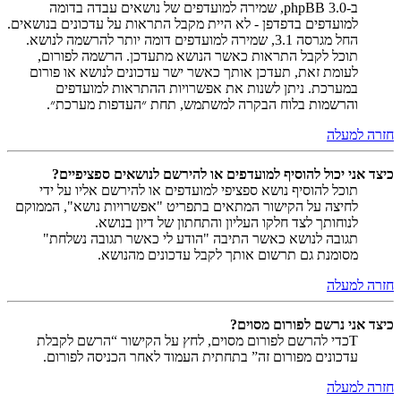
ב-phpBB 3.0, שמירה למועדפים של נושאים עבדה בדומה
למועדפים בדפדפן - לא היית מקבל התראות על עדכונים בנושאים.
החל מגרסה 3.1, שמירה למועדפים דומה יותר להרשמה לנושא.
תוכל לקבל התראות כאשר הנושא מתעדכן. הרשמה לפורום,
לעומת זאת, תעדכן אותך כאשר ישר עדכונים לנושא או פורום
במערכת. ניתן לשנות את אפשרויות ההתראות למועדפים
והרשמות בלוח הבקרה למשתמש, תחת ״העדפות מערכת״.
חזרה למעלה
כיצד אני יכול להוסיף למועדפים או להירשם לנושאים ספציפיים?
תוכל להוסיף נושא ספציפי למועדפים או להירשם אליו על ידי
לחיצה על הקישור המתאים בתפריט "אפשרויות נושא", הממוקם
לנוחותך לצד חלקו העליון והתחתון של דיון בנושא.
תגובה לנושא כאשר התיבה "הודע לי כאשר תגובה נשלחת"
מסומנת גם תרשום אותך לקבל עדכונים מהנושא.
חזרה למעלה
כיצד אני נרשם לפורום מסוים?
Tכדי להרשם לפורום מסוים, לחץ על הקישור “הרשם לקבלת
עדכונים מפורום זה” בתחתית העמוד לאחר הכניסה לפורום.
חזרה למעלה