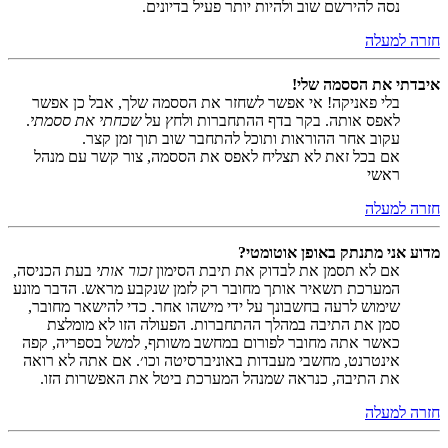
נסה להירשם שוב ולהיות יותר פעיל בדיונים.
חזרה למעלה
איבדתי את הססמה שלי!
בלי פאניקה! אי אפשר לשחזר את הססמה שלך, אבל כן אפשר
לאפס אותה. בקר בדף ההתחברות ולחץ על
שכחתי את ססמתי
.
עקוב אחר ההוראות ותוכל להתחבר שוב תוך זמן קצר.
אם בכל זאת לא תצליח לאפס את הססמה, צור קשר עם מנהל
ראשי
חזרה למעלה
מדוע אני מתנתק באופן אוטומטי?
אם לא תסמן את לבדוק את תיבת הסימון
זכור אותי
בעת הכניסה,
המערכת תשאיר אותך מחובר רק לזמן שנקבע מראש. הדבר מונע
שימוש לרעה בחשבונך על ידי מישהו אחר. כדי להישאר מחובר,
סמן את התיבה במהלך ההתחברות. הפעולה הזו לא מומלצת
כאשר אתה מחובר לפורום במחשב משותף, למשל בספריה, קפה
אינטרנט, מחשבי מעבדות באוניברסיטה וכו׳. אם אתה לא רואה
את התיבה, כנראה שמנהל המערכת ביטל את האפשרות הזו.
חזרה למעלה