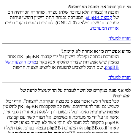
מי תכנן וכתב את תוכנת הפורומים?
תוכנה זו (בצורה הלא ערוכה שלה) נוצרה, שוחררה וזכויותיה הם
של
קבוצת phpBB
. המערכת נבנתה תחת רישיון חופשי וניתנת
לעריכה חופשית ומלאה (GNU-2.0). לפרטים נוספים בקרו בעמוד
אודות המערכת
.
חזרה למעלה
מדוע אפשרות כזו או אחרת לא קיימת?
המערכת נכתבה וקיבלה רישיון על ידי קבוצת phpBB. אם אתה
מאמין שיש אפשרות שצריך להוסיף אנא בקר ב
מרכז ההצעות של
phpBB
, שם תוכל להצביע להצעות או להציע הצעות חדשות
חזרה למעלה
למי אני פונה במקרים של חשד לעברה על החוק/ניצול לרעה של
המערכת?
לכל מנהל ראשי אשר נמצא בקבוצה הנקראת “הצוות”. הדף יכול
לשמש גם עזר להערותיכם. שים לב שלקבוצת phpBB
אין לחלוטין
סמכות שיפוטית
ואינה יכולה בשום דרך לשאת באחריות לגבי איך,
איפה או על־ידי מי מערכת זו בשימוש. אל תצור קשר עם קבוצת
phpBB בהקשר לכל חומר לא חוקי אשר
לא קשור באופן ישיר
לאתר phpBB.co.il או המערכת phpBB עצמה בפרט. אם תשלח