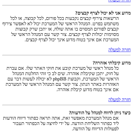
מדוע אני לא יכול לצרף קבצים?
הרשאות צירוף קבצים נקבעות בכל פורום, לכל קבוצה, או לכל
משתמש בפרט. המנהל הראשי של המערכת יכול לא לאפשר צירוף
קבצים לפורום המסוים בו אתה שולח, או יתכן שרק קבוצות
מסוימות יכולות לצרף קבצים. צור קשר עם המנהל הראשי של
המערכת אם אינך בטוח מדוע אינך יכול לצרף קבצים.
חזרה למעלה
מדוע קיבלתי אזהרה?
כל מנהל ראשי של מערכת קובע את חוקי האתר שלו. אם עברת
על חוק, יתכן שקיבלת אזהרה. שים לב כי זוהי החלטת המנהל
הראשי של המערכת, וקבוצת phpBB לא יכולה לעשות דבר עם
האזהרות באתר הנתון. צור קשר עם המנהל הראשי של המערכת
אם אינך בטוח מדוע קיבלת אזהרה.
חזרה למעלה
כיצד ניתן לדווח למנהל על הודעות?
אם מנהל המערכת מאפשר זאת, אתה תראה כפתור דיווח הודעות
ליד כפתור השליחת הודעה. על ידי לחיצה על הכפתור תעבור
לפעולות הדיווח על הודעה.