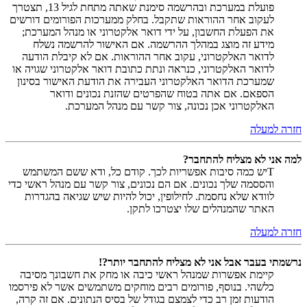
פועלת במערכת ובהרשמה סימנת שאתה מתחת לגיל 13, תצטרך
לעקוב אחר ההוראות שתקבל. בחלק ממערכות הפורומים דורשים
את הפעלת החשבון, על ידי דואר אלקטרוני או מנהל המערכת;
מידע זה מוצג במהלך ההרשמה. אם האישור להרשמה נשלח
לדואר האלקטרוני, עקוב אחר ההוראות. אם לא קיבלת הודעה
לדואר האלקטרוני, כנראה ונתת כתובת דואר אלקטרוני שגויה או
שמערכת הדואר האלקטרוני העבירה את הודעת האישור בסינון
הספאם. אם אתה בטוח שהפרטים שהזנת נכונים ודואר
האלקטרוני אכן נכונה, צור קשר עם מנהל המערכת.
חזרה למעלה
למה אני לא מצליח להתחבר?
Tיש כמה סיבות אפשריות לכך. קודם כל, ודא ששם המשתמש
והססמה שלך נכונים. אם הם נכונים, צור קשר עם מנהל ראשי כדי
לוודא שלא נחסמת. לחילופין, יכול להיות שיש שגיאה בהגדרות
האתר שהמנהלים שלו יצטרכו לתקן.
חזרה למעלה
נרשמתי בעבר אבל אני לא מצליח להתחבר יותר?!
קיימת אפשרות שמנהל ראשי כיבה או מחק את חשבונך מסיבה
כלשהי. בנוסף, פורומים רבים מוחקים משתמשים אשר לא פירסמו
הודעות זמן רב כדי לצמצם בגודל של בסיס הנתונים. אם זה קרה,