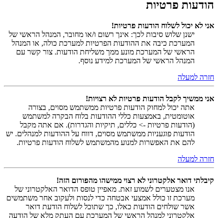
הודעות פרטיות
אני לא יכול לשלוח הודעות פרטיות!
ישנן שלוש סיבות לכך: אינך רשום ו/או מחובר, המנהל הראשי של
המערכת כיבה את ההודעות הפרטיות למערכת כולה, או המנהל
הראשי של המערכת מונע ממך משליחת הודעות. צור קשר עם
המנהל הראשי של המערכת למידע נוסף.
חזרה למעלה
אני ממשיך לקבל הודעות פרטיות לא רצויות!
אתה יכול למחוק הודעות פרטיות ממשתמש מסוים, בצורה
אוטומטית, באמצעות כללי ההודעות בלוח הבקרה למשתמש
(הודעות פרטיות -> כללים, תיקיות והגדרות). אם אתה מקבל
הודעות פוגעניות ממשתמש מסוים, דווח על ההודעות למנהלים. יש
להם את האפשרות למנוע מהמשתמש לשלוח הודעות פרטיות.
חזרה למעלה
קיבלתי דואר אלקטרוני לא רצוי ממישהו מהפורום הזה!
אנו מצטערים לשמוע זאת. מאפיין טופס הדואר האלקטרוני של
מערכת זו כולל אמצעי אבטחה כדי לנסות ולעקוב אחר משתמשים
אשר שולחים הודעות כאלו, כך שתוכל לשלוח הודעת דואר
אלקטרוני למנהל הראשי של המערכת עם העתק מלא של הודעה