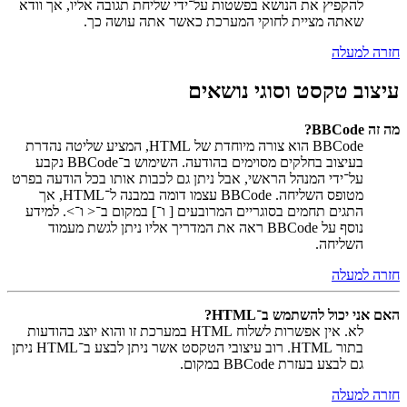
להקפיץ את הנושא בפשטות על־ידי שליחת תגובה אליו, אך וודא
שאתה מציית לחוקי המערכת כאשר אתה עושה כך.
חזרה למעלה
עיצוב טקסט וסוגי נושאים
מה זה BBCode?
BBCode הוא צורה מיוחדת של HTML, המציע שליטה נהדרת
בעיצוב בחלקים מסוימים בהודעה. השימוש ב־BBCode נקבע
על־ידי המנהל הראשי, אבל ניתן גם לכבות אותו בכל הודעה בפרט
מטופס השליחה. BBCode עצמו דומה במבנה ל־HTML, אך
התגים תחמים בסוגריים המרובעים [ ו־] במקום ב־< ו־>. למידע
נוסף על BBCode ראה את המדריך אליו ניתן לגשת מעמוד
השליחה.
חזרה למעלה
האם אני יכול להשתמש ב־HTML?
לא. אין אפשרות לשלוח HTML במערכת זו והוא יוצג בהודעות
בתור HTML. רוב עיצובי הטקסט אשר ניתן לבצע ב־HTML ניתן
גם לבצע בעזרת BBCode במקום.
חזרה למעלה