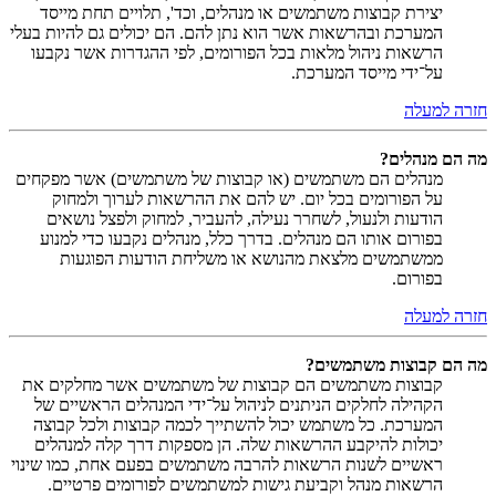
יצירת קבוצות משתמשים או מנהלים, וכד', תלויים תחת מייסד
המערכת ובהרשאות אשר הוא נתן להם. הם יכולים גם להיות בעלי
הרשאות ניהול מלאות בכל הפורומים, לפי ההגדרות אשר נקבעו
על־ידי מייסד המערכת.
חזרה למעלה
מה הם מנהלים?
מנהלים הם משתמשים (או קבוצות של משתמשים) אשר מפקחים
על הפורומים בכל יום. יש להם את ההרשאות לערוך ולמחוק
הודעות ולנעול, לשחרר נעילה, להעביר, למחוק ולפצל נושאים
בפורום אותו הם מנהלים. בדרך כלל, מנהלים נקבעו כדי למנוע
ממשתמשים מלצאת מהנושא או משליחת הודעות הפוגעות
בפורום.
חזרה למעלה
מה הם קבוצות משתמשים?
קבוצות משתמשים הם קבוצות של משתמשים אשר מחלקים את
הקהילה לחלקים הניתנים לניהול על־ידי המנהלים הראשיים של
המערכת. כל משתמש יכול להשתייך לכמה קבוצות ולכל קבוצה
יכולות להיקבע ההרשאות שלה. הן מספקות דרך קלה למנהלים
ראשיים לשנות הרשאות להרבה משתמשים בפעם אחת, כמו שינוי
הרשאות מנהל וקביעת גישות למשתמשים לפורומים פרטיים.