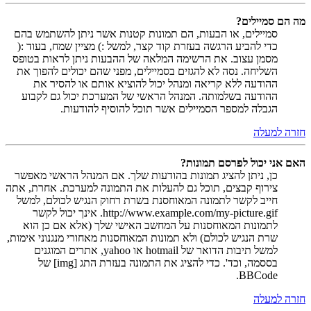
מה הם סמיילים?
סמיילים, או הבעות, הם תמונות קטנות אשר ניתן להשתמש בהם
כדי להביע הרגשה בעזרת קוד קצר, למשל :) מציין שמח, בעוד :(
מסמן עצוב. את הרשימה המלאה של ההבעות ניתן לראות בטופס
השליחה. נסה לא להגזים בסמיילים, מפני שהם יכולים להפוך את
ההודעה ללא קריאה ומנהל יכול להוציא אותם או להסיר את
ההודעה בשלמותה. המנהל הראשי של המערכת יכול גם לקבוע
הגבלה למספר הסמיילים אשר תוכל להוסיף להודעות.
חזרה למעלה
האם אני יכול לפרסם תמונות?
כן, ניתן להציג תמונות בהודעות שלך. אם המנהל הראשי מאפשר
צירוף קבצים, תוכל גם להעלות את התמונה למערכת. אחרת, אתה
חייב לקשר לתמונה המאוחסנת בשרת רחוק הנגיש לכולם, למשל
http://www.example.com/my-picture.gif. אינך יכול לקשר
לתמונות המאוחסנות על המחשב האישי שלך (אלא אם כן הוא
שרת הנגיש לכולם) ולא תמונות המאוחסנות מאחורי מנגנוני אימות,
למשל תיבות הדואר של hotmail או yahoo, אתרים המוגנים
בססמה, וכד'. כדי להציג את התמונה בעזרת התג [img] של
BBCode.
חזרה למעלה