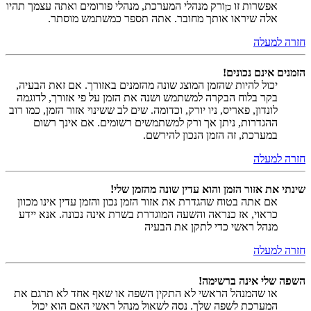
אפשרות זו
ורק מנהלי המערכת, מנהלי פורומים ואתה עצמך תהיו
כן
אלה שיראו אותך מחובר. אתה תספר כמשתמש מוסתר.
חזרה למעלה
הזמנים אינם נכונים!
יכול להיות שהזמן המוצג שונה מהזמנים באזורך. אם זאת הבעיה,
בקר בלוח הבקרה למשתמש ושנה את הזמן על פי אזורך, לדוגמה
לונדון, פאריס, ניו יורק, וכדומה. שים לב ששינוי אזור הזמן, כמו רוב
ההגדרות, ניתן אך ורק למשתמשים רשומים. אם אינך רשום
במערכת, זה הזמן הנכון להירשם.
חזרה למעלה
שינתי את אזור הזמן והוא עדין שונה מהזמן שלי!
אם אתה בטוח שהגדרת את אזור הזמן נכון והזמן עדין אינו מכוון
כראוי, אז כנראה והשעה המוגדרת בשרת אינה נכונה. אנא יידע
מנהל ראשי כדי לתקן את הבעיה
חזרה למעלה
השפה שלי אינה ברשימה!
או שהמנהל הראשי לא התקין השפה או שאף אחד לא תרגם את
המערכת לשפה שלך. נסה לשאול מנהל ראשי האם הוא יכול