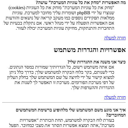
מה האפשרות “מחק את כל עוגיות המערכת” עושה?
"מחק את כל עוגיות המערכת" מוחק את כל העוגיות (cookies)
שנוצרו על ידי phpBB ושומרות עליך מחובר למערכת. עוגיות
ממלאות תפקידים נוספים כמו מעקב קריאה של נושאים והודעות
אם האפשרות הופעלה על ידי מנהל ראשי. אם נתקלת בבעיות של
התחברות והתנתקות, מחיקת עוגיות המערכת יכולה לעזור.
חזרה למעלה
אפשרויות והגדרות משתמש
כיצד אני משנה את ההגדרות שלי?
אם אתה משתמש רשום, כל הגדרותיך שמורות במסד הנתונים.
כדי לשנותם, בקר בלוח הבקרה למשתמש שלך; בדרך כלל ניתן
למצוא קישור על ידי לחיצה על שם המשתמש שלך בחלק העליון
של דפי מערכת הפורומים. מערכת זו תאפשר לך לשנות את
ההגדרות וההעדפות שלך.
חזרה למעלה
איך אני מונע משם המשתמש שלי מלהופיע ברשימת המשתמשים
המחוברים?
בעזרת לוח הבקרה למשתמש, תחת הכותרת “אפשרויות
מערכת”,אתה תמצא אפשרות
הסתר את מצבי כמחובר
. הפעל