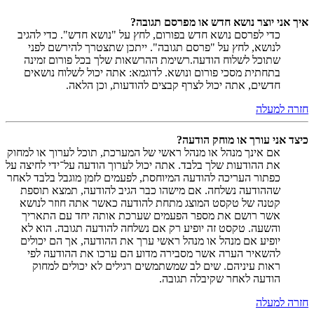
איך אני יוצר נושא חדש או מפרסם תגובה?
כדי לפרסם נושא חדש בפורום, לחץ על "נושא חדש". כדי להגיב
לנושא, לחץ על "פרסם תגובה". ייתכן שתצטרך להירשם לפני
שתוכל לשלוח הודעה.רשימת ההרשאות שלך בכל פורום זמינה
בתחתית מסכי פורום ונושא. לדוגמא: אתה יכול לשלוח נושאים
חדשים, אתה יכול לצרף קבצים להודעות, וכן הלאה.
חזרה למעלה
כיצד אני עורך או מוחק הודעה?
אם אינך מנהל או מנהל ראשי של המערכת, תוכל לערוך או למחוק
את ההודעות שלך בלבד. אתה יכול לערוך הודעה על־ידי לחיצה על
כפתור העריכה להודעה המיוחסת, לפעמים לזמן מוגבל בלבד לאחר
שההודעה נשלחה. אם מישהו כבר הגיב להודעה, תמצא תוספת
קטנה של טקסט המוצג מתחת להודעה כאשר אתה חוזר לנושא
אשר רושם את מספר הפעמים שערכת אותה יחד עם התאריך
והשעה. טקסט זה יופיע רק אם נשלחה להודעה תגובה. הוא לא
יופיע אם מנהל או מנהל ראשי ערך את ההודעה, אך הם יכולים
להשאיר הערה אשר מסבירה מדוע הם ערכו את ההודעה לפי
ראות עיניהם. שים לב שמשתמשים רגילים לא יכולים למחוק
הודעה לאחר שקיבלה תגובה.
חזרה למעלה