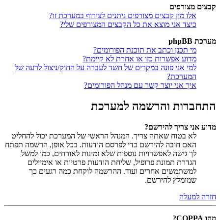
קבצים מצורפים
אלו מין קבצים מצורפים ניתנים לצירוף במערכת זו?
כיצד אני מוצא את כל הקבצים המצורפים שלי?
מערכת phpBB
מי תכנן וכתב את תוכנת הפורומים?
מדוע אפשרות כזו או אחרת לא קיימת?
למי אני פונה במקרים של חשד לעברה על החוק/ניצול לרעה של
המערכת?
איך אני יוצר קשר עם מנהל הפורומים?
התחברות והרשמה למערכת
מדוע אני צריך להירשם?
לא בטוח שאתה צריך. המנהל הראשי של המערכת יכול להחליט
האם חובה להירשם כדי לפרסם הודעות. בכל אופן, הרשמה תפתח
לך גישה לאפשרויות נוספות שלא זמינות לאורחים, כמו למשל
הגדרת תמונת פרופיל, שליחת הודעות פרטיות או אימיילים
למשתמשים אחרים ועוד. ההרשמה לוקחת כמה רגעים כך
שמומלץ להירשם.
חזרה למעלה
מהו COPPA?