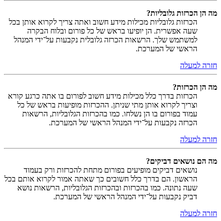
מה הן הכרזות גלובליות?
הכרזות גלובליות מכילות מידע חשוב ואתה צריך לקרוא אותן בכל
שעה אפשרית. הן יופיעו בראש של כל פורום ובלוח הבקרה
למשתמש שלך. הרשאות הכרזה גלובלית נקבעות על־ידי המנהל
הראשי של המערכת.
חזרה למעלה
מה הן הכרזות?
הכרזות בדרך כלל מכילות מידע חשוב לפורום בו אתה כרגע קורא
וצריך לקרוא אותן מתי שניתן. ההכרזות מופיעות בראש של כל
עמוד בפורום בו הן נשלחו. כמו בהכרזות הגלובליות, הרשאות
הכרזה נקבעות על־ידי המנהל הראשי של המערכת.
חזרה למעלה
מה הם נושאים דביקים?
נושאים דביקים מופיעים בפורום מתחת להכרזות ורק בעמוד
הראשון. הם בדרך כלל חשובים כך שאתה אמור לקרוא אותם בכל
שעה נתונה. כמו בהכרזות ובהכרזות הגלובליות, הרשאות נושא
דביק נקבעות על־ידי המנהל הראשי של המערכת.
חזרה למעלה