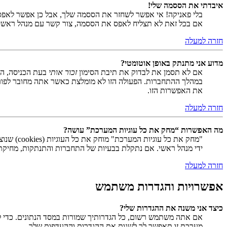
איבדתי את הססמה שלי!
בלי פאניקה! אי אפשר לשחזר את הססמה שלך, אבל כן אפשר לאפס
אם בכל זאת לא תצליח לאפס את הססמה, צור קשר עם מנהל ראשי
חזרה למעלה
מדוע אני מתנתק באופן אוטומטי?
אם לא תסמן את לבדוק את תיבת הסימון
זכור אותי
בעת הכניסה, המ
במהלך ההתחברות. הפעולה הזו לא מומלצת כאשר אתה מחובר לפור
את האפשרות הזו.
חזרה למעלה
מה האפשרות “מחק את כל עוגיות המערכת” עושה?
ידי מנהל ראשי. אם נתקלת בבעיות של התחברות והתנתקות, מחיקת ע
חזרה למעלה
אפשרויות והגדרות משתמש
כיצד אני משנה את ההגדרות שלי?
אם אתה משתמש רשום, כל הגדרותיך שמורות במסד הנתונים. כדי ל
מערכת זו תאפשר לך לשנות את ההגדרות וההעדפות שלך.