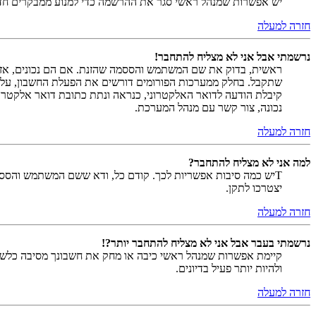
יש אפשרות שמנהל ראשי סגר את ההרשמה כדי למנוע ממבקרים חדשים להירשם. לחילופין ייתכן שמנהל ראש
חזרה למעלה
נרשמתי אבל אני לא מצליח להתחבר!
שתקבל. בחלק ממערכות הפורומים דורשים את הפעלת החשבון, על י
קיבלת הודעה לדואר האלקטרוני, כנראה ונתת כתובת דואר אלקטרו
נכונה, צור קשר עם מנהל המערכת.
חזרה למעלה
למה אני לא מצליח להתחבר?
Tיש כמה סיבות אפשריות לכך. קודם כל, ודא ששם המשתמש והססמה
יצטרכו לתקן.
חזרה למעלה
נרשמתי בעבר אבל אני לא מצליח להתחבר יותר?!
קיימת אפשרות שמנהל ראשי כיבה או מחק את חשבונך מסיבה כלשהי.
ולהיות יותר פעיל בדיונים.
חזרה למעלה