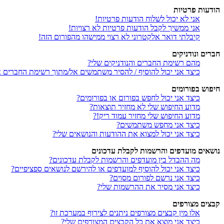
הודעות פרטיות
אני לא יכול לשלוח הודעות פרטיות!
אני ממשיך לקבל הודעות פרטיות לא רצויות!
קיבלתי דואר אלקטרוני לא רצוי ממישהו מהפורום הזה!
חברים ונודניקים
מהם רשימת החברים והנודניקים שלי?
כיצד אני יכול להוסיף / להסיר משתמשים אל/מתוך רשימת החברים או
חיפוש בפורומים
כיצד אני יכול לחפש בפורום או בפורומים?
מדוע החיפוש שלי לא מחזיר תוצאות?
מדוע החיפוש שלי מחזיר עמוד ריק!?
כיצד אני מחפש משתמשים?
כיצד אני יכול למצוא את ההודעות והנושאים שלי?
נושאים מועדפים והרשמות לקבלת עדכונים
מה ההבדל בין מועדפים והרשמות לקבלת עדכונים?
כיצד אני יכול להוסיף למועדפים או להירשם לנושאים ספציפיים?
כיצד אני נרשם לפורום מסוים?
כיצד אני מסיר את ההרשמות שלי?
קבצים מצורפים
אלו מין קבצים מצורפים ניתנים לצירוף במערכת זו?
כיצד אני מוצא את כל הקבצים המצורפים שלי?