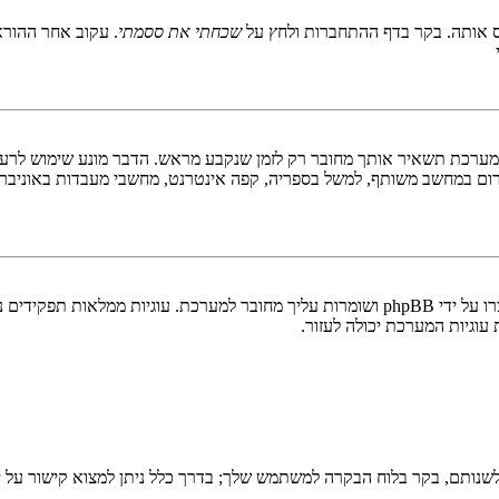
 אותה. בקר בדף ההתחברות ולחץ על
שכחתי את ססמתי
. עקוב אחר ההורא
ערכת תשאיר אותך מחובר רק לזמן שנקבע מראש. הדבר מונע שימוש לרעה 
ום במחשב משותף, למשל בספריה, קפה אינטרנט, מחשבי מעבדות באוניבר
"מחק את כל עוגיות המערכת" מוחק את כל העוגיות (cookies) שנוצרו על ידי phpBB ושומרות 
וגיות המערכת יכולה לעזור.
שנותם, בקר בלוח הבקרה למשתמש שלך; בדרך כלל ניתן למצוא קישור על י