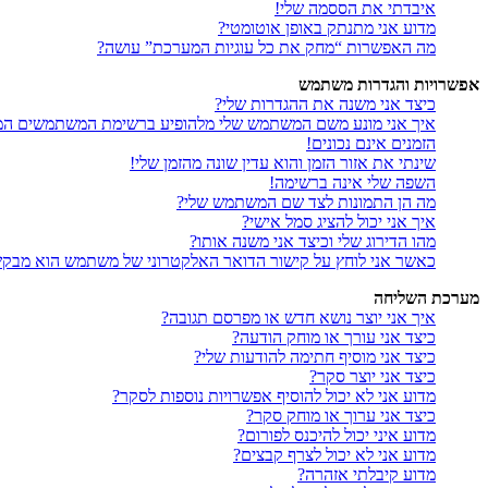
איבדתי את הססמה שלי!
מדוע אני מתנתק באופן אוטומטי?
מה האפשרות “מחק את כל עוגיות המערכת” עושה?
אפשרויות והגדרות משתמש
כיצד אני משנה את ההגדרות שלי?
איך אני מונע משם המשתמש שלי מלהופיע ברשימת המשתמשים המ
הזמנים אינם נכונים!
שינתי את אזור הזמן והוא עדין שונה מהזמן שלי!
השפה שלי אינה ברשימה!
מה הן התמונות לצד שם המשתמש שלי?
איך אני יכול להציג סמל אישי?
מהו הדירוג שלי וכיצד אני משנה אותו?
כאשר אני לוחץ על קישור הדואר האלקטרוני של משתמש הוא מבק
מערכת השליחה
איך אני יוצר נושא חדש או מפרסם תגובה?
כיצד אני עורך או מוחק הודעה?
כיצד אני מוסיף חתימה להודעות שלי?
כיצד אני יוצר סקר?
מדוע אני לא יכול להוסיף אפשרויות נוספות לסקר?
כיצד אני ערוך או מוחק סקר?
מדוע איני יכול להיכנס לפורום?
מדוע אני לא יכול לצרף קבצים?
מדוע קיבלתי אזהרה?