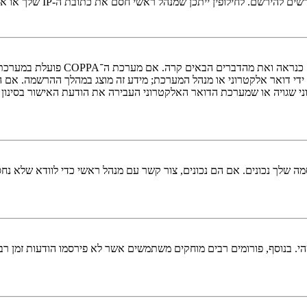
י חסם את כתובת ה-IP שלך או את שם המשתמש שאתה מנסה לרשום. צור קשר עם מנהל ראשי לסיוע.
די דואר אלקטרוני או מנהל המערכת; מידע זה מוצג במהלך ההרשמה. אם 
ני שגויה או שמערכת הדואר האלקטרוני העבירה את הודעת האישור בסינון
 שלך נכונים. אם הם נכונים, צור קשר עם מנהל ראשי כדי לוודא שלא נחס
 בנוסף, פורומים רבים מוחקים משתמשים אשר לא פירסמו הודעות זמן רב כ