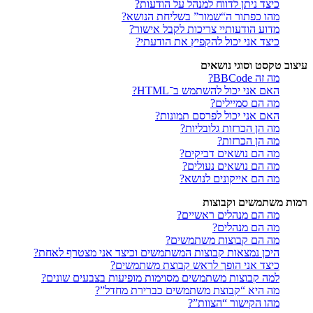
כיצד ניתן לדווח למנהל על הודעות?
מהו כפתור ה“שמור” בשליחת הנושא?
מדוע הודעותיי צריכות לקבל אישור?
כיצד אני יכול להקפיץ את הודעתי?
עיצוב טקסט וסוגי נושאים
מה זה BBCode?
האם אני יכול להשתמש ב־HTML?
מה הם סמיילים?
האם אני יכול לפרסם תמונות?
מה הן הכרזות גלובליות?
מה הן הכרזות?
מה הם נושאים דביקים?
מה הם נושאים נעולים?
מה הם אייקונים לנושא?
רמות משתמשים וקבוצות
מה הם מנהלים ראשיים?
מה הם מנהלים?
מה הם קבוצות משתמשים?
היכן נמצאות קבוצות המשתמשים וכיצד אני מצטרף לאחת?
כיצד אני הופך לראש קבוצת משתמשים?
למה קבוצות משתמשים מסוימות מופיעות בצבעים שונים?
מה היא “קבוצת משתמשים כברירת מחדל”?
מהו הקישור “הצוות”?