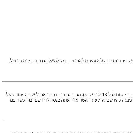
יות נוספות שלא זמינות לאורחים, כמו למשל הגדרת תמונת פרופיל,
COPPA, או החוק לפרטיות והגנה המקוונת של הילד של 1998, הוא חוק בארצות הברית הדורש מאתרים ברשת אשר יכולים לאסוף מידע מקטינים מתחת לגיל 13 לדרוש הסכמה מההורים בכתב או כל שיטה אחרת של
 13. אם אינך בטוח אם חוק זה חל לגביך בתור מישהו המנסה להירשם או לאתר אשר אליו אתה מנסה להירשם, צור קשר עם