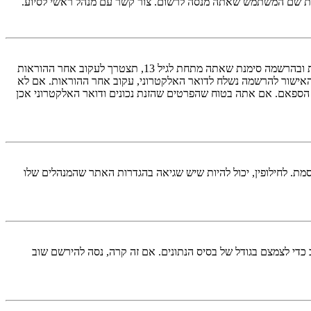
ראשית, בדוק את שם המשתמש והססמה שהזנת. אם הם נכונים, אז כנראה ואת מהדברים הבאים קרה. אם מערכת ה־COPPA פועלת במערכת ובהרשמה סימנת שאתה מתחת לגיל 13, תצטרך לעקוב אחר ההוראות
האישור להרשמה נשלח לדואר האלקטרוני, עקוב אחר ההוראות. אם לא
 הספאם. אם אתה בטוח שהפרטים שהזנת נכונים ודואר האלקטרוני אכן
מת. לחילופין, יכול להיות שיש שגיאה בהגדרות האתר שהמנהלים שלו
די לצמצם בגודל של בסיס הנתונים. אם זה קרה, נסה להירשם שוב