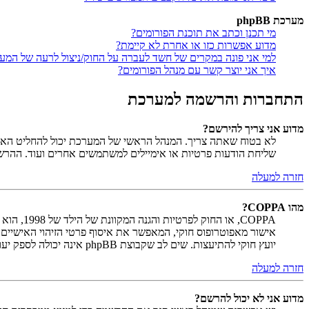
מערכת phpBB
מי תכנן וכתב את תוכנת הפורומים?
מדוע אפשרות כזו או אחרת לא קיימת?
למי אני פונה במקרים של חשד לעברה על החוק/ניצול לרעה של המע
איך אני יוצר קשר עם מנהל הפורומים?
התחברות והרשמה למערכת
מדוע אני צריך להירשם?
לא בטוח שאתה צריך. המנהל הראשי של המערכת יכול להחליט האם ח
שליחת הודעות פרטיות או אימיילים למשתמשים אחרים ועוד. ההר
חזרה למעלה
מהו COPPA?
יועץ חוקי להתיעצות. שים לב שקבוצת phpBB אינה יכולה לספק יעוץ חוקי ואינה נקודה ליצירת קשר לענייני חוק מכל סוג, ובפרט הרשום להלן.
חזרה למעלה
מדוע אני לא יכול להרשם?