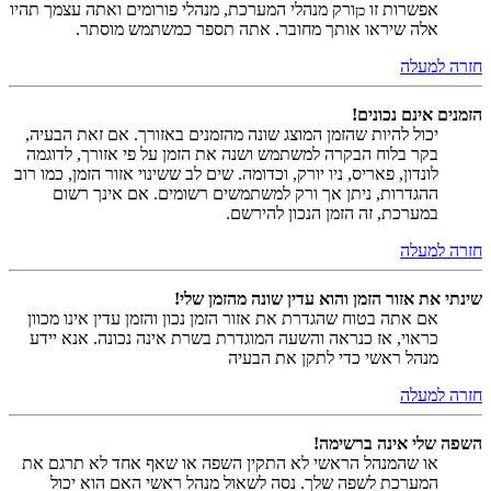
אפשרות זו
ורק מנהלי המערכת, מנהלי פורומים ואתה עצמך תהיו
כן
אלה שיראו אותך מחובר. אתה תספר כמשתמש מוסתר.
חזרה למעלה
הזמנים אינם נכונים!
יכול להיות שהזמן המוצג שונה מהזמנים באזורך. אם זאת הבעיה,
בקר בלוח הבקרה למשתמש ושנה את הזמן על פי אזורך, לדוגמה
לונדון, פאריס, ניו יורק, וכדומה. שים לב ששינוי אזור הזמן, כמו רוב
ההגדרות, ניתן אך ורק למשתמשים רשומים. אם אינך רשום
במערכת, זה הזמן הנכון להירשם.
חזרה למעלה
שינתי את אזור הזמן והוא עדין שונה מהזמן שלי!
אם אתה בטוח שהגדרת את אזור הזמן נכון והזמן עדין אינו מכוון
כראוי, אז כנראה והשעה המוגדרת בשרת אינה נכונה. אנא יידע
מנהל ראשי כדי לתקן את הבעיה
חזרה למעלה
השפה שלי אינה ברשימה!
או שהמנהל הראשי לא התקין השפה או שאף אחד לא תרגם את
המערכת לשפה שלך. נסה לשאול מנהל ראשי האם הוא יכול