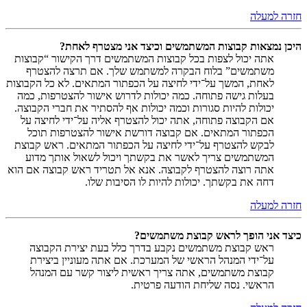
חזרה למעלה
היכן נמצאות קבוצות המשתמשים וכיצד אני מצטרף לאחת?
אתה יכול לצפות בכל קבוצות המשתמשים דרך הקישור “קבוצות
משתמשים” בלוח הבקרה למשתמש שלך. אם תרצה להצטרף
לאחת, המשך על־ידי לחיצה על הכפתור המתאים. לא כל הקבוצות
בעלות גישה פתוחה. כמה יכולות לדרוש אישור להצטרפות, כמה
יכולות להיות סגורות וכמה יכולות אף להסתיר את חברי הקבוצה.
אם הקבוצה פתוחה, אתה יכול להצטרף אליה על־ידי לחיצה על
הכפתור המתאים. אם קבוצה דורשת אישור להצטרפות תוכל
לבקש להצטרף על־ידי לחיצה על הכפתור המתאים. ראש קבוצת
המשתמשים צריך לאשר את בקשתך ויכול לשאול אותך מדוע
אתה רוצה להצטרף לקבוצה. אנא אל תטריד ראש קבוצה אם הוא
דחה את בקשתך. יכולות להיות לו הסיבות שלו.
חזרה למעלה
כיצד אני הופך לראש קבוצת משתמשים?
ראש קבוצת משתמשים נקבע בדרך כלל בעת יצירת הקבוצה
על־ידי המנהל הראשי של המערכת. אם אתה מעוניין ביצירת
קבוצת משתמשים, אתה צריך ראשית ליצור קשר עם המנהל
הראשי. נסה שליחת הודעה פרטית.