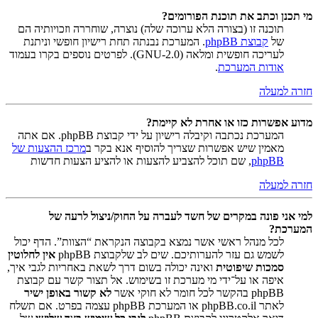
מי תכנן וכתב את תוכנת הפורומים?
תוכנה זו (בצורה הלא ערוכה שלה) נוצרה, שוחררה וזכויותיה הם
של
קבוצת phpBB
. המערכת נבנתה תחת רישיון חופשי וניתנת
לעריכה חופשית ומלאה (GNU-2.0). לפרטים נוספים בקרו בעמוד
אודות המערכת
.
חזרה למעלה
מדוע אפשרות כזו או אחרת לא קיימת?
המערכת נכתבה וקיבלה רישיון על ידי קבוצת phpBB. אם אתה
מאמין שיש אפשרות שצריך להוסיף אנא בקר ב
מרכז ההצעות של
phpBB
, שם תוכל להצביע להצעות או להציע הצעות חדשות
חזרה למעלה
למי אני פונה במקרים של חשד לעברה על החוק/ניצול לרעה של
המערכת?
לכל מנהל ראשי אשר נמצא בקבוצה הנקראת “הצוות”. הדף יכול
לשמש גם עזר להערותיכם. שים לב שלקבוצת phpBB
אין לחלוטין
סמכות שיפוטית
ואינה יכולה בשום דרך לשאת באחריות לגבי איך,
איפה או על־ידי מי מערכת זו בשימוש. אל תצור קשר עם קבוצת
phpBB בהקשר לכל חומר לא חוקי אשר
לא קשור באופן ישיר
לאתר phpBB.co.il או המערכת phpBB עצמה בפרט. אם תשלח