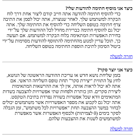
כיצד אני מוסיף חתימה להודעות שלי?
כדי להוסיף חתימה להודעה אתה חייב קודם ליצור אחת דרך לוח
הבקרה למשתמש שלך. לאחר שנוצרה, אתה יכול לסמן את התיבה
צרף חתימה
בטופס השליחה כדי להוסיף את החתימה שלך. אתה
יכול גם להוסיף חתימה כברירת מחדל לכל ההודעות שלך על־ידי
בחירת האפשרות המתאימה בלוח הבקרה למשתמש. אם תעשה
כך, תוכל עדיין למנוע מהחתימה להתווסף להודעות מסוימות על־ידי
ביטול הסימון לתיבת הוספת החתימה בטופס השליחה.
חזרה למעלה
כיצד אני יוצר סקר?
בזמן שליחת נושא חדש או עריכת ההודעה הראשונה של הנושא,
לחץ על התווית “יצירת סקר” תחת טופס השליחה הראשי. אם
אתה לא יכול לראות אותה, אין לך את ההרשאות המתאימות
ליצירת סקרים. הזן כותרת ולפחות שתי אפשרויות להצבעה בשדות
המתאימים וודא שכל אפשרות בשורה נפרדת בתיבת הטקסט.
אתה יכול גם לקבוע את מספר האפשרויות אשר משתמשים יכולים
לבחור במשך ההצבעה תחת “אפשרויות לכל משתמש”, זמן הגבלה
לסקר בימים (0 לצמיתות) ולבסוף האפשרות אשר מאפשרת
למשתמשים לשנות את ההצבעות שלהם.
חזרה למעלה