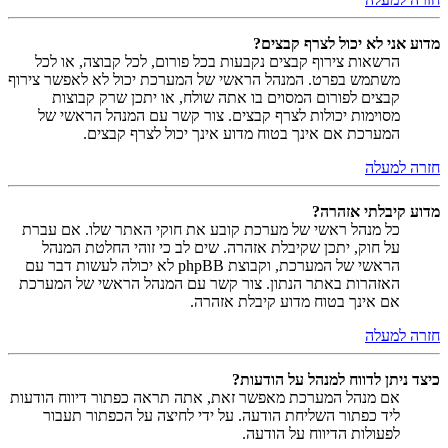
מדוע אני לא יכול לצרף קבצים?
הרשאות צירוף קבצים נקבעות בכל פורום, לכל קבוצה, או לכל
משתמש בפרט. המנהל הראשי של המערכת יכול לא לאפשר צירוף
קבצים לפורום המסוים בו אתה שולח, או יתכן שרק קבוצות
מסוימות יכולות לצרף קבצים. צור קשר עם המנהל הראשי של
המערכת אם אינך בטוח מדוע אינך יכול לצרף קבצים.
חזרה למעלה
מדוע קיבלתי אזהרה?
כל מנהל ראשי של מערכת קובע את חוקי האתר שלו. אם עברת
על חוק, יתכן שקיבלת אזהרה. שים לב כי זוהי החלטת המנהל
הראשי של המערכת, וקבוצת phpBB לא יכולה לעשות דבר עם
האזהרות באתר הנתון. צור קשר עם המנהל הראשי של המערכת
אם אינך בטוח מדוע קיבלת אזהרה.
חזרה למעלה
כיצד ניתן לדווח למנהל על הודעות?
אם מנהל המערכת מאפשר זאת, אתה תראה כפתור דיווח הודעות
ליד כפתור השליחת הודעה. על ידי לחיצה על הכפתור תעבור
לפעולות הדיווח על הודעה.