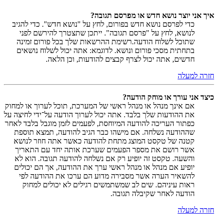
איך אני יוצר נושא חדש או מפרסם תגובה?
כדי לפרסם נושא חדש בפורום, לחץ על "נושא חדש". כדי להגיב
לנושא, לחץ על "פרסם תגובה". ייתכן שתצטרך להירשם לפני
שתוכל לשלוח הודעה.רשימת ההרשאות שלך בכל פורום זמינה
בתחתית מסכי פורום ונושא. לדוגמא: אתה יכול לשלוח נושאים
חדשים, אתה יכול לצרף קבצים להודעות, וכן הלאה.
חזרה למעלה
כיצד אני עורך או מוחק הודעה?
אם אינך מנהל או מנהל ראשי של המערכת, תוכל לערוך או למחוק
את ההודעות שלך בלבד. אתה יכול לערוך הודעה על־ידי לחיצה על
כפתור העריכה להודעה המיוחסת, לפעמים לזמן מוגבל בלבד לאחר
שההודעה נשלחה. אם מישהו כבר הגיב להודעה, תמצא תוספת
קטנה של טקסט המוצג מתחת להודעה כאשר אתה חוזר לנושא
אשר רושם את מספר הפעמים שערכת אותה יחד עם התאריך
והשעה. טקסט זה יופיע רק אם נשלחה להודעה תגובה. הוא לא
יופיע אם מנהל או מנהל ראשי ערך את ההודעה, אך הם יכולים
להשאיר הערה אשר מסבירה מדוע הם ערכו את ההודעה לפי
ראות עיניהם. שים לב שמשתמשים רגילים לא יכולים למחוק
הודעה לאחר שקיבלה תגובה.
חזרה למעלה