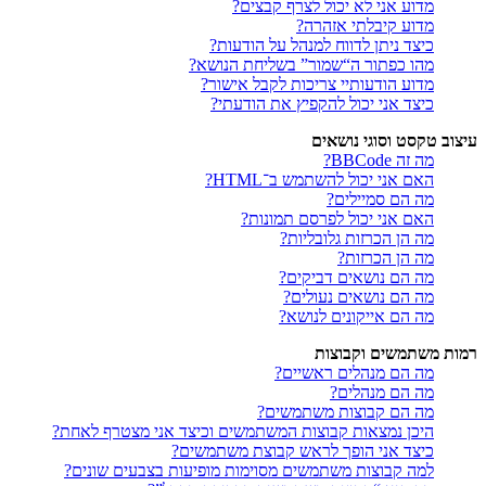
מדוע אני לא יכול לצרף קבצים?
מדוע קיבלתי אזהרה?
כיצד ניתן לדווח למנהל על הודעות?
מהו כפתור ה“שמור” בשליחת הנושא?
מדוע הודעותיי צריכות לקבל אישור?
כיצד אני יכול להקפיץ את הודעתי?
עיצוב טקסט וסוגי נושאים
מה זה BBCode?
האם אני יכול להשתמש ב־HTML?
מה הם סמיילים?
האם אני יכול לפרסם תמונות?
מה הן הכרזות גלובליות?
מה הן הכרזות?
מה הם נושאים דביקים?
מה הם נושאים נעולים?
מה הם אייקונים לנושא?
רמות משתמשים וקבוצות
מה הם מנהלים ראשיים?
מה הם מנהלים?
מה הם קבוצות משתמשים?
היכן נמצאות קבוצות המשתמשים וכיצד אני מצטרף לאחת?
כיצד אני הופך לראש קבוצת משתמשים?
למה קבוצות משתמשים מסוימות מופיעות בצבעים שונים?