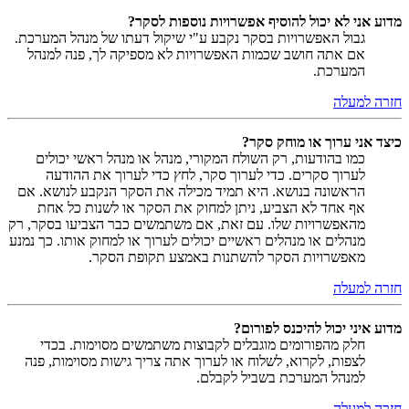
מדוע אני לא יכול להוסיף אפשרויות נוספות לסקר?
גבול האפשרויות בסקר נקבע ע"י שיקול דעתו של מנהל המערכת.
אם אתה חושב שכמות האפשרויות לא מספיקה לך, פנה למנהל
המערכת.
חזרה למעלה
כיצד אני ערוך או מוחק סקר?
כמו בהודעות, רק השולח המקורי, מנהל או מנהל ראשי יכולים
לערוך סקרים. כדי לערוך סקר, לחץ כדי לערוך את ההודעה
הראשונה בנושא. היא תמיד מכילה את הסקר הנקבע לנושא. אם
אף אחד לא הצביע, ניתן למחוק את הסקר או לשנות כל אחת
מהאפשרויות שלו. עם זאת, אם משתמשים כבר הצביעו בסקר, רק
מנהלים או מנהלים ראשיים יכולים לערוך או למחוק אותו. כך נמנע
מאפשרויות הסקר להשתנות באמצע תקופת הסקר.
חזרה למעלה
מדוע איני יכול להיכנס לפורום?
חלק מהפורומים מוגבלים לקבוצות משתמשים מסוימות. בכדי
לצפות, לקרוא, לשלוח או לערוך אתה צריך גישות מסוימות, פנה
למנהל המערכת בשביל לקבלם.
חזרה למעלה