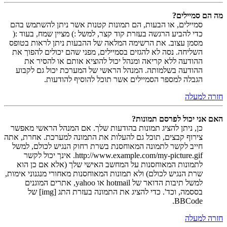
מה הם סמיילים?
סמיילים, או הבעות, הם תמונות קטנות אשר ניתן להשתמש בהם
כדי להביע הרגשה בעזרת קוד קצר, למשל :) מציין שמח, בעוד :(
מסמן עצוב. את הרשימה המלאה של ההבעות ניתן לראות בטופס
השליחה. נסה לא להגזים בסמיילים, מפני שהם יכולים להפוך את
ההודעה ללא קריאה ומנהל יכול להוציא אותם או להסיר את
ההודעה בשלמותה. המנהל הראשי של המערכת יכול גם לקבוע
הגבלה למספר הסמיילים אשר תוכל להוסיף להודעות.
חזרה למעלה
האם אני יכול לפרסם תמונות?
כן, ניתן להציג תמונות בהודעות שלך. אם המנהל הראשי מאפשר
צירוף קבצים, תוכל גם להעלות את התמונה למערכת. אחרת, אתה
חייב לקשר לתמונה המאוחסנת בשרת רחוק הנגיש לכולם, למשל
http://www.example.com/my-picture.gif. אינך יכול לקשר
לתמונות המאוחסנות על המחשב האישי שלך (אלא אם כן הוא
שרת הנגיש לכולם) ולא תמונות המאוחסנות מאחורי מנגנוני אימות,
למשל תיבות הדואר של hotmail או yahoo, אתרים המוגנים
בססמה, וכד'. כדי להציג את התמונה בעזרת התג [img] של
BBCode.
חזרה למעלה