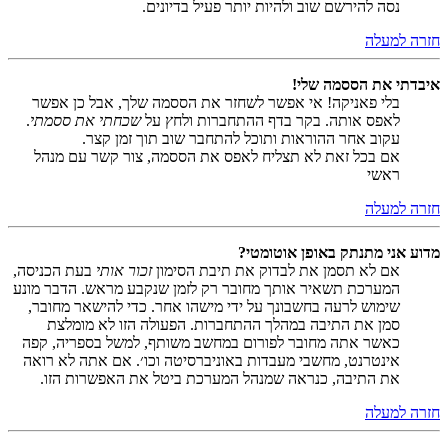
נסה להירשם שוב ולהיות יותר פעיל בדיונים.
חזרה למעלה
איבדתי את הססמה שלי!
בלי פאניקה! אי אפשר לשחזר את הססמה שלך, אבל כן אפשר
לאפס אותה. בקר בדף ההתחברות ולחץ על
שכחתי את ססמתי
.
עקוב אחר ההוראות ותוכל להתחבר שוב תוך זמן קצר.
אם בכל זאת לא תצליח לאפס את הססמה, צור קשר עם מנהל
ראשי
חזרה למעלה
מדוע אני מתנתק באופן אוטומטי?
אם לא תסמן את לבדוק את תיבת הסימון
זכור אותי
בעת הכניסה,
המערכת תשאיר אותך מחובר רק לזמן שנקבע מראש. הדבר מונע
שימוש לרעה בחשבונך על ידי מישהו אחר. כדי להישאר מחובר,
סמן את התיבה במהלך ההתחברות. הפעולה הזו לא מומלצת
כאשר אתה מחובר לפורום במחשב משותף, למשל בספריה, קפה
אינטרנט, מחשבי מעבדות באוניברסיטה וכו׳. אם אתה לא רואה
את התיבה, כנראה שמנהל המערכת ביטל את האפשרות הזו.
חזרה למעלה