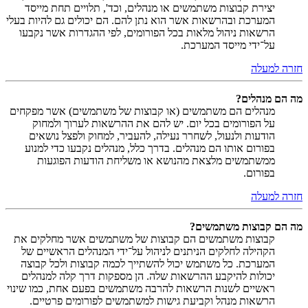
יצירת קבוצות משתמשים או מנהלים, וכד', תלויים תחת מייסד
המערכת ובהרשאות אשר הוא נתן להם. הם יכולים גם להיות בעלי
הרשאות ניהול מלאות בכל הפורומים, לפי ההגדרות אשר נקבעו
על־ידי מייסד המערכת.
חזרה למעלה
מה הם מנהלים?
מנהלים הם משתמשים (או קבוצות של משתמשים) אשר מפקחים
על הפורומים בכל יום. יש להם את ההרשאות לערוך ולמחוק
הודעות ולנעול, לשחרר נעילה, להעביר, למחוק ולפצל נושאים
בפורום אותו הם מנהלים. בדרך כלל, מנהלים נקבעו כדי למנוע
ממשתמשים מלצאת מהנושא או משליחת הודעות הפוגעות
בפורום.
חזרה למעלה
מה הם קבוצות משתמשים?
קבוצות משתמשים הם קבוצות של משתמשים אשר מחלקים את
הקהילה לחלקים הניתנים לניהול על־ידי המנהלים הראשיים של
המערכת. כל משתמש יכול להשתייך לכמה קבוצות ולכל קבוצה
יכולות להיקבע ההרשאות שלה. הן מספקות דרך קלה למנהלים
ראשיים לשנות הרשאות להרבה משתמשים בפעם אחת, כמו שינוי
הרשאות מנהל וקביעת גישות למשתמשים לפורומים פרטיים.