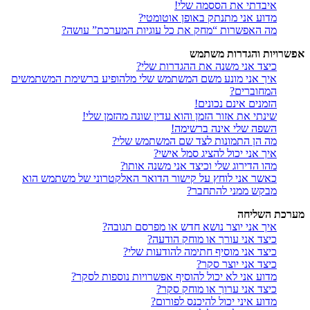
איבדתי את הססמה שלי!
מדוע אני מתנתק באופן אוטומטי?
מה האפשרות “מחק את כל עוגיות המערכת” עושה?
אפשרויות והגדרות משתמש
כיצד אני משנה את ההגדרות שלי?
איך אני מונע משם המשתמש שלי מלהופיע ברשימת המשתמשים
המחוברים?
הזמנים אינם נכונים!
שינתי את אזור הזמן והוא עדין שונה מהזמן שלי!
השפה שלי אינה ברשימה!
מה הן התמונות לצד שם המשתמש שלי?
איך אני יכול להציג סמל אישי?
מהו הדירוג שלי וכיצד אני משנה אותו?
כאשר אני לוחץ על קישור הדואר האלקטרוני של משתמש הוא
מבקש ממני להתחבר?
מערכת השליחה
איך אני יוצר נושא חדש או מפרסם תגובה?
כיצד אני עורך או מוחק הודעה?
כיצד אני מוסיף חתימה להודעות שלי?
כיצד אני יוצר סקר?
מדוע אני לא יכול להוסיף אפשרויות נוספות לסקר?
כיצד אני ערוך או מוחק סקר?
מדוע איני יכול להיכנס לפורום?