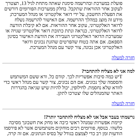
פועלת במערכת ובהרשמה סימנת שאתה מתחת לגיל 13, תצטרך
לעקוב אחר ההוראות שתקבל. בחלק ממערכות הפורומים דורשים
את הפעלת החשבון, על ידי דואר אלקטרוני או מנהל המערכת;
מידע זה מוצג במהלך ההרשמה. אם האישור להרשמה נשלח
לדואר האלקטרוני, עקוב אחר ההוראות. אם לא קיבלת הודעה
לדואר האלקטרוני, כנראה ונתת כתובת דואר אלקטרוני שגויה או
שמערכת הדואר האלקטרוני העבירה את הודעת האישור בסינון
הספאם. אם אתה בטוח שהפרטים שהזנת נכונים ודואר
האלקטרוני אכן נכונה, צור קשר עם מנהל המערכת.
חזרה למעלה
למה אני לא מצליח להתחבר?
Tיש כמה סיבות אפשריות לכך. קודם כל, ודא ששם המשתמש
והססמה שלך נכונים. אם הם נכונים, צור קשר עם מנהל ראשי כדי
לוודא שלא נחסמת. לחילופין, יכול להיות שיש שגיאה בהגדרות
האתר שהמנהלים שלו יצטרכו לתקן.
חזרה למעלה
נרשמתי בעבר אבל אני לא מצליח להתחבר יותר?!
קיימת אפשרות שמנהל ראשי כיבה או מחק את חשבונך מסיבה
כלשהי. בנוסף, פורומים רבים מוחקים משתמשים אשר לא פירסמו
הודעות זמן רב כדי לצמצם בגודל של בסיס הנתונים. אם זה קרה,