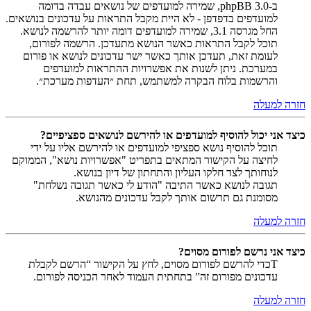
ב-phpBB 3.0, שמירה למועדפים של נושאים עבדה בדומה
למועדפים בדפדפן - לא היית מקבל התראות על עדכונים בנושאים.
החל מגרסה 3.1, שמירה למועדפים דומה יותר להרשמה לנושא.
תוכל לקבל התראות כאשר הנושא מתעדכן. הרשמה לפורום,
לעומת זאת, תעדכן אותך כאשר ישר עדכונים לנושא או פורום
במערכת. ניתן לשנות את אפשרויות ההתראות למועדפים
והרשמות בלוח הבקרה למשתמש, תחת ״העדפות מערכת״.
חזרה למעלה
כיצד אני יכול להוסיף למועדפים או להירשם לנושאים ספציפיים?
תוכל להוסיף נושא ספציפי למועדפים או להירשם אליו על ידי
לחיצה על הקישור המתאים בתפריט "אפשרויות נושא", הממוקם
לנוחותך לצד חלקו העליון והתחתון של דיון בנושא.
תגובה לנושא כאשר התיבה "הודע לי כאשר תגובה נשלחת"
מסומנת גם תרשום אותך לקבל עדכונים מהנושא.
חזרה למעלה
כיצד אני נרשם לפורום מסוים?
Tכדי להרשם לפורום מסוים, לחץ על הקישור “הרשם לקבלת
עדכונים מפורום זה” בתחתית העמוד לאחר הכניסה לפורום.
חזרה למעלה