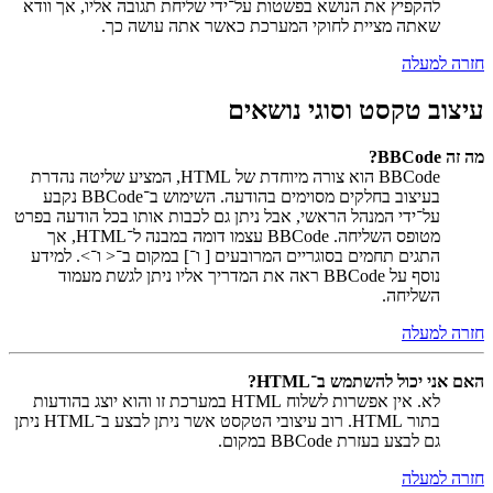
להקפיץ את הנושא בפשטות על־ידי שליחת תגובה אליו, אך וודא
שאתה מציית לחוקי המערכת כאשר אתה עושה כך.
חזרה למעלה
עיצוב טקסט וסוגי נושאים
מה זה BBCode?
BBCode הוא צורה מיוחדת של HTML, המציע שליטה נהדרת
בעיצוב בחלקים מסוימים בהודעה. השימוש ב־BBCode נקבע
על־ידי המנהל הראשי, אבל ניתן גם לכבות אותו בכל הודעה בפרט
מטופס השליחה. BBCode עצמו דומה במבנה ל־HTML, אך
התגים תחמים בסוגריים המרובעים [ ו־] במקום ב־< ו־>. למידע
נוסף על BBCode ראה את המדריך אליו ניתן לגשת מעמוד
השליחה.
חזרה למעלה
האם אני יכול להשתמש ב־HTML?
לא. אין אפשרות לשלוח HTML במערכת זו והוא יוצג בהודעות
בתור HTML. רוב עיצובי הטקסט אשר ניתן לבצע ב־HTML ניתן
גם לבצע בעזרת BBCode במקום.
חזרה למעלה