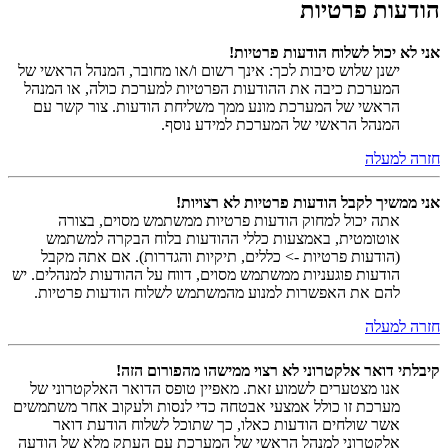
הודעות פרטיות
אני לא יכול לשלוח הודעות פרטיות!
ישנן שלוש סיבות לכך: אינך רשום ו/או מחובר, המנהל הראשי של
המערכת כיבה את ההודעות הפרטיות למערכת כולה, או המנהל
הראשי של המערכת מונע ממך משליחת הודעות. צור קשר עם
המנהל הראשי של המערכת למידע נוסף.
חזרה למעלה
אני ממשיך לקבל הודעות פרטיות לא רצויות!
אתה יכול למחוק הודעות פרטיות ממשתמש מסוים, בצורה
אוטומטית, באמצעות כללי ההודעות בלוח הבקרה למשתמש
(הודעות פרטיות -> כללים, תיקיות והגדרות). אם אתה מקבל
הודעות פוגעניות ממשתמש מסוים, דווח על ההודעות למנהלים. יש
להם את האפשרות למנוע מהמשתמש לשלוח הודעות פרטיות.
חזרה למעלה
קיבלתי דואר אלקטרוני לא רצוי ממישהו מהפורום הזה!
אנו מצטערים לשמוע זאת. מאפיין טופס הדואר האלקטרוני של
מערכת זו כולל אמצעי אבטחה כדי לנסות ולעקוב אחר משתמשים
אשר שולחים הודעות כאלו, כך שתוכל לשלוח הודעת דואר
אלקטרוני למנהל הראשי של המערכת עם העתק מלא של הודעה