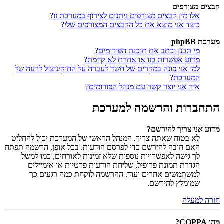
קבצים מצורפים
אלו מין קבצים מצורפים ניתנים לצירוף במערכת זו?
כיצד אני מוצא את כל הקבצים המצורפים שלי?
מערכת phpBB
מי תכנן וכתב את תוכנת הפורומים?
מדוע אפשרות כזו או אחרת לא קיימת?
למי אני פונה במקרים של חשד לעברה על החוק/ניצול לרעה של
המערכת?
איך אני יוצר קשר עם מנהל הפורומים?
התחברות והרשמה למערכת
מדוע אני צריך להירשם?
לא בטוח שאתה צריך. המנהל הראשי של המערכת יכול להחליט
האם חובה להירשם כדי לפרסם הודעות. בכל אופן, הרשמה תפתח
לך גישה לאפשרויות נוספות שלא זמינות לאורחים, כמו למשל
הגדרת תמונת פרופיל, שליחת הודעות פרטיות או אימיילים
למשתמשים אחרים ועוד. ההרשמה לוקחת כמה רגעים כך
שמומלץ להירשם.
חזרה למעלה
מהו COPPA?