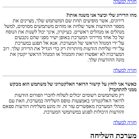
חזרה למעלה
מהו הדירוג שלי וכיצד אני משנה אותו?
דירוגים, אשר מופיעים תחת שם המשתמש שלך, מציינים את
מספר ההודעות אשר שלחת או מזהים משתמשים מסוימים, למשל
מנהלים או מנהלים ראשיים. כעיקרון, אינך יכול לשנות את הנוסח
של כל אחד מדירוגי המערכת באופן ישיר מפני שהם נקבעים
על־ידי המנהל הראשי של המערכת. אנא אל תפגע במערכת
על־ידי שליחת הודעות מיותרות רק כדי הגדיל את הדירוג שלך. רוב
המערכות לא יאפשרו זאת והמנהל או המנהל הראשי יקטין את
מונה ההודעות שלך.
חזרה למעלה
כאשר אני לוחץ על קישור הדואר האלקטרוני של משתמש הוא מבקש
ממני להתחבר?
רק משתמשים רשומים יכולים לשלוח לחברי הפורום הודעות
לדואר האלקטרוני באמצעות טופס השליחה במערכת, וזאת עם
מנהלי המערכת מאפשרים עזר זה. זה מונע משליחת הודעות ספאם
והודעות היכולות לפגוע במשתמשי המערכת.
חזרה למעלה
מערכת השליחה