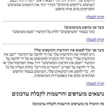
החיפוש שלך החזיק יותר מדי תוצאות אשר השרת יכול לבצע.
השתמש ב“חיפוש מתקדם” והגדר יותר את התנאים שבשימוש
והפורומים בהם אתה מחפש.
חזרה למעלה
כיצד אני מחפש משתמשים?
בקר בעמוד “משתמשים” ולחץ על הקישור “מצא משתמש”
חזרה למעלה
כיצד אני יכול למצוא את ההודעות והנושאים שלי?
ניתן לאחזר את ההודעות שלך על-ידי לחיצה על הקישור "הצג את
ההודעות שלך" בתוך לוח הבקרה למשתמש או על ידי לחיצה על
הקישור "חפש את הודעות המשתמש" דרך עמוד הפרופיל שלך או
על ידי לחיצה על תפריט "קישורים מהירים" בחלק העליון של כל
דף. כדי לחפש את הנושאים שלך, השתמש בעמוד החיפוש
המתקדם ומלא את האפשרויות המתאימות.
חזרה למעלה
נושאים מועדפים והרשמות לקבלת עדכונים
מה ההבדל בין מועדפים והרשמות לקבלת עדכונים?