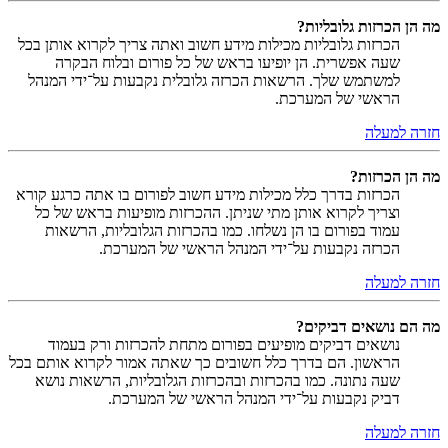
מה הן הכרזות גלובליות?
הכרזות גלובליות מכילות מידע חשוב ואתה צריך לקרוא אותן בכל
שעה אפשרית. הן יופיעו בראש של כל פורום ובלוח הבקרה
למשתמש שלך. הרשאות הכרזה גלובלית נקבעות על־ידי המנהל
הראשי של המערכת.
חזרה למעלה
מה הן הכרזות?
הכרזות בדרך כלל מכילות מידע חשוב לפורום בו אתה כרגע קורא
וצריך לקרוא אותן מתי שניתן. ההכרזות מופיעות בראש של כל
עמוד בפורום בו הן נשלחו. כמו בהכרזות הגלובליות, הרשאות
הכרזה נקבעות על־ידי המנהל הראשי של המערכת.
חזרה למעלה
מה הם נושאים דביקים?
נושאים דביקים מופיעים בפורום מתחת להכרזות ורק בעמוד
הראשון. הם בדרך כלל חשובים כך שאתה אמור לקרוא אותם בכל
שעה נתונה. כמו בהכרזות ובהכרזות הגלובליות, הרשאות נושא
דביק נקבעות על־ידי המנהל הראשי של המערכת.
חזרה למעלה