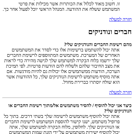
זו. חשוב מאוד לכלול את הכותרות אשר מכילות את פרטי
המשתמש ששלח את ההודעה. המנהל הראשי יוכל לפעול אחר כך.
חזרה למעלה
חברים ונודניקים
מהם רשימת החברים והנודניקים שלי?
אתה יכול להשתמש ברשימות אלו כדי לסדר את המשתמשים
האחרים של המערכת. משתמשים המתווספים לרשימת החברים
שלך ירשמו בלוח הבקרה למשתמש שלך לגישה מהירה כדי לראות
את מצב החיבור שלהם ולשלוח להם הודעות פרטיות. לפי תמיכת
הערכה, הודעות ממשתמשים אלו יכולות גם להיות מודגשות. אם
אתה מוסיף משתמש לרשימת הנודניקים שלך, כל ההודעות אשר
הוא שולח יוסתרו כברירת מחדל.
חזרה למעלה
כיצד אני יכול להוסיף / להסיר משתמשים אל/מתוך רשימת החברים או
הנודניקים שלי?
אתה יכול להוסיף משתמשים לרשימה שלך בשתי דרכים. בתוך כל
פרופיל משתמש, ישנו קישור להוספת המשתמש לרשימת החברים
או הנודניקים שלך. לחלופין, מלוח הבקרה למשתמש שלך, אתה
יכול להוסיף ישירות משתמשים על־ידי הזנת שמות המשתמשים