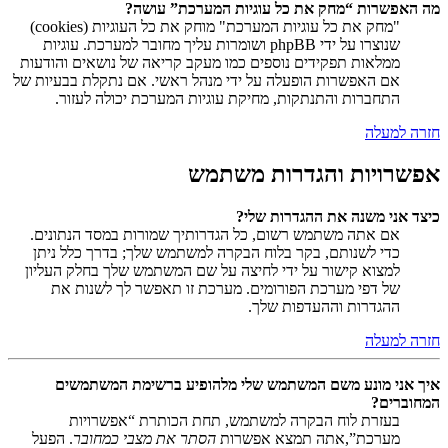
מה האפשרות “מחק את כל עוגיות המערכת” עושה?
"מחק את כל עוגיות המערכת" מוחק את כל העוגיות (cookies)
שנוצרו על ידי phpBB ושומרות עליך מחובר למערכת. עוגיות
ממלאות תפקידים נוספים כמו מעקב קריאה של נושאים והודעות
אם האפשרות הופעלה על ידי מנהל ראשי. אם נתקלת בבעיות של
התחברות והתנתקות, מחיקת עוגיות המערכת יכולה לעזור.
חזרה למעלה
אפשרויות והגדרות משתמש
כיצד אני משנה את ההגדרות שלי?
אם אתה משתמש רשום, כל הגדרותיך שמורות במסד הנתונים.
כדי לשנותם, בקר בלוח הבקרה למשתמש שלך; בדרך כלל ניתן
למצוא קישור על ידי לחיצה על שם המשתמש שלך בחלק העליון
של דפי מערכת הפורומים. מערכת זו תאפשר לך לשנות את
ההגדרות וההעדפות שלך.
חזרה למעלה
איך אני מונע משם המשתמש שלי מלהופיע ברשימת המשתמשים
המחוברים?
בעזרת לוח הבקרה למשתמש, תחת הכותרת “אפשרויות
מערכת”,אתה תמצא אפשרות
הסתר את מצבי כמחובר
. הפעל