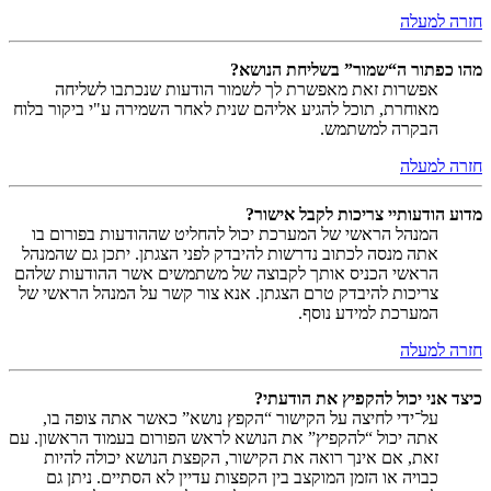
חזרה למעלה
מהו כפתור ה“שמור” בשליחת הנושא?
אפשרות זאת מאפשרת לך לשמור הודעות שנכתבו לשליחה
מאוחרת, תוכל להגיע אליהם שנית לאחר השמירה ע"י ביקור בלוח
הבקרה למשתמש.
חזרה למעלה
מדוע הודעותיי צריכות לקבל אישור?
המנהל הראשי של המערכת יכול להחליט שההודעות בפורום בו
אתה מנסה לכתוב נדרשות להיבדק לפני הצגתן. יתכן גם שהמנהל
הראשי הכניס אותך לקבוצה של משתמשים אשר ההודעות שלהם
צריכות להיבדק טרם הצגתן. אנא צור קשר על המנהל הראשי של
המערכת למידע נוסף.
חזרה למעלה
כיצד אני יכול להקפיץ את הודעתי?
על־ידי לחיצה על הקישור “הקפץ נושא” כאשר אתה צופה בו,
אתה יכול “להקפיץ” את הנושא לראש הפורום בעמוד הראשון. עם
זאת, אם אינך רואה את הקישור, הקפצת הנושא יכולה להיות
כבויה או הזמן המוקצב בין הקפצות עדיין לא הסתיים. ניתן גם