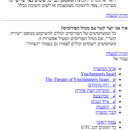
דואר אלקטרוני לקבוצת phpBB
לגבי כל שימוש בצד שלישי
של
מערכת זו, צפה לתשובה מצומצמת או לשום תשובה בכלל.
חזרה למעלה
איך אני יוצר קשר עם מנהל הפורומים?
כל המשתמשים של הפורומים יכולים להשתמש בטופס “יצירת
קשר”, אם מנהל הפורומים הפעיל אפשרות זו.
משתמשים רשומים יכולים לצפות גם בעמוד “הצוות”.
חזרה למעלה
עבור אל
אתר המועדון
YtseJammers Israel
↲ The Theatre of YtseJammers Israel
↲ רוק מתקדם
↲ מוסיקה קצת אחרת
↲ שמונצעס
↲ ציוד ונגנים
↲ הופעות
חברי מועדון
עמוד ראשי
כל הזמנים הם
UTC