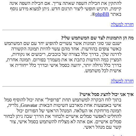
להתקין את חבילת השפה שאתה צריך. אם חבילת השפה אינה
קיימת, תרגיש חופשי ליצור תרגום חדש. ניתן למצוא מידע נוסף
באתר
phpBB
®.
חזרה למעלה
מה הן התמונות לצד שם המשתמש שלי?
ישנם שני סוגי תמונות אשר עשויים להופיע יחד עם שם המשתמש
כאשר צופים בהודעות. אחד מהם עשוי להיות תמונה הקשורה
לדרגה שלך, בדרך כלל בצורה של כוכבים, ריבועים או נקודות,
המציין כמה הודעות כתבת או את מעמדך בפורום. תמונה אחרת,
בדרך כלל גדולה יותר, ידועה כסמל אישי ובדרך כלל ייחודית או
אישית לכל משתמש.
חזרה למעלה
איך אני יכול להציג סמל אישי?
בתוך לוח הבקרה למשתמש תחת "פרופיל" אתה יכול להוסיף סמל
אישי באמצעות אחת מארבע השיטות הבאות: Gravatar, גלריה,
תמונה מרוחקת או העלאה. המנהל הראשי של הפורום יכול
להחליט לאפשר סמלים אישיים ולבחור את הדרך שבה ניתן לבחור
סמלים אישיים. אם אתה לא מצליח להשתמש בסמל אישי, צור
קשר עם מנהל ראשי.