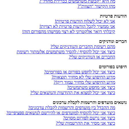
מה היא “קבוצת משתמשים כברירת מחדל”?
מהו הקישור “הצוות”?
הודעות פרטיות
אני לא יכול לשלוח הודעות פרטיות!
אני ממשיך לקבל הודעות פרטיות לא רצויות!
קיבלתי דואר אלקטרוני לא רצוי ממישהו מהפורום הזה!
חברים ונודניקים
מהם רשימת החברים והנודניקים שלי?
כיצד אני יכול להוסיף / להסיר משתמשים אל/מתוך רשימת
החברים או הנודניקים שלי?
חיפוש בפורומים
כיצד אני יכול לחפש בפורום או בפורומים?
מדוע החיפוש שלי לא מחזיר תוצאות?
מדוע החיפוש שלי מחזיר עמוד ריק!?
כיצד אני מחפש משתמשים?
כיצד אני יכול למצוא את ההודעות והנושאים שלי?
נושאים מועדפים והרשמות לקבלת עדכונים
מה ההבדל בין מועדפים והרשמות לקבלת עדכונים?
כיצד אני יכול להוסיף למועדפים או להירשם לנושאים ספציפיים?
כיצד אני נרשם לפורום מסוים?
כיצד אני מסיר את ההרשמות שלי?