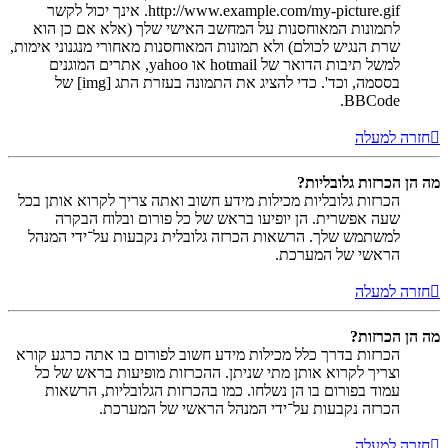
http://www.example.com/my-picture.gif. אינך יכול לקשר
לתמונות המאוחסנות על המחשב האישי שלך (אלא אם כן הוא
שרת הנגיש לכולם) ולא תמונות המאוחסנות מאחורי מנגנוני אימות,
למשל תיבות הדואר של hotmail או yahoo, אתרים המוגנים
בססמה, וכד'. כדי להציג את התמונה בעזרת התג [img] של
BBCode.
חזרה למעלה
מה הן הכרזות גלובליות?
הכרזות גלובליות מכילות מידע חשוב ואתה צריך לקרוא אותן בכל
שעה אפשרית. הן יופיעו בראש של כל פורום ובלוח הבקרה
למשתמש שלך. הרשאות הכרזה גלובלית נקבעות על־ידי המנהל
הראשי של המערכת.
חזרה למעלה
מה הן הכרזות?
הכרזות בדרך כלל מכילות מידע חשוב לפורום בו אתה כרגע קורא
וצריך לקרוא אותן מתי שניתן. ההכרזות מופיעות בראש של כל
עמוד בפורום בו הן נשלחו. כמו בהכרזות הגלובליות, הרשאות
הכרזה נקבעות על־ידי המנהל הראשי של המערכת.
חזרה למעלה