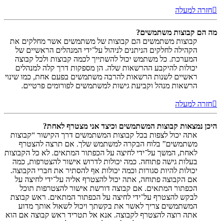
חזרה למעלה
מה הם קבוצות משתמשים?
קבוצות משתמשים הם קבוצות של משתמשים אשר מחלקים את
הקהילה לחלקים הניתנים לניהול על־ידי המנהלים הראשיים של
המערכת. כל משתמש יכול להשתייך לכמה קבוצות ולכל קבוצה
יכולות להיקבע ההרשאות שלה. הן מספקות דרך קלה למנהלים
ראשיים לשנות הרשאות להרבה משתמשים בפעם אחת, כמו שינוי
הרשאות מנהל וקביעת גישות למשתמשים לפורומים פרטיים.
חזרה למעלה
היכן נמצאות קבוצות המשתמשים וכיצד אני מצטרף לאחת?
אתה יכול לצפות בכל קבוצות המשתמשים דרך הקישור “קבוצות
משתמשים” בלוח הבקרה למשתמש שלך. אם תרצה להצטרף
לאחת, המשך על־ידי לחיצה על הכפתור המתאים. לא כל הקבוצות
בעלות גישה פתוחה. כמה יכולות לדרוש אישור להצטרפות, כמה
יכולות להיות סגורות וכמה יכולות אף להסתיר את חברי הקבוצה.
אם הקבוצה פתוחה, אתה יכול להצטרף אליה על־ידי לחיצה על
הכפתור המתאים. אם קבוצה דורשת אישור להצטרפות תוכל
לבקש להצטרף על־ידי לחיצה על הכפתור המתאים. ראש קבוצת
המשתמשים צריך לאשר את בקשתך ויכול לשאול אותך מדוע
אתה רוצה להצטרף לקבוצה. אנא אל תטריד ראש קבוצה אם הוא