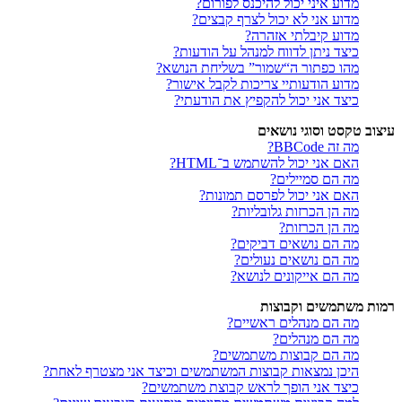
מדוע איני יכול להיכנס לפורום?
מדוע אני לא יכול לצרף קבצים?
מדוע קיבלתי אזהרה?
כיצד ניתן לדווח למנהל על הודעות?
מהו כפתור ה“שמור” בשליחת הנושא?
מדוע הודעותיי צריכות לקבל אישור?
כיצד אני יכול להקפיץ את הודעתי?
עיצוב טקסט וסוגי נושאים
מה זה BBCode?
האם אני יכול להשתמש ב־HTML?
מה הם סמיילים?
האם אני יכול לפרסם תמונות?
מה הן הכרזות גלובליות?
מה הן הכרזות?
מה הם נושאים דביקים?
מה הם נושאים נעולים?
מה הם אייקונים לנושא?
רמות משתמשים וקבוצות
מה הם מנהלים ראשיים?
מה הם מנהלים?
מה הם קבוצות משתמשים?
היכן נמצאות קבוצות המשתמשים וכיצד אני מצטרף לאחת?
כיצד אני הופך לראש קבוצת משתמשים?