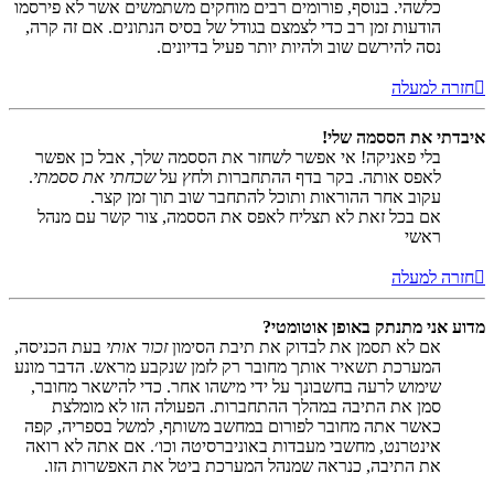
כלשהי. בנוסף, פורומים רבים מוחקים משתמשים אשר לא פירסמו
הודעות זמן רב כדי לצמצם בגודל של בסיס הנתונים. אם זה קרה,
נסה להירשם שוב ולהיות יותר פעיל בדיונים.
חזרה למעלה
איבדתי את הססמה שלי!
בלי פאניקה! אי אפשר לשחזר את הססמה שלך, אבל כן אפשר
לאפס אותה. בקר בדף ההתחברות ולחץ על
שכחתי את ססמתי
.
עקוב אחר ההוראות ותוכל להתחבר שוב תוך זמן קצר.
אם בכל זאת לא תצליח לאפס את הססמה, צור קשר עם מנהל
ראשי
חזרה למעלה
מדוע אני מתנתק באופן אוטומטי?
אם לא תסמן את לבדוק את תיבת הסימון
זכור אותי
בעת הכניסה,
המערכת תשאיר אותך מחובר רק לזמן שנקבע מראש. הדבר מונע
שימוש לרעה בחשבונך על ידי מישהו אחר. כדי להישאר מחובר,
סמן את התיבה במהלך ההתחברות. הפעולה הזו לא מומלצת
כאשר אתה מחובר לפורום במחשב משותף, למשל בספריה, קפה
אינטרנט, מחשבי מעבדות באוניברסיטה וכו׳. אם אתה לא רואה
את התיבה, כנראה שמנהל המערכת ביטל את האפשרות הזו.