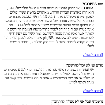
מהו COPPA?
COPPA, או החוק לפרטיות והגנה המקוונת של הילד של 1998,
הוא חוק בארצות הברית הדורש מאתרים ברשת אשר יכולים
לאסוף מידע מקטינים מתחת לגיל 13 לדרוש הסכמה מההורים
בכתב או כל שיטה אחרת של אישור מאפוטרופוס חוקי, המאפשר
את איסוף פרטי הזיהוי האישיים מקטין מתחת לגיל 14 13. אם
אינך בטוח אם חוק זה חל לגביך בתור מישהו המנסה להירשם או
לאתר אשר אליו אתה מנסה להירשם, צור קשר עם יועץ חוקי
להתיעצות. שים לב שקבוצת phpBB אינה יכולה לספק יעוץ חוקי
ואינה נקודה ליצירת קשר לענייני חוק מכל סוג, ובפרט הרשום
להלן.
חזרה למעלה
מדוע אני לא יכול להרשם?
יש אפשרות שמנהל ראשי סגר את ההרשמה כדי למנוע ממבקרים
חדשים להירשם. לחילופין ייתכן שמנהל ראשי חסם את כתובת ה-
IP שלך או את שם המשתמש שאתה מנסה לרשום. צור קשר עם
מנהל ראשי לסיוע.
חזרה למעלה
נרשמתי אבל אני לא מצליח להתחבר!