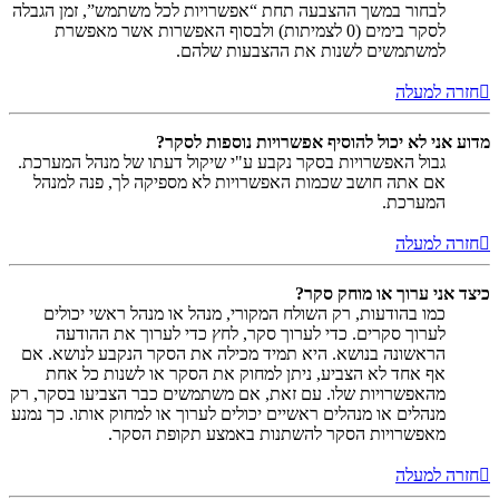
לבחור במשך ההצבעה תחת “אפשרויות לכל משתמש”, זמן הגבלה
לסקר בימים (0 לצמיתות) ולבסוף האפשרות אשר מאפשרת
למשתמשים לשנות את ההצבעות שלהם.
חזרה למעלה
מדוע אני לא יכול להוסיף אפשרויות נוספות לסקר?
גבול האפשרויות בסקר נקבע ע"י שיקול דעתו של מנהל המערכת.
אם אתה חושב שכמות האפשרויות לא מספיקה לך, פנה למנהל
המערכת.
חזרה למעלה
כיצד אני ערוך או מוחק סקר?
כמו בהודעות, רק השולח המקורי, מנהל או מנהל ראשי יכולים
לערוך סקרים. כדי לערוך סקר, לחץ כדי לערוך את ההודעה
הראשונה בנושא. היא תמיד מכילה את הסקר הנקבע לנושא. אם
אף אחד לא הצביע, ניתן למחוק את הסקר או לשנות כל אחת
מהאפשרויות שלו. עם זאת, אם משתמשים כבר הצביעו בסקר, רק
מנהלים או מנהלים ראשיים יכולים לערוך או למחוק אותו. כך נמנע
מאפשרויות הסקר להשתנות באמצע תקופת הסקר.
חזרה למעלה