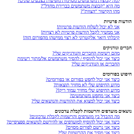
למה קבוצות משתמשים מסוימות מופיעות בצבעים שונים?
מה היא “קבוצת משתמשים כברירת מחדל”?
מהו הקישור “הצוות”?
הודעות פרטיות
אני לא יכול לשלוח הודעות פרטיות!
אני ממשיך לקבל הודעות פרטיות לא רצויות!
קיבלתי דואר אלקטרוני לא רצוי ממישהו מהפורום הזה!
חברים ונודניקים
מהם רשימת החברים והנודניקים שלי?
כיצד אני יכול להוסיף / להסיר משתמשים אל/מתוך רשימת
החברים או הנודניקים שלי?
חיפוש בפורומים
כיצד אני יכול לחפש בפורום או בפורומים?
מדוע החיפוש שלי לא מחזיר תוצאות?
מדוע החיפוש שלי מחזיר עמוד ריק!?
כיצד אני מחפש משתמשים?
כיצד אני יכול למצוא את ההודעות והנושאים שלי?
נושאים מועדפים והרשמות לקבלת עדכונים
מה ההבדל בין מועדפים והרשמות לקבלת עדכונים?
כיצד אני יכול להוסיף למועדפים או להירשם לנושאים ספציפיים?
כיצד אני נרשם לפורום מסוים?
כיצד אני מסיר את ההרשמות שלי?