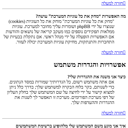
חזרה למעלה
מה האפשרות “מחק את כל עוגיות המערכת” עושה?
"מחק את כל עוגיות המערכת" מוחק את כל העוגיות (cookies)
שנוצרו על ידי phpBB ושומרות עליך מחובר למערכת. עוגיות
ממלאות תפקידים נוספים כמו מעקב קריאה של נושאים והודעות
אם האפשרות הופעלה על ידי מנהל ראשי. אם נתקלת בבעיות של
התחברות והתנתקות, מחיקת עוגיות המערכת יכולה לעזור.
חזרה למעלה
אפשרויות והגדרות משתמש
כיצד אני משנה את ההגדרות שלי?
אם אתה משתמש רשום, כל הגדרותיך שמורות במסד הנתונים.
כדי לשנותם, בקר בלוח הבקרה למשתמש שלך; בדרך כלל ניתן
למצוא קישור על ידי לחיצה על שם המשתמש שלך בחלק העליון
של דפי מערכת הפורומים. מערכת זו תאפשר לך לשנות את
ההגדרות וההעדפות שלך.
חזרה למעלה
איך אני מונע משם המשתמש שלי מלהופיע ברשימת המשתמשים