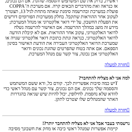
ראשית, בדוק את שם המשתמש והססמה שהזנת. אם הם נכונים,
אז כנראה ואת מהדברים הבאים קרה. אם מערכת ה־COPPA
פועלת במערכת ובהרשמה סימנת שאתה מתחת לגיל 13, תצטרך
לעקוב אחר ההוראות שתקבל. בחלק ממערכות הפורומים דורשים
את הפעלת החשבון, על ידי דואר אלקטרוני או מנהל המערכת;
מידע זה מוצג במהלך ההרשמה. אם האישור להרשמה נשלח
לדואר האלקטרוני, עקוב אחר ההוראות. אם לא קיבלת הודעה
לדואר האלקטרוני, כנראה ונתת כתובת דואר אלקטרוני שגויה או
שמערכת הדואר האלקטרוני העבירה את הודעת האישור בסינון
הספאם. אם אתה בטוח שהפרטים שהזנת נכונים ודואר
האלקטרוני אכן נכונה, צור קשר עם מנהל המערכת.
חזרה למעלה
למה אני לא מצליח להתחבר?
Tיש כמה סיבות אפשריות לכך. קודם כל, ודא ששם המשתמש
והססמה שלך נכונים. אם הם נכונים, צור קשר עם מנהל ראשי כדי
לוודא שלא נחסמת. לחילופין, יכול להיות שיש שגיאה בהגדרות
האתר שהמנהלים שלו יצטרכו לתקן.
חזרה למעלה
נרשמתי בעבר אבל אני לא מצליח להתחבר יותר?!
קיימת אפשרות שמנהל ראשי כיבה או מחק את חשבונך מסיבה