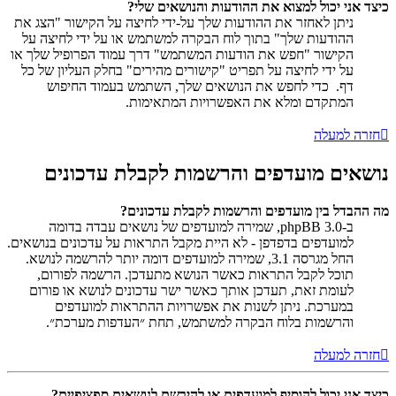
כיצד אני יכול למצוא את ההודעות והנושאים שלי?
ניתן לאחזר את ההודעות שלך על-ידי לחיצה על הקישור "הצג את
ההודעות שלך" בתוך לוח הבקרה למשתמש או על ידי לחיצה על
הקישור "חפש את הודעות המשתמש" דרך עמוד הפרופיל שלך או
על ידי לחיצה על תפריט "קישורים מהירים" בחלק העליון של כל
דף. כדי לחפש את הנושאים שלך, השתמש בעמוד החיפוש
המתקדם ומלא את האפשרויות המתאימות.
חזרה למעלה
נושאים מועדפים והרשמות לקבלת עדכונים
מה ההבדל בין מועדפים והרשמות לקבלת עדכונים?
ב-phpBB 3.0, שמירה למועדפים של נושאים עבדה בדומה
למועדפים בדפדפן - לא היית מקבל התראות על עדכונים בנושאים.
החל מגרסה 3.1, שמירה למועדפים דומה יותר להרשמה לנושא.
תוכל לקבל התראות כאשר הנושא מתעדכן. הרשמה לפורום,
לעומת זאת, תעדכן אותך כאשר ישר עדכונים לנושא או פורום
במערכת. ניתן לשנות את אפשרויות ההתראות למועדפים
והרשמות בלוח הבקרה למשתמש, תחת ״העדפות מערכת״.
חזרה למעלה
כיצד אני יכול להוסיף למועדפים או להירשם לנושאים ספציפיים?