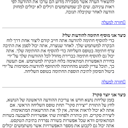
להשאיר הערה אשר מסבירה מדוע הם ערכו את ההודעה לפי
ראות עיניהם. שים לב שמשתמשים רגילים לא יכולים למחוק
הודעה לאחר שקיבלה תגובה.
חזרה למעלה
כיצד אני מוסיף חתימה להודעות שלי?
כדי להוסיף חתימה להודעה אתה חייב קודם ליצור אחת דרך לוח
הבקרה למשתמש שלך. לאחר שנוצרה, אתה יכול לסמן את התיבה
צרף חתימה
בטופס השליחה כדי להוסיף את החתימה שלך. אתה
יכול גם להוסיף חתימה כברירת מחדל לכל ההודעות שלך על־ידי
בחירת האפשרות המתאימה בלוח הבקרה למשתמש. אם תעשה
כך, תוכל עדיין למנוע מהחתימה להתווסף להודעות מסוימות על־ידי
ביטול הסימון לתיבת הוספת החתימה בטופס השליחה.
חזרה למעלה
כיצד אני יוצר סקר?
בזמן שליחת נושא חדש או עריכת ההודעה הראשונה של הנושא,
לחץ על התווית “יצירת סקר” תחת טופס השליחה הראשי. אם
אתה לא יכול לראות אותה, אין לך את ההרשאות המתאימות
ליצירת סקרים. הזן כותרת ולפחות שתי אפשרויות להצבעה בשדות
המתאימים וודא שכל אפשרות בשורה נפרדת בתיבת הטקסט.
אתה יכול גם לקבוע את מספר האפשרויות אשר משתמשים יכולים