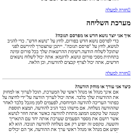
חזרה למעלה
מערכת השליחה
איך אני יוצר נושא חדש או מפרסם תגובה?
כדי לפרסם נושא חדש בפורום, לחץ על "נושא חדש". כדי להגיב
לנושא, לחץ על "פרסם תגובה". ייתכן שתצטרך להירשם לפני
שתוכל לשלוח הודעה.רשימת ההרשאות שלך בכל פורום זמינה
בתחתית מסכי פורום ונושא. לדוגמא: אתה יכול לשלוח נושאים
חדשים, אתה יכול לצרף קבצים להודעות, וכן הלאה.
חזרה למעלה
כיצד אני עורך או מוחק הודעה?
אם אינך מנהל או מנהל ראשי של המערכת, תוכל לערוך או למחוק
את ההודעות שלך בלבד. אתה יכול לערוך הודעה על־ידי לחיצה על
כפתור העריכה להודעה המיוחסת, לפעמים לזמן מוגבל בלבד לאחר
שההודעה נשלחה. אם מישהו כבר הגיב להודעה, תמצא תוספת
קטנה של טקסט המוצג מתחת להודעה כאשר אתה חוזר לנושא
אשר רושם את מספר הפעמים שערכת אותה יחד עם התאריך
והשעה. טקסט זה יופיע רק אם נשלחה להודעה תגובה. הוא לא
יופיע אם מנהל או מנהל ראשי ערך את ההודעה, אך הם יכולים