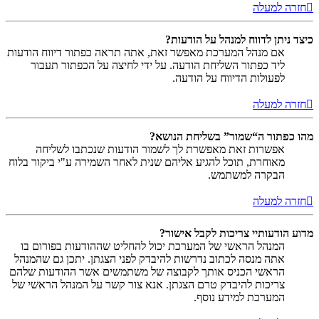
חזרה למעלה
כיצד ניתן לדווח למנהל על הודעות?
אם מנהל המערכת מאפשר זאת, אתה תראה כפתור דיווח הודעות
ליד כפתור השליחת הודעה. על ידי לחיצה על הכפתור תעבור
לפעולות הדיווח על הודעה.
חזרה למעלה
מהו כפתור ה“שמור” בשליחת הנושא?
אפשרות זאת מאפשרת לך לשמור הודעות שנכתבו לשליחה
מאוחרת, תוכל להגיע אליהם שנית לאחר השמירה ע"י ביקור בלוח
הבקרה למשתמש.
חזרה למעלה
מדוע הודעותיי צריכות לקבל אישור?
המנהל הראשי של המערכת יכול להחליט שההודעות בפורום בו
אתה מנסה לכתוב נדרשות להיבדק לפני הצגתן. יתכן גם שהמנהל
הראשי הכניס אותך לקבוצה של משתמשים אשר ההודעות שלהם
צריכות להיבדק טרם הצגתן. אנא צור קשר על המנהל הראשי של
המערכת למידע נוסף.