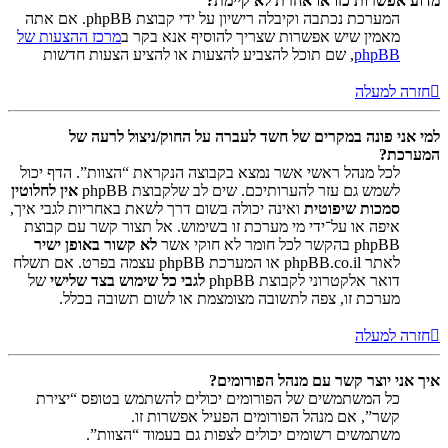
מדוע אפשרות כזו או אחרת לא קיימת?
המערכת נכתבה וקיבלה רישיון על ידי קבוצת phpBB. אם אתה
מאמין שיש אפשרות שצריך להוסיף אנא בקר ב
מרכז ההצעות של
phpBB
, שם תוכל להצביע להצעות או להציע הצעות חדשות
חזרה למעלה
למי אני פונה במקרים של חשד לעברה על החוק/ניצול לרעה של
המערכת?
לכל מנהל ראשי אשר נמצא בקבוצה הנקראת “הצוות”. הדף יכול
לשמש גם עזר להערותיכם. שים לב שלקבוצת phpBB
אין לחלוטין
סמכות שיפוטית
ואינה יכולה בשום דרך לשאת באחריות לגבי איך,
איפה או על־ידי מי מערכת זו בשימוש. אל תצור קשר עם קבוצת
phpBB בהקשר לכל חומר לא חוקי אשר
לא קשור באופן ישיר
לאתר phpBB.co.il או המערכת phpBB עצמה בפרט. אם תשלח
דואר אלקטרוני לקבוצת phpBB
לגבי כל שימוש בצד שלישי
של
מערכת זו, צפה לתשובה מצומצמת או לשום תשובה בכלל.
חזרה למעלה
איך אני יוצר קשר עם מנהל הפורומים?
כל המשתמשים של הפורומים יכולים להשתמש בטופס “יצירת
קשר”, אם מנהל הפורומים הפעיל אפשרות זו.
משתמשים רשומים יכולים לצפות גם בעמוד “הצוות”.