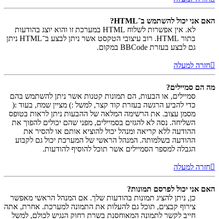
האם אני יכול להשתמש ב־HTML?
לא. אין אפשרות לשלוח HTML במערכת זו והוא יוצג בהודעות
בתור HTML. רוב עיצובי הטקסט אשר ניתן לבצע ב־HTML ניתן
גם לבצע בעזרת BBCode במקום.
חזרה למעלה
מה הם סמיילים?
סמיילים, או הבעות, הם תמונות קטנות אשר ניתן להשתמש בהם
כדי להביע הרגשה בעזרת קוד קצר, למשל :) מציין שמח, בעוד :(
מסמן עצוב. את הרשימה המלאה של ההבעות ניתן לראות בטופס
השליחה. נסה לא להגזים בסמיילים, מפני שהם יכולים להפוך את
ההודעה ללא קריאה ומנהל יכול להוציא אותם או להסיר את
ההודעה בשלמותה. המנהל הראשי של המערכת יכול גם לקבוע
הגבלה למספר הסמיילים אשר תוכל להוסיף להודעות.
חזרה למעלה
האם אני יכול לפרסם תמונות?
כן, ניתן להציג תמונות בהודעות שלך. אם המנהל הראשי מאפשר
צירוף קבצים, תוכל גם להעלות את התמונה למערכת. אחרת, אתה
חייב לקשר לתמונה המאוחסנת בשרת רחוק הנגיש לכולם, למשל