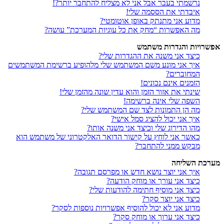
נרשמתי בעבר אבל אני לא מצליח להתחבר יותר?!
איבדתי את הססמה שלי!
מדוע אני מתנתק באופן אוטומטי?
מה האפשרות “מחק את כל עוגיות המערכת” עושה?
אפשרויות והגדרות משתמש
כיצד אני משנה את ההגדרות שלי?
איך אני מונע משם המשתמש שלי מלהופיע ברשימת המשתמשים
המחוברים?
הזמנים אינם נכונים!
שינתי את אזור הזמן והוא עדין שונה מהזמן שלי!
השפה שלי אינה ברשימה!
מה הן התמונות לצד שם המשתמש שלי?
איך אני יכול להציג סמל אישי?
מהו הדירוג שלי וכיצד אני משנה אותו?
כאשר אני לוחץ על קישור הדואר האלקטרוני של משתמש הוא
מבקש ממני להתחבר?
מערכת השליחה
איך אני יוצר נושא חדש או מפרסם תגובה?
כיצד אני עורך או מוחק הודעה?
כיצד אני מוסיף חתימה להודעות שלי?
כיצד אני יוצר סקר?
מדוע אני לא יכול להוסיף אפשרויות נוספות לסקר?
כיצד אני ערוך או מוחק סקר?