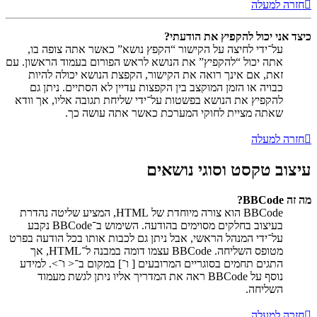
חזרה למעלה
כיצד אני יכול להקפיץ את הודעתי?
על־ידי לחיצה על הקישור “הקפץ נושא” כאשר אתה צופה בו,
אתה יכול “להקפיץ” את הנושא לראש הפורום בעמוד הראשון. עם
זאת, אם אינך רואה את הקישור, הקפצת הנושא יכולה להיות
כבויה או הזמן המוקצב בין הקפצות עדיין לא הסתיים. ניתן גם
להקפיץ את הנושא בפשטות על־ידי שליחת תגובה אליו, אך וודא
שאתה מציית לחוקי המערכת כאשר אתה עושה כך.
חזרה למעלה
עיצוב טקסט וסוגי נושאים
מה זה BBCode?
BBCode הוא צורה מיוחדת של HTML, המציע שליטה נהדרת
בעיצוב בחלקים מסוימים בהודעה. השימוש ב־BBCode נקבע
על־ידי המנהל הראשי, אבל ניתן גם לכבות אותו בכל הודעה בפרט
מטופס השליחה. BBCode עצמו דומה במבנה ל־HTML, אך
התגים תחמים בסוגריים המרובעים [ ו־] במקום ב־< ו־>. למידע
נוסף על BBCode ראה את המדריך אליו ניתן לגשת מעמוד
השליחה.
חזרה למעלה