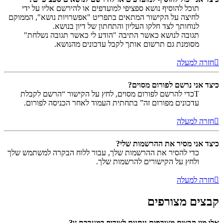
תוכל להוסיף נושא ספציפי למועדפים או להירשם אליו על ידי
לחיצה על הקישור המתאים בתפריט "אפשרויות נושא", הממוקם
לנוחותך לצד חלקו העליון והתחתון של דיון בנושא.
תגובה לנושא כאשר התיבה "הודע לי כאשר תגובה נשלחת"
מסומנת גם תרשום אותך לקבל עדכונים מהנושא.
חזרה למעלה
כיצד אני נרשם לפורום מסוים?
Tכדי להרשם לפורום מסוים, לחץ על הקישור “הרשם לקבלת
עדכונים מפורום זה” בתחתית העמוד לאחר הכניסה לפורום.
חזרה למעלה
כיצד אני מסיר את ההרשמות שלי?
כדי להסיר את ההרשמות שלך, עבור ללוח הבקרה למשתמש שלך
ולחץ על הקישורים להרשמות שלך.
חזרה למעלה
קבצים מצורפים
אלו מין קבצים מצורפים ניתנים לצירוף במערכת זו?