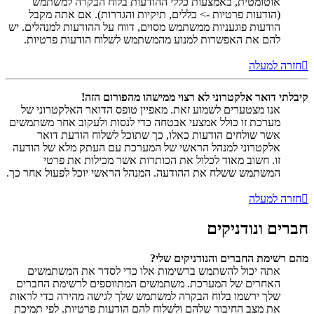
אוטומטית, באמצעות כללי ההודעות בלוח הבקרה למשתמש
(הודעות פרטיות -> כללים, תיקיות והגדרות). אם אתה מקבל
הודעות פוגעניות ממשתמש מסוים, דווח על ההודעות למנהלים. יש
להם את האפשרות למנוע מהמשתמש לשלוח הודעות פרטיות.
חזרה למעלה
קיבלתי דואר אלקטרוני לא רצוי ממישהו מהפורום הזה!
אנו מצטערים לשמוע זאת. מאפיין טופס הדואר האלקטרוני של
מערכת זו כולל אמצעי אבטחה כדי לנסות ולעקוב אחר משתמשים
אשר שולחים הודעות כאלו, כך שתוכל לשלוח הודעת דואר
אלקטרוני למנהל הראשי של המערכת עם העתק מלא של הודעה
זו. חשוב מאוד לכלול את הכותרות אשר מכילות את פרטי
המשתמש ששלח את ההודעה. המנהל הראשי יוכל לפעול אחר כך.
חזרה למעלה
חברים ונודניקים
מהם רשימת החברים והנודניקים שלי?
אתה יכול להשתמש ברשימות אלו כדי לסדר את המשתמשים
האחרים של המערכת. משתמשים המתווספים לרשימת החברים
שלך ירשמו בלוח הבקרה למשתמש שלך לגישה מהירה כדי לראות
את מצב החיבור שלהם ולשלוח להם הודעות פרטיות. לפי תמיכת