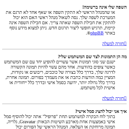
השפה שלי אינה ברשימה!
או שהמנהל הראשי לא התקין השפה או שאף אחד לא תרגם את
המערכת לשפה שלך. נסה לשאול מנהל ראשי האם הוא יכול
להתקין את חבילת השפה שאתה צריך. אם חבילת השפה אינה
קיימת, תרגיש חופשי ליצור תרגום חדש. ניתן למצוא מידע נוסף
באתר
phpBB
®.
חזרה למעלה
מה הן התמונות לצד שם המשתמש שלי?
ישנם שני סוגי תמונות אשר עשויים להופיע יחד עם שם המשתמש
כאשר צופים בהודעות. אחד מהם עשוי להיות תמונה הקשורה
לדרגה שלך, בדרך כלל בצורה של כוכבים, ריבועים או נקודות,
המציין כמה הודעות כתבת או את מעמדך בפורום. תמונה אחרת,
בדרך כלל גדולה יותר, ידועה כסמל אישי ובדרך כלל ייחודית או
אישית לכל משתמש.
חזרה למעלה
איך אני יכול להציג סמל אישי?
בתוך לוח הבקרה למשתמש תחת "פרופיל" אתה יכול להוסיף סמל
אישי באמצעות אחת מארבע השיטות הבאות: Gravatar, גלריה,
תמונה מרוחקת או העלאה. המנהל הראשי של הפורום יכול