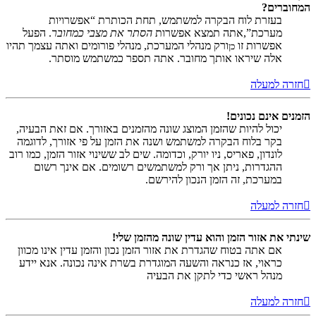
המחוברים?
בעזרת לוח הבקרה למשתמש, תחת הכותרת “אפשרויות
מערכת”,אתה תמצא אפשרות
הסתר את מצבי כמחובר
. הפעל
אפשרות זו
ורק מנהלי המערכת, מנהלי פורומים ואתה עצמך תהיו
כן
אלה שיראו אותך מחובר. אתה תספר כמשתמש מוסתר.
חזרה למעלה
הזמנים אינם נכונים!
יכול להיות שהזמן המוצג שונה מהזמנים באזורך. אם זאת הבעיה,
בקר בלוח הבקרה למשתמש ושנה את הזמן על פי אזורך, לדוגמה
לונדון, פאריס, ניו יורק, וכדומה. שים לב ששינוי אזור הזמן, כמו רוב
ההגדרות, ניתן אך ורק למשתמשים רשומים. אם אינך רשום
במערכת, זה הזמן הנכון להירשם.
חזרה למעלה
שינתי את אזור הזמן והוא עדין שונה מהזמן שלי!
אם אתה בטוח שהגדרת את אזור הזמן נכון והזמן עדין אינו מכוון
כראוי, אז כנראה והשעה המוגדרת בשרת אינה נכונה. אנא יידע
מנהל ראשי כדי לתקן את הבעיה
חזרה למעלה