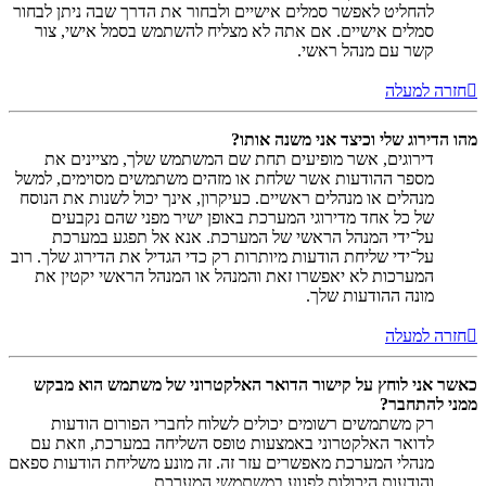
להחליט לאפשר סמלים אישיים ולבחור את הדרך שבה ניתן לבחור
סמלים אישיים. אם אתה לא מצליח להשתמש בסמל אישי, צור
קשר עם מנהל ראשי.
חזרה למעלה
מהו הדירוג שלי וכיצד אני משנה אותו?
דירוגים, אשר מופיעים תחת שם המשתמש שלך, מציינים את
מספר ההודעות אשר שלחת או מזהים משתמשים מסוימים, למשל
מנהלים או מנהלים ראשיים. כעיקרון, אינך יכול לשנות את הנוסח
של כל אחד מדירוגי המערכת באופן ישיר מפני שהם נקבעים
על־ידי המנהל הראשי של המערכת. אנא אל תפגע במערכת
על־ידי שליחת הודעות מיותרות רק כדי הגדיל את הדירוג שלך. רוב
המערכות לא יאפשרו זאת והמנהל או המנהל הראשי יקטין את
מונה ההודעות שלך.
חזרה למעלה
כאשר אני לוחץ על קישור הדואר האלקטרוני של משתמש הוא מבקש
ממני להתחבר?
רק משתמשים רשומים יכולים לשלוח לחברי הפורום הודעות
לדואר האלקטרוני באמצעות טופס השליחה במערכת, וזאת עם
מנהלי המערכת מאפשרים עזר זה. זה מונע משליחת הודעות ספאם
והודעות היכולות לפגוע במשתמשי המערכת.