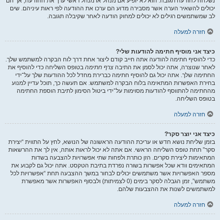
נשלחה להודעה תגובה. הוא לא יופיע אם מנהל או מנהל ראשי ערך את ההודעה, אך הם
יכולים להשאיר הערה אשר מסבירה מדוע הם ערכו את ההודעה לפי ראות עיניהם. שים
לב שמשתמשים רגילים לא יכולים למחוק הודעה לאחר שקיבלה תגובה.
חזרה למעלה
כיצד אני מוסיף חתימה להודעות שלי?
כדי להוסיף חתימה להודעה אתה חייב קודם ליצור אחת דרך לוח הבקרה למשתמש שלך.
לאחר שנוצרה, אתה יכול לסמן את התיבה
צרף חתימה
בטופס השליחה כדי להוסיף את
החתימה שלך. אתה יכול גם להוסיף חתימה כברירת מחדל לכל ההודעות שלך על־ידי
בחירת האפשרות המתאימה בלוח הבקרה למשתמש. אם תעשה כך, תוכל עדיין למנוע
מהחתימה להתווסף להודעות מסוימות על־ידי ביטול הסימון לתיבת הוספת החתימה
בטופס השליחה.
חזרה למעלה
כיצד אני יוצר סקר?
בזמן שליחת נושא חדש או עריכת ההודעה הראשונה של הנושא, לחץ על התווית “יצירת
סקר” תחת טופס השליחה הראשי. אם אתה לא יכול לראות אותה, אין לך את ההרשאות
המתאימות ליצירת סקרים. הזן כותרת ולפחות שתי אפשרויות להצבעה בשדות
המתאימים וודא שכל אפשרות בשורה נפרדת בתיבת הטקסט. אתה יכול גם לקבוע את
מספר האפשרויות אשר משתמשים יכולים לבחור במשך ההצבעה תחת “אפשרויות לכל
משתמש”, זמן הגבלה לסקר בימים (0 לצמיתות) ולבסוף האפשרות אשר מאפשרת
למשתמשים לשנות את ההצבעות שלהם.
חזרה למעלה