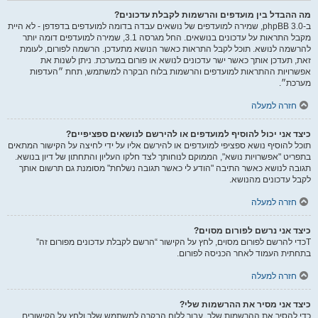
מה ההבדל בין מועדפים והרשמות לקבלת עדכונים?
ב-phpBB 3.0, שמירה למועדפים של נושאים עבדה בדומה למועדפים בדפדפן - לא היית
מקבל התראות על עדכונים בנושאים. החל מגרסה 3.1, שמירה למועדפים דומה יותר
להרשמה לנושא. תוכל לקבל התראות כאשר הנושא מתעדכן. הרשמה לפורום, לעומת
זאת, תעדכן אותך כאשר ישר עדכונים לנושא או פורום במערכת. ניתן לשנות את
אפשרויות ההתראות למועדפים והרשמות בלוח הבקרה למשתמש, תחת ״העדפות
מערכת״.
חזרה למעלה
כיצד אני יכול להוסיף למועדפים או להירשם לנושאים ספציפיים?
תוכל להוסיף נושא ספציפי למועדפים או להירשם אליו על ידי לחיצה על הקישור המתאים
בתפריט "אפשרויות נושא", הממוקם לנוחותך לצד חלקו העליון והתחתון של דיון בנושא.
תגובה לנושא כאשר התיבה "הודע לי כאשר תגובה נשלחת" מסומנת גם תרשום אותך
לקבל עדכונים מהנושא.
חזרה למעלה
כיצד אני נרשם לפורום מסוים?
Tכדי להרשם לפורום מסוים, לחץ על הקישור “הרשם לקבלת עדכונים מפורום זה”
בתחתית העמוד לאחר הכניסה לפורום.
חזרה למעלה
כיצד אני מסיר את ההרשמות שלי?
כדי להסיר את ההרשמות שלך, עבור ללוח הבקרה למשתמש שלך ולחץ על הקישורים