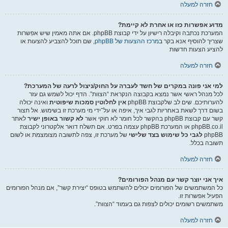
חזרה למעלה
מדוע אפשרות כזו או אחרת לא קיימת?
המערכת נכתבה וקיבלה רישיון על ידי קבוצת phpBB. אם אתה מאמין שיש אפשרות
שצריך להוסיף אנא בקר ב
מרכז ההצעות של phpBB
, שם תוכל להצביע להצעות או
להציע הצעות חדשות
חזרה למעלה
למי אני פונה במקרים של חשד לעברה על החוק/ניצול לרעה של המערכת?
לכל מנהל ראשי אשר נמצא בקבוצה הנקראת “הצוות”. הדף יכול לשמש גם עזר
להערותיכם. שים לב שלקבוצת phpBB
אין לחלוטין סמכות שיפוטית
ואינה יכולה
בשום דרך לשאת באחריות לגבי איך, איפה או על־ידי מי מערכת זו בשימוש. אל תצור
קשר עם קבוצת phpBB בהקשר לכל חומר לא חוקי אשר
לא קשור באופן ישיר
לאתר
phpBB.co.il או המערכת phpBB עצמה בפרט. אם תשלח דואר אלקטרוני לקבוצת
phpBB
לגבי כל שימוש בצד שלישי
של מערכת זו, צפה לתשובה מצומצמת או לשום
תשובה בכלל.
חזרה למעלה
איך אני יוצר קשר עם מנהל הפורומים?
כל המשתמשים של הפורומים יכולים להשתמש בטופס “יצירת קשר”, אם מנהל הפורומים
הפעיל אפשרות זו.
משתמשים רשומים יכולים לצפות גם בעמוד “הצוות”.
חזרה למעלה