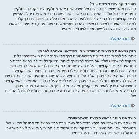
מה הם קבוצות משתמשים?
קבוצות משתמשים הם קבוצות של משתמשים אשר מחלקים את הקהילה לחלקים
הניתנים לניהול על־ידי המנהלים הראשיים של המערכת. כל משתמש יכול להשתייך
לכמה קבוצות ולכל קבוצה יכולות להיקבע ההרשאות שלה. הן מספקות דרך קלה
למנהלים ראשיים לשנות הרשאות להרבה משתמשים בפעם אחת, כמו שינוי הרשאות
מנהל וקביעת גישות למשתמשים לפורומים פרטיים.
חזרה למעלה
היכן נמצאות קבוצות המשתמשים וכיצד אני מצטרף לאחת?
אתה יכול לצפות בכל קבוצות המשתמשים דרך הקישור “קבוצות משתמשים” בלוח
הבקרה למשתמש שלך. אם תרצה להצטרף לאחת, המשך על־ידי לחיצה על הכפתור
המתאים. לא כל הקבוצות בעלות גישה פתוחה. כמה יכולות לדרוש אישור להצטרפות,
כמה יכולות להיות סגורות וכמה יכולות אף להסתיר את חברי הקבוצה. אם הקבוצה
פתוחה, אתה יכול להצטרף אליה על־ידי לחיצה על הכפתור המתאים. אם קבוצה דורשת
אישור להצטרפות תוכל לבקש להצטרף על־ידי לחיצה על הכפתור המתאים. ראש קבוצת
המשתמשים צריך לאשר את בקשתך ויכול לשאול אותך מדוע אתה רוצה להצטרף
לקבוצה. אנא אל תטריד ראש קבוצה אם הוא דחה את בקשתך. יכולות להיות לו הסיבות
שלו.
חזרה למעלה
כיצד אני הופך לראש קבוצת משתמשים?
ראש קבוצת משתמשים נקבע בדרך כלל בעת יצירת הקבוצה על־ידי המנהל הראשי של
המערכת. אם אתה מעוניין ביצירת קבוצת משתמשים, אתה צריך ראשית ליצור קשר עם
המנהל הראשי. נסה שליחת הודעה פרטית.