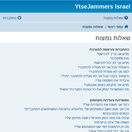
YtseJammers Israel
שאלות נפוצות
התחברות
עמוד ראשי
שאלות נפוצות
שאלות נפוצות
התחברות והרשמה למערכת
מדוע אני צריך להירשם?
מהו COPPA?
מדוע אני לא יכול להרשם?
נרשמתי אבל אני לא מצליח להתחבר!
למה אני לא מצליח להתחבר?
נרשמתי בעבר אבל אני לא מצליח להתחבר יותר?!
איבדתי את הססמה שלי!
מדוע אני מתנתק באופן אוטומטי?
מה האפשרות “מחק את כל עוגיות המערכת” עושה?
אפשרויות והגדרות משתמש
כיצד אני משנה את ההגדרות שלי?
איך אני מונע משם המשתמש שלי מלהופיע ברשימת המשתמשים המחוברים?
הזמנים אינם נכונים!
שינתי את אזור הזמן והוא עדין שונה מהזמן שלי!
השפה שלי אינה ברשימה!
מה הן התמונות לצד שם המשתמש שלי?
איך אני יכול להציג סמל אישי?