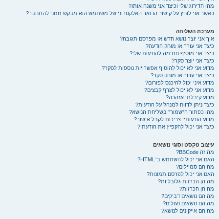
מהו הדירוג שלי וכיצד אני משנה אותו?
כאשר אני לוחץ על קישור הדואר האלקטרוני של משתמש הוא מבקש ממני להתחבר?
מערכת השליחה
איך אני יוצר נושא חדש או מפרסם תגובה?
כיצד אני עורך או מוחק הודעה?
כיצד אני מוסיף חתימה להודעות שלי?
כיצד אני יוצר סקר?
מדוע אני לא יכול להוסיף אפשרויות נוספות לסקר?
כיצד אני ערוך או מוחק סקר?
מדוע איני יכול להיכנס לפורום?
מדוע אני לא יכול לצרף קבצים?
מדוע קיבלתי אזהרה?
כיצד ניתן לדווח למנהל על הודעות?
מהו כפתור ה“שמור” בשליחת הנושא?
מדוע הודעותיי צריכות לקבל אישור?
כיצד אני יכול להקפיץ את הודעתי?
עיצוב טקסט וסוגי נושאים
מה זה BBCode?
האם אני יכול להשתמש ב־HTML?
מה הם סמיילים?
האם אני יכול לפרסם תמונות?
מה הן הכרזות גלובליות?
מה הן הכרזות?
מה הם נושאים דביקים?
מה הם נושאים נעולים?
מה הם אייקונים לנושא?