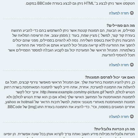
הטקסט אשר ניתן לבצע ב־HTML ניתן גם לבצע בעזרת BBCode במקום.
חזרה למעלה
מה הם סמיילים?
סמיילים, או הבעות, הם תמונות קטנות אשר ניתן להשתמש בהם כדי להביע הרגשה
בעזרת קוד קצר, למשל :) מציין שמח, בעוד :( מסמן עצוב. את הרשימה המלאה של
ההבעות ניתן לראות בטופס השליחה. נסה לא להגזים בסמיילים, מפני שהם יכולים
להפוך את ההודעה ללא קריאה ומנהל יכול להוציא אותם או להסיר את ההודעה
בשלמותה. המנהל הראשי של המערכת יכול גם לקבוע הגבלה למספר הסמיילים אשר
תוכל להוסיף להודעות.
חזרה למעלה
האם אני יכול לפרסם תמונות?
כן, ניתן להציג תמונות בהודעות שלך. אם המנהל הראשי מאפשר צירוף קבצים, תוכל גם
להעלות את התמונה למערכת. אחרת, אתה חייב לקשר לתמונה המאוחסנת בשרת רחוק
הנגיש לכולם, למשל http://www.example.com/my-picture.gif. אינך יכול לקשר
לתמונות המאוחסנות על המחשב האישי שלך (אלא אם כן הוא שרת הנגיש לכולם) ולא
תמונות המאוחסנות מאחורי מנגנוני אימות, למשל תיבות הדואר של hotmail או yahoo,
אתרים המוגנים בססמה, וכד'. כדי להציג את התמונה בעזרת התג [img] של BBCode.
חזרה למעלה
מה הן הכרזות גלובליות?
הכרזות גלובליות מכילות מידע חשוב ואתה צריך לקרוא אותן בכל שעה אפשרית. הן יופיעו