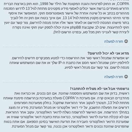
COPPA, או החוק לפרטיות והגנה המקוונת של הילד של 1998, הוא חוק בארצות הברית
הדורש מאתרים ברשת אשר יכולים לאסוף מידע מקטינים מתחת לגיל 13 לדרוש הסכמה
מההורים בכתב או כל שיטה אחרת של אישור מאפוטרופוס חוקי, המאפשר את איסוף
פרטי הזיהוי האישיים מקטין מתחת לגיל 14 13. אם אינך בטוח אם חוק זה חל לגביך
בתור מישהו המנסה להירשם או לאתר אשר אליו אתה מנסה להירשם, צור קשר עם יועץ
חוקי להתיעצות. שים לב שקבוצת phpBB אינה יכולה לספק יעוץ חוקי ואינה נקודה
ליצירת קשר לענייני חוק מכל סוג, ובפרט הרשום להלן.
חזרה למעלה
מדוע אני לא יכול להרשם?
יש אפשרות שמנהל ראשי סגר את ההרשמה כדי למנוע ממבקרים חדשים להירשם.
לחילופין ייתכן שמנהל ראשי חסם את כתובת ה-IP שלך או את שם המשתמש שאתה
מנסה לרשום. צור קשר עם מנהל ראשי לסיוע.
חזרה למעלה
נרשמתי אבל אני לא מצליח להתחבר!
ראשית, בדוק את שם המשתמש והססמה שהזנת. אם הם נכונים, אז כנראה ואת
מהדברים הבאים קרה. אם מערכת ה־COPPA פועלת במערכת ובהרשמה סימנת שאתה
מתחת לגיל 13, תצטרך לעקוב אחר ההוראות שתקבל. בחלק ממערכות הפורומים
דורשים את הפעלת החשבון, על ידי דואר אלקטרוני או מנהל המערכת; מידע זה מוצג
במהלך ההרשמה. אם האישור להרשמה נשלח לדואר האלקטרוני, עקוב אחר ההוראות.
אם לא קיבלת הודעה לדואר האלקטרוני, כנראה ונתת כתובת דואר אלקטרוני שגויה או
שמערכת הדואר האלקטרוני העבירה את הודעת האישור בסינון הספאם. אם אתה בטוח
שהפרטים שהזנת נכונים ודואר האלקטרוני אכן נכונה, צור קשר עם מנהל המערכת.