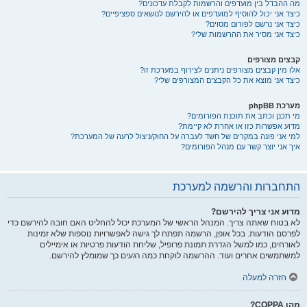
מה ההבדל בין מועדפים והרשמות לקבלת עדכונים?
כיצד אני יכול להוסיף למועדפים או להירשם לנושאים ספציפיים?
כיצד אני נרשם לפורום מסוים?
כיצד אני מסיר את ההרשמות שלי?
קבצים מצורפים
אלו מין קבצים מצורפים ניתנים לצירוף במערכת זו?
כיצד אני מוצא את כל הקבצים המצורפים שלי?
מערכת phpBB
מי תכנן וכתב את תוכנת הפורומים?
מדוע אפשרות כזו או אחרת לא קיימת?
למי אני פונה במקרים של חשד לעברה על החוק/ניצול לרעה של המערכת?
איך אני יוצר קשר עם מנהל הפורומים?
התחברות והרשמה למערכת
מדוע אני צריך להירשם?
לא בטוח שאתה צריך. המנהל הראשי של המערכת יכול להחליט האם חובה להירשם כדי
לפרסם הודעות. בכל אופן, הרשמה תפתח לך גישה לאפשרויות נוספות שלא זמינות
לאורחים, כמו למשל הגדרת תמונת פרופיל, שליחת הודעות פרטיות או אימיילים
למשתמשים אחרים ועוד. ההרשמה לוקחת כמה רגעים כך שמומלץ להירשם.
חזרה למעלה
מהו COPPA?