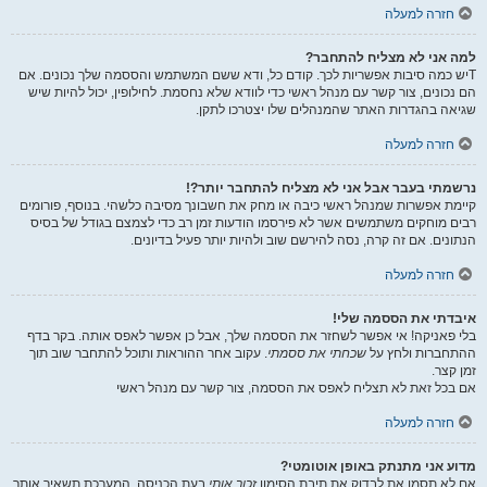
חזרה למעלה
למה אני לא מצליח להתחבר?
Tיש כמה סיבות אפשריות לכך. קודם כל, ודא ששם המשתמש והססמה שלך נכונים. אם
הם נכונים, צור קשר עם מנהל ראשי כדי לוודא שלא נחסמת. לחילופין, יכול להיות שיש
שגיאה בהגדרות האתר שהמנהלים שלו יצטרכו לתקן.
חזרה למעלה
נרשמתי בעבר אבל אני לא מצליח להתחבר יותר?!
קיימת אפשרות שמנהל ראשי כיבה או מחק את חשבונך מסיבה כלשהי. בנוסף, פורומים
רבים מוחקים משתמשים אשר לא פירסמו הודעות זמן רב כדי לצמצם בגודל של בסיס
הנתונים. אם זה קרה, נסה להירשם שוב ולהיות יותר פעיל בדיונים.
חזרה למעלה
איבדתי את הססמה שלי!
בלי פאניקה! אי אפשר לשחזר את הססמה שלך, אבל כן אפשר לאפס אותה. בקר בדף
ההתחברות ולחץ על
שכחתי את ססמתי
. עקוב אחר ההוראות ותוכל להתחבר שוב תוך
זמן קצר.
אם בכל זאת לא תצליח לאפס את הססמה, צור קשר עם מנהל ראשי
חזרה למעלה
מדוע אני מתנתק באופן אוטומטי?
אם לא תסמן את לבדוק את תיבת הסימון
זכור אותי
בעת הכניסה, המערכת תשאיר אותך