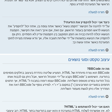
משתמשים אשר ההודעות שלהם צריכות להיבדק טרם הצגתן. אנא צור קשר על המנהל
הראשי של המערכת למידע נוסף.
חזרה למעלה
כיצד אני יכול להקפיץ את הודעתי?
על־ידי לחיצה על הקישור “הקפץ נושא” כאשר אתה צופה בו, אתה יכול “להקפיץ” את
הנושא לראש הפורום בעמוד הראשון. עם זאת, אם אינך רואה את הקישור, הקפצת
הנושא יכולה להיות כבויה או הזמן המוקצב בין הקפצות עדיין לא הסתיים. ניתן גם
להקפיץ את הנושא בפשטות על־ידי שליחת תגובה אליו, אך וודא שאתה מציית לחוקי
המערכת כאשר אתה עושה כך.
חזרה למעלה
עיצוב טקסט וסוגי נושאים
מה זה BBCode?
BBCode הוא צורה מיוחדת של HTML, המציע שליטה נהדרת בעיצוב בחלקים מסוימים
בהודעה. השימוש ב־BBCode נקבע על־ידי המנהל הראשי, אבל ניתן גם לכבות אותו
בכל הודעה בפרט מטופס השליחה. BBCode עצמו דומה במבנה ל־HTML, אך התגים
תחמים בסוגריים המרובעים [ ו־] במקום ב־< ו־>. למידע נוסף על BBCode ראה את
המדריך אליו ניתן לגשת מעמוד השליחה.
חזרה למעלה
האם אני יכול להשתמש ב־HTML?
לא. אין אפשרות לשלוח HTML במערכת זו והוא יוצג בהודעות בתור HTML. רוב עיצובי