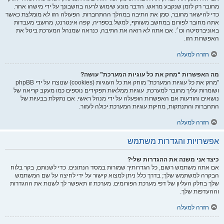
מחובר רק לזמן שנקבע מראש. הדבר מונע שימוש לרעה בחשבונך על ידי מישהו אחר.
כדי להישאר מחובר, סמן את התיבה במהלך ההתחברות. הפעולה הזו לא מומלצת כאשר
אתה מחובר לפורום במחשב משותף, למשל בספריה, קפה אינטרנט, מחשבי מעבדות
באוניברסיטה וכו׳. אם אתה לא רואה את התיבה, כנראה שמנהל המערכת ביטל את
האפשרות הזו.
חזרה למעלה
מה האפשרות “מחק את כל עוגיות המערכת” עושה?
"מחק את כל עוגיות המערכת" מוחק את כל העוגיות (cookies) שנוצרו על ידי phpBB
ושומרות עליך מחובר למערכת. עוגיות ממלאות תפקידים נוספים כמו מעקב קריאה של
נושאים והודעות אם האפשרות הופעלה על ידי מנהל ראשי. אם נתקלת בבעיות של
התחברות והתנתקות, מחיקת עוגיות המערכת יכולה לעזור.
חזרה למעלה
אפשרויות והגדרות משתמש
כיצד אני משנה את ההגדרות שלי?
אם אתה משתמש רשום, כל הגדרותיך שמורות במסד הנתונים. כדי לשנותם, בקר בלוח
הבקרה למשתמש שלך; בדרך כלל ניתן למצוא קישור על ידי לחיצה על שם המשתמש
שלך בחלק העליון של דפי מערכת הפורומים. מערכת זו תאפשר לך לשנות את ההגדרות
וההעדפות שלך.
חזרה למעלה