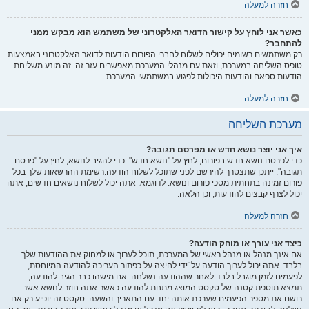
חזרה למעלה
כאשר אני לוחץ על קישור הדואר האלקטרוני של משתמש הוא מבקש ממני
להתחבר?
רק משתמשים רשומים יכולים לשלוח לחברי הפורום הודעות לדואר האלקטרוני באמצעות
טופס השליחה במערכת, וזאת עם מנהלי המערכת מאפשרים עזר זה. זה מונע משליחת
הודעות ספאם והודעות היכולות לפגוע במשתמשי המערכת.
חזרה למעלה
מערכת השליחה
איך אני יוצר נושא חדש או מפרסם תגובה?
כדי לפרסם נושא חדש בפורום, לחץ על "נושא חדש". כדי להגיב לנושא, לחץ על "פרסם
תגובה". ייתכן שתצטרך להירשם לפני שתוכל לשלוח הודעה.רשימת ההרשאות שלך בכל
פורום זמינה בתחתית מסכי פורום ונושא. לדוגמא: אתה יכול לשלוח נושאים חדשים, אתה
יכול לצרף קבצים להודעות, וכן הלאה.
חזרה למעלה
כיצד אני עורך או מוחק הודעה?
אם אינך מנהל או מנהל ראשי של המערכת, תוכל לערוך או למחוק את ההודעות שלך
בלבד. אתה יכול לערוך הודעה על־ידי לחיצה על כפתור העריכה להודעה המיוחסת,
לפעמים לזמן מוגבל בלבד לאחר שההודעה נשלחה. אם מישהו כבר הגיב להודעה,
תמצא תוספת קטנה של טקסט המוצג מתחת להודעה כאשר אתה חוזר לנושא אשר
רושם את מספר הפעמים שערכת אותה יחד עם התאריך והשעה. טקסט זה יופיע רק אם