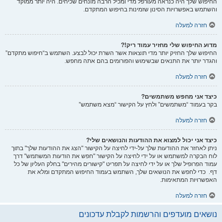
החיפוש שלך היה כנראה מעורפל מדי ומכיל הרבה מונחים שכיחים. היה יותר ממוקד
והשתמש באפשרויות הסינון שזמינות בחיפוש המתקדם.
חזרה למעלה
מדוע החיפוש שלי מחזיר עמוד ריק!?
החיפוש שלך החזיק יותר מדי תוצאות אשר השרת יכול לבצע. השתמש ב“חיפוש מתקדם”
והגדר יותר את התנאים שבשימוש והפורומים בהם אתה מחפש.
חזרה למעלה
כיצד אני מחפש משתמשים?
בקר בעמוד “משתמשים” ולחץ על הקישור “מצא משתמש”
חזרה למעלה
כיצד אני יכול למצוא את ההודעות והנושאים שלי?
ניתן לאחזר את ההודעות שלך על-ידי לחיצה על הקישור "הצג את ההודעות שלך" בתוך
לוח הבקרה למשתמש או על ידי לחיצה על הקישור "חפש את הודעות המשתמש" דרך
עמוד הפרופיל שלך או על ידי לחיצה על תפריט "קישורים מהירים" בחלק העליון של כל
דף. כדי לחפש את הנושאים שלך, השתמש בעמוד החיפוש המתקדם ומלא את
האפשרויות המתאימות.
חזרה למעלה
נושאים מועדפים והרשמות לקבלת עדכונים