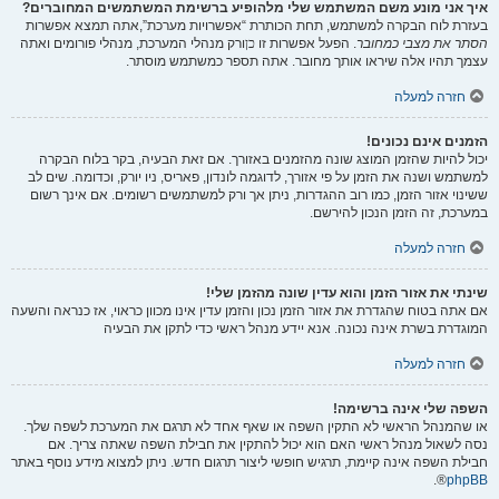
איך אני מונע משם המשתמש שלי מלהופיע ברשימת המשתמשים המחוברים?
בעזרת לוח הבקרה למשתמש, תחת הכותרת “אפשרויות מערכת”,אתה תמצא אפשרות
הסתר את מצבי כמחובר
. הפעל אפשרות זו
כן
ורק מנהלי המערכת, מנהלי פורומים ואתה
עצמך תהיו אלה שיראו אותך מחובר. אתה תספר כמשתמש מוסתר.
חזרה למעלה
הזמנים אינם נכונים!
יכול להיות שהזמן המוצג שונה מהזמנים באזורך. אם זאת הבעיה, בקר בלוח הבקרה
למשתמש ושנה את הזמן על פי אזורך, לדוגמה לונדון, פאריס, ניו יורק, וכדומה. שים לב
ששינוי אזור הזמן, כמו רוב ההגדרות, ניתן אך ורק למשתמשים רשומים. אם אינך רשום
במערכת, זה הזמן הנכון להירשם.
חזרה למעלה
שינתי את אזור הזמן והוא עדין שונה מהזמן שלי!
אם אתה בטוח שהגדרת את אזור הזמן נכון והזמן עדין אינו מכוון כראוי, אז כנראה והשעה
המוגדרת בשרת אינה נכונה. אנא יידע מנהל ראשי כדי לתקן את הבעיה
חזרה למעלה
השפה שלי אינה ברשימה!
או שהמנהל הראשי לא התקין השפה או שאף אחד לא תרגם את המערכת לשפה שלך.
נסה לשאול מנהל ראשי האם הוא יכול להתקין את חבילת השפה שאתה צריך. אם
חבילת השפה אינה קיימת, תרגיש חופשי ליצור תרגום חדש. ניתן למצוא מידע נוסף באתר
®.
phpBB