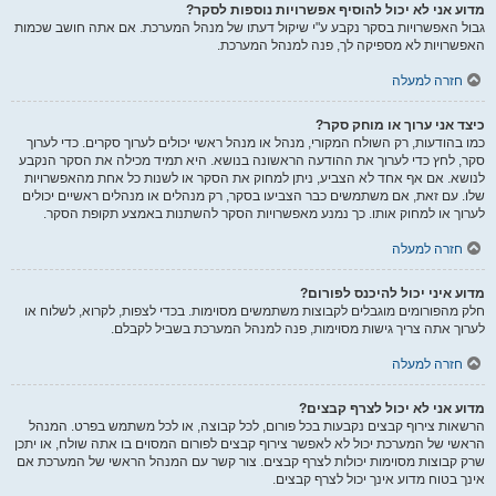
מדוע אני לא יכול להוסיף אפשרויות נוספות לסקר?
גבול האפשרויות בסקר נקבע ע"י שיקול דעתו של מנהל המערכת. אם אתה חושב שכמות
האפשרויות לא מספיקה לך, פנה למנהל המערכת.
חזרה למעלה
כיצד אני ערוך או מוחק סקר?
כמו בהודעות, רק השולח המקורי, מנהל או מנהל ראשי יכולים לערוך סקרים. כדי לערוך
סקר, לחץ כדי לערוך את ההודעה הראשונה בנושא. היא תמיד מכילה את הסקר הנקבע
לנושא. אם אף אחד לא הצביע, ניתן למחוק את הסקר או לשנות כל אחת מהאפשרויות
שלו. עם זאת, אם משתמשים כבר הצביעו בסקר, רק מנהלים או מנהלים ראשיים יכולים
לערוך או למחוק אותו. כך נמנע מאפשרויות הסקר להשתנות באמצע תקופת הסקר.
חזרה למעלה
מדוע איני יכול להיכנס לפורום?
חלק מהפורומים מוגבלים לקבוצות משתמשים מסוימות. בכדי לצפות, לקרוא, לשלוח או
לערוך אתה צריך גישות מסוימות, פנה למנהל המערכת בשביל לקבלם.
חזרה למעלה
מדוע אני לא יכול לצרף קבצים?
הרשאות צירוף קבצים נקבעות בכל פורום, לכל קבוצה, או לכל משתמש בפרט. המנהל
הראשי של המערכת יכול לא לאפשר צירוף קבצים לפורום המסוים בו אתה שולח, או יתכן
שרק קבוצות מסוימות יכולות לצרף קבצים. צור קשר עם המנהל הראשי של המערכת אם
אינך בטוח מדוע אינך יכול לצרף קבצים.