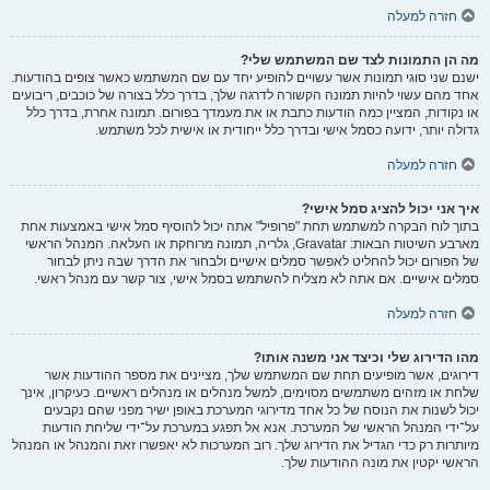
חזרה למעלה
מה הן התמונות לצד שם המשתמש שלי?
ישנם שני סוגי תמונות אשר עשויים להופיע יחד עם שם המשתמש כאשר צופים בהודעות.
אחד מהם עשוי להיות תמונה הקשורה לדרגה שלך, בדרך כלל בצורה של כוכבים, ריבועים
או נקודות, המציין כמה הודעות כתבת או את מעמדך בפורום. תמונה אחרת, בדרך כלל
גדולה יותר, ידועה כסמל אישי ובדרך כלל ייחודית או אישית לכל משתמש.
חזרה למעלה
איך אני יכול להציג סמל אישי?
בתוך לוח הבקרה למשתמש תחת "פרופיל" אתה יכול להוסיף סמל אישי באמצעות אחת
מארבע השיטות הבאות: Gravatar, גלריה, תמונה מרוחקת או העלאה. המנהל הראשי
של הפורום יכול להחליט לאפשר סמלים אישיים ולבחור את הדרך שבה ניתן לבחור
סמלים אישיים. אם אתה לא מצליח להשתמש בסמל אישי, צור קשר עם מנהל ראשי.
חזרה למעלה
מהו הדירוג שלי וכיצד אני משנה אותו?
דירוגים, אשר מופיעים תחת שם המשתמש שלך, מציינים את מספר ההודעות אשר
שלחת או מזהים משתמשים מסוימים, למשל מנהלים או מנהלים ראשיים. כעיקרון, אינך
יכול לשנות את הנוסח של כל אחד מדירוגי המערכת באופן ישיר מפני שהם נקבעים
על־ידי המנהל הראשי של המערכת. אנא אל תפגע במערכת על־ידי שליחת הודעות
מיותרות רק כדי הגדיל את הדירוג שלך. רוב המערכות לא יאפשרו זאת והמנהל או המנהל
הראשי יקטין את מונה ההודעות שלך.