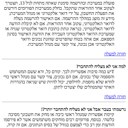
פועלת במערכת ובהרשמה סימנת שאתה מתחת לגיל 13, תצטרך
לעקוב אחר ההוראות שתקבל. בחלק ממערכות הפורומים דורשים
את הפעלת החשבון, על ידי דואר אלקטרוני או מנהל המערכת;
מידע זה מוצג במהלך ההרשמה. אם האישור להרשמה נשלח
לדואר האלקטרוני, עקוב אחר ההוראות. אם לא קיבלת הודעה
לדואר האלקטרוני, כנראה ונתת כתובת דואר אלקטרוני שגויה או
שמערכת הדואר האלקטרוני העבירה את הודעת האישור בסינון
הספאם. אם אתה בטוח שהפרטים שהזנת נכונים ודואר
האלקטרוני אכן נכונה, צור קשר עם מנהל המערכת.
חזרה למעלה
למה אני לא מצליח להתחבר?
Tיש כמה סיבות אפשריות לכך. קודם כל, ודא ששם המשתמש
והססמה שלך נכונים. אם הם נכונים, צור קשר עם מנהל ראשי כדי
לוודא שלא נחסמת. לחילופין, יכול להיות שיש שגיאה בהגדרות
האתר שהמנהלים שלו יצטרכו לתקן.
חזרה למעלה
נרשמתי בעבר אבל אני לא מצליח להתחבר יותר?!
קיימת אפשרות שמנהל ראשי כיבה או מחק את חשבונך מסיבה
כלשהי. בנוסף, פורומים רבים מוחקים משתמשים אשר לא פירסמו
הודעות זמן רב כדי לצמצם בגודל של בסיס הנתונים. אם זה קרה,