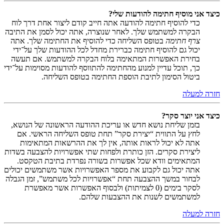
כיצד אני מוסיף חתימה להודעות שלי?
כדי להוסיף חתימה להודעה אתה חייב קודם ליצור אחת דרך לוח
הבקרה למשתמש שלך. לאחר שנוצרה, אתה יכול לסמן את התיבה
צרף חתימה
בטופס השליחה כדי להוסיף את החתימה שלך. אתה
יכול גם להוסיף חתימה כברירת מחדל לכל ההודעות שלך על־ידי
בחירת האפשרות המתאימה בלוח הבקרה למשתמש. אם תעשה
כך, תוכל עדיין למנוע מהחתימה להתווסף להודעות מסוימות על־ידי
ביטול הסימון לתיבת הוספת החתימה בטופס השליחה.
חזרה למעלה
כיצד אני יוצר סקר?
בזמן שליחת נושא חדש או עריכת ההודעה הראשונה של הנושא,
לחץ על התווית “יצירת סקר” תחת טופס השליחה הראשי. אם
אתה לא יכול לראות אותה, אין לך את ההרשאות המתאימות
ליצירת סקרים. הזן כותרת ולפחות שתי אפשרויות להצבעה בשדות
המתאימים וודא שכל אפשרות בשורה נפרדת בתיבת הטקסט.
אתה יכול גם לקבוע את מספר האפשרויות אשר משתמשים יכולים
לבחור במשך ההצבעה תחת “אפשרויות לכל משתמש”, זמן הגבלה
לסקר בימים (0 לצמיתות) ולבסוף האפשרות אשר מאפשרת
למשתמשים לשנות את ההצבעות שלהם.
חזרה למעלה