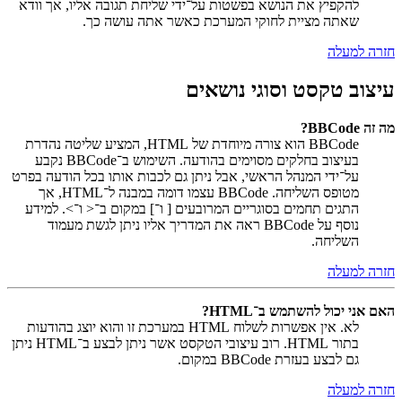
להקפיץ את הנושא בפשטות על־ידי שליחת תגובה אליו, אך וודא
שאתה מציית לחוקי המערכת כאשר אתה עושה כך.
חזרה למעלה
עיצוב טקסט וסוגי נושאים
מה זה BBCode?
BBCode הוא צורה מיוחדת של HTML, המציע שליטה נהדרת
בעיצוב בחלקים מסוימים בהודעה. השימוש ב־BBCode נקבע
על־ידי המנהל הראשי, אבל ניתן גם לכבות אותו בכל הודעה בפרט
מטופס השליחה. BBCode עצמו דומה במבנה ל־HTML, אך
התגים תחמים בסוגריים המרובעים [ ו־] במקום ב־< ו־>. למידע
נוסף על BBCode ראה את המדריך אליו ניתן לגשת מעמוד
השליחה.
חזרה למעלה
האם אני יכול להשתמש ב־HTML?
לא. אין אפשרות לשלוח HTML במערכת זו והוא יוצג בהודעות
בתור HTML. רוב עיצובי הטקסט אשר ניתן לבצע ב־HTML ניתן
גם לבצע בעזרת BBCode במקום.
חזרה למעלה