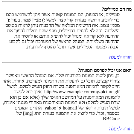
מה הם סמיילים?
סמיילים, או הבעות, הם תמונות קטנות אשר ניתן להשתמש בהם
כדי להביע הרגשה בעזרת קוד קצר, למשל :) מציין שמח, בעוד :(
מסמן עצוב. את הרשימה המלאה של ההבעות ניתן לראות בטופס
השליחה. נסה לא להגזים בסמיילים, מפני שהם יכולים להפוך את
ההודעה ללא קריאה ומנהל יכול להוציא אותם או להסיר את
ההודעה בשלמותה. המנהל הראשי של המערכת יכול גם לקבוע
הגבלה למספר הסמיילים אשר תוכל להוסיף להודעות.
חזרה למעלה
האם אני יכול לפרסם תמונות?
כן, ניתן להציג תמונות בהודעות שלך. אם המנהל הראשי מאפשר
צירוף קבצים, תוכל גם להעלות את התמונה למערכת. אחרת, אתה
חייב לקשר לתמונה המאוחסנת בשרת רחוק הנגיש לכולם, למשל
http://www.example.com/my-picture.gif. אינך יכול לקשר
לתמונות המאוחסנות על המחשב האישי שלך (אלא אם כן הוא
שרת הנגיש לכולם) ולא תמונות המאוחסנות מאחורי מנגנוני אימות,
למשל תיבות הדואר של hotmail או yahoo, אתרים המוגנים
בססמה, וכד'. כדי להציג את התמונה בעזרת התג [img] של
BBCode.
חזרה למעלה