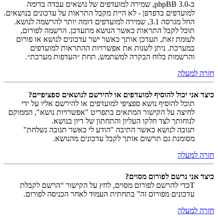
ב-phpBB 3.0, שמירה למועדפים של נושאים עבדה בדומה
למועדפים בדפדפן - לא היית מקבל התראות על עדכונים בנושאים.
החל מגרסה 3.1, שמירה למועדפים דומה יותר להרשמה לנושא.
תוכל לקבל התראות כאשר הנושא מתעדכן. הרשמה לפורום,
לעומת זאת, תעדכן אותך כאשר ישר עדכונים לנושא או פורום
במערכת. ניתן לשנות את אפשרויות ההתראות למועדפים
והרשמות בלוח הבקרה למשתמש, תחת ״העדפות מערכת״.
חזרה למעלה
כיצד אני יכול להוסיף למועדפים או להירשם לנושאים ספציפיים?
תוכל להוסיף נושא ספציפי למועדפים או להירשם אליו על ידי
לחיצה על הקישור המתאים בתפריט "אפשרויות נושא", הממוקם
לנוחותך לצד חלקו העליון והתחתון של דיון בנושא.
תגובה לנושא כאשר התיבה "הודע לי כאשר תגובה נשלחת"
מסומנת גם תרשום אותך לקבל עדכונים מהנושא.
חזרה למעלה
כיצד אני נרשם לפורום מסוים?
Tכדי להרשם לפורום מסוים, לחץ על הקישור “הרשם לקבלת
עדכונים מפורום זה” בתחתית העמוד לאחר הכניסה לפורום.
חזרה למעלה