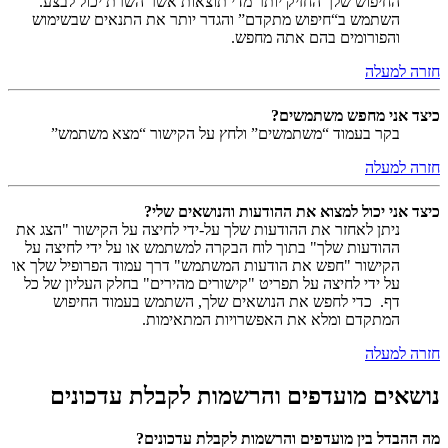
החיפוש שלך החזיק יותר מדי תוצאות אשר השרת יכול לבצע.
השתמש ב“חיפוש מתקדם” והגדר יותר את התנאים שבשימוש
והפורומים בהם אתה מחפש.
חזרה למעלה
כיצד אני מחפש משתמשים?
בקר בעמוד “משתמשים” ולחץ על הקישור “מצא משתמש”
חזרה למעלה
כיצד אני יכול למצוא את ההודעות והנושאים שלי?
ניתן לאחזר את ההודעות שלך על-ידי לחיצה על הקישור "הצג את
ההודעות שלך" בתוך לוח הבקרה למשתמש או על ידי לחיצה על
הקישור "חפש את הודעות המשתמש" דרך עמוד הפרופיל שלך או
על ידי לחיצה על תפריט "קישורים מהירים" בחלק העליון של כל
דף. כדי לחפש את הנושאים שלך, השתמש בעמוד החיפוש
המתקדם ומלא את האפשרויות המתאימות.
חזרה למעלה
נושאים מועדפים והרשמות לקבלת עדכונים
מה ההבדל בין מועדפים והרשמות לקבלת עדכונים?