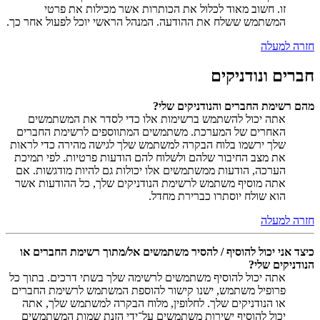
זו. חשוב מאוד לכלול את הכותרות אשר מכילות את פרטי
המשתמש ששלח את ההודעה. המנהל הראשי יוכל לפעול אחר כך.
חזרה למעלה
חברים ונודניקים
מהם רשימת החברים והנודניקים שלי?
אתה יכול להשתמש ברשימות אלו כדי לסדר את המשתמשים
האחרים של המערכת. משתמשים המתווספים לרשימת החברים
שלך ירשמו בלוח הבקרה למשתמש שלך לגישה מהירה כדי לראות
את מצב החיבור שלהם ולשלוח להם הודעות פרטיות. לפי תמיכת
הערכה, הודעות ממשתמשים אלו יכולות גם להיות מודגשות. אם
אתה מוסיף משתמש לרשימת הנודניקים שלך, כל ההודעות אשר
הוא שולח יוסתרו כברירת מחדל.
חזרה למעלה
כיצד אני יכול להוסיף / להסיר משתמשים אל/מתוך רשימת החברים או
הנודניקים שלי?
אתה יכול להוסיף משתמשים לרשימה שלך בשתי דרכים. בתוך כל
פרופיל משתמש, ישנו קישור להוספת המשתמש לרשימת החברים
או הנודניקים שלך. לחלופין, מלוח הבקרה למשתמש שלך, אתה
יכול להוסיף ישירות משתמשים על־ידי הזנת שמות המשתמשים