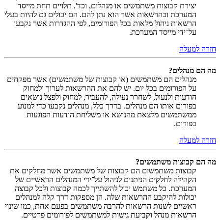
יצירת קבוצות משתמשים או מנהלים, וכד', תלויים תחת מייסד
המערכת ובהרשאות אשר הוא נתן להם. הם יכולים גם להיות בעלי
הרשאות ניהול מלאות בכל הפורומים, לפי ההגדרות אשר נקבעו
על־ידי מייסד המערכת.
חזרה למעלה
מה הם מנהלים?
מנהלים הם משתמשים (או קבוצות של משתמשים) אשר מפקחים
על הפורומים בכל יום. יש להם את ההרשאות לערוך ולמחוק
הודעות ולנעול, לשחרר נעילה, להעביר, למחוק ולפצל נושאים
בפורום אותו הם מנהלים. בדרך כלל, מנהלים נקבעו כדי למנוע
ממשתמשים מלצאת מהנושא או משליחת הודעות הפוגעות
בפורום.
חזרה למעלה
מה הם קבוצות משתמשים?
קבוצות משתמשים הם קבוצות של משתמשים אשר מחלקים את
הקהילה לחלקים הניתנים לניהול על־ידי המנהלים הראשיים של
המערכת. כל משתמש יכול להשתייך לכמה קבוצות ולכל קבוצה
יכולות להיקבע ההרשאות שלה. הן מספקות דרך קלה למנהלים
ראשיים לשנות הרשאות להרבה משתמשים בפעם אחת, כמו שינוי
הרשאות מנהל וקביעת גישות למשתמשים לפורומים פרטיים.