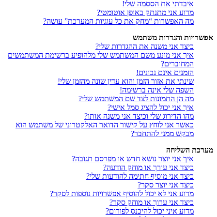
איבדתי את הססמה שלי!
מדוע אני מתנתק באופן אוטומטי?
מה האפשרות “מחק את כל עוגיות המערכת” עושה?
אפשרויות והגדרות משתמש
כיצד אני משנה את ההגדרות שלי?
איך אני מונע משם המשתמש שלי מלהופיע ברשימת המשתמשים
המחוברים?
הזמנים אינם נכונים!
שינתי את אזור הזמן והוא עדין שונה מהזמן שלי!
השפה שלי אינה ברשימה!
מה הן התמונות לצד שם המשתמש שלי?
איך אני יכול להציג סמל אישי?
מהו הדירוג שלי וכיצד אני משנה אותו?
כאשר אני לוחץ על קישור הדואר האלקטרוני של משתמש הוא
מבקש ממני להתחבר?
מערכת השליחה
איך אני יוצר נושא חדש או מפרסם תגובה?
כיצד אני עורך או מוחק הודעה?
כיצד אני מוסיף חתימה להודעות שלי?
כיצד אני יוצר סקר?
מדוע אני לא יכול להוסיף אפשרויות נוספות לסקר?
כיצד אני ערוך או מוחק סקר?
מדוע איני יכול להיכנס לפורום?