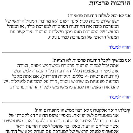
הודעות פרטיות
אני לא יכול לשלוח הודעות פרטיות!
ישנן שלוש סיבות לכך: אינך רשום ו/או מחובר, המנהל הראשי של
המערכת כיבה את ההודעות הפרטיות למערכת כולה, או המנהל
הראשי של המערכת מונע ממך משליחת הודעות. צור קשר עם
המנהל הראשי של המערכת למידע נוסף.
חזרה למעלה
אני ממשיך לקבל הודעות פרטיות לא רצויות!
אתה יכול למחוק הודעות פרטיות ממשתמש מסוים, בצורה
אוטומטית, באמצעות כללי ההודעות בלוח הבקרה למשתמש
(הודעות פרטיות -> כללים, תיקיות והגדרות). אם אתה מקבל
הודעות פוגעניות ממשתמש מסוים, דווח על ההודעות למנהלים. יש
להם את האפשרות למנוע מהמשתמש לשלוח הודעות פרטיות.
חזרה למעלה
קיבלתי דואר אלקטרוני לא רצוי ממישהו מהפורום הזה!
אנו מצטערים לשמוע זאת. מאפיין טופס הדואר האלקטרוני של
מערכת זו כולל אמצעי אבטחה כדי לנסות ולעקוב אחר משתמשים
אשר שולחים הודעות כאלו, כך שתוכל לשלוח הודעת דואר
אלקטרוני למנהל הראשי של המערכת עם העתק מלא של הודעה