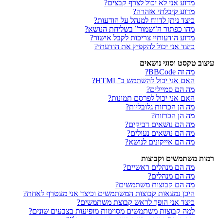
מדוע אני לא יכול לצרף קבצים?
מדוע קיבלתי אזהרה?
כיצד ניתן לדווח למנהל על הודעות?
מהו כפתור ה“שמור” בשליחת הנושא?
מדוע הודעותיי צריכות לקבל אישור?
כיצד אני יכול להקפיץ את הודעתי?
עיצוב טקסט וסוגי נושאים
מה זה BBCode?
האם אני יכול להשתמש ב־HTML?
מה הם סמיילים?
האם אני יכול לפרסם תמונות?
מה הן הכרזות גלובליות?
מה הן הכרזות?
מה הם נושאים דביקים?
מה הם נושאים נעולים?
מה הם אייקונים לנושא?
רמות משתמשים וקבוצות
מה הם מנהלים ראשיים?
מה הם מנהלים?
מה הם קבוצות משתמשים?
היכן נמצאות קבוצות המשתמשים וכיצד אני מצטרף לאחת?
כיצד אני הופך לראש קבוצת משתמשים?
למה קבוצות משתמשים מסוימות מופיעות בצבעים שונים?