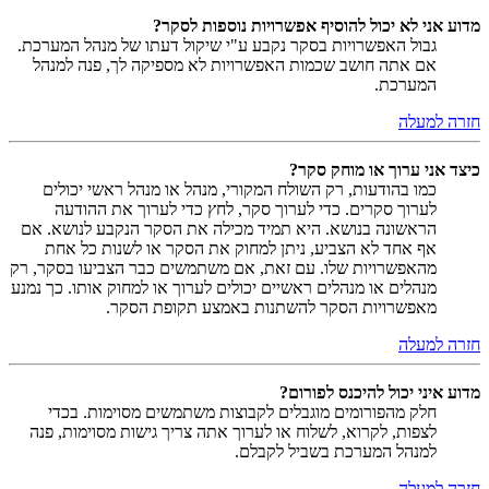
מדוע אני לא יכול להוסיף אפשרויות נוספות לסקר?
גבול האפשרויות בסקר נקבע ע"י שיקול דעתו של מנהל המערכת.
אם אתה חושב שכמות האפשרויות לא מספיקה לך, פנה למנהל
המערכת.
חזרה למעלה
כיצד אני ערוך או מוחק סקר?
כמו בהודעות, רק השולח המקורי, מנהל או מנהל ראשי יכולים
לערוך סקרים. כדי לערוך סקר, לחץ כדי לערוך את ההודעה
הראשונה בנושא. היא תמיד מכילה את הסקר הנקבע לנושא. אם
אף אחד לא הצביע, ניתן למחוק את הסקר או לשנות כל אחת
מהאפשרויות שלו. עם זאת, אם משתמשים כבר הצביעו בסקר, רק
מנהלים או מנהלים ראשיים יכולים לערוך או למחוק אותו. כך נמנע
מאפשרויות הסקר להשתנות באמצע תקופת הסקר.
חזרה למעלה
מדוע איני יכול להיכנס לפורום?
חלק מהפורומים מוגבלים לקבוצות משתמשים מסוימות. בכדי
לצפות, לקרוא, לשלוח או לערוך אתה צריך גישות מסוימות, פנה
למנהל המערכת בשביל לקבלם.
חזרה למעלה