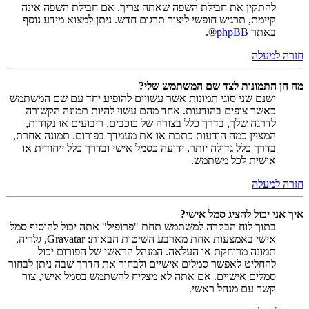
להתקין את חבילת השפה שאתה צריך. אם חבילת השפה אינה
קיימת, תרגיש חופשי ליצור תרגום חדש. ניתן למצוא מידע נוסף
באתר
phpBB
®.
חזרה למעלה
מה הן התמונות לצד שם המשתמש שלי?
ישנם שני סוגי תמונות אשר עשויים להופיע יחד עם שם המשתמש
כאשר צופים בהודעות. אחד מהם עשוי להיות תמונה הקשורה
לדרגה שלך, בדרך כלל בצורה של כוכבים, ריבועים או נקודות,
המציין כמה הודעות כתבת או את מעמדך בפורום. תמונה אחרת,
בדרך כלל גדולה יותר, ידועה כסמל אישי ובדרך כלל ייחודית או
אישית לכל משתמש.
חזרה למעלה
איך אני יכול להציג סמל אישי?
בתוך לוח הבקרה למשתמש תחת "פרופיל" אתה יכול להוסיף סמל
אישי באמצעות אחת מארבע השיטות הבאות: Gravatar, גלריה,
תמונה מרוחקת או העלאה. המנהל הראשי של הפורום יכול
להחליט לאפשר סמלים אישיים ולבחור את הדרך שבה ניתן לבחור
סמלים אישיים. אם אתה לא מצליח להשתמש בסמל אישי, צור
קשר עם מנהל ראשי.