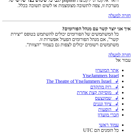
דואר אלקטרוני לקבוצת phpBB
לגבי כל שימוש בצד שלישי
של
מערכת זו, צפה לתשובה מצומצמת או לשום תשובה בכלל.
חזרה למעלה
איך אני יוצר קשר עם מנהל הפורומים?
כל המשתמשים של הפורומים יכולים להשתמש בטופס “יצירת
קשר”, אם מנהל הפורומים הפעיל אפשרות זו.
משתמשים רשומים יכולים לצפות גם בעמוד “הצוות”.
חזרה למעלה
עבור אל
אתר המועדון
YtseJammers Israel
↲ The Theatre of YtseJammers Israel
↲ רוק מתקדם
↲ מוסיקה קצת אחרת
↲ שמונצעס
↲ ציוד ונגנים
↲ הופעות
חברי מועדון
עמוד ראשי
כל הזמנים הם
UTC