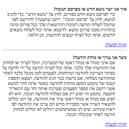
איך אני יוצר נושא חדש או מפרסם תגובה?
כדי לפרסם נושא חדש בפורום, לחץ על "נושא חדש". כדי להגיב
לנושא, לחץ על "פרסם תגובה". ייתכן שתצטרך להירשם לפני
שתוכל לשלוח הודעה.רשימת ההרשאות שלך בכל פורום זמינה
בתחתית מסכי פורום ונושא. לדוגמא: אתה יכול לשלוח נושאים
חדשים, אתה יכול לצרף קבצים להודעות, וכן הלאה.
חזרה למעלה
כיצד אני עורך או מוחק הודעה?
אם אינך מנהל או מנהל ראשי של המערכת, תוכל לערוך או למחוק
את ההודעות שלך בלבד. אתה יכול לערוך הודעה על־ידי לחיצה על
כפתור העריכה להודעה המיוחסת, לפעמים לזמן מוגבל בלבד לאחר
שההודעה נשלחה. אם מישהו כבר הגיב להודעה, תמצא תוספת
קטנה של טקסט המוצג מתחת להודעה כאשר אתה חוזר לנושא
אשר רושם את מספר הפעמים שערכת אותה יחד עם התאריך
והשעה. טקסט זה יופיע רק אם נשלחה להודעה תגובה. הוא לא
יופיע אם מנהל או מנהל ראשי ערך את ההודעה, אך הם יכולים
להשאיר הערה אשר מסבירה מדוע הם ערכו את ההודעה לפי
ראות עיניהם. שים לב שמשתמשים רגילים לא יכולים למחוק
הודעה לאחר שקיבלה תגובה.
חזרה למעלה