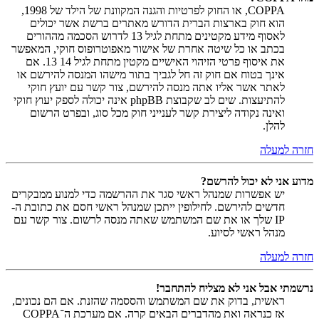
COPPA, או החוק לפרטיות והגנה המקוונת של הילד של 1998,
הוא חוק בארצות הברית הדורש מאתרים ברשת אשר יכולים
לאסוף מידע מקטינים מתחת לגיל 13 לדרוש הסכמה מההורים
בכתב או כל שיטה אחרת של אישור מאפוטרופוס חוקי, המאפשר
את איסוף פרטי הזיהוי האישיים מקטין מתחת לגיל 14 13. אם
אינך בטוח אם חוק זה חל לגביך בתור מישהו המנסה להירשם או
לאתר אשר אליו אתה מנסה להירשם, צור קשר עם יועץ חוקי
להתיעצות. שים לב שקבוצת phpBB אינה יכולה לספק יעוץ חוקי
ואינה נקודה ליצירת קשר לענייני חוק מכל סוג, ובפרט הרשום
להלן.
חזרה למעלה
מדוע אני לא יכול להרשם?
יש אפשרות שמנהל ראשי סגר את ההרשמה כדי למנוע ממבקרים
חדשים להירשם. לחילופין ייתכן שמנהל ראשי חסם את כתובת ה-
IP שלך או את שם המשתמש שאתה מנסה לרשום. צור קשר עם
מנהל ראשי לסיוע.
חזרה למעלה
נרשמתי אבל אני לא מצליח להתחבר!
ראשית, בדוק את שם המשתמש והססמה שהזנת. אם הם נכונים,
אז כנראה ואת מהדברים הבאים קרה. אם מערכת ה־COPPA