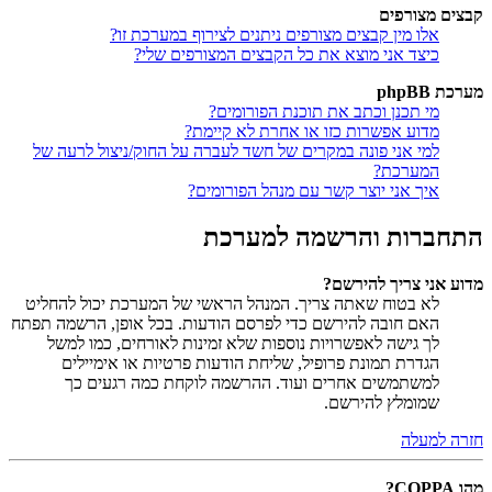
קבצים מצורפים
אלו מין קבצים מצורפים ניתנים לצירוף במערכת זו?
כיצד אני מוצא את כל הקבצים המצורפים שלי?
מערכת phpBB
מי תכנן וכתב את תוכנת הפורומים?
מדוע אפשרות כזו או אחרת לא קיימת?
למי אני פונה במקרים של חשד לעברה על החוק/ניצול לרעה של
המערכת?
איך אני יוצר קשר עם מנהל הפורומים?
התחברות והרשמה למערכת
מדוע אני צריך להירשם?
לא בטוח שאתה צריך. המנהל הראשי של המערכת יכול להחליט
האם חובה להירשם כדי לפרסם הודעות. בכל אופן, הרשמה תפתח
לך גישה לאפשרויות נוספות שלא זמינות לאורחים, כמו למשל
הגדרת תמונת פרופיל, שליחת הודעות פרטיות או אימיילים
למשתמשים אחרים ועוד. ההרשמה לוקחת כמה רגעים כך
שמומלץ להירשם.
חזרה למעלה
מהו COPPA?