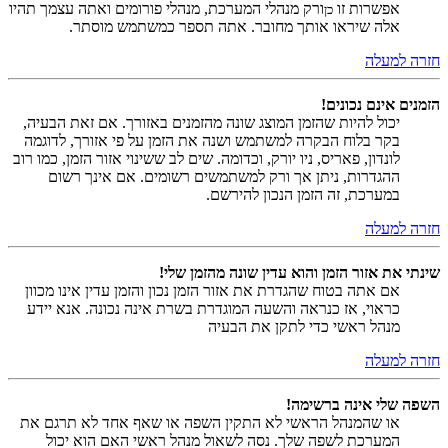
אפשרות זו
ורק מנהלי המערכת, מנהלי פורומים ואתה עצמך תהיו
כן
אלה שיראו אותך מחובר. אתה תספר כמשתמש מוסתר.
חזרה למעלה
הזמנים אינם נכונים!
יכול להיות שהזמן המוצג שונה מהזמנים באזורך. אם זאת הבעיה,
בקר בלוח הבקרה למשתמש ושנה את הזמן על פי אזורך, לדוגמה
לונדון, פאריס, ניו יורק, וכדומה. שים לב ששינוי אזור הזמן, כמו רוב
ההגדרות, ניתן אך ורק למשתמשים רשומים. אם אינך רשום
במערכת, זה הזמן הנכון להירשם.
חזרה למעלה
שינתי את אזור הזמן והוא עדין שונה מהזמן שלי!
אם אתה בטוח שהגדרת את אזור הזמן נכון והזמן עדין אינו מכוון
כראוי, אז כנראה והשעה המוגדרת בשרת אינה נכונה. אנא יידע
מנהל ראשי כדי לתקן את הבעיה
חזרה למעלה
השפה שלי אינה ברשימה!
או שהמנהל הראשי לא התקין השפה או שאף אחד לא תרגם את
המערכת לשפה שלך. נסה לשאול מנהל ראשי האם הוא יכול