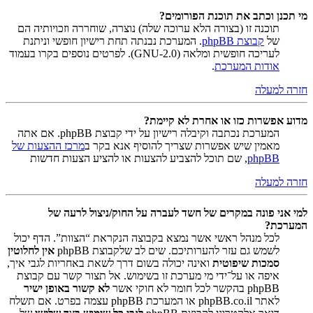
מי תכנן וכתב את תוכנת הפורומים?
תוכנה זו (בצורה הלא ערוכה שלה) נוצרה, שוחררה וזכויותיה הם
של
קבוצת phpBB
. המערכת נבנתה תחת רישיון חופשי וניתנת
לעריכה חופשית ומלאה (GNU-2.0). לפרטים נוספים בקרו בעמוד
אודות המערכת
.
חזרה למעלה
מדוע אפשרות כזו או אחרת לא קיימת?
המערכת נכתבה וקיבלה רישיון על ידי קבוצת phpBB. אם אתה
מאמין שיש אפשרות שצריך להוסיף אנא בקר ב
מרכז ההצעות של
phpBB
, שם תוכל להצביע להצעות או להציע הצעות חדשות
חזרה למעלה
למי אני פונה במקרים של חשד לעברה על החוק/ניצול לרעה של
המערכת?
לכל מנהל ראשי אשר נמצא בקבוצה הנקראת “הצוות”. הדף יכול
לשמש גם עזר להערותיכם. שים לב שלקבוצת phpBB
אין לחלוטין
סמכות שיפוטית
ואינה יכולה בשום דרך לשאת באחריות לגבי איך,
איפה או על־ידי מי מערכת זו בשימוש. אל תצור קשר עם קבוצת
phpBB בהקשר לכל חומר לא חוקי אשר
לא קשור באופן ישיר
לאתר phpBB.co.il או המערכת phpBB עצמה בפרט. אם תשלח