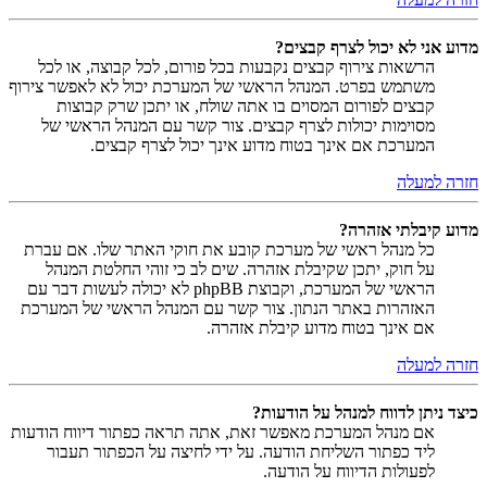
מדוע אני לא יכול לצרף קבצים?
הרשאות צירוף קבצים נקבעות בכל פורום, לכל קבוצה, או לכל
משתמש בפרט. המנהל הראשי של המערכת יכול לא לאפשר צירוף
קבצים לפורום המסוים בו אתה שולח, או יתכן שרק קבוצות
מסוימות יכולות לצרף קבצים. צור קשר עם המנהל הראשי של
המערכת אם אינך בטוח מדוע אינך יכול לצרף קבצים.
חזרה למעלה
מדוע קיבלתי אזהרה?
כל מנהל ראשי של מערכת קובע את חוקי האתר שלו. אם עברת
על חוק, יתכן שקיבלת אזהרה. שים לב כי זוהי החלטת המנהל
הראשי של המערכת, וקבוצת phpBB לא יכולה לעשות דבר עם
האזהרות באתר הנתון. צור קשר עם המנהל הראשי של המערכת
אם אינך בטוח מדוע קיבלת אזהרה.
חזרה למעלה
כיצד ניתן לדווח למנהל על הודעות?
אם מנהל המערכת מאפשר זאת, אתה תראה כפתור דיווח הודעות
ליד כפתור השליחת הודעה. על ידי לחיצה על הכפתור תעבור
לפעולות הדיווח על הודעה.