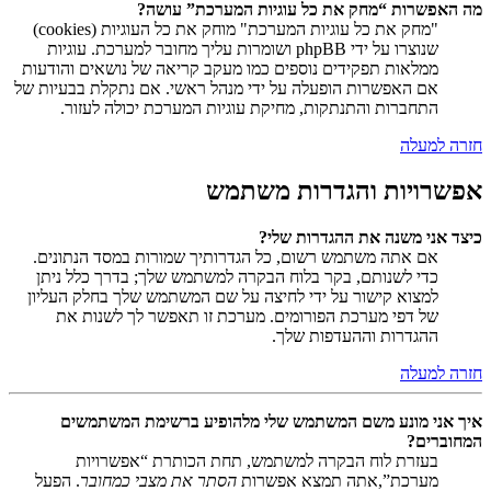
מה האפשרות “מחק את כל עוגיות המערכת” עושה?
"מחק את כל עוגיות המערכת" מוחק את כל העוגיות (cookies)
שנוצרו על ידי phpBB ושומרות עליך מחובר למערכת. עוגיות
ממלאות תפקידים נוספים כמו מעקב קריאה של נושאים והודעות
אם האפשרות הופעלה על ידי מנהל ראשי. אם נתקלת בבעיות של
התחברות והתנתקות, מחיקת עוגיות המערכת יכולה לעזור.
חזרה למעלה
אפשרויות והגדרות משתמש
כיצד אני משנה את ההגדרות שלי?
אם אתה משתמש רשום, כל הגדרותיך שמורות במסד הנתונים.
כדי לשנותם, בקר בלוח הבקרה למשתמש שלך; בדרך כלל ניתן
למצוא קישור על ידי לחיצה על שם המשתמש שלך בחלק העליון
של דפי מערכת הפורומים. מערכת זו תאפשר לך לשנות את
ההגדרות וההעדפות שלך.
חזרה למעלה
איך אני מונע משם המשתמש שלי מלהופיע ברשימת המשתמשים
המחוברים?
בעזרת לוח הבקרה למשתמש, תחת הכותרת “אפשרויות
מערכת”,אתה תמצא אפשרות
הסתר את מצבי כמחובר
. הפעל