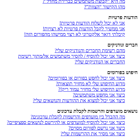
מה היא “קבוצת משתמשים כברירת מחדל”?
מהו הקישור “הצוות”?
הודעות פרטיות
אני לא יכול לשלוח הודעות פרטיות!
אני ממשיך לקבל הודעות פרטיות לא רצויות!
קיבלתי דואר אלקטרוני לא רצוי ממישהו מהפורום הזה!
חברים ונודניקים
מהם רשימת החברים והנודניקים שלי?
כיצד אני יכול להוסיף / להסיר משתמשים אל/מתוך רשימת
החברים או הנודניקים שלי?
חיפוש בפורומים
כיצד אני יכול לחפש בפורום או בפורומים?
מדוע החיפוש שלי לא מחזיר תוצאות?
מדוע החיפוש שלי מחזיר עמוד ריק!?
כיצד אני מחפש משתמשים?
כיצד אני יכול למצוא את ההודעות והנושאים שלי?
נושאים מועדפים והרשמות לקבלת עדכונים
מה ההבדל בין מועדפים והרשמות לקבלת עדכונים?
כיצד אני יכול להוסיף למועדפים או להירשם לנושאים ספציפיים?
כיצד אני נרשם לפורום מסוים?
כיצד אני מסיר את ההרשמות שלי?