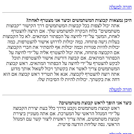
חזרה למעלה
היכן נמצאות קבוצות המשתמשים וכיצד אני מצטרף לאחת?
אתה יכול לצפות בכל קבוצות המשתמשים דרך הקישור “קבוצות
משתמשים” בלוח הבקרה למשתמש שלך. אם תרצה להצטרף
לאחת, המשך על־ידי לחיצה על הכפתור המתאים. לא כל הקבוצות
בעלות גישה פתוחה. כמה יכולות לדרוש אישור להצטרפות, כמה
יכולות להיות סגורות וכמה יכולות אף להסתיר את חברי הקבוצה.
אם הקבוצה פתוחה, אתה יכול להצטרף אליה על־ידי לחיצה על
הכפתור המתאים. אם קבוצה דורשת אישור להצטרפות תוכל
לבקש להצטרף על־ידי לחיצה על הכפתור המתאים. ראש קבוצת
המשתמשים צריך לאשר את בקשתך ויכול לשאול אותך מדוע
אתה רוצה להצטרף לקבוצה. אנא אל תטריד ראש קבוצה אם הוא
דחה את בקשתך. יכולות להיות לו הסיבות שלו.
חזרה למעלה
כיצד אני הופך לראש קבוצת משתמשים?
ראש קבוצת משתמשים נקבע בדרך כלל בעת יצירת הקבוצה
על־ידי המנהל הראשי של המערכת. אם אתה מעוניין ביצירת
קבוצת משתמשים, אתה צריך ראשית ליצור קשר עם המנהל
הראשי. נסה שליחת הודעה פרטית.