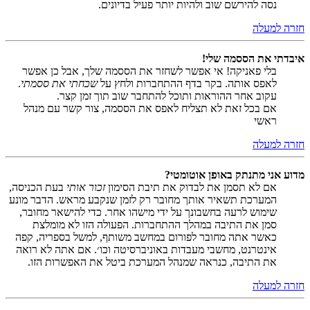
נסה להירשם שוב ולהיות יותר פעיל בדיונים.
חזרה למעלה
איבדתי את הססמה שלי!
בלי פאניקה! אי אפשר לשחזר את הססמה שלך, אבל כן אפשר
לאפס אותה. בקר בדף ההתחברות ולחץ על
שכחתי את ססמתי
.
עקוב אחר ההוראות ותוכל להתחבר שוב תוך זמן קצר.
אם בכל זאת לא תצליח לאפס את הססמה, צור קשר עם מנהל
ראשי
חזרה למעלה
מדוע אני מתנתק באופן אוטומטי?
אם לא תסמן את לבדוק את תיבת הסימון
זכור אותי
בעת הכניסה,
המערכת תשאיר אותך מחובר רק לזמן שנקבע מראש. הדבר מונע
שימוש לרעה בחשבונך על ידי מישהו אחר. כדי להישאר מחובר,
סמן את התיבה במהלך ההתחברות. הפעולה הזו לא מומלצת
כאשר אתה מחובר לפורום במחשב משותף, למשל בספריה, קפה
אינטרנט, מחשבי מעבדות באוניברסיטה וכו׳. אם אתה לא רואה
את התיבה, כנראה שמנהל המערכת ביטל את האפשרות הזו.
חזרה למעלה