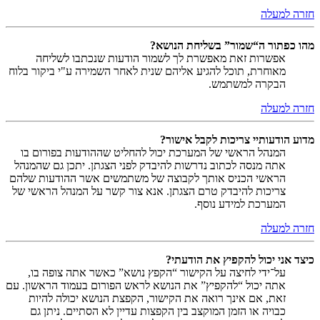
חזרה למעלה
מהו כפתור ה“שמור” בשליחת הנושא?
אפשרות זאת מאפשרת לך לשמור הודעות שנכתבו לשליחה
מאוחרת, תוכל להגיע אליהם שנית לאחר השמירה ע"י ביקור בלוח
הבקרה למשתמש.
חזרה למעלה
מדוע הודעותיי צריכות לקבל אישור?
המנהל הראשי של המערכת יכול להחליט שההודעות בפורום בו
אתה מנסה לכתוב נדרשות להיבדק לפני הצגתן. יתכן גם שהמנהל
הראשי הכניס אותך לקבוצה של משתמשים אשר ההודעות שלהם
צריכות להיבדק טרם הצגתן. אנא צור קשר על המנהל הראשי של
המערכת למידע נוסף.
חזרה למעלה
כיצד אני יכול להקפיץ את הודעתי?
על־ידי לחיצה על הקישור “הקפץ נושא” כאשר אתה צופה בו,
אתה יכול “להקפיץ” את הנושא לראש הפורום בעמוד הראשון. עם
זאת, אם אינך רואה את הקישור, הקפצת הנושא יכולה להיות
כבויה או הזמן המוקצב בין הקפצות עדיין לא הסתיים. ניתן גם