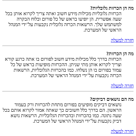
מה הן הכרזות גלובליות?
הכרזות גלובליות מכילות מידע חשוב ואתה צריך לקרוא אותן בכל
שעה אפשרית. הן יופיעו בראש של כל פורום ובלוח הבקרה
למשתמש שלך. הרשאות הכרזה גלובלית נקבעות על־ידי המנהל
הראשי של המערכת.
חזרה למעלה
מה הן הכרזות?
הכרזות בדרך כלל מכילות מידע חשוב לפורום בו אתה כרגע קורא
וצריך לקרוא אותן מתי שניתן. ההכרזות מופיעות בראש של כל
עמוד בפורום בו הן נשלחו. כמו בהכרזות הגלובליות, הרשאות
הכרזה נקבעות על־ידי המנהל הראשי של המערכת.
חזרה למעלה
מה הם נושאים דביקים?
נושאים דביקים מופיעים בפורום מתחת להכרזות ורק בעמוד
הראשון. הם בדרך כלל חשובים כך שאתה אמור לקרוא אותם בכל
שעה נתונה. כמו בהכרזות ובהכרזות הגלובליות, הרשאות נושא
דביק נקבעות על־ידי המנהל הראשי של המערכת.
חזרה למעלה