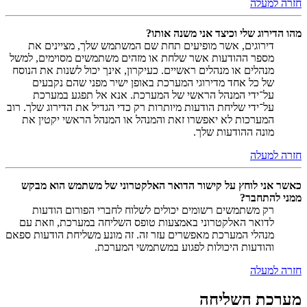
חזרה למעלה
מהו הדירוג שלי וכיצד אני משנה אותו?
דירוגים, אשר מופיעים תחת שם המשתמש שלך, מציינים את
מספר ההודעות אשר שלחת או מזהים משתמשים מסוימים, למשל
מנהלים או מנהלים ראשיים. כעיקרון, אינך יכול לשנות את הנוסח
של כל אחד מדירוגי המערכת באופן ישיר מפני שהם נקבעים
על־ידי המנהל הראשי של המערכת. אנא אל תפגע במערכת
על־ידי שליחת הודעות מיותרות רק כדי הגדיל את הדירוג שלך. רוב
המערכות לא יאפשרו זאת והמנהל או המנהל הראשי יקטין את
מונה ההודעות שלך.
חזרה למעלה
כאשר אני לוחץ על קישור הדואר האלקטרוני של משתמש הוא מבקש
ממני להתחבר?
רק משתמשים רשומים יכולים לשלוח לחברי הפורום הודעות
לדואר האלקטרוני באמצעות טופס השליחה במערכת, וזאת עם
מנהלי המערכת מאפשרים עזר זה. זה מונע משליחת הודעות ספאם
והודעות היכולות לפגוע במשתמשי המערכת.
חזרה למעלה
מערכת השליחה