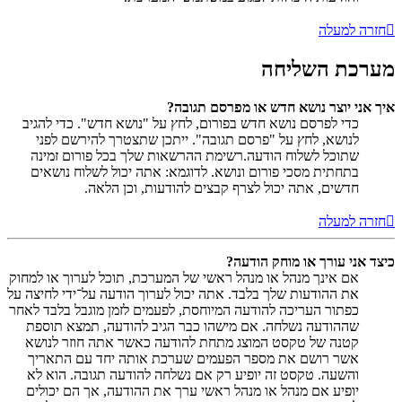
חזרה למעלה
מערכת השליחה
איך אני יוצר נושא חדש או מפרסם תגובה?
כדי לפרסם נושא חדש בפורום, לחץ על "נושא חדש". כדי להגיב
לנושא, לחץ על "פרסם תגובה". ייתכן שתצטרך להירשם לפני
שתוכל לשלוח הודעה.רשימת ההרשאות שלך בכל פורום זמינה
בתחתית מסכי פורום ונושא. לדוגמא: אתה יכול לשלוח נושאים
חדשים, אתה יכול לצרף קבצים להודעות, וכן הלאה.
חזרה למעלה
כיצד אני עורך או מוחק הודעה?
אם אינך מנהל או מנהל ראשי של המערכת, תוכל לערוך או למחוק
את ההודעות שלך בלבד. אתה יכול לערוך הודעה על־ידי לחיצה על
כפתור העריכה להודעה המיוחסת, לפעמים לזמן מוגבל בלבד לאחר
שההודעה נשלחה. אם מישהו כבר הגיב להודעה, תמצא תוספת
קטנה של טקסט המוצג מתחת להודעה כאשר אתה חוזר לנושא
אשר רושם את מספר הפעמים שערכת אותה יחד עם התאריך
והשעה. טקסט זה יופיע רק אם נשלחה להודעה תגובה. הוא לא
יופיע אם מנהל או מנהל ראשי ערך את ההודעה, אך הם יכולים