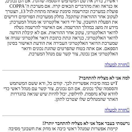
ראשית, בדוק את שם המשתמש והססמה שהזנת. אם הם נכונים,
אז כנראה ואת מהדברים הבאים קרה. אם מערכת ה־COPPA
פועלת במערכת ובהרשמה סימנת שאתה מתחת לגיל 13, תצטרך
לעקוב אחר ההוראות שתקבל. בחלק ממערכות הפורומים דורשים
את הפעלת החשבון, על ידי דואר אלקטרוני או מנהל המערכת;
מידע זה מוצג במהלך ההרשמה. אם האישור להרשמה נשלח
לדואר האלקטרוני, עקוב אחר ההוראות. אם לא קיבלת הודעה
לדואר האלקטרוני, כנראה ונתת כתובת דואר אלקטרוני שגויה או
שמערכת הדואר האלקטרוני העבירה את הודעת האישור בסינון
הספאם. אם אתה בטוח שהפרטים שהזנת נכונים ודואר
האלקטרוני אכן נכונה, צור קשר עם מנהל המערכת.
חזרה למעלה
למה אני לא מצליח להתחבר?
Tיש כמה סיבות אפשריות לכך. קודם כל, ודא ששם המשתמש
והססמה שלך נכונים. אם הם נכונים, צור קשר עם מנהל ראשי כדי
לוודא שלא נחסמת. לחילופין, יכול להיות שיש שגיאה בהגדרות
האתר שהמנהלים שלו יצטרכו לתקן.
חזרה למעלה
נרשמתי בעבר אבל אני לא מצליח להתחבר יותר?!
קיימת אפשרות שמנהל ראשי כיבה או מחק את חשבונך מסיבה