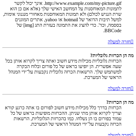
http://www.example.com/my-picture.gif. אינך יכול לקשר
לתמונות המאוחסנות על המחשב האישי שלך (אלא אם כן הוא
שרת הנגיש לכולם) ולא תמונות המאוחסנות מאחורי מנגנוני אימות,
למשל תיבות הדואר של hotmail או yahoo, אתרים המוגנים
בססמה, וכד'. כדי להציג את התמונה בעזרת התג [img] של
BBCode.
חזרה למעלה
מה הן הכרזות גלובליות?
הכרזות גלובליות מכילות מידע חשוב ואתה צריך לקרוא אותן בכל
שעה אפשרית. הן יופיעו בראש של כל פורום ובלוח הבקרה
למשתמש שלך. הרשאות הכרזה גלובלית נקבעות על־ידי המנהל
הראשי של המערכת.
חזרה למעלה
מה הן הכרזות?
הכרזות בדרך כלל מכילות מידע חשוב לפורום בו אתה כרגע קורא
וצריך לקרוא אותן מתי שניתן. ההכרזות מופיעות בראש של כל
עמוד בפורום בו הן נשלחו. כמו בהכרזות הגלובליות, הרשאות
הכרזה נקבעות על־ידי המנהל הראשי של המערכת.
חזרה למעלה