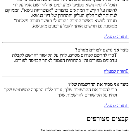
תוכל להוסיף נושא ספציפי למועדפים או להירשם אליו על ידי
לחיצה על הקישור המתאים בתפריט "אפשרויות נושא", הממוקם
לנוחותך לצד חלקו העליון והתחתון של דיון בנושא.
תגובה לנושא כאשר התיבה "הודע לי כאשר תגובה נשלחת"
מסומנת גם תרשום אותך לקבל עדכונים מהנושא.
חזרה למעלה
כיצד אני נרשם לפורום מסוים?
Tכדי להרשם לפורום מסוים, לחץ על הקישור “הרשם לקבלת
עדכונים מפורום זה” בתחתית העמוד לאחר הכניסה לפורום.
חזרה למעלה
כיצד אני מסיר את ההרשמות שלי?
כדי להסיר את ההרשמות שלך, עבור ללוח הבקרה למשתמש שלך
ולחץ על הקישורים להרשמות שלך.
חזרה למעלה
קבצים מצורפים
אלו מין קבצים מצורפים ניתנים לצירוף במערכת זו?