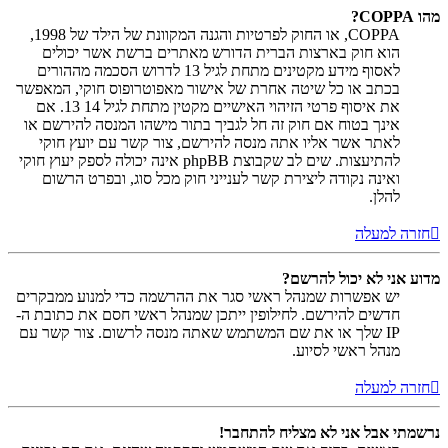
מהו COPPA?
COPPA, או החוק לפרטיות והגנה המקוונת של הילד של 1998,
הוא חוק בארצות הברית הדורש מאתרים ברשת אשר יכולים
לאסוף מידע מקטינים מתחת לגיל 13 לדרוש הסכמה מההורים
בכתב או כל שיטה אחרת של אישור מאפוטרופוס חוקי, המאפשר
את איסוף פרטי הזיהוי האישיים מקטין מתחת לגיל 14 13. אם
אינך בטוח אם חוק זה חל לגביך בתור מישהו המנסה להירשם או
לאתר אשר אליו אתה מנסה להירשם, צור קשר עם יועץ חוקי
להתיעצות. שים לב שקבוצת phpBB אינה יכולה לספק יעוץ חוקי
ואינה נקודה ליצירת קשר לענייני חוק מכל סוג, ובפרט הרשום
להלן.
חזרה למעלה
מדוע אני לא יכול להרשם?
יש אפשרות שמנהל ראשי סגר את ההרשמה כדי למנוע ממבקרים
חדשים להירשם. לחילופין ייתכן שמנהל ראשי חסם את כתובת ה-
IP שלך או את שם המשתמש שאתה מנסה לרשום. צור קשר עם
מנהל ראשי לסיוע.
חזרה למעלה
נרשמתי אבל אני לא מצליח להתחבר!