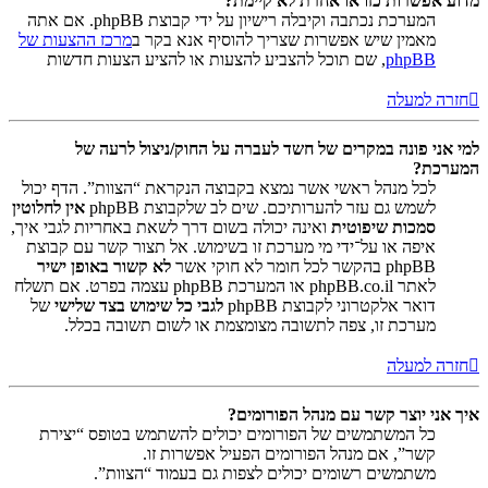
מדוע אפשרות כזו או אחרת לא קיימת?
המערכת נכתבה וקיבלה רישיון על ידי קבוצת phpBB. אם אתה
מאמין שיש אפשרות שצריך להוסיף אנא בקר ב
מרכז ההצעות של
phpBB
, שם תוכל להצביע להצעות או להציע הצעות חדשות
חזרה למעלה
למי אני פונה במקרים של חשד לעברה על החוק/ניצול לרעה של
המערכת?
לכל מנהל ראשי אשר נמצא בקבוצה הנקראת “הצוות”. הדף יכול
לשמש גם עזר להערותיכם. שים לב שלקבוצת phpBB
אין לחלוטין
סמכות שיפוטית
ואינה יכולה בשום דרך לשאת באחריות לגבי איך,
איפה או על־ידי מי מערכת זו בשימוש. אל תצור קשר עם קבוצת
phpBB בהקשר לכל חומר לא חוקי אשר
לא קשור באופן ישיר
לאתר phpBB.co.il או המערכת phpBB עצמה בפרט. אם תשלח
דואר אלקטרוני לקבוצת phpBB
לגבי כל שימוש בצד שלישי
של
מערכת זו, צפה לתשובה מצומצמת או לשום תשובה בכלל.
חזרה למעלה
איך אני יוצר קשר עם מנהל הפורומים?
כל המשתמשים של הפורומים יכולים להשתמש בטופס “יצירת
קשר”, אם מנהל הפורומים הפעיל אפשרות זו.
משתמשים רשומים יכולים לצפות גם בעמוד “הצוות”.