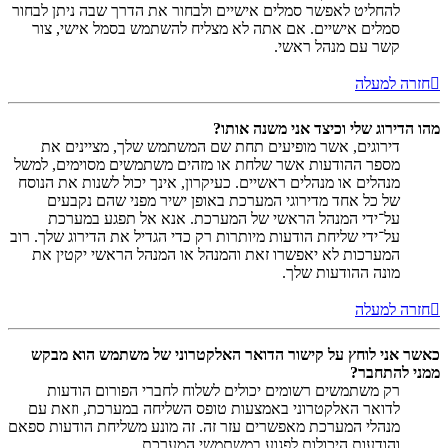
להחליט לאפשר סמלים אישיים ולבחור את הדרך שבה ניתן לבחור
סמלים אישיים. אם אתה לא מצליח להשתמש בסמל אישי, צור
קשר עם מנהל ראשי.
חזרה למעלה
מהו הדירוג שלי וכיצד אני משנה אותו?
דירוגים, אשר מופיעים תחת שם המשתמש שלך, מציינים את
מספר ההודעות אשר שלחת או מזהים משתמשים מסוימים, למשל
מנהלים או מנהלים ראשיים. כעיקרון, אינך יכול לשנות את הנוסח
של כל אחד מדירוגי המערכת באופן ישיר מפני שהם נקבעים
על־ידי המנהל הראשי של המערכת. אנא אל תפגע במערכת
על־ידי שליחת הודעות מיותרות רק כדי הגדיל את הדירוג שלך. רוב
המערכות לא יאפשרו זאת והמנהל או המנהל הראשי יקטין את
מונה ההודעות שלך.
חזרה למעלה
כאשר אני לוחץ על קישור הדואר האלקטרוני של משתמש הוא מבקש
ממני להתחבר?
רק משתמשים רשומים יכולים לשלוח לחברי הפורום הודעות
לדואר האלקטרוני באמצעות טופס השליחה במערכת, וזאת עם
מנהלי המערכת מאפשרים עזר זה. זה מונע משליחת הודעות ספאם
והודעות היכולות לפגוע במשתמשי המערכת.