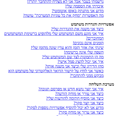
נרשמתי בעבר אבל אני לא מצליח להתחבר יותר?!
איבדתי את הססמה שלי!
מדוע אני מתנתק באופן אוטומטי?
מה האפשרות “מחק את כל עוגיות המערכת” עושה?
אפשרויות והגדרות משתמש
כיצד אני משנה את ההגדרות שלי?
איך אני מונע משם המשתמש שלי מלהופיע ברשימת המשתמשים
המחוברים?
הזמנים אינם נכונים!
שינתי את אזור הזמן והוא עדין שונה מהזמן שלי!
השפה שלי אינה ברשימה!
מה הן התמונות לצד שם המשתמש שלי?
איך אני יכול להציג סמל אישי?
מהו הדירוג שלי וכיצד אני משנה אותו?
כאשר אני לוחץ על קישור הדואר האלקטרוני של משתמש הוא
מבקש ממני להתחבר?
מערכת השליחה
איך אני יוצר נושא חדש או מפרסם תגובה?
כיצד אני עורך או מוחק הודעה?
כיצד אני מוסיף חתימה להודעות שלי?
כיצד אני יוצר סקר?
מדוע אני לא יכול להוסיף אפשרויות נוספות לסקר?
כיצד אני ערוך או מוחק סקר?