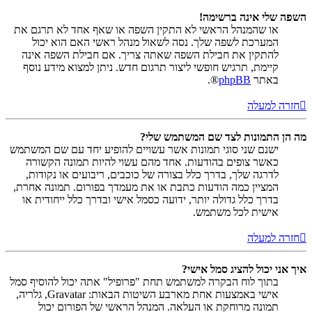
השפה שלי אינה ברשימה!
או שהמנהל הראשי לא התקין השפה או שאף אחד לא תרגם את
המערכת לשפה שלך. נסה לשאול מנהל ראשי האם הוא יכול
להתקין את חבילת השפה שאתה צריך. אם חבילת השפה אינה
קיימת, תרגיש חופשי ליצור תרגום חדש. ניתן למצוא מידע נוסף
באתר
phpBB
®.
חזרה למעלה
מה הן התמונות לצד שם המשתמש שלי?
ישנם שני סוגי תמונות אשר עשויים להופיע יחד עם שם המשתמש
כאשר צופים בהודעות. אחד מהם עשוי להיות תמונה הקשורה
לדרגה שלך, בדרך כלל בצורה של כוכבים, ריבועים או נקודות,
המציין כמה הודעות כתבת או את מעמדך בפורום. תמונה אחרת,
בדרך כלל גדולה יותר, ידועה כסמל אישי ובדרך כלל ייחודית או
אישית לכל משתמש.
חזרה למעלה
איך אני יכול להציג סמל אישי?
בתוך לוח הבקרה למשתמש תחת "פרופיל" אתה יכול להוסיף סמל
אישי באמצעות אחת מארבע השיטות הבאות: Gravatar, גלריה,
תמונה מרוחקת או העלאה. המנהל הראשי של הפורום יכול