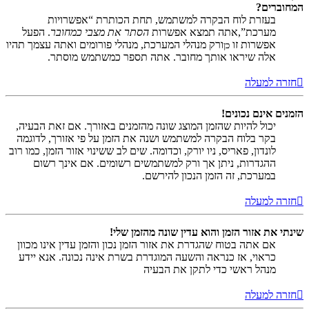
המחוברים?
בעזרת לוח הבקרה למשתמש, תחת הכותרת “אפשרויות
מערכת”,אתה תמצא אפשרות
הסתר את מצבי כמחובר
. הפעל
אפשרות זו
ורק מנהלי המערכת, מנהלי פורומים ואתה עצמך תהיו
כן
אלה שיראו אותך מחובר. אתה תספר כמשתמש מוסתר.
חזרה למעלה
הזמנים אינם נכונים!
יכול להיות שהזמן המוצג שונה מהזמנים באזורך. אם זאת הבעיה,
בקר בלוח הבקרה למשתמש ושנה את הזמן על פי אזורך, לדוגמה
לונדון, פאריס, ניו יורק, וכדומה. שים לב ששינוי אזור הזמן, כמו רוב
ההגדרות, ניתן אך ורק למשתמשים רשומים. אם אינך רשום
במערכת, זה הזמן הנכון להירשם.
חזרה למעלה
שינתי את אזור הזמן והוא עדין שונה מהזמן שלי!
אם אתה בטוח שהגדרת את אזור הזמן נכון והזמן עדין אינו מכוון
כראוי, אז כנראה והשעה המוגדרת בשרת אינה נכונה. אנא יידע
מנהל ראשי כדי לתקן את הבעיה
חזרה למעלה