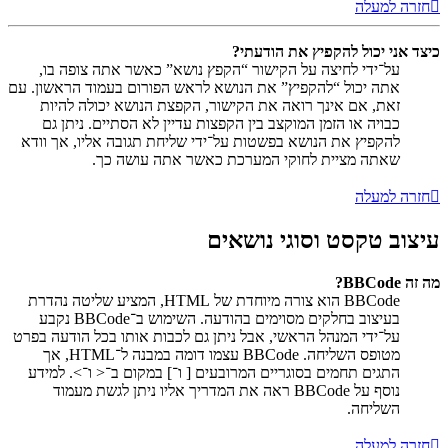
חזרה למעלה
כיצד אני יכול להקפיץ את הודעתי?
על־ידי לחיצה על הקישור “הקפץ נושא” כאשר אתה צופה בו,
אתה יכול “להקפיץ” את הנושא לראש הפורום בעמוד הראשון. עם
זאת, אם אינך רואה את הקישור, הקפצת הנושא יכולה להיות
כבויה או הזמן המוקצב בין הקפצות עדיין לא הסתיים. ניתן גם
להקפיץ את הנושא בפשטות על־ידי שליחת תגובה אליו, אך וודא
שאתה מציית לחוקי המערכת כאשר אתה עושה כך.
חזרה למעלה
עיצוב טקסט וסוגי נושאים
מה זה BBCode?
BBCode הוא צורה מיוחדת של HTML, המציע שליטה נהדרת
בעיצוב בחלקים מסוימים בהודעה. השימוש ב־BBCode נקבע
על־ידי המנהל הראשי, אבל ניתן גם לכבות אותו בכל הודעה בפרט
מטופס השליחה. BBCode עצמו דומה במבנה ל־HTML, אך
התגים תחמים בסוגריים המרובעים [ ו־] במקום ב־< ו־>. למידע
נוסף על BBCode ראה את המדריך אליו ניתן לגשת מעמוד
השליחה.
חזרה למעלה