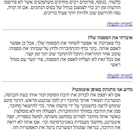
כלשהי. בנוסף, פורומים רבים מוחקים משתמשים אשר לא פירסמו
הודעות זמן רב כדי לצמצם בגודל של בסיס הנתונים. אם זה קרה,
נסה להירשם שוב ולהיות יותר פעיל בדיונים.
חזרה למעלה
איבדתי את הססמה שלי!
בלי פאניקה! אי אפשר לשחזר את הססמה שלך, אבל כן אפשר
לאפס אותה. בקר בדף ההתחברות ולחץ על
שכחתי את ססמתי
.
עקוב אחר ההוראות ותוכל להתחבר שוב תוך זמן קצר.
אם בכל זאת לא תצליח לאפס את הססמה, צור קשר עם מנהל
ראשי
חזרה למעלה
מדוע אני מתנתק באופן אוטומטי?
אם לא תסמן את לבדוק את תיבת הסימון
זכור אותי
בעת הכניסה,
המערכת תשאיר אותך מחובר רק לזמן שנקבע מראש. הדבר מונע
שימוש לרעה בחשבונך על ידי מישהו אחר. כדי להישאר מחובר,
סמן את התיבה במהלך ההתחברות. הפעולה הזו לא מומלצת
כאשר אתה מחובר לפורום במחשב משותף, למשל בספריה, קפה
אינטרנט, מחשבי מעבדות באוניברסיטה וכו׳. אם אתה לא רואה
את התיבה, כנראה שמנהל המערכת ביטל את האפשרות הזו.