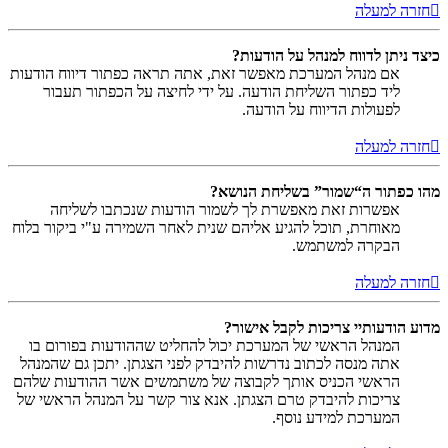
חזרה למעלה
כיצד ניתן לדווח למנהל על הודעות?
אם מנהל המערכת מאפשר זאת, אתה תראה כפתור דיווח הודעות
ליד כפתור השליחת הודעה. על ידי לחיצה על הכפתור תעבור
לפעולות הדיווח על הודעה.
חזרה למעלה
מהו כפתור ה“שמור” בשליחת הנושא?
אפשרות זאת מאפשרת לך לשמור הודעות שנכתבו לשליחה
מאוחרת, תוכל להגיע אליהם שנית לאחר השמירה ע"י ביקור בלוח
הבקרה למשתמש.
חזרה למעלה
מדוע הודעותיי צריכות לקבל אישור?
המנהל הראשי של המערכת יכול להחליט שההודעות בפורום בו
אתה מנסה לכתוב נדרשות להיבדק לפני הצגתן. יתכן גם שהמנהל
הראשי הכניס אותך לקבוצה של משתמשים אשר ההודעות שלהם
צריכות להיבדק טרם הצגתן. אנא צור קשר על המנהל הראשי של
המערכת למידע נוסף.