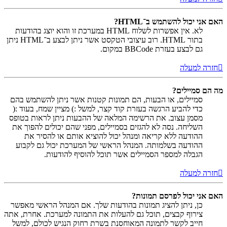
האם אני יכול להשתמש ב־HTML?
לא. אין אפשרות לשלוח HTML במערכת זו והוא יוצג בהודעות
בתור HTML. רוב עיצובי הטקסט אשר ניתן לבצע ב־HTML ניתן
גם לבצע בעזרת BBCode במקום.
חזרה למעלה
מה הם סמיילים?
סמיילים, או הבעות, הם תמונות קטנות אשר ניתן להשתמש בהם
כדי להביע הרגשה בעזרת קוד קצר, למשל :) מציין שמח, בעוד :(
מסמן עצוב. את הרשימה המלאה של ההבעות ניתן לראות בטופס
השליחה. נסה לא להגזים בסמיילים, מפני שהם יכולים להפוך את
ההודעה ללא קריאה ומנהל יכול להוציא אותם או להסיר את
ההודעה בשלמותה. המנהל הראשי של המערכת יכול גם לקבוע
הגבלה למספר הסמיילים אשר תוכל להוסיף להודעות.
חזרה למעלה
האם אני יכול לפרסם תמונות?
כן, ניתן להציג תמונות בהודעות שלך. אם המנהל הראשי מאפשר
צירוף קבצים, תוכל גם להעלות את התמונה למערכת. אחרת, אתה
חייב לקשר לתמונה המאוחסנת בשרת רחוק הנגיש לכולם, למשל