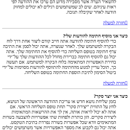
להשאיר הערה אשר מסבירה מדוע הם ערכו את ההודעה לפי
ראות עיניהם. שים לב שמשתמשים רגילים לא יכולים למחוק
הודעה לאחר שקיבלה תגובה.
חזרה למעלה
כיצד אני מוסיף חתימה להודעות שלי?
כדי להוסיף חתימה להודעה אתה חייב קודם ליצור אחת דרך לוח
הבקרה למשתמש שלך. לאחר שנוצרה, אתה יכול לסמן את התיבה
צרף חתימה
בטופס השליחה כדי להוסיף את החתימה שלך. אתה
יכול גם להוסיף חתימה כברירת מחדל לכל ההודעות שלך על־ידי
בחירת האפשרות המתאימה בלוח הבקרה למשתמש. אם תעשה
כך, תוכל עדיין למנוע מהחתימה להתווסף להודעות מסוימות על־ידי
ביטול הסימון לתיבת הוספת החתימה בטופס השליחה.
חזרה למעלה
כיצד אני יוצר סקר?
בזמן שליחת נושא חדש או עריכת ההודעה הראשונה של הנושא,
לחץ על התווית “יצירת סקר” תחת טופס השליחה הראשי. אם
אתה לא יכול לראות אותה, אין לך את ההרשאות המתאימות
ליצירת סקרים. הזן כותרת ולפחות שתי אפשרויות להצבעה בשדות
המתאימים וודא שכל אפשרות בשורה נפרדת בתיבת הטקסט.
אתה יכול גם לקבוע את מספר האפשרויות אשר משתמשים יכולים