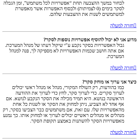
לבחור במשך ההצבעה תחת “אפשרויות לכל משתמש”, זמן הגבלה
לסקר בימים (0 לצמיתות) ולבסוף האפשרות אשר מאפשרת
למשתמשים לשנות את ההצבעות שלהם.
חזרה למעלה
מדוע אני לא יכול להוסיף אפשרויות נוספות לסקר?
גבול האפשרויות בסקר נקבע ע"י שיקול דעתו של מנהל המערכת.
אם אתה חושב שכמות האפשרויות לא מספיקה לך, פנה למנהל
המערכת.
חזרה למעלה
כיצד אני ערוך או מוחק סקר?
כמו בהודעות, רק השולח המקורי, מנהל או מנהל ראשי יכולים
לערוך סקרים. כדי לערוך סקר, לחץ כדי לערוך את ההודעה
הראשונה בנושא. היא תמיד מכילה את הסקר הנקבע לנושא. אם
אף אחד לא הצביע, ניתן למחוק את הסקר או לשנות כל אחת
מהאפשרויות שלו. עם זאת, אם משתמשים כבר הצביעו בסקר, רק
מנהלים או מנהלים ראשיים יכולים לערוך או למחוק אותו. כך נמנע
מאפשרויות הסקר להשתנות באמצע תקופת הסקר.
חזרה למעלה