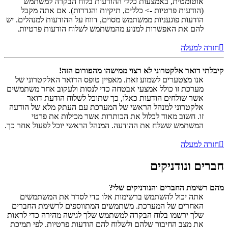
אוטומטית, באמצעות כללי ההודעות בלוח הבקרה למשתמש
(הודעות פרטיות -> כללים, תיקיות והגדרות). אם אתה מקבל
הודעות פוגעניות ממשתמש מסוים, דווח על ההודעות למנהלים. יש
להם את האפשרות למנוע מהמשתמש לשלוח הודעות פרטיות.
חזרה למעלה
קיבלתי דואר אלקטרוני לא רצוי ממישהו מהפורום הזה!
אנו מצטערים לשמוע זאת. מאפיין טופס הדואר האלקטרוני של
מערכת זו כולל אמצעי אבטחה כדי לנסות ולעקוב אחר משתמשים
אשר שולחים הודעות כאלו, כך שתוכל לשלוח הודעת דואר
אלקטרוני למנהל הראשי של המערכת עם העתק מלא של הודעה
זו. חשוב מאוד לכלול את הכותרות אשר מכילות את פרטי
המשתמש ששלח את ההודעה. המנהל הראשי יוכל לפעול אחר כך.
חזרה למעלה
חברים ונודניקים
מהם רשימת החברים והנודניקים שלי?
אתה יכול להשתמש ברשימות אלו כדי לסדר את המשתמשים
האחרים של המערכת. משתמשים המתווספים לרשימת החברים
שלך ירשמו בלוח הבקרה למשתמש שלך לגישה מהירה כדי לראות
את מצב החיבור שלהם ולשלוח להם הודעות פרטיות. לפי תמיכת