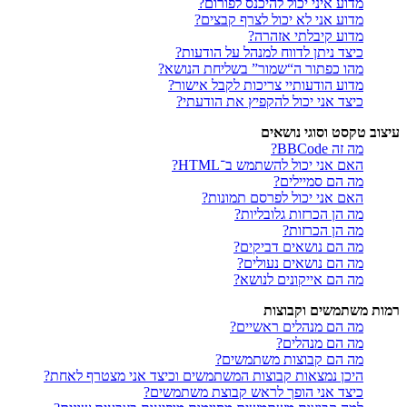
מדוע איני יכול להיכנס לפורום?
מדוע אני לא יכול לצרף קבצים?
מדוע קיבלתי אזהרה?
כיצד ניתן לדווח למנהל על הודעות?
מהו כפתור ה“שמור” בשליחת הנושא?
מדוע הודעותיי צריכות לקבל אישור?
כיצד אני יכול להקפיץ את הודעתי?
עיצוב טקסט וסוגי נושאים
מה זה BBCode?
האם אני יכול להשתמש ב־HTML?
מה הם סמיילים?
האם אני יכול לפרסם תמונות?
מה הן הכרזות גלובליות?
מה הן הכרזות?
מה הם נושאים דביקים?
מה הם נושאים נעולים?
מה הם אייקונים לנושא?
רמות משתמשים וקבוצות
מה הם מנהלים ראשיים?
מה הם מנהלים?
מה הם קבוצות משתמשים?
היכן נמצאות קבוצות המשתמשים וכיצד אני מצטרף לאחת?
כיצד אני הופך לראש קבוצת משתמשים?