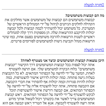
חזרה למעלה
מה הם קבוצות משתמשים?
קבוצות משתמשים הם קבוצות של משתמשים אשר מחלקים את
הקהילה לחלקים הניתנים לניהול על־ידי המנהלים הראשיים של
המערכת. כל משתמש יכול להשתייך לכמה קבוצות ולכל קבוצה
יכולות להיקבע ההרשאות שלה. הן מספקות דרך קלה למנהלים
ראשיים לשנות הרשאות להרבה משתמשים בפעם אחת, כמו שינוי
הרשאות מנהל וקביעת גישות למשתמשים לפורומים פרטיים.
חזרה למעלה
היכן נמצאות קבוצות המשתמשים וכיצד אני מצטרף לאחת?
אתה יכול לצפות בכל קבוצות המשתמשים דרך הקישור “קבוצות
משתמשים” בלוח הבקרה למשתמש שלך. אם תרצה להצטרף
לאחת, המשך על־ידי לחיצה על הכפתור המתאים. לא כל הקבוצות
בעלות גישה פתוחה. כמה יכולות לדרוש אישור להצטרפות, כמה
יכולות להיות סגורות וכמה יכולות אף להסתיר את חברי הקבוצה.
אם הקבוצה פתוחה, אתה יכול להצטרף אליה על־ידי לחיצה על
הכפתור המתאים. אם קבוצה דורשת אישור להצטרפות תוכל
לבקש להצטרף על־ידי לחיצה על הכפתור המתאים. ראש קבוצת
המשתמשים צריך לאשר את בקשתך ויכול לשאול אותך מדוע
אתה רוצה להצטרף לקבוצה. אנא אל תטריד ראש קבוצה אם הוא