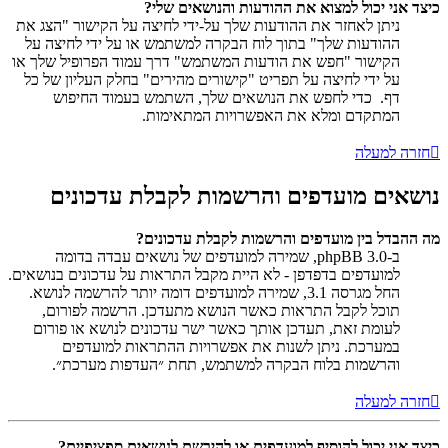
כיצד אני יכול למצוא את ההודעות והנושאים שלי?
ניתן לאחזר את ההודעות שלך על-ידי לחיצה על הקישור "הצג את
ההודעות שלך" בתוך לוח הבקרה למשתמש או על ידי לחיצה על
הקישור "חפש את הודעות המשתמש" דרך עמוד הפרופיל שלך או
על ידי לחיצה על תפריט "קישורים מהירים" בחלק העליון של כל
דף. כדי לחפש את הנושאים שלך, השתמש בעמוד החיפוש
המתקדם ומלא את האפשרויות המתאימות.
חזרה למעלה
נושאים מועדפים והרשמות לקבלת עדכונים
מה ההבדל בין מועדפים והרשמות לקבלת עדכונים?
ב-phpBB 3.0, שמירה למועדפים של נושאים עבדה בדומה
למועדפים בדפדפן - לא היית מקבל התראות על עדכונים בנושאים.
החל מגרסה 3.1, שמירה למועדפים דומה יותר להרשמה לנושא.
תוכל לקבל התראות כאשר הנושא מתעדכן. הרשמה לפורום,
לעומת זאת, תעדכן אותך כאשר ישר עדכונים לנושא או פורום
במערכת. ניתן לשנות את אפשרויות ההתראות למועדפים
והרשמות בלוח הבקרה למשתמש, תחת ״העדפות מערכת״.
חזרה למעלה
כיצד אני יכול להוסיף למועדפים או להירשם לנושאים ספציפיים?