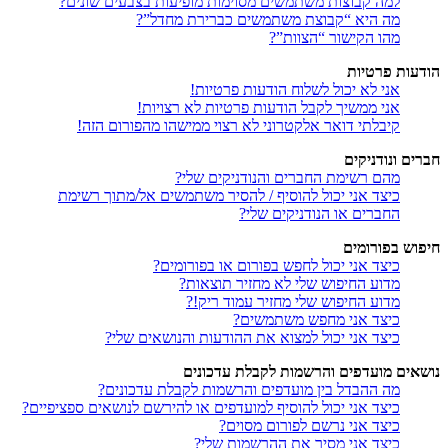
למה קבוצות משתמשים מסוימות מופיעות בצבעים שונים?
מה היא “קבוצת משתמשים כברירת מחדל”?
מהו הקישור “הצוות”?
הודעות פרטיות
אני לא יכול לשלוח הודעות פרטיות!
אני ממשיך לקבל הודעות פרטיות לא רצויות!
קיבלתי דואר אלקטרוני לא רצוי ממישהו מהפורום הזה!
חברים ונודניקים
מהם רשימת החברים והנודניקים שלי?
כיצד אני יכול להוסיף / להסיר משתמשים אל/מתוך רשימת
החברים או הנודניקים שלי?
חיפוש בפורומים
כיצד אני יכול לחפש בפורום או בפורומים?
מדוע החיפוש שלי לא מחזיר תוצאות?
מדוע החיפוש שלי מחזיר עמוד ריק!?
כיצד אני מחפש משתמשים?
כיצד אני יכול למצוא את ההודעות והנושאים שלי?
נושאים מועדפים והרשמות לקבלת עדכונים
מה ההבדל בין מועדפים והרשמות לקבלת עדכונים?
כיצד אני יכול להוסיף למועדפים או להירשם לנושאים ספציפיים?
כיצד אני נרשם לפורום מסוים?
כיצד אני מסיר את ההרשמות שלי?