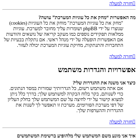
חזרה למעלה
מה האפשרות “מחק את כל עוגיות המערכת” עושה?
"מחק את כל עוגיות המערכת" מוחק את כל העוגיות (cookies)
שנוצרו על ידי phpBB ושומרות עליך מחובר למערכת. עוגיות
ממלאות תפקידים נוספים כמו מעקב קריאה של נושאים והודעות
אם האפשרות הופעלה על ידי מנהל ראשי. אם נתקלת בבעיות של
התחברות והתנתקות, מחיקת עוגיות המערכת יכולה לעזור.
חזרה למעלה
אפשרויות והגדרות משתמש
כיצד אני משנה את ההגדרות שלי?
אם אתה משתמש רשום, כל הגדרותיך שמורות במסד הנתונים.
כדי לשנותם, בקר בלוח הבקרה למשתמש שלך; בדרך כלל ניתן
למצוא קישור על ידי לחיצה על שם המשתמש שלך בחלק העליון
של דפי מערכת הפורומים. מערכת זו תאפשר לך לשנות את
ההגדרות וההעדפות שלך.
חזרה למעלה
איך אני מונע משם המשתמש שלי מלהופיע ברשימת המשתמשים