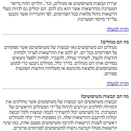
יצירת קבוצות משתמשים או מנהלים, וכד', תלויים תחת מייסד
המערכת ובהרשאות אשר הוא נתן להם. הם יכולים גם להיות בעלי
הרשאות ניהול מלאות בכל הפורומים, לפי ההגדרות אשר נקבעו
על־ידי מייסד המערכת.
חזרה למעלה
מה הם מנהלים?
מנהלים הם משתמשים (או קבוצות של משתמשים) אשר מפקחים
על הפורומים בכל יום. יש להם את ההרשאות לערוך ולמחוק
הודעות ולנעול, לשחרר נעילה, להעביר, למחוק ולפצל נושאים
בפורום אותו הם מנהלים. בדרך כלל, מנהלים נקבעו כדי למנוע
ממשתמשים מלצאת מהנושא או משליחת הודעות הפוגעות
בפורום.
חזרה למעלה
מה הם קבוצות משתמשים?
קבוצות משתמשים הם קבוצות של משתמשים אשר מחלקים את
הקהילה לחלקים הניתנים לניהול על־ידי המנהלים הראשיים של
המערכת. כל משתמש יכול להשתייך לכמה קבוצות ולכל קבוצה
יכולות להיקבע ההרשאות שלה. הן מספקות דרך קלה למנהלים
ראשיים לשנות הרשאות להרבה משתמשים בפעם אחת, כמו שינוי
הרשאות מנהל וקביעת גישות למשתמשים לפורומים פרטיים.