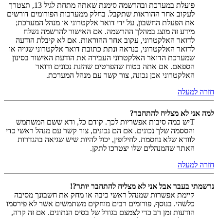
פועלת במערכת ובהרשמה סימנת שאתה מתחת לגיל 13, תצטרך
לעקוב אחר ההוראות שתקבל. בחלק ממערכות הפורומים דורשים
את הפעלת החשבון, על ידי דואר אלקטרוני או מנהל המערכת;
מידע זה מוצג במהלך ההרשמה. אם האישור להרשמה נשלח
לדואר האלקטרוני, עקוב אחר ההוראות. אם לא קיבלת הודעה
לדואר האלקטרוני, כנראה ונתת כתובת דואר אלקטרוני שגויה או
שמערכת הדואר האלקטרוני העבירה את הודעת האישור בסינון
הספאם. אם אתה בטוח שהפרטים שהזנת נכונים ודואר
האלקטרוני אכן נכונה, צור קשר עם מנהל המערכת.
חזרה למעלה
למה אני לא מצליח להתחבר?
Tיש כמה סיבות אפשריות לכך. קודם כל, ודא ששם המשתמש
והססמה שלך נכונים. אם הם נכונים, צור קשר עם מנהל ראשי כדי
לוודא שלא נחסמת. לחילופין, יכול להיות שיש שגיאה בהגדרות
האתר שהמנהלים שלו יצטרכו לתקן.
חזרה למעלה
נרשמתי בעבר אבל אני לא מצליח להתחבר יותר?!
קיימת אפשרות שמנהל ראשי כיבה או מחק את חשבונך מסיבה
כלשהי. בנוסף, פורומים רבים מוחקים משתמשים אשר לא פירסמו
הודעות זמן רב כדי לצמצם בגודל של בסיס הנתונים. אם זה קרה,