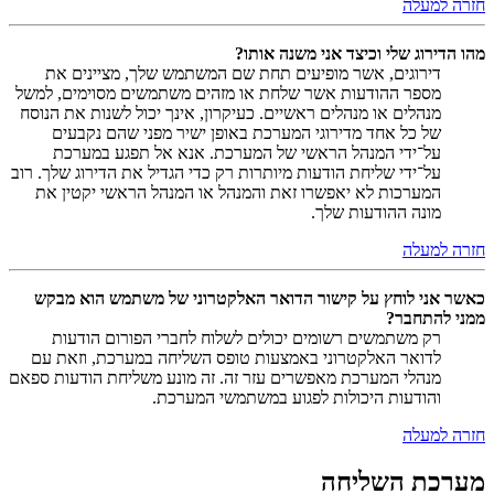
חזרה למעלה
מהו הדירוג שלי וכיצד אני משנה אותו?
דירוגים, אשר מופיעים תחת שם המשתמש שלך, מציינים את
מספר ההודעות אשר שלחת או מזהים משתמשים מסוימים, למשל
מנהלים או מנהלים ראשיים. כעיקרון, אינך יכול לשנות את הנוסח
של כל אחד מדירוגי המערכת באופן ישיר מפני שהם נקבעים
על־ידי המנהל הראשי של המערכת. אנא אל תפגע במערכת
על־ידי שליחת הודעות מיותרות רק כדי הגדיל את הדירוג שלך. רוב
המערכות לא יאפשרו זאת והמנהל או המנהל הראשי יקטין את
מונה ההודעות שלך.
חזרה למעלה
כאשר אני לוחץ על קישור הדואר האלקטרוני של משתמש הוא מבקש
ממני להתחבר?
רק משתמשים רשומים יכולים לשלוח לחברי הפורום הודעות
לדואר האלקטרוני באמצעות טופס השליחה במערכת, וזאת עם
מנהלי המערכת מאפשרים עזר זה. זה מונע משליחת הודעות ספאם
והודעות היכולות לפגוע במשתמשי המערכת.
חזרה למעלה
מערכת השליחה