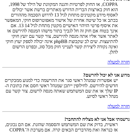
COPPA, או החוק לפרטיות והגנה המקוונת של הילד של 1998,
הוא חוק בארצות הברית הדורש מאתרים ברשת אשר יכולים
לאסוף מידע מקטינים מתחת לגיל 13 לדרוש הסכמה מההורים
בכתב או כל שיטה אחרת של אישור מאפוטרופוס חוקי, המאפשר
את איסוף פרטי הזיהוי האישיים מקטין מתחת לגיל 14 13. אם
אינך בטוח אם חוק זה חל לגביך בתור מישהו המנסה להירשם או
לאתר אשר אליו אתה מנסה להירשם, צור קשר עם יועץ חוקי
להתיעצות. שים לב שקבוצת phpBB אינה יכולה לספק יעוץ חוקי
ואינה נקודה ליצירת קשר לענייני חוק מכל סוג, ובפרט הרשום
להלן.
חזרה למעלה
מדוע אני לא יכול להרשם?
יש אפשרות שמנהל ראשי סגר את ההרשמה כדי למנוע ממבקרים
חדשים להירשם. לחילופין ייתכן שמנהל ראשי חסם את כתובת ה-
IP שלך או את שם המשתמש שאתה מנסה לרשום. צור קשר עם
מנהל ראשי לסיוע.
חזרה למעלה
נרשמתי אבל אני לא מצליח להתחבר!
ראשית, בדוק את שם המשתמש והססמה שהזנת. אם הם נכונים,
אז כנראה ואת מהדברים הבאים קרה. אם מערכת ה־COPPA