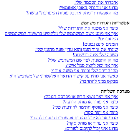
איבדתי את הססמה שלי!
מדוע אני מתנתק באופן אוטומטי?
מה האפשרות “מחק את כל עוגיות המערכת” עושה?
אפשרויות והגדרות משתמש
כיצד אני משנה את ההגדרות שלי?
איך אני מונע משם המשתמש שלי מלהופיע ברשימת המשתמשים
המחוברים?
הזמנים אינם נכונים!
שינתי את אזור הזמן והוא עדין שונה מהזמן שלי!
השפה שלי אינה ברשימה!
מה הן התמונות לצד שם המשתמש שלי?
איך אני יכול להציג סמל אישי?
מהו הדירוג שלי וכיצד אני משנה אותו?
כאשר אני לוחץ על קישור הדואר האלקטרוני של משתמש הוא
מבקש ממני להתחבר?
מערכת השליחה
איך אני יוצר נושא חדש או מפרסם תגובה?
כיצד אני עורך או מוחק הודעה?
כיצד אני מוסיף חתימה להודעות שלי?
כיצד אני יוצר סקר?
מדוע אני לא יכול להוסיף אפשרויות נוספות לסקר?
כיצד אני ערוך או מוחק סקר?
מדוע איני יכול להיכנס לפורום?