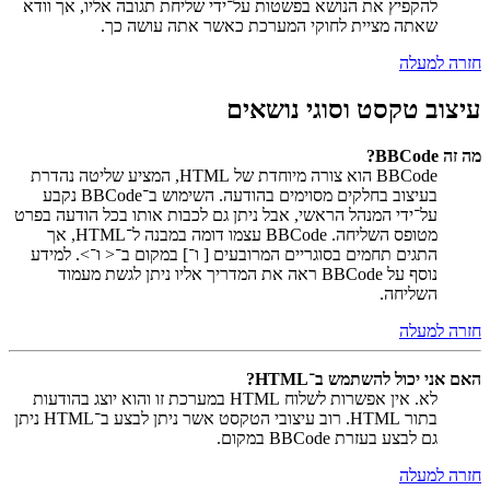
להקפיץ את הנושא בפשטות על־ידי שליחת תגובה אליו, אך וודא
שאתה מציית לחוקי המערכת כאשר אתה עושה כך.
חזרה למעלה
עיצוב טקסט וסוגי נושאים
מה זה BBCode?
BBCode הוא צורה מיוחדת של HTML, המציע שליטה נהדרת
בעיצוב בחלקים מסוימים בהודעה. השימוש ב־BBCode נקבע
על־ידי המנהל הראשי, אבל ניתן גם לכבות אותו בכל הודעה בפרט
מטופס השליחה. BBCode עצמו דומה במבנה ל־HTML, אך
התגים תחמים בסוגריים המרובעים [ ו־] במקום ב־< ו־>. למידע
נוסף על BBCode ראה את המדריך אליו ניתן לגשת מעמוד
השליחה.
חזרה למעלה
האם אני יכול להשתמש ב־HTML?
לא. אין אפשרות לשלוח HTML במערכת זו והוא יוצג בהודעות
בתור HTML. רוב עיצובי הטקסט אשר ניתן לבצע ב־HTML ניתן
גם לבצע בעזרת BBCode במקום.
חזרה למעלה