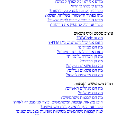
מדוע אני לא יכול לצרף קבצים?
מדוע קיבלתי אזהרה?
כיצד ניתן לדווח למנהל על הודעות?
מהו כפתור ה“שמור” בשליחת הנושא?
מדוע הודעותיי צריכות לקבל אישור?
כיצד אני יכול להקפיץ את הודעתי?
עיצוב טקסט וסוגי נושאים
מה זה BBCode?
האם אני יכול להשתמש ב־HTML?
מה הם סמיילים?
האם אני יכול לפרסם תמונות?
מה הן הכרזות גלובליות?
מה הן הכרזות?
מה הם נושאים דביקים?
מה הם נושאים נעולים?
מה הם אייקונים לנושא?
רמות משתמשים וקבוצות
מה הם מנהלים ראשיים?
מה הם מנהלים?
מה הם קבוצות משתמשים?
היכן נמצאות קבוצות המשתמשים וכיצד אני מצטרף לאחת?
כיצד אני הופך לראש קבוצת משתמשים?
למה קבוצות משתמשים מסוימות מופיעות בצבעים שונים?