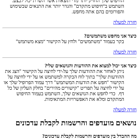
החיפוש שלך החזיק יותר מדי תוצאות אשר השרת יכול לבצע.
השתמש ב“חיפוש מתקדם” והגדר יותר את התנאים שבשימוש
והפורומים בהם אתה מחפש.
חזרה למעלה
כיצד אני מחפש משתמשים?
בקר בעמוד “משתמשים” ולחץ על הקישור “מצא משתמש”
חזרה למעלה
כיצד אני יכול למצוא את ההודעות והנושאים שלי?
ניתן לאחזר את ההודעות שלך על-ידי לחיצה על הקישור "הצג את
ההודעות שלך" בתוך לוח הבקרה למשתמש או על ידי לחיצה על
הקישור "חפש את הודעות המשתמש" דרך עמוד הפרופיל שלך או
על ידי לחיצה על תפריט "קישורים מהירים" בחלק העליון של כל
דף. כדי לחפש את הנושאים שלך, השתמש בעמוד החיפוש
המתקדם ומלא את האפשרויות המתאימות.
חזרה למעלה
נושאים מועדפים והרשמות לקבלת עדכונים
מה ההבדל בין מועדפים והרשמות לקבלת עדכונים?