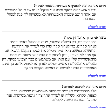
מדוע אני לא יכול להוסיף אפשרויות נוספות לסקר?
גבול האפשרויות בסקר נקבע ע"י שיקול דעתו של מנהל המערכת.
אם אתה חושב שכמות האפשרויות לא מספיקה לך, פנה למנהל
המערכת.
חזרה למעלה
כיצד אני ערוך או מוחק סקר?
כמו בהודעות, רק השולח המקורי, מנהל או מנהל ראשי יכולים
לערוך סקרים. כדי לערוך סקר, לחץ כדי לערוך את ההודעה
הראשונה בנושא. היא תמיד מכילה את הסקר הנקבע לנושא. אם
אף אחד לא הצביע, ניתן למחוק את הסקר או לשנות כל אחת
מהאפשרויות שלו. עם זאת, אם משתמשים כבר הצביעו בסקר, רק
מנהלים או מנהלים ראשיים יכולים לערוך או למחוק אותו. כך נמנע
מאפשרויות הסקר להשתנות באמצע תקופת הסקר.
חזרה למעלה
מדוע איני יכול להיכנס לפורום?
חלק מהפורומים מוגבלים לקבוצות משתמשים מסוימות. בכדי
לצפות, לקרוא, לשלוח או לערוך אתה צריך גישות מסוימות, פנה
למנהל המערכת בשביל לקבלם.
חזרה למעלה