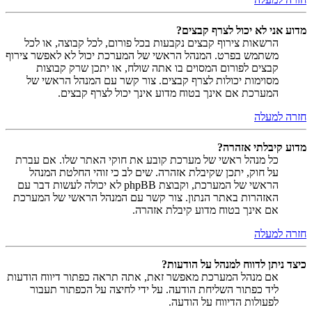
מדוע אני לא יכול לצרף קבצים?
הרשאות צירוף קבצים נקבעות בכל פורום, לכל קבוצה, או לכל
משתמש בפרט. המנהל הראשי של המערכת יכול לא לאפשר צירוף
קבצים לפורום המסוים בו אתה שולח, או יתכן שרק קבוצות
מסוימות יכולות לצרף קבצים. צור קשר עם המנהל הראשי של
המערכת אם אינך בטוח מדוע אינך יכול לצרף קבצים.
חזרה למעלה
מדוע קיבלתי אזהרה?
כל מנהל ראשי של מערכת קובע את חוקי האתר שלו. אם עברת
על חוק, יתכן שקיבלת אזהרה. שים לב כי זוהי החלטת המנהל
הראשי של המערכת, וקבוצת phpBB לא יכולה לעשות דבר עם
האזהרות באתר הנתון. צור קשר עם המנהל הראשי של המערכת
אם אינך בטוח מדוע קיבלת אזהרה.
חזרה למעלה
כיצד ניתן לדווח למנהל על הודעות?
אם מנהל המערכת מאפשר זאת, אתה תראה כפתור דיווח הודעות
ליד כפתור השליחת הודעה. על ידי לחיצה על הכפתור תעבור
לפעולות הדיווח על הודעה.