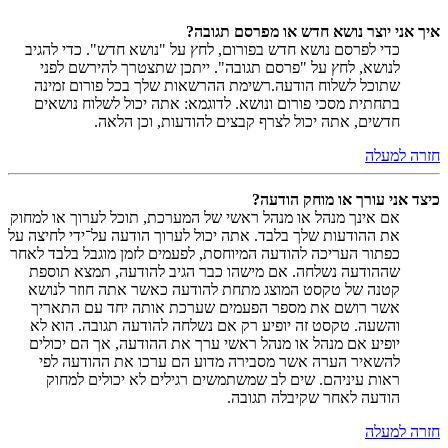
איך אני יוצר נושא חדש או מפרסם תגובה?
כדי לפרסם נושא חדש בפורום, לחץ על "נושא חדש". כדי להגיב
לנושא, לחץ על "פרסם תגובה". ייתכן שתצטרך להירשם לפני
שתוכל לשלוח הודעה.רשימת ההרשאות שלך בכל פורום זמינה
בתחתית מסכי פורום ונושא. לדוגמא: אתה יכול לשלוח נושאים
חדשים, אתה יכול לצרף קבצים להודעות, וכן הלאה.
חזרה למעלה
כיצד אני עורך או מוחק הודעה?
אם אינך מנהל או מנהל ראשי של המערכת, תוכל לערוך או למחוק
את ההודעות שלך בלבד. אתה יכול לערוך הודעה על־ידי לחיצה על
כפתור העריכה להודעה המיוחסת, לפעמים לזמן מוגבל בלבד לאחר
שההודעה נשלחה. אם מישהו כבר הגיב להודעה, תמצא תוספת
קטנה של טקסט המוצג מתחת להודעה כאשר אתה חוזר לנושא
אשר רושם את מספר הפעמים שערכת אותה יחד עם התאריך
והשעה. טקסט זה יופיע רק אם נשלחה להודעה תגובה. הוא לא
יופיע אם מנהל או מנהל ראשי ערך את ההודעה, אך הם יכולים
להשאיר הערה אשר מסבירה מדוע הם ערכו את ההודעה לפי
ראות עיניהם. שים לב שמשתמשים רגילים לא יכולים למחוק
הודעה לאחר שקיבלה תגובה.
חזרה למעלה