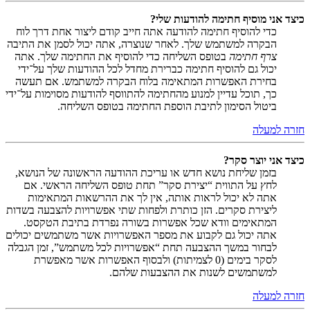
כיצד אני מוסיף חתימה להודעות שלי?
כדי להוסיף חתימה להודעה אתה חייב קודם ליצור אחת דרך לוח
הבקרה למשתמש שלך. לאחר שנוצרה, אתה יכול לסמן את התיבה
צרף חתימה
בטופס השליחה כדי להוסיף את החתימה שלך. אתה
יכול גם להוסיף חתימה כברירת מחדל לכל ההודעות שלך על־ידי
בחירת האפשרות המתאימה בלוח הבקרה למשתמש. אם תעשה
כך, תוכל עדיין למנוע מהחתימה להתווסף להודעות מסוימות על־ידי
ביטול הסימון לתיבת הוספת החתימה בטופס השליחה.
חזרה למעלה
כיצד אני יוצר סקר?
בזמן שליחת נושא חדש או עריכת ההודעה הראשונה של הנושא,
לחץ על התווית “יצירת סקר” תחת טופס השליחה הראשי. אם
אתה לא יכול לראות אותה, אין לך את ההרשאות המתאימות
ליצירת סקרים. הזן כותרת ולפחות שתי אפשרויות להצבעה בשדות
המתאימים וודא שכל אפשרות בשורה נפרדת בתיבת הטקסט.
אתה יכול גם לקבוע את מספר האפשרויות אשר משתמשים יכולים
לבחור במשך ההצבעה תחת “אפשרויות לכל משתמש”, זמן הגבלה
לסקר בימים (0 לצמיתות) ולבסוף האפשרות אשר מאפשרת
למשתמשים לשנות את ההצבעות שלהם.
חזרה למעלה