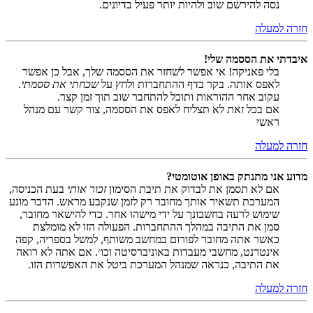
נסה להירשם שוב ולהיות יותר פעיל בדיונים.
חזרה למעלה
איבדתי את הססמה שלי!
בלי פאניקה! אי אפשר לשחזר את הססמה שלך, אבל כן אפשר
לאפס אותה. בקר בדף ההתחברות ולחץ על
שכחתי את ססמתי
.
עקוב אחר ההוראות ותוכל להתחבר שוב תוך זמן קצר.
אם בכל זאת לא תצליח לאפס את הססמה, צור קשר עם מנהל
ראשי
חזרה למעלה
מדוע אני מתנתק באופן אוטומטי?
אם לא תסמן את לבדוק את תיבת הסימון
זכור אותי
בעת הכניסה,
המערכת תשאיר אותך מחובר רק לזמן שנקבע מראש. הדבר מונע
שימוש לרעה בחשבונך על ידי מישהו אחר. כדי להישאר מחובר,
סמן את התיבה במהלך ההתחברות. הפעולה הזו לא מומלצת
כאשר אתה מחובר לפורום במחשב משותף, למשל בספריה, קפה
אינטרנט, מחשבי מעבדות באוניברסיטה וכו׳. אם אתה לא רואה
את התיבה, כנראה שמנהל המערכת ביטל את האפשרות הזו.
חזרה למעלה