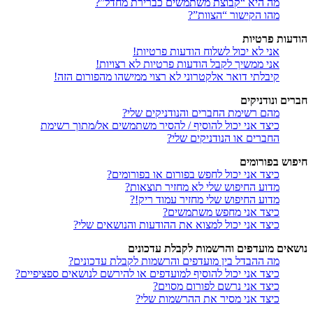
מה היא “קבוצת משתמשים כברירת מחדל”?
מהו הקישור “הצוות”?
הודעות פרטיות
אני לא יכול לשלוח הודעות פרטיות!
אני ממשיך לקבל הודעות פרטיות לא רצויות!
קיבלתי דואר אלקטרוני לא רצוי ממישהו מהפורום הזה!
חברים ונודניקים
מהם רשימת החברים והנודניקים שלי?
כיצד אני יכול להוסיף / להסיר משתמשים אל/מתוך רשימת
החברים או הנודניקים שלי?
חיפוש בפורומים
כיצד אני יכול לחפש בפורום או בפורומים?
מדוע החיפוש שלי לא מחזיר תוצאות?
מדוע החיפוש שלי מחזיר עמוד ריק!?
כיצד אני מחפש משתמשים?
כיצד אני יכול למצוא את ההודעות והנושאים שלי?
נושאים מועדפים והרשמות לקבלת עדכונים
מה ההבדל בין מועדפים והרשמות לקבלת עדכונים?
כיצד אני יכול להוסיף למועדפים או להירשם לנושאים ספציפיים?
כיצד אני נרשם לפורום מסוים?
כיצד אני מסיר את ההרשמות שלי?