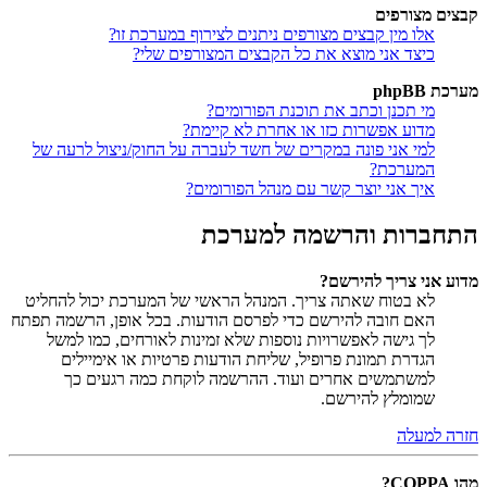
קבצים מצורפים
אלו מין קבצים מצורפים ניתנים לצירוף במערכת זו?
כיצד אני מוצא את כל הקבצים המצורפים שלי?
מערכת phpBB
מי תכנן וכתב את תוכנת הפורומים?
מדוע אפשרות כזו או אחרת לא קיימת?
למי אני פונה במקרים של חשד לעברה על החוק/ניצול לרעה של
המערכת?
איך אני יוצר קשר עם מנהל הפורומים?
התחברות והרשמה למערכת
מדוע אני צריך להירשם?
לא בטוח שאתה צריך. המנהל הראשי של המערכת יכול להחליט
האם חובה להירשם כדי לפרסם הודעות. בכל אופן, הרשמה תפתח
לך גישה לאפשרויות נוספות שלא זמינות לאורחים, כמו למשל
הגדרת תמונת פרופיל, שליחת הודעות פרטיות או אימיילים
למשתמשים אחרים ועוד. ההרשמה לוקחת כמה רגעים כך
שמומלץ להירשם.
חזרה למעלה
מהו COPPA?