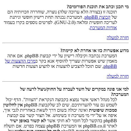
מי תכנן וכתב את תוכנת הפורומים?
תוכנה זו (בצורה הלא ערוכה שלה) נוצרה, שוחררה וזכויותיה הם
של
קבוצת phpBB
. המערכת נבנתה תחת רישיון חופשי וניתנת
לעריכה חופשית ומלאה (GNU-2.0). לפרטים נוספים בקרו בעמוד
אודות המערכת
.
חזרה למעלה
מדוע אפשרות כזו או אחרת לא קיימת?
המערכת נכתבה וקיבלה רישיון על ידי קבוצת phpBB. אם אתה
מאמין שיש אפשרות שצריך להוסיף אנא בקר ב
מרכז ההצעות של
phpBB
, שם תוכל להצביע להצעות או להציע הצעות חדשות
חזרה למעלה
למי אני פונה במקרים של חשד לעברה על החוק/ניצול לרעה של
המערכת?
לכל מנהל ראשי אשר נמצא בקבוצה הנקראת “הצוות”. הדף יכול
לשמש גם עזר להערותיכם. שים לב שלקבוצת phpBB
אין לחלוטין
סמכות שיפוטית
ואינה יכולה בשום דרך לשאת באחריות לגבי איך,
איפה או על־ידי מי מערכת זו בשימוש. אל תצור קשר עם קבוצת
phpBB בהקשר לכל חומר לא חוקי אשר
לא קשור באופן ישיר
לאתר phpBB.co.il או המערכת phpBB עצמה בפרט. אם תשלח