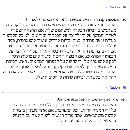
חזרה למעלה
היכן נמצאות קבוצות המשתמשים וכיצד אני מצטרף לאחת?
אתה יכול לצפות בכל קבוצות המשתמשים דרך הקישור “קבוצות
משתמשים” בלוח הבקרה למשתמש שלך. אם תרצה להצטרף
לאחת, המשך על־ידי לחיצה על הכפתור המתאים. לא כל הקבוצות
בעלות גישה פתוחה. כמה יכולות לדרוש אישור להצטרפות, כמה
יכולות להיות סגורות וכמה יכולות אף להסתיר את חברי הקבוצה.
אם הקבוצה פתוחה, אתה יכול להצטרף אליה על־ידי לחיצה על
הכפתור המתאים. אם קבוצה דורשת אישור להצטרפות תוכל
לבקש להצטרף על־ידי לחיצה על הכפתור המתאים. ראש קבוצת
המשתמשים צריך לאשר את בקשתך ויכול לשאול אותך מדוע
אתה רוצה להצטרף לקבוצה. אנא אל תטריד ראש קבוצה אם הוא
דחה את בקשתך. יכולות להיות לו הסיבות שלו.
חזרה למעלה
כיצד אני הופך לראש קבוצת משתמשים?
ראש קבוצת משתמשים נקבע בדרך כלל בעת יצירת הקבוצה
על־ידי המנהל הראשי של המערכת. אם אתה מעוניין ביצירת
קבוצת משתמשים, אתה צריך ראשית ליצור קשר עם המנהל
הראשי. נסה שליחת הודעה פרטית.