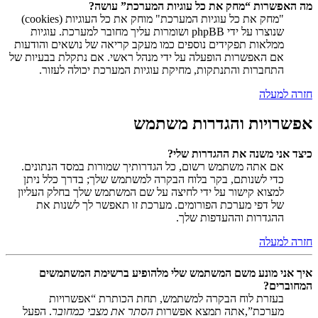
מה האפשרות “מחק את כל עוגיות המערכת” עושה?
"מחק את כל עוגיות המערכת" מוחק את כל העוגיות (cookies)
שנוצרו על ידי phpBB ושומרות עליך מחובר למערכת. עוגיות
ממלאות תפקידים נוספים כמו מעקב קריאה של נושאים והודעות
אם האפשרות הופעלה על ידי מנהל ראשי. אם נתקלת בבעיות של
התחברות והתנתקות, מחיקת עוגיות המערכת יכולה לעזור.
חזרה למעלה
אפשרויות והגדרות משתמש
כיצד אני משנה את ההגדרות שלי?
אם אתה משתמש רשום, כל הגדרותיך שמורות במסד הנתונים.
כדי לשנותם, בקר בלוח הבקרה למשתמש שלך; בדרך כלל ניתן
למצוא קישור על ידי לחיצה על שם המשתמש שלך בחלק העליון
של דפי מערכת הפורומים. מערכת זו תאפשר לך לשנות את
ההגדרות וההעדפות שלך.
חזרה למעלה
איך אני מונע משם המשתמש שלי מלהופיע ברשימת המשתמשים
המחוברים?
בעזרת לוח הבקרה למשתמש, תחת הכותרת “אפשרויות
מערכת”,אתה תמצא אפשרות
הסתר את מצבי כמחובר
. הפעל