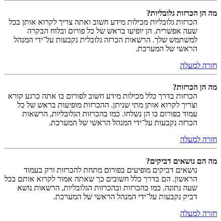
מה הן הכרזות גלובליות?
הכרזות גלובליות מכילות מידע חשוב ואתה צריך לקרוא אותן בכל
שעה אפשרית. הן יופיעו בראש של כל פורום ובלוח הבקרה
למשתמש שלך. הרשאות הכרזה גלובלית נקבעות על־ידי המנהל
הראשי של המערכת.
חזרה למעלה
מה הן הכרזות?
הכרזות בדרך כלל מכילות מידע חשוב לפורום בו אתה כרגע קורא
וצריך לקרוא אותן מתי שניתן. ההכרזות מופיעות בראש של כל
עמוד בפורום בו הן נשלחו. כמו בהכרזות הגלובליות, הרשאות
הכרזה נקבעות על־ידי המנהל הראשי של המערכת.
חזרה למעלה
מה הם נושאים דביקים?
נושאים דביקים מופיעים בפורום מתחת להכרזות ורק בעמוד
הראשון. הם בדרך כלל חשובים כך שאתה אמור לקרוא אותם בכל
שעה נתונה. כמו בהכרזות ובהכרזות הגלובליות, הרשאות נושא
דביק נקבעות על־ידי המנהל הראשי של המערכת.
חזרה למעלה