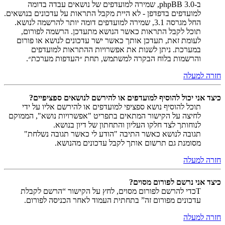
ב-phpBB 3.0, שמירה למועדפים של נושאים עבדה בדומה
למועדפים בדפדפן - לא היית מקבל התראות על עדכונים בנושאים.
החל מגרסה 3.1, שמירה למועדפים דומה יותר להרשמה לנושא.
תוכל לקבל התראות כאשר הנושא מתעדכן. הרשמה לפורום,
לעומת זאת, תעדכן אותך כאשר ישר עדכונים לנושא או פורום
במערכת. ניתן לשנות את אפשרויות ההתראות למועדפים
והרשמות בלוח הבקרה למשתמש, תחת ״העדפות מערכת״.
חזרה למעלה
כיצד אני יכול להוסיף למועדפים או להירשם לנושאים ספציפיים?
תוכל להוסיף נושא ספציפי למועדפים או להירשם אליו על ידי
לחיצה על הקישור המתאים בתפריט "אפשרויות נושא", הממוקם
לנוחותך לצד חלקו העליון והתחתון של דיון בנושא.
תגובה לנושא כאשר התיבה "הודע לי כאשר תגובה נשלחת"
מסומנת גם תרשום אותך לקבל עדכונים מהנושא.
חזרה למעלה
כיצד אני נרשם לפורום מסוים?
Tכדי להרשם לפורום מסוים, לחץ על הקישור “הרשם לקבלת
עדכונים מפורום זה” בתחתית העמוד לאחר הכניסה לפורום.
חזרה למעלה