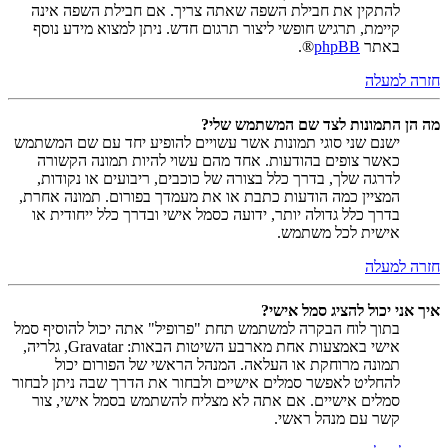
להתקין את חבילת השפה שאתה צריך. אם חבילת השפה אינה
קיימת, תרגיש חופשי ליצור תרגום חדש. ניתן למצוא מידע נוסף
באתר
phpBB
®.
חזרה למעלה
מה הן התמונות לצד שם המשתמש שלי?
ישנם שני סוגי תמונות אשר עשויים להופיע יחד עם שם המשתמש
כאשר צופים בהודעות. אחד מהם עשוי להיות תמונה הקשורה
לדרגה שלך, בדרך כלל בצורה של כוכבים, ריבועים או נקודות,
המציין כמה הודעות כתבת או את מעמדך בפורום. תמונה אחרת,
בדרך כלל גדולה יותר, ידועה כסמל אישי ובדרך כלל ייחודית או
אישית לכל משתמש.
חזרה למעלה
איך אני יכול להציג סמל אישי?
בתוך לוח הבקרה למשתמש תחת "פרופיל" אתה יכול להוסיף סמל
אישי באמצעות אחת מארבע השיטות הבאות: Gravatar, גלריה,
תמונה מרוחקת או העלאה. המנהל הראשי של הפורום יכול
להחליט לאפשר סמלים אישיים ולבחור את הדרך שבה ניתן לבחור
סמלים אישיים. אם אתה לא מצליח להשתמש בסמל אישי, צור
קשר עם מנהל ראשי.