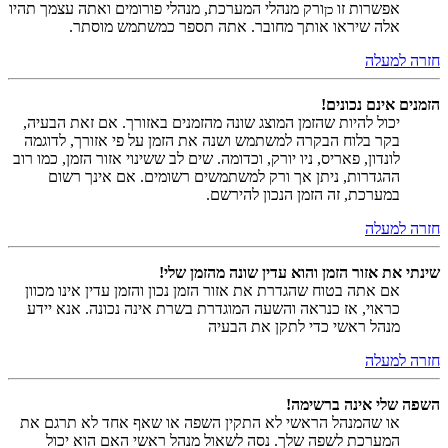
אפשרות זו
ורק מנהלי המערכת, מנהלי פורומים ואתה עצמך תהיו
כן
אלה שיראו אותך מחובר. אתה תספר כמשתמש מוסתר.
חזרה למעלה
הזמנים אינם נכונים!
יכול להיות שהזמן המוצג שונה מהזמנים באזורך. אם זאת הבעיה,
בקר בלוח הבקרה למשתמש ושנה את הזמן על פי אזורך, לדוגמה
לונדון, פאריס, ניו יורק, וכדומה. שים לב ששינוי אזור הזמן, כמו רוב
ההגדרות, ניתן אך ורק למשתמשים רשומים. אם אינך רשום
במערכת, זה הזמן הנכון להירשם.
חזרה למעלה
שינתי את אזור הזמן והוא עדין שונה מהזמן שלי!
אם אתה בטוח שהגדרת את אזור הזמן נכון והזמן עדין אינו מכוון
כראוי, אז כנראה והשעה המוגדרת בשרת אינה נכונה. אנא יידע
מנהל ראשי כדי לתקן את הבעיה
חזרה למעלה
השפה שלי אינה ברשימה!
או שהמנהל הראשי לא התקין השפה או שאף אחד לא תרגם את
המערכת לשפה שלך. נסה לשאול מנהל ראשי האם הוא יכול