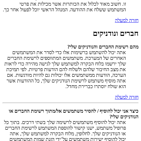
זו. חשוב מאוד לכלול את הכותרות אשר מכילות את פרטי
המשתמש ששלח את ההודעה. המנהל הראשי יוכל לפעול אחר כך.
חזרה למעלה
חברים ונודניקים
מהם רשימת החברים והנודניקים שלי?
אתה יכול להשתמש ברשימות אלו כדי לסדר את המשתמשים
האחרים של המערכת. משתמשים המתווספים לרשימת החברים
שלך ירשמו בלוח הבקרה למשתמש שלך לגישה מהירה כדי לראות
את מצב החיבור שלהם ולשלוח להם הודעות פרטיות. לפי תמיכת
הערכה, הודעות ממשתמשים אלו יכולות גם להיות מודגשות. אם
אתה מוסיף משתמש לרשימת הנודניקים שלך, כל ההודעות אשר
הוא שולח יוסתרו כברירת מחדל.
חזרה למעלה
כיצד אני יכול להוסיף / להסיר משתמשים אל/מתוך רשימת החברים או
הנודניקים שלי?
אתה יכול להוסיף משתמשים לרשימה שלך בשתי דרכים. בתוך כל
פרופיל משתמש, ישנו קישור להוספת המשתמש לרשימת החברים
או הנודניקים שלך. לחלופין, מלוח הבקרה למשתמש שלך, אתה
יכול להוסיף ישירות משתמשים על־ידי הזנת שמות המשתמשים