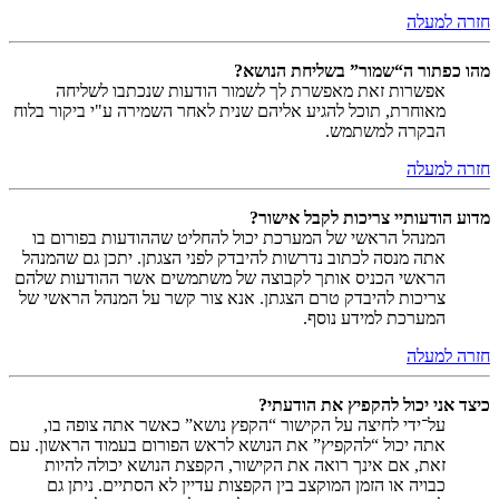
חזרה למעלה
מהו כפתור ה“שמור” בשליחת הנושא?
אפשרות זאת מאפשרת לך לשמור הודעות שנכתבו לשליחה
מאוחרת, תוכל להגיע אליהם שנית לאחר השמירה ע"י ביקור בלוח
הבקרה למשתמש.
חזרה למעלה
מדוע הודעותיי צריכות לקבל אישור?
המנהל הראשי של המערכת יכול להחליט שההודעות בפורום בו
אתה מנסה לכתוב נדרשות להיבדק לפני הצגתן. יתכן גם שהמנהל
הראשי הכניס אותך לקבוצה של משתמשים אשר ההודעות שלהם
צריכות להיבדק טרם הצגתן. אנא צור קשר על המנהל הראשי של
המערכת למידע נוסף.
חזרה למעלה
כיצד אני יכול להקפיץ את הודעתי?
על־ידי לחיצה על הקישור “הקפץ נושא” כאשר אתה צופה בו,
אתה יכול “להקפיץ” את הנושא לראש הפורום בעמוד הראשון. עם
זאת, אם אינך רואה את הקישור, הקפצת הנושא יכולה להיות
כבויה או הזמן המוקצב בין הקפצות עדיין לא הסתיים. ניתן גם