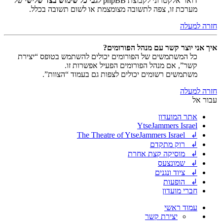
דואר אלקטרוני לקבוצת phpBB
לגבי כל שימוש בצד שלישי
של
מערכת זו, צפה לתשובה מצומצמת או לשום תשובה בכלל.
חזרה למעלה
איך אני יוצר קשר עם מנהל הפורומים?
כל המשתמשים של הפורומים יכולים להשתמש בטופס “יצירת
קשר”, אם מנהל הפורומים הפעיל אפשרות זו.
משתמשים רשומים יכולים לצפות גם בעמוד “הצוות”.
חזרה למעלה
עבור אל
אתר המועדון
YtseJammers Israel
↲ The Theatre of YtseJammers Israel
↲ רוק מתקדם
↲ מוסיקה קצת אחרת
↲ שמונצעס
↲ ציוד ונגנים
↲ הופעות
חברי מועדון
עמוד ראשי
יצירת קשר