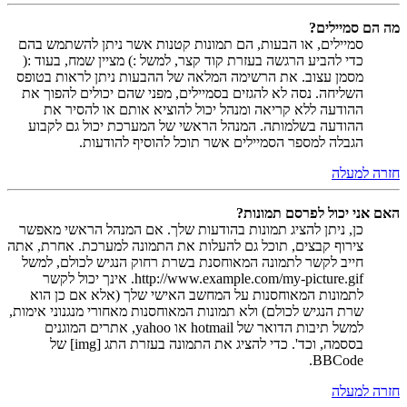
מה הם סמיילים?
סמיילים, או הבעות, הם תמונות קטנות אשר ניתן להשתמש בהם
כדי להביע הרגשה בעזרת קוד קצר, למשל :) מציין שמח, בעוד :(
מסמן עצוב. את הרשימה המלאה של ההבעות ניתן לראות בטופס
השליחה. נסה לא להגזים בסמיילים, מפני שהם יכולים להפוך את
ההודעה ללא קריאה ומנהל יכול להוציא אותם או להסיר את
ההודעה בשלמותה. המנהל הראשי של המערכת יכול גם לקבוע
הגבלה למספר הסמיילים אשר תוכל להוסיף להודעות.
חזרה למעלה
האם אני יכול לפרסם תמונות?
כן, ניתן להציג תמונות בהודעות שלך. אם המנהל הראשי מאפשר
צירוף קבצים, תוכל גם להעלות את התמונה למערכת. אחרת, אתה
חייב לקשר לתמונה המאוחסנת בשרת רחוק הנגיש לכולם, למשל
http://www.example.com/my-picture.gif. אינך יכול לקשר
לתמונות המאוחסנות על המחשב האישי שלך (אלא אם כן הוא
שרת הנגיש לכולם) ולא תמונות המאוחסנות מאחורי מנגנוני אימות,
למשל תיבות הדואר של hotmail או yahoo, אתרים המוגנים
בססמה, וכד'. כדי להציג את התמונה בעזרת התג [img] של
BBCode.
חזרה למעלה