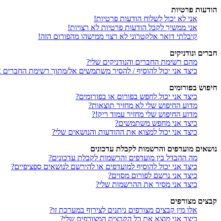
הודעות פרטיות
אני לא יכול לשלוח הודעות פרטיות!
אני ממשיך לקבל הודעות פרטיות לא רצויות!
קיבלתי דואר אלקטרוני לא רצוי ממישהו מהפורום הזה!
חברים ונודניקים
מהם רשימת החברים והנודניקים שלי?
כיצד אני יכול להוסיף / להסיר משתמשים אל/מתוך רשימת החברים או
חיפוש בפורומים
כיצד אני יכול לחפש בפורום או בפורומים?
מדוע החיפוש שלי לא מחזיר תוצאות?
מדוע החיפוש שלי מחזיר עמוד ריק!?
כיצד אני מחפש משתמשים?
כיצד אני יכול למצוא את ההודעות והנושאים שלי?
נושאים מועדפים והרשמות לקבלת עדכונים
מה ההבדל בין מועדפים והרשמות לקבלת עדכונים?
כיצד אני יכול להוסיף למועדפים או להירשם לנושאים ספציפיים?
כיצד אני נרשם לפורום מסוים?
כיצד אני מסיר את ההרשמות שלי?
קבצים מצורפים
אלו מין קבצים מצורפים ניתנים לצירוף במערכת זו?
כיצד אני מוצא את כל הקבצים המצורפים שלי?