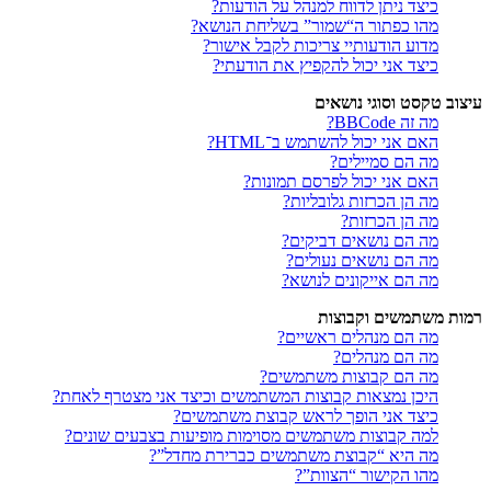
כיצד ניתן לדווח למנהל על הודעות?
מהו כפתור ה“שמור” בשליחת הנושא?
מדוע הודעותיי צריכות לקבל אישור?
כיצד אני יכול להקפיץ את הודעתי?
עיצוב טקסט וסוגי נושאים
מה זה BBCode?
האם אני יכול להשתמש ב־HTML?
מה הם סמיילים?
האם אני יכול לפרסם תמונות?
מה הן הכרזות גלובליות?
מה הן הכרזות?
מה הם נושאים דביקים?
מה הם נושאים נעולים?
מה הם אייקונים לנושא?
רמות משתמשים וקבוצות
מה הם מנהלים ראשיים?
מה הם מנהלים?
מה הם קבוצות משתמשים?
היכן נמצאות קבוצות המשתמשים וכיצד אני מצטרף לאחת?
כיצד אני הופך לראש קבוצת משתמשים?
למה קבוצות משתמשים מסוימות מופיעות בצבעים שונים?
מה היא “קבוצת משתמשים כברירת מחדל”?
מהו הקישור “הצוות”?