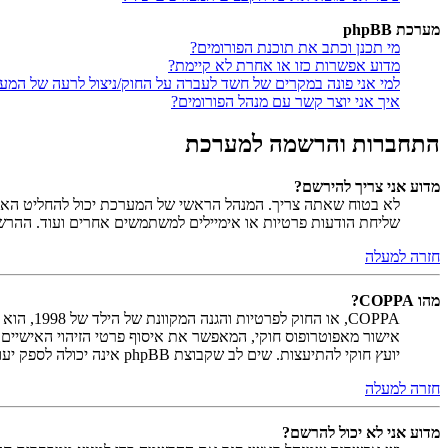
מערכת phpBB
מי תכנן וכתב את תוכנת הפורומים?
מדוע אפשרות כזו או אחרת לא קיימת?
למי אני פונה במקרים של חשד לעברה על החוק/ניצול לרעה של המע
איך אני יוצר קשר עם מנהל הפורומים?
התחברות והרשמה למערכת
מדוע אני צריך להירשם?
לא בטוח שאתה צריך. המנהל הראשי של המערכת יכול להחליט האם ח
שליחת הודעות פרטיות או אימיילים למשתמשים אחרים ועוד. ההר
חזרה למעלה
מהו COPPA?
יועץ חוקי להתיעצות. שים לב שקבוצת phpBB אינה יכולה לספק יעוץ חוקי ואינה נקודה ליצירת קשר לענייני חוק מכל סוג, ובפרט הרשום להלן.
חזרה למעלה
מדוע אני לא יכול להרשם?