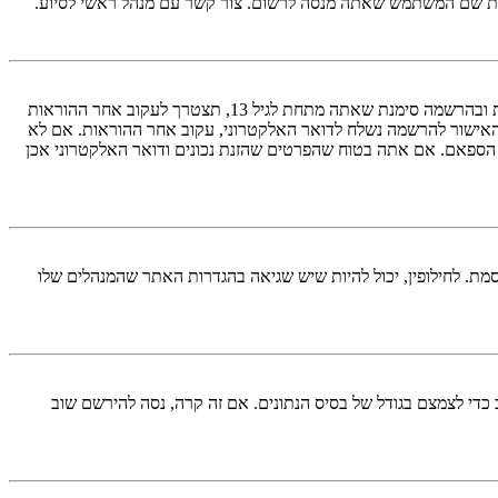
ראשית, בדוק את שם המשתמש והססמה שהזנת. אם הם נכונים, אז כנראה ואת מהדברים הבאים קרה. אם מערכת ה־COPPA פועלת במערכת ובהרשמה סימנת שאתה מתחת לגיל 13, תצטרך לעקוב אחר ההוראות
האישור להרשמה נשלח לדואר האלקטרוני, עקוב אחר ההוראות. אם לא
 הספאם. אם אתה בטוח שהפרטים שהזנת נכונים ודואר האלקטרוני אכן
מת. לחילופין, יכול להיות שיש שגיאה בהגדרות האתר שהמנהלים שלו
די לצמצם בגודל של בסיס הנתונים. אם זה קרה, נסה להירשם שוב