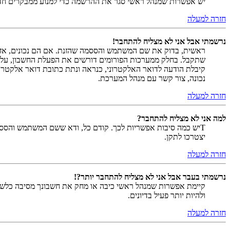
יש אפשרות שמנהל ראשי סגר את ההרשמה כדי למנוע ממבקרים חדשים להירשם. לחילופין ייתכן שמנהל ראש
חזרה למעלה
נרשמתי אבל אני לא מצליח להתחבר!
שתקבל. בחלק ממערכות הפורומים דורשים את הפעלת החשבון, על י
קיבלת הודעה לדואר האלקטרוני, כנראה ונתת כתובת דואר אלקטרו
נכונה, צור קשר עם מנהל המערכת.
חזרה למעלה
למה אני לא מצליח להתחבר?
Tיש כמה סיבות אפשריות לכך. קודם כל, ודא ששם המשתמש והססמה
יצטרכו לתקן.
חזרה למעלה
נרשמתי בעבר אבל אני לא מצליח להתחבר יותר?!
קיימת אפשרות שמנהל ראשי כיבה או מחק את חשבונך מסיבה כלשהי.
ולהיות יותר פעיל בדיונים.
חזרה למעלה