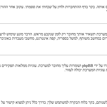
 אותה. בקר בדף ההתחברות ולחץ על
שכחתי את ססמתי
. עקוב אחר ההורא
ערכת תשאיר אותך מחובר רק לזמן שנקבע מראש. הדבר מונע שימוש לרעה 
ום במחשב משותף, למשל בספריה, קפה אינטרנט, מחשבי מעבדות באוניבר
"מחק את כל עוגיות המערכת" מוחק את כל העוגיות (cookies) שנוצרו על ידי phpBB ושומרות 
וגיות המערכת יכולה לעזור.
שנותם, בקר בלוח הבקרה למשתמש שלך; בדרך כלל ניתן למצוא קישור על י