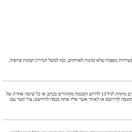
יות נוספות שלא זמינות לאורחים, כמו למשל הגדרת תמונת פרופיל,
COPPA, או החוק לפרטיות והגנה המקוונת של הילד של 1998, הוא חוק בארצות הברית הדורש מאתרים ברשת אשר יכולים לאסוף מידע מקטינים מתחת לגיל 13 לדרוש הסכמה מההורים בכתב או כל שיטה אחרת של
 13. אם אינך בטוח אם חוק זה חל לגביך בתור מישהו המנסה להירשם או לאתר אשר אליו אתה מנסה להירשם, צור קשר עם