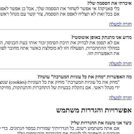
איבדתי את הססמה שלי!
בלי פאניקה! אי אפשר לשחזר את הססמה שלך, אבל כן אפשר לאפס
אם בכל זאת לא תצליח לאפס את הססמה, צור קשר עם מנהל ראשי
חזרה למעלה
מדוע אני מתנתק באופן אוטומטי?
אם לא תסמן את לבדוק את תיבת הסימון
זכור אותי
בעת הכניסה, המ
במהלך ההתחברות. הפעולה הזו לא מומלצת כאשר אתה מחובר לפור
את האפשרות הזו.
חזרה למעלה
מה האפשרות “מחק את כל עוגיות המערכת” עושה?
ידי מנהל ראשי. אם נתקלת בבעיות של התחברות והתנתקות, מחיקת ע
חזרה למעלה
אפשרויות והגדרות משתמש
כיצד אני משנה את ההגדרות שלי?
אם אתה משתמש רשום, כל הגדרותיך שמורות במסד הנתונים. כדי ל
מערכת זו תאפשר לך לשנות את ההגדרות וההעדפות שלך.