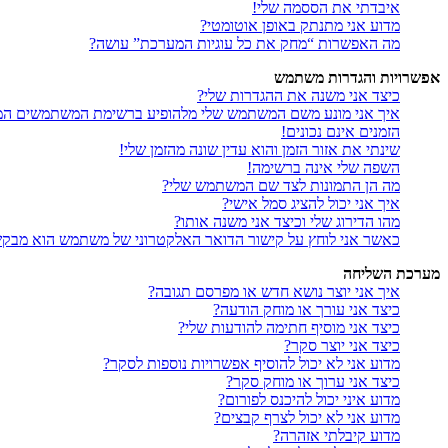
איבדתי את הססמה שלי!
מדוע אני מתנתק באופן אוטומטי?
מה האפשרות “מחק את כל עוגיות המערכת” עושה?
אפשרויות והגדרות משתמש
כיצד אני משנה את ההגדרות שלי?
איך אני מונע משם המשתמש שלי מלהופיע ברשימת המשתמשים המ
הזמנים אינם נכונים!
שינתי את אזור הזמן והוא עדין שונה מהזמן שלי!
השפה שלי אינה ברשימה!
מה הן התמונות לצד שם המשתמש שלי?
איך אני יכול להציג סמל אישי?
מהו הדירוג שלי וכיצד אני משנה אותו?
כאשר אני לוחץ על קישור הדואר האלקטרוני של משתמש הוא מבק
מערכת השליחה
איך אני יוצר נושא חדש או מפרסם תגובה?
כיצד אני עורך או מוחק הודעה?
כיצד אני מוסיף חתימה להודעות שלי?
כיצד אני יוצר סקר?
מדוע אני לא יכול להוסיף אפשרויות נוספות לסקר?
כיצד אני ערוך או מוחק סקר?
מדוע איני יכול להיכנס לפורום?
מדוע אני לא יכול לצרף קבצים?
מדוע קיבלתי אזהרה?