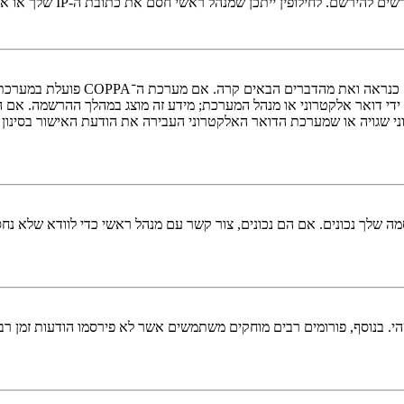
י חסם את כתובת ה-IP שלך או את שם המשתמש שאתה מנסה לרשום. צור קשר עם מנהל ראשי לסיוע.
די דואר אלקטרוני או מנהל המערכת; מידע זה מוצג במהלך ההרשמה. אם 
ני שגויה או שמערכת הדואר האלקטרוני העבירה את הודעת האישור בסינון
 שלך נכונים. אם הם נכונים, צור קשר עם מנהל ראשי כדי לוודא שלא נחס
 בנוסף, פורומים רבים מוחקים משתמשים אשר לא פירסמו הודעות זמן רב כ