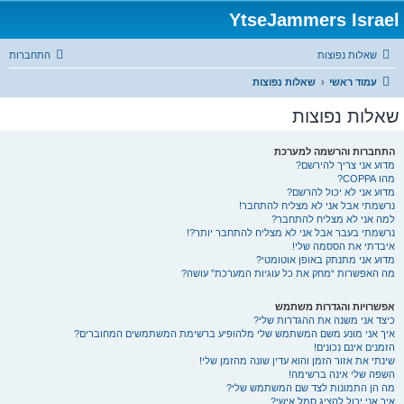
YtseJammers Israel
שאלות נפוצות
התחברות
עמוד ראשי
שאלות נפוצות
שאלות נפוצות
התחברות והרשמה למערכת
מדוע אני צריך להירשם?
מהו COPPA?
מדוע אני לא יכול להרשם?
נרשמתי אבל אני לא מצליח להתחבר!
למה אני לא מצליח להתחבר?
נרשמתי בעבר אבל אני לא מצליח להתחבר יותר?!
איבדתי את הססמה שלי!
מדוע אני מתנתק באופן אוטומטי?
מה האפשרות “מחק את כל עוגיות המערכת” עושה?
אפשרויות והגדרות משתמש
כיצד אני משנה את ההגדרות שלי?
איך אני מונע משם המשתמש שלי מלהופיע ברשימת המשתמשים המחוברים?
הזמנים אינם נכונים!
שינתי את אזור הזמן והוא עדין שונה מהזמן שלי!
השפה שלי אינה ברשימה!
מה הן התמונות לצד שם המשתמש שלי?
איך אני יכול להציג סמל אישי?