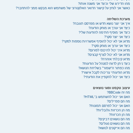
מהו הדירוג שלי וכיצד אני משנה אותו?
כאשר אני לוחץ על קישור הדואר האלקטרוני של משתמש הוא מבקש ממני להתחבר?
מערכת השליחה
איך אני יוצר נושא חדש או מפרסם תגובה?
כיצד אני עורך או מוחק הודעה?
כיצד אני מוסיף חתימה להודעות שלי?
כיצד אני יוצר סקר?
מדוע אני לא יכול להוסיף אפשרויות נוספות לסקר?
כיצד אני ערוך או מוחק סקר?
מדוע איני יכול להיכנס לפורום?
מדוע אני לא יכול לצרף קבצים?
מדוע קיבלתי אזהרה?
כיצד ניתן לדווח למנהל על הודעות?
מהו כפתור ה“שמור” בשליחת הנושא?
מדוע הודעותיי צריכות לקבל אישור?
כיצד אני יכול להקפיץ את הודעתי?
עיצוב טקסט וסוגי נושאים
מה זה BBCode?
האם אני יכול להשתמש ב־HTML?
מה הם סמיילים?
האם אני יכול לפרסם תמונות?
מה הן הכרזות גלובליות?
מה הן הכרזות?
מה הם נושאים דביקים?
מה הם נושאים נעולים?
מה הם אייקונים לנושא?