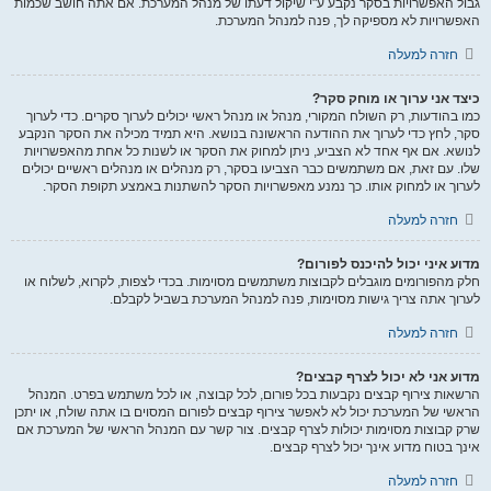
גבול האפשרויות בסקר נקבע ע"י שיקול דעתו של מנהל המערכת. אם אתה חושב שכמות
האפשרויות לא מספיקה לך, פנה למנהל המערכת.
חזרה למעלה
כיצד אני ערוך או מוחק סקר?
כמו בהודעות, רק השולח המקורי, מנהל או מנהל ראשי יכולים לערוך סקרים. כדי לערוך
סקר, לחץ כדי לערוך את ההודעה הראשונה בנושא. היא תמיד מכילה את הסקר הנקבע
לנושא. אם אף אחד לא הצביע, ניתן למחוק את הסקר או לשנות כל אחת מהאפשרויות
שלו. עם זאת, אם משתמשים כבר הצביעו בסקר, רק מנהלים או מנהלים ראשיים יכולים
לערוך או למחוק אותו. כך נמנע מאפשרויות הסקר להשתנות באמצע תקופת הסקר.
חזרה למעלה
מדוע איני יכול להיכנס לפורום?
חלק מהפורומים מוגבלים לקבוצות משתמשים מסוימות. בכדי לצפות, לקרוא, לשלוח או
לערוך אתה צריך גישות מסוימות, פנה למנהל המערכת בשביל לקבלם.
חזרה למעלה
מדוע אני לא יכול לצרף קבצים?
הרשאות צירוף קבצים נקבעות בכל פורום, לכל קבוצה, או לכל משתמש בפרט. המנהל
הראשי של המערכת יכול לא לאפשר צירוף קבצים לפורום המסוים בו אתה שולח, או יתכן
שרק קבוצות מסוימות יכולות לצרף קבצים. צור קשר עם המנהל הראשי של המערכת אם
אינך בטוח מדוע אינך יכול לצרף קבצים.
חזרה למעלה