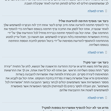
לב שמשתמשים רגילים לא יכולים למחוק הודעה לאחר שקיבלה תגובה.
חזרה למעלה
כיצד אני מוסיף חתימה להודעות שלי?
כדי להוסיף חתימה להודעה אתה חייב קודם ליצור אחת דרך לוח הבקרה למשתמש שלך.
לאחר שנוצרה, אתה יכול לסמן את התיבה
צרף חתימה
בטופס השליחה כדי להוסיף את
החתימה שלך. אתה יכול גם להוסיף חתימה כברירת מחדל לכל ההודעות שלך על־ידי
בחירת האפשרות המתאימה בלוח הבקרה למשתמש. אם תעשה כך, תוכל עדיין למנוע
מהחתימה להתווסף להודעות מסוימות על־ידי ביטול הסימון לתיבת הוספת החתימה
בטופס השליחה.
חזרה למעלה
כיצד אני יוצר סקר?
בזמן שליחת נושא חדש או עריכת ההודעה הראשונה של הנושא, לחץ על התווית “יצירת
סקר” תחת טופס השליחה הראשי. אם אתה לא יכול לראות אותה, אין לך את ההרשאות
המתאימות ליצירת סקרים. הזן כותרת ולפחות שתי אפשרויות להצבעה בשדות
המתאימים וודא שכל אפשרות בשורה נפרדת בתיבת הטקסט. אתה יכול גם לקבוע את
מספר האפשרויות אשר משתמשים יכולים לבחור במשך ההצבעה תחת “אפשרויות לכל
משתמש”, זמן הגבלה לסקר בימים (0 לצמיתות) ולבסוף האפשרות אשר מאפשרת
למשתמשים לשנות את ההצבעות שלהם.
חזרה למעלה
מדוע אני לא יכול להוסיף אפשרויות נוספות לסקר?