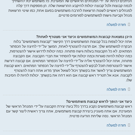
הניתנים לניהול על־ידי המנהלים הראשיים של המערכת. כל משתמש יכול להשתייך
לכמה קבוצות ולכל קבוצה יכולות להיקבע ההרשאות שלה. הן מספקות דרך קלה
למנהלים ראשיים לשנות הרשאות להרבה משתמשים בפעם אחת, כמו שינוי הרשאות
מנהל וקביעת גישות למשתמשים לפורומים פרטיים.
חזרה למעלה
היכן נמצאות קבוצות המשתמשים וכיצד אני מצטרף לאחת?
אתה יכול לצפות בכל קבוצות המשתמשים דרך הקישור “קבוצות משתמשים” בלוח
הבקרה למשתמש שלך. אם תרצה להצטרף לאחת, המשך על־ידי לחיצה על הכפתור
המתאים. לא כל הקבוצות בעלות גישה פתוחה. כמה יכולות לדרוש אישור להצטרפות,
כמה יכולות להיות סגורות וכמה יכולות אף להסתיר את חברי הקבוצה. אם הקבוצה
פתוחה, אתה יכול להצטרף אליה על־ידי לחיצה על הכפתור המתאים. אם קבוצה דורשת
אישור להצטרפות תוכל לבקש להצטרף על־ידי לחיצה על הכפתור המתאים. ראש קבוצת
המשתמשים צריך לאשר את בקשתך ויכול לשאול אותך מדוע אתה רוצה להצטרף
לקבוצה. אנא אל תטריד ראש קבוצה אם הוא דחה את בקשתך. יכולות להיות לו הסיבות
שלו.
חזרה למעלה
כיצד אני הופך לראש קבוצת משתמשים?
ראש קבוצת משתמשים נקבע בדרך כלל בעת יצירת הקבוצה על־ידי המנהל הראשי של
המערכת. אם אתה מעוניין ביצירת קבוצת משתמשים, אתה צריך ראשית ליצור קשר עם
המנהל הראשי. נסה שליחת הודעה פרטית.
חזרה למעלה