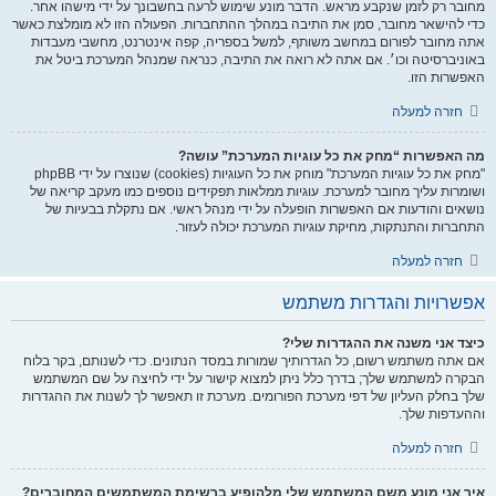
מחובר רק לזמן שנקבע מראש. הדבר מונע שימוש לרעה בחשבונך על ידי מישהו אחר.
כדי להישאר מחובר, סמן את התיבה במהלך ההתחברות. הפעולה הזו לא מומלצת כאשר
אתה מחובר לפורום במחשב משותף, למשל בספריה, קפה אינטרנט, מחשבי מעבדות
באוניברסיטה וכו׳. אם אתה לא רואה את התיבה, כנראה שמנהל המערכת ביטל את
האפשרות הזו.
חזרה למעלה
מה האפשרות “מחק את כל עוגיות המערכת” עושה?
"מחק את כל עוגיות המערכת" מוחק את כל העוגיות (cookies) שנוצרו על ידי phpBB
ושומרות עליך מחובר למערכת. עוגיות ממלאות תפקידים נוספים כמו מעקב קריאה של
נושאים והודעות אם האפשרות הופעלה על ידי מנהל ראשי. אם נתקלת בבעיות של
התחברות והתנתקות, מחיקת עוגיות המערכת יכולה לעזור.
חזרה למעלה
אפשרויות והגדרות משתמש
כיצד אני משנה את ההגדרות שלי?
אם אתה משתמש רשום, כל הגדרותיך שמורות במסד הנתונים. כדי לשנותם, בקר בלוח
הבקרה למשתמש שלך; בדרך כלל ניתן למצוא קישור על ידי לחיצה על שם המשתמש
שלך בחלק העליון של דפי מערכת הפורומים. מערכת זו תאפשר לך לשנות את ההגדרות
וההעדפות שלך.
חזרה למעלה
איך אני מונע משם המשתמש שלי מלהופיע ברשימת המשתמשים המחוברים?