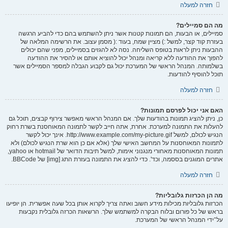
חזרה למעלה
מה הם סמיילים?
סמיילים, או הבעות, הם תמונות קטנות אשר ניתן להשתמש בהם כדי להביע הרגשה
בעזרת קוד קצר, למשל :) מציין שמח, בעוד :( מסמן עצוב. את הרשימה המלאה של
ההבעות ניתן לראות בטופס השליחה. נסה לא להגזים בסמיילים, מפני שהם יכולים
להפוך את ההודעה ללא קריאה ומנהל יכול להוציא אותם או להסיר את ההודעה
בשלמותה. המנהל הראשי של המערכת יכול גם לקבוע הגבלה למספר הסמיילים אשר
תוכל להוסיף להודעות.
חזרה למעלה
האם אני יכול לפרסם תמונות?
כן, ניתן להציג תמונות בהודעות שלך. אם המנהל הראשי מאפשר צירוף קבצים, תוכל גם
להעלות את התמונה למערכת. אחרת, אתה חייב לקשר לתמונה המאוחסנת בשרת רחוק
הנגיש לכולם, למשל http://www.example.com/my-picture.gif. אינך יכול לקשר
לתמונות המאוחסנות על המחשב האישי שלך (אלא אם כן הוא שרת הנגיש לכולם) ולא
תמונות המאוחסנות מאחורי מנגנוני אימות, למשל תיבות הדואר של hotmail או yahoo,
אתרים המוגנים בססמה, וכד'. כדי להציג את התמונה בעזרת התג [img] של BBCode.
חזרה למעלה
מה הן הכרזות גלובליות?
הכרזות גלובליות מכילות מידע חשוב ואתה צריך לקרוא אותן בכל שעה אפשרית. הן יופיעו
בראש של כל פורום ובלוח הבקרה למשתמש שלך. הרשאות הכרזה גלובלית נקבעות
על־ידי המנהל הראשי של המערכת.