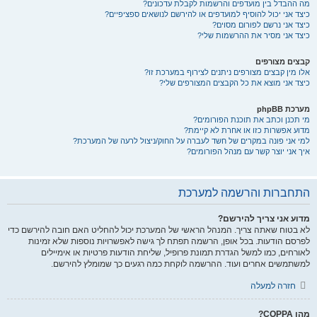
מה ההבדל בין מועדפים והרשמות לקבלת עדכונים?
כיצד אני יכול להוסיף למועדפים או להירשם לנושאים ספציפיים?
כיצד אני נרשם לפורום מסוים?
כיצד אני מסיר את ההרשמות שלי?
קבצים מצורפים
אלו מין קבצים מצורפים ניתנים לצירוף במערכת זו?
כיצד אני מוצא את כל הקבצים המצורפים שלי?
מערכת phpBB
מי תכנן וכתב את תוכנת הפורומים?
מדוע אפשרות כזו או אחרת לא קיימת?
למי אני פונה במקרים של חשד לעברה על החוק/ניצול לרעה של המערכת?
איך אני יוצר קשר עם מנהל הפורומים?
התחברות והרשמה למערכת
מדוע אני צריך להירשם?
לא בטוח שאתה צריך. המנהל הראשי של המערכת יכול להחליט האם חובה להירשם כדי
לפרסם הודעות. בכל אופן, הרשמה תפתח לך גישה לאפשרויות נוספות שלא זמינות
לאורחים, כמו למשל הגדרת תמונת פרופיל, שליחת הודעות פרטיות או אימיילים
למשתמשים אחרים ועוד. ההרשמה לוקחת כמה רגעים כך שמומלץ להירשם.
חזרה למעלה
מהו COPPA?