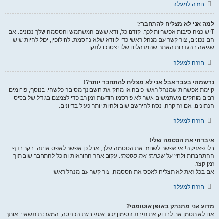
חזרה למעלה
למה אני לא מצליח להתחבר?
Tיש כמה סיבות אפשריות לכך. קודם כל, ודא ששם המשתמש והססמה שלך נכונים. אם
הם נכונים, צור קשר עם מנהל ראשי כדי לוודא שלא נחסמת. לחילופין, יכול להיות שיש
שגיאה בהגדרות האתר שהמנהלים שלו יצטרכו לתקן.
חזרה למעלה
נרשמתי בעבר אבל אני לא מצליח להתחבר יותר?!
קיימת אפשרות שמנהל ראשי כיבה או מחק את חשבונך מסיבה כלשהי. בנוסף, פורומים
רבים מוחקים משתמשים אשר לא פירסמו הודעות זמן רב כדי לצמצם בגודל של בסיס
הנתונים. אם זה קרה, נסה להירשם שוב ולהיות יותר פעיל בדיונים.
חזרה למעלה
איבדתי את הססמה שלי!
בלי פאניקה! אי אפשר לשחזר את הססמה שלך, אבל כן אפשר לאפס אותה. בקר בדף
ההתחברות ולחץ על
שכחתי את ססמתי
. עקוב אחר ההוראות ותוכל להתחבר שוב תוך
זמן קצר.
אם בכל זאת לא תצליח לאפס את הססמה, צור קשר עם מנהל ראשי
חזרה למעלה
מדוע אני מתנתק באופן אוטומטי?
אם לא תסמן את לבדוק את תיבת הסימון
זכור אותי
בעת הכניסה, המערכת תשאיר אותך