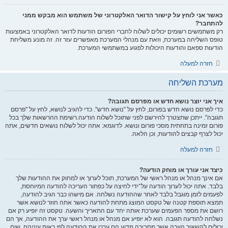
כאשר אני לוחץ על קישור הדואר האלקטרוני של משתמש הוא מבקש ממני
להתחבר?
רק משתמשים רשומים יכולים לשלוח לחברי הפורום הודעות לדואר האלקטרוני באמצעות
טופס השליחה במערכת, וזאת עם מנהלי המערכת מאפשרים עזר זה. זה מונע משליחת
הודעות ספאם והודעות היכולות לפגוע במשתמשי המערכת.
חזרה למעלה
מערכת השליחה
איך אני יוצר נושא חדש או מפרסם תגובה?
כדי לפרסם נושא חדש בפורום, לחץ על "נושא חדש". כדי להגיב לנושא, לחץ על "פרסם
תגובה". ייתכן שתצטרך להירשם לפני שתוכל לשלוח הודעה.רשימת ההרשאות שלך בכל
פורום זמינה בתחתית מסכי פורום ונושא. לדוגמא: אתה יכול לשלוח נושאים חדשים, אתה
יכול לצרף קבצים להודעות, וכן הלאה.
חזרה למעלה
כיצד אני עורך או מוחק הודעה?
אם אינך מנהל או מנהל ראשי של המערכת, תוכל לערוך או למחוק את ההודעות שלך
בלבד. אתה יכול לערוך הודעה על־ידי לחיצה על כפתור העריכה להודעה המיוחסת,
לפעמים לזמן מוגבל בלבד לאחר שההודעה נשלחה. אם מישהו כבר הגיב להודעה,
תמצא תוספת קטנה של טקסט המוצג מתחת להודעה כאשר אתה חוזר לנושא אשר
רושם את מספר הפעמים שערכת אותה יחד עם התאריך והשעה. טקסט זה יופיע רק אם
נשלחה להודעה תגובה. הוא לא יופיע אם מנהל או מנהל ראשי ערך את ההודעה, אך הם
יכולים להשאיר הערה אשר מסבירה מדוע הם ערכו את ההודעה לפי ראות עיניהם. שים