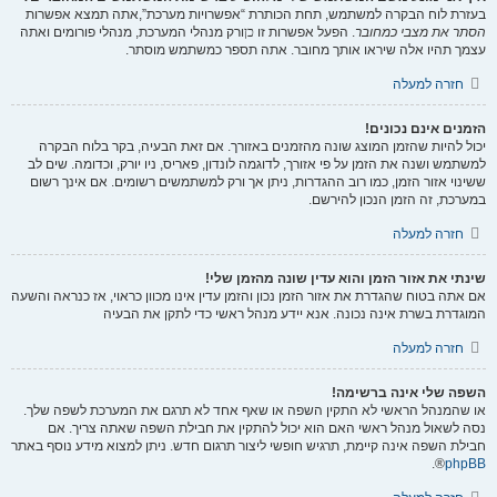
בעזרת לוח הבקרה למשתמש, תחת הכותרת “אפשרויות מערכת”,אתה תמצא אפשרות
הסתר את מצבי כמחובר
. הפעל אפשרות זו
כן
ורק מנהלי המערכת, מנהלי פורומים ואתה
עצמך תהיו אלה שיראו אותך מחובר. אתה תספר כמשתמש מוסתר.
חזרה למעלה
הזמנים אינם נכונים!
יכול להיות שהזמן המוצג שונה מהזמנים באזורך. אם זאת הבעיה, בקר בלוח הבקרה
למשתמש ושנה את הזמן על פי אזורך, לדוגמה לונדון, פאריס, ניו יורק, וכדומה. שים לב
ששינוי אזור הזמן, כמו רוב ההגדרות, ניתן אך ורק למשתמשים רשומים. אם אינך רשום
במערכת, זה הזמן הנכון להירשם.
חזרה למעלה
שינתי את אזור הזמן והוא עדין שונה מהזמן שלי!
אם אתה בטוח שהגדרת את אזור הזמן נכון והזמן עדין אינו מכוון כראוי, אז כנראה והשעה
המוגדרת בשרת אינה נכונה. אנא יידע מנהל ראשי כדי לתקן את הבעיה
חזרה למעלה
השפה שלי אינה ברשימה!
או שהמנהל הראשי לא התקין השפה או שאף אחד לא תרגם את המערכת לשפה שלך.
נסה לשאול מנהל ראשי האם הוא יכול להתקין את חבילת השפה שאתה צריך. אם
חבילת השפה אינה קיימת, תרגיש חופשי ליצור תרגום חדש. ניתן למצוא מידע נוסף באתר
®.
phpBB