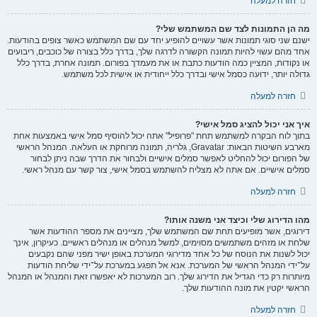
חזרה למעלה
מה הן התמונות לצד שם המשתמש שלי?
ישנם שני סוגי תמונות אשר עשויים להופיע יחד עם שם המשתמש כאשר צופים בהודעות.
אחד מהם עשוי להיות תמונה הקשורה לדרגה שלך, בדרך כלל בצורה של כוכבים, ריבועים
או נקודות, המציין כמה הודעות כתבת או את מעמדך בפורום. תמונה אחרת, בדרך כלל
גדולה יותר, ידועה כסמל אישי ובדרך כלל ייחודית או אישית לכל משתמש.
חזרה למעלה
איך אני יכול להציג סמל אישי?
בתוך לוח הבקרה למשתמש תחת "פרופיל" אתה יכול להוסיף סמל אישי באמצעות אחת
מארבע השיטות הבאות: Gravatar, גלריה, תמונה מרוחקת או העלאה. המנהל הראשי
של הפורום יכול להחליט לאפשר סמלים אישיים ולבחור את הדרך שבה ניתן לבחור
סמלים אישיים. אם אתה לא מצליח להשתמש בסמל אישי, צור קשר עם מנהל ראשי.
חזרה למעלה
מהו הדירוג שלי וכיצד אני משנה אותו?
דירוגים, אשר מופיעים תחת שם המשתמש שלך, מציינים את מספר ההודעות אשר
שלחת או מזהים משתמשים מסוימים, למשל מנהלים או מנהלים ראשיים. כעיקרון, אינך
יכול לשנות את הנוסח של כל אחד מדירוגי המערכת באופן ישיר מפני שהם נקבעים
על־ידי המנהל הראשי של המערכת. אנא אל תפגע במערכת על־ידי שליחת הודעות
מיותרות רק כדי הגדיל את הדירוג שלך. רוב המערכות לא יאפשרו זאת והמנהל או המנהל
הראשי יקטין את מונה ההודעות שלך.
חזרה למעלה