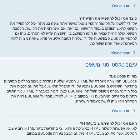
חזרה למעלה
כיצד אני יכול להקפיץ את הודעתי?
על־ידי לחיצה על הקישור “הקפץ נושא” כאשר אתה צופה בו, אתה יכול “להקפיץ” את
הנושא לראש הפורום בעמוד הראשון. עם זאת, אם אינך רואה את הקישור, הקפצת
הנושא יכולה להיות כבויה או הזמן המוקצב בין הקפצות עדיין לא הסתיים. ניתן גם
להקפיץ את הנושא בפשטות על־ידי שליחת תגובה אליו, אך וודא שאתה מציית לחוקי
המערכת כאשר אתה עושה כך.
חזרה למעלה
עיצוב טקסט וסוגי נושאים
מה זה BBCode?
BBCode הוא צורה מיוחדת של HTML, המציע שליטה נהדרת בעיצוב בחלקים מסוימים
בהודעה. השימוש ב־BBCode נקבע על־ידי המנהל הראשי, אבל ניתן גם לכבות אותו
בכל הודעה בפרט מטופס השליחה. BBCode עצמו דומה במבנה ל־HTML, אך התגים
תחמים בסוגריים המרובעים [ ו־] במקום ב־< ו־>. למידע נוסף על BBCode ראה את
המדריך אליו ניתן לגשת מעמוד השליחה.
חזרה למעלה
האם אני יכול להשתמש ב־HTML?
לא. אין אפשרות לשלוח HTML במערכת זו והוא יוצג בהודעות בתור HTML. רוב עיצובי
הטקסט אשר ניתן לבצע ב־HTML ניתן גם לבצע בעזרת BBCode במקום.