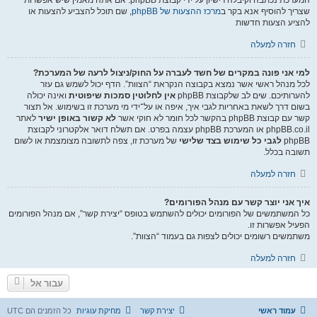
המערכת נכתבה וקיבלה רישיון על ידי קבוצת phpBB. אם אתה מאמין שיש אפשרות
שצריך להוסיף אנא בקר ב
מרכז ההצעות של phpBB
, שם תוכל להצביע להצעות או
להציע הצעות חדשות
חזרה למעלה
למי אני פונה במקרים של חשד לעברה על החוק/ניצול לרעה של המערכת?
לכל מנהל ראשי אשר נמצא בקבוצה הנקראת “הצוות”. הדף יכול לשמש גם עזר
להערותיכם. שים לב שלקבוצת phpBB
אין לחלוטין סמכות שיפוטית
ואינה יכולה
בשום דרך לשאת באחריות לגבי איך, איפה או על־ידי מי מערכת זו בשימוש. אל תצור
קשר עם קבוצת phpBB בהקשר לכל חומר לא חוקי אשר
לא קשור באופן ישיר
לאתר
phpBB.co.il או המערכת phpBB עצמה בפרט. אם תשלח דואר אלקטרוני לקבוצת
phpBB
לגבי כל שימוש בצד שלישי
של מערכת זו, צפה לתשובה מצומצמת או לשום
תשובה בכלל.
חזרה למעלה
איך אני יוצר קשר עם מנהל הפורומים?
כל המשתמשים של הפורומים יכולים להשתמש בטופס “יצירת קשר”, אם מנהל הפורומים
הפעיל אפשרות זו.
משתמשים רשומים יכולים לצפות גם בעמוד “הצוות”.
חזרה למעלה
עבור אל
עמוד ראשי
יצירת קשר
מחיקת עוגיות
כל הזמנים הם
UTC