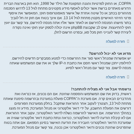
COPPA, או החוק לפרטיות והגנה המקוונת של הילד של 1998, הוא חוק בארצות הברית
הדורש מאתרים ברשת אשר יכולים לאסוף מידע מקטינים מתחת לגיל 13 לדרוש הסכמה
מההורים בכתב או כל שיטה אחרת של אישור מאפוטרופוס חוקי, המאפשר את איסוף
פרטי הזיהוי האישיים מקטין מתחת לגיל 14 13. אם אינך בטוח אם חוק זה חל לגביך
בתור מישהו המנסה להירשם או לאתר אשר אליו אתה מנסה להירשם, צור קשר עם יועץ
חוקי להתיעצות. שים לב שקבוצת phpBB אינה יכולה לספק יעוץ חוקי ואינה נקודה
ליצירת קשר לענייני חוק מכל סוג, ובפרט הרשום להלן.
חזרה למעלה
מדוע אני לא יכול להרשם?
יש אפשרות שמנהל ראשי סגר את ההרשמה כדי למנוע ממבקרים חדשים להירשם.
לחילופין ייתכן שמנהל ראשי חסם את כתובת ה-IP שלך או את שם המשתמש שאתה
מנסה לרשום. צור קשר עם מנהל ראשי לסיוע.
חזרה למעלה
נרשמתי אבל אני לא מצליח להתחבר!
ראשית, בדוק את שם המשתמש והססמה שהזנת. אם הם נכונים, אז כנראה ואת
מהדברים הבאים קרה. אם מערכת ה־COPPA פועלת במערכת ובהרשמה סימנת שאתה
מתחת לגיל 13, תצטרך לעקוב אחר ההוראות שתקבל. בחלק ממערכות הפורומים
דורשים את הפעלת החשבון, על ידי דואר אלקטרוני או מנהל המערכת; מידע זה מוצג
במהלך ההרשמה. אם האישור להרשמה נשלח לדואר האלקטרוני, עקוב אחר ההוראות.
אם לא קיבלת הודעה לדואר האלקטרוני, כנראה ונתת כתובת דואר אלקטרוני שגויה או
שמערכת הדואר האלקטרוני העבירה את הודעת האישור בסינון הספאם. אם אתה בטוח
שהפרטים שהזנת נכונים ודואר האלקטרוני אכן נכונה, צור קשר עם מנהל המערכת.