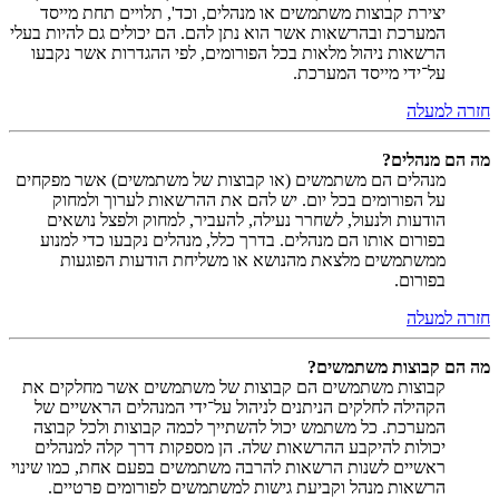
יצירת קבוצות משתמשים או מנהלים, וכד', תלויים תחת מייסד
המערכת ובהרשאות אשר הוא נתן להם. הם יכולים גם להיות בעלי
הרשאות ניהול מלאות בכל הפורומים, לפי ההגדרות אשר נקבעו
על־ידי מייסד המערכת.
חזרה למעלה
מה הם מנהלים?
מנהלים הם משתמשים (או קבוצות של משתמשים) אשר מפקחים
על הפורומים בכל יום. יש להם את ההרשאות לערוך ולמחוק
הודעות ולנעול, לשחרר נעילה, להעביר, למחוק ולפצל נושאים
בפורום אותו הם מנהלים. בדרך כלל, מנהלים נקבעו כדי למנוע
ממשתמשים מלצאת מהנושא או משליחת הודעות הפוגעות
בפורום.
חזרה למעלה
מה הם קבוצות משתמשים?
קבוצות משתמשים הם קבוצות של משתמשים אשר מחלקים את
הקהילה לחלקים הניתנים לניהול על־ידי המנהלים הראשיים של
המערכת. כל משתמש יכול להשתייך לכמה קבוצות ולכל קבוצה
יכולות להיקבע ההרשאות שלה. הן מספקות דרך קלה למנהלים
ראשיים לשנות הרשאות להרבה משתמשים בפעם אחת, כמו שינוי
הרשאות מנהל וקביעת גישות למשתמשים לפורומים פרטיים.