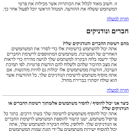
זו. חשוב מאוד לכלול את הכותרות אשר מכילות את פרטי
המשתמש ששלח את ההודעה. המנהל הראשי יוכל לפעול אחר כך.
חזרה למעלה
חברים ונודניקים
מהם רשימת החברים והנודניקים שלי?
אתה יכול להשתמש ברשימות אלו כדי לסדר את המשתמשים
האחרים של המערכת. משתמשים המתווספים לרשימת החברים
שלך ירשמו בלוח הבקרה למשתמש שלך לגישה מהירה כדי לראות
את מצב החיבור שלהם ולשלוח להם הודעות פרטיות. לפי תמיכת
הערכה, הודעות ממשתמשים אלו יכולות גם להיות מודגשות. אם
אתה מוסיף משתמש לרשימת הנודניקים שלך, כל ההודעות אשר
הוא שולח יוסתרו כברירת מחדל.
חזרה למעלה
כיצד אני יכול להוסיף / להסיר משתמשים אל/מתוך רשימת החברים או
הנודניקים שלי?
אתה יכול להוסיף משתמשים לרשימה שלך בשתי דרכים. בתוך כל
פרופיל משתמש, ישנו קישור להוספת המשתמש לרשימת החברים
או הנודניקים שלך. לחלופין, מלוח הבקרה למשתמש שלך, אתה
יכול להוסיף ישירות משתמשים על־ידי הזנת שמות המשתמשים