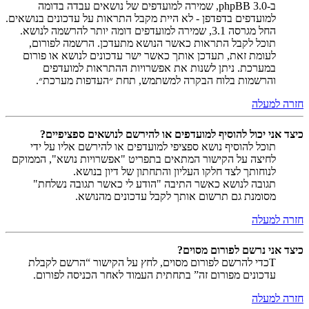
ב-phpBB 3.0, שמירה למועדפים של נושאים עבדה בדומה
למועדפים בדפדפן - לא היית מקבל התראות על עדכונים בנושאים.
החל מגרסה 3.1, שמירה למועדפים דומה יותר להרשמה לנושא.
תוכל לקבל התראות כאשר הנושא מתעדכן. הרשמה לפורום,
לעומת זאת, תעדכן אותך כאשר ישר עדכונים לנושא או פורום
במערכת. ניתן לשנות את אפשרויות ההתראות למועדפים
והרשמות בלוח הבקרה למשתמש, תחת ״העדפות מערכת״.
חזרה למעלה
כיצד אני יכול להוסיף למועדפים או להירשם לנושאים ספציפיים?
תוכל להוסיף נושא ספציפי למועדפים או להירשם אליו על ידי
לחיצה על הקישור המתאים בתפריט "אפשרויות נושא", הממוקם
לנוחותך לצד חלקו העליון והתחתון של דיון בנושא.
תגובה לנושא כאשר התיבה "הודע לי כאשר תגובה נשלחת"
מסומנת גם תרשום אותך לקבל עדכונים מהנושא.
חזרה למעלה
כיצד אני נרשם לפורום מסוים?
Tכדי להרשם לפורום מסוים, לחץ על הקישור “הרשם לקבלת
עדכונים מפורום זה” בתחתית העמוד לאחר הכניסה לפורום.
חזרה למעלה