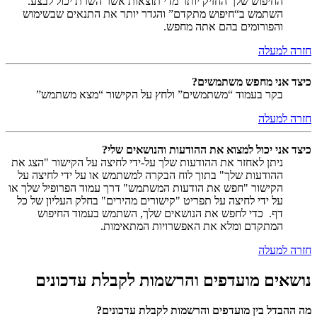
החיפוש שלך החזיק יותר מדי תוצאות אשר השרת יכול לבצע.
השתמש ב“חיפוש מתקדם” והגדר יותר את התנאים שבשימוש
והפורומים בהם אתה מחפש.
חזרה למעלה
כיצד אני מחפש משתמשים?
בקר בעמוד “משתמשים” ולחץ על הקישור “מצא משתמש”
חזרה למעלה
כיצד אני יכול למצוא את ההודעות והנושאים שלי?
ניתן לאחזר את ההודעות שלך על-ידי לחיצה על הקישור "הצג את
ההודעות שלך" בתוך לוח הבקרה למשתמש או על ידי לחיצה על
הקישור "חפש את הודעות המשתמש" דרך עמוד הפרופיל שלך או
על ידי לחיצה על תפריט "קישורים מהירים" בחלק העליון של כל
דף. כדי לחפש את הנושאים שלך, השתמש בעמוד החיפוש
המתקדם ומלא את האפשרויות המתאימות.
חזרה למעלה
נושאים מועדפים והרשמות לקבלת עדכונים
מה ההבדל בין מועדפים והרשמות לקבלת עדכונים?