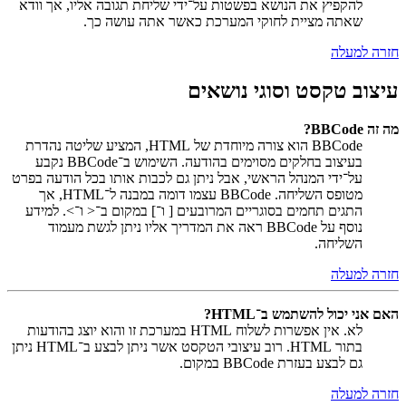
להקפיץ את הנושא בפשטות על־ידי שליחת תגובה אליו, אך וודא
שאתה מציית לחוקי המערכת כאשר אתה עושה כך.
חזרה למעלה
עיצוב טקסט וסוגי נושאים
מה זה BBCode?
BBCode הוא צורה מיוחדת של HTML, המציע שליטה נהדרת
בעיצוב בחלקים מסוימים בהודעה. השימוש ב־BBCode נקבע
על־ידי המנהל הראשי, אבל ניתן גם לכבות אותו בכל הודעה בפרט
מטופס השליחה. BBCode עצמו דומה במבנה ל־HTML, אך
התגים תחמים בסוגריים המרובעים [ ו־] במקום ב־< ו־>. למידע
נוסף על BBCode ראה את המדריך אליו ניתן לגשת מעמוד
השליחה.
חזרה למעלה
האם אני יכול להשתמש ב־HTML?
לא. אין אפשרות לשלוח HTML במערכת זו והוא יוצג בהודעות
בתור HTML. רוב עיצובי הטקסט אשר ניתן לבצע ב־HTML ניתן
גם לבצע בעזרת BBCode במקום.
חזרה למעלה