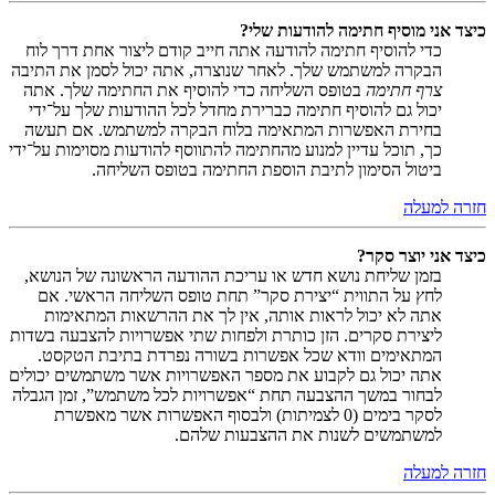
כיצד אני מוסיף חתימה להודעות שלי?
כדי להוסיף חתימה להודעה אתה חייב קודם ליצור אחת דרך לוח
הבקרה למשתמש שלך. לאחר שנוצרה, אתה יכול לסמן את התיבה
צרף חתימה
בטופס השליחה כדי להוסיף את החתימה שלך. אתה
יכול גם להוסיף חתימה כברירת מחדל לכל ההודעות שלך על־ידי
בחירת האפשרות המתאימה בלוח הבקרה למשתמש. אם תעשה
כך, תוכל עדיין למנוע מהחתימה להתווסף להודעות מסוימות על־ידי
ביטול הסימון לתיבת הוספת החתימה בטופס השליחה.
חזרה למעלה
כיצד אני יוצר סקר?
בזמן שליחת נושא חדש או עריכת ההודעה הראשונה של הנושא,
לחץ על התווית “יצירת סקר” תחת טופס השליחה הראשי. אם
אתה לא יכול לראות אותה, אין לך את ההרשאות המתאימות
ליצירת סקרים. הזן כותרת ולפחות שתי אפשרויות להצבעה בשדות
המתאימים וודא שכל אפשרות בשורה נפרדת בתיבת הטקסט.
אתה יכול גם לקבוע את מספר האפשרויות אשר משתמשים יכולים
לבחור במשך ההצבעה תחת “אפשרויות לכל משתמש”, זמן הגבלה
לסקר בימים (0 לצמיתות) ולבסוף האפשרות אשר מאפשרת
למשתמשים לשנות את ההצבעות שלהם.
חזרה למעלה