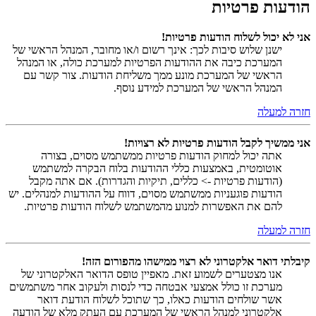
הודעות פרטיות
אני לא יכול לשלוח הודעות פרטיות!
ישנן שלוש סיבות לכך: אינך רשום ו/או מחובר, המנהל הראשי של
המערכת כיבה את ההודעות הפרטיות למערכת כולה, או המנהל
הראשי של המערכת מונע ממך משליחת הודעות. צור קשר עם
המנהל הראשי של המערכת למידע נוסף.
חזרה למעלה
אני ממשיך לקבל הודעות פרטיות לא רצויות!
אתה יכול למחוק הודעות פרטיות ממשתמש מסוים, בצורה
אוטומטית, באמצעות כללי ההודעות בלוח הבקרה למשתמש
(הודעות פרטיות -> כללים, תיקיות והגדרות). אם אתה מקבל
הודעות פוגעניות ממשתמש מסוים, דווח על ההודעות למנהלים. יש
להם את האפשרות למנוע מהמשתמש לשלוח הודעות פרטיות.
חזרה למעלה
קיבלתי דואר אלקטרוני לא רצוי ממישהו מהפורום הזה!
אנו מצטערים לשמוע זאת. מאפיין טופס הדואר האלקטרוני של
מערכת זו כולל אמצעי אבטחה כדי לנסות ולעקוב אחר משתמשים
אשר שולחים הודעות כאלו, כך שתוכל לשלוח הודעת דואר
אלקטרוני למנהל הראשי של המערכת עם העתק מלא של הודעה