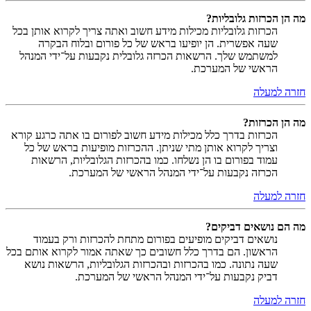
מה הן הכרזות גלובליות?
הכרזות גלובליות מכילות מידע חשוב ואתה צריך לקרוא אותן בכל
שעה אפשרית. הן יופיעו בראש של כל פורום ובלוח הבקרה
למשתמש שלך. הרשאות הכרזה גלובלית נקבעות על־ידי המנהל
הראשי של המערכת.
חזרה למעלה
מה הן הכרזות?
הכרזות בדרך כלל מכילות מידע חשוב לפורום בו אתה כרגע קורא
וצריך לקרוא אותן מתי שניתן. ההכרזות מופיעות בראש של כל
עמוד בפורום בו הן נשלחו. כמו בהכרזות הגלובליות, הרשאות
הכרזה נקבעות על־ידי המנהל הראשי של המערכת.
חזרה למעלה
מה הם נושאים דביקים?
נושאים דביקים מופיעים בפורום מתחת להכרזות ורק בעמוד
הראשון. הם בדרך כלל חשובים כך שאתה אמור לקרוא אותם בכל
שעה נתונה. כמו בהכרזות ובהכרזות הגלובליות, הרשאות נושא
דביק נקבעות על־ידי המנהל הראשי של המערכת.
חזרה למעלה