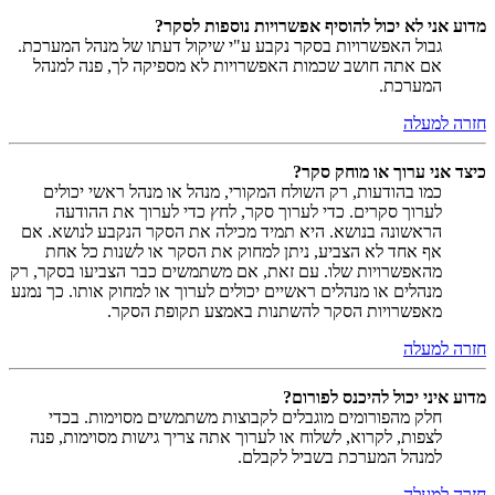
מדוע אני לא יכול להוסיף אפשרויות נוספות לסקר?
גבול האפשרויות בסקר נקבע ע"י שיקול דעתו של מנהל המערכת.
אם אתה חושב שכמות האפשרויות לא מספיקה לך, פנה למנהל
המערכת.
חזרה למעלה
כיצד אני ערוך או מוחק סקר?
כמו בהודעות, רק השולח המקורי, מנהל או מנהל ראשי יכולים
לערוך סקרים. כדי לערוך סקר, לחץ כדי לערוך את ההודעה
הראשונה בנושא. היא תמיד מכילה את הסקר הנקבע לנושא. אם
אף אחד לא הצביע, ניתן למחוק את הסקר או לשנות כל אחת
מהאפשרויות שלו. עם זאת, אם משתמשים כבר הצביעו בסקר, רק
מנהלים או מנהלים ראשיים יכולים לערוך או למחוק אותו. כך נמנע
מאפשרויות הסקר להשתנות באמצע תקופת הסקר.
חזרה למעלה
מדוע איני יכול להיכנס לפורום?
חלק מהפורומים מוגבלים לקבוצות משתמשים מסוימות. בכדי
לצפות, לקרוא, לשלוח או לערוך אתה צריך גישות מסוימות, פנה
למנהל המערכת בשביל לקבלם.
חזרה למעלה