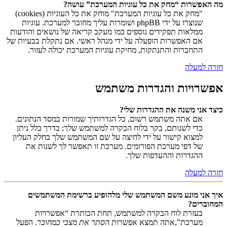
מה האפשרות “מחק את כל עוגיות המערכת” עושה?
"מחק את כל עוגיות המערכת" מוחק את כל העוגיות (cookies)
שנוצרו על ידי phpBB ושומרות עליך מחובר למערכת. עוגיות
ממלאות תפקידים נוספים כמו מעקב קריאה של נושאים והודעות
אם האפשרות הופעלה על ידי מנהל ראשי. אם נתקלת בבעיות של
התחברות והתנתקות, מחיקת עוגיות המערכת יכולה לעזור.
חזרה למעלה
אפשרויות והגדרות משתמש
כיצד אני משנה את ההגדרות שלי?
אם אתה משתמש רשום, כל הגדרותיך שמורות במסד הנתונים.
כדי לשנותם, בקר בלוח הבקרה למשתמש שלך; בדרך כלל ניתן
למצוא קישור על ידי לחיצה על שם המשתמש שלך בחלק העליון
של דפי מערכת הפורומים. מערכת זו תאפשר לך לשנות את
ההגדרות וההעדפות שלך.
חזרה למעלה
איך אני מונע משם המשתמש שלי מלהופיע ברשימת המשתמשים
המחוברים?
בעזרת לוח הבקרה למשתמש, תחת הכותרת “אפשרויות
מערכת”,אתה תמצא אפשרות
הסתר את מצבי כמחובר
. הפעל