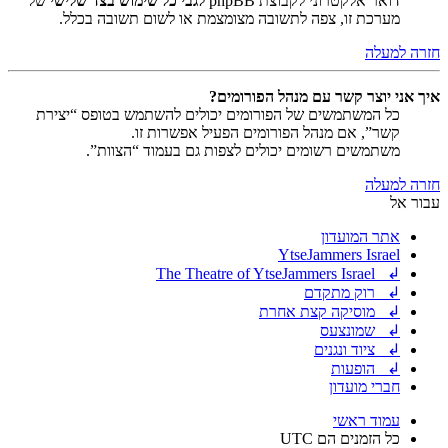
דואר אלקטרוני לקבוצת phpBB
לגבי כל שימוש בצד שלישי
של
מערכת זו, צפה לתשובה מצומצמת או לשום תשובה בכלל.
חזרה למעלה
איך אני יוצר קשר עם מנהל הפורומים?
כל המשתמשים של הפורומים יכולים להשתמש בטופס “יצירת
קשר”, אם מנהל הפורומים הפעיל אפשרות זו.
משתמשים רשומים יכולים לצפות גם בעמוד “הצוות”.
חזרה למעלה
עבור אל
אתר המועדון
YtseJammers Israel
↲ The Theatre of YtseJammers Israel
↲ רוק מתקדם
↲ מוסיקה קצת אחרת
↲ שמונצעס
↲ ציוד ונגנים
↲ הופעות
חברי מועדון
עמוד ראשי
כל הזמנים הם
UTC