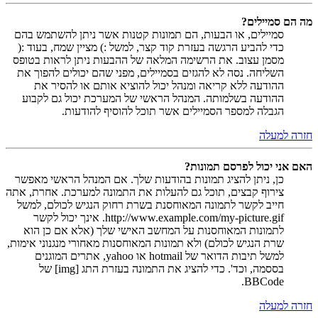
מה הם סמיילים?
סמיילים, או הבעות, הם תמונות קטנות אשר ניתן להשתמש בהם
כדי להביע הרגשה בעזרת קוד קצר, למשל :) מציין שמח, בעוד :(
מסמן עצוב. את הרשימה המלאה של ההבעות ניתן לראות בטופס
השליחה. נסה לא להגזים בסמיילים, מפני שהם יכולים להפוך את
ההודעה ללא קריאה ומנהל יכול להוציא אותם או להסיר את
ההודעה בשלמותה. המנהל הראשי של המערכת יכול גם לקבוע
הגבלה למספר הסמיילים אשר תוכל להוסיף להודעות.
חזרה למעלה
האם אני יכול לפרסם תמונות?
כן, ניתן להציג תמונות בהודעות שלך. אם המנהל הראשי מאפשר
צירוף קבצים, תוכל גם להעלות את התמונה למערכת. אחרת, אתה
חייב לקשר לתמונה המאוחסנת בשרת רחוק הנגיש לכולם, למשל
http://www.example.com/my-picture.gif. אינך יכול לקשר
לתמונות המאוחסנות על המחשב האישי שלך (אלא אם כן הוא
שרת הנגיש לכולם) ולא תמונות המאוחסנות מאחורי מנגנוני אימות,
למשל תיבות הדואר של hotmail או yahoo, אתרים המוגנים
בססמה, וכד'. כדי להציג את התמונה בעזרת התג [img] של
BBCode.
חזרה למעלה