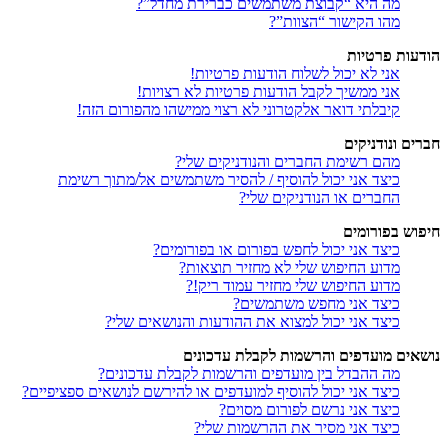
מה היא “קבוצת משתמשים כברירת מחדל”?
מהו הקישור “הצוות”?
הודעות פרטיות
אני לא יכול לשלוח הודעות פרטיות!
אני ממשיך לקבל הודעות פרטיות לא רצויות!
קיבלתי דואר אלקטרוני לא רצוי ממישהו מהפורום הזה!
חברים ונודניקים
מהם רשימת החברים והנודניקים שלי?
כיצד אני יכול להוסיף / להסיר משתמשים אל/מתוך רשימת
החברים או הנודניקים שלי?
חיפוש בפורומים
כיצד אני יכול לחפש בפורום או בפורומים?
מדוע החיפוש שלי לא מחזיר תוצאות?
מדוע החיפוש שלי מחזיר עמוד ריק!?
כיצד אני מחפש משתמשים?
כיצד אני יכול למצוא את ההודעות והנושאים שלי?
נושאים מועדפים והרשמות לקבלת עדכונים
מה ההבדל בין מועדפים והרשמות לקבלת עדכונים?
כיצד אני יכול להוסיף למועדפים או להירשם לנושאים ספציפיים?
כיצד אני נרשם לפורום מסוים?
כיצד אני מסיר את ההרשמות שלי?