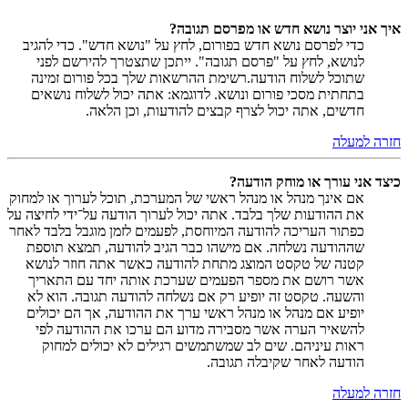
איך אני יוצר נושא חדש או מפרסם תגובה?
כדי לפרסם נושא חדש בפורום, לחץ על "נושא חדש". כדי להגיב
לנושא, לחץ על "פרסם תגובה". ייתכן שתצטרך להירשם לפני
שתוכל לשלוח הודעה.רשימת ההרשאות שלך בכל פורום זמינה
בתחתית מסכי פורום ונושא. לדוגמא: אתה יכול לשלוח נושאים
חדשים, אתה יכול לצרף קבצים להודעות, וכן הלאה.
חזרה למעלה
כיצד אני עורך או מוחק הודעה?
אם אינך מנהל או מנהל ראשי של המערכת, תוכל לערוך או למחוק
את ההודעות שלך בלבד. אתה יכול לערוך הודעה על־ידי לחיצה על
כפתור העריכה להודעה המיוחסת, לפעמים לזמן מוגבל בלבד לאחר
שההודעה נשלחה. אם מישהו כבר הגיב להודעה, תמצא תוספת
קטנה של טקסט המוצג מתחת להודעה כאשר אתה חוזר לנושא
אשר רושם את מספר הפעמים שערכת אותה יחד עם התאריך
והשעה. טקסט זה יופיע רק אם נשלחה להודעה תגובה. הוא לא
יופיע אם מנהל או מנהל ראשי ערך את ההודעה, אך הם יכולים
להשאיר הערה אשר מסבירה מדוע הם ערכו את ההודעה לפי
ראות עיניהם. שים לב שמשתמשים רגילים לא יכולים למחוק
הודעה לאחר שקיבלה תגובה.
חזרה למעלה