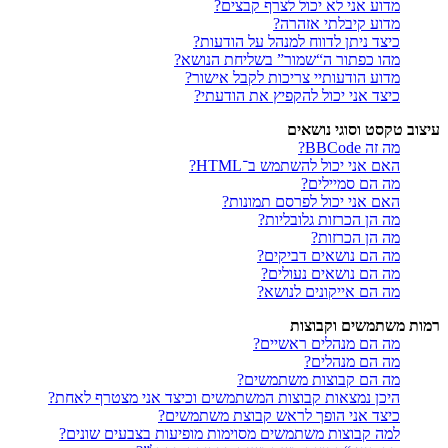
מדוע אני לא יכול לצרף קבצים?
מדוע קיבלתי אזהרה?
כיצד ניתן לדווח למנהל על הודעות?
מהו כפתור ה“שמור” בשליחת הנושא?
מדוע הודעותיי צריכות לקבל אישור?
כיצד אני יכול להקפיץ את הודעתי?
עיצוב טקסט וסוגי נושאים
מה זה BBCode?
האם אני יכול להשתמש ב־HTML?
מה הם סמיילים?
האם אני יכול לפרסם תמונות?
מה הן הכרזות גלובליות?
מה הן הכרזות?
מה הם נושאים דביקים?
מה הם נושאים נעולים?
מה הם אייקונים לנושא?
רמות משתמשים וקבוצות
מה הם מנהלים ראשיים?
מה הם מנהלים?
מה הם קבוצות משתמשים?
היכן נמצאות קבוצות המשתמשים וכיצד אני מצטרף לאחת?
כיצד אני הופך לראש קבוצת משתמשים?
למה קבוצות משתמשים מסוימות מופיעות בצבעים שונים?