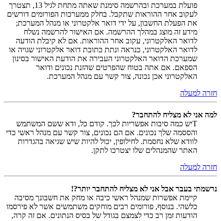
פועלת במערכת ובהרשמה סימנת שאתה מתחת לגיל 13, תצטרך
לעקוב אחר ההוראות שתקבל. בחלק ממערכות הפורומים דורשים
את הפעלת החשבון, על ידי דואר אלקטרוני או מנהל המערכת;
מידע זה מוצג במהלך ההרשמה. אם האישור להרשמה נשלח
לדואר האלקטרוני, עקוב אחר ההוראות. אם לא קיבלת הודעה
לדואר האלקטרוני, כנראה ונתת כתובת דואר אלקטרוני שגויה או
שמערכת הדואר האלקטרוני העבירה את הודעת האישור בסינון
הספאם. אם אתה בטוח שהפרטים שהזנת נכונים ודואר
האלקטרוני אכן נכונה, צור קשר עם מנהל המערכת.
חזרה למעלה
למה אני לא מצליח להתחבר?
Tיש כמה סיבות אפשריות לכך. קודם כל, ודא ששם המשתמש
והססמה שלך נכונים. אם הם נכונים, צור קשר עם מנהל ראשי כדי
לוודא שלא נחסמת. לחילופין, יכול להיות שיש שגיאה בהגדרות
האתר שהמנהלים שלו יצטרכו לתקן.
חזרה למעלה
נרשמתי בעבר אבל אני לא מצליח להתחבר יותר?!
קיימת אפשרות שמנהל ראשי כיבה או מחק את חשבונך מסיבה
כלשהי. בנוסף, פורומים רבים מוחקים משתמשים אשר לא פירסמו
הודעות זמן רב כדי לצמצם בגודל של בסיס הנתונים. אם זה קרה,