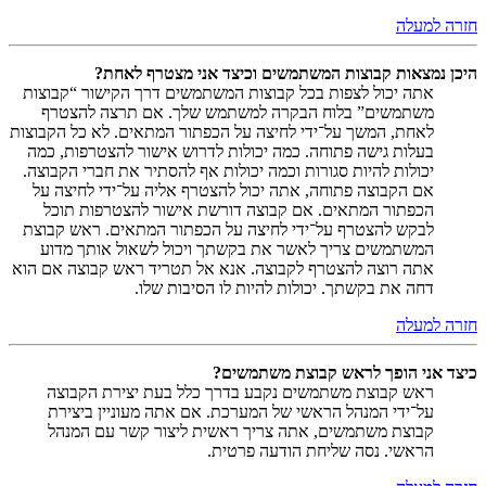
חזרה למעלה
היכן נמצאות קבוצות המשתמשים וכיצד אני מצטרף לאחת?
אתה יכול לצפות בכל קבוצות המשתמשים דרך הקישור “קבוצות
משתמשים” בלוח הבקרה למשתמש שלך. אם תרצה להצטרף
לאחת, המשך על־ידי לחיצה על הכפתור המתאים. לא כל הקבוצות
בעלות גישה פתוחה. כמה יכולות לדרוש אישור להצטרפות, כמה
יכולות להיות סגורות וכמה יכולות אף להסתיר את חברי הקבוצה.
אם הקבוצה פתוחה, אתה יכול להצטרף אליה על־ידי לחיצה על
הכפתור המתאים. אם קבוצה דורשת אישור להצטרפות תוכל
לבקש להצטרף על־ידי לחיצה על הכפתור המתאים. ראש קבוצת
המשתמשים צריך לאשר את בקשתך ויכול לשאול אותך מדוע
אתה רוצה להצטרף לקבוצה. אנא אל תטריד ראש קבוצה אם הוא
דחה את בקשתך. יכולות להיות לו הסיבות שלו.
חזרה למעלה
כיצד אני הופך לראש קבוצת משתמשים?
ראש קבוצת משתמשים נקבע בדרך כלל בעת יצירת הקבוצה
על־ידי המנהל הראשי של המערכת. אם אתה מעוניין ביצירת
קבוצת משתמשים, אתה צריך ראשית ליצור קשר עם המנהל
הראשי. נסה שליחת הודעה פרטית.