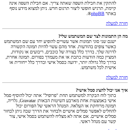
להתקין את חבילת השפה שאתה צריך. אם חבילת השפה אינה
קיימת, תרגיש חופשי ליצור תרגום חדש. ניתן למצוא מידע נוסף
באתר
phpBB
®.
חזרה למעלה
מה הן התמונות לצד שם המשתמש שלי?
ישנם שני סוגי תמונות אשר עשויים להופיע יחד עם שם המשתמש
כאשר צופים בהודעות. אחד מהם עשוי להיות תמונה הקשורה
לדרגה שלך, בדרך כלל בצורה של כוכבים, ריבועים או נקודות,
המציין כמה הודעות כתבת או את מעמדך בפורום. תמונה אחרת,
בדרך כלל גדולה יותר, ידועה כסמל אישי ובדרך כלל ייחודית או
אישית לכל משתמש.
חזרה למעלה
איך אני יכול להציג סמל אישי?
בתוך לוח הבקרה למשתמש תחת "פרופיל" אתה יכול להוסיף סמל
אישי באמצעות אחת מארבע השיטות הבאות: Gravatar, גלריה,
תמונה מרוחקת או העלאה. המנהל הראשי של הפורום יכול
להחליט לאפשר סמלים אישיים ולבחור את הדרך שבה ניתן לבחור
סמלים אישיים. אם אתה לא מצליח להשתמש בסמל אישי, צור
קשר עם מנהל ראשי.