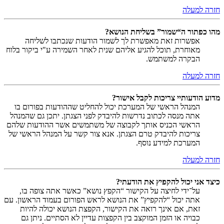
חזרה למעלה
מהו כפתור ה“שמור” בשליחת הנושא?
אפשרות זאת מאפשרת לך לשמור הודעות שנכתבו לשליחה
מאוחרת, תוכל להגיע אליהם שנית לאחר השמירה ע"י ביקור בלוח
הבקרה למשתמש.
חזרה למעלה
מדוע הודעותיי צריכות לקבל אישור?
המנהל הראשי של המערכת יכול להחליט שההודעות בפורום בו
אתה מנסה לכתוב נדרשות להיבדק לפני הצגתן. יתכן גם שהמנהל
הראשי הכניס אותך לקבוצה של משתמשים אשר ההודעות שלהם
צריכות להיבדק טרם הצגתן. אנא צור קשר על המנהל הראשי של
המערכת למידע נוסף.
חזרה למעלה
כיצד אני יכול להקפיץ את הודעתי?
על־ידי לחיצה על הקישור “הקפץ נושא” כאשר אתה צופה בו,
אתה יכול “להקפיץ” את הנושא לראש הפורום בעמוד הראשון. עם
זאת, אם אינך רואה את הקישור, הקפצת הנושא יכולה להיות
כבויה או הזמן המוקצב בין הקפצות עדיין לא הסתיים. ניתן גם