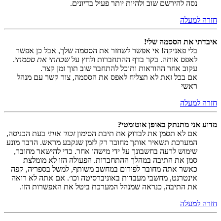
נסה להירשם שוב ולהיות יותר פעיל בדיונים.
חזרה למעלה
איבדתי את הססמה שלי!
בלי פאניקה! אי אפשר לשחזר את הססמה שלך, אבל כן אפשר
לאפס אותה. בקר בדף ההתחברות ולחץ על
שכחתי את ססמתי
.
עקוב אחר ההוראות ותוכל להתחבר שוב תוך זמן קצר.
אם בכל זאת לא תצליח לאפס את הססמה, צור קשר עם מנהל
ראשי
חזרה למעלה
מדוע אני מתנתק באופן אוטומטי?
אם לא תסמן את לבדוק את תיבת הסימון
זכור אותי
בעת הכניסה,
המערכת תשאיר אותך מחובר רק לזמן שנקבע מראש. הדבר מונע
שימוש לרעה בחשבונך על ידי מישהו אחר. כדי להישאר מחובר,
סמן את התיבה במהלך ההתחברות. הפעולה הזו לא מומלצת
כאשר אתה מחובר לפורום במחשב משותף, למשל בספריה, קפה
אינטרנט, מחשבי מעבדות באוניברסיטה וכו׳. אם אתה לא רואה
את התיבה, כנראה שמנהל המערכת ביטל את האפשרות הזו.
חזרה למעלה