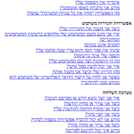
איבדתי את הססמה שלי!
מדוע אני מתנתק באופן אוטומטי?
מה האפשרות “מחק את כל עוגיות המערכת” עושה?
אפשרויות והגדרות משתמש
כיצד אני משנה את ההגדרות שלי?
איך אני מונע משם המשתמש שלי מלהופיע ברשימת המשתמשים
המחוברים?
הזמנים אינם נכונים!
שינתי את אזור הזמן והוא עדין שונה מהזמן שלי!
השפה שלי אינה ברשימה!
מה הן התמונות לצד שם המשתמש שלי?
איך אני יכול להציג סמל אישי?
מהו הדירוג שלי וכיצד אני משנה אותו?
כאשר אני לוחץ על קישור הדואר האלקטרוני של משתמש הוא
מבקש ממני להתחבר?
מערכת השליחה
איך אני יוצר נושא חדש או מפרסם תגובה?
כיצד אני עורך או מוחק הודעה?
כיצד אני מוסיף חתימה להודעות שלי?
כיצד אני יוצר סקר?
מדוע אני לא יכול להוסיף אפשרויות נוספות לסקר?
כיצד אני ערוך או מוחק סקר?
מדוע איני יכול להיכנס לפורום?