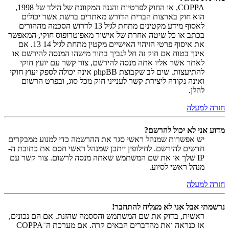
COPPA, או החוק לפרטיות והגנה המקוונת של הילד של 1998,
הוא חוק בארצות הברית הדורש מאתרים ברשת אשר יכולים
לאסוף מידע מקטינים מתחת לגיל 13 לדרוש הסכמה מההורים
בכתב או כל שיטה אחרת של אישור מאפוטרופוס חוקי, המאפשר
את איסוף פרטי הזיהוי האישיים מקטין מתחת לגיל 14 13. אם
אינך בטוח אם חוק זה חל לגביך בתור מישהו המנסה להירשם או
לאתר אשר אליו אתה מנסה להירשם, צור קשר עם יועץ חוקי
להתיעצות. שים לב שקבוצת phpBB אינה יכולה לספק יעוץ חוקי
ואינה נקודה ליצירת קשר לענייני חוק מכל סוג, ובפרט הרשום
להלן.
חזרה למעלה
מדוע אני לא יכול להרשם?
יש אפשרות שמנהל ראשי סגר את ההרשמה כדי למנוע ממבקרים
חדשים להירשם. לחילופין ייתכן שמנהל ראשי חסם את כתובת ה-
IP שלך או את שם המשתמש שאתה מנסה לרשום. צור קשר עם
מנהל ראשי לסיוע.
חזרה למעלה
נרשמתי אבל אני לא מצליח להתחבר!
ראשית, בדוק את שם המשתמש והססמה שהזנת. אם הם נכונים,
אז כנראה ואת מהדברים הבאים קרה. אם מערכת ה־COPPA