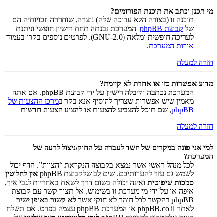
מי תכנן וכתב את תוכנת הפורומים?
תוכנה זו (בצורה הלא ערוכה שלה) נוצרה, שוחררה וזכויותיה הם
של
קבוצת phpBB
. המערכת נבנתה תחת רישיון חופשי וניתנת
לעריכה חופשית ומלאה (GNU-2.0). לפרטים נוספים בקרו בעמוד
אודות המערכת
.
חזרה למעלה
מדוע אפשרות כזו או אחרת לא קיימת?
המערכת נכתבה וקיבלה רישיון על ידי קבוצת phpBB. אם אתה
מאמין שיש אפשרות שצריך להוסיף אנא בקר ב
מרכז ההצעות של
phpBB
, שם תוכל להצביע להצעות או להציע הצעות חדשות
חזרה למעלה
למי אני פונה במקרים של חשד לעברה על החוק/ניצול לרעה של
המערכת?
לכל מנהל ראשי אשר נמצא בקבוצה הנקראת “הצוות”. הדף יכול
לשמש גם עזר להערותיכם. שים לב שלקבוצת phpBB
אין לחלוטין
סמכות שיפוטית
ואינה יכולה בשום דרך לשאת באחריות לגבי איך,
איפה או על־ידי מי מערכת זו בשימוש. אל תצור קשר עם קבוצת
phpBB בהקשר לכל חומר לא חוקי אשר
לא קשור באופן ישיר
לאתר phpBB.co.il או המערכת phpBB עצמה בפרט. אם תשלח