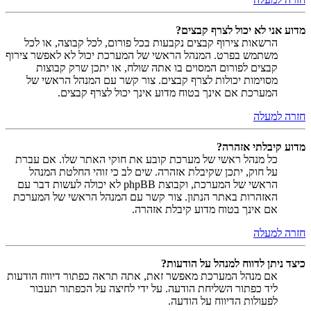
מדוע אני לא יכול לצרף קבצים?
הרשאות צירוף קבצים נקבעות בכל פורום, לכל קבוצה, או לכל
משתמש בפרט. המנהל הראשי של המערכת יכול לא לאפשר צירוף
קבצים לפורום המסוים בו אתה שולח, או יתכן שרק קבוצות
מסוימות יכולות לצרף קבצים. צור קשר עם המנהל הראשי של
המערכת אם אינך בטוח מדוע אינך יכול לצרף קבצים.
חזרה למעלה
מדוע קיבלתי אזהרה?
כל מנהל ראשי של מערכת קובע את חוקי האתר שלו. אם עברת
על חוק, יתכן שקיבלת אזהרה. שים לב כי זוהי החלטת המנהל
הראשי של המערכת, וקבוצת phpBB לא יכולה לעשות דבר עם
האזהרות באתר הנתון. צור קשר עם המנהל הראשי של המערכת
אם אינך בטוח מדוע קיבלת אזהרה.
חזרה למעלה
כיצד ניתן לדווח למנהל על הודעות?
אם מנהל המערכת מאפשר זאת, אתה תראה כפתור דיווח הודעות
ליד כפתור השליחת הודעה. על ידי לחיצה על הכפתור תעבור
לפעולות הדיווח על הודעה.