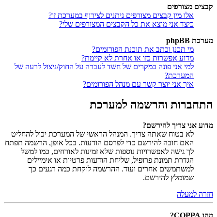
קבצים מצורפים
אלו מין קבצים מצורפים ניתנים לצירוף במערכת זו?
כיצד אני מוצא את כל הקבצים המצורפים שלי?
מערכת phpBB
מי תכנן וכתב את תוכנת הפורומים?
מדוע אפשרות כזו או אחרת לא קיימת?
למי אני פונה במקרים של חשד לעברה על החוק/ניצול לרעה של
המערכת?
איך אני יוצר קשר עם מנהל הפורומים?
התחברות והרשמה למערכת
מדוע אני צריך להירשם?
לא בטוח שאתה צריך. המנהל הראשי של המערכת יכול להחליט
האם חובה להירשם כדי לפרסם הודעות. בכל אופן, הרשמה תפתח
לך גישה לאפשרויות נוספות שלא זמינות לאורחים, כמו למשל
הגדרת תמונת פרופיל, שליחת הודעות פרטיות או אימיילים
למשתמשים אחרים ועוד. ההרשמה לוקחת כמה רגעים כך
שמומלץ להירשם.
חזרה למעלה
מהו COPPA?