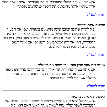
אפשרות זו
ורק מנהלי המערכת, מנהלי פורומים ואתה עצמך תהיו
כן
אלה שיראו אותך מחובר. אתה תספר כמשתמש מוסתר.
חזרה למעלה
הזמנים אינם נכונים!
יכול להיות שהזמן המוצג שונה מהזמנים באזורך. אם זאת הבעיה,
בקר בלוח הבקרה למשתמש ושנה את הזמן על פי אזורך, לדוגמה
לונדון, פאריס, ניו יורק, וכדומה. שים לב ששינוי אזור הזמן, כמו רוב
ההגדרות, ניתן אך ורק למשתמשים רשומים. אם אינך רשום
במערכת, זה הזמן הנכון להירשם.
חזרה למעלה
שינתי את אזור הזמן והוא עדין שונה מהזמן שלי!
אם אתה בטוח שהגדרת את אזור הזמן נכון והזמן עדין אינו מכוון
כראוי, אז כנראה והשעה המוגדרת בשרת אינה נכונה. אנא יידע
מנהל ראשי כדי לתקן את הבעיה
חזרה למעלה
השפה שלי אינה ברשימה!
או שהמנהל הראשי לא התקין השפה או שאף אחד לא תרגם את
המערכת לשפה שלך. נסה לשאול מנהל ראשי האם הוא יכול