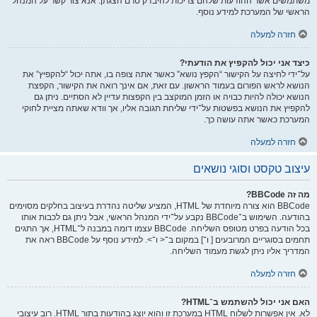
משתמשים אשר ההודעות שלהם צריכות להיבדק טרם הצגתן. אנא צור קשר על המנהל
הראשי של המערכת למידע נוסף.
חזרה למעלה
כיצד אני יכול להקפיץ את הודעתי?
על־ידי לחיצה על הקישור “הקפץ נושא” כאשר אתה צופה בו, אתה יכול “להקפיץ” את
הנושא לראש הפורום בעמוד הראשון. עם זאת, אם אינך רואה את הקישור, הקפצת
הנושא יכולה להיות כבויה או הזמן המוקצב בין הקפצות עדיין לא הסתיים. ניתן גם
להקפיץ את הנושא בפשטות על־ידי שליחת תגובה אליו, אך וודא שאתה מציית לחוקי
המערכת כאשר אתה עושה כך.
חזרה למעלה
עיצוב טקסט וסוגי נושאים
מה זה BBCode?
BBCode הוא צורה מיוחדת של HTML, המציע שליטה נהדרת בעיצוב בחלקים מסוימים
בהודעה. השימוש ב־BBCode נקבע על־ידי המנהל הראשי, אבל ניתן גם לכבות אותו
בכל הודעה בפרט מטופס השליחה. BBCode עצמו דומה במבנה ל־HTML, אך התגים
תחמים בסוגריים המרובעים [ ו־] במקום ב־< ו־>. למידע נוסף על BBCode ראה את
המדריך אליו ניתן לגשת מעמוד השליחה.
חזרה למעלה
האם אני יכול להשתמש ב־HTML?
לא. אין אפשרות לשלוח HTML במערכת זו והוא יוצג בהודעות בתור HTML. רוב עיצובי