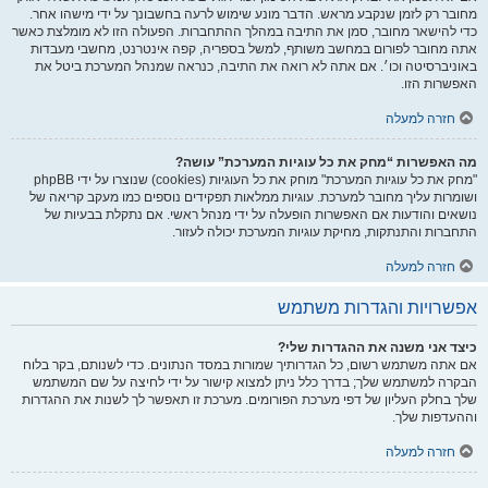
מחובר רק לזמן שנקבע מראש. הדבר מונע שימוש לרעה בחשבונך על ידי מישהו אחר.
כדי להישאר מחובר, סמן את התיבה במהלך ההתחברות. הפעולה הזו לא מומלצת כאשר
אתה מחובר לפורום במחשב משותף, למשל בספריה, קפה אינטרנט, מחשבי מעבדות
באוניברסיטה וכו׳. אם אתה לא רואה את התיבה, כנראה שמנהל המערכת ביטל את
האפשרות הזו.
חזרה למעלה
מה האפשרות “מחק את כל עוגיות המערכת” עושה?
"מחק את כל עוגיות המערכת" מוחק את כל העוגיות (cookies) שנוצרו על ידי phpBB
ושומרות עליך מחובר למערכת. עוגיות ממלאות תפקידים נוספים כמו מעקב קריאה של
נושאים והודעות אם האפשרות הופעלה על ידי מנהל ראשי. אם נתקלת בבעיות של
התחברות והתנתקות, מחיקת עוגיות המערכת יכולה לעזור.
חזרה למעלה
אפשרויות והגדרות משתמש
כיצד אני משנה את ההגדרות שלי?
אם אתה משתמש רשום, כל הגדרותיך שמורות במסד הנתונים. כדי לשנותם, בקר בלוח
הבקרה למשתמש שלך; בדרך כלל ניתן למצוא קישור על ידי לחיצה על שם המשתמש
שלך בחלק העליון של דפי מערכת הפורומים. מערכת זו תאפשר לך לשנות את ההגדרות
וההעדפות שלך.
חזרה למעלה