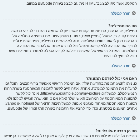
הטקסט אשר ניתן לבצע ב־HTML ניתן גם לבצע בעזרת BBCode במקום.
חזרה למעלה
מה הם סמיילים?
סמיילים, או הבעות, הם תמונות קטנות אשר ניתן להשתמש בהם כדי להביע הרגשה
בעזרת קוד קצר, למשל :) מציין שמח, בעוד :( מסמן עצוב. את הרשימה המלאה של
ההבעות ניתן לראות בטופס השליחה. נסה לא להגזים בסמיילים, מפני שהם יכולים
להפוך את ההודעה ללא קריאה ומנהל יכול להוציא אותם או להסיר את ההודעה
בשלמותה. המנהל הראשי של המערכת יכול גם לקבוע הגבלה למספר הסמיילים אשר
תוכל להוסיף להודעות.
חזרה למעלה
האם אני יכול לפרסם תמונות?
כן, ניתן להציג תמונות בהודעות שלך. אם המנהל הראשי מאפשר צירוף קבצים, תוכל גם
להעלות את התמונה למערכת. אחרת, אתה חייב לקשר לתמונה המאוחסנת בשרת רחוק
הנגיש לכולם, למשל http://www.example.com/my-picture.gif. אינך יכול לקשר
לתמונות המאוחסנות על המחשב האישי שלך (אלא אם כן הוא שרת הנגיש לכולם) ולא
תמונות המאוחסנות מאחורי מנגנוני אימות, למשל תיבות הדואר של hotmail או yahoo,
אתרים המוגנים בססמה, וכד'. כדי להציג את התמונה בעזרת התג [img] של BBCode.
חזרה למעלה
מה הן הכרזות גלובליות?
הכרזות גלובליות מכילות מידע חשוב ואתה צריך לקרוא אותן בכל שעה אפשרית. הן יופיעו