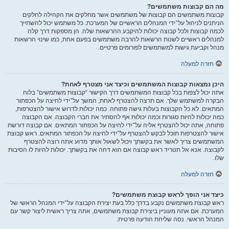
מה הם קבוצות משתמשים?
קבוצות משתמשים הם קבוצות של משתמשים אשר מחלקים את הקהילה לחלקים
הניתנים לניהול על־ידי המנהלים הראשיים של המערכת. כל משתמש יכול להשתייך
לכמה קבוצות ולכל קבוצה יכולות להיקבע ההרשאות שלה. הן מספקות דרך קלה
למנהלים ראשיים לשנות הרשאות להרבה משתמשים בפעם אחת, כמו שינוי הרשאות
מנהל וקביעת גישות למשתמשים לפורומים פרטיים.
חזרה למעלה
היכן נמצאות קבוצות המשתמשים וכיצד אני מצטרף לאחת?
אתה יכול לצפות בכל קבוצות המשתמשים דרך הקישור “קבוצות משתמשים” בלוח
הבקרה למשתמש שלך. אם תרצה להצטרף לאחת, המשך על־ידי לחיצה על הכפתור
המתאים. לא כל הקבוצות בעלות גישה פתוחה. כמה יכולות לדרוש אישור להצטרפות,
כמה יכולות להיות סגורות וכמה יכולות אף להסתיר את חברי הקבוצה. אם הקבוצה
פתוחה, אתה יכול להצטרף אליה על־ידי לחיצה על הכפתור המתאים. אם קבוצה דורשת
אישור להצטרפות תוכל לבקש להצטרף על־ידי לחיצה על הכפתור המתאים. ראש קבוצת
המשתמשים צריך לאשר את בקשתך ויכול לשאול אותך מדוע אתה רוצה להצטרף
לקבוצה. אנא אל תטריד ראש קבוצה אם הוא דחה את בקשתך. יכולות להיות לו הסיבות
שלו.
חזרה למעלה
כיצד אני הופך לראש קבוצת משתמשים?
ראש קבוצת משתמשים נקבע בדרך כלל בעת יצירת הקבוצה על־ידי המנהל הראשי של
המערכת. אם אתה מעוניין ביצירת קבוצת משתמשים, אתה צריך ראשית ליצור קשר עם
המנהל הראשי. נסה שליחת הודעה פרטית.