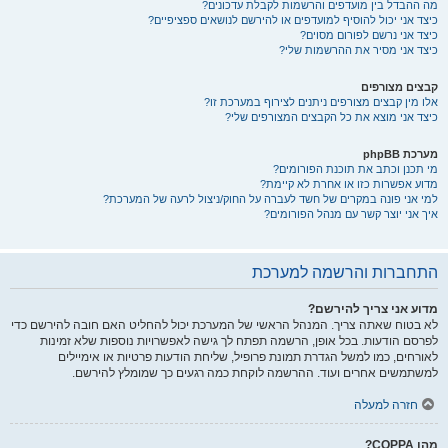
מה ההבדל בין מועדפים והרשמות לקבלת עדכונים?
כיצד אני יכול להוסיף למועדפים או להירשם לנושאים ספציפיים?
כיצד אני נרשם לפורום מסוים?
כיצד אני מסיר את ההרשמות שלי?
קבצים מצורפים
אלו מין קבצים מצורפים ניתנים לצירוף במערכת זו?
כיצד אני מוצא את כל הקבצים המצורפים שלי?
מערכת phpBB
מי תכנן וכתב את תוכנת הפורומים?
מדוע אפשרות כזו או אחרת לא קיימת?
למי אני פונה במקרים של חשד לעברה על החוק/ניצול לרעה של המערכת?
איך אני יוצר קשר עם מנהל הפורומים?
התחברות והרשמה למערכת
מדוע אני צריך להירשם?
לא בטוח שאתה צריך. המנהל הראשי של המערכת יכול להחליט האם חובה להירשם כדי
לפרסם הודעות. בכל אופן, הרשמה תפתח לך גישה לאפשרויות נוספות שלא זמינות
לאורחים, כמו למשל הגדרת תמונת פרופיל, שליחת הודעות פרטיות או אימיילים
למשתמשים אחרים ועוד. ההרשמה לוקחת כמה רגעים כך שמומלץ להירשם.
חזרה למעלה
מהו COPPA?