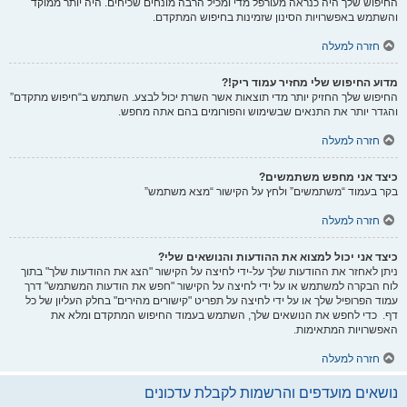
החיפוש שלך היה כנראה מעורפל מדי ומכיל הרבה מונחים שכיחים. היה יותר ממוקד
והשתמש באפשרויות הסינון שזמינות בחיפוש המתקדם.
חזרה למעלה
מדוע החיפוש שלי מחזיר עמוד ריק!?
החיפוש שלך החזיק יותר מדי תוצאות אשר השרת יכול לבצע. השתמש ב“חיפוש מתקדם”
והגדר יותר את התנאים שבשימוש והפורומים בהם אתה מחפש.
חזרה למעלה
כיצד אני מחפש משתמשים?
בקר בעמוד “משתמשים” ולחץ על הקישור “מצא משתמש”
חזרה למעלה
כיצד אני יכול למצוא את ההודעות והנושאים שלי?
ניתן לאחזר את ההודעות שלך על-ידי לחיצה על הקישור "הצג את ההודעות שלך" בתוך
לוח הבקרה למשתמש או על ידי לחיצה על הקישור "חפש את הודעות המשתמש" דרך
עמוד הפרופיל שלך או על ידי לחיצה על תפריט "קישורים מהירים" בחלק העליון של כל
דף. כדי לחפש את הנושאים שלך, השתמש בעמוד החיפוש המתקדם ומלא את
האפשרויות המתאימות.
חזרה למעלה
נושאים מועדפים והרשמות לקבלת עדכונים