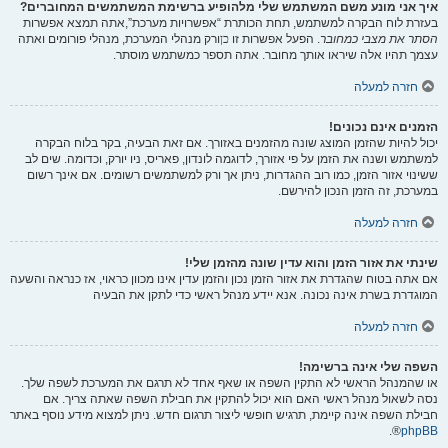
איך אני מונע משם המשתמש שלי מלהופיע ברשימת המשתמשים המחוברים?
בעזרת לוח הבקרה למשתמש, תחת הכותרת “אפשרויות מערכת”,אתה תמצא אפשרות
הסתר את מצבי כמחובר
. הפעל אפשרות זו
כן
ורק מנהלי המערכת, מנהלי פורומים ואתה
עצמך תהיו אלה שיראו אותך מחובר. אתה תספר כמשתמש מוסתר.
חזרה למעלה
הזמנים אינם נכונים!
יכול להיות שהזמן המוצג שונה מהזמנים באזורך. אם זאת הבעיה, בקר בלוח הבקרה
למשתמש ושנה את הזמן על פי אזורך, לדוגמה לונדון, פאריס, ניו יורק, וכדומה. שים לב
ששינוי אזור הזמן, כמו רוב ההגדרות, ניתן אך ורק למשתמשים רשומים. אם אינך רשום
במערכת, זה הזמן הנכון להירשם.
חזרה למעלה
שינתי את אזור הזמן והוא עדין שונה מהזמן שלי!
אם אתה בטוח שהגדרת את אזור הזמן נכון והזמן עדין אינו מכוון כראוי, אז כנראה והשעה
המוגדרת בשרת אינה נכונה. אנא יידע מנהל ראשי כדי לתקן את הבעיה
חזרה למעלה
השפה שלי אינה ברשימה!
או שהמנהל הראשי לא התקין השפה או שאף אחד לא תרגם את המערכת לשפה שלך.
נסה לשאול מנהל ראשי האם הוא יכול להתקין את חבילת השפה שאתה צריך. אם
חבילת השפה אינה קיימת, תרגיש חופשי ליצור תרגום חדש. ניתן למצוא מידע נוסף באתר
®.
phpBB