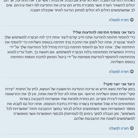
נשלחה להודעה תגובה. הוא לא יופיע אם מנהל או מנהל ראשי ערך את ההודעה, אך הם
יכולים להשאיר הערה אשר מסבירה מדוע הם ערכו את ההודעה לפי ראות עיניהם. שים
לב שמשתמשים רגילים לא יכולים למחוק הודעה לאחר שקיבלה תגובה.
חזרה למעלה
כיצד אני מוסיף חתימה להודעות שלי?
כדי להוסיף חתימה להודעה אתה חייב קודם ליצור אחת דרך לוח הבקרה למשתמש שלך.
לאחר שנוצרה, אתה יכול לסמן את התיבה
צרף חתימה
בטופס השליחה כדי להוסיף את
החתימה שלך. אתה יכול גם להוסיף חתימה כברירת מחדל לכל ההודעות שלך על־ידי
בחירת האפשרות המתאימה בלוח הבקרה למשתמש. אם תעשה כך, תוכל עדיין למנוע
מהחתימה להתווסף להודעות מסוימות על־ידי ביטול הסימון לתיבת הוספת החתימה
בטופס השליחה.
חזרה למעלה
כיצד אני יוצר סקר?
בזמן שליחת נושא חדש או עריכת ההודעה הראשונה של הנושא, לחץ על התווית “יצירת
סקר” תחת טופס השליחה הראשי. אם אתה לא יכול לראות אותה, אין לך את ההרשאות
המתאימות ליצירת סקרים. הזן כותרת ולפחות שתי אפשרויות להצבעה בשדות
המתאימים וודא שכל אפשרות בשורה נפרדת בתיבת הטקסט. אתה יכול גם לקבוע את
מספר האפשרויות אשר משתמשים יכולים לבחור במשך ההצבעה תחת “אפשרויות לכל
משתמש”, זמן הגבלה לסקר בימים (0 לצמיתות) ולבסוף האפשרות אשר מאפשרת
למשתמשים לשנות את ההצבעות שלהם.
חזרה למעלה