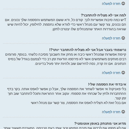
חזרה למעלה
למה אני לא מצליח להתחבר?
Tיש כמה סיבות אפשריות לכך. קודם כל, ודא ששם המשתמש והססמה שלך נכונים. אם
הם נכונים, צור קשר עם מנהל ראשי כדי לוודא שלא נחסמת. לחילופין, יכול להיות שיש
שגיאה בהגדרות האתר שהמנהלים שלו יצטרכו לתקן.
חזרה למעלה
נרשמתי בעבר אבל אני לא מצליח להתחבר יותר?!
קיימת אפשרות שמנהל ראשי כיבה או מחק את חשבונך מסיבה כלשהי. בנוסף, פורומים
רבים מוחקים משתמשים אשר לא פירסמו הודעות זמן רב כדי לצמצם בגודל של בסיס
הנתונים. אם זה קרה, נסה להירשם שוב ולהיות יותר פעיל בדיונים.
חזרה למעלה
איבדתי את הססמה שלי!
בלי פאניקה! אי אפשר לשחזר את הססמה שלך, אבל כן אפשר לאפס אותה. בקר בדף
ההתחברות ולחץ על
שכחתי את ססמתי
. עקוב אחר ההוראות ותוכל להתחבר שוב תוך
זמן קצר.
אם בכל זאת לא תצליח לאפס את הססמה, צור קשר עם מנהל ראשי
חזרה למעלה
מדוע אני מתנתק באופן אוטומטי?
אם לא תסמן את לבדוק את תיבת הסימון
זכור אותי
בעת הכניסה, המערכת תשאיר אותך