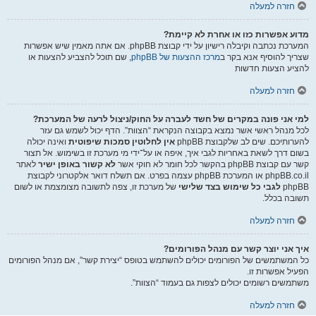
חזרה למעלה
מדוע אפשרות כזו או אחרת לא קיימת?
המערכת נכתבה וקיבלה רישיון על ידי קבוצת phpBB. אם אתה מאמין שיש אפשרות
שצריך להוסיף אנא בקר ב
מרכז ההצעות של phpBB
, שם תוכל להצביע להצעות או
להציע הצעות חדשות
חזרה למעלה
למי אני פונה במקרים של חשד לעברה על החוק/ניצול לרעה של המערכת?
לכל מנהל ראשי אשר נמצא בקבוצה הנקראת “הצוות”. הדף יכול לשמש גם עזר
להערותיכם. שים לב שלקבוצת phpBB
אין לחלוטין סמכות שיפוטית
ואינה יכולה
בשום דרך לשאת באחריות לגבי איך, איפה או על־ידי מי מערכת זו בשימוש. אל תצור
קשר עם קבוצת phpBB בהקשר לכל חומר לא חוקי אשר
לא קשור באופן ישיר
לאתר
phpBB.co.il או המערכת phpBB עצמה בפרט. אם תשלח דואר אלקטרוני לקבוצת
phpBB
לגבי כל שימוש בצד שלישי
של מערכת זו, צפה לתשובה מצומצמת או לשום
תשובה בכלל.
חזרה למעלה
איך אני יוצר קשר עם מנהל הפורומים?
כל המשתמשים של הפורומים יכולים להשתמש בטופס “יצירת קשר”, אם מנהל הפורומים
הפעיל אפשרות זו.
משתמשים רשומים יכולים לצפות גם בעמוד “הצוות”.
חזרה למעלה