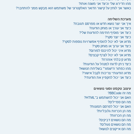
מהו הדירוג שלי וכיצד אני משנה אותו?
כאשר אני לוחץ על קישור הדואר האלקטרוני של משתמש הוא מבקש ממני להתחבר?
מערכת השליחה
איך אני יוצר נושא חדש או מפרסם תגובה?
כיצד אני עורך או מוחק הודעה?
כיצד אני מוסיף חתימה להודעות שלי?
כיצד אני יוצר סקר?
מדוע אני לא יכול להוסיף אפשרויות נוספות לסקר?
כיצד אני ערוך או מוחק סקר?
מדוע איני יכול להיכנס לפורום?
מדוע אני לא יכול לצרף קבצים?
מדוע קיבלתי אזהרה?
כיצד ניתן לדווח למנהל על הודעות?
מהו כפתור ה“שמור” בשליחת הנושא?
מדוע הודעותיי צריכות לקבל אישור?
כיצד אני יכול להקפיץ את הודעתי?
עיצוב טקסט וסוגי נושאים
מה זה BBCode?
האם אני יכול להשתמש ב־HTML?
מה הם סמיילים?
האם אני יכול לפרסם תמונות?
מה הן הכרזות גלובליות?
מה הן הכרזות?
מה הם נושאים דביקים?
מה הם נושאים נעולים?
מה הם אייקונים לנושא?