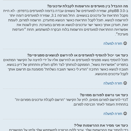
מה ההבדל בין מועדפים והרשמות לקבלת עדכונים?
ב-phpBB 3.0, שמירה למועדפים של נושאים עבדה בדומה למועדפים בדפדפן - לא היית
מקבל התראות על עדכונים בנושאים. החל מגרסה 3.1, שמירה למועדפים דומה יותר
להרשמה לנושא. תוכל לקבל התראות כאשר הנושא מתעדכן. הרשמה לפורום, לעומת
זאת, תעדכן אותך כאשר ישר עדכונים לנושא או פורום במערכת. ניתן לשנות את
אפשרויות ההתראות למועדפים והרשמות בלוח הבקרה למשתמש, תחת ״העדפות
מערכת״.
חזרה למעלה
כיצד אני יכול להוסיף למועדפים או להירשם לנושאים ספציפיים?
תוכל להוסיף נושא ספציפי למועדפים או להירשם אליו על ידי לחיצה על הקישור המתאים
בתפריט "אפשרויות נושא", הממוקם לנוחותך לצד חלקו העליון והתחתון של דיון בנושא.
תגובה לנושא כאשר התיבה "הודע לי כאשר תגובה נשלחת" מסומנת גם תרשום אותך
לקבל עדכונים מהנושא.
חזרה למעלה
כיצד אני נרשם לפורום מסוים?
Tכדי להרשם לפורום מסוים, לחץ על הקישור “הרשם לקבלת עדכונים מפורום זה”
בתחתית העמוד לאחר הכניסה לפורום.
חזרה למעלה
כיצד אני מסיר את ההרשמות שלי?
כדי להסיר את ההרשמות שלך, עבור ללוח הבקרה למשתמש שלך ולחץ על הקישורים