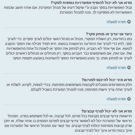
מדוע אני לא יכול להוסיף אפשרויות נוספות לסקר?
גבול האפשרויות בסקר נקבע ע"י שיקול דעתו של מנהל המערכת. אם אתה חושב שכמות
האפשרויות לא מספיקה לך, פנה למנהל המערכת.
חזרה למעלה
כיצד אני ערוך או מוחק סקר?
כמו בהודעות, רק השולח המקורי, מנהל או מנהל ראשי יכולים לערוך סקרים. כדי לערוך
סקר, לחץ כדי לערוך את ההודעה הראשונה בנושא. היא תמיד מכילה את הסקר הנקבע
לנושא. אם אף אחד לא הצביע, ניתן למחוק את הסקר או לשנות כל אחת מהאפשרויות
שלו. עם זאת, אם משתמשים כבר הצביעו בסקר, רק מנהלים או מנהלים ראשיים יכולים
לערוך או למחוק אותו. כך נמנע מאפשרויות הסקר להשתנות באמצע תקופת הסקר.
חזרה למעלה
מדוע איני יכול להיכנס לפורום?
חלק מהפורומים מוגבלים לקבוצות משתמשים מסוימות. בכדי לצפות, לקרוא, לשלוח או
לערוך אתה צריך גישות מסוימות, פנה למנהל המערכת בשביל לקבלם.
חזרה למעלה
מדוע אני לא יכול לצרף קבצים?
הרשאות צירוף קבצים נקבעות בכל פורום, לכל קבוצה, או לכל משתמש בפרט. המנהל
הראשי של המערכת יכול לא לאפשר צירוף קבצים לפורום המסוים בו אתה שולח, או יתכן
שרק קבוצות מסוימות יכולות לצרף קבצים. צור קשר עם המנהל הראשי של המערכת אם
אינך בטוח מדוע אינך יכול לצרף קבצים.