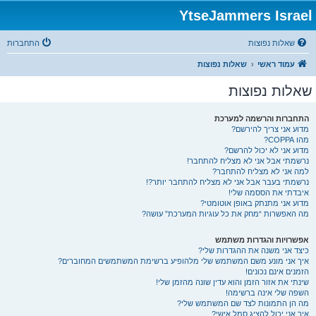
YtseJammers Israel
שאלות נפוצות
התחברות
עמוד ראשי
שאלות נפוצות
שאלות נפוצות
התחברות והרשמה למערכת
מדוע אני צריך להירשם?
מהו COPPA?
מדוע אני לא יכול להרשם?
נרשמתי אבל אני לא מצליח להתחבר!
למה אני לא מצליח להתחבר?
נרשמתי בעבר אבל אני לא מצליח להתחבר יותר?!
איבדתי את הססמה שלי!
מדוע אני מתנתק באופן אוטומטי?
מה האפשרות “מחק את כל עוגיות המערכת” עושה?
אפשרויות והגדרות משתמש
כיצד אני משנה את ההגדרות שלי?
איך אני מונע משם המשתמש שלי מלהופיע ברשימת המשתמשים המחוברים?
הזמנים אינם נכונים!
שינתי את אזור הזמן והוא עדין שונה מהזמן שלי!
השפה שלי אינה ברשימה!
מה הן התמונות לצד שם המשתמש שלי?
איך אני יכול להציג סמל אישי?