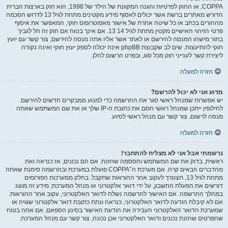
COPPA, או החוק לפרטיות והגנה המקוונת של הילד של 1998, הוא חוק בארצות הברית
הדורש מאתרים ברשת אשר יכולים לאסוף מידע מקטינים מתחת לגיל 13 לדרוש הסכמה
מההורים בכתב או כל שיטה אחרת של אישור מאפוטרופוס חוקי, המאפשר את איסוף
פרטי הזיהוי האישיים מקטין מתחת לגיל 14 13. אם אינך בטוח אם חוק זה חל לגביך
בתור מישהו המנסה להירשם או לאתר אשר אליו אתה מנסה להירשם, צור קשר עם יועץ
חוקי להתיעצות. שים לב שקבוצת phpBB אינה יכולה לספק יעוץ חוקי ואינה נקודה
ליצירת קשר לענייני חוק מכל סוג, ובפרט הרשום להלן.
חזרה למעלה
מדוע אני לא יכול להרשם?
יש אפשרות שמנהל ראשי סגר את ההרשמה כדי למנוע ממבקרים חדשים להירשם.
לחילופין ייתכן שמנהל ראשי חסם את כתובת ה-IP שלך או את שם המשתמש שאתה
מנסה לרשום. צור קשר עם מנהל ראשי לסיוע.
חזרה למעלה
נרשמתי אבל אני לא מצליח להתחבר!
ראשית, בדוק את שם המשתמש והססמה שהזנת. אם הם נכונים, אז כנראה ואת
מהדברים הבאים קרה. אם מערכת ה־COPPA פועלת במערכת ובהרשמה סימנת שאתה
מתחת לגיל 13, תצטרך לעקוב אחר ההוראות שתקבל. בחלק ממערכות הפורומים
דורשים את הפעלת החשבון, על ידי דואר אלקטרוני או מנהל המערכת; מידע זה מוצג
במהלך ההרשמה. אם האישור להרשמה נשלח לדואר האלקטרוני, עקוב אחר ההוראות.
אם לא קיבלת הודעה לדואר האלקטרוני, כנראה ונתת כתובת דואר אלקטרוני שגויה או
שמערכת הדואר האלקטרוני העבירה את הודעת האישור בסינון הספאם. אם אתה בטוח
שהפרטים שהזנת נכונים ודואר האלקטרוני אכן נכונה, צור קשר עם מנהל המערכת.