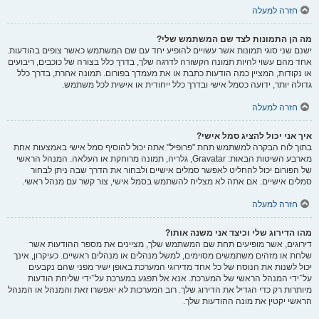
חזרה למעלה
מה הן התמונות לצד שם המשתמש שלי?
ישנם שני סוגי תמונות אשר עשויים להופיע יחד עם שם המשתמש כאשר צופים בהודעות.
אחד מהם עשוי להיות תמונה הקשורה לדרגה שלך, בדרך כלל בצורה של כוכבים, ריבועים
או נקודות, המציין כמה הודעות כתבת או את מעמדך בפורום. תמונה אחרת, בדרך כלל
גדולה יותר, ידועה כסמל אישי ובדרך כלל ייחודית או אישית לכל משתמש.
חזרה למעלה
איך אני יכול להציג סמל אישי?
בתוך לוח הבקרה למשתמש תחת "פרופיל" אתה יכול להוסיף סמל אישי באמצעות אחת
מארבע השיטות הבאות: Gravatar, גלריה, תמונה מרוחקת או העלאה. המנהל הראשי
של הפורום יכול להחליט לאפשר סמלים אישיים ולבחור את הדרך שבה ניתן לבחור
סמלים אישיים. אם אתה לא מצליח להשתמש בסמל אישי, צור קשר עם מנהל ראשי.
חזרה למעלה
מהו הדירוג שלי וכיצד אני משנה אותו?
דירוגים, אשר מופיעים תחת שם המשתמש שלך, מציינים את מספר ההודעות אשר
שלחת או מזהים משתמשים מסוימים, למשל מנהלים או מנהלים ראשיים. כעיקרון, אינך
יכול לשנות את הנוסח של כל אחד מדירוגי המערכת באופן ישיר מפני שהם נקבעים
על־ידי המנהל הראשי של המערכת. אנא אל תפגע במערכת על־ידי שליחת הודעות
מיותרות רק כדי הגדיל את הדירוג שלך. רוב המערכות לא יאפשרו זאת והמנהל או המנהל
הראשי יקטין את מונה ההודעות שלך.