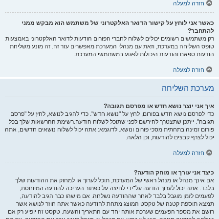
חזרה למעלה
כאשר אני לוחץ על קישור הדואר האלקטרוני של משתמש הוא מבקש ממני
להתחבר?
רק משתמשים רשומים יכולים לשלוח לחברי הפורום הודעות לדואר האלקטרוני באמצעות
טופס השליחה במערכת, וזאת עם מנהלי המערכת מאפשרים עזר זה. זה מונע משליחת
הודעות ספאם והודעות היכולות לפגוע במשתמשי המערכת.
חזרה למעלה
מערכת השליחה
איך אני יוצר נושא חדש או מפרסם תגובה?
כדי לפרסם נושא חדש בפורום, לחץ על "נושא חדש". כדי להגיב לנושא, לחץ על "פרסם
תגובה". ייתכן שתצטרך להירשם לפני שתוכל לשלוח הודעה.רשימת ההרשאות שלך בכל
פורום זמינה בתחתית מסכי פורום ונושא. לדוגמא: אתה יכול לשלוח נושאים חדשים, אתה
יכול לצרף קבצים להודעות, וכן הלאה.
חזרה למעלה
כיצד אני עורך או מוחק הודעה?
אם אינך מנהל או מנהל ראשי של המערכת, תוכל לערוך או למחוק את ההודעות שלך
בלבד. אתה יכול לערוך הודעה על־ידי לחיצה על כפתור העריכה להודעה המיוחסת,
לפעמים לזמן מוגבל בלבד לאחר שההודעה נשלחה. אם מישהו כבר הגיב להודעה,
תמצא תוספת קטנה של טקסט המוצג מתחת להודעה כאשר אתה חוזר לנושא אשר
רושם את מספר הפעמים שערכת אותה יחד עם התאריך והשעה. טקסט זה יופיע רק אם