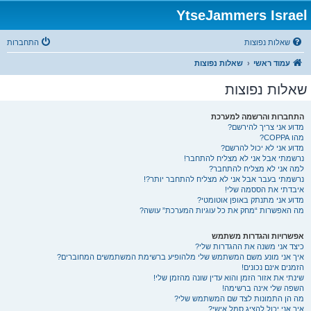
YtseJammers Israel
שאלות נפוצות
התחברות
עמוד ראשי
שאלות נפוצות
שאלות נפוצות
התחברות והרשמה למערכת
מדוע אני צריך להירשם?
מהו COPPA?
מדוע אני לא יכול להרשם?
נרשמתי אבל אני לא מצליח להתחבר!
למה אני לא מצליח להתחבר?
נרשמתי בעבר אבל אני לא מצליח להתחבר יותר?!
איבדתי את הססמה שלי!
מדוע אני מתנתק באופן אוטומטי?
מה האפשרות “מחק את כל עוגיות המערכת” עושה?
אפשרויות והגדרות משתמש
כיצד אני משנה את ההגדרות שלי?
איך אני מונע משם המשתמש שלי מלהופיע ברשימת המשתמשים המחוברים?
הזמנים אינם נכונים!
שינתי את אזור הזמן והוא עדין שונה מהזמן שלי!
השפה שלי אינה ברשימה!
מה הן התמונות לצד שם המשתמש שלי?
איך אני יכול להציג סמל אישי?