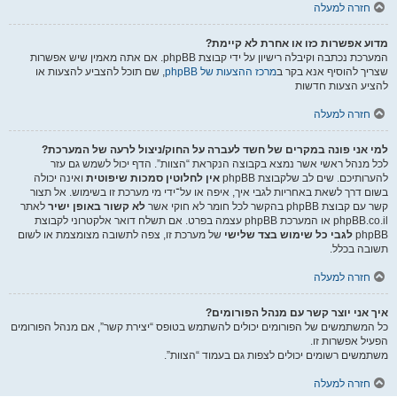
חזרה למעלה
מדוע אפשרות כזו או אחרת לא קיימת?
המערכת נכתבה וקיבלה רישיון על ידי קבוצת phpBB. אם אתה מאמין שיש אפשרות
שצריך להוסיף אנא בקר ב
מרכז ההצעות של phpBB
, שם תוכל להצביע להצעות או
להציע הצעות חדשות
חזרה למעלה
למי אני פונה במקרים של חשד לעברה על החוק/ניצול לרעה של המערכת?
לכל מנהל ראשי אשר נמצא בקבוצה הנקראת “הצוות”. הדף יכול לשמש גם עזר
להערותיכם. שים לב שלקבוצת phpBB
אין לחלוטין סמכות שיפוטית
ואינה יכולה
בשום דרך לשאת באחריות לגבי איך, איפה או על־ידי מי מערכת זו בשימוש. אל תצור
קשר עם קבוצת phpBB בהקשר לכל חומר לא חוקי אשר
לא קשור באופן ישיר
לאתר
phpBB.co.il או המערכת phpBB עצמה בפרט. אם תשלח דואר אלקטרוני לקבוצת
phpBB
לגבי כל שימוש בצד שלישי
של מערכת זו, צפה לתשובה מצומצמת או לשום
תשובה בכלל.
חזרה למעלה
איך אני יוצר קשר עם מנהל הפורומים?
כל המשתמשים של הפורומים יכולים להשתמש בטופס “יצירת קשר”, אם מנהל הפורומים
הפעיל אפשרות זו.
משתמשים רשומים יכולים לצפות גם בעמוד “הצוות”.
חזרה למעלה