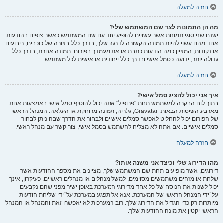
חזרה למעלה
מה הן התמונות לצד שם המשתמש שלי?
ישנם שני סוגי תמונות אשר עשויים להופיע יחד עם שם המשתמש כאשר צופים בהודעות.
אחד מהם עשוי להיות תמונה הקשורה לדרגה שלך, בדרך כלל בצורה של כוכבים, ריבועים
או נקודות, המציין כמה הודעות כתבת או את מעמדך בפורום. תמונה אחרת, בדרך כלל
גדולה יותר, ידועה כסמל אישי ובדרך כלל ייחודית או אישית לכל משתמש.
חזרה למעלה
איך אני יכול להציג סמל אישי?
בתוך לוח הבקרה למשתמש תחת "פרופיל" אתה יכול להוסיף סמל אישי באמצעות אחת
מארבע השיטות הבאות: Gravatar, גלריה, תמונה מרוחקת או העלאה. המנהל הראשי
של הפורום יכול להחליט לאפשר סמלים אישיים ולבחור את הדרך שבה ניתן לבחור
סמלים אישיים. אם אתה לא מצליח להשתמש בסמל אישי, צור קשר עם מנהל ראשי.
חזרה למעלה
מהו הדירוג שלי וכיצד אני משנה אותו?
דירוגים, אשר מופיעים תחת שם המשתמש שלך, מציינים את מספר ההודעות אשר
שלחת או מזהים משתמשים מסוימים, למשל מנהלים או מנהלים ראשיים. כעיקרון, אינך
יכול לשנות את הנוסח של כל אחד מדירוגי המערכת באופן ישיר מפני שהם נקבעים
על־ידי המנהל הראשי של המערכת. אנא אל תפגע במערכת על־ידי שליחת הודעות
מיותרות רק כדי הגדיל את הדירוג שלך. רוב המערכות לא יאפשרו זאת והמנהל או המנהל
הראשי יקטין את מונה ההודעות שלך.