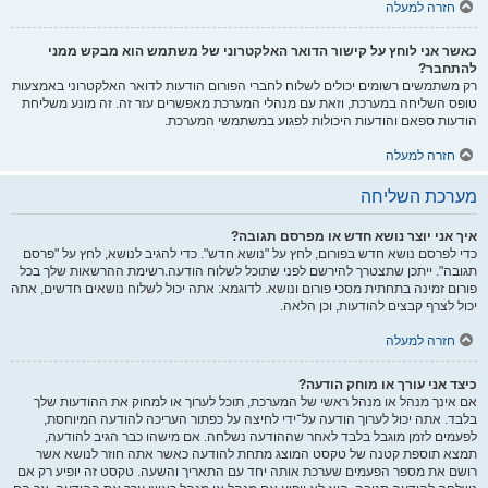
חזרה למעלה
כאשר אני לוחץ על קישור הדואר האלקטרוני של משתמש הוא מבקש ממני
להתחבר?
רק משתמשים רשומים יכולים לשלוח לחברי הפורום הודעות לדואר האלקטרוני באמצעות
טופס השליחה במערכת, וזאת עם מנהלי המערכת מאפשרים עזר זה. זה מונע משליחת
הודעות ספאם והודעות היכולות לפגוע במשתמשי המערכת.
חזרה למעלה
מערכת השליחה
איך אני יוצר נושא חדש או מפרסם תגובה?
כדי לפרסם נושא חדש בפורום, לחץ על "נושא חדש". כדי להגיב לנושא, לחץ על "פרסם
תגובה". ייתכן שתצטרך להירשם לפני שתוכל לשלוח הודעה.רשימת ההרשאות שלך בכל
פורום זמינה בתחתית מסכי פורום ונושא. לדוגמא: אתה יכול לשלוח נושאים חדשים, אתה
יכול לצרף קבצים להודעות, וכן הלאה.
חזרה למעלה
כיצד אני עורך או מוחק הודעה?
אם אינך מנהל או מנהל ראשי של המערכת, תוכל לערוך או למחוק את ההודעות שלך
בלבד. אתה יכול לערוך הודעה על־ידי לחיצה על כפתור העריכה להודעה המיוחסת,
לפעמים לזמן מוגבל בלבד לאחר שההודעה נשלחה. אם מישהו כבר הגיב להודעה,
תמצא תוספת קטנה של טקסט המוצג מתחת להודעה כאשר אתה חוזר לנושא אשר
רושם את מספר הפעמים שערכת אותה יחד עם התאריך והשעה. טקסט זה יופיע רק אם