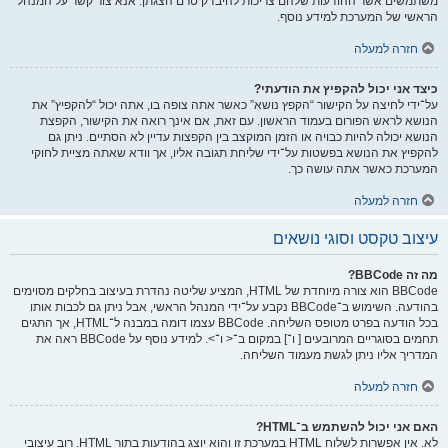
משתמשים אשר ההודעות שלהם צריכות להיבדק טרם הצגתן. אנא צור קשר על המנהל
הראשי של המערכת למידע נוסף.
חזרה למעלה
כיצד אני יכול להקפיץ את הודעתי?
על־ידי לחיצה על הקישור “הקפץ נושא” כאשר אתה צופה בו, אתה יכול “להקפיץ” את
הנושא לראש הפורום בעמוד הראשון. עם זאת, אם אינך רואה את הקישור, הקפצת
הנושא יכולה להיות כבויה או הזמן המוקצב בין הקפצות עדיין לא הסתיים. ניתן גם
להקפיץ את הנושא בפשטות על־ידי שליחת תגובה אליו, אך וודא שאתה מציית לחוקי
המערכת כאשר אתה עושה כך.
חזרה למעלה
עיצוב טקסט וסוגי נושאים
מה זה BBCode?
BBCode הוא צורה מיוחדת של HTML, המציע שליטה נהדרת בעיצוב בחלקים מסוימים
בהודעה. השימוש ב־BBCode נקבע על־ידי המנהל הראשי, אבל ניתן גם לכבות אותו
בכל הודעה בפרט מטופס השליחה. BBCode עצמו דומה במבנה ל־HTML, אך התגים
תחמים בסוגריים המרובעים [ ו־] במקום ב־< ו־>. למידע נוסף על BBCode ראה את
המדריך אליו ניתן לגשת מעמוד השליחה.
חזרה למעלה
האם אני יכול להשתמש ב־HTML?
לא. אין אפשרות לשלוח HTML במערכת זו והוא יוצג בהודעות בתור HTML. רוב עיצובי