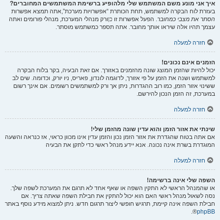
איך אני מונע משם המשתמש שלי מלהופיע ברשימת המשתמשים המחוברים?
בעזרת לוח הבקרה למשתמש, תחת הכותרת “אפשרויות מערכת”,אתה תמצא אפשרות
הסתר את מצבי כמחובר
. הפעל אפשרות זו
כן
ורק מנהלי המערכת, מנהלי פורומים ואתה
עצמך תהיו אלה שיראו אותך מחובר. אתה תספר כמשתמש מוסתר.
חזרה למעלה
הזמנים אינם נכונים!
יכול להיות שהזמן המוצג שונה מהזמנים באזורך. אם זאת הבעיה, בקר בלוח הבקרה
למשתמש ושנה את הזמן על פי אזורך, לדוגמה לונדון, פאריס, ניו יורק, וכדומה. שים לב
ששינוי אזור הזמן, כמו רוב ההגדרות, ניתן אך ורק למשתמשים רשומים. אם אינך רשום
במערכת, זה הזמן הנכון להירשם.
חזרה למעלה
שינתי את אזור הזמן והוא עדין שונה מהזמן שלי!
אם אתה בטוח שהגדרת את אזור הזמן נכון והזמן עדין אינו מכוון כראוי, אז כנראה והשעה
המוגדרת בשרת אינה נכונה. אנא יידע מנהל ראשי כדי לתקן את הבעיה
חזרה למעלה
השפה שלי אינה ברשימה!
או שהמנהל הראשי לא התקין השפה או שאף אחד לא תרגם את המערכת לשפה שלך.
נסה לשאול מנהל ראשי האם הוא יכול להתקין את חבילת השפה שאתה צריך. אם
חבילת השפה אינה קיימת, תרגיש חופשי ליצור תרגום חדש. ניתן למצוא מידע נוסף באתר
®.
phpBB