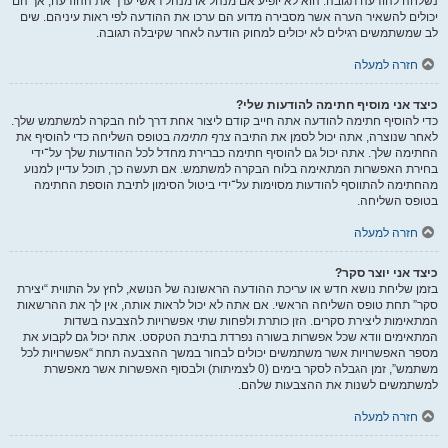
נשלחה להודעה תגובה. הוא לא יופיע אם מנהל או מנהל ראשי ערך את ההודעה, אך הם
יכולים להשאיר הערה אשר מסבירה מדוע הם ערכו את ההודעה לפי ראות עיניהם. שים
לב שמשתמשים רגילים לא יכולים למחוק הודעה לאחר שקיבלה תגובה.
חזרה למעלה
כיצד אני מוסיף חתימה להודעות שלי?
כדי להוסיף חתימה להודעה אתה חייב קודם ליצור אחת דרך לוח הבקרה למשתמש שלך.
לאחר שנוצרה, אתה יכול לסמן את התיבה
צרף חתימה
בטופס השליחה כדי להוסיף את
החתימה שלך. אתה יכול גם להוסיף חתימה כברירת מחדל לכל ההודעות שלך על־ידי
בחירת האפשרות המתאימה בלוח הבקרה למשתמש. אם תעשה כך, תוכל עדיין למנוע
מהחתימה להתווסף להודעות מסוימות על־ידי ביטול הסימון לתיבת הוספת החתימה
בטופס השליחה.
חזרה למעלה
כיצד אני יוצר סקר?
בזמן שליחת נושא חדש או עריכת ההודעה הראשונה של הנושא, לחץ על התווית “יצירת
סקר” תחת טופס השליחה הראשי. אם אתה לא יכול לראות אותה, אין לך את ההרשאות
המתאימות ליצירת סקרים. הזן כותרת ולפחות שתי אפשרויות להצבעה בשדות
המתאימים וודא שכל אפשרות בשורה נפרדת בתיבת הטקסט. אתה יכול גם לקבוע את
מספר האפשרויות אשר משתמשים יכולים לבחור במשך ההצבעה תחת “אפשרויות לכל
משתמש”, זמן הגבלה לסקר בימים (0 לצמיתות) ולבסוף האפשרות אשר מאפשרת
למשתמשים לשנות את ההצבעות שלהם.
חזרה למעלה