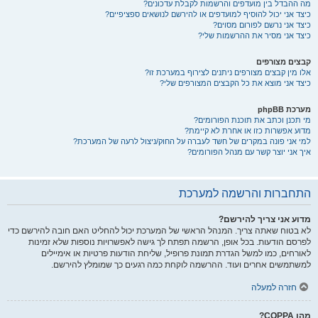
מה ההבדל בין מועדפים והרשמות לקבלת עדכונים?
כיצד אני יכול להוסיף למועדפים או להירשם לנושאים ספציפיים?
כיצד אני נרשם לפורום מסוים?
כיצד אני מסיר את ההרשמות שלי?
קבצים מצורפים
אלו מין קבצים מצורפים ניתנים לצירוף במערכת זו?
כיצד אני מוצא את כל הקבצים המצורפים שלי?
מערכת phpBB
מי תכנן וכתב את תוכנת הפורומים?
מדוע אפשרות כזו או אחרת לא קיימת?
למי אני פונה במקרים של חשד לעברה על החוק/ניצול לרעה של המערכת?
איך אני יוצר קשר עם מנהל הפורומים?
התחברות והרשמה למערכת
מדוע אני צריך להירשם?
לא בטוח שאתה צריך. המנהל הראשי של המערכת יכול להחליט האם חובה להירשם כדי
לפרסם הודעות. בכל אופן, הרשמה תפתח לך גישה לאפשרויות נוספות שלא זמינות
לאורחים, כמו למשל הגדרת תמונת פרופיל, שליחת הודעות פרטיות או אימיילים
למשתמשים אחרים ועוד. ההרשמה לוקחת כמה רגעים כך שמומלץ להירשם.
חזרה למעלה
מהו COPPA?