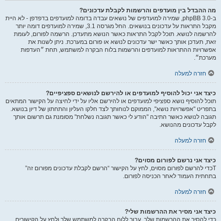
מה ההבדל בין מועדפים והרשמות לקבלת עדכונים?
ב-phpBB 3.0, שמירה למועדפים של נושאים עבדה בדומה למועדפים בדפדפן - לא היית
מקבל התראות על עדכונים בנושאים. החל מגרסה 3.1, שמירה למועדפים דומה יותר
להרשמה לנושא. תוכל לקבל התראות כאשר הנושא מתעדכן. הרשמה לפורום, לעומת
זאת, תעדכן אותך כאשר ישר עדכונים לנושא או פורום במערכת. ניתן לשנות את
אפשרויות ההתראות למועדפים והרשמות בלוח הבקרה למשתמש, תחת ״העדפות
מערכת״.
חזרה למעלה
כיצד אני יכול להוסיף למועדפים או להירשם לנושאים ספציפיים?
תוכל להוסיף נושא ספציפי למועדפים או להירשם אליו על ידי לחיצה על הקישור המתאים
בתפריט "אפשרויות נושא", הממוקם לנוחותך לצד חלקו העליון והתחתון של דיון בנושא.
תגובה לנושא כאשר התיבה "הודע לי כאשר תגובה נשלחת" מסומנת גם תרשום אותך
לקבל עדכונים מהנושא.
חזרה למעלה
כיצד אני נרשם לפורום מסוים?
Tכדי להרשם לפורום מסוים, לחץ על הקישור “הרשם לקבלת עדכונים מפורום זה”
בתחתית העמוד לאחר הכניסה לפורום.
חזרה למעלה
כיצד אני מסיר את ההרשמות שלי?
כדי להסיר את ההרשמות שלך, עבור ללוח הבקרה למשתמש שלך ולחץ על הקישורים