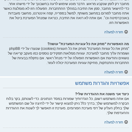
מחובר רק לזמן שנקבע מראש. הדבר מונע שימוש לרעה בחשבונך על ידי מישהו אחר.
כדי להישאר מחובר, סמן את התיבה במהלך ההתחברות. הפעולה הזו לא מומלצת כאשר
אתה מחובר לפורום במחשב משותף, למשל בספריה, קפה אינטרנט, מחשבי מעבדות
באוניברסיטה וכו׳. אם אתה לא רואה את התיבה, כנראה שמנהל המערכת ביטל את
האפשרות הזו.
חזרה למעלה
מה האפשרות “מחק את כל עוגיות המערכת” עושה?
"מחק את כל עוגיות המערכת" מוחק את כל העוגיות (cookies) שנוצרו על ידי phpBB
ושומרות עליך מחובר למערכת. עוגיות ממלאות תפקידים נוספים כמו מעקב קריאה של
נושאים והודעות אם האפשרות הופעלה על ידי מנהל ראשי. אם נתקלת בבעיות של
התחברות והתנתקות, מחיקת עוגיות המערכת יכולה לעזור.
חזרה למעלה
אפשרויות והגדרות משתמש
כיצד אני משנה את ההגדרות שלי?
אם אתה משתמש רשום, כל הגדרותיך שמורות במסד הנתונים. כדי לשנותם, בקר בלוח
הבקרה למשתמש שלך; בדרך כלל ניתן למצוא קישור על ידי לחיצה על שם המשתמש
שלך בחלק העליון של דפי מערכת הפורומים. מערכת זו תאפשר לך לשנות את ההגדרות
וההעדפות שלך.
חזרה למעלה