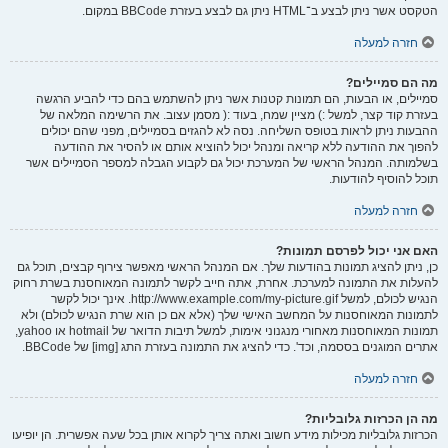
הטקסט אשר ניתן לבצע ב־HTML ניתן גם לבצע בעזרת BBCode במקום.
חזרה למעלה
מה הם סמיילים?
סמיילים, או הבעות, הם תמונות קטנות אשר ניתן להשתמש בהם כדי להביע הרגשה
בעזרת קוד קצר, למשל :) מציין שמח, בעוד :( מסמן עצוב. את הרשימה המלאה של
ההבעות ניתן לראות בטופס השליחה. נסה לא להגזים בסמיילים, מפני שהם יכולים
להפוך את ההודעה ללא קריאה ומנהל יכול להוציא אותם או להסיר את ההודעה
בשלמותה. המנהל הראשי של המערכת יכול גם לקבוע הגבלה למספר הסמיילים אשר
תוכל להוסיף להודעות.
חזרה למעלה
האם אני יכול לפרסם תמונות?
כן, ניתן להציג תמונות בהודעות שלך. אם המנהל הראשי מאפשר צירוף קבצים, תוכל גם
להעלות את התמונה למערכת. אחרת, אתה חייב לקשר לתמונה המאוחסנת בשרת רחוק
הנגיש לכולם, למשל http://www.example.com/my-picture.gif. אינך יכול לקשר
לתמונות המאוחסנות על המחשב האישי שלך (אלא אם כן הוא שרת הנגיש לכולם) ולא
תמונות המאוחסנות מאחורי מנגנוני אימות, למשל תיבות הדואר של hotmail או yahoo,
אתרים המוגנים בססמה, וכד'. כדי להציג את התמונה בעזרת התג [img] של BBCode.
חזרה למעלה
מה הן הכרזות גלובליות?
הכרזות גלובליות מכילות מידע חשוב ואתה צריך לקרוא אותן בכל שעה אפשרית. הן יופיעו