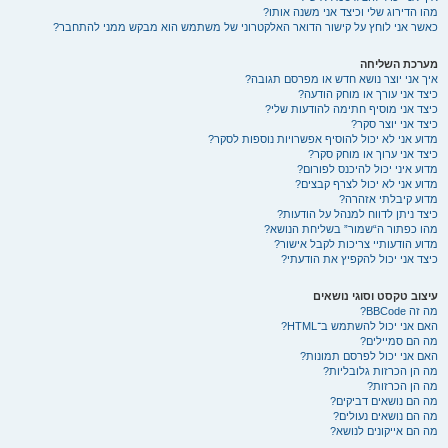
מהו הדירוג שלי וכיצד אני משנה אותו?
כאשר אני לוחץ על קישור הדואר האלקטרוני של משתמש הוא מבקש ממני להתחבר?
מערכת השליחה
איך אני יוצר נושא חדש או מפרסם תגובה?
כיצד אני עורך או מוחק הודעה?
כיצד אני מוסיף חתימה להודעות שלי?
כיצד אני יוצר סקר?
מדוע אני לא יכול להוסיף אפשרויות נוספות לסקר?
כיצד אני ערוך או מוחק סקר?
מדוע איני יכול להיכנס לפורום?
מדוע אני לא יכול לצרף קבצים?
מדוע קיבלתי אזהרה?
כיצד ניתן לדווח למנהל על הודעות?
מהו כפתור ה“שמור” בשליחת הנושא?
מדוע הודעותיי צריכות לקבל אישור?
כיצד אני יכול להקפיץ את הודעתי?
עיצוב טקסט וסוגי נושאים
מה זה BBCode?
האם אני יכול להשתמש ב־HTML?
מה הם סמיילים?
האם אני יכול לפרסם תמונות?
מה הן הכרזות גלובליות?
מה הן הכרזות?
מה הם נושאים דביקים?
מה הם נושאים נעולים?
מה הם אייקונים לנושא?