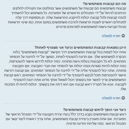
מה הם קבוצות משתמשים?
קבוצות משתמשים הם קבוצות של משתמשים אשר מחלקים את הקהילה לחלקים
הניתנים לניהול על־ידי המנהלים הראשיים של המערכת. כל משתמש יכול להשתייך
לכמה קבוצות ולכל קבוצה יכולות להיקבע ההרשאות שלה. הן מספקות דרך קלה
למנהלים ראשיים לשנות הרשאות להרבה משתמשים בפעם אחת, כמו שינוי הרשאות
מנהל וקביעת גישות למשתמשים לפורומים פרטיים.
חזרה למעלה
היכן נמצאות קבוצות המשתמשים וכיצד אני מצטרף לאחת?
אתה יכול לצפות בכל קבוצות המשתמשים דרך הקישור “קבוצות משתמשים” בלוח
הבקרה למשתמש שלך. אם תרצה להצטרף לאחת, המשך על־ידי לחיצה על הכפתור
המתאים. לא כל הקבוצות בעלות גישה פתוחה. כמה יכולות לדרוש אישור להצטרפות,
כמה יכולות להיות סגורות וכמה יכולות אף להסתיר את חברי הקבוצה. אם הקבוצה
פתוחה, אתה יכול להצטרף אליה על־ידי לחיצה על הכפתור המתאים. אם קבוצה דורשת
אישור להצטרפות תוכל לבקש להצטרף על־ידי לחיצה על הכפתור המתאים. ראש קבוצת
המשתמשים צריך לאשר את בקשתך ויכול לשאול אותך מדוע אתה רוצה להצטרף
לקבוצה. אנא אל תטריד ראש קבוצה אם הוא דחה את בקשתך. יכולות להיות לו הסיבות
שלו.
חזרה למעלה
כיצד אני הופך לראש קבוצת משתמשים?
ראש קבוצת משתמשים נקבע בדרך כלל בעת יצירת הקבוצה על־ידי המנהל הראשי של
המערכת. אם אתה מעוניין ביצירת קבוצת משתמשים, אתה צריך ראשית ליצור קשר עם
המנהל הראשי. נסה שליחת הודעה פרטית.