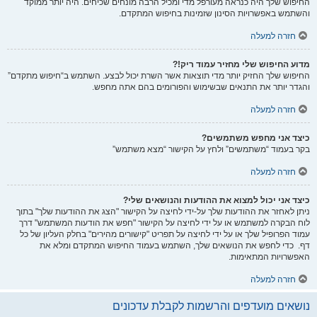
החיפוש שלך היה כנראה מעורפל מדי ומכיל הרבה מונחים שכיחים. היה יותר ממוקד
והשתמש באפשרויות הסינון שזמינות בחיפוש המתקדם.
חזרה למעלה
מדוע החיפוש שלי מחזיר עמוד ריק!?
החיפוש שלך החזיק יותר מדי תוצאות אשר השרת יכול לבצע. השתמש ב“חיפוש מתקדם”
והגדר יותר את התנאים שבשימוש והפורומים בהם אתה מחפש.
חזרה למעלה
כיצד אני מחפש משתמשים?
בקר בעמוד “משתמשים” ולחץ על הקישור “מצא משתמש”
חזרה למעלה
כיצד אני יכול למצוא את ההודעות והנושאים שלי?
ניתן לאחזר את ההודעות שלך על-ידי לחיצה על הקישור "הצג את ההודעות שלך" בתוך
לוח הבקרה למשתמש או על ידי לחיצה על הקישור "חפש את הודעות המשתמש" דרך
עמוד הפרופיל שלך או על ידי לחיצה על תפריט "קישורים מהירים" בחלק העליון של כל
דף. כדי לחפש את הנושאים שלך, השתמש בעמוד החיפוש המתקדם ומלא את
האפשרויות המתאימות.
חזרה למעלה
נושאים מועדפים והרשמות לקבלת עדכונים