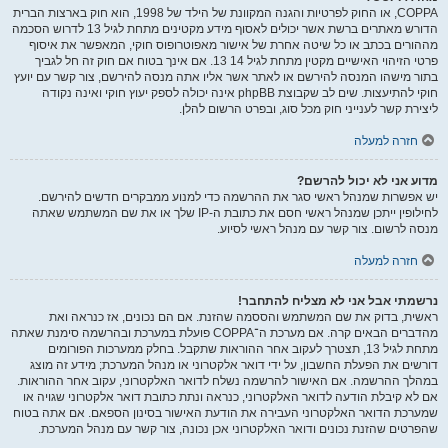
COPPA, או החוק לפרטיות והגנה המקוונת של הילד של 1998, הוא חוק בארצות הברית
הדורש מאתרים ברשת אשר יכולים לאסוף מידע מקטינים מתחת לגיל 13 לדרוש הסכמה
מההורים בכתב או כל שיטה אחרת של אישור מאפוטרופוס חוקי, המאפשר את איסוף
פרטי הזיהוי האישיים מקטין מתחת לגיל 14 13. אם אינך בטוח אם חוק זה חל לגביך
בתור מישהו המנסה להירשם או לאתר אשר אליו אתה מנסה להירשם, צור קשר עם יועץ
חוקי להתיעצות. שים לב שקבוצת phpBB אינה יכולה לספק יעוץ חוקי ואינה נקודה
ליצירת קשר לענייני חוק מכל סוג, ובפרט הרשום להלן.
חזרה למעלה
מדוע אני לא יכול להרשם?
יש אפשרות שמנהל ראשי סגר את ההרשמה כדי למנוע ממבקרים חדשים להירשם.
לחילופין ייתכן שמנהל ראשי חסם את כתובת ה-IP שלך או את שם המשתמש שאתה
מנסה לרשום. צור קשר עם מנהל ראשי לסיוע.
חזרה למעלה
נרשמתי אבל אני לא מצליח להתחבר!
ראשית, בדוק את שם המשתמש והססמה שהזנת. אם הם נכונים, אז כנראה ואת
מהדברים הבאים קרה. אם מערכת ה־COPPA פועלת במערכת ובהרשמה סימנת שאתה
מתחת לגיל 13, תצטרך לעקוב אחר ההוראות שתקבל. בחלק ממערכות הפורומים
דורשים את הפעלת החשבון, על ידי דואר אלקטרוני או מנהל המערכת; מידע זה מוצג
במהלך ההרשמה. אם האישור להרשמה נשלח לדואר האלקטרוני, עקוב אחר ההוראות.
אם לא קיבלת הודעה לדואר האלקטרוני, כנראה ונתת כתובת דואר אלקטרוני שגויה או
שמערכת הדואר האלקטרוני העבירה את הודעת האישור בסינון הספאם. אם אתה בטוח
שהפרטים שהזנת נכונים ודואר האלקטרוני אכן נכונה, צור קשר עם מנהל המערכת.