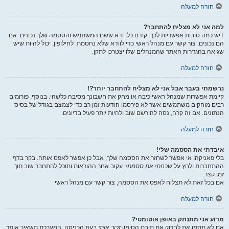
חזרה למעלה
למה אני לא מצליח להתחבר?
Tיש כמה סיבות אפשריות לכך. קודם כל, ודא ששם המשתמש והססמה שלך נכונים. אם
הם נכונים, צור קשר עם מנהל ראשי כדי לוודא שלא נחסמת. לחילופין, יכול להיות שיש
שגיאה בהגדרות האתר שהמנהלים שלו יצטרכו לתקן.
חזרה למעלה
נרשמתי בעבר אבל אני לא מצליח להתחבר יותר?!
קיימת אפשרות שמנהל ראשי כיבה או מחק את חשבונך מסיבה כלשהי. בנוסף, פורומים
רבים מוחקים משתמשים אשר לא פירסמו הודעות זמן רב כדי לצמצם בגודל של בסיס
הנתונים. אם זה קרה, נסה להירשם שוב ולהיות יותר פעיל בדיונים.
חזרה למעלה
איבדתי את הססמה שלי!
בלי פאניקה! אי אפשר לשחזר את הססמה שלך, אבל כן אפשר לאפס אותה. בקר בדף
ההתחברות ולחץ על
שכחתי את ססמתי
. עקוב אחר ההוראות ותוכל להתחבר שוב תוך
זמן קצר.
אם בכל זאת לא תצליח לאפס את הססמה, צור קשר עם מנהל ראשי
חזרה למעלה
מדוע אני מתנתק באופן אוטומטי?
אם לא תסמן את לבדוק את תיבת הסימון
זכור אותי
בעת הכניסה, המערכת תשאיר אותך