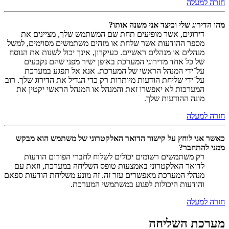
חזרה למעלה
מהו הדירוג שלי וכיצד אני משנה אותו?
דירוגים, אשר מופיעים תחת שם המשתמש שלך, מציינים את
מספר ההודעות אשר שלחת או מזהים משתמשים מסוימים, למשל
מנהלים או מנהלים ראשיים. כעיקרון, אינך יכול לשנות את הנוסח
של כל אחד מדירוגי המערכת באופן ישיר מפני שהם נקבעים
על־ידי המנהל הראשי של המערכת. אנא אל תפגע במערכת
על־ידי שליחת הודעות מיותרות רק כדי הגדיל את הדירוג שלך. רוב
המערכות לא יאפשרו זאת והמנהל או המנהל הראשי יקטין את
מונה ההודעות שלך.
חזרה למעלה
כאשר אני לוחץ על קישור הדואר האלקטרוני של משתמש הוא מבקש
ממני להתחבר?
רק משתמשים רשומים יכולים לשלוח לחברי הפורום הודעות
לדואר האלקטרוני באמצעות טופס השליחה במערכת, וזאת עם
מנהלי המערכת מאפשרים עזר זה. זה מונע משליחת הודעות ספאם
והודעות היכולות לפגוע במשתמשי המערכת.
חזרה למעלה
מערכת השליחה