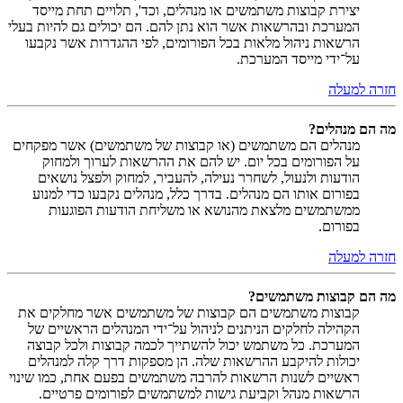
יצירת קבוצות משתמשים או מנהלים, וכד', תלויים תחת מייסד
המערכת ובהרשאות אשר הוא נתן להם. הם יכולים גם להיות בעלי
הרשאות ניהול מלאות בכל הפורומים, לפי ההגדרות אשר נקבעו
על־ידי מייסד המערכת.
חזרה למעלה
מה הם מנהלים?
מנהלים הם משתמשים (או קבוצות של משתמשים) אשר מפקחים
על הפורומים בכל יום. יש להם את ההרשאות לערוך ולמחוק
הודעות ולנעול, לשחרר נעילה, להעביר, למחוק ולפצל נושאים
בפורום אותו הם מנהלים. בדרך כלל, מנהלים נקבעו כדי למנוע
ממשתמשים מלצאת מהנושא או משליחת הודעות הפוגעות
בפורום.
חזרה למעלה
מה הם קבוצות משתמשים?
קבוצות משתמשים הם קבוצות של משתמשים אשר מחלקים את
הקהילה לחלקים הניתנים לניהול על־ידי המנהלים הראשיים של
המערכת. כל משתמש יכול להשתייך לכמה קבוצות ולכל קבוצה
יכולות להיקבע ההרשאות שלה. הן מספקות דרך קלה למנהלים
ראשיים לשנות הרשאות להרבה משתמשים בפעם אחת, כמו שינוי
הרשאות מנהל וקביעת גישות למשתמשים לפורומים פרטיים.