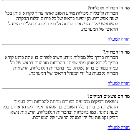
מה הן הכרזות גלובליות?
הכרזות גלובליות מכילות מידע חשוב ואתה צריך לקרוא אותן בכל
שעה אפשרית. הן יופיעו בראש של כל פורום ובלוח הבקרה
למשתמש שלך. הרשאות הכרזה גלובלית נקבעות על־ידי המנהל
הראשי של המערכת.
חזרה למעלה
מה הן הכרזות?
הכרזות בדרך כלל מכילות מידע חשוב לפורום בו אתה כרגע קורא
וצריך לקרוא אותן מתי שניתן. ההכרזות מופיעות בראש של כל
עמוד בפורום בו הן נשלחו. כמו בהכרזות הגלובליות, הרשאות
הכרזה נקבעות על־ידי המנהל הראשי של המערכת.
חזרה למעלה
מה הם נושאים דביקים?
נושאים דביקים מופיעים בפורום מתחת להכרזות ורק בעמוד
הראשון. הם בדרך כלל חשובים כך שאתה אמור לקרוא אותם בכל
שעה נתונה. כמו בהכרזות ובהכרזות הגלובליות, הרשאות נושא
דביק נקבעות על־ידי המנהל הראשי של המערכת.
חזרה למעלה