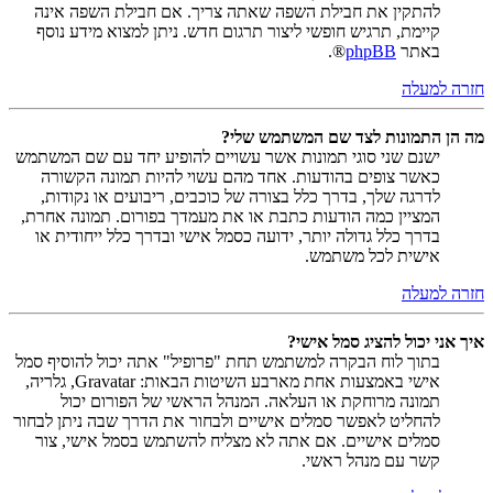
להתקין את חבילת השפה שאתה צריך. אם חבילת השפה אינה
קיימת, תרגיש חופשי ליצור תרגום חדש. ניתן למצוא מידע נוסף
באתר
phpBB
®.
חזרה למעלה
מה הן התמונות לצד שם המשתמש שלי?
ישנם שני סוגי תמונות אשר עשויים להופיע יחד עם שם המשתמש
כאשר צופים בהודעות. אחד מהם עשוי להיות תמונה הקשורה
לדרגה שלך, בדרך כלל בצורה של כוכבים, ריבועים או נקודות,
המציין כמה הודעות כתבת או את מעמדך בפורום. תמונה אחרת,
בדרך כלל גדולה יותר, ידועה כסמל אישי ובדרך כלל ייחודית או
אישית לכל משתמש.
חזרה למעלה
איך אני יכול להציג סמל אישי?
בתוך לוח הבקרה למשתמש תחת "פרופיל" אתה יכול להוסיף סמל
אישי באמצעות אחת מארבע השיטות הבאות: Gravatar, גלריה,
תמונה מרוחקת או העלאה. המנהל הראשי של הפורום יכול
להחליט לאפשר סמלים אישיים ולבחור את הדרך שבה ניתן לבחור
סמלים אישיים. אם אתה לא מצליח להשתמש בסמל אישי, צור
קשר עם מנהל ראשי.