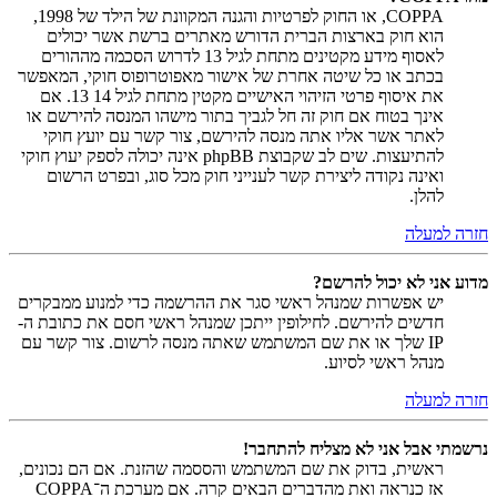
COPPA, או החוק לפרטיות והגנה המקוונת של הילד של 1998,
הוא חוק בארצות הברית הדורש מאתרים ברשת אשר יכולים
לאסוף מידע מקטינים מתחת לגיל 13 לדרוש הסכמה מההורים
בכתב או כל שיטה אחרת של אישור מאפוטרופוס חוקי, המאפשר
את איסוף פרטי הזיהוי האישיים מקטין מתחת לגיל 14 13. אם
אינך בטוח אם חוק זה חל לגביך בתור מישהו המנסה להירשם או
לאתר אשר אליו אתה מנסה להירשם, צור קשר עם יועץ חוקי
להתיעצות. שים לב שקבוצת phpBB אינה יכולה לספק יעוץ חוקי
ואינה נקודה ליצירת קשר לענייני חוק מכל סוג, ובפרט הרשום
להלן.
חזרה למעלה
מדוע אני לא יכול להרשם?
יש אפשרות שמנהל ראשי סגר את ההרשמה כדי למנוע ממבקרים
חדשים להירשם. לחילופין ייתכן שמנהל ראשי חסם את כתובת ה-
IP שלך או את שם המשתמש שאתה מנסה לרשום. צור קשר עם
מנהל ראשי לסיוע.
חזרה למעלה
נרשמתי אבל אני לא מצליח להתחבר!
ראשית, בדוק את שם המשתמש והססמה שהזנת. אם הם נכונים,
אז כנראה ואת מהדברים הבאים קרה. אם מערכת ה־COPPA