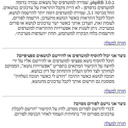
ב-phpBB 3.0, שמירה למועדפים של נושאים עבדה בדומה
למועדפים בדפדפן - לא היית מקבל התראות על עדכונים בנושאים.
החל מגרסה 3.1, שמירה למועדפים דומה יותר להרשמה לנושא.
תוכל לקבל התראות כאשר הנושא מתעדכן. הרשמה לפורום,
לעומת זאת, תעדכן אותך כאשר ישר עדכונים לנושא או פורום
במערכת. ניתן לשנות את אפשרויות ההתראות למועדפים
והרשמות בלוח הבקרה למשתמש, תחת ״העדפות מערכת״.
חזרה למעלה
כיצד אני יכול להוסיף למועדפים או להירשם לנושאים ספציפיים?
תוכל להוסיף נושא ספציפי למועדפים או להירשם אליו על ידי
לחיצה על הקישור המתאים בתפריט "אפשרויות נושא", הממוקם
לנוחותך לצד חלקו העליון והתחתון של דיון בנושא.
תגובה לנושא כאשר התיבה "הודע לי כאשר תגובה נשלחת"
מסומנת גם תרשום אותך לקבל עדכונים מהנושא.
חזרה למעלה
כיצד אני נרשם לפורום מסוים?
Tכדי להרשם לפורום מסוים, לחץ על הקישור “הרשם לקבלת
עדכונים מפורום זה” בתחתית העמוד לאחר הכניסה לפורום.
חזרה למעלה