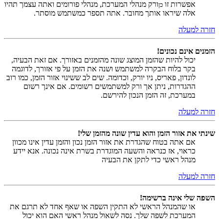
אפשרות זו
ורק מנהלי המערכת, מנהלי פורומים ואתה עצמך תהיו
כן
אלה שיראו אותך מחובר. אתה תספר כמשתמש מוסתר.
חזרה למעלה
הזמנים אינם נכונים!
יכול להיות שהזמן המוצג שונה מהזמנים באזורך. אם זאת הבעיה,
בקר בלוח הבקרה למשתמש ושנה את הזמן על פי אזורך, לדוגמה
לונדון, פאריס, ניו יורק, וכדומה. שים לב ששינוי אזור הזמן, כמו רוב
ההגדרות, ניתן אך ורק למשתמשים רשומים. אם אינך רשום
במערכת, זה הזמן הנכון להירשם.
חזרה למעלה
שינתי את אזור הזמן והוא עדין שונה מהזמן שלי!
אם אתה בטוח שהגדרת את אזור הזמן נכון והזמן עדין אינו מכוון
כראוי, אז כנראה והשעה המוגדרת בשרת אינה נכונה. אנא יידע
מנהל ראשי כדי לתקן את הבעיה
חזרה למעלה
השפה שלי אינה ברשימה!
או שהמנהל הראשי לא התקין השפה או שאף אחד לא תרגם את
המערכת לשפה שלך. נסה לשאול מנהל ראשי האם הוא יכול