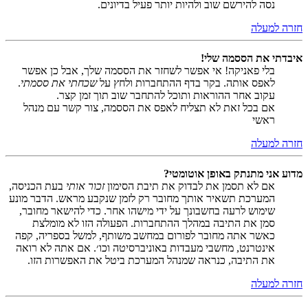
נסה להירשם שוב ולהיות יותר פעיל בדיונים.
חזרה למעלה
איבדתי את הססמה שלי!
בלי פאניקה! אי אפשר לשחזר את הססמה שלך, אבל כן אפשר
לאפס אותה. בקר בדף ההתחברות ולחץ על
שכחתי את ססמתי
.
עקוב אחר ההוראות ותוכל להתחבר שוב תוך זמן קצר.
אם בכל זאת לא תצליח לאפס את הססמה, צור קשר עם מנהל
ראשי
חזרה למעלה
מדוע אני מתנתק באופן אוטומטי?
אם לא תסמן את לבדוק את תיבת הסימון
זכור אותי
בעת הכניסה,
המערכת תשאיר אותך מחובר רק לזמן שנקבע מראש. הדבר מונע
שימוש לרעה בחשבונך על ידי מישהו אחר. כדי להישאר מחובר,
סמן את התיבה במהלך ההתחברות. הפעולה הזו לא מומלצת
כאשר אתה מחובר לפורום במחשב משותף, למשל בספריה, קפה
אינטרנט, מחשבי מעבדות באוניברסיטה וכו׳. אם אתה לא רואה
את התיבה, כנראה שמנהל המערכת ביטל את האפשרות הזו.
חזרה למעלה