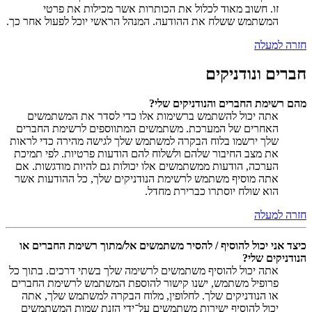
זו. חשוב מאוד לכלול את הכותרות אשר מכילות את פרטי
המשתמש ששלח את ההודעה. המנהל הראשי יוכל לפעול אחר כך.
חזרה למעלה
חברים ונודניקים
מהם רשימת החברים והנודניקים שלי?
אתה יכול להשתמש ברשימות אלו כדי לסדר את המשתמשים
האחרים של המערכת. משתמשים המתווספים לרשימת החברים
שלך ירשמו בלוח הבקרה למשתמש שלך לגישה מהירה כדי לראות
את מצב החיבור שלהם ולשלוח להם הודעות פרטיות. לפי תמיכת
הערכה, הודעות ממשתמשים אלו יכולות גם להיות מודגשות. אם
אתה מוסיף משתמש לרשימת הנודניקים שלך, כל ההודעות אשר
הוא שולח יוסתרו כברירת מחדל.
חזרה למעלה
כיצד אני יכול להוסיף / להסיר משתמשים אל/מתוך רשימת החברים או
הנודניקים שלי?
אתה יכול להוסיף משתמשים לרשימה שלך בשתי דרכים. בתוך כל
פרופיל משתמש, ישנו קישור להוספת המשתמש לרשימת החברים
או הנודניקים שלך. לחלופין, מלוח הבקרה למשתמש שלך, אתה
יכול להוסיף ישירות משתמשים על־ידי הזנת שמות המשתמשים