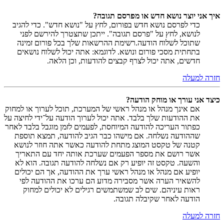
איך אני יוצר נושא חדש או מפרסם תגובה?
כדי לפרסם נושא חדש בפורום, לחץ על "נושא חדש". כדי להגיב
לנושא, לחץ על "פרסם תגובה". ייתכן שתצטרך להירשם לפני
שתוכל לשלוח הודעה.רשימת ההרשאות שלך בכל פורום זמינה
בתחתית מסכי פורום ונושא. לדוגמא: אתה יכול לשלוח נושאים
חדשים, אתה יכול לצרף קבצים להודעות, וכן הלאה.
חזרה למעלה
כיצד אני עורך או מוחק הודעה?
אם אינך מנהל או מנהל ראשי של המערכת, תוכל לערוך או למחוק
את ההודעות שלך בלבד. אתה יכול לערוך הודעה על־ידי לחיצה על
כפתור העריכה להודעה המיוחסת, לפעמים לזמן מוגבל בלבד לאחר
שההודעה נשלחה. אם מישהו כבר הגיב להודעה, תמצא תוספת
קטנה של טקסט המוצג מתחת להודעה כאשר אתה חוזר לנושא
אשר רושם את מספר הפעמים שערכת אותה יחד עם התאריך
והשעה. טקסט זה יופיע רק אם נשלחה להודעה תגובה. הוא לא
יופיע אם מנהל או מנהל ראשי ערך את ההודעה, אך הם יכולים
להשאיר הערה אשר מסבירה מדוע הם ערכו את ההודעה לפי
ראות עיניהם. שים לב שמשתמשים רגילים לא יכולים למחוק
הודעה לאחר שקיבלה תגובה.
חזרה למעלה