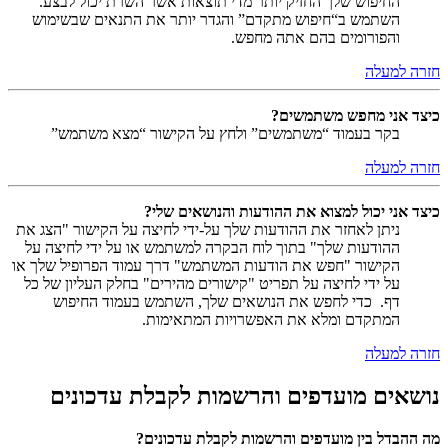
החיפוש שלך החזיק יותר מדי תוצאות אשר השרת יכול לבצע.
השתמש ב“חיפוש מתקדם” והגדר יותר את התנאים שבשימוש
והפורומים בהם אתה מחפש.
חזרה למעלה
כיצד אני מחפש משתמשים?
בקר בעמוד “משתמשים” ולחץ על הקישור “מצא משתמש”
חזרה למעלה
כיצד אני יכול למצוא את ההודעות והנושאים שלי?
ניתן לאחזר את ההודעות שלך על-ידי לחיצה על הקישור "הצג את
ההודעות שלך" בתוך לוח הבקרה למשתמש או על ידי לחיצה על
הקישור "חפש את הודעות המשתמש" דרך עמוד הפרופיל שלך או
על ידי לחיצה על תפריט "קישורים מהירים" בחלק העליון של כל
דף. כדי לחפש את הנושאים שלך, השתמש בעמוד החיפוש
המתקדם ומלא את האפשרויות המתאימות.
חזרה למעלה
נושאים מועדפים והרשמות לקבלת עדכונים
מה ההבדל בין מועדפים והרשמות לקבלת עדכונים?