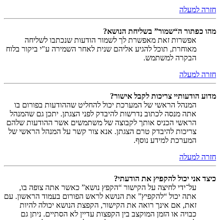
חזרה למעלה
מהו כפתור ה“שמור” בשליחת הנושא?
אפשרות זאת מאפשרת לך לשמור הודעות שנכתבו לשליחה
מאוחרת, תוכל להגיע אליהם שנית לאחר השמירה ע"י ביקור בלוח
הבקרה למשתמש.
חזרה למעלה
מדוע הודעותיי צריכות לקבל אישור?
המנהל הראשי של המערכת יכול להחליט שההודעות בפורום בו
אתה מנסה לכתוב נדרשות להיבדק לפני הצגתן. יתכן גם שהמנהל
הראשי הכניס אותך לקבוצה של משתמשים אשר ההודעות שלהם
צריכות להיבדק טרם הצגתן. אנא צור קשר על המנהל הראשי של
המערכת למידע נוסף.
חזרה למעלה
כיצד אני יכול להקפיץ את הודעתי?
על־ידי לחיצה על הקישור “הקפץ נושא” כאשר אתה צופה בו,
אתה יכול “להקפיץ” את הנושא לראש הפורום בעמוד הראשון. עם
זאת, אם אינך רואה את הקישור, הקפצת הנושא יכולה להיות
כבויה או הזמן המוקצב בין הקפצות עדיין לא הסתיים. ניתן גם