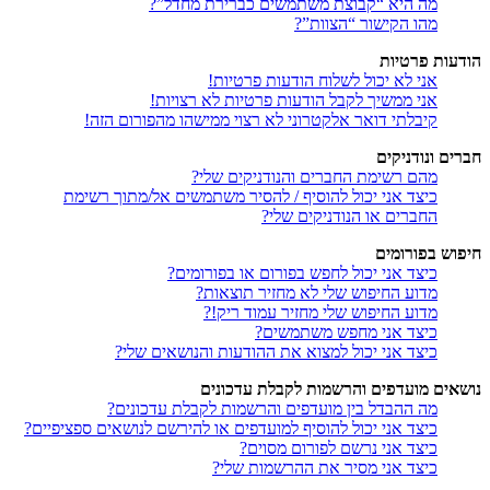
מה היא “קבוצת משתמשים כברירת מחדל”?
מהו הקישור “הצוות”?
הודעות פרטיות
אני לא יכול לשלוח הודעות פרטיות!
אני ממשיך לקבל הודעות פרטיות לא רצויות!
קיבלתי דואר אלקטרוני לא רצוי ממישהו מהפורום הזה!
חברים ונודניקים
מהם רשימת החברים והנודניקים שלי?
כיצד אני יכול להוסיף / להסיר משתמשים אל/מתוך רשימת
החברים או הנודניקים שלי?
חיפוש בפורומים
כיצד אני יכול לחפש בפורום או בפורומים?
מדוע החיפוש שלי לא מחזיר תוצאות?
מדוע החיפוש שלי מחזיר עמוד ריק!?
כיצד אני מחפש משתמשים?
כיצד אני יכול למצוא את ההודעות והנושאים שלי?
נושאים מועדפים והרשמות לקבלת עדכונים
מה ההבדל בין מועדפים והרשמות לקבלת עדכונים?
כיצד אני יכול להוסיף למועדפים או להירשם לנושאים ספציפיים?
כיצד אני נרשם לפורום מסוים?
כיצד אני מסיר את ההרשמות שלי?