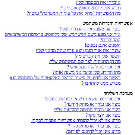
איבדתי את הססמה שלי!
מדוע אני מתנתק באופן אוטומטי?
מה האפשרות “מחק את כל עוגיות המערכת” עושה?
אפשרויות והגדרות משתמש
כיצד אני משנה את ההגדרות שלי?
איך אני מונע משם המשתמש שלי מלהופיע ברשימת המשתמשים
המחוברים?
הזמנים אינם נכונים!
שינתי את אזור הזמן והוא עדין שונה מהזמן שלי!
השפה שלי אינה ברשימה!
מה הן התמונות לצד שם המשתמש שלי?
איך אני יכול להציג סמל אישי?
מהו הדירוג שלי וכיצד אני משנה אותו?
כאשר אני לוחץ על קישור הדואר האלקטרוני של משתמש הוא
מבקש ממני להתחבר?
מערכת השליחה
איך אני יוצר נושא חדש או מפרסם תגובה?
כיצד אני עורך או מוחק הודעה?
כיצד אני מוסיף חתימה להודעות שלי?
כיצד אני יוצר סקר?
מדוע אני לא יכול להוסיף אפשרויות נוספות לסקר?
כיצד אני ערוך או מוחק סקר?
מדוע איני יכול להיכנס לפורום?