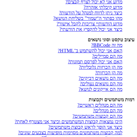
מדוע אני לא יכול לצרף קבצים?
מדוע קיבלתי אזהרה?
כיצד ניתן לדווח למנהל על הודעות?
מהו כפתור ה“שמור” בשליחת הנושא?
מדוע הודעותיי צריכות לקבל אישור?
כיצד אני יכול להקפיץ את הודעתי?
עיצוב טקסט וסוגי נושאים
מה זה BBCode?
האם אני יכול להשתמש ב־HTML?
מה הם סמיילים?
האם אני יכול לפרסם תמונות?
מה הן הכרזות גלובליות?
מה הן הכרזות?
מה הם נושאים דביקים?
מה הם נושאים נעולים?
מה הם אייקונים לנושא?
רמות משתמשים וקבוצות
מה הם מנהלים ראשיים?
מה הם מנהלים?
מה הם קבוצות משתמשים?
היכן נמצאות קבוצות המשתמשים וכיצד אני מצטרף לאחת?
כיצד אני הופך לראש קבוצת משתמשים?
למה קבוצות משתמשים מסוימות מופיעות בצבעים שונים?