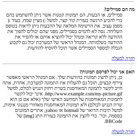
מה הם סמיילים?
סמיילים, או הבעות, הם תמונות קטנות אשר ניתן להשתמש בהם
כדי להביע הרגשה בעזרת קוד קצר, למשל :) מציין שמח, בעוד :(
מסמן עצוב. את הרשימה המלאה של ההבעות ניתן לראות בטופס
השליחה. נסה לא להגזים בסמיילים, מפני שהם יכולים להפוך את
ההודעה ללא קריאה ומנהל יכול להוציא אותם או להסיר את
ההודעה בשלמותה. המנהל הראשי של המערכת יכול גם לקבוע
הגבלה למספר הסמיילים אשר תוכל להוסיף להודעות.
חזרה למעלה
האם אני יכול לפרסם תמונות?
כן, ניתן להציג תמונות בהודעות שלך. אם המנהל הראשי מאפשר
צירוף קבצים, תוכל גם להעלות את התמונה למערכת. אחרת, אתה
חייב לקשר לתמונה המאוחסנת בשרת רחוק הנגיש לכולם, למשל
http://www.example.com/my-picture.gif. אינך יכול לקשר
לתמונות המאוחסנות על המחשב האישי שלך (אלא אם כן הוא
שרת הנגיש לכולם) ולא תמונות המאוחסנות מאחורי מנגנוני אימות,
למשל תיבות הדואר של hotmail או yahoo, אתרים המוגנים
בססמה, וכד'. כדי להציג את התמונה בעזרת התג [img] של
BBCode.
חזרה למעלה