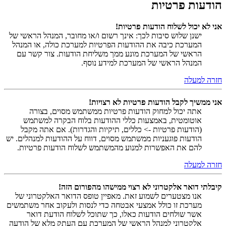
הודעות פרטיות
אני לא יכול לשלוח הודעות פרטיות!
ישנן שלוש סיבות לכך: אינך רשום ו/או מחובר, המנהל הראשי של
המערכת כיבה את ההודעות הפרטיות למערכת כולה, או המנהל
הראשי של המערכת מונע ממך משליחת הודעות. צור קשר עם
המנהל הראשי של המערכת למידע נוסף.
חזרה למעלה
אני ממשיך לקבל הודעות פרטיות לא רצויות!
אתה יכול למחוק הודעות פרטיות ממשתמש מסוים, בצורה
אוטומטית, באמצעות כללי ההודעות בלוח הבקרה למשתמש
(הודעות פרטיות -> כללים, תיקיות והגדרות). אם אתה מקבל
הודעות פוגעניות ממשתמש מסוים, דווח על ההודעות למנהלים. יש
להם את האפשרות למנוע מהמשתמש לשלוח הודעות פרטיות.
חזרה למעלה
קיבלתי דואר אלקטרוני לא רצוי ממישהו מהפורום הזה!
אנו מצטערים לשמוע זאת. מאפיין טופס הדואר האלקטרוני של
מערכת זו כולל אמצעי אבטחה כדי לנסות ולעקוב אחר משתמשים
אשר שולחים הודעות כאלו, כך שתוכל לשלוח הודעת דואר
אלקטרוני למנהל הראשי של המערכת עם העתק מלא של הודעה