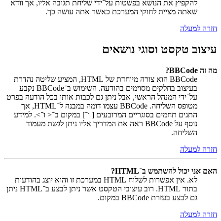
להקפיץ את הנושא בפשטות על־ידי שליחת תגובה אליו, אך וודא
שאתה מציית לחוקי המערכת כאשר אתה עושה כך.
חזרה למעלה
עיצוב טקסט וסוגי נושאים
מה זה BBCode?
BBCode הוא צורה מיוחדת של HTML, המציע שליטה נהדרת
בעיצוב בחלקים מסוימים בהודעה. השימוש ב־BBCode נקבע
על־ידי המנהל הראשי, אבל ניתן גם לכבות אותו בכל הודעה בפרט
מטופס השליחה. BBCode עצמו דומה במבנה ל־HTML, אך
התגים תחמים בסוגריים המרובעים [ ו־] במקום ב־< ו־>. למידע
נוסף על BBCode ראה את המדריך אליו ניתן לגשת מעמוד
השליחה.
חזרה למעלה
האם אני יכול להשתמש ב־HTML?
לא. אין אפשרות לשלוח HTML במערכת זו והוא יוצג בהודעות
בתור HTML. רוב עיצובי הטקסט אשר ניתן לבצע ב־HTML ניתן
גם לבצע בעזרת BBCode במקום.
חזרה למעלה