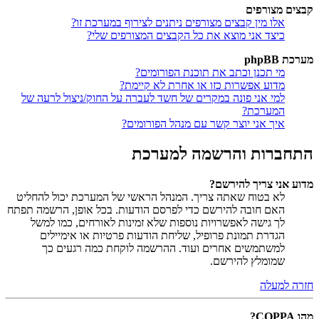
קבצים מצורפים
אלו מין קבצים מצורפים ניתנים לצירוף במערכת זו?
כיצד אני מוצא את כל הקבצים המצורפים שלי?
מערכת phpBB
מי תכנן וכתב את תוכנת הפורומים?
מדוע אפשרות כזו או אחרת לא קיימת?
למי אני פונה במקרים של חשד לעברה על החוק/ניצול לרעה של
המערכת?
איך אני יוצר קשר עם מנהל הפורומים?
התחברות והרשמה למערכת
מדוע אני צריך להירשם?
לא בטוח שאתה צריך. המנהל הראשי של המערכת יכול להחליט
האם חובה להירשם כדי לפרסם הודעות. בכל אופן, הרשמה תפתח
לך גישה לאפשרויות נוספות שלא זמינות לאורחים, כמו למשל
הגדרת תמונת פרופיל, שליחת הודעות פרטיות או אימיילים
למשתמשים אחרים ועוד. ההרשמה לוקחת כמה רגעים כך
שמומלץ להירשם.
חזרה למעלה
מהו COPPA?