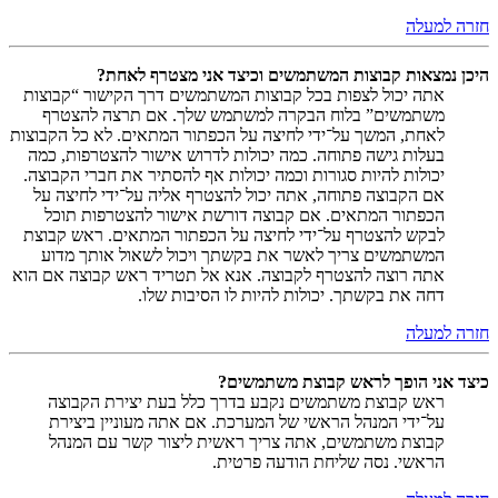
חזרה למעלה
היכן נמצאות קבוצות המשתמשים וכיצד אני מצטרף לאחת?
אתה יכול לצפות בכל קבוצות המשתמשים דרך הקישור “קבוצות
משתמשים” בלוח הבקרה למשתמש שלך. אם תרצה להצטרף
לאחת, המשך על־ידי לחיצה על הכפתור המתאים. לא כל הקבוצות
בעלות גישה פתוחה. כמה יכולות לדרוש אישור להצטרפות, כמה
יכולות להיות סגורות וכמה יכולות אף להסתיר את חברי הקבוצה.
אם הקבוצה פתוחה, אתה יכול להצטרף אליה על־ידי לחיצה על
הכפתור המתאים. אם קבוצה דורשת אישור להצטרפות תוכל
לבקש להצטרף על־ידי לחיצה על הכפתור המתאים. ראש קבוצת
המשתמשים צריך לאשר את בקשתך ויכול לשאול אותך מדוע
אתה רוצה להצטרף לקבוצה. אנא אל תטריד ראש קבוצה אם הוא
דחה את בקשתך. יכולות להיות לו הסיבות שלו.
חזרה למעלה
כיצד אני הופך לראש קבוצת משתמשים?
ראש קבוצת משתמשים נקבע בדרך כלל בעת יצירת הקבוצה
על־ידי המנהל הראשי של המערכת. אם אתה מעוניין ביצירת
קבוצת משתמשים, אתה צריך ראשית ליצור קשר עם המנהל
הראשי. נסה שליחת הודעה פרטית.