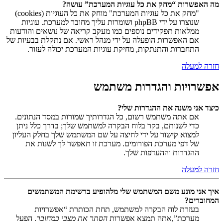
מה האפשרות “מחק את כל עוגיות המערכת” עושה?
"מחק את כל עוגיות המערכת" מוחק את כל העוגיות (cookies)
שנוצרו על ידי phpBB ושומרות עליך מחובר למערכת. עוגיות
ממלאות תפקידים נוספים כמו מעקב קריאה של נושאים והודעות
אם האפשרות הופעלה על ידי מנהל ראשי. אם נתקלת בבעיות של
התחברות והתנתקות, מחיקת עוגיות המערכת יכולה לעזור.
חזרה למעלה
אפשרויות והגדרות משתמש
כיצד אני משנה את ההגדרות שלי?
אם אתה משתמש רשום, כל הגדרותיך שמורות במסד הנתונים.
כדי לשנותם, בקר בלוח הבקרה למשתמש שלך; בדרך כלל ניתן
למצוא קישור על ידי לחיצה על שם המשתמש שלך בחלק העליון
של דפי מערכת הפורומים. מערכת זו תאפשר לך לשנות את
ההגדרות וההעדפות שלך.
חזרה למעלה
איך אני מונע משם המשתמש שלי מלהופיע ברשימת המשתמשים
המחוברים?
בעזרת לוח הבקרה למשתמש, תחת הכותרת “אפשרויות
מערכת”,אתה תמצא אפשרות
הסתר את מצבי כמחובר
. הפעל