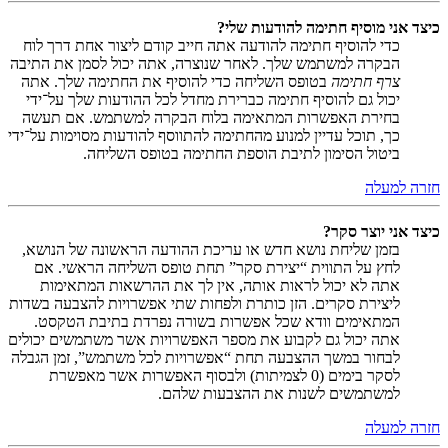
כיצד אני מוסיף חתימה להודעות שלי?
כדי להוסיף חתימה להודעה אתה חייב קודם ליצור אחת דרך לוח
הבקרה למשתמש שלך. לאחר שנוצרה, אתה יכול לסמן את התיבה
צרף חתימה
בטופס השליחה כדי להוסיף את החתימה שלך. אתה
יכול גם להוסיף חתימה כברירת מחדל לכל ההודעות שלך על־ידי
בחירת האפשרות המתאימה בלוח הבקרה למשתמש. אם תעשה
כך, תוכל עדיין למנוע מהחתימה להתווסף להודעות מסוימות על־ידי
ביטול הסימון לתיבת הוספת החתימה בטופס השליחה.
חזרה למעלה
כיצד אני יוצר סקר?
בזמן שליחת נושא חדש או עריכת ההודעה הראשונה של הנושא,
לחץ על התווית “יצירת סקר” תחת טופס השליחה הראשי. אם
אתה לא יכול לראות אותה, אין לך את ההרשאות המתאימות
ליצירת סקרים. הזן כותרת ולפחות שתי אפשרויות להצבעה בשדות
המתאימים וודא שכל אפשרות בשורה נפרדת בתיבת הטקסט.
אתה יכול גם לקבוע את מספר האפשרויות אשר משתמשים יכולים
לבחור במשך ההצבעה תחת “אפשרויות לכל משתמש”, זמן הגבלה
לסקר בימים (0 לצמיתות) ולבסוף האפשרות אשר מאפשרת
למשתמשים לשנות את ההצבעות שלהם.
חזרה למעלה