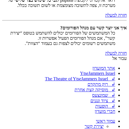
דואר אלקטרוני לקבוצת phpBB
לגבי כל שימוש בצד שלישי
של
מערכת זו, צפה לתשובה מצומצמת או לשום תשובה בכלל.
חזרה למעלה
איך אני יוצר קשר עם מנהל הפורומים?
כל המשתמשים של הפורומים יכולים להשתמש בטופס “יצירת
קשר”, אם מנהל הפורומים הפעיל אפשרות זו.
משתמשים רשומים יכולים לצפות גם בעמוד “הצוות”.
חזרה למעלה
עבור אל
אתר המועדון
YtseJammers Israel
↲ The Theatre of YtseJammers Israel
↲ רוק מתקדם
↲ מוסיקה קצת אחרת
↲ שמונצעס
↲ ציוד ונגנים
↲ הופעות
חברי מועדון
עמוד ראשי
יצירת קשר