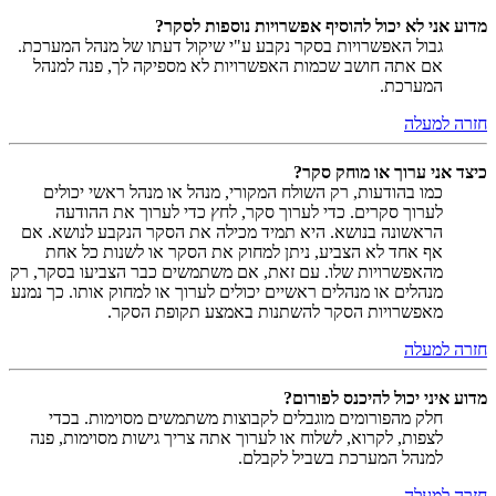
מדוע אני לא יכול להוסיף אפשרויות נוספות לסקר?
גבול האפשרויות בסקר נקבע ע"י שיקול דעתו של מנהל המערכת.
אם אתה חושב שכמות האפשרויות לא מספיקה לך, פנה למנהל
המערכת.
חזרה למעלה
כיצד אני ערוך או מוחק סקר?
כמו בהודעות, רק השולח המקורי, מנהל או מנהל ראשי יכולים
לערוך סקרים. כדי לערוך סקר, לחץ כדי לערוך את ההודעה
הראשונה בנושא. היא תמיד מכילה את הסקר הנקבע לנושא. אם
אף אחד לא הצביע, ניתן למחוק את הסקר או לשנות כל אחת
מהאפשרויות שלו. עם זאת, אם משתמשים כבר הצביעו בסקר, רק
מנהלים או מנהלים ראשיים יכולים לערוך או למחוק אותו. כך נמנע
מאפשרויות הסקר להשתנות באמצע תקופת הסקר.
חזרה למעלה
מדוע איני יכול להיכנס לפורום?
חלק מהפורומים מוגבלים לקבוצות משתמשים מסוימות. בכדי
לצפות, לקרוא, לשלוח או לערוך אתה צריך גישות מסוימות, פנה
למנהל המערכת בשביל לקבלם.
חזרה למעלה