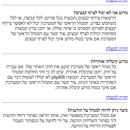
מדוע אני לא יכול לצרף קבצים?
הרשאות צירוף קבצים נקבעות בכל פורום, לכל קבוצה, או לכל
משתמש בפרט. המנהל הראשי של המערכת יכול לא לאפשר צירוף
קבצים לפורום המסוים בו אתה שולח, או יתכן שרק קבוצות
מסוימות יכולות לצרף קבצים. צור קשר עם המנהל הראשי של
המערכת אם אינך בטוח מדוע אינך יכול לצרף קבצים.
חזרה למעלה
מדוע קיבלתי אזהרה?
כל מנהל ראשי של מערכת קובע את חוקי האתר שלו. אם עברת
על חוק, יתכן שקיבלת אזהרה. שים לב כי זוהי החלטת המנהל
הראשי של המערכת, וקבוצת phpBB לא יכולה לעשות דבר עם
האזהרות באתר הנתון. צור קשר עם המנהל הראשי של המערכת
אם אינך בטוח מדוע קיבלת אזהרה.
חזרה למעלה
כיצד ניתן לדווח למנהל על הודעות?
אם מנהל המערכת מאפשר זאת, אתה תראה כפתור דיווח הודעות
ליד כפתור השליחת הודעה. על ידי לחיצה על הכפתור תעבור
לפעולות הדיווח על הודעה.