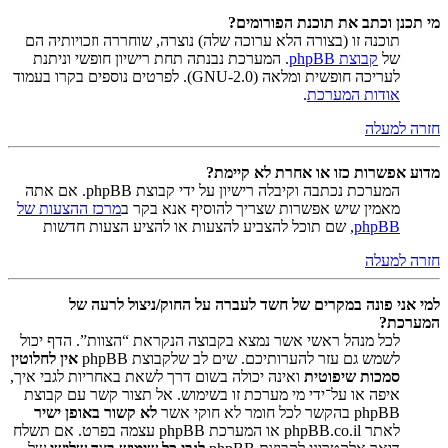
מי תכנן וכתב את תוכנת הפורומים?
תוכנה זו (בצורה הלא ערוכה שלה) נוצרה, שוחררה וזכויותיה הם
של
קבוצת phpBB
. המערכת נבנתה תחת רישיון חופשי וניתנת
לעריכה חופשית ומלאה (GNU-2.0). לפרטים נוספים בקרו בעמוד
אודות המערכת
.
חזרה למעלה
מדוע אפשרות כזו או אחרת לא קיימת?
המערכת נכתבה וקיבלה רישיון על ידי קבוצת phpBB. אם אתה
מאמין שיש אפשרות שצריך להוסיף אנא בקר ב
מרכז ההצעות של
phpBB
, שם תוכל להצביע להצעות או להציע הצעות חדשות
חזרה למעלה
למי אני פונה במקרים של חשד לעברה על החוק/ניצול לרעה של
המערכת?
לכל מנהל ראשי אשר נמצא בקבוצה הנקראת “הצוות”. הדף יכול
לשמש גם עזר להערותיכם. שים לב שלקבוצת phpBB
אין לחלוטין
סמכות שיפוטית
ואינה יכולה בשום דרך לשאת באחריות לגבי איך,
איפה או על־ידי מי מערכת זו בשימוש. אל תצור קשר עם קבוצת
phpBB בהקשר לכל חומר לא חוקי אשר
לא קשור באופן ישיר
לאתר phpBB.co.il או המערכת phpBB עצמה בפרט. אם תשלח