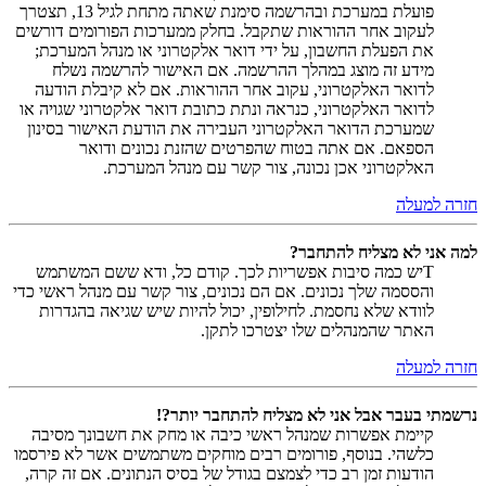
פועלת במערכת ובהרשמה סימנת שאתה מתחת לגיל 13, תצטרך
לעקוב אחר ההוראות שתקבל. בחלק ממערכות הפורומים דורשים
את הפעלת החשבון, על ידי דואר אלקטרוני או מנהל המערכת;
מידע זה מוצג במהלך ההרשמה. אם האישור להרשמה נשלח
לדואר האלקטרוני, עקוב אחר ההוראות. אם לא קיבלת הודעה
לדואר האלקטרוני, כנראה ונתת כתובת דואר אלקטרוני שגויה או
שמערכת הדואר האלקטרוני העבירה את הודעת האישור בסינון
הספאם. אם אתה בטוח שהפרטים שהזנת נכונים ודואר
האלקטרוני אכן נכונה, צור קשר עם מנהל המערכת.
חזרה למעלה
למה אני לא מצליח להתחבר?
Tיש כמה סיבות אפשריות לכך. קודם כל, ודא ששם המשתמש
והססמה שלך נכונים. אם הם נכונים, צור קשר עם מנהל ראשי כדי
לוודא שלא נחסמת. לחילופין, יכול להיות שיש שגיאה בהגדרות
האתר שהמנהלים שלו יצטרכו לתקן.
חזרה למעלה
נרשמתי בעבר אבל אני לא מצליח להתחבר יותר?!
קיימת אפשרות שמנהל ראשי כיבה או מחק את חשבונך מסיבה
כלשהי. בנוסף, פורומים רבים מוחקים משתמשים אשר לא פירסמו
הודעות זמן רב כדי לצמצם בגודל של בסיס הנתונים. אם זה קרה,