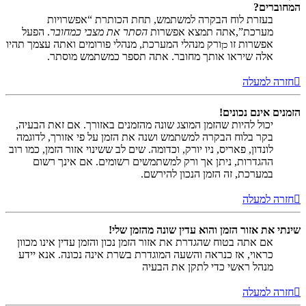
המחוברים?
בעזרת לוח הבקרה למשתמש, תחת הכותרת “אפשרויות
מערכת”,אתה תמצא אפשרות
הסתר את מצבי כמחובר
. הפעל
אפשרות זו
ורק מנהלי המערכת, מנהלי פורומים ואתה עצמך תהיו
כן
אלה שיראו אותך מחובר. אתה תספר כמשתמש מוסתר.
חזרה למעלה
הזמנים אינם נכונים!
יכול להיות שהזמן המוצג שונה מהזמנים באזורך. אם זאת הבעיה,
בקר בלוח הבקרה למשתמש ושנה את הזמן על פי אזורך, לדוגמה
לונדון, פאריס, ניו יורק, וכדומה. שים לב ששינוי אזור הזמן, כמו רוב
ההגדרות, ניתן אך ורק למשתמשים רשומים. אם אינך רשום
במערכת, זה הזמן הנכון להירשם.
חזרה למעלה
שינתי את אזור הזמן והוא עדין שונה מהזמן שלי!
אם אתה בטוח שהגדרת את אזור הזמן נכון והזמן עדין אינו מכוון
כראוי, אז כנראה והשעה המוגדרת בשרת אינה נכונה. אנא יידע
מנהל ראשי כדי לתקן את הבעיה
חזרה למעלה