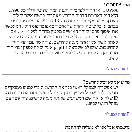
מהו COPPA?
COPPA, או החוק לפרטיות והגנה המקוונת של הילד של 1998,
הוא חוק בארצות הברית הדורש מאתרים ברשת אשר יכולים
לאסוף מידע מקטינים מתחת לגיל 13 לדרוש הסכמה מההורים
בכתב או כל שיטה אחרת של אישור מאפוטרופוס חוקי, המאפשר
את איסוף פרטי הזיהוי האישיים מקטין מתחת לגיל 14 13. אם
אינך בטוח אם חוק זה חל לגביך בתור מישהו המנסה להירשם או
לאתר אשר אליו אתה מנסה להירשם, צור קשר עם יועץ חוקי
להתיעצות. שים לב שקבוצת phpBB אינה יכולה לספק יעוץ חוקי
ואינה נקודה ליצירת קשר לענייני חוק מכל סוג, ובפרט הרשום
להלן.
חזרה למעלה
מדוע אני לא יכול להרשם?
יש אפשרות שמנהל ראשי סגר את ההרשמה כדי למנוע ממבקרים
חדשים להירשם. לחילופין ייתכן שמנהל ראשי חסם את כתובת ה-
IP שלך או את שם המשתמש שאתה מנסה לרשום. צור קשר עם
מנהל ראשי לסיוע.
חזרה למעלה
נרשמתי אבל אני לא מצליח להתחבר!