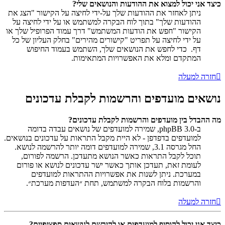
כיצד אני יכול למצוא את ההודעות והנושאים שלי?
ניתן לאחזר את ההודעות שלך על-ידי לחיצה על הקישור "הצג את
ההודעות שלך" בתוך לוח הבקרה למשתמש או על ידי לחיצה על
הקישור "חפש את הודעות המשתמש" דרך עמוד הפרופיל שלך או
על ידי לחיצה על תפריט "קישורים מהירים" בחלק העליון של כל
דף. כדי לחפש את הנושאים שלך, השתמש בעמוד החיפוש
המתקדם ומלא את האפשרויות המתאימות.
חזרה למעלה
נושאים מועדפים והרשמות לקבלת עדכונים
מה ההבדל בין מועדפים והרשמות לקבלת עדכונים?
ב-phpBB 3.0, שמירה למועדפים של נושאים עבדה בדומה
למועדפים בדפדפן - לא היית מקבל התראות על עדכונים בנושאים.
החל מגרסה 3.1, שמירה למועדפים דומה יותר להרשמה לנושא.
תוכל לקבל התראות כאשר הנושא מתעדכן. הרשמה לפורום,
לעומת זאת, תעדכן אותך כאשר ישר עדכונים לנושא או פורום
במערכת. ניתן לשנות את אפשרויות ההתראות למועדפים
והרשמות בלוח הבקרה למשתמש, תחת ״העדפות מערכת״.
חזרה למעלה
כיצד אני יכול להוסיף למועדפים או להירשם לנושאים ספציפיים?