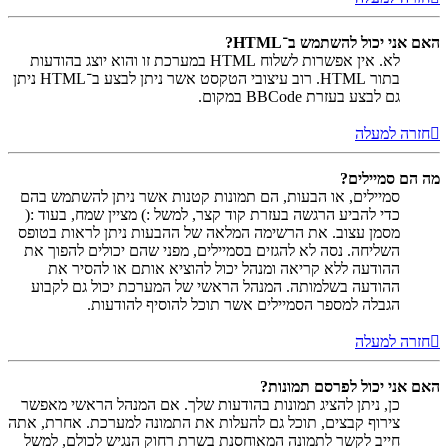
האם אני יכול להשתמש ב־HTML?
לא. אין אפשרות לשלוח HTML במערכת זו והוא יוצג בהודעות
בתור HTML. רוב עיצובי הטקסט אשר ניתן לבצע ב־HTML ניתן
גם לבצע בעזרת BBCode במקום.
חזרה למעלה
מה הם סמיילים?
סמיילים, או הבעות, הם תמונות קטנות אשר ניתן להשתמש בהם
כדי להביע הרגשה בעזרת קוד קצר, למשל :) מציין שמח, בעוד :(
מסמן עצוב. את הרשימה המלאה של ההבעות ניתן לראות בטופס
השליחה. נסה לא להגזים בסמיילים, מפני שהם יכולים להפוך את
ההודעה ללא קריאה ומנהל יכול להוציא אותם או להסיר את
ההודעה בשלמותה. המנהל הראשי של המערכת יכול גם לקבוע
הגבלה למספר הסמיילים אשר תוכל להוסיף להודעות.
חזרה למעלה
האם אני יכול לפרסם תמונות?
כן, ניתן להציג תמונות בהודעות שלך. אם המנהל הראשי מאפשר
צירוף קבצים, תוכל גם להעלות את התמונה למערכת. אחרת, אתה
חייב לקשר לתמונה המאוחסנת בשרת רחוק הנגיש לכולם, למשל