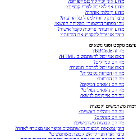
מדוע איני יכול להיכנס לפורום?
מדוע אני לא יכול לצרף קבצים?
מדוע קיבלתי אזהרה?
כיצד ניתן לדווח למנהל על הודעות?
מהו כפתור ה“שמור” בשליחת הנושא?
מדוע הודעותיי צריכות לקבל אישור?
כיצד אני יכול להקפיץ את הודעתי?
עיצוב טקסט וסוגי נושאים
מה זה BBCode?
האם אני יכול להשתמש ב־HTML?
מה הם סמיילים?
האם אני יכול לפרסם תמונות?
מה הן הכרזות גלובליות?
מה הן הכרזות?
מה הם נושאים דביקים?
מה הם נושאים נעולים?
מה הם אייקונים לנושא?
רמות משתמשים וקבוצות
מה הם מנהלים ראשיים?
מה הם מנהלים?
מה הם קבוצות משתמשים?
היכן נמצאות קבוצות המשתמשים וכיצד אני מצטרף לאחת?
כיצד אני הופך לראש קבוצת משתמשים?