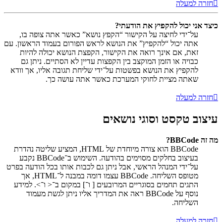
חזרה למעלה
כיצד אני יכול להקפיץ את הודעתי?
על־ידי לחיצה על הקישור “הקפץ נושא” כאשר אתה צופה בו,
אתה יכול “להקפיץ” את הנושא לראש הפורום בעמוד הראשון. עם
זאת, אם אינך רואה את הקישור, הקפצת הנושא יכולה להיות
כבויה או הזמן המוקצב בין הקפצות עדיין לא הסתיים. ניתן גם
להקפיץ את הנושא בפשטות על־ידי שליחת תגובה אליו, אך וודא
שאתה מציית לחוקי המערכת כאשר אתה עושה כך.
חזרה למעלה
עיצוב טקסט וסוגי נושאים
מה זה BBCode?
BBCode הוא צורה מיוחדת של HTML, המציע שליטה נהדרת
בעיצוב בחלקים מסוימים בהודעה. השימוש ב־BBCode נקבע
על־ידי המנהל הראשי, אבל ניתן גם לכבות אותו בכל הודעה בפרט
מטופס השליחה. BBCode עצמו דומה במבנה ל־HTML, אך
התגים תחמים בסוגריים המרובעים [ ו־] במקום ב־< ו־>. למידע
נוסף על BBCode ראה את המדריך אליו ניתן לגשת מעמוד
השליחה.
חזרה למעלה