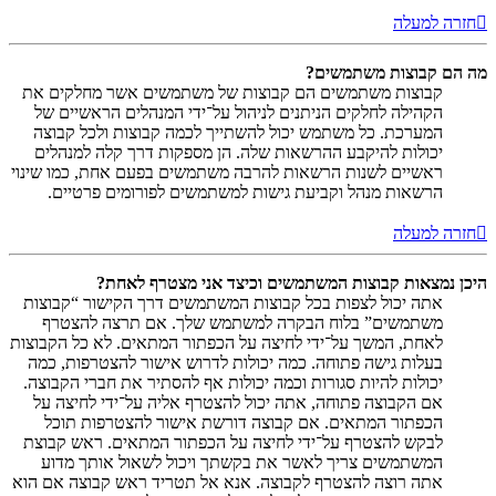
חזרה למעלה
מה הם קבוצות משתמשים?
קבוצות משתמשים הם קבוצות של משתמשים אשר מחלקים את
הקהילה לחלקים הניתנים לניהול על־ידי המנהלים הראשיים של
המערכת. כל משתמש יכול להשתייך לכמה קבוצות ולכל קבוצה
יכולות להיקבע ההרשאות שלה. הן מספקות דרך קלה למנהלים
ראשיים לשנות הרשאות להרבה משתמשים בפעם אחת, כמו שינוי
הרשאות מנהל וקביעת גישות למשתמשים לפורומים פרטיים.
חזרה למעלה
היכן נמצאות קבוצות המשתמשים וכיצד אני מצטרף לאחת?
אתה יכול לצפות בכל קבוצות המשתמשים דרך הקישור “קבוצות
משתמשים” בלוח הבקרה למשתמש שלך. אם תרצה להצטרף
לאחת, המשך על־ידי לחיצה על הכפתור המתאים. לא כל הקבוצות
בעלות גישה פתוחה. כמה יכולות לדרוש אישור להצטרפות, כמה
יכולות להיות סגורות וכמה יכולות אף להסתיר את חברי הקבוצה.
אם הקבוצה פתוחה, אתה יכול להצטרף אליה על־ידי לחיצה על
הכפתור המתאים. אם קבוצה דורשת אישור להצטרפות תוכל
לבקש להצטרף על־ידי לחיצה על הכפתור המתאים. ראש קבוצת
המשתמשים צריך לאשר את בקשתך ויכול לשאול אותך מדוע
אתה רוצה להצטרף לקבוצה. אנא אל תטריד ראש קבוצה אם הוא