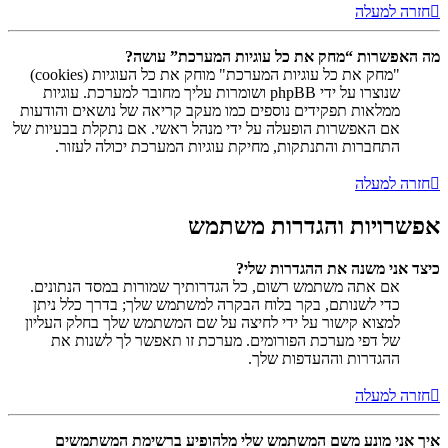
חזרה למעלה
מה האפשרות “מחק את כל עוגיות המערכת” עושה?
"מחק את כל עוגיות המערכת" מוחק את כל העוגיות (cookies)
שנוצרו על ידי phpBB ושומרות עליך מחובר למערכת. עוגיות
ממלאות תפקידים נוספים כמו מעקב קריאה של נושאים והודעות
אם האפשרות הופעלה על ידי מנהל ראשי. אם נתקלת בבעיות של
התחברות והתנתקות, מחיקת עוגיות המערכת יכולה לעזור.
חזרה למעלה
אפשרויות והגדרות משתמש
כיצד אני משנה את ההגדרות שלי?
אם אתה משתמש רשום, כל הגדרותיך שמורות במסד הנתונים.
כדי לשנותם, בקר בלוח הבקרה למשתמש שלך; בדרך כלל ניתן
למצוא קישור על ידי לחיצה על שם המשתמש שלך בחלק העליון
של דפי מערכת הפורומים. מערכת זו תאפשר לך לשנות את
ההגדרות וההעדפות שלך.
חזרה למעלה
איך אני מונע משם המשתמש שלי מלהופיע ברשימת המשתמשים