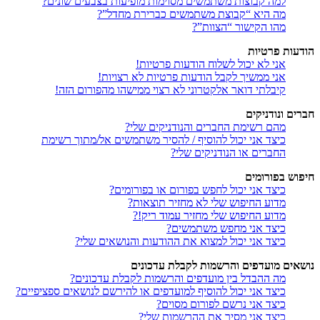
למה קבוצות משתמשים מסוימות מופיעות בצבעים שונים?
מה היא “קבוצת משתמשים כברירת מחדל”?
מהו הקישור “הצוות”?
הודעות פרטיות
אני לא יכול לשלוח הודעות פרטיות!
אני ממשיך לקבל הודעות פרטיות לא רצויות!
קיבלתי דואר אלקטרוני לא רצוי ממישהו מהפורום הזה!
חברים ונודניקים
מהם רשימת החברים והנודניקים שלי?
כיצד אני יכול להוסיף / להסיר משתמשים אל/מתוך רשימת
החברים או הנודניקים שלי?
חיפוש בפורומים
כיצד אני יכול לחפש בפורום או בפורומים?
מדוע החיפוש שלי לא מחזיר תוצאות?
מדוע החיפוש שלי מחזיר עמוד ריק!?
כיצד אני מחפש משתמשים?
כיצד אני יכול למצוא את ההודעות והנושאים שלי?
נושאים מועדפים והרשמות לקבלת עדכונים
מה ההבדל בין מועדפים והרשמות לקבלת עדכונים?
כיצד אני יכול להוסיף למועדפים או להירשם לנושאים ספציפיים?
כיצד אני נרשם לפורום מסוים?
כיצד אני מסיר את ההרשמות שלי?