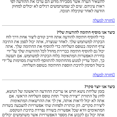
להשאיר הערה אשר מסבירה מדוע הם ערכו את ההודעה לפי
ראות עיניהם. שים לב שמשתמשים רגילים לא יכולים למחוק
הודעה לאחר שקיבלה תגובה.
חזרה למעלה
כיצד אני מוסיף חתימה להודעות שלי?
כדי להוסיף חתימה להודעה אתה חייב קודם ליצור אחת דרך לוח
הבקרה למשתמש שלך. לאחר שנוצרה, אתה יכול לסמן את התיבה
צרף חתימה
בטופס השליחה כדי להוסיף את החתימה שלך. אתה
יכול גם להוסיף חתימה כברירת מחדל לכל ההודעות שלך על־ידי
בחירת האפשרות המתאימה בלוח הבקרה למשתמש. אם תעשה
כך, תוכל עדיין למנוע מהחתימה להתווסף להודעות מסוימות על־ידי
ביטול הסימון לתיבת הוספת החתימה בטופס השליחה.
חזרה למעלה
כיצד אני יוצר סקר?
בזמן שליחת נושא חדש או עריכת ההודעה הראשונה של הנושא,
לחץ על התווית “יצירת סקר” תחת טופס השליחה הראשי. אם
אתה לא יכול לראות אותה, אין לך את ההרשאות המתאימות
ליצירת סקרים. הזן כותרת ולפחות שתי אפשרויות להצבעה בשדות
המתאימים וודא שכל אפשרות בשורה נפרדת בתיבת הטקסט.
אתה יכול גם לקבוע את מספר האפשרויות אשר משתמשים יכולים