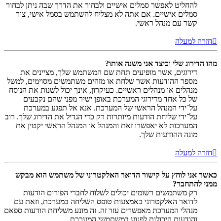
להחליט לאפשר סמלים אישיים ולבחור את הדרך שבה ניתן לבחור
סמלים אישיים. אם אתה לא מצליח להשתמש בסמל אישי, צור
קשר עם מנהל ראשי.
חזרה למעלה
מהו הדירוג שלי וכיצד אני משנה אותו?
דירוגים, אשר מופיעים תחת שם המשתמש שלך, מציינים את
מספר ההודעות אשר שלחת או מזהים משתמשים מסוימים, למשל
מנהלים או מנהלים ראשיים. כעיקרון, אינך יכול לשנות את הנוסח
של כל אחד מדירוגי המערכת באופן ישיר מפני שהם נקבעים
על־ידי המנהל הראשי של המערכת. אנא אל תפגע במערכת
על־ידי שליחת הודעות מיותרות רק כדי הגדיל את הדירוג שלך. רוב
המערכות לא יאפשרו זאת והמנהל או המנהל הראשי יקטין את
מונה ההודעות שלך.
חזרה למעלה
כאשר אני לוחץ על קישור הדואר האלקטרוני של משתמש הוא מבקש
ממני להתחבר?
רק משתמשים רשומים יכולים לשלוח לחברי הפורום הודעות
לדואר האלקטרוני באמצעות טופס השליחה במערכת, וזאת עם
מנהלי המערכת מאפשרים עזר זה. זה מונע משליחת הודעות ספאם
והודעות היכולות לפגוע במשתמשי המערכת.