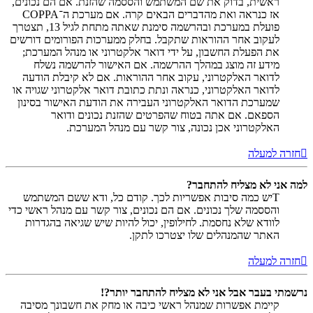
ראשית, בדוק את שם המשתמש והססמה שהזנת. אם הם נכונים,
אז כנראה ואת מהדברים הבאים קרה. אם מערכת ה־COPPA
פועלת במערכת ובהרשמה סימנת שאתה מתחת לגיל 13, תצטרך
לעקוב אחר ההוראות שתקבל. בחלק ממערכות הפורומים דורשים
את הפעלת החשבון, על ידי דואר אלקטרוני או מנהל המערכת;
מידע זה מוצג במהלך ההרשמה. אם האישור להרשמה נשלח
לדואר האלקטרוני, עקוב אחר ההוראות. אם לא קיבלת הודעה
לדואר האלקטרוני, כנראה ונתת כתובת דואר אלקטרוני שגויה או
שמערכת הדואר האלקטרוני העבירה את הודעת האישור בסינון
הספאם. אם אתה בטוח שהפרטים שהזנת נכונים ודואר
האלקטרוני אכן נכונה, צור קשר עם מנהל המערכת.
חזרה למעלה
למה אני לא מצליח להתחבר?
Tיש כמה סיבות אפשריות לכך. קודם כל, ודא ששם המשתמש
והססמה שלך נכונים. אם הם נכונים, צור קשר עם מנהל ראשי כדי
לוודא שלא נחסמת. לחילופין, יכול להיות שיש שגיאה בהגדרות
האתר שהמנהלים שלו יצטרכו לתקן.
חזרה למעלה
נרשמתי בעבר אבל אני לא מצליח להתחבר יותר?!
קיימת אפשרות שמנהל ראשי כיבה או מחק את חשבונך מסיבה