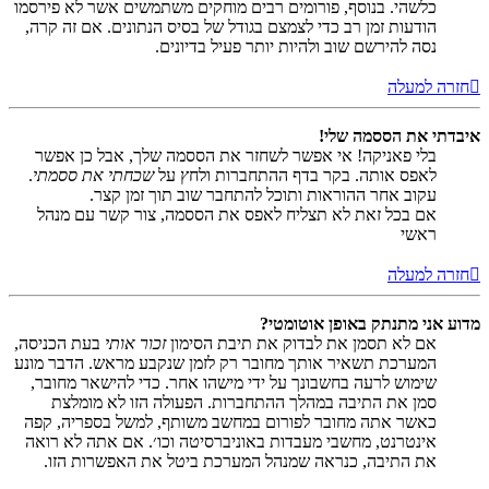
כלשהי. בנוסף, פורומים רבים מוחקים משתמשים אשר לא פירסמו
הודעות זמן רב כדי לצמצם בגודל של בסיס הנתונים. אם זה קרה,
נסה להירשם שוב ולהיות יותר פעיל בדיונים.
חזרה למעלה
איבדתי את הססמה שלי!
בלי פאניקה! אי אפשר לשחזר את הססמה שלך, אבל כן אפשר
לאפס אותה. בקר בדף ההתחברות ולחץ על
שכחתי את ססמתי
.
עקוב אחר ההוראות ותוכל להתחבר שוב תוך זמן קצר.
אם בכל זאת לא תצליח לאפס את הססמה, צור קשר עם מנהל
ראשי
חזרה למעלה
מדוע אני מתנתק באופן אוטומטי?
אם לא תסמן את לבדוק את תיבת הסימון
זכור אותי
בעת הכניסה,
המערכת תשאיר אותך מחובר רק לזמן שנקבע מראש. הדבר מונע
שימוש לרעה בחשבונך על ידי מישהו אחר. כדי להישאר מחובר,
סמן את התיבה במהלך ההתחברות. הפעולה הזו לא מומלצת
כאשר אתה מחובר לפורום במחשב משותף, למשל בספריה, קפה
אינטרנט, מחשבי מעבדות באוניברסיטה וכו׳. אם אתה לא רואה
את התיבה, כנראה שמנהל המערכת ביטל את האפשרות הזו.