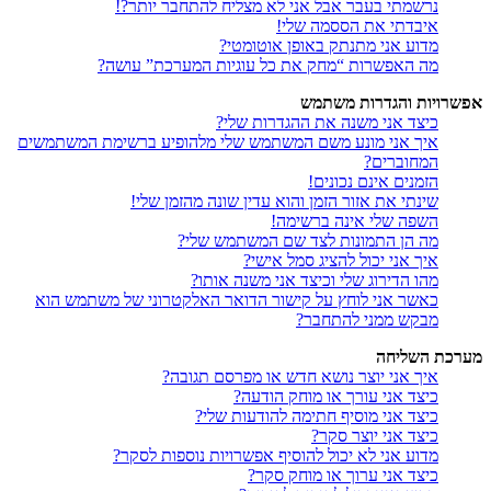
נרשמתי בעבר אבל אני לא מצליח להתחבר יותר?!
איבדתי את הססמה שלי!
מדוע אני מתנתק באופן אוטומטי?
מה האפשרות “מחק את כל עוגיות המערכת” עושה?
אפשרויות והגדרות משתמש
כיצד אני משנה את ההגדרות שלי?
איך אני מונע משם המשתמש שלי מלהופיע ברשימת המשתמשים
המחוברים?
הזמנים אינם נכונים!
שינתי את אזור הזמן והוא עדין שונה מהזמן שלי!
השפה שלי אינה ברשימה!
מה הן התמונות לצד שם המשתמש שלי?
איך אני יכול להציג סמל אישי?
מהו הדירוג שלי וכיצד אני משנה אותו?
כאשר אני לוחץ על קישור הדואר האלקטרוני של משתמש הוא
מבקש ממני להתחבר?
מערכת השליחה
איך אני יוצר נושא חדש או מפרסם תגובה?
כיצד אני עורך או מוחק הודעה?
כיצד אני מוסיף חתימה להודעות שלי?
כיצד אני יוצר סקר?
מדוע אני לא יכול להוסיף אפשרויות נוספות לסקר?
כיצד אני ערוך או מוחק סקר?