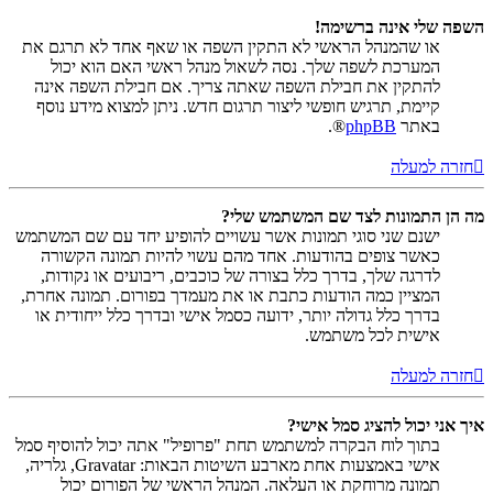
השפה שלי אינה ברשימה!
או שהמנהל הראשי לא התקין השפה או שאף אחד לא תרגם את
המערכת לשפה שלך. נסה לשאול מנהל ראשי האם הוא יכול
להתקין את חבילת השפה שאתה צריך. אם חבילת השפה אינה
קיימת, תרגיש חופשי ליצור תרגום חדש. ניתן למצוא מידע נוסף
באתר
phpBB
®.
חזרה למעלה
מה הן התמונות לצד שם המשתמש שלי?
ישנם שני סוגי תמונות אשר עשויים להופיע יחד עם שם המשתמש
כאשר צופים בהודעות. אחד מהם עשוי להיות תמונה הקשורה
לדרגה שלך, בדרך כלל בצורה של כוכבים, ריבועים או נקודות,
המציין כמה הודעות כתבת או את מעמדך בפורום. תמונה אחרת,
בדרך כלל גדולה יותר, ידועה כסמל אישי ובדרך כלל ייחודית או
אישית לכל משתמש.
חזרה למעלה
איך אני יכול להציג סמל אישי?
בתוך לוח הבקרה למשתמש תחת "פרופיל" אתה יכול להוסיף סמל
אישי באמצעות אחת מארבע השיטות הבאות: Gravatar, גלריה,
תמונה מרוחקת או העלאה. המנהל הראשי של הפורום יכול