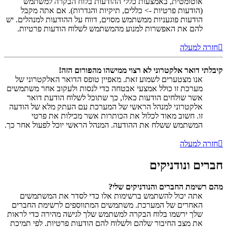
אוטומטית, באמצעות כללי ההודעות בלוח הבקרה למשתמש
(הודעות פרטיות -> כללים, תיקיות והגדרות). אם אתה מקבל
הודעות פוגעניות ממשתמש מסוים, דווח על ההודעות למנהלים. יש
להם את האפשרות למנוע מהמשתמש לשלוח הודעות פרטיות.
חזרה למעלה
קיבלתי דואר אלקטרוני לא רצוי ממישהו מהפורום הזה!
אנו מצטערים לשמוע זאת. מאפיין טופס הדואר האלקטרוני של
מערכת זו כולל אמצעי אבטחה כדי לנסות ולעקוב אחר משתמשים
אשר שולחים הודעות כאלו, כך שתוכל לשלוח הודעת דואר
אלקטרוני למנהל הראשי של המערכת עם העתק מלא של הודעה
זו. חשוב מאוד לכלול את הכותרות אשר מכילות את פרטי
המשתמש ששלח את ההודעה. המנהל הראשי יוכל לפעול אחר כך.
חזרה למעלה
חברים ונודניקים
מהם רשימת החברים והנודניקים שלי?
אתה יכול להשתמש ברשימות אלו כדי לסדר את המשתמשים
האחרים של המערכת. משתמשים המתווספים לרשימת החברים
שלך ירשמו בלוח הבקרה למשתמש שלך לגישה מהירה כדי לראות
את מצב החיבור שלהם ולשלוח להם הודעות פרטיות. לפי תמיכת