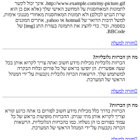
http://www.example.com/my-picture.gif. אינך יכול לקשר
לתמונות המאוחסנות על המחשב האישי שלך (אלא אם כן הוא
שרת הנגיש לכולם) ולא תמונות המאוחסנות מאחורי מנגנוני אימות,
למשל תיבות הדואר של hotmail או yahoo, אתרים המוגנים
בססמה, וכד'. כדי להציג את התמונה בעזרת התג [img] של
BBCode.
חזרה למעלה
מה הן הכרזות גלובליות?
הכרזות גלובליות מכילות מידע חשוב ואתה צריך לקרוא אותן בכל
שעה אפשרית. הן יופיעו בראש של כל פורום ובלוח הבקרה
למשתמש שלך. הרשאות הכרזה גלובלית נקבעות על־ידי המנהל
הראשי של המערכת.
חזרה למעלה
מה הן הכרזות?
הכרזות בדרך כלל מכילות מידע חשוב לפורום בו אתה כרגע קורא
וצריך לקרוא אותן מתי שניתן. ההכרזות מופיעות בראש של כל
עמוד בפורום בו הן נשלחו. כמו בהכרזות הגלובליות, הרשאות
הכרזה נקבעות על־ידי המנהל הראשי של המערכת.
חזרה למעלה