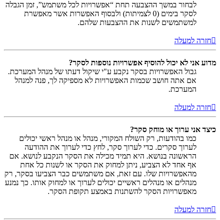
לבחור במשך ההצבעה תחת “אפשרויות לכל משתמש”, זמן הגבלה
לסקר בימים (0 לצמיתות) ולבסוף האפשרות אשר מאפשרת
למשתמשים לשנות את ההצבעות שלהם.
חזרה למעלה
מדוע אני לא יכול להוסיף אפשרויות נוספות לסקר?
גבול האפשרויות בסקר נקבע ע"י שיקול דעתו של מנהל המערכת.
אם אתה חושב שכמות האפשרויות לא מספיקה לך, פנה למנהל
המערכת.
חזרה למעלה
כיצד אני ערוך או מוחק סקר?
כמו בהודעות, רק השולח המקורי, מנהל או מנהל ראשי יכולים
לערוך סקרים. כדי לערוך סקר, לחץ כדי לערוך את ההודעה
הראשונה בנושא. היא תמיד מכילה את הסקר הנקבע לנושא. אם
אף אחד לא הצביע, ניתן למחוק את הסקר או לשנות כל אחת
מהאפשרויות שלו. עם זאת, אם משתמשים כבר הצביעו בסקר, רק
מנהלים או מנהלים ראשיים יכולים לערוך או למחוק אותו. כך נמנע
מאפשרויות הסקר להשתנות באמצע תקופת הסקר.
חזרה למעלה