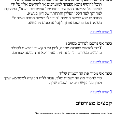
תוכל להוסיף נושא ספציפי למועדפים או להירשם אליו על ידי
לחיצה על הקישור המתאים בתפריט "אפשרויות נושא", הממוקם
לנוחותך לצד חלקו העליון והתחתון של דיון בנושא.
תגובה לנושא כאשר התיבה "הודע לי כאשר תגובה נשלחת"
מסומנת גם תרשום אותך לקבל עדכונים מהנושא.
חזרה למעלה
כיצד אני נרשם לפורום מסוים?
Tכדי להרשם לפורום מסוים, לחץ על הקישור “הרשם לקבלת
עדכונים מפורום זה” בתחתית העמוד לאחר הכניסה לפורום.
חזרה למעלה
כיצד אני מסיר את ההרשמות שלי?
כדי להסיר את ההרשמות שלך, עבור ללוח הבקרה למשתמש שלך
ולחץ על הקישורים להרשמות שלך.
חזרה למעלה
קבצים מצורפים
אלו מין קבצים מצורפים ניתנים לצירוף במערכת זו?