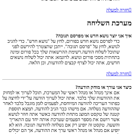
חזרה למעלה
מערכת השליחה
איך אני יוצר נושא חדש או מפרסם תגובה?
כדי לפרסם נושא חדש בפורום, לחץ על "נושא חדש". כדי להגיב
לנושא, לחץ על "פרסם תגובה". ייתכן שתצטרך להירשם לפני
שתוכל לשלוח הודעה.רשימת ההרשאות שלך בכל פורום זמינה
בתחתית מסכי פורום ונושא. לדוגמא: אתה יכול לשלוח נושאים
חדשים, אתה יכול לצרף קבצים להודעות, וכן הלאה.
חזרה למעלה
כיצד אני עורך או מוחק הודעה?
אם אינך מנהל או מנהל ראשי של המערכת, תוכל לערוך או למחוק
את ההודעות שלך בלבד. אתה יכול לערוך הודעה על־ידי לחיצה על
כפתור העריכה להודעה המיוחסת, לפעמים לזמן מוגבל בלבד לאחר
שההודעה נשלחה. אם מישהו כבר הגיב להודעה, תמצא תוספת
קטנה של טקסט המוצג מתחת להודעה כאשר אתה חוזר לנושא
אשר רושם את מספר הפעמים שערכת אותה יחד עם התאריך
והשעה. טקסט זה יופיע רק אם נשלחה להודעה תגובה. הוא לא
יופיע אם מנהל או מנהל ראשי ערך את ההודעה, אך הם יכולים