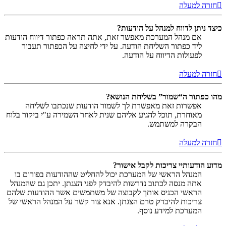
חזרה למעלה
כיצד ניתן לדווח למנהל על הודעות?
אם מנהל המערכת מאפשר זאת, אתה תראה כפתור דיווח הודעות
ליד כפתור השליחת הודעה. על ידי לחיצה על הכפתור תעבור
לפעולות הדיווח על הודעה.
חזרה למעלה
מהו כפתור ה“שמור” בשליחת הנושא?
אפשרות זאת מאפשרת לך לשמור הודעות שנכתבו לשליחה
מאוחרת, תוכל להגיע אליהם שנית לאחר השמירה ע"י ביקור בלוח
הבקרה למשתמש.
חזרה למעלה
מדוע הודעותיי צריכות לקבל אישור?
המנהל הראשי של המערכת יכול להחליט שההודעות בפורום בו
אתה מנסה לכתוב נדרשות להיבדק לפני הצגתן. יתכן גם שהמנהל
הראשי הכניס אותך לקבוצה של משתמשים אשר ההודעות שלהם
צריכות להיבדק טרם הצגתן. אנא צור קשר על המנהל הראשי של
המערכת למידע נוסף.