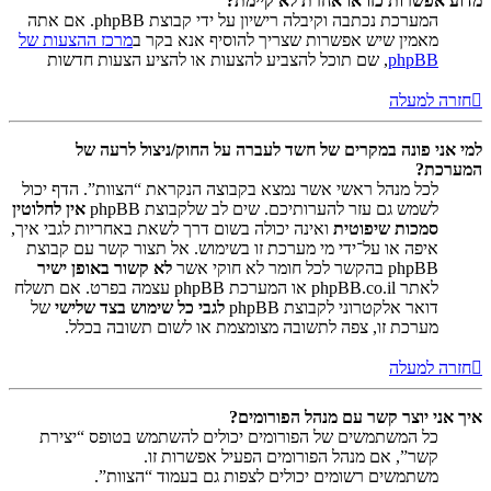
מדוע אפשרות כזו או אחרת לא קיימת?
המערכת נכתבה וקיבלה רישיון על ידי קבוצת phpBB. אם אתה
מאמין שיש אפשרות שצריך להוסיף אנא בקר ב
מרכז ההצעות של
phpBB
, שם תוכל להצביע להצעות או להציע הצעות חדשות
חזרה למעלה
למי אני פונה במקרים של חשד לעברה על החוק/ניצול לרעה של
המערכת?
לכל מנהל ראשי אשר נמצא בקבוצה הנקראת “הצוות”. הדף יכול
לשמש גם עזר להערותיכם. שים לב שלקבוצת phpBB
אין לחלוטין
סמכות שיפוטית
ואינה יכולה בשום דרך לשאת באחריות לגבי איך,
איפה או על־ידי מי מערכת זו בשימוש. אל תצור קשר עם קבוצת
phpBB בהקשר לכל חומר לא חוקי אשר
לא קשור באופן ישיר
לאתר phpBB.co.il או המערכת phpBB עצמה בפרט. אם תשלח
דואר אלקטרוני לקבוצת phpBB
לגבי כל שימוש בצד שלישי
של
מערכת זו, צפה לתשובה מצומצמת או לשום תשובה בכלל.
חזרה למעלה
איך אני יוצר קשר עם מנהל הפורומים?
כל המשתמשים של הפורומים יכולים להשתמש בטופס “יצירת
קשר”, אם מנהל הפורומים הפעיל אפשרות זו.
משתמשים רשומים יכולים לצפות גם בעמוד “הצוות”.