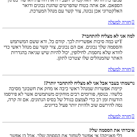
הספאם. אם אתה בטוח שהפרטים שהזנת נכונים ודואר
האלקטרוני אכן נכונה, צור קשר עם מנהל המערכת.
חזרה למעלה
למה אני לא מצליח להתחבר?
Tיש כמה סיבות אפשריות לכך. קודם כל, ודא ששם המשתמש
והססמה שלך נכונים. אם הם נכונים, צור קשר עם מנהל ראשי כדי
לוודא שלא נחסמת. לחילופין, יכול להיות שיש שגיאה בהגדרות
האתר שהמנהלים שלו יצטרכו לתקן.
חזרה למעלה
נרשמתי בעבר אבל אני לא מצליח להתחבר יותר?!
קיימת אפשרות שמנהל ראשי כיבה או מחק את חשבונך מסיבה
כלשהי. בנוסף, פורומים רבים מוחקים משתמשים אשר לא פירסמו
הודעות זמן רב כדי לצמצם בגודל של בסיס הנתונים. אם זה קרה,
נסה להירשם שוב ולהיות יותר פעיל בדיונים.
חזרה למעלה
איבדתי את הססמה שלי!
בלי פאניקה! אי אפשר לשחזר את הססמה שלך, אבל כן אפשר