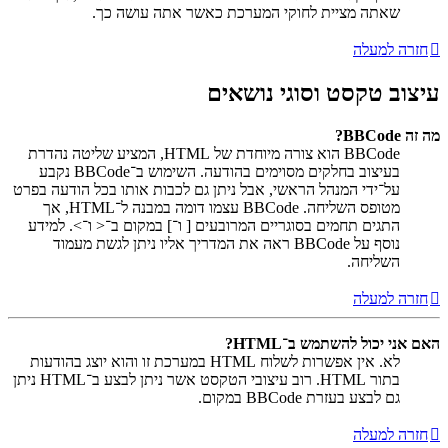
שאתה מציית לחוקי המערכת כאשר אתה עושה כך.
חזרה למעלה
עיצוב טקסט וסוגי נושאים
מה זה BBCode?
BBCode הוא צורה מיוחדת של HTML, המציע שליטה נהדרת
בעיצוב בחלקים מסוימים בהודעה. השימוש ב־BBCode נקבע
על־ידי המנהל הראשי, אבל ניתן גם לכבות אותו בכל הודעה בפרט
מטופס השליחה. BBCode עצמו דומה במבנה ל־HTML, אך
התגים תחמים בסוגריים המרובעים [ ו־] במקום ב־< ו־>. למידע
נוסף על BBCode ראה את המדריך אליו ניתן לגשת מעמוד
השליחה.
חזרה למעלה
האם אני יכול להשתמש ב־HTML?
לא. אין אפשרות לשלוח HTML במערכת זו והוא יוצג בהודעות
בתור HTML. רוב עיצובי הטקסט אשר ניתן לבצע ב־HTML ניתן
גם לבצע בעזרת BBCode במקום.
חזרה למעלה