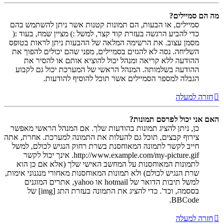
מה הם סמיילים?
סמיילים, או הבעות, הם תמונות קטנות אשר ניתן להשתמש בהם
כדי להביע הרגשה בעזרת קוד קצר, למשל :) מציין שמח, בעוד :(
מסמן עצוב. את הרשימה המלאה של ההבעות ניתן לראות בטופס
השליחה. נסה לא להגזים בסמיילים, מפני שהם יכולים להפוך את
ההודעה ללא קריאה ומנהל יכול להוציא אותם או להסיר את
ההודעה בשלמותה. המנהל הראשי של המערכת יכול גם לקבוע
הגבלה למספר הסמיילים אשר תוכל להוסיף להודעות.
חזרה למעלה
האם אני יכול לפרסם תמונות?
כן, ניתן להציג תמונות בהודעות שלך. אם המנהל הראשי מאפשר
צירוף קבצים, תוכל גם להעלות את התמונה למערכת. אחרת, אתה
חייב לקשר לתמונה המאוחסנת בשרת רחוק הנגיש לכולם, למשל
http://www.example.com/my-picture.gif. אינך יכול לקשר
לתמונות המאוחסנות על המחשב האישי שלך (אלא אם כן הוא
שרת הנגיש לכולם) ולא תמונות המאוחסנות מאחורי מנגנוני אימות,
למשל תיבות הדואר של hotmail או yahoo, אתרים המוגנים
בססמה, וכד'. כדי להציג את התמונה בעזרת התג [img] של
BBCode.
חזרה למעלה