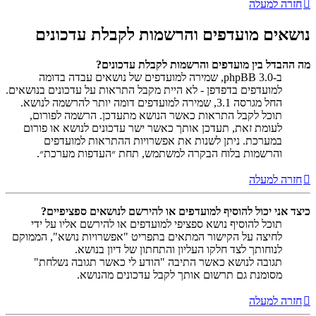
חזרה למעלה
נושאים מועדפים והרשמות לקבלת עדכונים
מה ההבדל בין מועדפים והרשמות לקבלת עדכונים?
ב-phpBB 3.0, שמירה למועדפים של נושאים עבדה בדומה
למועדפים בדפדפן - לא היית מקבל התראות על עדכונים בנושאים.
החל מגרסה 3.1, שמירה למועדפים דומה יותר להרשמה לנושא.
תוכל לקבל התראות כאשר הנושא מתעדכן. הרשמה לפורום,
לעומת זאת, תעדכן אותך כאשר ישר עדכונים לנושא או פורום
במערכת. ניתן לשנות את אפשרויות ההתראות למועדפים
והרשמות בלוח הבקרה למשתמש, תחת ״העדפות מערכת״.
חזרה למעלה
כיצד אני יכול להוסיף למועדפים או להירשם לנושאים ספציפיים?
תוכל להוסיף נושא ספציפי למועדפים או להירשם אליו על ידי
לחיצה על הקישור המתאים בתפריט "אפשרויות נושא", הממוקם
לנוחותך לצד חלקו העליון והתחתון של דיון בנושא.
תגובה לנושא כאשר התיבה "הודע לי כאשר תגובה נשלחת"
מסומנת גם תרשום אותך לקבל עדכונים מהנושא.
חזרה למעלה