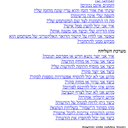
המחוברים?
הזמנים אינם נכונים!
שינתי את אזור הזמן והוא עדין שונה מהזמן שלי!
השפה שלי אינה ברשימה!
מה הן התמונות לצד שם המשתמש שלי?
איך אני יכול להציג סמל אישי?
מהו הדירוג שלי וכיצד אני משנה אותו?
כאשר אני לוחץ על קישור הדואר האלקטרוני של משתמש הוא
מבקש ממני להתחבר?
מערכת השליחה
איך אני יוצר נושא חדש או מפרסם תגובה?
כיצד אני עורך או מוחק הודעה?
כיצד אני מוסיף חתימה להודעות שלי?
כיצד אני יוצר סקר?
מדוע אני לא יכול להוסיף אפשרויות נוספות לסקר?
כיצד אני ערוך או מוחק סקר?
מדוע איני יכול להיכנס לפורום?
מדוע אני לא יכול לצרף קבצים?
מדוע קיבלתי אזהרה?
כיצד ניתן לדווח למנהל על הודעות?
מהו כפתור ה“שמור” בשליחת הנושא?
מדוע הודעותיי צריכות לקבל אישור?
כיצד אני יכול להקפיץ את הודעתי?
עיצוב טקסט וסוגי נושאים