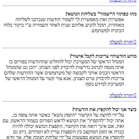
מהו כפתור ה“שמור” בשליחת הנושא?
אפשרות זאת מאפשרת לך לשמור הודעות שנכתבו לשליחה
מאוחרת, תוכל להגיע אליהם שנית לאחר השמירה ע"י ביקור בלוח
הבקרה למשתמש.
חזרה למעלה
מדוע הודעותיי צריכות לקבל אישור?
המנהל הראשי של המערכת יכול להחליט שההודעות בפורום בו
אתה מנסה לכתוב נדרשות להיבדק לפני הצגתן. יתכן גם שהמנהל
הראשי הכניס אותך לקבוצה של משתמשים אשר ההודעות שלהם
צריכות להיבדק טרם הצגתן. אנא צור קשר על המנהל הראשי של
המערכת למידע נוסף.
חזרה למעלה
כיצד אני יכול להקפיץ את הודעתי?
על־ידי לחיצה על הקישור “הקפץ נושא” כאשר אתה צופה בו,
אתה יכול “להקפיץ” את הנושא לראש הפורום בעמוד הראשון. עם
זאת, אם אינך רואה את הקישור, הקפצת הנושא יכולה להיות
כבויה או הזמן המוקצב בין הקפצות עדיין לא הסתיים. ניתן גם
להקפיץ את הנושא בפשטות על־ידי שליחת תגובה אליו, אך וודא