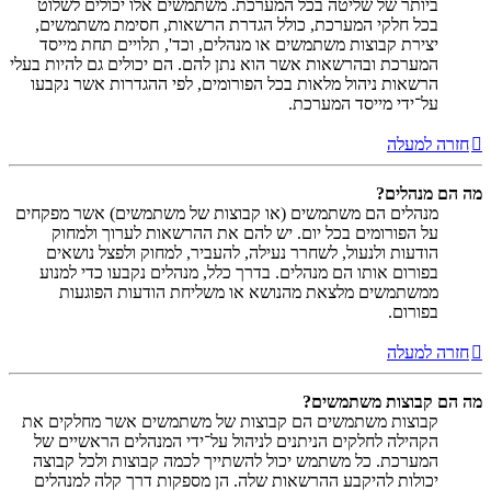
ביותר של שליטה בכל המערכת. משתמשים אלו יכולים לשלוט
בכל חלקי המערכת, כולל הגדרת הרשאות, חסימת משתמשים,
יצירת קבוצות משתמשים או מנהלים, וכד', תלויים תחת מייסד
המערכת ובהרשאות אשר הוא נתן להם. הם יכולים גם להיות בעלי
הרשאות ניהול מלאות בכל הפורומים, לפי ההגדרות אשר נקבעו
על־ידי מייסד המערכת.
חזרה למעלה
מה הם מנהלים?
מנהלים הם משתמשים (או קבוצות של משתמשים) אשר מפקחים
על הפורומים בכל יום. יש להם את ההרשאות לערוך ולמחוק
הודעות ולנעול, לשחרר נעילה, להעביר, למחוק ולפצל נושאים
בפורום אותו הם מנהלים. בדרך כלל, מנהלים נקבעו כדי למנוע
ממשתמשים מלצאת מהנושא או משליחת הודעות הפוגעות
בפורום.
חזרה למעלה
מה הם קבוצות משתמשים?
קבוצות משתמשים הם קבוצות של משתמשים אשר מחלקים את
הקהילה לחלקים הניתנים לניהול על־ידי המנהלים הראשיים של
המערכת. כל משתמש יכול להשתייך לכמה קבוצות ולכל קבוצה
יכולות להיקבע ההרשאות שלה. הן מספקות דרך קלה למנהלים