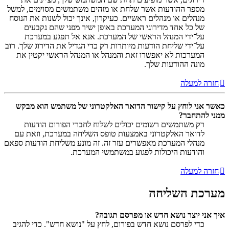
מספר ההודעות אשר שלחת או מזהים משתמשים מסוימים, למשל
מנהלים או מנהלים ראשיים. כעיקרון, אינך יכול לשנות את הנוסח
של כל אחד מדירוגי המערכת באופן ישיר מפני שהם נקבעים
על־ידי המנהל הראשי של המערכת. אנא אל תפגע במערכת
על־ידי שליחת הודעות מיותרות רק כדי הגדיל את הדירוג שלך. רוב
המערכות לא יאפשרו זאת והמנהל או המנהל הראשי יקטין את
מונה ההודעות שלך.
חזרה למעלה
כאשר אני לוחץ על קישור הדואר האלקטרוני של משתמש הוא מבקש
ממני להתחבר?
רק משתמשים רשומים יכולים לשלוח לחברי הפורום הודעות
לדואר האלקטרוני באמצעות טופס השליחה במערכת, וזאת עם
מנהלי המערכת מאפשרים עזר זה. זה מונע משליחת הודעות ספאם
והודעות היכולות לפגוע במשתמשי המערכת.
חזרה למעלה
מערכת השליחה
איך אני יוצר נושא חדש או מפרסם תגובה?
כדי לפרסם נושא חדש בפורום, לחץ על "נושא חדש". כדי להגיב