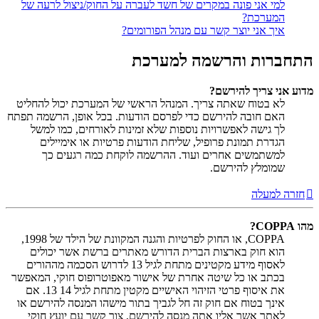
למי אני פונה במקרים של חשד לעברה על החוק/ניצול לרעה של
המערכת?
איך אני יוצר קשר עם מנהל הפורומים?
התחברות והרשמה למערכת
מדוע אני צריך להירשם?
לא בטוח שאתה צריך. המנהל הראשי של המערכת יכול להחליט
האם חובה להירשם כדי לפרסם הודעות. בכל אופן, הרשמה תפתח
לך גישה לאפשרויות נוספות שלא זמינות לאורחים, כמו למשל
הגדרת תמונת פרופיל, שליחת הודעות פרטיות או אימיילים
למשתמשים אחרים ועוד. ההרשמה לוקחת כמה רגעים כך
שמומלץ להירשם.
חזרה למעלה
מהו COPPA?
COPPA, או החוק לפרטיות והגנה המקוונת של הילד של 1998,
הוא חוק בארצות הברית הדורש מאתרים ברשת אשר יכולים
לאסוף מידע מקטינים מתחת לגיל 13 לדרוש הסכמה מההורים
בכתב או כל שיטה אחרת של אישור מאפוטרופוס חוקי, המאפשר
את איסוף פרטי הזיהוי האישיים מקטין מתחת לגיל 14 13. אם
אינך בטוח אם חוק זה חל לגביך בתור מישהו המנסה להירשם או
לאתר אשר אליו אתה מנסה להירשם, צור קשר עם יועץ חוקי