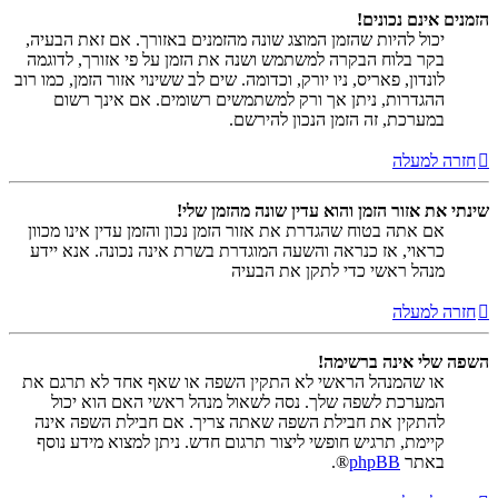
הזמנים אינם נכונים!
יכול להיות שהזמן המוצג שונה מהזמנים באזורך. אם זאת הבעיה,
בקר בלוח הבקרה למשתמש ושנה את הזמן על פי אזורך, לדוגמה
לונדון, פאריס, ניו יורק, וכדומה. שים לב ששינוי אזור הזמן, כמו רוב
ההגדרות, ניתן אך ורק למשתמשים רשומים. אם אינך רשום
במערכת, זה הזמן הנכון להירשם.
חזרה למעלה
שינתי את אזור הזמן והוא עדין שונה מהזמן שלי!
אם אתה בטוח שהגדרת את אזור הזמן נכון והזמן עדין אינו מכוון
כראוי, אז כנראה והשעה המוגדרת בשרת אינה נכונה. אנא יידע
מנהל ראשי כדי לתקן את הבעיה
חזרה למעלה
השפה שלי אינה ברשימה!
או שהמנהל הראשי לא התקין השפה או שאף אחד לא תרגם את
המערכת לשפה שלך. נסה לשאול מנהל ראשי האם הוא יכול
להתקין את חבילת השפה שאתה צריך. אם חבילת השפה אינה
קיימת, תרגיש חופשי ליצור תרגום חדש. ניתן למצוא מידע נוסף
באתר
phpBB
®.