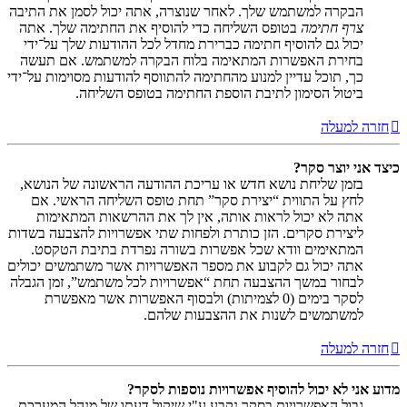
הבקרה למשתמש שלך. לאחר שנוצרה, אתה יכול לסמן את התיבה
צרף חתימה
בטופס השליחה כדי להוסיף את החתימה שלך. אתה
יכול גם להוסיף חתימה כברירת מחדל לכל ההודעות שלך על־ידי
בחירת האפשרות המתאימה בלוח הבקרה למשתמש. אם תעשה
כך, תוכל עדיין למנוע מהחתימה להתווסף להודעות מסוימות על־ידי
ביטול הסימון לתיבת הוספת החתימה בטופס השליחה.
חזרה למעלה
כיצד אני יוצר סקר?
בזמן שליחת נושא חדש או עריכת ההודעה הראשונה של הנושא,
לחץ על התווית “יצירת סקר” תחת טופס השליחה הראשי. אם
אתה לא יכול לראות אותה, אין לך את ההרשאות המתאימות
ליצירת סקרים. הזן כותרת ולפחות שתי אפשרויות להצבעה בשדות
המתאימים וודא שכל אפשרות בשורה נפרדת בתיבת הטקסט.
אתה יכול גם לקבוע את מספר האפשרויות אשר משתמשים יכולים
לבחור במשך ההצבעה תחת “אפשרויות לכל משתמש”, זמן הגבלה
לסקר בימים (0 לצמיתות) ולבסוף האפשרות אשר מאפשרת
למשתמשים לשנות את ההצבעות שלהם.
חזרה למעלה
מדוע אני לא יכול להוסיף אפשרויות נוספות לסקר?
גבול האפשרויות בסקר נקבע ע"י שיקול דעתו של מנהל המערכת.