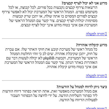
מדוע אני לא יכול לצרף קבצים?
הרשאות צירוף קבצים נקבעות בכל פורום, לכל קבוצה, או לכל
משתמש בפרט. המנהל הראשי של המערכת יכול לא לאפשר צירוף
קבצים לפורום המסוים בו אתה שולח, או יתכן שרק קבוצות
מסוימות יכולות לצרף קבצים. צור קשר עם המנהל הראשי של
המערכת אם אינך בטוח מדוע אינך יכול לצרף קבצים.
חזרה למעלה
מדוע קיבלתי אזהרה?
כל מנהל ראשי של מערכת קובע את חוקי האתר שלו. אם עברת
על חוק, יתכן שקיבלת אזהרה. שים לב כי זוהי החלטת המנהל
הראשי של המערכת, וקבוצת phpBB לא יכולה לעשות דבר עם
האזהרות באתר הנתון. צור קשר עם המנהל הראשי של המערכת
אם אינך בטוח מדוע קיבלת אזהרה.
חזרה למעלה
כיצד ניתן לדווח למנהל על הודעות?
אם מנהל המערכת מאפשר זאת, אתה תראה כפתור דיווח הודעות
ליד כפתור השליחת הודעה. על ידי לחיצה על הכפתור תעבור
לפעולות הדיווח על הודעה.
חזרה למעלה