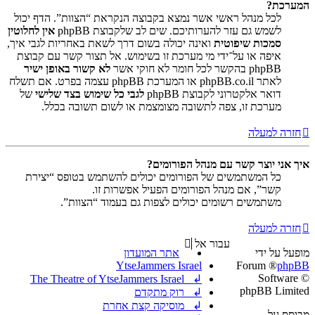
המערכת?
לכל מנהל ראשי אשר נמצא בקבוצה הנקראת “הצוות”. הדף יכול
לשמש גם עזר להערותיכם. שים לב שלקבוצת phpBB
אין לחלוטין
סמכות שיפוטית
ואינה יכולה בשום דרך לשאת באחריות לגבי איך,
איפה או על־ידי מי מערכת זו בשימוש. אל תצור קשר עם קבוצת
phpBB בהקשר לכל חומר לא חוקי אשר
לא קשור באופן ישיר
לאתר phpBB.co.il או המערכת phpBB עצמה בפרט. אם תשלח
דואר אלקטרוני לקבוצת phpBB
לגבי כל שימוש בצד שלישי
של
מערכת זו, צפה לתשובה מצומצמת או לשום תשובה בכלל.
חזרה למעלה
איך אני יוצר קשר עם מנהל הפורומים?
כל המשתמשים של הפורומים יכולים להשתמש בטופס “יצירת
קשר”, אם מנהל הפורומים הפעיל אפשרות זו.
משתמשים רשומים יכולים לצפות גם בעמוד “הצוות”.
חזרה למעלה
עבור אל
מופעל על ידי
אתר המועדון
YtseJammers Israel
® Forum
phpBB
Software ©
↲ The Theatre of YtseJammers Israel
phpBB Limited
↲ רוק מתקדם
↲ מוסיקה קצת אחרת
מבוסס על