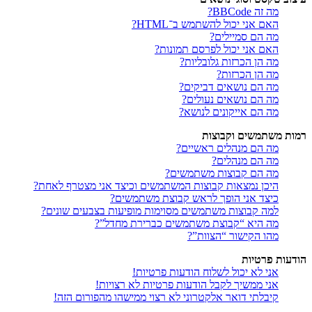
מה זה BBCode?
האם אני יכול להשתמש ב־HTML?
מה הם סמיילים?
האם אני יכול לפרסם תמונות?
מה הן הכרזות גלובליות?
מה הן הכרזות?
מה הם נושאים דביקים?
מה הם נושאים נעולים?
מה הם אייקונים לנושא?
רמות משתמשים וקבוצות
מה הם מנהלים ראשיים?
מה הם מנהלים?
מה הם קבוצות משתמשים?
היכן נמצאות קבוצות המשתמשים וכיצד אני מצטרף לאחת?
כיצד אני הופך לראש קבוצת משתמשים?
למה קבוצות משתמשים מסוימות מופיעות בצבעים שונים?
מה היא “קבוצת משתמשים כברירת מחדל”?
מהו הקישור “הצוות”?
הודעות פרטיות
אני לא יכול לשלוח הודעות פרטיות!
אני ממשיך לקבל הודעות פרטיות לא רצויות!
קיבלתי דואר אלקטרוני לא רצוי ממישהו מהפורום הזה!