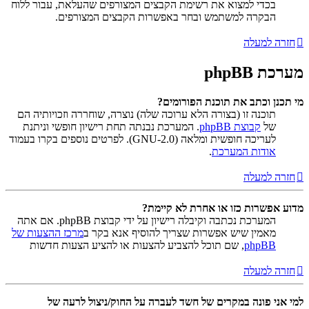
בכדי למצוא את רשימת הקבצים המצורפים שהעלאת, עבור ללוח
הבקרה למשתמש ובחר באפשרות הקבצים המצורפים.
חזרה למעלה
מערכת phpBB
מי תכנן וכתב את תוכנת הפורומים?
תוכנה זו (בצורה הלא ערוכה שלה) נוצרה, שוחררה וזכויותיה הם
של
קבוצת phpBB
. המערכת נבנתה תחת רישיון חופשי וניתנת
לעריכה חופשית ומלאה (GNU-2.0). לפרטים נוספים בקרו בעמוד
אודות המערכת
.
חזרה למעלה
מדוע אפשרות כזו או אחרת לא קיימת?
המערכת נכתבה וקיבלה רישיון על ידי קבוצת phpBB. אם אתה
מאמין שיש אפשרות שצריך להוסיף אנא בקר ב
מרכז ההצעות של
phpBB
, שם תוכל להצביע להצעות או להציע הצעות חדשות
חזרה למעלה
למי אני פונה במקרים של חשד לעברה על החוק/ניצול לרעה של