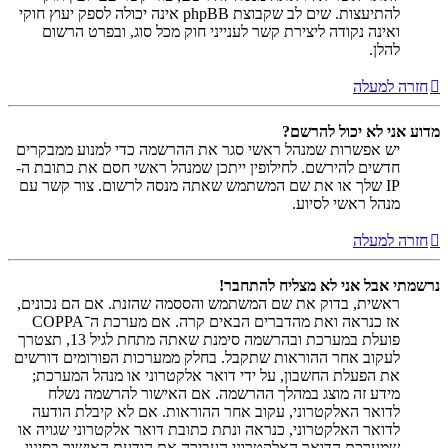
להתיעצות. שים לב שקבוצת phpBB אינה יכולה לספק יעוץ חוקי
ואינה נקודה ליצירת קשר לענייני חוק מכל סוג, ובפרט הרשום
להלן.
חזרה למעלה
מדוע אני לא יכול להרשם?
יש אפשרות שמנהל ראשי סגר את ההרשמה כדי למנוע ממבקרים
חדשים להירשם. לחילופין ייתכן שמנהל ראשי חסם את כתובת ה-
IP שלך או את שם המשתמש שאתה מנסה לרשום. צור קשר עם
מנהל ראשי לסיוע.
חזרה למעלה
נרשמתי אבל אני לא מצליח להתחבר!
ראשית, בדוק את שם המשתמש והססמה שהזנת. אם הם נכונים,
אז כנראה ואת מהדברים הבאים קרה. אם מערכת ה־COPPA
פועלת במערכת ובהרשמה סימנת שאתה מתחת לגיל 13, תצטרך
לעקוב אחר ההוראות שתקבל. בחלק ממערכות הפורומים דורשים
את הפעלת החשבון, על ידי דואר אלקטרוני או מנהל המערכת;
מידע זה מוצג במהלך ההרשמה. אם האישור להרשמה נשלח
לדואר האלקטרוני, עקוב אחר ההוראות. אם לא קיבלת הודעה
לדואר האלקטרוני, כנראה ונתת כתובת דואר אלקטרוני שגויה או
שמערכת הדואר האלקטרוני העבירה את הודעת האישור בסינון