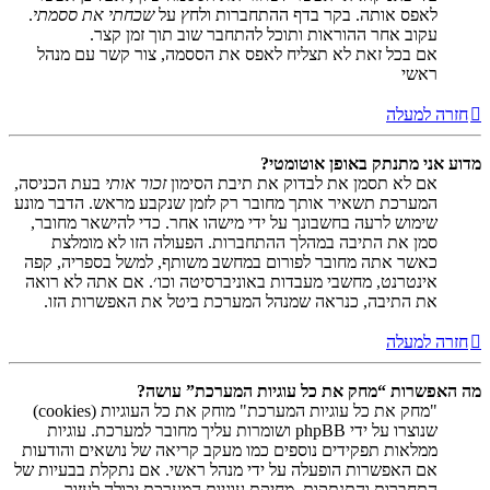
לאפס אותה. בקר בדף ההתחברות ולחץ על
שכחתי את ססמתי
.
עקוב אחר ההוראות ותוכל להתחבר שוב תוך זמן קצר.
אם בכל זאת לא תצליח לאפס את הססמה, צור קשר עם מנהל
ראשי
חזרה למעלה
מדוע אני מתנתק באופן אוטומטי?
אם לא תסמן את לבדוק את תיבת הסימון
זכור אותי
בעת הכניסה,
המערכת תשאיר אותך מחובר רק לזמן שנקבע מראש. הדבר מונע
שימוש לרעה בחשבונך על ידי מישהו אחר. כדי להישאר מחובר,
סמן את התיבה במהלך ההתחברות. הפעולה הזו לא מומלצת
כאשר אתה מחובר לפורום במחשב משותף, למשל בספריה, קפה
אינטרנט, מחשבי מעבדות באוניברסיטה וכו׳. אם אתה לא רואה
את התיבה, כנראה שמנהל המערכת ביטל את האפשרות הזו.
חזרה למעלה
מה האפשרות “מחק את כל עוגיות המערכת” עושה?
"מחק את כל עוגיות המערכת" מוחק את כל העוגיות (cookies)
שנוצרו על ידי phpBB ושומרות עליך מחובר למערכת. עוגיות
ממלאות תפקידים נוספים כמו מעקב קריאה של נושאים והודעות
אם האפשרות הופעלה על ידי מנהל ראשי. אם נתקלת בבעיות של
התחברות והתנתקות, מחיקת עוגיות המערכת יכולה לעזור.