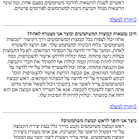
ראשיים לשנות הרשאות להרבה משתמשים בפעם אחת, כמו שינוי
הרשאות מנהל וקביעת גישות למשתמשים לפורומים פרטיים.
חזרה למעלה
היכן נמצאות קבוצות המשתמשים וכיצד אני מצטרף לאחת?
אתה יכול לצפות בכל קבוצות המשתמשים דרך הקישור “קבוצות
משתמשים” בלוח הבקרה למשתמש שלך. אם תרצה להצטרף
לאחת, המשך על־ידי לחיצה על הכפתור המתאים. לא כל הקבוצות
בעלות גישה פתוחה. כמה יכולות לדרוש אישור להצטרפות, כמה
יכולות להיות סגורות וכמה יכולות אף להסתיר את חברי הקבוצה.
אם הקבוצה פתוחה, אתה יכול להצטרף אליה על־ידי לחיצה על
הכפתור המתאים. אם קבוצה דורשת אישור להצטרפות תוכל
לבקש להצטרף על־ידי לחיצה על הכפתור המתאים. ראש קבוצת
המשתמשים צריך לאשר את בקשתך ויכול לשאול אותך מדוע
אתה רוצה להצטרף לקבוצה. אנא אל תטריד ראש קבוצה אם הוא
דחה את בקשתך. יכולות להיות לו הסיבות שלו.
חזרה למעלה
כיצד אני הופך לראש קבוצת משתמשים?
ראש קבוצת משתמשים נקבע בדרך כלל בעת יצירת הקבוצה
על־ידי המנהל הראשי של המערכת. אם אתה מעוניין ביצירת
קבוצת משתמשים, אתה צריך ראשית ליצור קשר עם המנהל