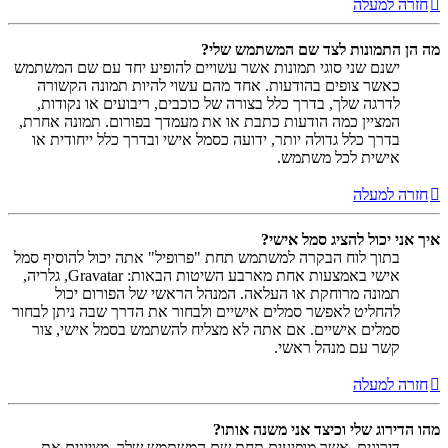
חזרה למעלה
מה הן התמונות לצד שם המשתמש שלי?
ישנם שני סוגי תמונות אשר עשויים להופיע יחד עם שם המשתמש
כאשר צופים בהודעות. אחד מהם עשוי להיות תמונה הקשורה
לדרגה שלך, בדרך כלל בצורה של כוכבים, ריבועים או נקודות,
המציין כמה הודעות כתבת או את מעמדך בפורום. תמונה אחרת,
בדרך כלל גדולה יותר, ידועה כסמל אישי ובדרך כלל ייחודית או
אישית לכל משתמש.
חזרה למעלה
איך אני יכול להציג סמל אישי?
בתוך לוח הבקרה למשתמש תחת "פרופיל" אתה יכול להוסיף סמל
אישי באמצעות אחת מארבע השיטות הבאות: Gravatar, גלריה,
תמונה מרוחקת או העלאה. המנהל הראשי של הפורום יכול
להחליט לאפשר סמלים אישיים ולבחור את הדרך שבה ניתן לבחור
סמלים אישיים. אם אתה לא מצליח להשתמש בסמל אישי, צור
קשר עם מנהל ראשי.
חזרה למעלה
מהו הדירוג שלי וכיצד אני משנה אותו?
דירוגים, אשר מופיעים תחת שם המשתמש שלך, מציינים את