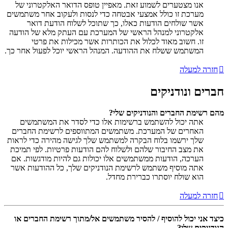
אנו מצטערים לשמוע זאת. מאפיין טופס הדואר האלקטרוני של
מערכת זו כולל אמצעי אבטחה כדי לנסות ולעקוב אחר משתמשים
אשר שולחים הודעות כאלו, כך שתוכל לשלוח הודעת דואר
אלקטרוני למנהל הראשי של המערכת עם העתק מלא של הודעה
זו. חשוב מאוד לכלול את הכותרות אשר מכילות את פרטי
המשתמש ששלח את ההודעה. המנהל הראשי יוכל לפעול אחר כך.
חזרה למעלה
חברים ונודניקים
מהם רשימת החברים והנודניקים שלי?
אתה יכול להשתמש ברשימות אלו כדי לסדר את המשתמשים
האחרים של המערכת. משתמשים המתווספים לרשימת החברים
שלך ירשמו בלוח הבקרה למשתמש שלך לגישה מהירה כדי לראות
את מצב החיבור שלהם ולשלוח להם הודעות פרטיות. לפי תמיכת
הערכה, הודעות ממשתמשים אלו יכולות גם להיות מודגשות. אם
אתה מוסיף משתמש לרשימת הנודניקים שלך, כל ההודעות אשר
הוא שולח יוסתרו כברירת מחדל.
חזרה למעלה
כיצד אני יכול להוסיף / להסיר משתמשים אל/מתוך רשימת החברים או
הנודניקים שלי?