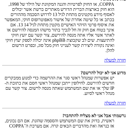
COPPA, או החוק לפרטיות והגנה המקוונת של הילד של 1998,
הוא חוק בארצות הברית הדורש מאתרים ברשת אשר יכולים
לאסוף מידע מקטינים מתחת לגיל 13 לדרוש הסכמה מההורים
בכתב או כל שיטה אחרת של אישור מאפוטרופוס חוקי, המאפשר
את איסוף פרטי הזיהוי האישיים מקטין מתחת לגיל 14 13. אם
אינך בטוח אם חוק זה חל לגביך בתור מישהו המנסה להירשם או
לאתר אשר אליו אתה מנסה להירשם, צור קשר עם יועץ חוקי
להתיעצות. שים לב שקבוצת phpBB אינה יכולה לספק יעוץ חוקי
ואינה נקודה ליצירת קשר לענייני חוק מכל סוג, ובפרט הרשום
להלן.
חזרה למעלה
מדוע אני לא יכול להרשם?
יש אפשרות שמנהל ראשי סגר את ההרשמה כדי למנוע ממבקרים
חדשים להירשם. לחילופין ייתכן שמנהל ראשי חסם את כתובת ה-
IP שלך או את שם המשתמש שאתה מנסה לרשום. צור קשר עם
מנהל ראשי לסיוע.
חזרה למעלה
נרשמתי אבל אני לא מצליח להתחבר!
ראשית, בדוק את שם המשתמש והססמה שהזנת. אם הם נכונים,
אז כנראה ואת מהדברים הבאים קרה. אם מערכת ה־COPPA