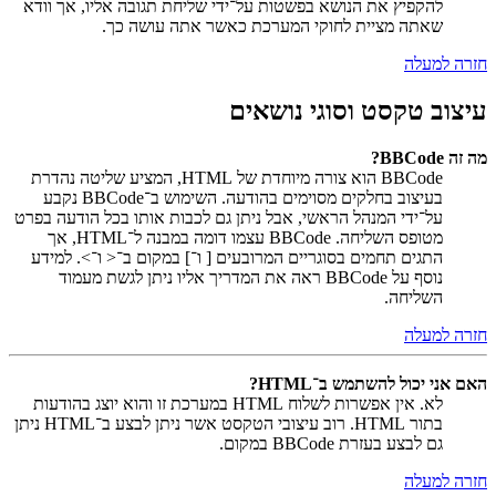
להקפיץ את הנושא בפשטות על־ידי שליחת תגובה אליו, אך וודא
שאתה מציית לחוקי המערכת כאשר אתה עושה כך.
חזרה למעלה
עיצוב טקסט וסוגי נושאים
מה זה BBCode?
BBCode הוא צורה מיוחדת של HTML, המציע שליטה נהדרת
בעיצוב בחלקים מסוימים בהודעה. השימוש ב־BBCode נקבע
על־ידי המנהל הראשי, אבל ניתן גם לכבות אותו בכל הודעה בפרט
מטופס השליחה. BBCode עצמו דומה במבנה ל־HTML, אך
התגים תחמים בסוגריים המרובעים [ ו־] במקום ב־< ו־>. למידע
נוסף על BBCode ראה את המדריך אליו ניתן לגשת מעמוד
השליחה.
חזרה למעלה
האם אני יכול להשתמש ב־HTML?
לא. אין אפשרות לשלוח HTML במערכת זו והוא יוצג בהודעות
בתור HTML. רוב עיצובי הטקסט אשר ניתן לבצע ב־HTML ניתן
גם לבצע בעזרת BBCode במקום.
חזרה למעלה