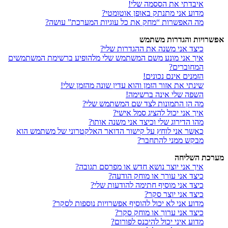
איבדתי את הססמה שלי!
מדוע אני מתנתק באופן אוטומטי?
מה האפשרות “מחק את כל עוגיות המערכת” עושה?
אפשרויות והגדרות משתמש
כיצד אני משנה את ההגדרות שלי?
איך אני מונע משם המשתמש שלי מלהופיע ברשימת המשתמשים
המחוברים?
הזמנים אינם נכונים!
שינתי את אזור הזמן והוא עדין שונה מהזמן שלי!
השפה שלי אינה ברשימה!
מה הן התמונות לצד שם המשתמש שלי?
איך אני יכול להציג סמל אישי?
מהו הדירוג שלי וכיצד אני משנה אותו?
כאשר אני לוחץ על קישור הדואר האלקטרוני של משתמש הוא
מבקש ממני להתחבר?
מערכת השליחה
איך אני יוצר נושא חדש או מפרסם תגובה?
כיצד אני עורך או מוחק הודעה?
כיצד אני מוסיף חתימה להודעות שלי?
כיצד אני יוצר סקר?
מדוע אני לא יכול להוסיף אפשרויות נוספות לסקר?
כיצד אני ערוך או מוחק סקר?
מדוע איני יכול להיכנס לפורום?