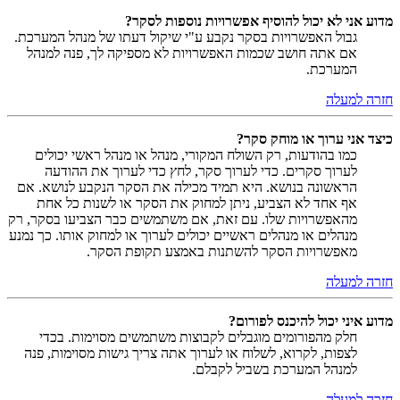
מדוע אני לא יכול להוסיף אפשרויות נוספות לסקר?
גבול האפשרויות בסקר נקבע ע"י שיקול דעתו של מנהל המערכת.
אם אתה חושב שכמות האפשרויות לא מספיקה לך, פנה למנהל
המערכת.
חזרה למעלה
כיצד אני ערוך או מוחק סקר?
כמו בהודעות, רק השולח המקורי, מנהל או מנהל ראשי יכולים
לערוך סקרים. כדי לערוך סקר, לחץ כדי לערוך את ההודעה
הראשונה בנושא. היא תמיד מכילה את הסקר הנקבע לנושא. אם
אף אחד לא הצביע, ניתן למחוק את הסקר או לשנות כל אחת
מהאפשרויות שלו. עם זאת, אם משתמשים כבר הצביעו בסקר, רק
מנהלים או מנהלים ראשיים יכולים לערוך או למחוק אותו. כך נמנע
מאפשרויות הסקר להשתנות באמצע תקופת הסקר.
חזרה למעלה
מדוע איני יכול להיכנס לפורום?
חלק מהפורומים מוגבלים לקבוצות משתמשים מסוימות. בכדי
לצפות, לקרוא, לשלוח או לערוך אתה צריך גישות מסוימות, פנה
למנהל המערכת בשביל לקבלם.
חזרה למעלה