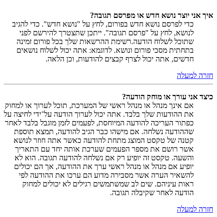
איך אני יוצר נושא חדש או מפרסם תגובה?
כדי לפרסם נושא חדש בפורום, לחץ על "נושא חדש". כדי להגיב
לנושא, לחץ על "פרסם תגובה". ייתכן שתצטרך להירשם לפני
שתוכל לשלוח הודעה.רשימת ההרשאות שלך בכל פורום זמינה
בתחתית מסכי פורום ונושא. לדוגמא: אתה יכול לשלוח נושאים
חדשים, אתה יכול לצרף קבצים להודעות, וכן הלאה.
חזרה למעלה
כיצד אני עורך או מוחק הודעה?
אם אינך מנהל או מנהל ראשי של המערכת, תוכל לערוך או למחוק
את ההודעות שלך בלבד. אתה יכול לערוך הודעה על־ידי לחיצה על
כפתור העריכה להודעה המיוחסת, לפעמים לזמן מוגבל בלבד לאחר
שההודעה נשלחה. אם מישהו כבר הגיב להודעה, תמצא תוספת
קטנה של טקסט המוצג מתחת להודעה כאשר אתה חוזר לנושא
אשר רושם את מספר הפעמים שערכת אותה יחד עם התאריך
והשעה. טקסט זה יופיע רק אם נשלחה להודעה תגובה. הוא לא
יופיע אם מנהל או מנהל ראשי ערך את ההודעה, אך הם יכולים
להשאיר הערה אשר מסבירה מדוע הם ערכו את ההודעה לפי
ראות עיניהם. שים לב שמשתמשים רגילים לא יכולים למחוק
הודעה לאחר שקיבלה תגובה.
חזרה למעלה