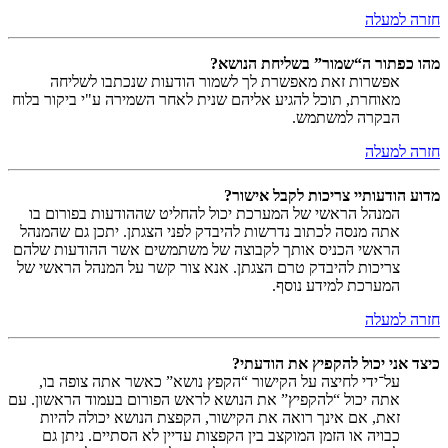
חזרה למעלה
מהו כפתור ה“שמור” בשליחת הנושא?
אפשרות זאת מאפשרת לך לשמור הודעות שנכתבו לשליחה
מאוחרת, תוכל להגיע אליהם שנית לאחר השמירה ע"י ביקור בלוח
הבקרה למשתמש.
חזרה למעלה
מדוע הודעותיי צריכות לקבל אישור?
המנהל הראשי של המערכת יכול להחליט שההודעות בפורום בו
אתה מנסה לכתוב נדרשות להיבדק לפני הצגתן. יתכן גם שהמנהל
הראשי הכניס אותך לקבוצה של משתמשים אשר ההודעות שלהם
צריכות להיבדק טרם הצגתן. אנא צור קשר על המנהל הראשי של
המערכת למידע נוסף.
חזרה למעלה
כיצד אני יכול להקפיץ את הודעתי?
על־ידי לחיצה על הקישור “הקפץ נושא” כאשר אתה צופה בו,
אתה יכול “להקפיץ” את הנושא לראש הפורום בעמוד הראשון. עם
זאת, אם אינך רואה את הקישור, הקפצת הנושא יכולה להיות
כבויה או הזמן המוקצב בין הקפצות עדיין לא הסתיים. ניתן גם