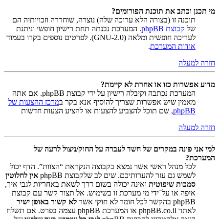
מי תכנן וכתב את תוכנת הפורומים?
תוכנה זו (בצורה הלא ערוכה שלה) נוצרה, שוחררה וזכויותיה הם
של
קבוצת phpBB
. המערכת נבנתה תחת רישיון חופשי וניתנת
לעריכה חופשית ומלאה (GNU-2.0). לפרטים נוספים בקרו בעמוד
אודות המערכת
.
חזרה למעלה
מדוע אפשרות כזו או אחרת לא קיימת?
המערכת נכתבה וקיבלה רישיון על ידי קבוצת phpBB. אם אתה
מאמין שיש אפשרות שצריך להוסיף אנא בקר ב
מרכז ההצעות של
phpBB
, שם תוכל להצביע להצעות או להציע הצעות חדשות
חזרה למעלה
למי אני פונה במקרים של חשד לעברה על החוק/ניצול לרעה של
המערכת?
לכל מנהל ראשי אשר נמצא בקבוצה הנקראת “הצוות”. הדף יכול
לשמש גם עזר להערותיכם. שים לב שלקבוצת phpBB
אין לחלוטין
סמכות שיפוטית
ואינה יכולה בשום דרך לשאת באחריות לגבי איך,
איפה או על־ידי מי מערכת זו בשימוש. אל תצור קשר עם קבוצת
phpBB בהקשר לכל חומר לא חוקי אשר
לא קשור באופן ישיר
לאתר phpBB.co.il או המערכת phpBB עצמה בפרט. אם תשלח