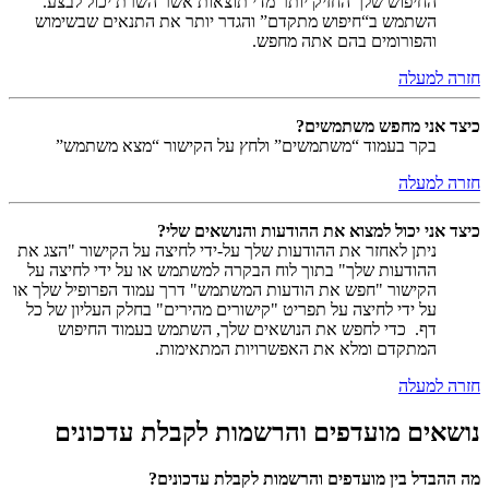
החיפוש שלך החזיק יותר מדי תוצאות אשר השרת יכול לבצע.
השתמש ב“חיפוש מתקדם” והגדר יותר את התנאים שבשימוש
והפורומים בהם אתה מחפש.
חזרה למעלה
כיצד אני מחפש משתמשים?
בקר בעמוד “משתמשים” ולחץ על הקישור “מצא משתמש”
חזרה למעלה
כיצד אני יכול למצוא את ההודעות והנושאים שלי?
ניתן לאחזר את ההודעות שלך על-ידי לחיצה על הקישור "הצג את
ההודעות שלך" בתוך לוח הבקרה למשתמש או על ידי לחיצה על
הקישור "חפש את הודעות המשתמש" דרך עמוד הפרופיל שלך או
על ידי לחיצה על תפריט "קישורים מהירים" בחלק העליון של כל
דף. כדי לחפש את הנושאים שלך, השתמש בעמוד החיפוש
המתקדם ומלא את האפשרויות המתאימות.
חזרה למעלה
נושאים מועדפים והרשמות לקבלת עדכונים
מה ההבדל בין מועדפים והרשמות לקבלת עדכונים?