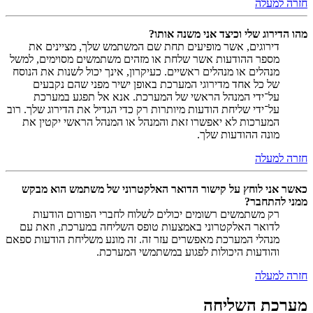
חזרה למעלה
מהו הדירוג שלי וכיצד אני משנה אותו?
דירוגים, אשר מופיעים תחת שם המשתמש שלך, מציינים את
מספר ההודעות אשר שלחת או מזהים משתמשים מסוימים, למשל
מנהלים או מנהלים ראשיים. כעיקרון, אינך יכול לשנות את הנוסח
של כל אחד מדירוגי המערכת באופן ישיר מפני שהם נקבעים
על־ידי המנהל הראשי של המערכת. אנא אל תפגע במערכת
על־ידי שליחת הודעות מיותרות רק כדי הגדיל את הדירוג שלך. רוב
המערכות לא יאפשרו זאת והמנהל או המנהל הראשי יקטין את
מונה ההודעות שלך.
חזרה למעלה
כאשר אני לוחץ על קישור הדואר האלקטרוני של משתמש הוא מבקש
ממני להתחבר?
רק משתמשים רשומים יכולים לשלוח לחברי הפורום הודעות
לדואר האלקטרוני באמצעות טופס השליחה במערכת, וזאת עם
מנהלי המערכת מאפשרים עזר זה. זה מונע משליחת הודעות ספאם
והודעות היכולות לפגוע במשתמשי המערכת.
חזרה למעלה
מערכת השליחה