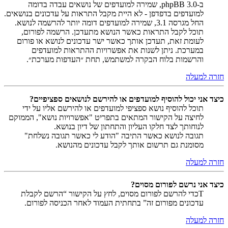
ב-phpBB 3.0, שמירה למועדפים של נושאים עבדה בדומה
למועדפים בדפדפן - לא היית מקבל התראות על עדכונים בנושאים.
החל מגרסה 3.1, שמירה למועדפים דומה יותר להרשמה לנושא.
תוכל לקבל התראות כאשר הנושא מתעדכן. הרשמה לפורום,
לעומת זאת, תעדכן אותך כאשר ישר עדכונים לנושא או פורום
במערכת. ניתן לשנות את אפשרויות ההתראות למועדפים
והרשמות בלוח הבקרה למשתמש, תחת ״העדפות מערכת״.
חזרה למעלה
כיצד אני יכול להוסיף למועדפים או להירשם לנושאים ספציפיים?
תוכל להוסיף נושא ספציפי למועדפים או להירשם אליו על ידי
לחיצה על הקישור המתאים בתפריט "אפשרויות נושא", הממוקם
לנוחותך לצד חלקו העליון והתחתון של דיון בנושא.
תגובה לנושא כאשר התיבה "הודע לי כאשר תגובה נשלחת"
מסומנת גם תרשום אותך לקבל עדכונים מהנושא.
חזרה למעלה
כיצד אני נרשם לפורום מסוים?
Tכדי להרשם לפורום מסוים, לחץ על הקישור “הרשם לקבלת
עדכונים מפורום זה” בתחתית העמוד לאחר הכניסה לפורום.
חזרה למעלה