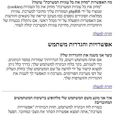
מה האפשרות “מחק את כל עוגיות המערכת” עושה?
"מחק את כל עוגיות המערכת" מוחק את כל העוגיות (cookies)
שנוצרו על ידי phpBB ושומרות עליך מחובר למערכת. עוגיות
ממלאות תפקידים נוספים כמו מעקב קריאה של נושאים והודעות
אם האפשרות הופעלה על ידי מנהל ראשי. אם נתקלת בבעיות של
התחברות והתנתקות, מחיקת עוגיות המערכת יכולה לעזור.
חזרה למעלה
אפשרויות והגדרות משתמש
כיצד אני משנה את ההגדרות שלי?
אם אתה משתמש רשום, כל הגדרותיך שמורות במסד הנתונים.
כדי לשנותם, בקר בלוח הבקרה למשתמש שלך; בדרך כלל ניתן
למצוא קישור על ידי לחיצה על שם המשתמש שלך בחלק העליון
של דפי מערכת הפורומים. מערכת זו תאפשר לך לשנות את
ההגדרות וההעדפות שלך.
חזרה למעלה
איך אני מונע משם המשתמש שלי מלהופיע ברשימת המשתמשים
המחוברים?
בעזרת לוח הבקרה למשתמש, תחת הכותרת “אפשרויות
מערכת”,אתה תמצא אפשרות
הסתר את מצבי כמחובר
. הפעל