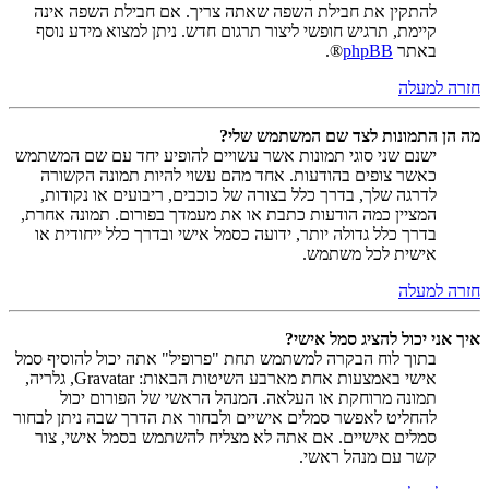
להתקין את חבילת השפה שאתה צריך. אם חבילת השפה אינה
קיימת, תרגיש חופשי ליצור תרגום חדש. ניתן למצוא מידע נוסף
באתר
phpBB
®.
חזרה למעלה
מה הן התמונות לצד שם המשתמש שלי?
ישנם שני סוגי תמונות אשר עשויים להופיע יחד עם שם המשתמש
כאשר צופים בהודעות. אחד מהם עשוי להיות תמונה הקשורה
לדרגה שלך, בדרך כלל בצורה של כוכבים, ריבועים או נקודות,
המציין כמה הודעות כתבת או את מעמדך בפורום. תמונה אחרת,
בדרך כלל גדולה יותר, ידועה כסמל אישי ובדרך כלל ייחודית או
אישית לכל משתמש.
חזרה למעלה
איך אני יכול להציג סמל אישי?
בתוך לוח הבקרה למשתמש תחת "פרופיל" אתה יכול להוסיף סמל
אישי באמצעות אחת מארבע השיטות הבאות: Gravatar, גלריה,
תמונה מרוחקת או העלאה. המנהל הראשי של הפורום יכול
להחליט לאפשר סמלים אישיים ולבחור את הדרך שבה ניתן לבחור
סמלים אישיים. אם אתה לא מצליח להשתמש בסמל אישי, צור
קשר עם מנהל ראשי.