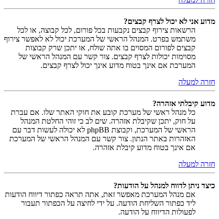
מדוע אני לא יכול לצרף קבצים?
הרשאות צירוף קבצים נקבעות בכל פורום, לכל קבוצה, או לכל
משתמש בפרט. המנהל הראשי של המערכת יכול לא לאפשר צירוף
קבצים לפורום המסוים בו אתה שולח, או יתכן שרק קבוצות
מסוימות יכולות לצרף קבצים. צור קשר עם המנהל הראשי של
המערכת אם אינך בטוח מדוע אינך יכול לצרף קבצים.
חזרה למעלה
מדוע קיבלתי אזהרה?
כל מנהל ראשי של מערכת קובע את חוקי האתר שלו. אם עברת
על חוק, יתכן שקיבלת אזהרה. שים לב כי זוהי החלטת המנהל
הראשי של המערכת, וקבוצת phpBB לא יכולה לעשות דבר עם
האזהרות באתר הנתון. צור קשר עם המנהל הראשי של המערכת
אם אינך בטוח מדוע קיבלת אזהרה.
חזרה למעלה
כיצד ניתן לדווח למנהל על הודעות?
אם מנהל המערכת מאפשר זאת, אתה תראה כפתור דיווח הודעות
ליד כפתור השליחת הודעה. על ידי לחיצה על הכפתור תעבור
לפעולות הדיווח על הודעה.