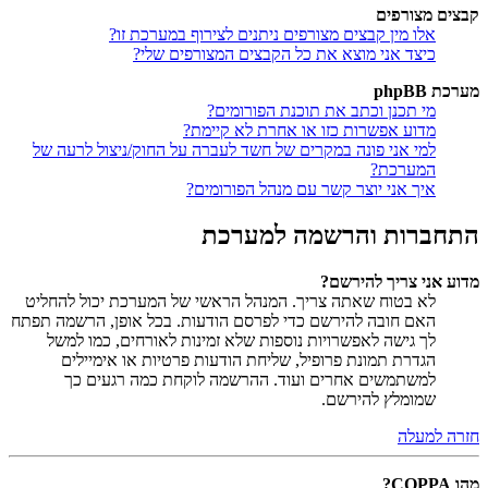
קבצים מצורפים
אלו מין קבצים מצורפים ניתנים לצירוף במערכת זו?
כיצד אני מוצא את כל הקבצים המצורפים שלי?
מערכת phpBB
מי תכנן וכתב את תוכנת הפורומים?
מדוע אפשרות כזו או אחרת לא קיימת?
למי אני פונה במקרים של חשד לעברה על החוק/ניצול לרעה של
המערכת?
איך אני יוצר קשר עם מנהל הפורומים?
התחברות והרשמה למערכת
מדוע אני צריך להירשם?
לא בטוח שאתה צריך. המנהל הראשי של המערכת יכול להחליט
האם חובה להירשם כדי לפרסם הודעות. בכל אופן, הרשמה תפתח
לך גישה לאפשרויות נוספות שלא זמינות לאורחים, כמו למשל
הגדרת תמונת פרופיל, שליחת הודעות פרטיות או אימיילים
למשתמשים אחרים ועוד. ההרשמה לוקחת כמה רגעים כך
שמומלץ להירשם.
חזרה למעלה
מהו COPPA?