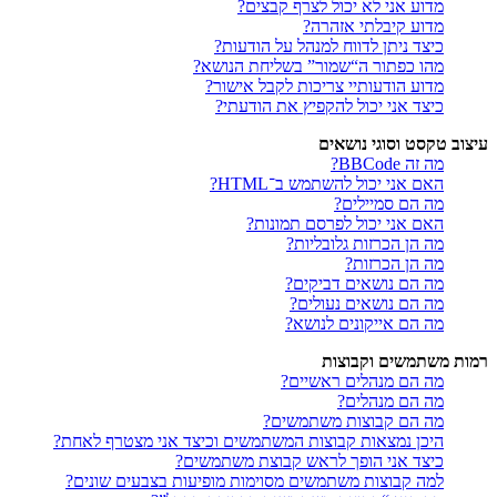
מדוע אני לא יכול לצרף קבצים?
מדוע קיבלתי אזהרה?
כיצד ניתן לדווח למנהל על הודעות?
מהו כפתור ה“שמור” בשליחת הנושא?
מדוע הודעותיי צריכות לקבל אישור?
כיצד אני יכול להקפיץ את הודעתי?
עיצוב טקסט וסוגי נושאים
מה זה BBCode?
האם אני יכול להשתמש ב־HTML?
מה הם סמיילים?
האם אני יכול לפרסם תמונות?
מה הן הכרזות גלובליות?
מה הן הכרזות?
מה הם נושאים דביקים?
מה הם נושאים נעולים?
מה הם אייקונים לנושא?
רמות משתמשים וקבוצות
מה הם מנהלים ראשיים?
מה הם מנהלים?
מה הם קבוצות משתמשים?
היכן נמצאות קבוצות המשתמשים וכיצד אני מצטרף לאחת?
כיצד אני הופך לראש קבוצת משתמשים?
למה קבוצות משתמשים מסוימות מופיעות בצבעים שונים?