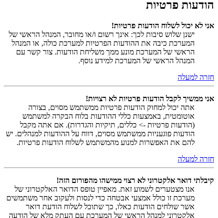
הודעות פרטיות
אני לא יכול לשלוח הודעות פרטיות!
ישנן שלוש סיבות לכך: אינך רשום ו/או מחובר, המנהל הראשי של
המערכת כיבה את ההודעות הפרטיות למערכת כולה, או המנהל
הראשי של המערכת מונע ממך משליחת הודעות. צור קשר עם
המנהל הראשי של המערכת למידע נוסף.
חזרה למעלה
אני ממשיך לקבל הודעות פרטיות לא רצויות!
אתה יכול למחוק הודעות פרטיות ממשתמש מסוים, בצורה
אוטומטית, באמצעות כללי ההודעות בלוח הבקרה למשתמש
(הודעות פרטיות -> כללים, תיקיות והגדרות). אם אתה מקבל
הודעות פוגעניות ממשתמש מסוים, דווח על ההודעות למנהלים. יש
להם את האפשרות למנוע מהמשתמש לשלוח הודעות פרטיות.
חזרה למעלה
קיבלתי דואר אלקטרוני לא רצוי ממישהו מהפורום הזה!
אנו מצטערים לשמוע זאת. מאפיין טופס הדואר האלקטרוני של
מערכת זו כולל אמצעי אבטחה כדי לנסות ולעקוב אחר משתמשים
אשר שולחים הודעות כאלו, כך שתוכל לשלוח הודעת דואר
אלקטרוני למנהל הראשי של המערכת עם העתק מלא של הודעה