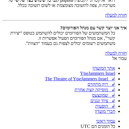
דואר אלקטרוני לקבוצת phpBB
לגבי כל שימוש בצד שלישי
של
מערכת זו, צפה לתשובה מצומצמת או לשום תשובה בכלל.
חזרה למעלה
איך אני יוצר קשר עם מנהל הפורומים?
כל המשתמשים של הפורומים יכולים להשתמש בטופס “יצירת
קשר”, אם מנהל הפורומים הפעיל אפשרות זו.
משתמשים רשומים יכולים לצפות גם בעמוד “הצוות”.
חזרה למעלה
עבור אל
אתר המועדון
YtseJammers Israel
↲ The Theatre of YtseJammers Israel
↲ רוק מתקדם
↲ מוסיקה קצת אחרת
↲ שמונצעס
↲ ציוד ונגנים
↲ הופעות
חברי מועדון
עמוד ראשי
כל הזמנים הם
UTC