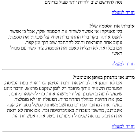
נסה להירשם שוב ולהיות יותר פעיל בדיונים.
חזרה למעלה
איבדתי את הססמה שלי!
בלי פאניקה! אי אפשר לשחזר את הססמה שלך, אבל כן אפשר
לאפס אותה. בקר בדף ההתחברות ולחץ על
שכחתי את ססמתי
.
עקוב אחר ההוראות ותוכל להתחבר שוב תוך זמן קצר.
אם בכל זאת לא תצליח לאפס את הססמה, צור קשר עם מנהל
ראשי
חזרה למעלה
מדוע אני מתנתק באופן אוטומטי?
אם לא תסמן את לבדוק את תיבת הסימון
זכור אותי
בעת הכניסה,
המערכת תשאיר אותך מחובר רק לזמן שנקבע מראש. הדבר מונע
שימוש לרעה בחשבונך על ידי מישהו אחר. כדי להישאר מחובר,
סמן את התיבה במהלך ההתחברות. הפעולה הזו לא מומלצת
כאשר אתה מחובר לפורום במחשב משותף, למשל בספריה, קפה
אינטרנט, מחשבי מעבדות באוניברסיטה וכו׳. אם אתה לא רואה
את התיבה, כנראה שמנהל המערכת ביטל את האפשרות הזו.
חזרה למעלה