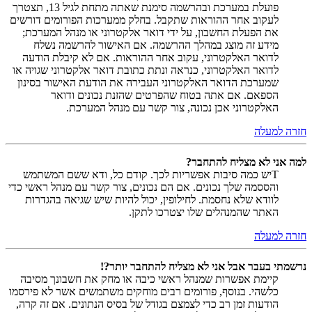
פועלת במערכת ובהרשמה סימנת שאתה מתחת לגיל 13, תצטרך
לעקוב אחר ההוראות שתקבל. בחלק ממערכות הפורומים דורשים
את הפעלת החשבון, על ידי דואר אלקטרוני או מנהל המערכת;
מידע זה מוצג במהלך ההרשמה. אם האישור להרשמה נשלח
לדואר האלקטרוני, עקוב אחר ההוראות. אם לא קיבלת הודעה
לדואר האלקטרוני, כנראה ונתת כתובת דואר אלקטרוני שגויה או
שמערכת הדואר האלקטרוני העבירה את הודעת האישור בסינון
הספאם. אם אתה בטוח שהפרטים שהזנת נכונים ודואר
האלקטרוני אכן נכונה, צור קשר עם מנהל המערכת.
חזרה למעלה
למה אני לא מצליח להתחבר?
Tיש כמה סיבות אפשריות לכך. קודם כל, ודא ששם המשתמש
והססמה שלך נכונים. אם הם נכונים, צור קשר עם מנהל ראשי כדי
לוודא שלא נחסמת. לחילופין, יכול להיות שיש שגיאה בהגדרות
האתר שהמנהלים שלו יצטרכו לתקן.
חזרה למעלה
נרשמתי בעבר אבל אני לא מצליח להתחבר יותר?!
קיימת אפשרות שמנהל ראשי כיבה או מחק את חשבונך מסיבה
כלשהי. בנוסף, פורומים רבים מוחקים משתמשים אשר לא פירסמו
הודעות זמן רב כדי לצמצם בגודל של בסיס הנתונים. אם זה קרה,