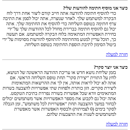
כיצד אני מוסיף חתימה להודעות שלי?
כדי להוסיף חתימה להודעה אתה חייב קודם ליצור אחת דרך לוח
הבקרה למשתמש שלך. לאחר שנוצרה, אתה יכול לסמן את התיבה
צרף חתימה
בטופס השליחה כדי להוסיף את החתימה שלך. אתה
יכול גם להוסיף חתימה כברירת מחדל לכל ההודעות שלך על־ידי
בחירת האפשרות המתאימה בלוח הבקרה למשתמש. אם תעשה
כך, תוכל עדיין למנוע מהחתימה להתווסף להודעות מסוימות על־ידי
ביטול הסימון לתיבת הוספת החתימה בטופס השליחה.
חזרה למעלה
כיצד אני יוצר סקר?
בזמן שליחת נושא חדש או עריכת ההודעה הראשונה של הנושא,
לחץ על התווית “יצירת סקר” תחת טופס השליחה הראשי. אם
אתה לא יכול לראות אותה, אין לך את ההרשאות המתאימות
ליצירת סקרים. הזן כותרת ולפחות שתי אפשרויות להצבעה בשדות
המתאימים וודא שכל אפשרות בשורה נפרדת בתיבת הטקסט.
אתה יכול גם לקבוע את מספר האפשרויות אשר משתמשים יכולים
לבחור במשך ההצבעה תחת “אפשרויות לכל משתמש”, זמן הגבלה
לסקר בימים (0 לצמיתות) ולבסוף האפשרות אשר מאפשרת
למשתמשים לשנות את ההצבעות שלהם.
חזרה למעלה