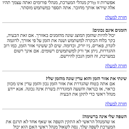
אפשרות זו
ורק מנהלי המערכת, מנהלי פורומים ואתה עצמך תהיו
כן
אלה שיראו אותך מחובר. אתה תספר כמשתמש מוסתר.
חזרה למעלה
הזמנים אינם נכונים!
יכול להיות שהזמן המוצג שונה מהזמנים באזורך. אם זאת הבעיה,
בקר בלוח הבקרה למשתמש ושנה את הזמן על פי אזורך, לדוגמה
לונדון, פאריס, ניו יורק, וכדומה. שים לב ששינוי אזור הזמן, כמו רוב
ההגדרות, ניתן אך ורק למשתמשים רשומים. אם אינך רשום
במערכת, זה הזמן הנכון להירשם.
חזרה למעלה
שינתי את אזור הזמן והוא עדין שונה מהזמן שלי!
אם אתה בטוח שהגדרת את אזור הזמן נכון והזמן עדין אינו מכוון
כראוי, אז כנראה והשעה המוגדרת בשרת אינה נכונה. אנא יידע
מנהל ראשי כדי לתקן את הבעיה
חזרה למעלה
השפה שלי אינה ברשימה!
או שהמנהל הראשי לא התקין השפה או שאף אחד לא תרגם את
המערכת לשפה שלך. נסה לשאול מנהל ראשי האם הוא יכול