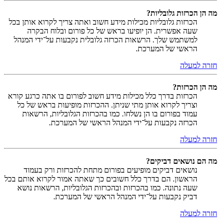
מה הן הכרזות גלובליות?
הכרזות גלובליות מכילות מידע חשוב ואתה צריך לקרוא אותן בכל
שעה אפשרית. הן יופיעו בראש של כל פורום ובלוח הבקרה
למשתמש שלך. הרשאות הכרזה גלובלית נקבעות על־ידי המנהל
הראשי של המערכת.
חזרה למעלה
מה הן הכרזות?
הכרזות בדרך כלל מכילות מידע חשוב לפורום בו אתה כרגע קורא
וצריך לקרוא אותן מתי שניתן. ההכרזות מופיעות בראש של כל
עמוד בפורום בו הן נשלחו. כמו בהכרזות הגלובליות, הרשאות
הכרזה נקבעות על־ידי המנהל הראשי של המערכת.
חזרה למעלה
מה הם נושאים דביקים?
נושאים דביקים מופיעים בפורום מתחת להכרזות ורק בעמוד
הראשון. הם בדרך כלל חשובים כך שאתה אמור לקרוא אותם בכל
שעה נתונה. כמו בהכרזות ובהכרזות הגלובליות, הרשאות נושא
דביק נקבעות על־ידי המנהל הראשי של המערכת.
חזרה למעלה