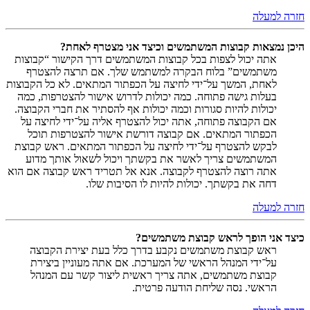
חזרה למעלה
היכן נמצאות קבוצות המשתמשים וכיצד אני מצטרף לאחת?
אתה יכול לצפות בכל קבוצות המשתמשים דרך הקישור “קבוצות
משתמשים” בלוח הבקרה למשתמש שלך. אם תרצה להצטרף
לאחת, המשך על־ידי לחיצה על הכפתור המתאים. לא כל הקבוצות
בעלות גישה פתוחה. כמה יכולות לדרוש אישור להצטרפות, כמה
יכולות להיות סגורות וכמה יכולות אף להסתיר את חברי הקבוצה.
אם הקבוצה פתוחה, אתה יכול להצטרף אליה על־ידי לחיצה על
הכפתור המתאים. אם קבוצה דורשת אישור להצטרפות תוכל
לבקש להצטרף על־ידי לחיצה על הכפתור המתאים. ראש קבוצת
המשתמשים צריך לאשר את בקשתך ויכול לשאול אותך מדוע
אתה רוצה להצטרף לקבוצה. אנא אל תטריד ראש קבוצה אם הוא
דחה את בקשתך. יכולות להיות לו הסיבות שלו.
חזרה למעלה
כיצד אני הופך לראש קבוצת משתמשים?
ראש קבוצת משתמשים נקבע בדרך כלל בעת יצירת הקבוצה
על־ידי המנהל הראשי של המערכת. אם אתה מעוניין ביצירת
קבוצת משתמשים, אתה צריך ראשית ליצור קשר עם המנהל
הראשי. נסה שליחת הודעה פרטית.