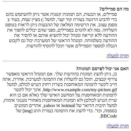
מה הם סמיילים?
סמיילים, או הבעות, הם תמונות קטנות אשר ניתן להשתמש בהם
כדי להביע הרגשה בעזרת קוד קצר, למשל :) מציין שמח, בעוד :(
מסמן עצוב. את הרשימה המלאה של ההבעות ניתן לראות בטופס
השליחה. נסה לא להגזים בסמיילים, מפני שהם יכולים להפוך את
ההודעה ללא קריאה ומנהל יכול להוציא אותם או להסיר את
ההודעה בשלמותה. המנהל הראשי של המערכת יכול גם לקבוע
הגבלה למספר הסמיילים אשר תוכל להוסיף להודעות.
חזרה למעלה
האם אני יכול לפרסם תמונות?
כן, ניתן להציג תמונות בהודעות שלך. אם המנהל הראשי מאפשר
צירוף קבצים, תוכל גם להעלות את התמונה למערכת. אחרת, אתה
חייב לקשר לתמונה המאוחסנת בשרת רחוק הנגיש לכולם, למשל
http://www.example.com/my-picture.gif. אינך יכול לקשר
לתמונות המאוחסנות על המחשב האישי שלך (אלא אם כן הוא
שרת הנגיש לכולם) ולא תמונות המאוחסנות מאחורי מנגנוני אימות,
למשל תיבות הדואר של hotmail או yahoo, אתרים המוגנים
בססמה, וכד'. כדי להציג את התמונה בעזרת התג [img] של
BBCode.
חזרה למעלה