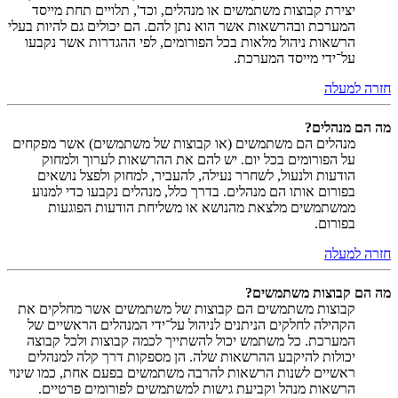
יצירת קבוצות משתמשים או מנהלים, וכד', תלויים תחת מייסד
המערכת ובהרשאות אשר הוא נתן להם. הם יכולים גם להיות בעלי
הרשאות ניהול מלאות בכל הפורומים, לפי ההגדרות אשר נקבעו
על־ידי מייסד המערכת.
חזרה למעלה
מה הם מנהלים?
מנהלים הם משתמשים (או קבוצות של משתמשים) אשר מפקחים
על הפורומים בכל יום. יש להם את ההרשאות לערוך ולמחוק
הודעות ולנעול, לשחרר נעילה, להעביר, למחוק ולפצל נושאים
בפורום אותו הם מנהלים. בדרך כלל, מנהלים נקבעו כדי למנוע
ממשתמשים מלצאת מהנושא או משליחת הודעות הפוגעות
בפורום.
חזרה למעלה
מה הם קבוצות משתמשים?
קבוצות משתמשים הם קבוצות של משתמשים אשר מחלקים את
הקהילה לחלקים הניתנים לניהול על־ידי המנהלים הראשיים של
המערכת. כל משתמש יכול להשתייך לכמה קבוצות ולכל קבוצה
יכולות להיקבע ההרשאות שלה. הן מספקות דרך קלה למנהלים
ראשיים לשנות הרשאות להרבה משתמשים בפעם אחת, כמו שינוי
הרשאות מנהל וקביעת גישות למשתמשים לפורומים פרטיים.