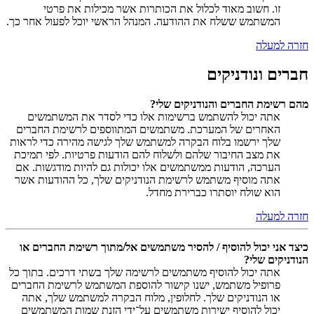
זו. חשוב מאוד לכלול את הכותרות אשר מכילות את פרטי
המשתמש ששלח את ההודעה. המנהל הראשי יוכל לפעול אחר כך.
חזרה למעלה
חברים ונודניקים
מהם רשימת החברים והנודניקים שלי?
אתה יכול להשתמש ברשימות אלו כדי לסדר את המשתמשים
האחרים של המערכת. משתמשים המתווספים לרשימת החברים
שלך ירשמו בלוח הבקרה למשתמש שלך לגישה מהירה כדי לראות
את מצב החיבור שלהם ולשלוח להם הודעות פרטיות. לפי תמיכת
הערכה, הודעות ממשתמשים אלו יכולות גם להיות מודגשות. אם
אתה מוסיף משתמש לרשימת הנודניקים שלך, כל ההודעות אשר
הוא שולח יוסתרו כברירת מחדל.
חזרה למעלה
כיצד אני יכול להוסיף / להסיר משתמשים אל/מתוך רשימת החברים או
הנודניקים שלי?
אתה יכול להוסיף משתמשים לרשימה שלך בשתי דרכים. בתוך כל
פרופיל משתמש, ישנו קישור להוספת המשתמש לרשימת החברים
או הנודניקים שלך. לחלופין, מלוח הבקרה למשתמש שלך, אתה
יכול להוסיף ישירות משתמשים על־ידי הזנת שמות המשתמשים