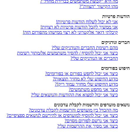
מה היא “קבוצת משתמשים כברירת מחדל”?
מהו הקישור “הצוות”?
הודעות פרטיות
אני לא יכול לשלוח הודעות פרטיות!
אני ממשיך לקבל הודעות פרטיות לא רצויות!
קיבלתי דואר אלקטרוני לא רצוי ממישהו מהפורום הזה!
חברים ונודניקים
מהם רשימת החברים והנודניקים שלי?
כיצד אני יכול להוסיף / להסיר משתמשים אל/מתוך רשימת
החברים או הנודניקים שלי?
חיפוש בפורומים
כיצד אני יכול לחפש בפורום או בפורומים?
מדוע החיפוש שלי לא מחזיר תוצאות?
מדוע החיפוש שלי מחזיר עמוד ריק!?
כיצד אני מחפש משתמשים?
כיצד אני יכול למצוא את ההודעות והנושאים שלי?
נושאים מועדפים והרשמות לקבלת עדכונים
מה ההבדל בין מועדפים והרשמות לקבלת עדכונים?
כיצד אני יכול להוסיף למועדפים או להירשם לנושאים ספציפיים?
כיצד אני נרשם לפורום מסוים?
כיצד אני מסיר את ההרשמות שלי?