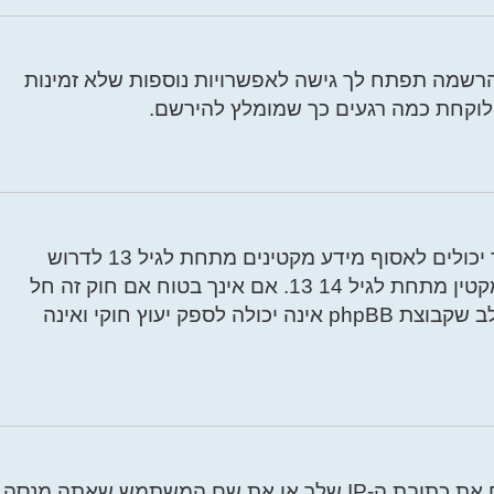
הרשמה תפתח לך גישה לאפשרויות נוספות שלא זמינות
לוקחת כמה רגעים כך שמומלץ להירשם.
COPPA, או החוק לפרטיות והגנה המקוונת של הילד של 1998, הוא חוק בארצות הברית הדורש מאתרים ברשת אשר יכולים לאסוף מידע מקטינים מתחת לגיל 13 לדרוש
הסכמה מההורים בכתב או כל שיטה אחרת של אישור מאפוטרופוס חוקי, המאפשר את איסוף פרטי הזיהוי האישיים מקטין מתחת לגיל 14 13. אם אינך בטוח אם חוק זה חל
לגביך בתור מישהו המנסה להירשם או לאתר אשר אליו אתה מנסה להירשם, צור קשר עם יועץ חוקי להתיעצות. שים לב שקבוצת phpBB אינה יכולה לספק יעוץ חוקי ואינה
יש אפשרות שמנהל ראשי סגר את ההרשמה כדי למנוע ממבקרים חדשים להירשם. לחילופין ייתכן שמנהל ראשי חסם את כתובת ה-IP שלך או את שם המשתמש שאתה מנסה