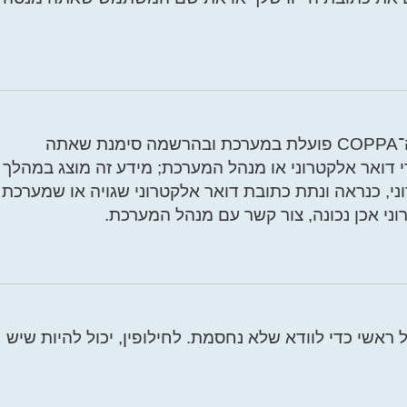
ראשית, בדוק את שם המשתמש והססמה שהזנת. אם הם נכונים, אז כנראה ואת מהדברים הבאים קרה. אם מערכת ה־COPPA פועלת במערכת ובהרשמה סימנת שאתה
 ידי דואר אלקטרוני או מנהל המערכת; מידע זה מוצג במהלך
, כנראה ונתת כתובת דואר אלקטרוני שגויה או שמערכת
י אכן נכונה, צור קשר עם מנהל המערכת.
אשי כדי לוודא שלא נחסמת. לחילופין, יכול להיות שיש